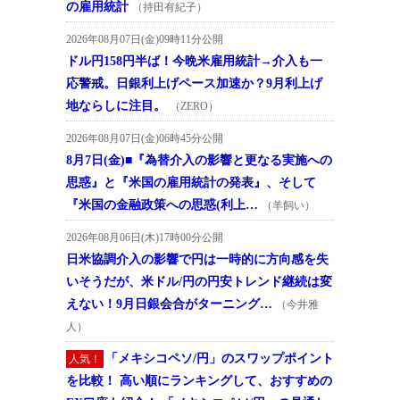
の雇用統計
（持田有紀子）
2026年08月07日(金)09時11分公開
ドル円158円半ば！今晩米雇用統計→介入も一
応警戒。日銀利上げペース加速か？9月利上げ
地ならしに注目。
（ZERO）
2026年08月07日(金)06時45分公開
8月7日(金)■『為替介入の影響と更なる実施への
思惑』と『米国の雇用統計の発表』、そして
『米国の金融政策への思惑(利上…
（羊飼い）
2026年08月06日(木)17時00分公開
日米協調介入の影響で円は一時的に方向感を失
いそうだが、米ドル/円の円安トレンド継続は変
えない！9月日銀会合がターニング…
（今井雅
人）
「メキシコペソ/円」のスワップポイント
人気！
を比較！ 高い順にランキングして、おすすめの