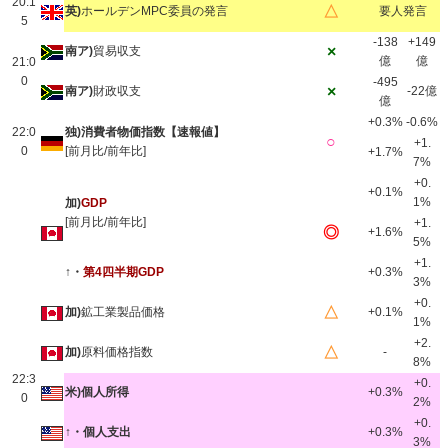
20:1
△
英)
ホールデンMPC委員の発言
要人発言
5
-138
+149
×
南ア)
貿易収支
億
億
21:0
0
-495
×
南ア)
財政収支
-22億
億
+0.3%
-0.6%
22:0
独)消費者物価指数【速報値】
○
+1.
0
[前月比/前年比]
+1.7%
7%
+0.
+0.1%
1%
加)
GDP
[前月比/前年比]
+1.
◎
+1.6%
5%
+1.
↑・
第4四半期GDP
+0.3%
3%
+0.
△
加)
鉱工業製品価格
+0.1%
1%
+2.
△
加)
原料価格指数
-
8%
22:3
+0.
米)個人所得
+0.3%
0
2%
+0.
↑・個人支出
+0.3%
3%