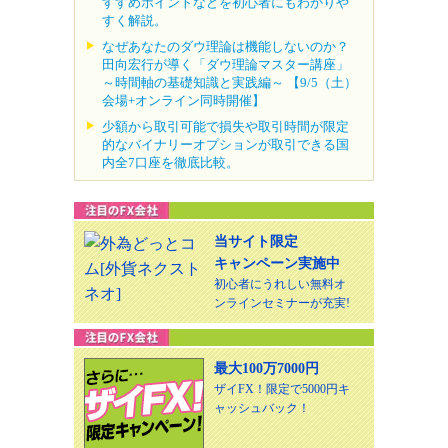
すすめポイントなどを初心者にもわかりや
すく解説。
なぜあなたのダウ理論は機能しないのか？
田向宏行が導く「ダウ理論マスター講座」
～時間軸の基礎知識と実践編～ 【9/5（土）
会場+オンライン同時開催】
少額から取引可能で損失や取引時間が限定
的なバイナリーオプションが取引できる国
内全7口座を徹底比較。
当サイト限定
キャンペーン実施中
初心者にうれしい無料オ
ンラインセミナーが充実!
最大100万7000円
ザイFX！限定で5000円キ
ャッシュバック！