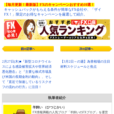
【毎月更新！最新版】FXのキャンペーンおすすめ10選！
キャッシュバックがもらえる条件が簡単なFX会社や、「ザイ
FX！」限定のお得なキャンペーンを厳選して紹介。
2月27日(木)■『新型コロナウイル
【3月2日～の週】為替相場の注目
スによる感染被害拡大や世界経済
材料スケジュールと焦点
悪化懸念』と『主要な株式市場及
び米国の長期金利の動向』、そし
て『直近で加速しているリスクオ
フの流れの行方』に注目！
執筆者紹介
羊飼い （ひつじかい）
FX情報満載の人気ブログ「羊飼いのFXブログ」を運営