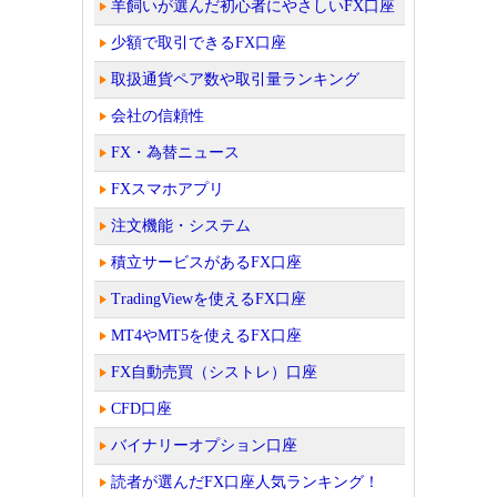
羊飼いが選んだ初心者にやさしいFX口座
少額で取引できるFX口座
取扱通貨ペア数や取引量ランキング
会社の信頼性
FX・為替ニュース
FXスマホアプリ
注文機能・システム
積立サービスがあるFX口座
TradingViewを使えるFX口座
MT4やMT5を使えるFX口座
FX自動売買（シストレ）口座
CFD口座
バイナリーオプション口座
読者が選んだFX口座人気ランキング！