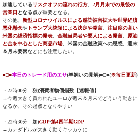
加速している
リスクオフの流れの行方
、
2月月末での最後の
営業日
となる点
が重要となる。
その他、
新型コロナウイルスによる感染被害拡大や世界経済
悪化懸念
や
トランプ大統領による決定や発言
、
注目度の高い
米国の経済指標の発表
、
金融当局者や要人による発言
、
原油
と金を中心とした商品市場
、
米国の金融政策への思惑
、
週末
＆月末要因
などにも注意したい。
■□■
本日のトレード用のエサ
(羊飼いの見解)■□■(
※毎日更新
)
・22時00分：
独)消費者物価指数【速報値】
→今週大きく買われたユーロが週末＆月末でどういう動きに
なるか、その起点となりやすい
・22時30分：
加)
GDP
/
第4四半期GDP
→カナダドルが大きく動くキッカケに