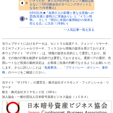
いそうだが、米ドル/円の円安トレンド継続は変
えない！9月日銀会合がターニングポイントと
なるか？(今井雅人)
8月6日(木)■『為替介入の影響と更なる実施への
思惑(先週と週明けに実施あり)』と『イラン情
勢』、そして『明日に米国の雇用統計の発表を
控える点』に注目！(羊飼い)
>>人気記事一覧を見る
当ウェブサイトにおけるデータは、セントラル短資ＦＸ、クォンツ・リサーチ、
ＤＺＨフィナンシャルリサーチ、フィスコから情報の提供を受けております。
本ウェブサイト「ザイFX！」は、情報の提供を目的として運営しており、投
資、その他の行動を勧誘する目的では運営しておりません。通貨ペアの選択、売
買レートなど投資の最終決定は、お客様ご自身の判断でなさるようにお願いいた
します。さらに詳しいことは
「免責事項」
、
「プライバシー・ポリシー、著作
権」
のページをご確認ください。
当サイト「ザイFX！」の運営元：株式会社ダイヤモンド・フィナンシャル・リ
サーチ
株主：株式会社ダイヤモンド社（100％）
加入協会：一般社団法人日本暗号資産ビジネス協会（ＪＣＢＡ）