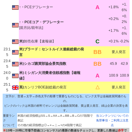
+1.
A
↑・
PCEデフレーター
+1.8%
6%
+0.
+0.2%
2%
↑・PCEコア・デフレーター
[前月比/前年比]
+1.
+1.7%
6%
C
米)
卸売在庫【速報値】
+0.1%
-0.2%
23:1
米)ブラード：セントルイス連銀総裁の発
BB
要人発言
5
言
23:4
BB
米)シカゴ購買部協会景気指数
45.9
42.9
5
24:0
米)ミシガン大消費者信頼感指数【確報
A
100.9
100.9
0
値】
25:1
△
英)
カンリフBOE副総裁の発言
要人発言
5
文字が、普通→太字→赤色太字の順番で重要なものになる。ピンク太字は金融政策関連のも
の。
ピンクのバックは米国の材料でオレンジは金融政策関連、黄は要人発言、緑は企業の決算を表
す。
重要ラン
米国の経済指標はSS→S→AA→A→BB→B→Cの7段階で
当コンテンツについての
ク
表記
免罪事項・ご利用上注意
について
その他の経済指標は◎→○→△→×の4段階で表記
点
※
15時～20時に市場予想値(コンセンサス)の最新の数値をチェックし、更新した数値は
赤字
で