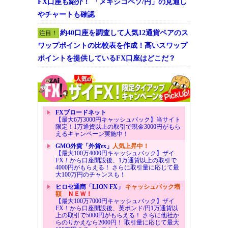
FX口座も紹介！ 「メキシコペソ/円」の見通し
やチャートも確認
約40口座を調査して人気12通貨ペアのス
注目！
ワップポイントの比較表を作成！高いスワップ
ポイントを提供しているFX口座はどこだ？
FXブロードネット
【最大6万3000円キャッシュバック】当サイト
限定！1万通貨以上の取引で現金3000円がもら
えるキャンペーン実施中！
GMO外貨「外貨ex」
人気上昇中！
【最大100万4000円キャッシュバック】ザイ
FX！から口座開設後、1万通貨以上の取引で
4000円がもらえる！ さらに取引量に応じて最
大100万円のチャンスも！
ヒロセ通商「LION FX」
キャッシュバック増
額
ＮＥＷ！
【最大100万7000円キャッシュバック】ザイ
FX！から口座開設後、英ポンド/円1万通貨以
上の取引で5000円がもらえる！ さらに他社か
らのりかえなら2000円！ 取引量に応じて最大