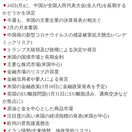
▼
24日(月)に、中国が全国人民代表大会(全人代)を延期する
かどうかを決定
▼
今週も、米国の主要企業の決算発表が相次ぐ
▼
2月の月末要因
▼
中国発の新型コロナウイルスの感染被害拡大懸念(パンデ
ミックリスク)
▼
トランプ大統領及び政権による決定や発言
▼
米国の国債市場と長期金利
▼
主要な株式市場(米国中心)
▼
金融市場のリスク許容度
▼
金融当局者や要人による発言
▼
米国の金融政策(3月18日に金融政策発表を予定)
▼
英国のEU離脱問題(1月31日にEU離脱済み、通商交渉など
が焦点に)
▼
原油と金を中心とした商品市場
▼
注目度の高い米国の経済指標の発表(米国が中心)
▼
欧州の景気後退懸念
▼
イラン情勢(中東情勢、地政学的リスク)