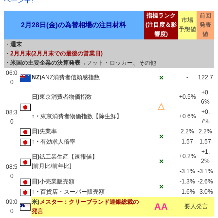
ペーン中!
指標ランク
前回
市場
2月28日(金)の為替相場の注目材料
(注目度＆影
発表
予想値
響度)
値
・
週末
・
2月月末(2月月末での最後の営業日)
・
米国の主要企業の決算発表
→フット・ロッカー、その他
06:0
×
NZ)
ANZ消費者信頼感指数
-
122.7
0
+0.
日)
東京消費者物価指数
+0.5%
6%
△
+0.
08:3
↑・
東京消費者物価指数【除生鮮】
+0.6%
7%
0
日)
失業率
2.2%
2.2%
×
↑・
有効求人倍率
1.57
1.57
+1.
+0.2%
日)
鉱工業生産【速報値】
×
2%
[前月比/前年比]
08:5
-3.1%
-3.1%
0
日)
小売業販売額
-1.3%
-2.6%
×
↑・
百貨店・スーパー販売額
-1.6%
-3.0%
09:0
米)
メスター：クリーブランド連銀総裁の
AA
要人発言
0
発言