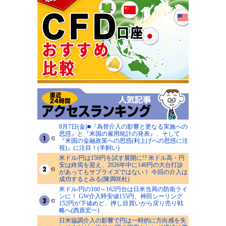
8月7日(金)■『為替介入の影響と更なる実施への
思惑』と『米国の雇用統計の発表』、そして
『米国の金融政策への思惑(利上げへの思惑に注
視)』に注目！(羊飼い)
米ドル/円は150円を試す展開に!? 米ドル高・円
安は終焉を迎え、2026年中に140円の大台打診
があってもサプライズではない！ 今回の介入は
成功するとみる(陳満咲杜)
米ドル/円の160～162円台は日米当局の防衛ライ
ンに！ GW介入時安値155円、神田シーリング
152円が下値めど、押し目買いから戻り売り戦
略へ(西原宏一)
日米協調介入の影響で円は一時的に方向感を失