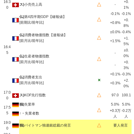
16:3
+0.
△
ス)
小売売上高
-
0
1%
-0.1%
-0.1%
仏)
第4四半期GDP【確報値】
△
+0.
[前期比/前年比]
+0.8%
8%
±0.0%
-0.4%
仏)
消費者物価指数【速報値】
△
+1.
[前月比/前年比]
+1.5%
5%
16:4
±0.
5
-
0%
仏)
生産者物価指数
△
[前月比/前年比]
+0.
-
3%
+0.1%
-0.3%
仏)
消費者支出
×
+2.
[前月比/前年比]
+0.3%
0%
17:0
△
ス)
KOF先行指数
97.0
100.1
0
独)
失業率
5.0%
5.0%
17:5
△
+0.3万
-0.2万
5
↑・
失業者数
人
人
19:0
△
独)
バイトマン独連銀総裁の発言
要人発言
0