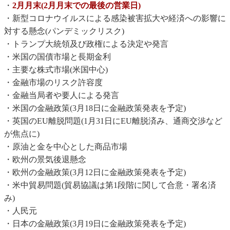
・
2月月末(2月月末での最後の営業日)
・新型コロナウイルスによる感染被害拡大や経済への影響に
対する懸念(パンデミックリスク)
・トランプ大統領及び政権による決定や発言
・米国の国債市場と長期金利
・主要な株式市場(米国中心)
・金融市場のリスク許容度
・金融当局者や要人による発言
・米国の金融政策(3月18日に金融政策発表を予定)
・英国のEU離脱問題(1月31日にEU離脱済み、通商交渉など
が焦点に)
・原油と金を中心とした商品市場
・欧州の景気後退懸念
・欧州の金融政策(3月12日に金融政策発表を予定)
・米中貿易問題(貿易協議は第1段階に関して合意・署名済
み)
・人民元
・日本の金融政策(3月19日に金融政策発表を予定)