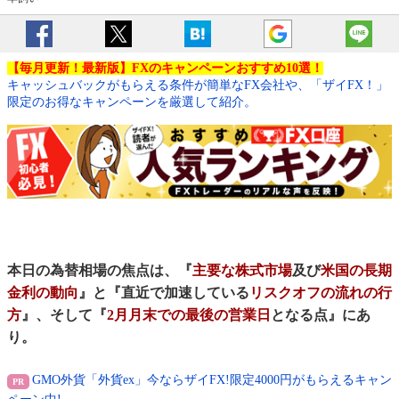
【毎月更新！最新版】FXのキャンペーンおすすめ10選！
キャッシュバックがもらえる条件が簡単なFX会社や、「ザイFX！」
限定のお得なキャンペーンを厳選して紹介。
本日の為替相場の焦点は、『
主要な株式市場
及び
米国の長期
金利の動向
』と『直近で加速している
リスクオフの流れの行
方
』、そして『
2月月末での最後の営業日
となる点』にあ
り。
GMO外貨「外貨ex」今ならザイFX!限定4000円がもらえるキャン