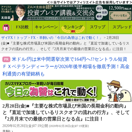
FX比較
キャンペーン
ランキング
スワップ
スプレッド
ザイFX！トップ
>
FX・羊飼いの「今日の為替はこれで動く！」
> 2月28日
(金)■『主要な株式市場及び米国の長期金利の動向』と『直近で加速しているリス
クオフの流れの行方』、そして『2月月末での最後の営業日となる点』に注目！
米ドル/円は米中間選挙次第で164円へ!?セントラル短資
ＦＸベテランディーラーが2026年後半相場を徹底予測！高金
利通貨の有望銘柄も
2月28日(金)■『主要な株式市場及び米国の長期金利の動向』
と『直近で加速しているリスクオフの流れの行方』、そして
『2月月末での最後の営業日となる点』に注目！
2020年02月28日(金)07:19公開
[2020年02月28日(金)07:19更新]
羊飼い