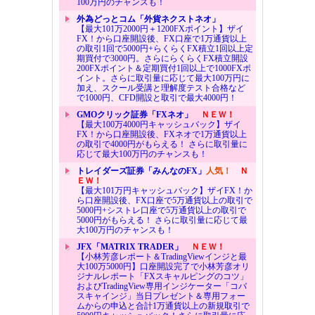
100万円のチャンスも！
外為どっとコム「外貨ネクストネオ」
【最大101万2000円＋1200FXポイント】ザイ
FX！から口座開設後、FX口座で1万通貨以上
の取引1回で5000円+らくらくFX積立1回以上定
期買付で3000円。さらにらくらくFX積立開設
200FXポイント＆定期買付1回以上で1000FXポ
イント。さらに取引量に応じて最大100万円に
加え、スクール受講と理解度テスト合格など
で1000円、CFD開設と取引で最大4000円！
GMOクリック証券「FXネオ」
ＮＥＷ！
【最大100万4000円キャッシュバック】ザイ
FX！から口座開設後、FXネオで1万通貨以上
の取引で4000円がもらえる！ さらに取引量に
応じて最大100万円のチャンスも！
トレイダーズ証券「みんなのFX」
人気！
Ｎ
ＥＷ！
【最大101万円キャッシュバック】ザイFX！か
ら口座開設後、FX口座で5万通貨以上の取引で
5000円+シストレ口座で5万通貨以上の取引で
5000円がもらえる！ さらに取引量に応じて最
大100万円のチャンスも！
JFX「MATRIX TRADER」
ＮＥＷ！
【小林芳彦レポート＆TradingViewインジと最
大100万5000円】口座開設完了で小林芳彦オリ
ジナルレポート「FXスキャルピングのコツ」
およびTradingView専用インジケーター「コバ
スキャインジ」当日プレゼント＆専用フォー
ムからの申込と合計1万通貨以上の新規取引で