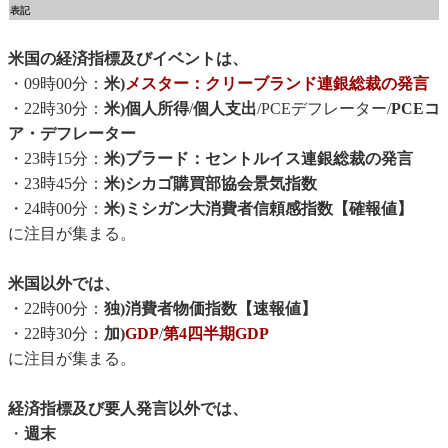
表記
米国の経済指標及びイベントは、
・09時00分：
米)
メスター：クリーブランド連銀総裁の発言
・22時30分：
米)個人所得
/
個人支出
/PCEデフレーター/
PCEコ
ア・デフレーター
・23時15分：
米)ブラード：セントルイス連銀総裁の発言
・23時45分：
米)シカゴ購買部協会景気指数
・24時00分：
米)ミシガン大消費者信頼感指数【確報値】
に注目が集まる。
米国以外では、
・22時00分：
独)消費者物価指数【速報値】
・22時30分：
加)
GDP
/
第4四半期GDP
に注目が集まる。
経済指標及び要人発言以外では、
・
週末