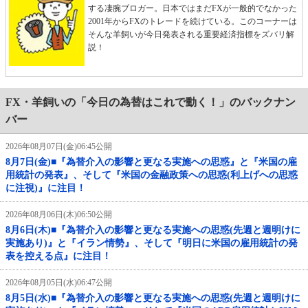
する凄腕ブロガー。日本ではまだFXが一般的でなかった
2001年からFXのトレードを続けている。このコーナーは
そんな羊飼いが今日発表される重要経済指標をズバリ解
説！
FX・羊飼いの「今日の為替はこれで動く！」のバックナン
バー
2026年08月07日(金)06:45公開
8月7日(金)■『為替介入の影響と更なる実施への思惑』と『米国の雇
用統計の発表』、そして『米国の金融政策への思惑(利上げへの思惑
に注視)』に注目！
2026年08月06日(木)06:50公開
8月6日(木)■『為替介入の影響と更なる実施への思惑(先週と週明けに
実施あり)』と『イラン情勢』、そして『明日に米国の雇用統計の発
表を控える点』に注目！
2026年08月05日(水)06:47公開
8月5日(水)■『為替介入の影響と更なる実施への思惑(先週と週明けに