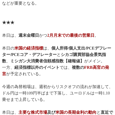
などが重要となる。
★★★
本日は、
週末金曜日
かつ
2月月末での最後の営業日
。
本日の
米国の経済指標
は、
個人所得/個人支出/PCEデフレー
ター/PCEコア・デフレーター
と
シカゴ購買部協会景気指
数
、
ミシガン大消費者信頼感指数【確報値】
がメイン。
一方、
経済指標以外のイベント
では、
複数の
FRB高官の発
言
が予定されている。
今週の為替相場は、週初からリスクオフの流れが加速して、
ドル円は一時109円半ばまで下落し、ユーロドルは一時1.10
乗せまで上昇している。
本日は、
主要な株式市場
及び
米国の長期金利の動向
と
直近で