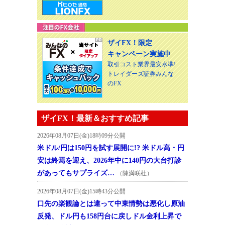
ザイFX！限定
キャンペーン実施中
取引コスト業界最安水準!
トレイダーズ証券みんな
のFX
ザイFX！最新＆おすすめ記事
2026年08月07日(金)18時09分公開
米ドル/円は150円を試す展開に!? 米ドル高・円
安は終焉を迎え、2026年中に140円の大台打診
があってもサプライズ…
（陳満咲杜）
2026年08月07日(金)15時43分公開
口先の楽観論とは違って中東情勢は悪化し原油
反発、ドル円も158円台に戻しドル金利上昇で