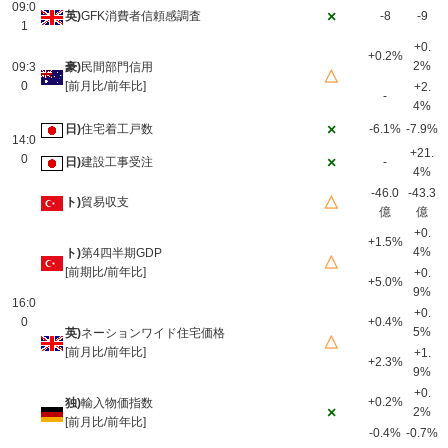
09:0
×
英)
GFK消費者信頼感調査
-8
-9
1
+0.
+0.2%
2%
09:3
豪)
民間部門信用
△
0
[前月比/前年比]
+2.
-
4%
×
日)
住宅着工戸数
-6.1%
-7.9%
14:0
+21.
0
×
日)
建設工事受注
-
4%
-46.0
-43.3
△
ト)
貿易収支
億
億
+0.
+1.5%
4%
ト)
第4四半期GDP
△
[前期比/前年比]
+0.
+5.0%
9%
16:0
+0.
0
+0.4%
5%
英)
ネーションワイド住宅価格
△
[前月比/前年比]
+1.
+2.3%
9%
+0.
+0.2%
独)
輸入物価指数
×
2%
[前月比/前年比]
-0.4%
-0.7%