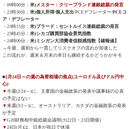
・09時00分：
米)
メスター：クリーブランド連銀総裁の発言
・22時30分：
米)個人所得
/
個人支出
/PCEデフレーター/
PCEコ
ア・デフレーター
・23時15分：
米)ブラード：セントルイス連銀総裁の発言
・23時45分：
米)シカゴ購買部協会景気指数
・24時00分：
米)ミシガン大消費者信頼感指数【確報値】
→今週、週初から一貫してリスクオフの流れが加速した
この流れが、週末＆月末の本日も継続するかどうかがキモ
■
2月24日～の週の為替相場の焦点(ユーロドル及びドル円中
心)
▼
今週(2/24～)に、主要国の金融政策の発表や議事録の公表
の予定はない
▼
来週(3/2～)に、オーストラリア、カナダの金融政策の発表
が予定
▼
G20財務相中銀総裁会議明け(22日・23日開催)
▼
24日(月)は、日本が祝日で休場