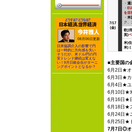
・
週
・
E
を目
・
米
ク、
7/17
(金)
欧)
英)
ベ
08月06日更新
米)
日米協調介入の影響で円
米)
は一時的に方向感を失い
そうだが、米ドル/円の円
安トレンド継続は変えな
■主要国の
い！9月日銀会合がターニ
ングポイントとなるか？
6月2日★
6月3日★
6月4日★
6月10日★
6月16日★
6月18日
6月24日
6月25日★
7月7日◎