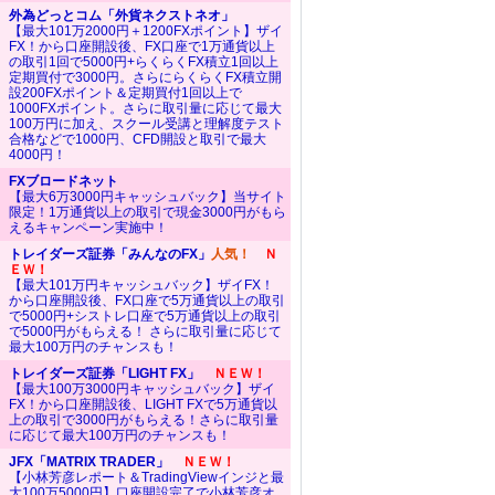
外為どっとコム「外貨ネクストネオ」
【最大101万2000円＋1200FXポイント】ザイ
FX！から口座開設後、FX口座で1万通貨以上
の取引1回で5000円+らくらくFX積立1回以上
定期買付で3000円。さらにらくらくFX積立開
設200FXポイント＆定期買付1回以上で
1000FXポイント。さらに取引量に応じて最大
100万円に加え、スクール受講と理解度テスト
合格などで1000円、CFD開設と取引で最大
4000円！
FXブロードネット
【最大6万3000円キャッシュバック】当サイト
限定！1万通貨以上の取引で現金3000円がもら
えるキャンペーン実施中！
トレイダーズ証券「みんなのFX」
人気！
Ｎ
ＥＷ！
【最大101万円キャッシュバック】ザイFX！
から口座開設後、FX口座で5万通貨以上の取引
で5000円+シストレ口座で5万通貨以上の取引
で5000円がもらえる！ さらに取引量に応じて
最大100万円のチャンスも！
トレイダーズ証券「LIGHT FX」
ＮＥＷ！
【最大100万3000円キャッシュバック】ザイ
FX！から口座開設後、LIGHT FXで5万通貨以
上の取引で3000円がもらえる！さらに取引量
に応じて最大100万円のチャンスも！
JFX「MATRIX TRADER」
ＮＥＷ！
【小林芳彦レポート＆TradingViewインジと最
大100万5000円】口座開設完了で小林芳彦オ