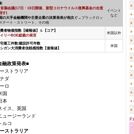
末
U首脳会議(17日・18日開催、新型コロナウイルス復興基金の合意
イベント
指す)
など
国の大手金融機関や主要企業の決算発表が相次ぐ
→ブラックロッ
ステート・ストリート、その他
消費者物価指数【確報値】
＆
【コア】
米国以外
イリーBOE総裁の発言
住宅着工件数
/
建設許可件数
米国
ミシガン大消費者信頼感指数【速報値】
金融政策発表■
オーストラリア
カナダ
ユーロ
米国
日本
★スイス、英国
★ニュージーランド
トルコ
オーストラリア