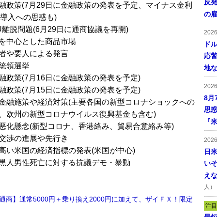
反発
融政策(7月29日に金融政策の発表を予定、マイナス金利
の
C導入への思惑も)
U離脱問題(6月29日に通商協議を再開)
202
を中心とした商品市場
ドル
者や要人による発言
応
統領選挙
地
融政策(7月16日に金融政策の発表を予定)
202
融政策(7月15日に金融政策の発表を予定)
8月
金融施策や経済対策(主要各国の新型コロナショックへの
思
、欧州の新型コロナウイルス復興基金も含む)
『米
悪化懸念(新型コロナ、香港絡み、貿易合意絡み等)
交渉の進展や先行き
202
高い米国の経済指標の発表(米国が中心)
日
黒人男性死亡に対する抗議デモ・暴動
い
え
人）
通商】通常5000円＋乗り換え2000円に加えて、ザイＦＸ！限定
注目
！