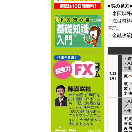
■表の見方
・米国以外
・注目材料
表記。
・金融政策
・
週
・
米
の他
7/13
英)
ベ
(月)
米)
米)
財
米)
米ドル/円は150円を
試す展開に!? 米ドル
・
米
高・円安は終焉を迎
プ
、
え、2026年中に140
の他
円の大台打診があっ
てもサプライズでは
中)
ない！ 今回の介入は
英)
成功するとみる
英)
08/07更新