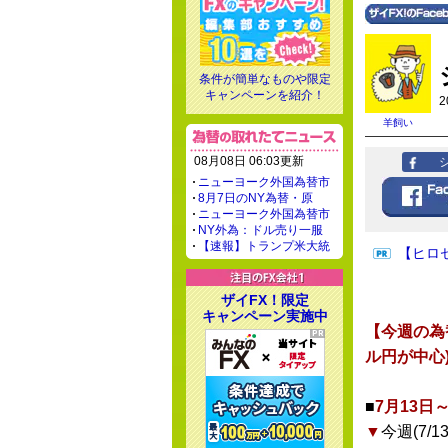
条件が簡単なものや限定
キャンペーンを紹介！
2
羊飼い
08月08日 06:03更新
ニューヨーク外国為替市
8月7日のNY為替・原
ニューヨーク外国為替市
NY外為：ドル売り一服
【速報】トランプ米大統
【ヒロ
ザイFX！限定
キャンペーン実施中
【今週の為
ル円が中心
■
7月13日
▼
今週(7