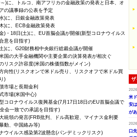
/20～)に、トルコ、南アフリカの金融政策の発表と日本、オ
アの議事録の公表を予定
日(水)に、日銀金融政策発表
(木)に、ECB金融政策発表
(金)・18日(土)に、EU首脳会議が開催(新型コロナウイルス
合意を目指す)
日(土)に、G20財務相中央銀行総裁会議が開催
米国の大手金融機関や主要企業の決算発表が相次ぐ
のリスク許容度(米国の株価指数がメイン)
方向性(リスクオンで米ドル売り、リスクオフで米ドル買
り)
ザ
債市場と長期金利
202
式市場(米国中心)
米ド
型コロナウイルス復興基金(7月17日18日のEU首脳会議で
安は
国全会一致での承認を目指す)
が
大統領の発言(FRB批判、ドル高歓迎、マイナス金利要
202
暴動、中国絡み等)
口
ナウイルス感染第2波懸念(パンデミックリスク)