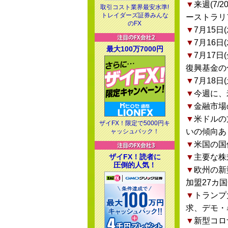
▼
来週(7
取引コスト業界最安水準!
トレイダーズ証券みんな
ーストラリ
のFX
▼
7月15
▼
7月16日
最大100万7000円
▼
7月17日
復興基金の
▼
7月18
▼
今週に、
▼
金融市場
▼
米ドルの
ザイFX！限定で5000円キ
いの傾向あ
ャッシュバック！
▼
米国の国
ザイFX！読者に
▼
主要な株
圧倒的人気！
▼
欧州の新
加盟27カ
▼
トランプ
求、デモ・
▼
新型コロ