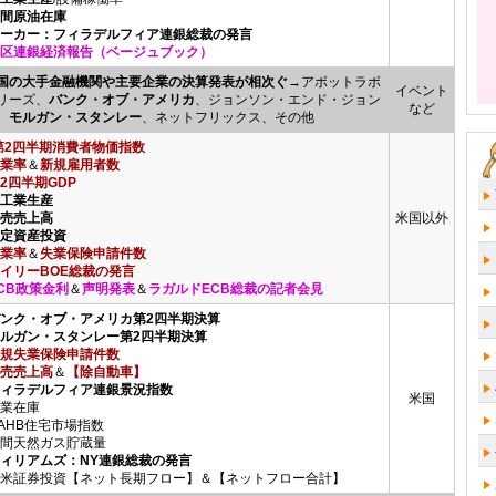
週間原油在庫
ハーカー：フィラデルフィア連銀総裁の発言
区連銀経済報告（ベージュブック）
国の大手金融機関や主要企業の決算発表が相次ぐ
→アボットラボ
イベント
リーズ、
バンク・オブ・アメリカ
、ジョンソン・エンド・ジョン
など
、
モルガン・スタンレー
、ネットフリックス、その他
第2四半期消費者物価指数
業率
＆
新規雇用者数
2四半期GDP
鉱工業生産
小売売上高
米国以外
固定資産投資
業率
＆
失業保険申請件数
イリーBOE総裁の発言
CB政策金利
＆
声明発表
＆
ラガルドECB総裁の記者会見
バンク・オブ・アメリカ第2四半期決算
モルガン・スタンレー第2四半期決算
規失業保険申請件数
売売上高
＆
【除自動車】
フィラデルフィア連銀景況指数
米国
業在庫
AHB住宅市場指数
間天然ガス貯蔵量
ウィリアムズ：NY連銀総裁の発言
米証券投資【ネット長期フロー】＆【ネットフロー合計】