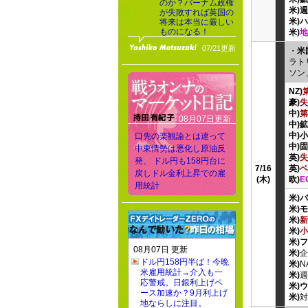
のか？バーナム政権
米)
が失敗すれば英国の
米)
将来は本当に厳しい
ものになる！
米)
地
07/21更新
・
米
ラト
ソン
NZ)
豪)
失
中)
第
08月07日更新
中)
中)
口先の楽観論とは違って
中)
中東情勢は悪化し原油反
英)
失
発、 ドル円も158円台に
7/16
英)
ベ
戻しドル金利上昇での雇
(木)
欧)
E
用統計
米)
米)
米)
新
米)
小
米)
08月07日 更新
米)
企
ドル円158円半ば！今晩
米)
N
米雇用統計→介入も一
米)
週
応警戒。日銀利上げペ
米)
ース加速か？9月利上げ
米)
対
地ならしに注目。