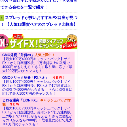
30分～当日中に手続きが完了し、FX取引を
始できる会社を一覧で紹介！
スプレッドが狭いおすすめFX口座が見つ
！
！ 【人気13通貨ペアのスプレッド比較表】
GMO外貨「外貨ex」
人気上昇中！
【最大100万4000円キャッシュバック】ザイ
FX！から口座開設後、1万通貨以上の取引で
4000円がもらえる！ さらに取引量に応じて最
大100万円のチャンスも！
GMOクリック証券「FXネオ」
ＮＥＷ！
【最大100万4000円キャッシュバック】ザイ
FX！から口座開設後、FXネオで1万通貨以上
の取引で4000円がもらえる！ さらに取引量に
応じて最大100万円のチャンスも！
ヒロセ通商「LION FX」
キャッシュバック増
額
ＮＥＷ！
【最大100万7000円キャッシュバック】ザイ
FX！から口座開設後、英ポンド/円1万通貨以
上の取引で5000円がもらえる！ さらに他社か
らのりかえなら2000円！ 取引量に応じて最大
100万円のチャンスも！