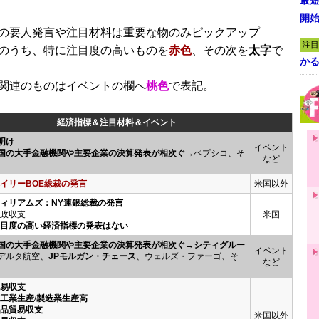
最短
■
開
の要人発言や注目材料は重要な物のみピックアップ
注目
のうち、特に注目度の高いものを
赤色
、その次を
太字
で
かる
関連のものはイベントの欄へ
桃色
で表記。
経済指標＆注目材料＆イベント
明け
イベント
国の大手金融機関や主要企業の決算発表が相次ぐ
→ペプシコ、そ
など
イリーBOE総裁の発言
米国以外
ウィリアムズ：NY連銀総裁の発言
政収支
米国
注目度の高い経済指標の発表はない
国の大手金融機関や主要企業の決算発表が相次ぐ
→
シティグルー
イベント
デルタ航空、
JPモルガン・チェース
、ウェルズ・ファーゴ、そ
など
貿易収支
鉱工業生産
/
製造業生産高
商品貿易収支
米国以外