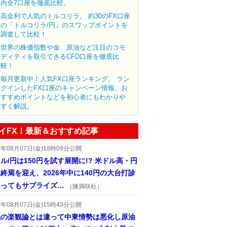
内全7口座を徹底比較。
高金利で人気のトルコリラ。 約30のFX口座
の「トルコリラ/円」のスワップポイントを
調査して比較！
世界の株価指数や金、原油など注目のコモ
ディティを取引できるCFD口座を徹底比
較！
毎月更新中！人気FX口座ランキング。 ラン
クインしたFX口座のキャンペーン情報、お
すすめポイントなどを初心者にもわかりや
すく解説。
イFX！最新＆おすすめ記事
6年08月07日(金)18時09分公開
ル/円は150円を試す展開に!? 米ドル高・円
終焉を迎え、2026年中に140円の大台打診
あってもサプライズ…
（陳満咲杜）
6年08月07日(金)15時43分公開
先の楽観論とは違って中東情勢は悪化し原油