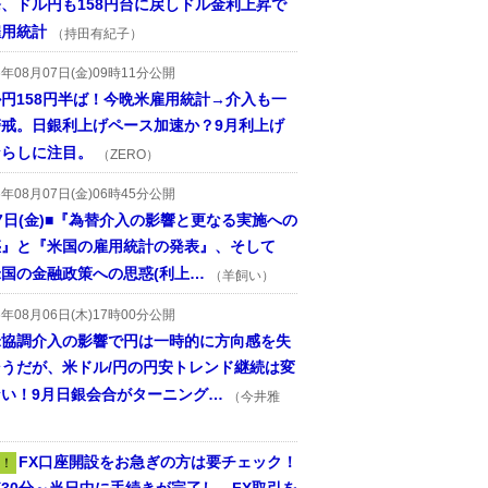
、ドル円も158円台に戻しドル金利上昇で
雇用統計
（持田有紀子）
6年08月07日(金)09時11分公開
円158円半ば！今晩米雇用統計→介入も一
警戒。日銀利上げペース加速か？9月利上げ
ならしに注目。
（ZERO）
6年08月07日(金)06時45分公開
7日(金)■『為替介入の影響と更なる実施への
惑』と『米国の雇用統計の発表』、そして
国の金融政策への思惑(利上…
（羊飼い）
6年08月06日(木)17時00分公開
米協調介入の影響で円は一時的に方向感を失
そうだが、米ドル/円の円安トレンド継続は変
ない！9月日銀会合がターニング…
（今井雅
FX口座開設をお急ぎの方は要チェック！
！