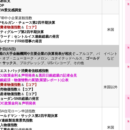
貿易収支
DP
ZEW景況感調査
FIB中小企業楽観指数
JPモルガン・チェース第2四半期決算
費者物価指数
＆
【コア】
米国
シティグループ第2四半期決算
ブラード：セントルイス連銀総裁の発言
ブレイナードFRB理事の発言
十日(15日)
国の大手金融機関や主要企業の決算発表が相次ぐ
→アルコア、バ
イベント
・オブ・ニューヨーク・メロン、ユナイテッドヘルス、
ゴールド
など
・サックス
、プログレッシブ、USバンコープ、その他
ウエストパック消費者信頼感指数
OJ政策金利
＆
声明発表
＆
黒田日銀総裁の記者会見
銀経済・物価情勢の展望(展望レポート)公表
費者物価指数
＆
【コア】
米国以外
小売物価指数
＆
【コア】
生産者物価指数
＆
【コア】
ジョーダンSNB総裁の発言
OC政策金利
＆
声明発表
BA住宅ローン申請指数
ゴールドマン・サックス第2四半期決算
NY連銀製造業景気指数
輸入物価指数
米国
鉱工業生産
/設備稼働率