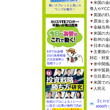
▼
米国の金
狭いスプレッドと高いス
導入やYC
ワップが魅力！
▼
英国のE
▼
原油と金
▼
金融当局
▼
米国の大
▼
欧州の金
▼
日本の金
▼
主要国の
8月7日(金曜
日)の為替相場
対応・対策
の注目材料と
指標ランク
▼
米中関係
▼
米中貿易
▼
注目度の
▼
米国での
▼
人民元
【ヒロセ
投資のプロによるトレード
に役立つ記事が無料で読め
4000円
る！
FXメルマガも配信中！