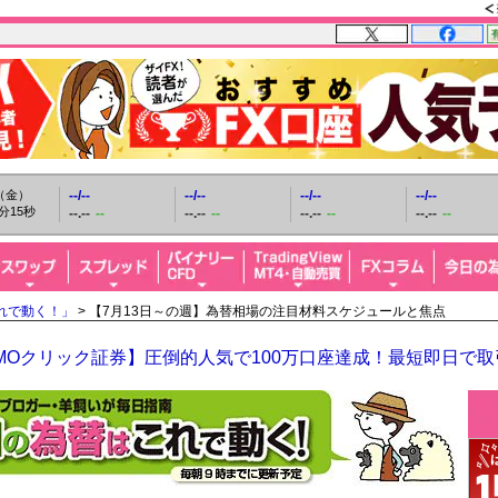
日（金）
--/--
--/--
--/--
--/--
分16秒
--.--
--
--.--
--
--.--
--
--.--
--
れで動く！」
> 【7月13日～の週】為替相場の注目材料スケジュールと焦点
MOクリック証券】圧倒的人気で100万口座達成！最短即日で