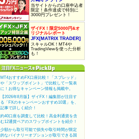
当サイトからの口座申込者
限定！条件達成で特別に
3000円プレゼント！
ザイFX！限定5000円&オ
リジナルレポート
JFX[MATRIX TRADER]
スキャルOK！MT4や
TradingViewを使った分析
も！
MT4おすすめFX口座比較！「スプレッド」
や「スワップポイント」で比較して一覧表
に！お得なキャンペーン情報も掲載中。
【2026年8月版】ザイFX！編集部が注目す
る「FXのキャンペーンおすすめ10選」を、
記事で詳しく紹介！
約40口座を調査して比較！高金利通貨を含
む12通貨ペアのスワップポイントを紹介！
少額から取引可能で損失や取引時間が限定
的なバイナリーオプションが取引できる国