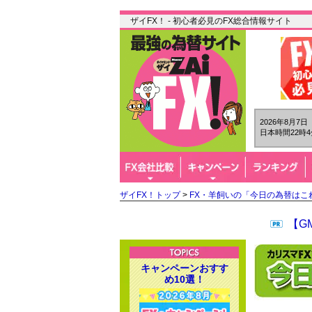
ザイFX！ - 初心者必見のFX総合情報サイト
2026年8月7
日本時間22時4
ザイFX！トップ
>
FX・羊飼いの「今日の為替はこ
【G
キャンペーンおすす
め10選！