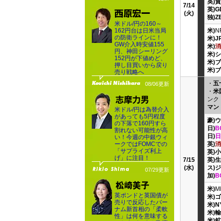
英)
7/14
英)G
(火)
独)
米ドル/円の160～
162円台は日米当局
米)
N
の防衛ラインに！
米)
GW介入時安値155
米)
消
円、神田シーリング
米)
152円が下値めど、
米)
押し目買いから戻り
米)
売り戦略へ
・
五
08/06更新
・
米
ンク
マン
米ドル/円は為替介入
があっても5円程度
豪)
の下落で160円すら
日)
B
割れない可能性が高
日)
日
い！今週の中銀ウィ
ークではFOMCでの
英)
消
「サプライズ利上
英)
げ」に注目！
7/15
英)
(水)
ス)
07/29更新
加)
B
米)
M
英ポンドと英国債が
米)
売りで反応したバー
米)
ナム新首相の「柔軟
米)
性」は何を意味する
米)