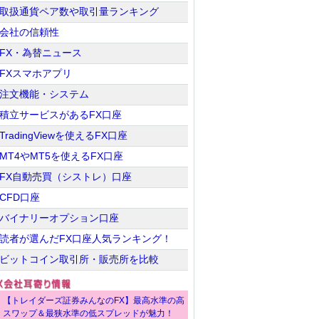
取扱通貨ペア数や取引量ランキング
会社の信頼性
FX・為替ニュース
FXスマホアプリ
注文機能・システム
積立サービスがあるFX口座
TradingViewを使えるFX口座
MT4やMT5を使えるFX口座
FX自動売買（シストレ）口座
CFD口座
バイナリーオプション口座
読者が選んだFX口座人気ランキング！
ビットコイン取引所・販売所を比較
【トレイダーズ証券みんなのFX】最高水準の高
スワップ＆最狭水準の低スプレッドが魅力！