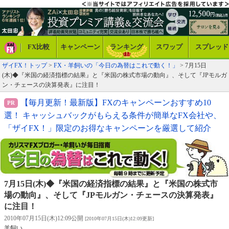
FX比較
キャンペーン
ランキング
スワップ
スプレッド
ザイFX！トップ
>
FX・羊飼いの「今日の為替はこれで動く！」
> 7月15日
(木)◆『米国の経済指標の結果』と『米国の株式市場の動向』、そして『JPモルガ
ン・チェースの決算発表』に注目！
【毎月更新！最新版】FXのキャンペーンおすすめ10
選！ キャッシュバックがもらえる条件が簡単なFX会社や、
「ザイFX！」限定のお得なキャンペーンを厳選して紹介
7月15日(木)◆『米国の経済指標の結果』と『米国の株式市
場の動向』、そして『JPモルガン・チェースの決算発表』
に注目！
2010年07月15日(木)12:09公開
[2010年07月15日(木)12:09更新]
羊飼い