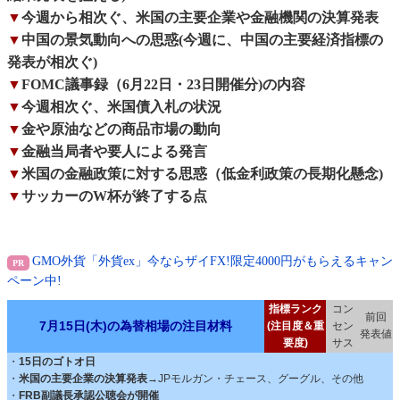
▼
今週から相次ぐ、米国の主要企業や金融機関の決算発表
▼
中国の景気動向への思惑(今週に、中国の主要経済指標の
発表が相次ぐ)
▼
FOMC議事録（6月22日・23日開催分)の内容
▼
今週相次ぐ、米国債入札の状況
▼
金や原油などの商品市場の動向
▼
金融当局者や要人による発言
▼
米国の金融政策に対する思惑（低金利政策の長期化懸念)
▼
サッカーのW杯が終了する点
GMO外貨「外貨ex」今ならザイFX!限定4000円がもらえるキャン
ペーン中!
指標ランク
コン
前回
7月15日(木)の為替相場の注目材料
(注目度＆重
セン
発表値
要度)
サス
・
15日のゴトオ日
・
米国の主要企業の決算発表
→JPモルガン・チェース、グーグル、その他
・
FRB副議長承認公聴会が開催