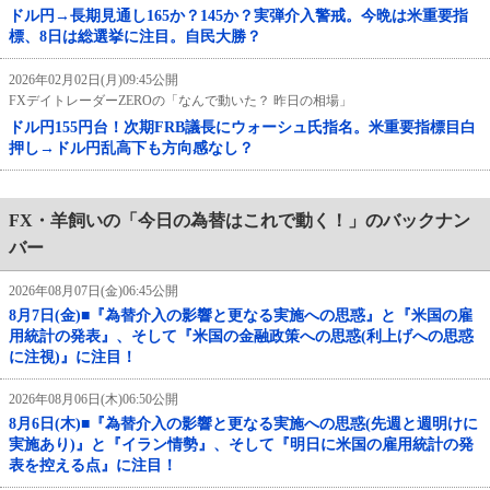
ドル円→長期見通し165か？145か？実弾介入警戒。今晩は米重要指
標、8日は総選挙に注目。自民大勝？
2026年02月02日(月)09:45公開
FXデイトレーダーZEROの「なんで動いた？ 昨日の相場」
ドル円155円台！次期FRB議長にウォーシュ氏指名。米重要指標目白
押し→ドル円乱高下も方向感なし？
FX・羊飼いの「今日の為替はこれで動く！」のバックナン
バー
2026年08月07日(金)06:45公開
8月7日(金)■『為替介入の影響と更なる実施への思惑』と『米国の雇
用統計の発表』、そして『米国の金融政策への思惑(利上げへの思惑
に注視)』に注目！
2026年08月06日(木)06:50公開
8月6日(木)■『為替介入の影響と更なる実施への思惑(先週と週明けに
実施あり)』と『イラン情勢』、そして『明日に米国の雇用統計の発
表を控える点』に注目！