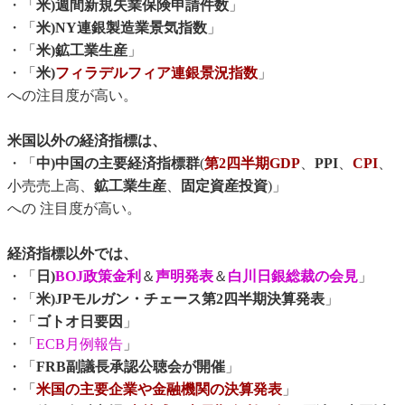
・「
米)週間新規失業保険申請件数
」
・「
米)NY連銀製造業景気指数
」
・「
米)鉱工業生産
」
・「
米)
フィラデルフィア連銀景況指数
」
への注目度が高い。
米国以外の経済指標は、
・「
中)中国の主要経済指標群
(
第2四半期GDP
、
PPI
、
CPI
、
小売売上高、
鉱工業生産
、
固定資産投資
)」
への 注目度が高い。
経済指標以外では、
・「
日)
BOJ政策金利
＆
声明発表
＆
白川日銀総裁の会見
」
・「
米)JPモルガン・チェース第2四半期決算発表
」
・「
ゴトオ日要因
」
・「
ECB月例報告
」
・「
FRB副議長承認公聴会が開催
」
・「
米国の主要企業や金融機関の決算発表
」