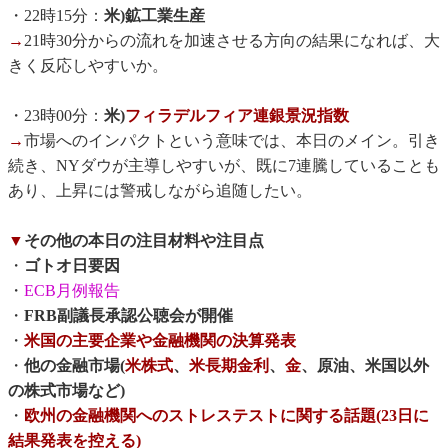
・22時15分：
米)鉱工業生産
→
21時30分からの流れを加速させる方向の結果になれば、大
きく反応しやすいか。
・23時00分：
米)
フィラデルフィア連銀景況指数
→
市場へのインパクトという意味では、本日のメイン。引き
続き、NYダウが主導しやすいが、既に7連騰していることも
あり、上昇には警戒しながら追随したい。
▼
その他の本日の注目材料や注目点
・
ゴトオ日要因
・
ECB月例報告
・
FRB副議長承認公聴会が開催
・
米国の主要企業や金融機関の決算発表
・
他の金融市場(
米株式
、
米長期金利
、
金
、原油、米国以外
の株式市場など)
・
欧州の金融機関へのストレステストに関する話題(23日に
結果発表を控える)