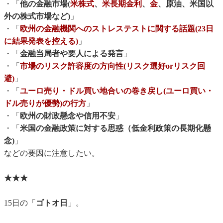
・「
他の金融市場(
米株式
、
米長期金利
、
金
、原油、米国以
外の株式市場など)
」
・「
欧州の金融機関へのストレステストに関する話題(23日
に結果発表を控える)
」
・「
金融当局者や要人による発言
」
・「
市場のリスク許容度の方向性(リスク選好orリスク回
避)
」
・「
ユーロ売り・ドル買い地合いの巻き戻し(ユーロ買い・
ドル売りが優勢)の行方
」
・「
欧州の財政懸念や信用不安
」
・「
米国の金融政策に対する思惑（低金利政策の長期化懸
念)
」
などの要因に注意したい。
★★★
15日の「
ゴトオ日
」。