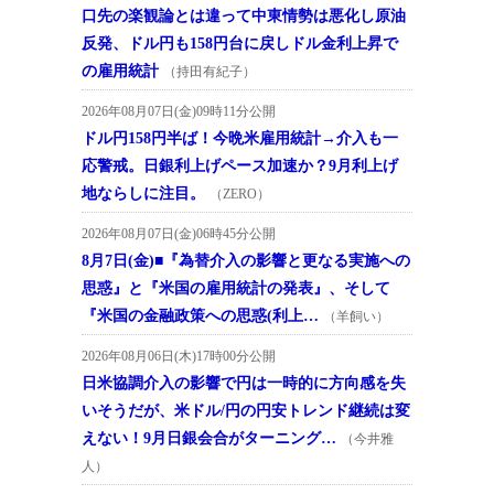
口先の楽観論とは違って中東情勢は悪化し原油
反発、ドル円も158円台に戻しドル金利上昇で
の雇用統計
（持田有紀子）
2026年08月07日(金)09時11分公開
ドル円158円半ば！今晩米雇用統計→介入も一
応警戒。日銀利上げペース加速か？9月利上げ
地ならしに注目。
（ZERO）
2026年08月07日(金)06時45分公開
8月7日(金)■『為替介入の影響と更なる実施への
思惑』と『米国の雇用統計の発表』、そして
『米国の金融政策への思惑(利上…
（羊飼い）
2026年08月06日(木)17時00分公開
日米協調介入の影響で円は一時的に方向感を失
いそうだが、米ドル/円の円安トレンド継続は変
えない！9月日銀会合がターニング…
（今井雅
人）