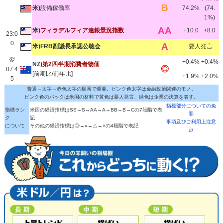
B
米)
設備稼働率
74.2%
(74.
1%)
AA
米)
フィラデルフィア連銀景況指数
+10.0
+8.0
23:0
0
A
米)FRB副議長承認公聴会
要人発言
翌
+0.4%
+0.4%
NZ)
第2四半期消費者物価
◎
07:4
[前期比/前年比]
+1.9%
+2.0%
5
普通→太字→赤色太字の順番で重要。ピンク色太字は金融政策関連のモノ。
ピンク色のバックは米国の材料で黄色は要人発言、緑色は企業の決算を表す。
指標部分についての免
指標ラン
米国の経済指標はSS→S→AA→A→BB→B→Cの7段階で表
罪
ク
記
事項及びご利用上注意
について
その他の経済指標は◎→○→△→×の4段階で表記
点