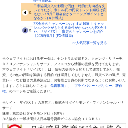
略へ(西原宏一)
日米協調介入の影響で円は一時的に方向感を失
いそうだが、米ドル/円の円安トレンド継続は変
えない！9月日銀会合がターニングポイントと
なるか？(今井雅人)
FX会社のキャンペーンおすすめ10選！ キャッ
シュバックがもらえる条件がかんたんなFX会社
や、「ザイFX！」限定のキャンペーンを紹介
【2026年8月】(FX情報局)
>>人気記事一覧を見る
当ウェブサイトにおけるデータは、セントラル短資ＦＸ、クォンツ・リサーチ、
ＤＺＨフィナンシャルリサーチ、フィスコから情報の提供を受けております。
本ウェブサイト「ザイFX！」は、情報の提供を目的として運営しており、投
資、その他の行動を勧誘する目的では運営しておりません。通貨ペアの選択、売
買レートなど投資の最終決定は、お客様ご自身の判断でなさるようにお願いいた
します。さらに詳しいことは
「免責事項」
、
「プライバシー・ポリシー、著作
権」
のページをご確認ください。
当サイト「ザイFX！」の運営元：株式会社ダイヤモンド・フィナンシャル・リ
サーチ
株主：株式会社ダイヤモンド社（100％）
加入協会：一般社団法人日本暗号資産ビジネス協会（ＪＣＢＡ）