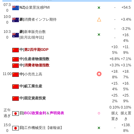
07:3
×
NZ)
企業景況感PMI
-
+54.5
0
10:0
△
豪)
消費者インフレ期待
-
+3.4%
0
-
-3.2%
10:3
豪)
新車販売台数
×
+16.
0
[前月比/前年比]
-
4%
+10.
+11.
中)
第2四半期GDP
5%
9%
中)生産者物価指数
+6.8%
+7.1%
中)
消費者物価指数
+3.3%
+3.1%
+18.
+18.
◎
11:00
中)
小売売上高
8%
7%
+15.
+16.
中)鉱工業生産
4%
5%
+25.
+25.
中)固定資産投資
2%
9%
0.10%
0.10%
正午
○
日)
BOJ政策金利
＆
声明発表
据え
据え置
過ぎ
置き
き
15:0
+138.
×
日)
工作機械受注【確報値】
-
0
8%