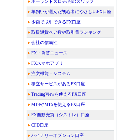
ポーランドズロチ/円のスワップ
羊飼いが選んだ初心者にやさしいFX口座
少額で取引できるFX口座
取扱通貨ペア数や取引量ランキング
会社の信頼性
FX・為替ニュース
FXスマホアプリ
注文機能・システム
積立サービスがあるFX口座
TradingViewを使えるFX口座
MT4やMT5を使えるFX口座
FX自動売買（シストレ）口座
CFD口座
バイナリーオプション口座