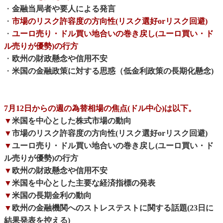
・
金融当局者や要人による発言
・
市場のリスク許容度の方向性(リスク選好orリスク回避)
・
ユーロ売り・ドル買い地合いの巻き戻し(ユーロ買い・ド
ル売りが優勢)の行方
・
欧州の財政懸念や信用不安
・
米国の金融政策に対する思惑（低金利政策の長期化懸念)
7月12日からの週の為替相場の焦点(ドル中心)は以下。
▼
米国を中心とした株式市場の動向
▼
市場のリスク許容度の方向性(リスク選好orリスク回避)
▼
ユーロ売り・ドル買い地合いの巻き戻し(ユーロ買い・ド
ル売りが優勢)の行方
▼
欧州の財政懸念や信用不安
▼
米国を中心とした主要な経済指標の発表
▼
米国の長期金利の動向
▼
欧州の金融機関へのストレステストに関する話題(23日に
結果発表を控える)