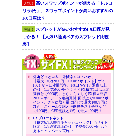
高いスワップポイントが狙える「トルコ
人気！
リラ/円」。スワップポイントが高いおすすめの
FX口座は？
スプレッドが狭いおすすめFX口座が見
注目！
つかる！ 【人気13通貨ペアのスプレッド比較
表】
外為どっとコム「外貨ネクストネオ」
【最大101万2000円＋1200FXポイント】ザイ
FX！から口座開設後、FX口座で1万通貨以上
の取引1回で5000円+らくらくFX積立1回以上定
期買付で3000円。さらにらくらくFX積立開設
200FXポイント＆定期買付1回以上で1000FXポ
イント。さらに取引量に応じて最大100万円に
加え、スクール受講と理解度テスト合格など
で1000円、CFD開設と取引で最大4000円！
FXブロードネット
【最大6万3000円キャッシュバック】当サイト
限定！1万通貨以上の取引で現金3000円がもら
えるキャンペーン実施中！