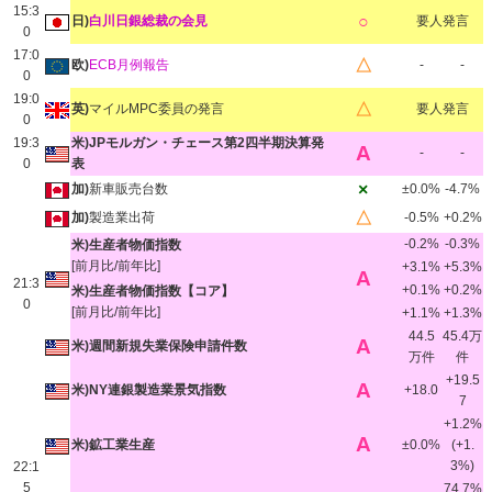
15:3
○
日)
白川日銀総裁の会見
要人発言
0
17:0
△
欧)
ECB月例報告
-
-
0
19:0
△
英)
マイルMPC委員の発言
要人発言
0
19:3
米)JPモルガン・チェース第2四半期決算発
A
-
-
0
表
×
加)
新車販売台数
±0.0%
-4.7%
△
加)
製造業出荷
-0.5%
+0.2%
-0.2%
-0.3%
米)生産者物価指数
[前月比/前年比]
+3.1%
+5.3%
A
21:3
+0.1%
+0.2%
米)生産者物価指数【コア】
0
[前月比/前年比]
+1.1%
+1.3%
44.5
45.4万
A
米)週間新規失業保険申請件数
万件
件
+19.5
A
米)NY連銀製造業景気指数
+18.0
7
+1.2%
A
米)鉱工業生産
±0.0%
(+1.
3%)
22:1
5
74.7%