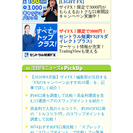
[LIGHT FX]
ザイFX！限定で3000円が
もらえるおトクな口座開設
キャンペーン実施中！
ザイFX！限定で3000円！
セントラル短資FX[FXダ
イレクトプラス]
マーケット情報が充実！
TradingViewも使える
【2026年8月版】ザイFX！編集部が注目する
「FXのキャンペーンおすすめ10選」を、記
事で詳しく紹介！
約40口座を調査して比較！高金利通貨を含
む12通貨ペアのスワップポイントを紹介！
高金利で人気のトルコリラ。 約30のFX口座
の「トルコリラ/円」のスワップポイントを
調査して比較！
MT4おすすめFX口座比較！「スプレッド」
や「スワップポイント」で比較して一覧表