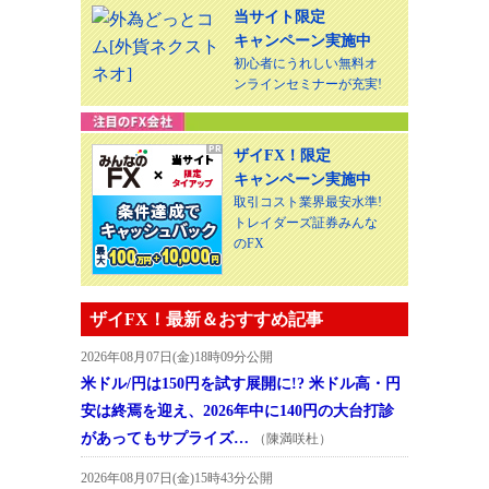
当サイト限定
キャンペーン実施中
初心者にうれしい無料オ
ンラインセミナーが充実!
ザイFX！限定
キャンペーン実施中
取引コスト業界最安水準!
トレイダーズ証券みんな
のFX
ザイFX！最新＆おすすめ記事
2026年08月07日(金)18時09分公開
米ドル/円は150円を試す展開に!? 米ドル高・円
安は終焉を迎え、2026年中に140円の大台打診
があってもサプライズ…
（陳満咲杜）
2026年08月07日(金)15時43分公開