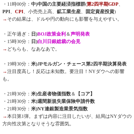
・11時00分：
中)中国の主要経済指標群
(
第2四半期GDP
、
PPI
、
CPI
、小売売上高、
鉱工業生産
、
固定資産投資
)
→
その結果は、ドルや円の動向にも影響を与えやすい。
・正午過ぎ：
日)
BOJ政策金利
＆
声明発表
・15時30分：
日)
白川日銀総裁の会見
→
どちらも、なあなあで。
・19時30分：
米)JPモルガン・チェース第2四半期決算発表
→
注目度高し！反応は未知数。要注目！NYダウへの影響
も。
・21時30分：
米)生産者物価指数
＆
【コア】
・21時30分：
米)週間新規失業保険申請件数
・21時30分：
米)NY連銀製造業景気指数
→
本日第1弾。まずは内容に注目したいが、結局はNYダウの
方向性次第となりそうな雰囲気。