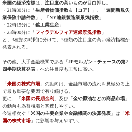
米国の経済指標
は、
注目度の高いものが目白押し
。
・21時30分に「
生産者物価指数
＆
【コア】
」、「
週間新規失
業保険申請件数
」、「
NY連銀製造業景気指数
」
・22時15分に「
鉱工業生産
」
・23時00分に「
フィラデルフィア連銀景況指数
」
と、3種類の時間に分けて、5種類の注目度の高い経済指標が
発表される。
その他、大手金融機関である「
JPモルガン・チェースの第2
四半期決算発表
」への注目度も非常に高い。
「
米国の株式市場
」の動向は、金融市場の流れを見極める上
で最も重要な要因で有り続ける。
更に、「
米国の長期金利
」及び「
金や原油などの商品市場
」
の動向も為替相場と関連しやすい。
今週相次ぐ「
米国の主要企業や金融機関の決算発表
」は「
米
国の株式市場
」に影響を与えやすい。