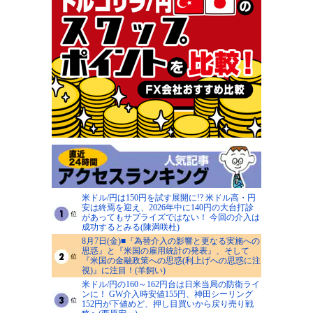
米ドル/円は150円を試す展開に!? 米ドル高・円
安は終焉を迎え、2026年中に140円の大台打診
があってもサプライズではない！ 今回の介入は
成功するとみる(陳満咲杜)
8月7日(金)■『為替介入の影響と更なる実施への
思惑』と『米国の雇用統計の発表』、そして
『米国の金融政策への思惑(利上げへの思惑に注
視)』に注目！(羊飼い)
米ドル/円の160～162円台は日米当局の防衛ライ
ンに！ GW介入時安値155円、神田シーリング
152円が下値めど、押し目買いから戻り売り戦