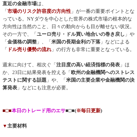
直近の金融市場
は、
「
市場のリスク許容度の方向性
」が一番の重要ポイントとな
っている。NYダウを中心とした世界の株式市場の根本的な
方向性は当然のこと、日々の動向からも目が離せない状況。
その一方で、「
ユーロ売り・ドル買い地合いの巻き戻し
」や
「
金価格の調整
」、「
米国の長期金利の下落
」などによる
「
ドル売り優勢の流れ
」の行方も非常に重要となっている。
週末に向けて、相次ぐ「
注目度の高い経済指標の発表
」ほ
か、23日に結果発表を控える「
欧州の金融機関へのストレス
テストに関する話題
」や、「
米国の主要企業や金融機関の決
算発表
」などにも注意が必要。
■□■
本日のトレード用のエサ
■□■(
※毎日更新
)
▼
主要材料