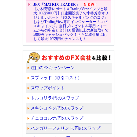
JFX「MATRIX TRADER」
ＮＥＷ！
【小林芳彦レポート＆TradingViewインジと最
大100万5000円】口座開設完了で小林芳彦オリ
ジナルレポート「FXスキャルピングのコツ」
およびTradingView専用インジケーター「コバ
スキャインジ」当日プレゼント＆専用フォー
ムからの申込と合計1万通貨以上の新規取引で
5000円キャッシュバック！さらに取引量に応
じて最大100万円のチャンスも！
注目のFXキャンペーン
スプレッド（取引コスト）
スワップポイント
トルコリラ/円のスワップ
メキシコペソ/円のスワップ
チェココルナ/円のスワップ
ハンガリーフォリント/円のスワップ