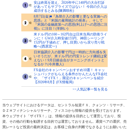
安は終焉を迎え、2026年中に140円の大台打診
があってもサプライズではない！ 今回の介入は
成功するとみる(陳満咲杜)
8月7日(金)■『為替介入の影響と更なる実施への
思惑』と『米国の雇用統計の発表』、そして
『米国の金融政策への思惑(利上げへの思惑に注
視)』に注目！(羊飼い)
米ドル/円の160～162円台は日米当局の防衛ライ
ンに！ GW介入時安値155円、神田シーリング
152円が下値めど、押し目買いから戻り売り戦
略へ(西原宏一)
日米協調介入の影響で円は一時的に方向感を失
いそうだが、米ドル/円の円安トレンド継続は変
えない！9月日銀会合がターニングポイントと
なるか？(今井雅人)
FX会社のキャンペーンおすすめ10選！ キャッ
シュバックがもらえる条件がかんたんなFX会社
や、「ザイFX！」限定のキャンペーンを紹介
【2026年8月】(FX情報局)
>>人気記事一覧を見る
当ウェブサイトにおけるデータは、セントラル短資ＦＸ、クォンツ・リサーチ、
ＤＺＨフィナンシャルリサーチ、フィスコから情報の提供を受けております。
本ウェブサイト「ザイFX！」は、情報の提供を目的として運営しており、投
資、その他の行動を勧誘する目的では運営しておりません。通貨ペアの選択、売
買レートなど投資の最終決定は、お客様ご自身の判断でなさるようにお願いいた