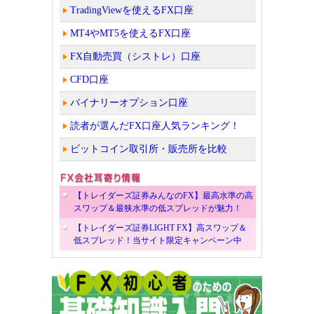
TradingViewを使えるFX口座
MT4やMT5を使えるFX口座
FX自動売買（シストレ）口座
CFD口座
バイナリーオプション口座
読者が選んだFX口座人気ランキング！
ビットコイン取引所・販売所を比較
【トレイダーズ証券みんなのFX】最高水準の高
スワップ＆最狭水準の低スプレッドが魅力！
【トレイダーズ証券LIGHT FX】高スワップ＆
低スプレッド！当サイト限定キャンペーン中