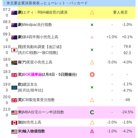
・米主要企業決算発表→ヒューレット・パッカード
07:2
△
豪)
エディ：RBA補佐官の講演
要人発言
0
08:3
×
豪)
Westpac先行指数
-
-1.0%
0
09:3
○
豪)
第4四半期小売売上高
+1.0%
+0.1%
0
-
79.8
14:0
日)
景気動向調査【改訂値】
×
0
[先行CI指数/一致CI指数]
-
92.3
18:0
△
南ア)
実質小売売上高
-5.0%
-4.0%
0
18:3
◎
英)
BOE議事録
(2月4日・5日開催分)
-
-
0
-
-1.1%
19:0
欧)
建設支出
×
0
[前月比/前年比]
-
-4.7%
20:0
△
英)
CBI製造業受注指数
-
-48
0
21:0
C
米)
MBA住宅ローン申請指数
-
-24.5%
0
△
加)
卸売売上高
-2.0%
-1.6%
A
米)輸入物価指数
-1.0%
-4.2%