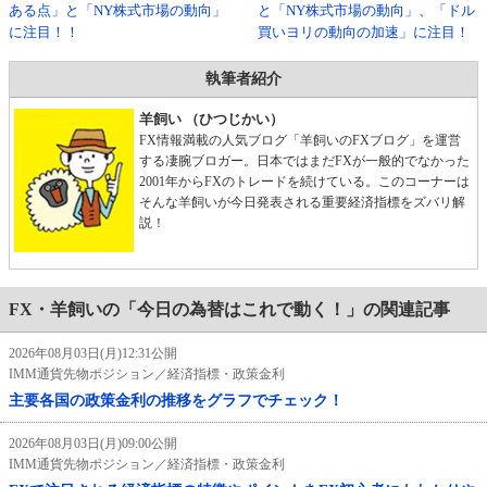
ある点」と「NY株式市場の動向」
と「NY株式市場の動向」、「ドル
に注目！！
買いヨリの動向の加速」に注目！
執筆者紹介
羊飼い （ひつじかい）
FX情報満載の人気ブログ「羊飼いのFXブログ」を運営
する凄腕ブロガー。日本ではまだFXが一般的でなかった
2001年からFXのトレードを続けている。このコーナーは
そんな羊飼いが今日発表される重要経済指標をズバリ解
説！
FX・羊飼いの「今日の為替はこれで動く！」の関連記事
2026年08月03日(月)12:31公開
IMM通貨先物ポジション／経済指標・政策金利
主要各国の政策金利の推移をグラフでチェック！
2026年08月03日(月)09:00公開
IMM通貨先物ポジション／経済指標・政策金利