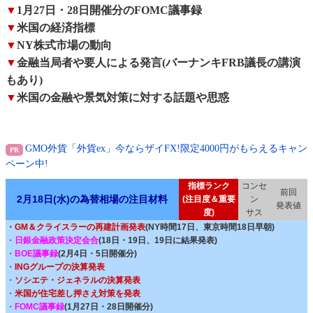
▼
1月27日・28日開催分のFOMC議事録
▼
米国の経済指標
▼
NY株式市場の動向
▼
金融当局者や要人による発言(バーナンキFRB議長の講演
もあり)
▼
米国の金融や景気対策に対する話題や思惑
GMO外貨「外貨ex」今ならザイFX!限定4000円がもらえるキャン
ペーン中!
指標ランク
コンセ
前回
2月18日(水)の為替相場の注目材料
(注目度＆重要
ン
発表値
度)
サス
・
GM＆クライスラーの再建計画発表
(NY時間17日、東京時間18日早朝)
・
日銀金融政策決定会合
(18日・19日、19日に結果発表)
・
BOE議事録
(2月4日・5日開催分)
・
INGグループの決算発表
・
ソシエテ・ジェネラルの決算発表
・
米国が住宅差し押さえ対策を発表
・
FOMC議事録
(1月27日・28日開催分)