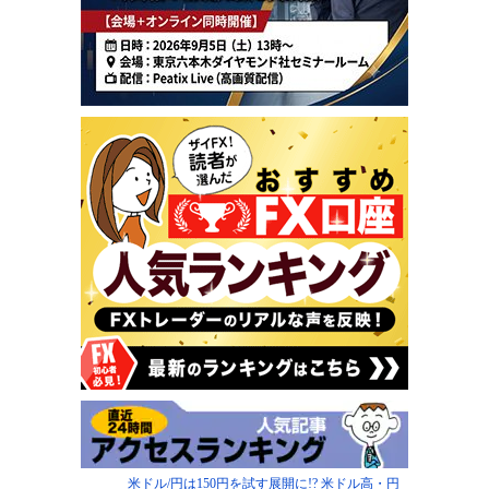
米ドル/円は150円を試す展開に!? 米ドル高・円