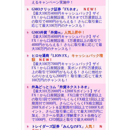
えるキャンペーン実施中！
GMOクリック証券「FXネオ」
ＮＥＷ！
【最大100万4000円キャッシュバック】ザイ
FX！から口座開設後、FXネオで1万通貨以上
の取引で4000円がもらえる！ さらに取引量に
応じて最大100万円のチャンスも！
GMO外貨「外貨ex」
人気上昇中！
【最大100万4000円キャッシュバック】ザイ
FX！から口座開設後、1万通貨以上の取引で
4000円がもらえる！ さらに取引量に応じて最
大100万円のチャンスも！
ヒロセ通商「LION FX」
キャッシュバック増
額
ＮＥＷ！
【最大100万7000円キャッシュバック】ザイ
FX！から口座開設後、英ポンド/円1万通貨以
上の取引で5000円がもらえる！ さらに他社か
らのりかえなら2000円！ 取引量に応じて最大
100万円のチャンスも！
外為どっとコム「外貨ネクストネオ」
【最大101万2000円＋1200FXポイント】ザイ
FX！から口座開設後、FX口座で1万通貨以上
の取引1回で5000円+らくらくFX積立1回以上定
期買付で3000円。さらにらくらくFX積立開設
200FXポイント＆定期買付1回以上で1000FXポ
イント。さらに取引量に応じて最大100万円に
加え、スクール受講と理解度テスト合格など
で1000円、CFD開設と取引で最大4000円！
トレイダーズ証券「みんなのFX」
人気！
Ｎ