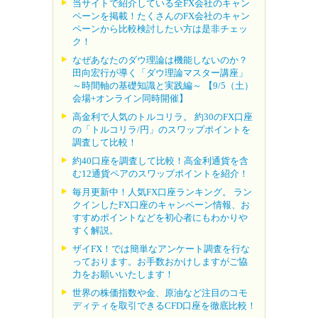
当サイトで紹介している全FX会社のキャン
ペーンを掲載！たくさんのFX会社のキャン
ペーンから比較検討したい方は是非チェッ
ク！
なぜあなたのダウ理論は機能しないのか？
田向宏行が導く「ダウ理論マスター講座」
～時間軸の基礎知識と実践編～ 【9/5（土）
会場+オンライン同時開催】
高金利で人気のトルコリラ。 約30のFX口座
の「トルコリラ/円」のスワップポイントを
調査して比較！
約40口座を調査して比較！高金利通貨を含
む12通貨ペアのスワップポイントを紹介！
毎月更新中！人気FX口座ランキング。 ラン
クインしたFX口座のキャンペーン情報、お
すすめポイントなどを初心者にもわかりや
すく解説。
ザイFX！では簡単なアンケート調査を行な
っております。お手数おかけしますがご協
力をお願いいたします！
世界の株価指数や金、原油など注目のコモ
ディティを取引できるCFD口座を徹底比較！