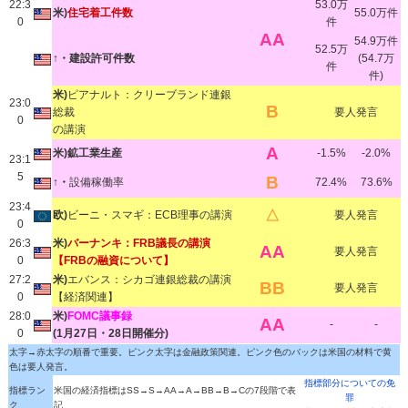
22:3
53.0万
米)
住宅着工件数
55.0万件
0
件
AA
54.9万件
52.5万
↑・建設許可件数
(54.7万
件
件)
米)
ピアナルト：クリーブランド連銀
23:0
B
総裁
要人発言
0
の講演
A
米)鉱工業生産
-1.5%
-2.0%
23:1
5
B
↑・
設備稼働率
72.4%
73.6%
23:4
△
欧)
ビーニ・スマギ：ECB理事の講演
要人発言
0
26:3
米)
バーナンキ：FRB議長の講演
AA
要人発言
0
【FRBの融資について】
27:2
米)
エバンス：シカゴ連銀総裁の講演
BB
要人発言
0
【経済関連】
28:0
米)
FOMC議事録
AA
-
-
0
(1月27日・28日開催分)
太字→赤太字の順番で重要。ピンク太字は金融政策関連。ピンク色のバックは米国の材料で黄
色は要人発言。
指標部分についての免
指標ラン
米国の経済指標はSS→S→AA→A→BB→B→Cの7段階で表
罪
ク
記