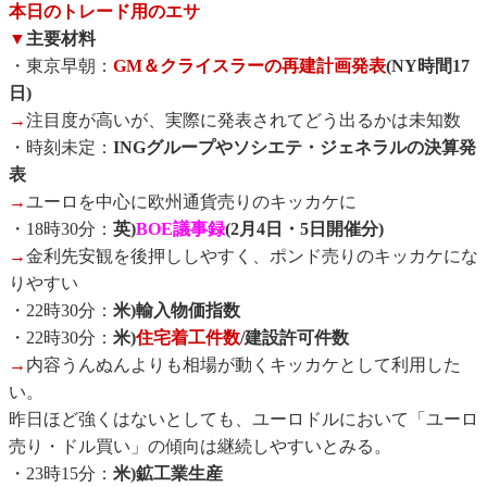
本日のトレード用のエサ
▼
主要材料
・東京早朝：
GM＆クライスラーの再建計画発表
(NY時間17
日)
→
注目度が高いが、実際に発表されてどう出るかは未知数
・時刻未定：
INGグループやソシエテ・ジェネラルの決算発
表
→
ユーロを中心に欧州通貨売りのキッカケに
・18時30分：
英)
BOE議事録
(2月4日・5日開催分)
→
金利先安観を後押ししやすく、ポンド売りのキッカケにな
りやすい
・22時30分：
米)輸入物価指数
・22時30分：
米)
住宅着工件数
/建設許可件数
→
内容うんぬんよりも相場が動くキッカケとして利用した
い。
昨日ほど強くはないとしても、ユーロドルにおいて「ユーロ
売り・ドル買い」の傾向は継続しやすいとみる。
・23時15分：
米)鉱工業生産