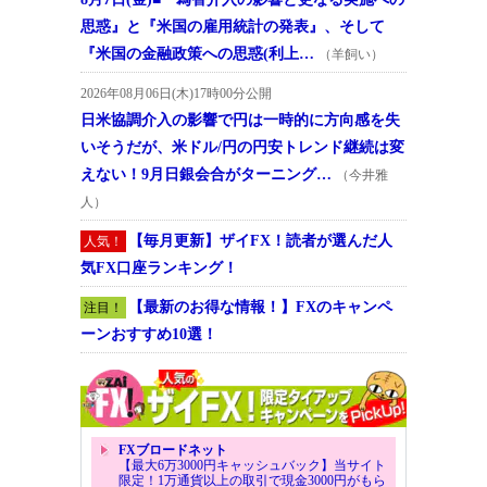
思惑』と『米国の雇用統計の発表』、そして
『米国の金融政策への思惑(利上…
（羊飼い）
2026年08月06日(木)17時00分公開
日米協調介入の影響で円は一時的に方向感を失
いそうだが、米ドル/円の円安トレンド継続は変
えない！9月日銀会合がターニング…
（今井雅
人）
【毎月更新】ザイFX！読者が選んだ人
人気！
気FX口座ランキング！
【最新のお得な情報！】FXのキャンペ
注目！
ーンおすすめ10選！
FXブロードネット
【最大6万3000円キャッシュバック】当サイト
限定！1万通貨以上の取引で現金3000円がもら