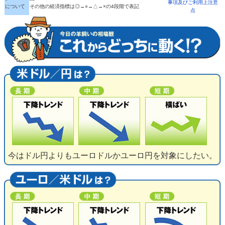
事項及びご利用上注意
について
その他の経済指標は◎→○→△→×の4段階で表記
点
今はドル円よりもユーロドルかユーロ円を対象にしたい。