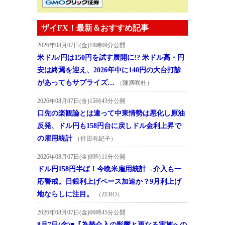
ザイFX！最新＆おすすめ記事
2026年08月07日(金)18時09分公開
米ドル/円は150円を試す展開に!? 米ドル高・円
安は終焉を迎え、2026年中に140円の大台打診
があってもサプライズ…
（陳満咲杜）
2026年08月07日(金)15時43分公開
口先の楽観論とは違って中東情勢は悪化し原油
反発、ドル円も158円台に戻しドル金利上昇で
の雇用統計
（持田有紀子）
2026年08月07日(金)09時11分公開
ドル円158円半ば！今晩米雇用統計→介入も一
応警戒。日銀利上げペース加速か？9月利上げ
地ならしに注目。
（ZERO）
2026年08月07日(金)06時45分公開
8月7日(金)■『為替介入の影響と更なる実施への