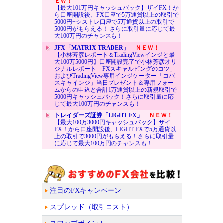
ＥＷ！
【最大101万円キャッシュバック】ザイFX！か
ら口座開設後、FX口座で5万通貨以上の取引で
5000円+シストレ口座で5万通貨以上の取引で
5000円がもらえる！ さらに取引量に応じて最
大100万円のチャンスも！
JFX「MATRIX TRADER」
ＮＥＷ！
【小林芳彦レポート＆TradingViewインジと最
大100万5000円】口座開設完了で小林芳彦オリ
ジナルレポート「FXスキャルピングのコツ」
およびTradingView専用インジケーター「コバ
スキャインジ」当日プレゼント＆専用フォー
ムからの申込と合計1万通貨以上の新規取引で
5000円キャッシュバック！さらに取引量に応
じて最大100万円のチャンスも！
トレイダーズ証券「LIGHT FX」
ＮＥＷ！
【最大100万3000円キャッシュバック】ザイ
FX！から口座開設後、LIGHT FXで5万通貨以
上の取引で3000円がもらえる！さらに取引量
に応じて最大100万円のチャンスも！
注目のFXキャンペーン
スプレッド（取引コスト）