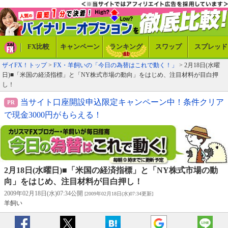
FX比較
キャンペーン
ランキング
スワップ
スプレッド
ザイFX！トップ
>
FX・羊飼いの「今日の為替はこれで動く！」
> 2月18日(水曜
日)■「米国の経済指標」と「NY株式市場の動向」をはじめ、注目材料が目白押
し！
当サイト口座開設申込限定キャンペーン中！条件クリア
で現金3000円がもらえる！
2月18日(水曜日)■「米国の経済指標」と「NY株式市場の動
向」をはじめ、注目材料が目白押し！
2009年02月18日(水)07:34公開
[2009年02月18日(水)07:34更新]
羊飼い