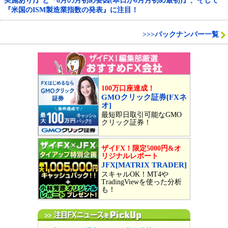
実施あり)』と『8月の月初め要因(本日が8月月初め最初)』、そして
『米国のISM製造業指数の発表』に注目！
>>>バックナンバー一覧
100万口座達成！
GMOクリック証券[FXネ
オ]
最短即日取引可能なGMO
クリック証券！
ザイFX！限定5000円&オ
リジナルレポート
JFX[MATRIX TRADER]
スキャルOK！MT4や
TradingViewを使った分析
も！