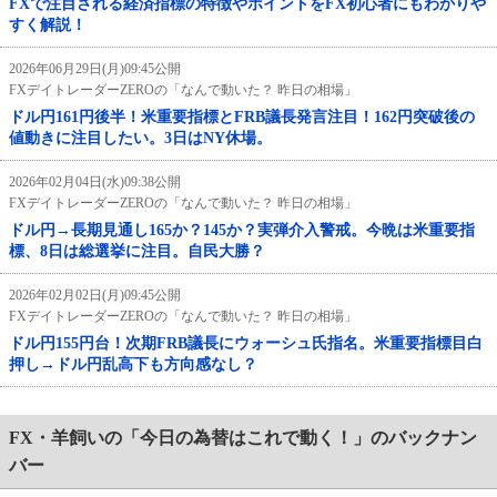
FXで注目される経済指標の特徴やポイントをFX初心者にもわかりや
すく解説！
2026年06月29日(月)09:45公開
FXデイトレーダーZEROの「なんで動いた？ 昨日の相場」
ドル円161円後半！米重要指標とFRB議長発言注目！162円突破後の
値動きに注目したい。3日はNY休場。
2026年02月04日(水)09:38公開
FXデイトレーダーZEROの「なんで動いた？ 昨日の相場」
ドル円→長期見通し165か？145か？実弾介入警戒。今晩は米重要指
標、8日は総選挙に注目。自民大勝？
2026年02月02日(月)09:45公開
FXデイトレーダーZEROの「なんで動いた？ 昨日の相場」
ドル円155円台！次期FRB議長にウォーシュ氏指名。米重要指標目白
押し→ドル円乱高下も方向感なし？
FX・羊飼いの「今日の為替はこれで動く！」のバックナン
バー