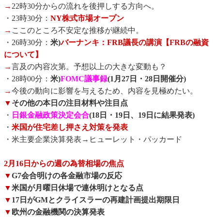
→
22時30分からの流れを後押しする方向へ。
・23時30分：
NY株式市場オープン
→
ここのところ不安定な推移が継続中。
・26時30分：
米)
バーナンキ：FRB議長の講演【FRBの融資
について】
→
言及の内容次第。予想以上の大きな変動も？
・28時00分：
米)
FOMC議事録
(1月27日・28日開催分)
→
今後の動向に影響を与えるため、内容を見極めたい。
▼
その他の本日の注目材料や注目点
・
日銀金融政策決定会合
(18日・19日、19日に結果発表)
・
米国が住宅差し押さえ対策を発表
・米主要企業決算発表→ヒューレット・パッカード
2月16日からの週の為替相場の焦点
▼
G7会合明けの各金融市場の反応
▼
米国が月曜日休場で連休明けとなる点
▼
17日がGMとクライスラーの再建計画提出期限日
▼
欧州の金融機関の決算発表