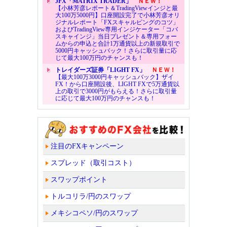
JFX「MATRIX TRADER」
ＮＥＷ！
【小林芳彦レポート＆TradingViewインジと最
大100万5000円】口座開設完了で小林芳彦オリ
ジナルレポート「FXスキャルピングのコツ」
およびTradingView専用インジケーター「コバ
スキャインジ」当日プレゼント＆専用フォー
ムからの申込と合計1万通貨以上の新規取引で
5000円キャッシュバック！さらに取引量に応
じて最大100万円のチャンスも！
トレイダーズ証券「LIGHT FX」
ＮＥＷ！
【最大100万3000円キャッシュバック】ザイ
FX！から口座開設後、LIGHT FXで5万通貨以
上の取引で3000円がもらえる！さらに取引量
に応じて最大100万円のチャンスも！
注目のFXキャンペーン
スプレッド（取引コスト）
スワップポイント
トルコリラ/円のスワップ
メキシコペソ/円のスワップ