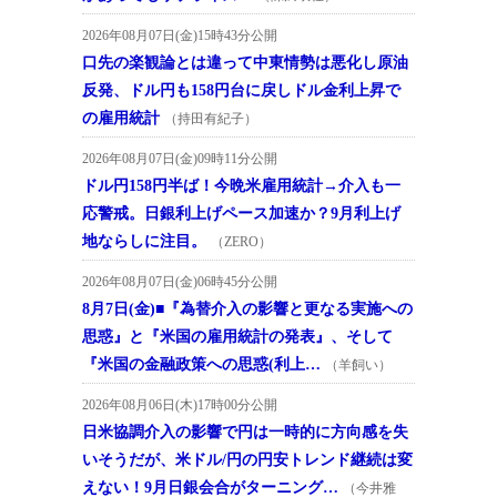
2026年08月07日(金)15時43分公開
口先の楽観論とは違って中東情勢は悪化し原油
反発、ドル円も158円台に戻しドル金利上昇で
の雇用統計
（持田有紀子）
2026年08月07日(金)09時11分公開
ドル円158円半ば！今晩米雇用統計→介入も一
応警戒。日銀利上げペース加速か？9月利上げ
地ならしに注目。
（ZERO）
2026年08月07日(金)06時45分公開
8月7日(金)■『為替介入の影響と更なる実施への
思惑』と『米国の雇用統計の発表』、そして
『米国の金融政策への思惑(利上…
（羊飼い）
2026年08月06日(木)17時00分公開
日米協調介入の影響で円は一時的に方向感を失
いそうだが、米ドル/円の円安トレンド継続は変
えない！9月日銀会合がターニング…
（今井雅