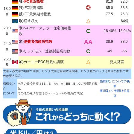
独)
IFO景況指数
81.0
82.6
◎
独)
IFO現況指数
85.0
88.8
18:0
独)
IFO景気期待指数
77.5
76.8
0
△
欧)
経常収支
-
-64億
23:0
米)
S&P/ケースシラー住宅価格指
C
-18.40%
-18.04%
0
数
AA
米)
消費者信頼感指数
38.9
38.0
24:0
0
C
米)
リッチモンド連銀製造業指数
-49
-55
25:0
△
加)
カーニーBOC総裁の講演
要人発言
5
太字→赤太字の順番で重要。ピンク太字は金融政策関連。ピンク色のバックは米国の材料で黄
色は要人発言。
指標部分についての免
指標ラン
米国の経済指標はSS→S→AA→A→BB→B→Cの7段階で表
罪
ク
記
事項及びご利用上注意
について
その他の経済指標は◎→○→△→×の4段階で表記
点