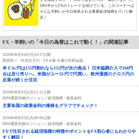
2001年からFXのトレードを続けている。このコーナーは
そんな羊飼いが今日発表される重要経済指標をズバリ解
説！
FX・羊飼いの「今日の為替はこれで動く！」の関連記事
2026年08月03日(月)14:57公開
西原宏一・叶内文子の「FX＆株 今週の作戦会議」
米ドル/円は155円割れなら152円が次の焦点！ 日米協調介入で160円
台は戻り売りへ。米国がユーロ/円で円買い、欧州通貨のクロス円の
反落が続くか注目
2026年08月03日(月)12:31公開
IMM通貨先物ポジション／経済指標・政策金利
主要各国の政策金利の推移をグラフでチェック！
2026年08月03日(月)09:00公開
IMM通貨先物ポジション／経済指標・政策金利
FXで注目される経済指標の特徴やポイントをFX初心者にもわかりや
すく解説！