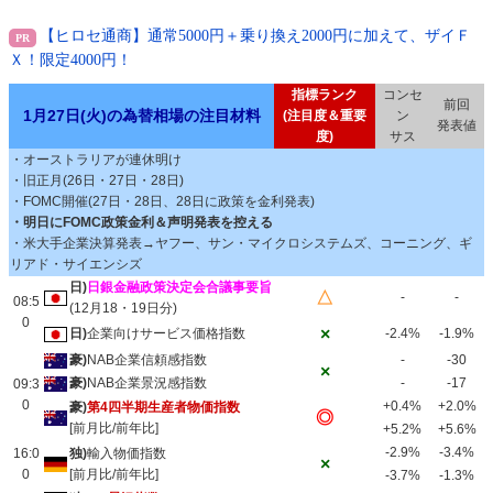
【ヒロセ通商】通常5000円＋乗り換え2000円に加えて、ザイＦ
Ｘ！限定4000円！
指標ランク
コンセ
前回
1月27日(火)の為替相場の注目材料
(注目度＆重要
ン
発表値
度)
サス
・オーストラリアが連休明け
・旧正月(26日・27日・28日)
・FOMC開催(27日・28日、28日に政策を金利発表)
・明日にFOMC政策金利＆声明発表を控える
・米大手企業決算発表→ヤフー、サン・マイクロシステムズ、コーニング、ギ
リアド・サイエンシズ
日)
日銀金融政策決定会合議事要旨
△
-
-
08:5
(12月18・19日分)
0
×
日)
企業向けサービス価格指数
-2.4%
-1.9%
豪)
NAB企業信頼感指数
-
-30
×
豪)
NAB企業景況感指数
-
-17
09:3
0
+0.4%
+2.0%
豪)
第4四半期生産者物価指数
◎
[前月比/前年比]
+5.2%
+5.6%
-2.9%
-3.4%
16:0
独)
輸入物価指数
×
0
[前月比/前年比]
-3.7%
-1.3%