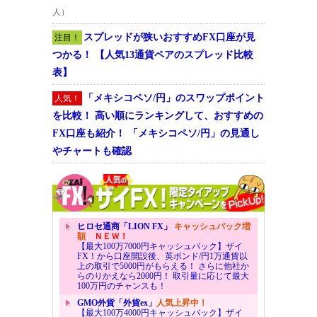
人）
スプレッドが狭いおすすめFX口座が見
注目！
つかる！ 【人気13通貨ペアのスプレッド比較
表】
「メキシコペソ/円」のスワップポイント
人気！
を比較！ 高い順にランキングして、おすすめの
FX口座も紹介！ 「メキシコペソ/円」の見通し
やチャートも確認
ヒロセ通商「LION FX」
キャッシュバック増
額
ＮＥＷ！
【最大100万7000円キャッシュバック】ザイ
FX！から口座開設後、英ポンド/円1万通貨以
上の取引で5000円がもらえる！ さらに他社か
らのりかえなら2000円！ 取引量に応じて最大
100万円のチャンスも！
GMO外貨「外貨ex」
人気上昇中！
【最大100万4000円キャッシュバック】ザイ