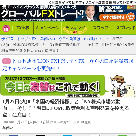
FX比較
キャンペーン
ランキング
スワップ
スプレッド
ザイFX！トップ
>
FX・羊飼いの「今日の為替はこれで動く！」
> 1月27日
(火)■「米国の経済指標」と「NY株式市場の動向」、そして「明日にFOMC政策金
利＆声明発表を控える点」に注目！
ヒロセ通商[LION FX]ではザイFX！からの口座開設者限
定キャンペーンを実施中！
1月27日(火)■「米国の経済指標」と「NY株式市場の動
向」、そして「明日にFOMC政策金利＆声明発表を控える
点」に注目！
2009年01月27日(火)07:01公開
[2009年01月27日(火)07:01更新]
羊飼い