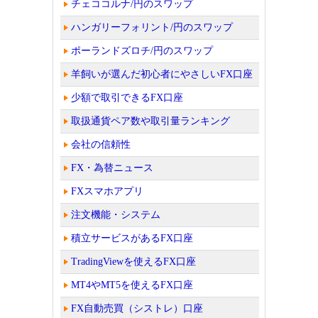
チェココルナ/円のスワップ
ハンガリーフォリント/円のスワップ
ポーランドズロチ/円のスワップ
羊飼いが選んだ初心者にやさしいFX口座
少額で取引できるFX口座
取扱通貨ペア数や取引量ランキング
会社の信頼性
FX・為替ニュース
FXスマホアプリ
注文機能・システム
積立サービスがあるFX口座
TradingViewを使えるFX口座
MT4やMT5を使えるFX口座
FX自動売買（シストレ）口座