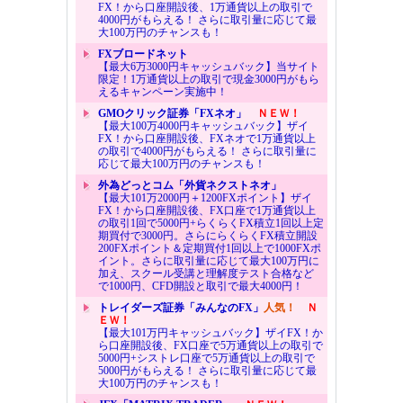
FX！から口座開設後、1万通貨以上の取引で
4000円がもらえる！ さらに取引量に応じて最
大100万円のチャンスも！
FXブロードネット
【最大6万3000円キャッシュバック】当サイト
限定！1万通貨以上の取引で現金3000円がもら
えるキャンペーン実施中！
GMOクリック証券「FXネオ」
ＮＥＷ！
【最大100万4000円キャッシュバック】ザイ
FX！から口座開設後、FXネオで1万通貨以上
の取引で4000円がもらえる！ さらに取引量に
応じて最大100万円のチャンスも！
外為どっとコム「外貨ネクストネオ」
【最大101万2000円＋1200FXポイント】ザイ
FX！から口座開設後、FX口座で1万通貨以上
の取引1回で5000円+らくらくFX積立1回以上定
期買付で3000円。さらにらくらくFX積立開設
200FXポイント＆定期買付1回以上で1000FXポ
イント。さらに取引量に応じて最大100万円に
加え、スクール受講と理解度テスト合格など
で1000円、CFD開設と取引で最大4000円！
トレイダーズ証券「みんなのFX」
人気！
Ｎ
ＥＷ！
【最大101万円キャッシュバック】ザイFX！か
ら口座開設後、FX口座で5万通貨以上の取引で
5000円+シストレ口座で5万通貨以上の取引で
5000円がもらえる！ さらに取引量に応じて最
大100万円のチャンスも！