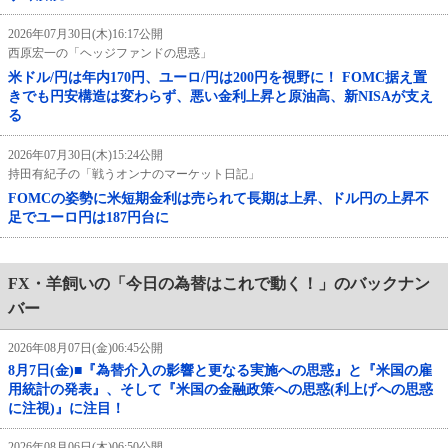
2026年07月30日(木)16:17公開
西原宏一の「ヘッジファンドの思惑」
米ドル/円は年内170円、ユーロ/円は200円を視野に！ FOMC据え置
きでも円安構造は変わらず、悪い金利上昇と原油高、新NISAが支え
る
2026年07月30日(木)15:24公開
持田有紀子の「戦うオンナのマーケット日記」
FOMCの姿勢に米短期金利は売られて長期は上昇、ドル円の上昇不
足でユーロ円は187円台に
FX・羊飼いの「今日の為替はこれで動く！」のバックナン
バー
2026年08月07日(金)06:45公開
8月7日(金)■『為替介入の影響と更なる実施への思惑』と『米国の雇
用統計の発表』、そして『米国の金融政策への思惑(利上げへの思惑
に注視)』に注目！
2026年08月06日(木)06:50公開