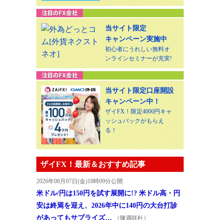
当サイト限定
キャンペーン実施中
初心者にうれしい無料オ
ンラインセミナーが充実!
当サイト限定口座開設
キャンペーン中！
ザイFX！限定4000円キャ
ッシュバックがもらえ
る！
ザイFX！最新＆おすすめ記事
2026年08月07日(金)18時09分公開
米ドル/円は150円を試す展開に!? 米ドル高・円
安は終焉を迎え、2026年中に140円の大台打診
があってもサプライズ…
（陳満咲杜）