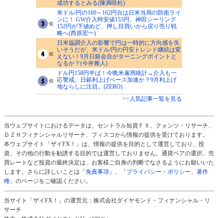
成功するとみる(陳満咲杜)
米ドル/円の160～162円台は日米当局の防衛ライ
ンに！ GW介入時安値155円、神田シーリング
152円が下値めど、押し目買いから戻り売り戦
略へ(西原宏一)
日米協調介入の影響で円は一時的に方向感を失
いそうだが、米ドル/円の円安トレンド継続は変
えない！9月日銀会合がターニングポイントと
なるか？(今井雅人)
ドル円158円半ば！今晩米雇用統計→介入も一
応警戒。日銀利上げペース加速か？9月利上げ
地ならしに注目。(ZERO)
>>人気記事一覧を見る
当ウェブサイトにおけるデータは、セントラル短資ＦＸ、クォンツ・リサーチ、
ＤＺＨフィナンシャルリサーチ、フィスコから情報の提供を受けております。
本ウェブサイト「ザイFX！」は、情報の提供を目的として運営しており、投
資、その他の行動を勧誘する目的では運営しておりません。通貨ペアの選択、売
買レートなど投資の最終決定は、お客様ご自身の判断でなさるようにお願いいた
します。さらに詳しいことは
「免責事項」
、
「プライバシー・ポリシー、著作
権」
のページをご確認ください。
当サイト「ザイFX！」の運営元：株式会社ダイヤモンド・フィナンシャル・リ
サーチ