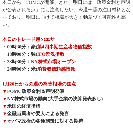
本日から「FOMCが開催」され、明日には「政策金利と声明
が公表される点」にも注意したい。今週一番の注目材料とな
っており、明日に向けて相場が大きく動意づく可能性も高
い。
本日のトレード用のエサ
・09時30分：豪)
第4四半期生産者物価指数
・18時00分：独)
IFO景況指数
・
23時30分：
NY株式市場オープン
・24時00分：米)
消費者信頼感指数
1月26日からの週の為替相場の焦点
▼
FOMC政策金利＆声明発表
▼
NY株式市場の動向(大手企業の決算発表多し)
▼
米国の経済指標
▼
金融当局者や要人による発言
▼
オバマ政権の各種施策に対する期待