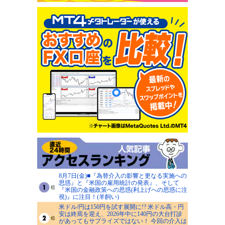
8月7日(金)■『為替介入の影響と更なる実施への
思惑』と『米国の雇用統計の発表』、そして
『米国の金融政策への思惑(利上げへの思惑に注
視)』に注目！(羊飼い)
米ドル/円は150円を試す展開に!? 米ドル高・円
安は終焉を迎え、2026年中に140円の大台打診
があってもサプライズではない！ 今回の介入は