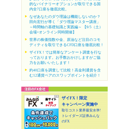
的なバイナリーオプションが取引できる国
内全7口座を徹底比較。
なぜあなたのダウ理論は機能しないのか？
田向宏行が導く「ダウ理論マスター講座」
～時間軸の基礎知識と実践編～ 【9/5（土）
会場+オンライン同時開催】
世界の株価指数や金、原油など注目のコモ
ディティを取引できるCFD口座を徹底比較！
ザイFX！では簡単なアンケート調査を行な
っております。お手数おかけしますがご協
力をお願いいたします！
約40口座を調査して比較！高金利通貨を含
む12通貨ペアのスワップポイントを紹介！
ザイFX！限定
キャンペーン実施中
取引コスト業界最安水準!
トレイダーズ証券みんな
のFX