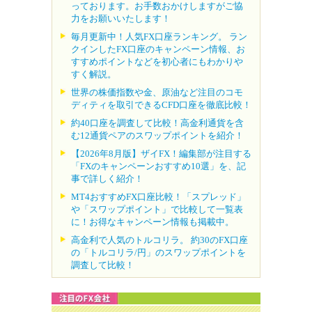
っております。お手数おかけしますがご協
力をお願いいたします！
毎月更新中！人気FX口座ランキング。 ラン
クインしたFX口座のキャンペーン情報、お
すすめポイントなどを初心者にもわかりや
すく解説。
世界の株価指数や金、原油など注目のコモ
ディティを取引できるCFD口座を徹底比較！
約40口座を調査して比較！高金利通貨を含
む12通貨ペアのスワップポイントを紹介！
【2026年8月版】ザイFX！編集部が注目する
「FXのキャンペーンおすすめ10選」を、記
事で詳しく紹介！
MT4おすすめFX口座比較！「スプレッド」
や「スワップポイント」で比較して一覧表
に！お得なキャンペーン情報も掲載中。
高金利で人気のトルコリラ。 約30のFX口座
の「トルコリラ/円」のスワップポイントを
調査して比較！