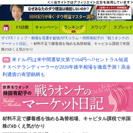
FX比較
キャンペーン
ランキング
スワップ
スプレッド
ザイFX！トップ
>
相場を見通す超強力FXコラム
>
持田有紀子の「戦うオンナの
マーケット日記」
> 材料不足で膠着感を強める為替相場、キャピタル課税で米国
株のゆくえ気がかり
米ドル/円は米中間選挙次第で164円へ!?セントラル短資
ＦＸベテランディーラーが2026年後半相場を徹底予測！高金
利通貨の有望銘柄も
材料不足で膠着感を強める為替相場、
キャピタル課税で米国
株のゆくえ気がかり