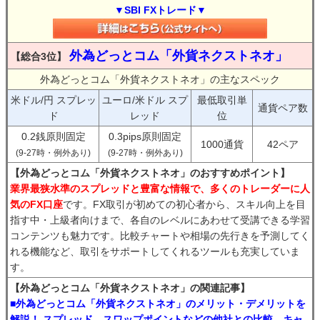
▼SBI FXトレード▼
外為どっとコム「外貨ネクストネオ」
【総合3位】
外為どっとコム「外貨ネクストネオ」の主なスペック
米ドル/円 スプレッ
ユーロ/米ドル スプ
最低取引単
通貨ペア数
ド
レッド
位
0.2銭原則固定
0.3pips原則固定
1000通貨
42ペア
(9-27時・例外あり)
(9-27時・例外あり)
【外為どっとコム「外貨ネクストネオ」のおすすめポイント】
業界最狭水準のスプレッドと豊富な情報で、多くのトレーダーに人
気のFX口座
です。FX取引が初めての初心者から、スキル向上を目
指す中・上級者向けまで、各自のレベルにあわせて受講できる学習
コンテンツも魅力です。比較チャートや相場の先行きを予測してく
れる機能など、取引をサポートしてくれるツールも充実していま
す。
【外為どっとコム「外貨ネクストネオ」の関連記事】
■外為どっとコム「外貨ネクストネオ」のメリット・デメリットを
解説！ スプレッド、スワップポイントなどの他社との比較、キャ