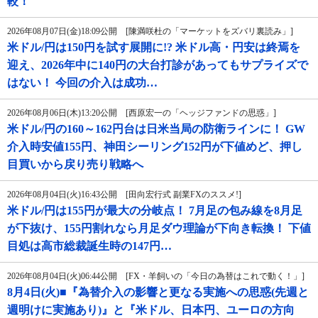
較！
2026年08月07日(金)18:09公開 [陳満咲杜の「マーケットをズバリ裏読み」]
米ドル/円は150円を試す展開に!? 米ドル高・円安は終焉を
迎え、2026年中に140円の大台打診があってもサプライズで
はない！ 今回の介入は成功…
2026年08月06日(木)13:20公開 [西原宏一の「ヘッジファンドの思惑」]
米ドル/円の160～162円台は日米当局の防衛ラインに！ GW
介入時安値155円、神田シーリング152円が下値めど、押し
目買いから戻り売り戦略へ
2026年08月04日(火)16:43公開 [田向宏行式 副業FXのススメ!]
米ドル/円は155円が最大の分岐点！ 7月足の包み線を8月足
が下抜け、155円割れなら月足ダウ理論が下向き転換！ 下値
目処は高市総裁誕生時の147円…
2026年08月04日(火)06:44公開 [FX・羊飼いの「今日の為替はこれで動く！」]
8月4日(火)■『為替介入の影響と更なる実施への思惑(先週と
週明けに実施あり)』と『米ドル、日本円、ユーロの方向