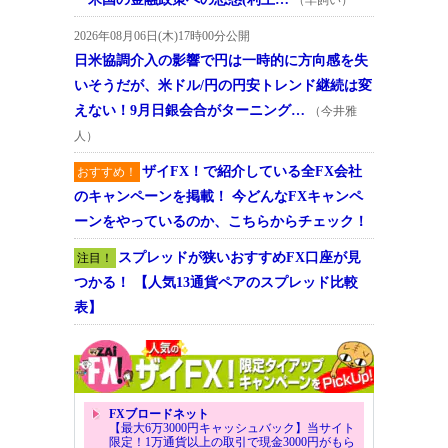
2026年08月06日(木)17時00分公開
日米協調介入の影響で円は一時的に方向感を失
いそうだが、米ドル/円の円安トレンド継続は変
えない！9月日銀会合がターニング…
（今井雅
人）
ザイFX！で紹介している全FX会社
おすすめ！
のキャンペーンを掲載！ 今どんなFXキャンペ
ーンをやっているのか、こちらからチェック！
スプレッドが狭いおすすめFX口座が見
注目！
つかる！ 【人気13通貨ペアのスプレッド比較
表】
FXブロードネット
【最大6万3000円キャッシュバック】当サイト
限定！1万通貨以上の取引で現金3000円がもら