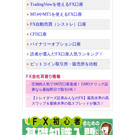
TradingViewを使えるFX口座
MT4やMT5を使えるFX口座
FX自動売買（シストレ）口座
CFD口座
バイナリーオプション口座
読者が選んだFX口座人気ランキング！
ビットコイン取引所・販売所を比較
圧倒的人気で100万口座達成！ GMOクリック証
券なら最短即日で取引OK！
【トレイダーズ証券みんなのFX】最高水準の高
スワップ＆最狭水準の低スプレッドが魅力！