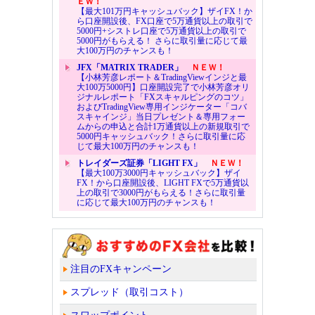
ＥＷ！
【最大101万円キャッシュバック】ザイFX！か
ら口座開設後、FX口座で5万通貨以上の取引で
5000円+シストレ口座で5万通貨以上の取引で
5000円がもらえる！ さらに取引量に応じて最
大100万円のチャンスも！
JFX「MATRIX TRADER」
ＮＥＷ！
【小林芳彦レポート＆TradingViewインジと最
大100万5000円】口座開設完了で小林芳彦オリ
ジナルレポート「FXスキャルピングのコツ」
およびTradingView専用インジケーター「コバ
スキャインジ」当日プレゼント＆専用フォー
ムからの申込と合計1万通貨以上の新規取引で
5000円キャッシュバック！さらに取引量に応
じて最大100万円のチャンスも！
トレイダーズ証券「LIGHT FX」
ＮＥＷ！
【最大100万3000円キャッシュバック】ザイ
FX！から口座開設後、LIGHT FXで5万通貨以
上の取引で3000円がもらえる！さらに取引量
に応じて最大100万円のチャンスも！
注目のFXキャンペーン
スプレッド（取引コスト）