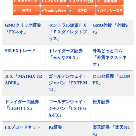
GMOクリック証券
セントラル短資ＦＸ
GMO外貨 「外貨e
「FXネオ」
「ＦＸダイレクトプ
x」
ラス」
SBI FXトレード
トレイダーズ証券
外為どっとコム
「みんなのFX」
「外貨ネクストネ
オ」
JFX 「MATRIX TR
ゴールデンウェイ・
ヒロセ通商 「LION
ADER」
ジャパン 「FXTF M
FX」
T4」
トレイダーズ証券
ゴールデンウェイ・
松井証券
「LIGHT FX」
ジャパン 「FXTF G
X-FX」
FXブロードネット
IG証券
楽天証券 「楽天MT
4」