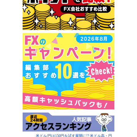
米ドル/円は150円を試す展開に!? 米ドル高・円