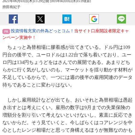
2021年06月03日(木)15:29公開
[2021年06月03日(木)15:29更新]
持田有紀子
投資情報充実の外為どっとコム！
当サイト口座開設者限定キャ
ンペーン実施中！
ちょっと為替相場に膠着感が出てきている。ドル円は109
円台の後半で、ユーロドルは1.22台で落ち着いており、ユー
ロ円は134円ちょうどをはさんでの展開である。あまりどち
らかに行く気がしないのも、マーケットを揺り動かす材料が
不足しているからで、一つには週の後半の雇用関連のデータ
待ちであることに変わりはない。
しかし雇用統計などが出ても、おいそれと為替相場は愚起
き出すとは考えにくい。雇用の数字は9月までの失業保険の
増額分を割り引いて考えないといけないし、素直に反応でき
ないからだ。そう見ていくと、今しばらくはコアレンジを中
心としたレンジ相場だと思って身構えるほうが無難なのかも