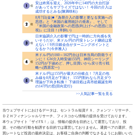
安は終焉を迎え、2026年中に140円の大台打診
があってもサプライズではない！ 今回の介入は
成功するとみる(陳満咲杜)
8月7日(金)■『為替介入の影響と更なる実施への
思惑』と『米国の雇用統計の発表』、そして
『米国の金融政策への思惑(利上げへの思惑に注
視)』に注目！(羊飼い)
日米協調介入の影響で円は一時的に方向感を失
いそうだが、米ドル/円の円安トレンド継続は変
えない！9月日銀会合がターニングポイントと
なるか？(今井雅人)
米ドル/円の160～162円台は日米当局の防衛ライ
ンに！ GW介入時安値155円、神田シーリング
152円が下値めど、押し目買いから戻り売り戦
略へ(西原宏一)
米ドル/円は155円が最大の分岐点！ 7月足の包
み線を8月足が下抜け、155円割れなら月足ダウ
理論が下向き転換！ 下値目処は高市総裁誕生時
の147円の窓(田向宏行)
>>人気記事一覧を見る
当ウェブサイトにおけるデータは、セントラル短資ＦＸ、クォンツ・リサーチ、
ＤＺＨフィナンシャルリサーチ、フィスコから情報の提供を受けております。
本ウェブサイト「ザイFX！」は、情報の提供を目的として運営しており、投
資、その他の行動を勧誘する目的では運営しておりません。通貨ペアの選択、売
買レートなど投資の最終決定は、お客様ご自身の判断でなさるようにお願いいた