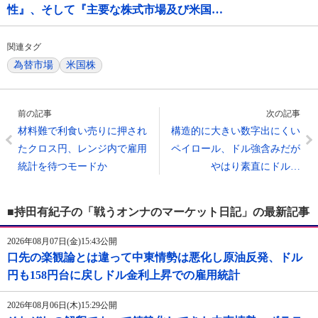
性』、そして『主要な株式市場及び米国…
関連タグ
為替市場
米国株
前の記事
次の記事
材料難で利食い売りに押され
構造的に大きい数字出にくい
たクロス円、レンジ内で雇用
ペイロール、ドル強含みだが
統計を待つモードか
やはり素直にドル…
■持田有紀子の「戦うオンナのマーケット日記」の最新記事
2026年08月07日(金)15:43公開
口先の楽観論とは違って中東情勢は悪化し原油反発、ドル
円も158円台に戻しドル金利上昇での雇用統計
2026年08月06日(木)15:29公開