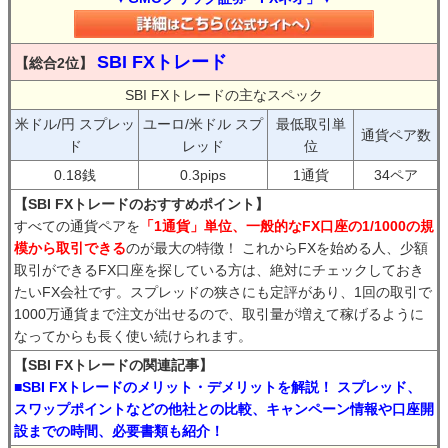
SBI FXトレード
【総合2位】
SBI FXトレードの主なスペック
米ドル/円 スプレッ
ユーロ/米ドル スプ
最低取引単
通貨ペア数
ド
レッド
位
0.18銭
0.3pips
1通貨
34ペア
【SBI FXトレードのおすすめポイント】
すべての通貨ペアを
「1通貨」単位、一般的なFX口座の1/1000の規
模から取引できる
のが最大の特徴！ これからFXを始める人、少額
取引ができるFX口座を探している方は、絶対にチェックしておき
たいFX会社です。スプレッドの狭さにも定評があり、1回の取引で
1000万通貨まで注文が出せるので、取引量が増えて稼げるように
なってからも長く使い続けられます。
【SBI FXトレードの関連記事】
■SBI FXトレードのメリット・デメリットを解説！ スプレッド、
スワップポイントなどの他社との比較、キャンペーン情報や口座開
設までの時間、必要書類も紹介！