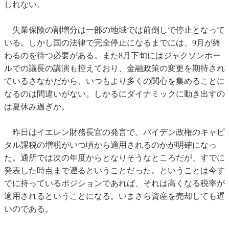
しれない。
失業保険の割増分は一部の地域では前倒しで停止となって
いる。しかし国の法律で完全停止になるまでには、9月が終
わるのを待つ必要がある。また8月下旬にはジャクソンホー
ルでの議長の講演も控えており、金融政策の変更を期待され
ているさなかだから、いつもより多くの関心を集めることに
なるのは間違いがない。しかるにダイナミックに動き出すの
は夏休み過ぎか。
昨日はイエレン財務長官の発言で、バイデン政権のキャピ
タル課税の増税がいつ頃から適用されるのかが明確になっ
た。通所では次の年度からとなりそうなところだが、すでに
発表した時点まで遡るということだった。ということは今す
でに持っているポジションであれば、それは高くなる税率が
適用されるということになる。いまさら資産を売却しても遅
いのである。