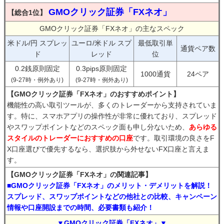
GMOクリック証券「FXネオ」
【総合1位】
GMOクリック証券「FXネオ」の主なスペック
米ドル/円 スプレッ
ユーロ/米ドル スプ
最低取引単
通貨ペア数
ド
レッド
位
0.2銭原則固定
0.3pips原則固定
1000通貨
24ペア
(9-27時・例外あり)
(9-27時・例外あり)
【GMOクリック証券「FXネオ」のおすすめポイント】
機能性の高い取引ツールが、多くのトレーダーから支持されていま
す。特に、スマホアプリの操作性が非常に優れており、スプレッド
やスワップポイントなどのスペック面も申し分ないため、
あらゆる
スタイルのトレーダーにおすすめの口座
です。取引環境の良さをF
X口座選びで優先するなら、選択肢から外せないFX口座と言えま
す。
【GMOクリック証券「FXネオ」の関連記事】
■GMOクリック証券「FXネオ」のメリット・デメリットを解説！
スプレッド、スワップポイントなどの他社との比較、キャンペーン
情報や口座開設までの時間、必要書類も紹介！
▼GMOクリック証券「FXネオ」▼