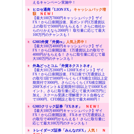
えるキャンペーン実施中！
ヒロセ通商「LION FX」
キャッシュバック増
額
ＮＥＷ！
【最大100万7000円キャッシュバック】ザイ
FX！から口座開設後、英ポンド/円1万通貨以
上の取引で5000円がもらえる！ さらに他社か
らのりかえなら2000円！ 取引量に応じて最大
100万円のチャンスも！
GMO外貨「外貨ex」
人気上昇中！
【最大100万4000円キャッシュバック】ザイ
FX！から口座開設後、1万通貨以上の取引で
4000円がもらえる！ さらに取引量に応じて最
大100万円のチャンスも！
外為どっとコム「外貨ネクストネオ」
【最大101万2000円＋1200FXポイント】ザイ
FX！から口座開設後、FX口座で1万通貨以上
の取引1回で5000円+らくらくFX積立1回以上定
期買付で3000円。さらにらくらくFX積立開設
200FXポイント＆定期買付1回以上で1000FXポ
イント。さらに取引量に応じて最大100万円に
加え、スクール受講と理解度テスト合格など
で1000円、CFD開設と取引で最大4000円！
GMOクリック証券「FXネオ」
ＮＥＷ！
【最大100万4000円キャッシュバック】ザイ
FX！から口座開設後、FXネオで1万通貨以上
の取引で4000円がもらえる！ さらに取引量に
応じて最大100万円のチャンスも！
トレイダーズ証券「みんなのFX」
人気！
Ｎ