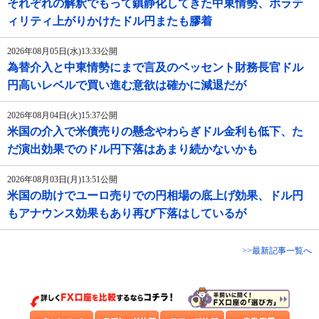
それぞれの解釈でもって鎮静化してきた中東情勢、ボラテ
ィリティ上がりかけたドル円またも膠着
2026年08月05日(水)13:33公開
為替介入と中東情勢にまで言及のベッセント財務長官ドル
円高いレベルで買い進む意欲は確かに減退だが
2026年08月04日(火)15:37公開
米国の介入で米債売りの懸念やわらぎドル金利も低下、た
だ演出効果でのドル円下落はあまり続かないかも
2026年08月03日(月)13:51公開
米国の助けでユーロ売りでの円相場の底上げ効果、ドル円
もアナウンス効果もあり再び下落はしているが
>>最新記事一覧へ