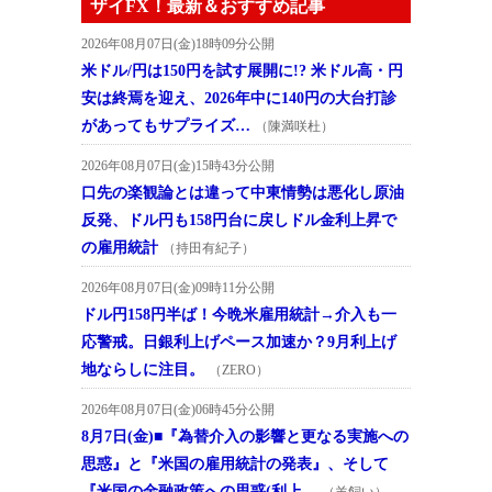
ザイFX！最新＆おすすめ記事
2026年08月07日(金)18時09分公開
米ドル/円は150円を試す展開に!? 米ドル高・円
安は終焉を迎え、2026年中に140円の大台打診
があってもサプライズ…
（陳満咲杜）
2026年08月07日(金)15時43分公開
口先の楽観論とは違って中東情勢は悪化し原油
反発、ドル円も158円台に戻しドル金利上昇で
の雇用統計
（持田有紀子）
2026年08月07日(金)09時11分公開
ドル円158円半ば！今晩米雇用統計→介入も一
応警戒。日銀利上げペース加速か？9月利上げ
地ならしに注目。
（ZERO）
2026年08月07日(金)06時45分公開
8月7日(金)■『為替介入の影響と更なる実施への
思惑』と『米国の雇用統計の発表』、そして
『米国の金融政策への思惑(利上…
（羊飼い）