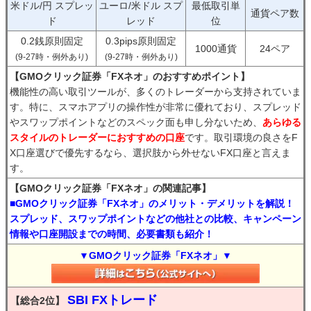
米ドル/円 スプレッ
ユーロ/米ドル スプ
最低取引単
通貨ペア数
ド
レッド
位
0.2銭原則固定
0.3pips原則固定
1000通貨
24ペア
(9-27時・例外あり)
(9-27時・例外あり)
【GMOクリック証券「FXネオ」のおすすめポイント】
機能性の高い取引ツールが、多くのトレーダーから支持されていま
す。特に、スマホアプリの操作性が非常に優れており、スプレッド
やスワップポイントなどのスペック面も申し分ないため、
あらゆる
スタイルのトレーダーにおすすめの口座
です。取引環境の良さをF
X口座選びで優先するなら、選択肢から外せないFX口座と言えま
す。
【GMOクリック証券「FXネオ」の関連記事】
■GMOクリック証券「FXネオ」のメリット・デメリットを解説！
スプレッド、スワップポイントなどの他社との比較、キャンペーン
情報や口座開設までの時間、必要書類も紹介！
▼GMOクリック証券「FXネオ」▼
SBI FXトレード
【総合2位】