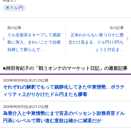
関連タグ
米ドル/円
前の記事
次の記事
ドル全面高をキープして感謝
正体わからない新コロナに懸
祭に突入、きれいごとで自縄
念だけ高まる、ドル円113円ち
自縛して膨らんで…
ょうと付近ま…
■持田有紀子の「戦うオンナのマーケット日記」の最新記事
2026年08月06日(木)15:29公開
それぞれの解釈でもって鎮静化してきた中東情勢、ボラテ
ィリティ上がりかけたドル円またも膠着
2026年08月05日(水)13:33公開
為替介入と中東情勢にまで言及のベッセント財務長官ドル
円高いレベルで買い進む意欲は確かに減退だが