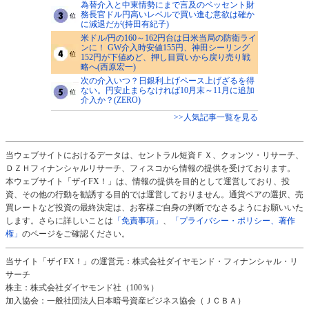
為替介入と中東情勢にまで言及のベッセント財
務長官ドル円高いレベルで買い進む意欲は確か
に減退だが(持田有紀子)
米ドル/円の160～162円台は日米当局の防衛ライ
ンに！ GW介入時安値155円、神田シーリング
152円が下値めど、押し目買いから戻り売り戦
略へ(西原宏一)
次の介入いつ？日銀利上げペース上げざるを得
ない。円安止まらなければ10月末～11月に追加
介入か？(ZERO)
>>人気記事一覧を見る
当ウェブサイトにおけるデータは、セントラル短資ＦＸ、クォンツ・リサーチ、
ＤＺＨフィナンシャルリサーチ、フィスコから情報の提供を受けております。
本ウェブサイト「ザイFX！」は、情報の提供を目的として運営しており、投
資、その他の行動を勧誘する目的では運営しておりません。通貨ペアの選択、売
買レートなど投資の最終決定は、お客様ご自身の判断でなさるようにお願いいた
します。さらに詳しいことは
「免責事項」
、
「プライバシー・ポリシー、著作
権」
のページをご確認ください。
当サイト「ザイFX！」の運営元：株式会社ダイヤモンド・フィナンシャル・リ
サーチ
株主：株式会社ダイヤモンド社（100％）
加入協会：一般社団法人日本暗号資産ビジネス協会（ＪＣＢＡ）