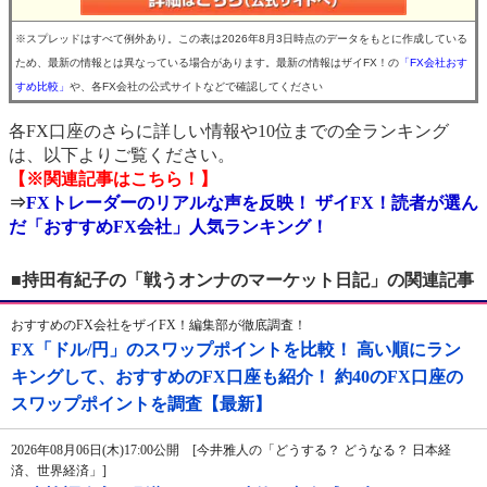
※スプレッドはすべて例外あり。この表は2026年8月3日時点のデータをもとに作成している
ため、最新の情報とは異なっている場合があります。最新の情報はザイFX！の
「FX会社おす
すめ比較」
や、各FX会社の公式サイトなどで確認してください
各FX口座のさらに詳しい情報や10位までの全ランキング
は、以下よりご覧ください。
【※関連記事はこちら！】
⇒
FXトレーダーのリアルな声を反映！ ザイFX！読者が選ん
だ「おすすめFX会社」人気ランキング！
■持田有紀子の「戦うオンナのマーケット日記」の関連記事
おすすめのFX会社をザイFX！編集部が徹底調査！
FX「ドル/円」のスワップポイントを比較！ 高い順にラン
キングして、おすすめのFX口座も紹介！ 約40のFX口座の
スワップポイントを調査【最新】
2026年08月06日(木)17:00公開 [今井雅人の「どうする？ どうなる？ 日本経
済、世界経済」]