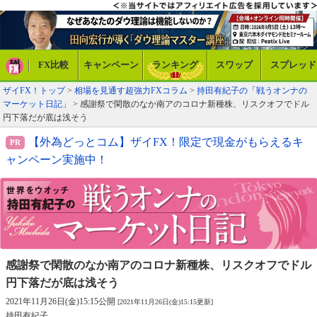
FX比較
キャンペーン
ランキング
スワップ
スプレッド
ザイFX！トップ
>
相場を見通す超強力FXコラム
>
持田有紀子の「戦うオンナの
マーケット日記」
> 感謝祭で閑散のなか南アのコロナ新種株、リスクオフでドル
円下落だが底は浅そう
【外為どっとコム】ザイFX！限定で現金がもらえるキ
ャンペーン実施中！
感謝祭で閑散のなか南アのコロナ新種株、
リスクオフでドル
円下落だが底は浅そう
2021年11月26日(金)15:15公開
[2021年11月26日(金)15:15更新]
持田有紀子