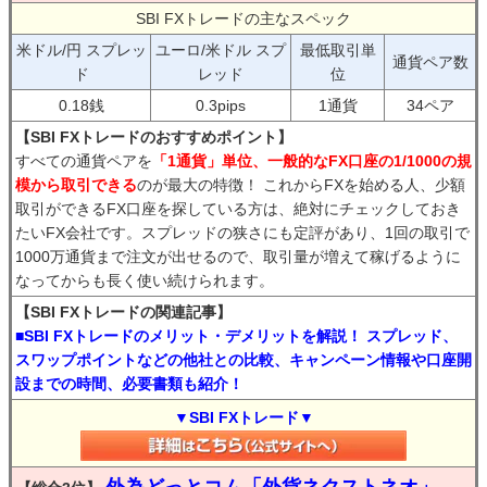
SBI FXトレードの主なスペック
米ドル/円 スプレッ
ユーロ/米ドル スプ
最低取引単
通貨ペア数
ド
レッド
位
0.18銭
0.3pips
1通貨
34ペア
【SBI FXトレードのおすすめポイント】
すべての通貨ペアを
「1通貨」単位、一般的なFX口座の1/1000の規
模から取引できる
のが最大の特徴！ これからFXを始める人、少額
取引ができるFX口座を探している方は、絶対にチェックしておき
たいFX会社です。スプレッドの狭さにも定評があり、1回の取引で
1000万通貨まで注文が出せるので、取引量が増えて稼げるように
なってからも長く使い続けられます。
【SBI FXトレードの関連記事】
■SBI FXトレードのメリット・デメリットを解説！ スプレッド、
スワップポイントなどの他社との比較、キャンペーン情報や口座開
設までの時間、必要書類も紹介！
▼SBI FXトレード▼