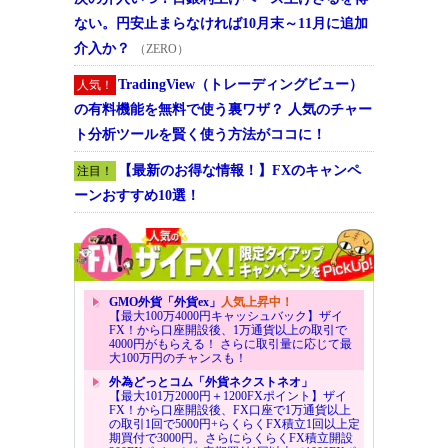
ない。円安止まらなければ10月末～11月に追加
介入か？
（ZERO）
TradingView（トレーディングビュー）
人気！
の有料機能を無料で使う裏ワザ？ 人気のチャー
ト分析ツールを賢く使う方法がココに！
【最新のお得な情報！】FXのキャンペ
注目！
ーンおすすめ10選！
GMO外貨「外貨ex」
人気上昇中！
【最大100万4000円キャッシュバック】ザイ
FX！から口座開設後、1万通貨以上の取引で
4000円がもらえる！ さらに取引量に応じて最
大100万円のチャンスも！
外為どっとコム「外貨ネクストネオ」
【最大101万2000円＋1200FXポイント】ザイ
FX！から口座開設後、FX口座で1万通貨以上
の取引1回で5000円+らくらくFX積立1回以上定
期買付で3000円。さらにらくらくFX積立開設