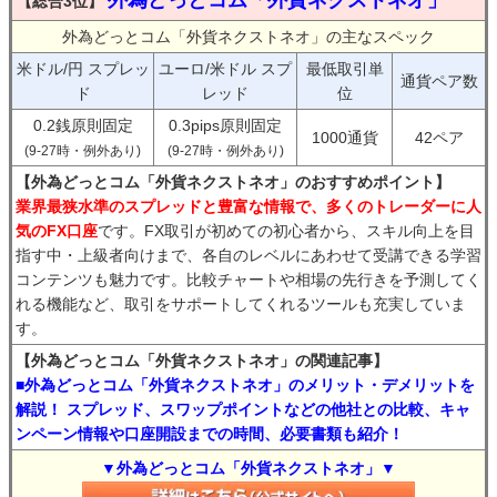
外為どっとコム「外貨ネクストネオ」
【総合3位】
外為どっとコム「外貨ネクストネオ」の主なスペック
米ドル/円 スプレッ
ユーロ/米ドル スプ
最低取引単
通貨ペア数
ド
レッド
位
0.2銭原則固定
0.3pips原則固定
1000通貨
42ペア
(9-27時・例外あり)
(9-27時・例外あり)
【外為どっとコム「外貨ネクストネオ」のおすすめポイント】
業界最狭水準のスプレッドと豊富な情報で、多くのトレーダーに人
気のFX口座
です。FX取引が初めての初心者から、スキル向上を目
指す中・上級者向けまで、各自のレベルにあわせて受講できる学習
コンテンツも魅力です。比較チャートや相場の先行きを予測してく
れる機能など、取引をサポートしてくれるツールも充実していま
す。
【外為どっとコム「外貨ネクストネオ」の関連記事】
■外為どっとコム「外貨ネクストネオ」のメリット・デメリットを
解説！ スプレッド、スワップポイントなどの他社との比較、キャ
ンペーン情報や口座開設までの時間、必要書類も紹介！
▼外為どっとコム「外貨ネクストネオ」▼