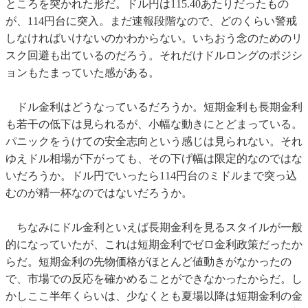
ところを突かれた形だ。ドル円は115.40あたりだったもの
が、114円台に突入。まだ速報段階なので、どのくらい警戒
しなければいけないのかわからない。いちおう念のためのリ
スク回避も出ているのだろう。それだけドルロングのポジシ
ョンもたまっていた感がある。
ドル金利はどうなっているだろうか。短期金利も長期金利
も若干の低下は見られるが、小幅な動きにとどまっている。
パニックをうけての安全志向という感じは見られない。それ
ゆえドル相場が下がっても、その下げ幅は限定的なのではな
いだろうか。ドル円でいったら114円台のミドルまで突っ込
むのが精一杯なのではないだろうか。
ちなみにドル金利といえば長期金利を見るスタイルが一般
的になっていたが、これは短期金利でゼロ金利政策だったか
らだ。短期金利の先物価格がほとんど値動きがなかったの
で、市場での反応を確かめることができなかったからだ。し
かしここ半年くらいは、少なくとも夏場以降は短期金利の金