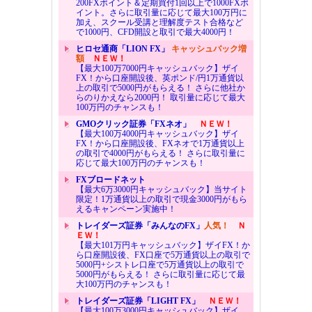
200FXポイント＆定期買付1回以上で1000FXポ
イント。さらに取引量に応じて最大100万円に
加え、スクール受講と理解度テスト合格など
で1000円、CFD開設と取引で最大4000円！
ヒロセ通商「LION FX」
キャッシュバック増
額
ＮＥＷ！
【最大100万7000円キャッシュバック】ザイ
FX！から口座開設後、英ポンド/円1万通貨以
上の取引で5000円がもらえる！ さらに他社か
らのりかえなら2000円！ 取引量に応じて最大
100万円のチャンスも！
GMOクリック証券「FXネオ」
ＮＥＷ！
【最大100万4000円キャッシュバック】ザイ
FX！から口座開設後、FXネオで1万通貨以上
の取引で4000円がもらえる！ さらに取引量に
応じて最大100万円のチャンスも！
FXブロードネット
【最大6万3000円キャッシュバック】当サイト
限定！1万通貨以上の取引で現金3000円がもら
えるキャンペーン実施中！
トレイダーズ証券「みんなのFX」
人気！
Ｎ
ＥＷ！
【最大101万円キャッシュバック】ザイFX！か
ら口座開設後、FX口座で5万通貨以上の取引で
5000円+シストレ口座で5万通貨以上の取引で
5000円がもらえる！ さらに取引量に応じて最
大100万円のチャンスも！
トレイダーズ証券「LIGHT FX」
ＮＥＷ！
【最大100万3000円キャッシュバック】ザイ