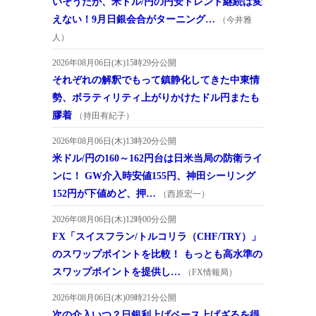
いそうだが、米ドル/円の円安トレンド継続は変
えない！9月日銀会合がターニング…
（今井雅
人）
2026年08月06日(木)15時29分公開
それぞれの解釈でもって鎮静化してきた中東情
勢、ボラティリティ上がりかけたドル円またも
膠着
（持田有紀子）
2026年08月06日(木)13時20分公開
米ドル/円の160～162円台は日米当局の防衛ライ
ンに！ GW介入時安値155円、神田シーリング
152円が下値めど、押…
（西原宏一）
2026年08月06日(木)12時00分公開
FX「スイスフラン/トルコリラ（CHF/TRY）」
のスワップポイントを比較！ もっとも高水準の
スワップポイントを提供し…
（FX情報局）
2026年08月06日(木)09時21分公開
次の介入いつ？日銀利上げペース上げざるを得