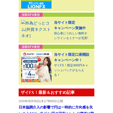
当サイト限定
キャンペーン実施中
初心者にうれしい無料オ
ンラインセミナーが充実!
当サイト限定口座開設
キャンペーン中！
ザイFX！限定4000円キャ
ッシュバックがもらえ
る！
ザイFX！最新＆おすすめ記事
2026年08月06日(木)17時00分公開
日米協調介入の影響で円は一時的に方向感を失