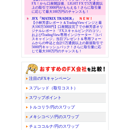
FX！から口座開設後、LIGHT FXで5万通貨以
上の取引で3000円がもらえる！さらに取引量
に応じて最大100万円のチャンスも！
JFX「MATRIX TRADER」
ＮＥＷ！
【小林芳彦レポート＆TradingViewインジと最
大100万5000円】口座開設完了で小林芳彦オリ
ジナルレポート「FXスキャルピングのコツ」
およびTradingView専用インジケーター「コバ
スキャインジ」当日プレゼント＆専用フォー
ムからの申込と合計1万通貨以上の新規取引で
5000円キャッシュバック！さらに取引量に応
じて最大100万円のチャンスも！
注目のFXキャンペーン
スプレッド（取引コスト）
スワップポイント
トルコリラ/円のスワップ
メキシコペソ/円のスワップ
チェココルナ/円のスワップ