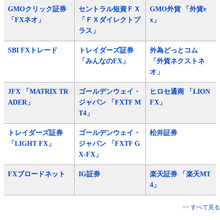
GMOクリック証券
セントラル短資ＦＸ
GMO外貨 「外貨e
「FXネオ」
「ＦＸダイレクトプ
x」
ラス」
SBI FXトレード
トレイダーズ証券
外為どっとコム
「みんなのFX」
「外貨ネクストネ
オ」
JFX 「MATRIX TR
ゴールデンウェイ・
ヒロセ通商 「LION
ADER」
ジャパン 「FXTF M
FX」
T4」
トレイダーズ証券
ゴールデンウェイ・
松井証券
「LIGHT FX」
ジャパン 「FXTF G
X-FX」
FXブロードネット
IG証券
楽天証券 「楽天MT
4」
>> すべて見る