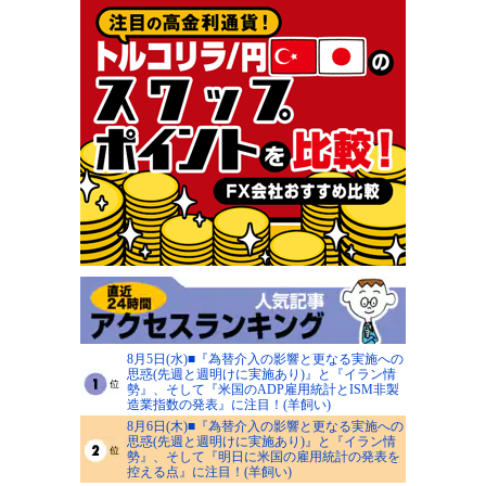
8月5日(水)■『為替介入の影響と更なる実施への
思惑(先週と週明けに実施あり)』と『イラン情
勢』、そして『米国のADP雇用統計とISM非製
造業指数の発表』に注目！(羊飼い)
8月6日(木)■『為替介入の影響と更なる実施への
思惑(先週と週明けに実施あり)』と『イラン情
勢』、そして『明日に米国の雇用統計の発表を
控える点』に注目！(羊飼い)