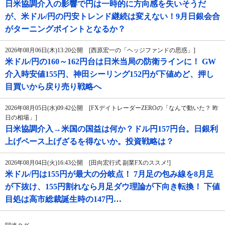
日米協調介入の影響で円は一時的に方向感を失いそうだ
が、米ドル/円の円安トレンド継続は変えない！9月日銀会合
がターニングポイントとなるか？
2026年08月06日(木)13:20公開 [西原宏一の「ヘッジファンドの思惑」]
米ドル/円の160～162円台は日米当局の防衛ラインに！ GW
介入時安値155円、神田シーリング152円が下値めど、押し
目買いから戻り売り戦略へ
2026年08月05日(水)09:42公開 [FXデイトレーダーZEROの「なんで動いた？ 昨
日の相場」]
日米協調介入→米国の国益は何か？ドル円157円台。日銀利
上げペース上げざるを得ないか。投資戦略は？
2026年08月04日(火)16:43公開 [田向宏行式 副業FXのススメ!]
米ドル/円は155円が最大の分岐点！ 7月足の包み線を8月足
が下抜け、155円割れなら月足ダウ理論が下向き転換！ 下値
目処は高市総裁誕生時の147円…