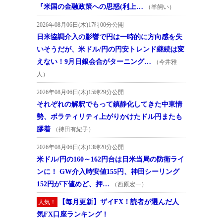
『米国の金融政策への思惑(利上…
（羊飼い）
2026年08月06日(木)17時00分公開
日米協調介入の影響で円は一時的に方向感を失
いそうだが、米ドル/円の円安トレンド継続は変
えない！9月日銀会合がターニング…
（今井雅
人）
2026年08月06日(木)15時29分公開
それぞれの解釈でもって鎮静化してきた中東情
勢、ボラティリティ上がりかけたドル円またも
膠着
（持田有紀子）
2026年08月06日(木)13時20分公開
米ドル/円の160～162円台は日米当局の防衛ライ
ンに！ GW介入時安値155円、神田シーリング
152円が下値めど、押…
（西原宏一）
【毎月更新】ザイFX！読者が選んだ人
人気！
気FX口座ランキング！