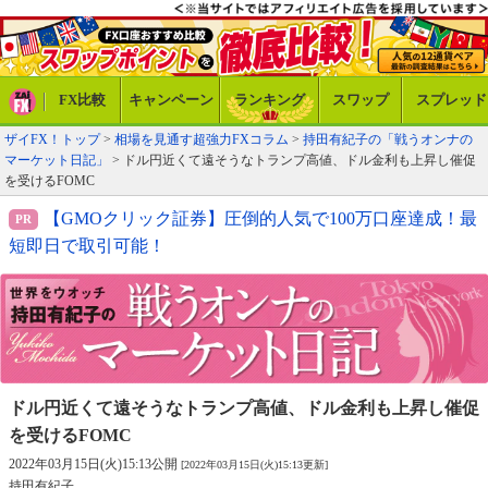
FX比較
キャンペーン
ランキング
スワップ
スプレッド
ザイFX！トップ
>
相場を見通す超強力FXコラム
>
持田有紀子の「戦うオンナの
マーケット日記」
> ドル円近くて遠そうなトランプ高値、ドル金利も上昇し催促
を受けるFOMC
【GMOクリック証券】圧倒的人気で100万口座達成！最
短即日で取引可能！
ドル円近くて遠そうなトランプ高値、
ドル金利も上昇し催促
を受けるFOMC
2022年03月15日(火)15:13公開
[2022年03月15日(火)15:13更新]
持田有紀子