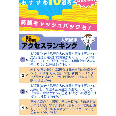
8月6日(木)■『為替介入の影響と更なる実施への
思惑(先週と週明けに実施あり)』と『イラン情
勢』、そして『明日に米国の雇用統計の発表を
控える点』に注目！(羊飼い)
米ドル/円の160～162円台は日米当局の防衛ライ
ンに！ GW介入時安値155円、神田シーリング
152円が下値めど、押し目買いから戻り売り戦
略へ(西原宏一)
8月7日(金)■『為替介入の影響と更なる実施への
思惑』と『米国の雇用統計の発表』、そして
『米国の金融政策への思惑(利上げへの思惑に注
視)』に注目！(羊飼い)
日米協調介入の影響で円は一時的に方向感を失
いそうだが、米ドル/円の円安トレンド継続は変
えない！9月日銀会合がターニングポイントと
なるか？(今井雅人)