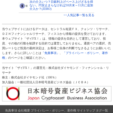
次の介入いつ？日銀利上げペース上げざるを得
ない。円安止まらなければ10月末～11月に追加
介入か？(ZERO)
>>人気記事一覧を見る
当ウェブサイトにおけるデータは、セントラル短資ＦＸ、クォンツ・リサーチ、
ＤＺＨフィナンシャルリサーチ、フィスコから情報の提供を受けております。
本ウェブサイト「ザイFX！」は、情報の提供を目的として運営しており、投
資、その他の行動を勧誘する目的では運営しておりません。通貨ペアの選択、売
買レートなど投資の最終決定は、お客様ご自身の判断でなさるようにお願いいた
します。さらに詳しいことは
「免責事項」
、
「プライバシー・ポリシー、著作
権」
のページをご確認ください。
当サイト「ザイFX！」の運営元：株式会社ダイヤモンド・フィナンシャル・リ
サーチ
株主：株式会社ダイヤモンド社（100％）
加入協会：一般社団法人日本暗号資産ビジネス協会（ＪＣＢＡ）
免責事項
会社概要
プライバシー・ポリシー、著作権
サイトマップ
タグ一覧