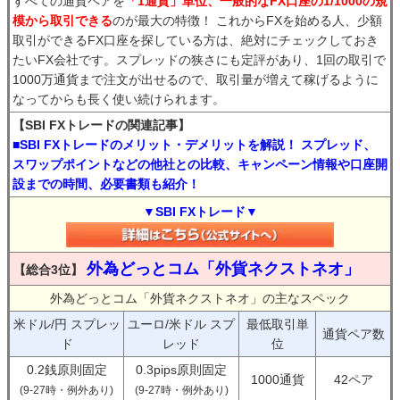
すべての通貨ペアを
「1通貨」単位、一般的なFX口座の1/1000の規
模から取引できる
のが最大の特徴！ これからFXを始める人、少額
取引ができるFX口座を探している方は、絶対にチェックしておき
たいFX会社です。スプレッドの狭さにも定評があり、1回の取引で
1000万通貨まで注文が出せるので、取引量が増えて稼げるように
なってからも長く使い続けられます。
【SBI FXトレードの関連記事】
■SBI FXトレードのメリット・デメリットを解説！ スプレッド、
スワップポイントなどの他社との比較、キャンペーン情報や口座開
設までの時間、必要書類も紹介！
▼SBI FXトレード▼
外為どっとコム「外貨ネクストネオ」
【総合3位】
外為どっとコム「外貨ネクストネオ」の主なスペック
米ドル/円 スプレッ
ユーロ/米ドル スプ
最低取引単
通貨ペア数
ド
レッド
位
0.2銭原則固定
0.3pips原則固定
1000通貨
42ペア
(9-27時・例外あり)
(9-27時・例外あり)