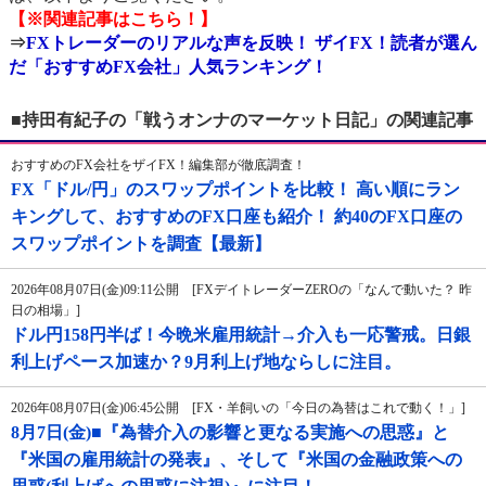
【※関連記事はこちら！】
⇒
FXトレーダーのリアルな声を反映！ ザイFX！読者が選ん
だ「おすすめFX会社」人気ランキング！
■持田有紀子の「戦うオンナのマーケット日記」の関連記事
おすすめのFX会社をザイFX！編集部が徹底調査！
FX「ドル/円」のスワップポイントを比較！ 高い順にラン
キングして、おすすめのFX口座も紹介！ 約40のFX口座の
スワップポイントを調査【最新】
2026年08月07日(金)09:11公開 [FXデイトレーダーZEROの「なんで動いた？ 昨
日の相場」]
ドル円158円半ば！今晩米雇用統計→介入も一応警戒。日銀
利上げペース加速か？9月利上げ地ならしに注目。
2026年08月07日(金)06:45公開 [FX・羊飼いの「今日の為替はこれで動く！」]
8月7日(金)■『為替介入の影響と更なる実施への思惑』と
『米国の雇用統計の発表』、そして『米国の金融政策への