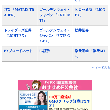
JFX 「MATRIX TR
ゴールデンウェイ・
ヒロセ通商 「LION
ADER」
ジャパン 「FXTF M
FX」
T4」
トレイダーズ証券
ゴールデンウェイ・
松井証券
「LIGHT FX」
ジャパン 「FXTF G
X-FX」
FXブロードネット
IG証券
楽天証券 「楽天MT
4」
>> すべて見る
100万口座達成！
GMOクリック証券[FXネ
オ]
最短即日取引可能なGMO