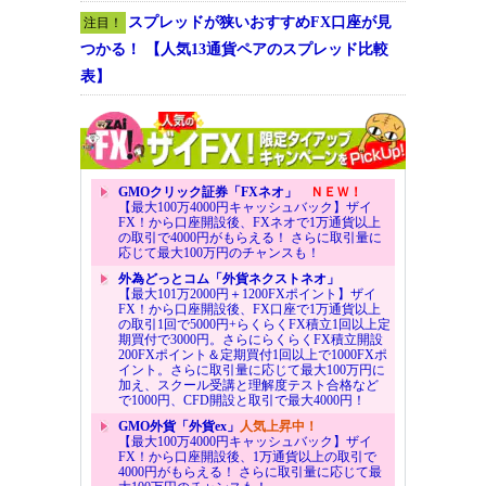
スプレッドが狭いおすすめFX口座が見
注目！
つかる！ 【人気13通貨ペアのスプレッド比較
表】
GMOクリック証券「FXネオ」
ＮＥＷ！
【最大100万4000円キャッシュバック】ザイ
FX！から口座開設後、FXネオで1万通貨以上
の取引で4000円がもらえる！ さらに取引量に
応じて最大100万円のチャンスも！
外為どっとコム「外貨ネクストネオ」
【最大101万2000円＋1200FXポイント】ザイ
FX！から口座開設後、FX口座で1万通貨以上
の取引1回で5000円+らくらくFX積立1回以上定
期買付で3000円。さらにらくらくFX積立開設
200FXポイント＆定期買付1回以上で1000FXポ
イント。さらに取引量に応じて最大100万円に
加え、スクール受講と理解度テスト合格など
で1000円、CFD開設と取引で最大4000円！
GMO外貨「外貨ex」
人気上昇中！
【最大100万4000円キャッシュバック】ザイ
FX！から口座開設後、1万通貨以上の取引で
4000円がもらえる！ さらに取引量に応じて最