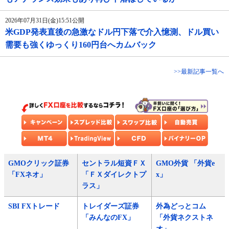
2026年07月31日(金)15:51公開
米GDP発表直後の急激なドル円下落で介入憶測、ドル買い
需要も強くゆっくり160円台へカムバック
>>最新記事一覧へ
GMOクリック証券
セントラル短資ＦＸ
GMO外貨 「外貨e
「FXネオ」
「ＦＸダイレクトプ
x」
ラス」
SBI FXトレード
トレイダーズ証券
外為どっとコム
「みんなのFX」
「外貨ネクストネ
オ」