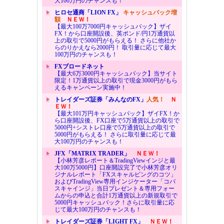
大100万円のチャンスも！
ヒロセ通商「LION FX」
キャッシュバック増
額
ＮＥＷ！
【最大100万7000円キャッシュバック】ザイ
FX！から口座開設後、英ポンド/円1万通貨以
上の取引で5000円がもらえる！ さらに他社か
らのりかえなら2000円！ 取引量に応じて最大
100万円のチャンスも！
FXブロードネット
【最大6万3000円キャッシュバック】当サイト
限定！1万通貨以上の取引で現金3000円がもら
えるキャンペーン実施中！
トレイダーズ証券「みんなのFX」
人気！
Ｎ
ＥＷ！
【最大101万円キャッシュバック】ザイFX！か
ら口座開設後、FX口座で5万通貨以上の取引で
5000円+シストレ口座で5万通貨以上の取引で
5000円がもらえる！ さらに取引量に応じて最
大100万円のチャンスも！
JFX「MATRIX TRADER」
ＮＥＷ！
【小林芳彦レポート＆TradingViewインジと最
大100万5000円】口座開設完了で小林芳彦オリ
ジナルレポート「FXスキャルピングのコツ」
およびTradingView専用インジケーター「コバ
スキャインジ」当日プレゼント＆専用フォー
ムからの申込と合計1万通貨以上の新規取引で
5000円キャッシュバック！さらに取引量に応
じて最大100万円のチャンスも！
トレイダーズ証券「LIGHT FX」
ＮＥＷ！