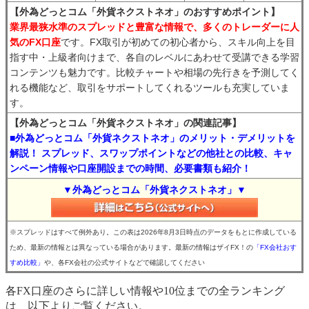
【外為どっとコム「外貨ネクストネオ」のおすすめポイント】
業界最狭水準のスプレッドと豊富な情報で、多くのトレーダーに人
気のFX口座
です。FX取引が初めての初心者から、スキル向上を目
指す中・上級者向けまで、各自のレベルにあわせて受講できる学習
コンテンツも魅力です。比較チャートや相場の先行きを予測してく
れる機能など、取引をサポートしてくれるツールも充実していま
す。
【外為どっとコム「外貨ネクストネオ」の関連記事】
■外為どっとコム「外貨ネクストネオ」のメリット・デメリットを
解説！ スプレッド、スワップポイントなどの他社との比較、キャ
ンペーン情報や口座開設までの時間、必要書類も紹介！
▼外為どっとコム「外貨ネクストネオ」▼
※スプレッドはすべて例外あり。この表は2026年8月3日時点のデータをもとに作成している
ため、最新の情報とは異なっている場合があります。最新の情報はザイFX！の
「FX会社おす
すめ比較」
や、各FX会社の公式サイトなどで確認してください
各FX口座のさらに詳しい情報や10位までの全ランキング
は、以下よりご覧ください。