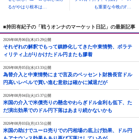
るがやはり根本は…
も重要な今晩のF…
■持田有紀子の「戦うオンナのマーケット日記」の最新記事
2026年08月06日(木)15:29公開
それぞれの解釈でもって鎮静化してきた中東情勢、ボラテ
ィリティ上がりかけたドル円またも膠着
2026年08月05日(水)13:33公開
為替介入と中東情勢にまで言及のベッセント財務長官ドル
円高いレベルで買い進む意欲は確かに減退だが
2026年08月04日(火)15:37公開
米国の介入で米債売りの懸念やわらぎドル金利も低下、た
だ演出効果でのドル円下落はあまり続かないかも
2026年08月03日(月)13:51公開
米国の助けでユーロ売りでの円相場の底上げ効果、ドル円
もアナウンス効果もあり再び下落はしているが