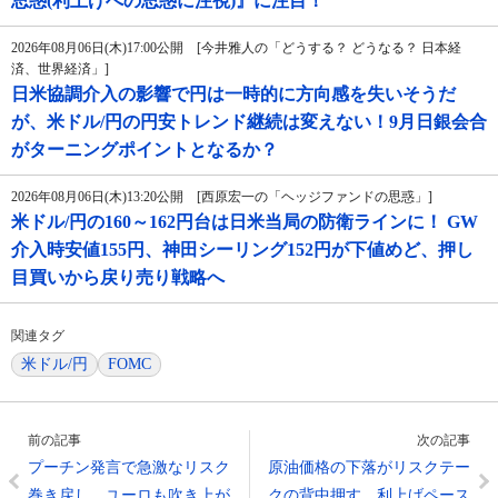
思惑(利上げへの思惑に注視)』に注目！
2026年08月06日(木)17:00公開 [今井雅人の「どうする？ どうなる？ 日本経
済、世界経済」]
日米協調介入の影響で円は一時的に方向感を失いそうだ
が、米ドル/円の円安トレンド継続は変えない！9月日銀会合
がターニングポイントとなるか？
2026年08月06日(木)13:20公開 [西原宏一の「ヘッジファンドの思惑」]
米ドル/円の160～162円台は日米当局の防衛ラインに！ GW
介入時安値155円、神田シーリング152円が下値めど、押し
目買いから戻り売り戦略へ
関連タグ
米ドル/円
FOMC
前の記事
次の記事
プーチン発言で急激なリスク
原油価格の下落がリスクテー
巻き戻し、ユーロも吹き上が
クの背中押す、利上げペース