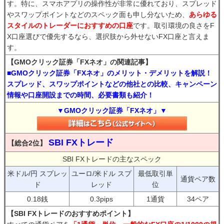
す。特に、スマホアプリの操作性が非常に優れており、スプレッド
やスワップポイントなどのスペック面も申し分ないため、
あらゆる
スタイルのトレーダーにおすすめの口座
です。取引環境の良さをF
X口座選びで優先するなら、選択肢から外せないFX口座と言えま
す。
【GMOクリック証券「FXネオ」の関連記事】
■GMOクリック証券「FXネオ」のメリット・デメリットを解説！
スプレッド、スワップポイントなどの他社との比較、キャンペーン
情報や口座開設までの時間、必要書類も紹介！
▼GMOクリック証券「FXネオ」▼
SBI FXトレード
【総合2位】
SBI FXトレードの主なスペック
米ドル/円 スプレッ
ユーロ/米ドル スプ
最低取引単
通貨ペア数
ド
レッド
位
0.18銭
0.3pips
1通貨
34ペア
【SBI FXトレードのおすすめポイント】