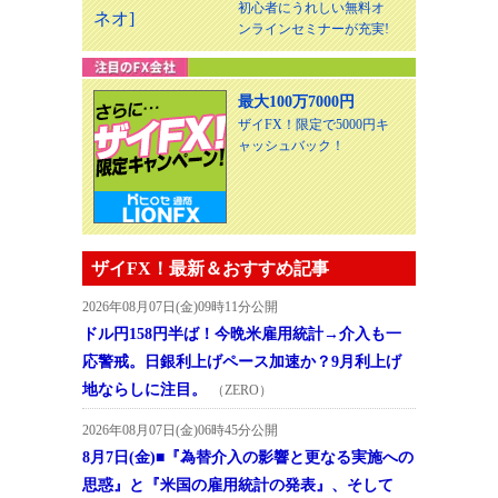
初心者にうれしい無料オ
ンラインセミナーが充実!
最大100万7000円
ザイFX！限定で5000円キ
ャッシュバック！
ザイFX！最新＆おすすめ記事
2026年08月07日(金)09時11分公開
ドル円158円半ば！今晩米雇用統計→介入も一
応警戒。日銀利上げペース加速か？9月利上げ
地ならしに注目。
（ZERO）
2026年08月07日(金)06時45分公開
8月7日(金)■『為替介入の影響と更なる実施への
思惑』と『米国の雇用統計の発表』、そして