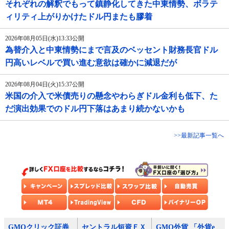
それぞれの解釈でもって鎮静化してきた中東情勢、ボラテ
ィリティ上がりかけたドル円またも膠着
2026年08月05日(水)13:33公開
為替介入と中東情勢にまで言及のベッセント財務長官ドル
円高いレベルで買い進む意欲は確かに減退だが
2026年08月04日(火)15:37公開
米国の介入で米債売りの懸念やわらぎドル金利も低下、た
だ演出効果でのドル円下落はあまり続かないかも
>>最新記事一覧へ
GMOクリック証券
セントラル短資ＦＸ
GMO外貨 「外貨e