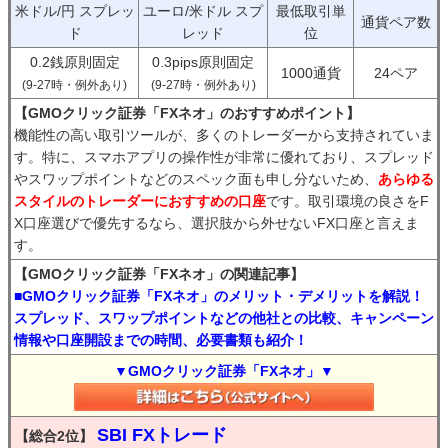
米ドル/円 スプレッ
ユーロ/米ドル スプ
最低取引単
通貨ペア数
ド
レッド
位
0.2銭原則固定
0.3pips原則固定
1000通貨
24ペア
(9-27時・例外あり)
(9-27時・例外あり)
【GMOクリック証券「FXネオ」のおすすめポイント】
機能性の高い取引ツールが、多くのトレーダーから支持されていま
す。特に、スマホアプリの操作性が非常に優れており、スプレッド
やスワップポイントなどのスペック面も申し分ないため、
あらゆる
スタイルのトレーダーにおすすめの口座
です。取引環境の良さをF
X口座選びで優先するなら、選択肢から外せないFX口座と言えま
す。
【GMOクリック証券「FXネオ」の関連記事】
■GMOクリック証券「FXネオ」のメリット・デメリットを解説！
スプレッド、スワップポイントなどの他社との比較、キャンペーン
情報や口座開設までの時間、必要書類も紹介！
▼GMOクリック証券「FXネオ」▼
SBI FXトレード
【総合2位】