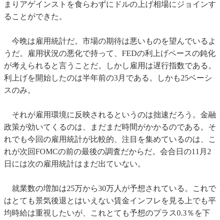
まりアゲインストを食らわずにドルの上げ相場にジョインす
ることができた。
今晩は雇用統計だ。市場の期待は悪いものを望んでいるよ
うだ。雇用状況の悪化で持って、FEDの利上げペースの鈍化
が考えられると言うことだ。しかし雇用は遅行指数である。
利上げを開始したのは半年前の3月である。しかも25ベーシ
スのみ。
それが雇用環境に反映されるというのは拙速だろう。金融
政策が効いてくるのは、まだまだ時間がかかるのである。そ
れでも今回の雇用統計が比較的、注目を集めているのは、こ
れが次回FOMCの前の最後の調査だからだ。会合日の11月2
日には次の雇用統計はまだ出ていない。
就業数の増加は25万から30万人が予想されている。これで
はとても景気後退とはいえない賃金インフレを見る上でも平
均時給は重視したいが、これとても予想のプラス0.3％を下