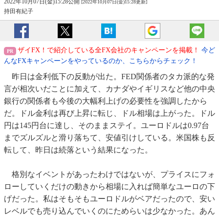
2022年10月07日(金)15:28公開
[2022年10月07日(金)15:28更新]
持田有紀子
ザイFX！で紹介している全FX会社のキャンペーンを掲載！
今ど
んなFXキャンペーンをやっているのか、こちらからチェック！
昨日は金利低下の反動が出た。FED関係者のタカ派的な発
言が相次いだことに加えて、カナダやイギリスなど他の中央
銀行の関係者も今後の大幅利上げの必要性を強調したから
だ。ドル金利は再び上昇に転じ、ドル相場は上がった。ドル
円は145円台に達し、そのままステイ。ユーロドルは0.97台
までズルズルと滑り落ちて、安値引けしている。米国株も反
転して、昨日は続落という結果になった。
格別なイベントがあったわけではないが、プライスにフォ
ローしていくだけの動きから相場に入れば簡単なユーロの下
げだった。私はそもそもユーロドルがベアだったので、安い
レベルでも売り込んでいくのにためらいは少なかった。あん