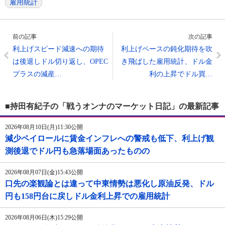
雇用統計
前の記事
次の記事
利上げスピード減速への期待
利上げペースの鈍化期待を吹
は後退しドル切り返し、OPEC
き飛ばした雇用統計、ドル金
プラスの減産…
利の上昇でドル買…
■持田有紀子の「戦うオンナのマーケット日記」の最新記事
2026年08月10日(月)11:30公開
減少ペイロールに賃金インフレへの警戒も低下、利上げ観
測後退でドル円も急落場面あったものの
2026年08月07日(金)15:43公開
口先の楽観論とは違って中東情勢は悪化し原油反発、ドル
円も158円台に戻しドル金利上昇での雇用統計
2026年08月06日(木)15:29公開