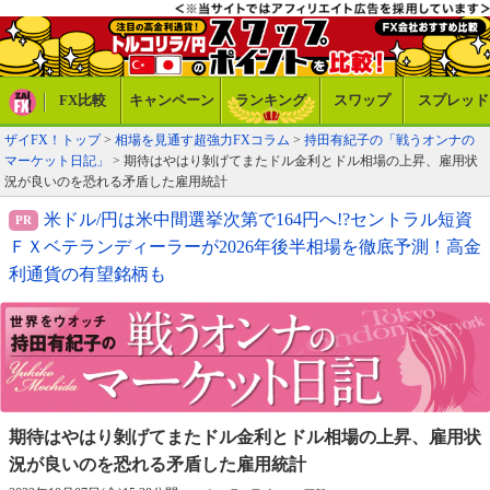
FX比較
キャンペーン
ランキング
スワップ
スプレッド
ザイFX！トップ
>
相場を見通す超強力FXコラム
>
持田有紀子の「戦うオンナの
マーケット日記」
> 期待はやはり剝げてまたドル金利とドル相場の上昇、雇用状
況が良いのを恐れる矛盾した雇用統計
米ドル/円は米中間選挙次第で164円へ!?セントラル短資
ＦＸベテランディーラーが2026年後半相場を徹底予測！高金
利通貨の有望銘柄も
期待はやはり剝げてまたドル金利とドル相場の上昇、
雇用状
況が良いのを恐れる矛盾した雇用統計