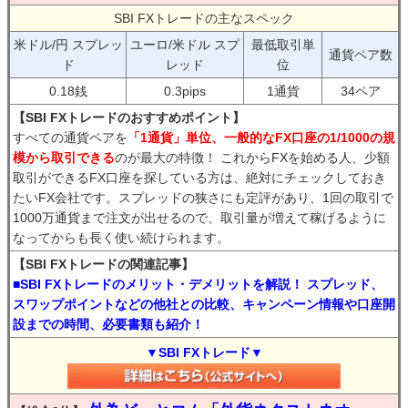
SBI FXトレードの主なスペック
米ドル/円 スプレッ
ユーロ/米ドル スプ
最低取引単
通貨ペア数
ド
レッド
位
0.18銭
0.3pips
1通貨
34ペア
【SBI FXトレードのおすすめポイント】
すべての通貨ペアを
「1通貨」単位、一般的なFX口座の1/1000の規
模から取引できる
のが最大の特徴！ これからFXを始める人、少額
取引ができるFX口座を探している方は、絶対にチェックしておき
たいFX会社です。スプレッドの狭さにも定評があり、1回の取引で
1000万通貨まで注文が出せるので、取引量が増えて稼げるように
なってからも長く使い続けられます。
【SBI FXトレードの関連記事】
■SBI FXトレードのメリット・デメリットを解説！ スプレッド、
スワップポイントなどの他社との比較、キャンペーン情報や口座開
設までの時間、必要書類も紹介！
▼SBI FXトレード▼