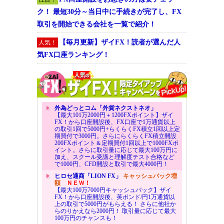
ク！ 最短30分～当日中に手続きが完了し、FX
取引を開始できる会社を一覧で紹介！
【毎月更新】ザイFX！読者が選んだ人
人気！
気FX口座ランキング！
外為どっとコム「外貨ネクストネオ」
【最大101万2000円＋1200FXポイント】ザイ
FX！から口座開設後、FX口座で1万通貨以上
の取引1回で5000円+らくらくFX積立1回以上定
期買付で3000円。さらにらくらくFX積立開設
200FXポイント＆定期買付1回以上で1000FXポ
イント。さらに取引量に応じて最大100万円に
加え、スクール受講と理解度テスト合格など
で1000円、CFD開設と取引で最大4000円！
ヒロセ通商「LION FX」
キャッシュバック増
額
ＮＥＷ！
【最大100万7000円キャッシュバック】ザイ
FX！から口座開設後、英ポンド/円1万通貨以
上の取引で5000円がもらえる！ さらに他社か
らのりかえなら2000円！ 取引量に応じて最大
100万円のチャンスも！