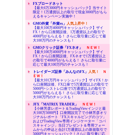
FXブロードネット
【最大6万3000円キャッシュバック】当サイト
限定！1万通貨以上の取引で現金3000円がもら
えるキャンペーン実施中！
GMO外貨「外貨ex」
人気上昇中！
【最大100万4000円キャッシュバック】ザイ
FX！から口座開設後、1万通貨以上の取引で
4000円がもらえる！ さらに取引量に応じて最
大100万円のチャンスも！
GMOクリック証券「FXネオ」
ＮＥＷ！
【最大100万4000円キャッシュバック】ザイ
FX！から口座開設後、FXネオで1万通貨以上
の取引で4000円がもらえる！ さらに取引量に
応じて最大100万円のチャンスも！
トレイダーズ証券「みんなのFX」
人気！
Ｎ
ＥＷ！
【最大101万円キャッシュバック】ザイFX！か
ら口座開設後、FX口座で5万通貨以上の取引で
5000円+シストレ口座で5万通貨以上の取引で
5000円がもらえる！ さらに取引量に応じて最
大100万円のチャンスも！
JFX「MATRIX TRADER」
ＮＥＷ！
【小林芳彦レポート＆TradingViewインジと最
大100万5000円】口座開設完了で小林芳彦オリ
ジナルレポート「FXスキャルピングのコツ」
およびTradingView専用インジケーター「コバ
スキャインジ」当日プレゼント＆専用フォー
ムからの申込と合計1万通貨以上の新規取引で
5000円キャッシュバック！さらに取引量に応