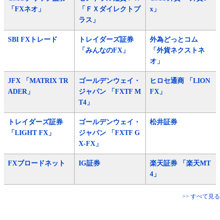
「FXネオ」
「ＦＸダイレクトプ
x」
ラス」
SBI FXトレード
トレイダーズ証券
外為どっとコム
「みんなのFX」
「外貨ネクストネ
オ」
JFX 「MATRIX TR
ゴールデンウェイ・
ヒロセ通商 「LION
ADER」
ジャパン 「FXTF M
FX」
T4」
トレイダーズ証券
ゴールデンウェイ・
松井証券
「LIGHT FX」
ジャパン 「FXTF G
X-FX」
FXブロードネット
IG証券
楽天証券 「楽天MT
4」
>> すべて見る