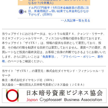
なるか？(今井雅人)
ドル円157円後半！9月日米金融政策の思惑に注
目。米雇用統計→弱い結果でも米金利なかなか
下がらず。(ZERO)
>>人気記事一覧を見る
当ウェブサイトにおけるデータは、セントラル短資ＦＸ、クォンツ・リサーチ、
ＤＺＨフィナンシャルリサーチ、フィスコから情報の提供を受けております。
本ウェブサイト「ザイFX！」は、情報の提供を目的として運営しており、投
資、その他の行動を勧誘する目的では運営しておりません。通貨ペアの選択、売
買レートなど投資の最終決定は、お客様ご自身の判断でなさるようにお願いいた
します。さらに詳しいことは
「免責事項」
、
「プライバシー・ポリシー、著作
権」
のページをご確認ください。
当サイト「ザイFX！」の運営元：株式会社ダイヤモンド・フィナンシャル・リ
サーチ
株主：株式会社ダイヤモンド社（100％）
加入協会：一般社団法人日本暗号資産ビジネス協会（ＪＣＢＡ）