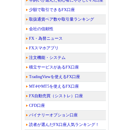
羊飼いが選んだ初心者にやさしいFX口座
少額で取引できるFX口座
取扱通貨ペア数や取引量ランキング
会社の信頼性
FX・為替ニュース
FXスマホアプリ
注文機能・システム
積立サービスがあるFX口座
TradingViewを使えるFX口座
MT4やMT5を使えるFX口座
FX自動売買（シストレ）口座
CFD口座
バイナリーオプション口座
読者が選んだFX口座人気ランキング！