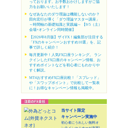
っております。お手数おかけしますがご協
力をお願いいたします！
なぜあなたのダウ理論は機能しないのか？
田向宏行が導く「ダウ理論マスター講座」
～時間軸の基礎知識と実践編～ 【9/5（土）
会場+オンライン同時開催】
【2026年8月版】ザイFX！編集部が注目する
「FXのキャンペーンおすすめ10選」を、記
事で詳しく紹介！
毎月更新中！人気FX口座ランキング。 ラン
クインしたFX口座のキャンペーン情報、お
すすめポイントなどを初心者にもわかりや
すく解説。
MT4おすすめFX口座比較！「スプレッド」
や「スワップポイント」で比較して一覧表
に！お得なキャンペーン情報も掲載中。
当サイト限定
キャンペーン実施中
初心者にうれしい無料オ
ンラインセミナーが充実!