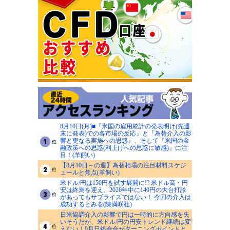
8月10日(月)■『米国の雇用統計の発表明け(先週
末に発表)での各市場の反応』と『為替介入の影
響と更なる実施への思惑』、そして『米国の金
融政策への思惑(利上げへの思惑に敏感)』に注
目！(羊飼い)
【8月10日～の週】為替相場の注目材料スケジ
ュールと焦点(羊飼い)
米ドル/円は150円を試す展開に!? 米ドル高・円
安は終焉を迎え、2026年中に140円の大台打診
があってもサプライズではない！ 今回の介入は
成功するとみる(陳満咲杜)
日米協調介入の影響で円は一時的に方向感を失
いそうだが、米ドル/円の円安トレンド継続は変
えない！9月日銀会合がターニングポイントと