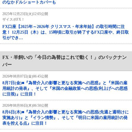
のなかドルショートカバーも
2025年12月23日(火)12:05公開
ザイスポFX！
FX口座【2025年～2026年 クリスマス・年末年始】の取引時間に注
意！ 12月25日（木）は、15時頃に取引が終了するFX口座や、終日取
引ができ…
FX・羊飼いの「今日の為替はこれで動く！」のバックナン
バー
2026年08月07日(金)06:45公開
8月7日(金)■『為替介入の影響と更なる実施への思惑』と『米国の雇
用統計の発表』、そして『米国の金融政策への思惑(利上げへの思惑
に注視)』に注目！
2026年08月06日(木)06:50公開
8月6日(木)■『為替介入の影響と更なる実施への思惑(先週と週明けに
実施あり)』と『イラン情勢』、そして『明日に米国の雇用統計の発
表を控える点』に注目！