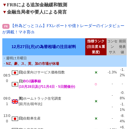
▼
FRBによる追加金融緩和観測
▼
金融当局者や要人による発言
【外為どっとコム】FXレポートや億トレーダーのインタビュー
が満載！マネ育ch
指標ランク
コンセ
前回
12月27日(月)の為替相場の注目材料
(注目度＆重
ン
発表
要度)
サス
値
・週明け月曜日
・
NZ、豪、ス、英、加の市場が休場
-1.
×
日)
企業向けサービス価格指数
-1.3%
2%
08:5
0
日)
BOJ議事録
○
-
-
(10月28日及び11月4日・5日開催分)
-0.
-
8%
09:0
英)
ホームトラック住宅調査
×
1
[前月比/前年比]
-1.
-
1%
13:0
-8.
×
日)
自動車生産
-
0
4%
+6.