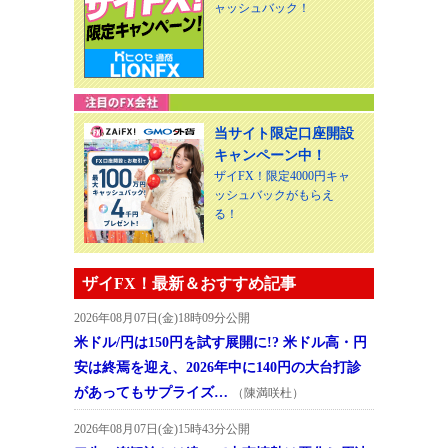
ャッシュバック！
当サイト限定口座開設
キャンペーン中！
ザイFX！限定4000円キャ
ッシュバックがもらえ
る！
ザイFX！最新＆おすすめ記事
2026年08月07日(金)18時09分公開
米ドル/円は150円を試す展開に!? 米ドル高・円
安は終焉を迎え、2026年中に140円の大台打診
があってもサプライズ…
（陳満咲杜）
2026年08月07日(金)15時43分公開