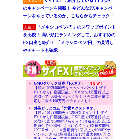
ザイFX！で紹介している全FX会社
おすすめ！
のキャンペーンを掲載！ 今どんなFXキャンペ
ーンをやっているのか、こちらからチェック！
「メキシコペソ/円」のスワップポイント
人気！
を比較！ 高い順にランキングして、おすすめの
FX口座も紹介！ 「メキシコペソ/円」の見通し
やチャートも確認
GMOクリック証券「FXネオ」
ＮＥＷ！
【最大100万4000円キャッシュバック】ザイ
FX！から口座開設後、FXネオで1万通貨以上
の取引で4000円がもらえる！ さらに取引量に
応じて最大100万円のチャンスも！
外為どっとコム「外貨ネクストネオ」
【最大101万2000円＋1200FXポイント】ザイ
FX！から口座開設後、FX口座で1万通貨以上
の取引1回で5000円+らくらくFX積立1回以上定
期買付で3000円。さらにらくらくFX積立開設
200FXポイント＆定期買付1回以上で1000FXポ
イント。さらに取引量に応じて最大100万円に
加え、スクール受講と理解度テスト合格など