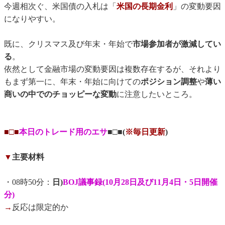
今週相次ぐ、米国債の入札は「
米国の長期金利
」の変動要因
になりやすい。
既に、クリスマス及び年末・年始で
市場参加者が激減してい
る
。
依然として金融市場の変動要因は複数存在するが、それより
もまず第一に、年末・年始に向けての
ポジション調整
や
薄い
商いの中でのチョッピーな変動
に注意したいところ。
■□■
本日のトレード用のエサ
■□■(
※毎日更新
)
▼
主要材料
・08時50分：
日)
BOJ議事録(10月28日及び11月4日・5日開催
分)
→
反応は限定的か