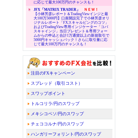
に応じて最大100万円のチャンスも！
JFX「MATRIX TRADER」
ＮＥＷ！
【小林芳彦レポート＆TradingViewインジと最
大100万5000円】口座開設完了で小林芳彦オリ
ジナルレポート「FXスキャルピングのコツ」
およびTradingView専用インジケーター「コバ
スキャインジ」当日プレゼント＆専用フォー
ムからの申込と合計1万通貨以上の新規取引で
5000円キャッシュバック！さらに取引量に応
じて最大100万円のチャンスも！
注目のFXキャンペーン
スプレッド（取引コスト）
スワップポイント
トルコリラ/円のスワップ
メキシコペソ/円のスワップ
チェココルナ/円のスワップ
ハンガリーフォリント/円のスワップ