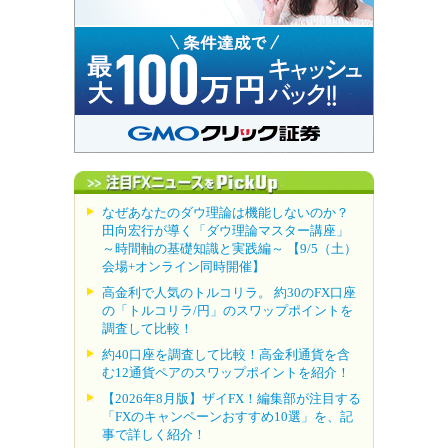
なぜあなたのダウ理論は機能しないのか？
田向宏行が導く「ダウ理論マスター講座」
～時間軸の基礎知識と実践編～ 【9/5（土）
会場+オンライン同時開催】
高金利で人気のトルコリラ。 約30のFX口座
の「トルコリラ/円」のスワップポイントを
調査して比較！
約40口座を調査して比較！高金利通貨を含
む12通貨ペアのスワップポイントを紹介！
【2026年8月版】ザイFX！編集部が注目する
「FXのキャンペーンおすすめ10選」を、記
事で詳しく紹介！