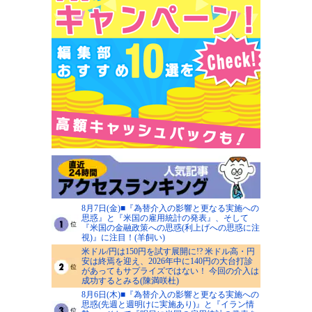
8月7日(金)■『為替介入の影響と更なる実施への
思惑』と『米国の雇用統計の発表』、そして
『米国の金融政策への思惑(利上げへの思惑に注
視)』に注目！(羊飼い)
米ドル/円は150円を試す展開に!? 米ドル高・円
安は終焉を迎え、2026年中に140円の大台打診
があってもサプライズではない！ 今回の介入は
成功するとみる(陳満咲杜)
8月6日(木)■『為替介入の影響と更なる実施への
思惑(先週と週明けに実施あり)』と『イラン情