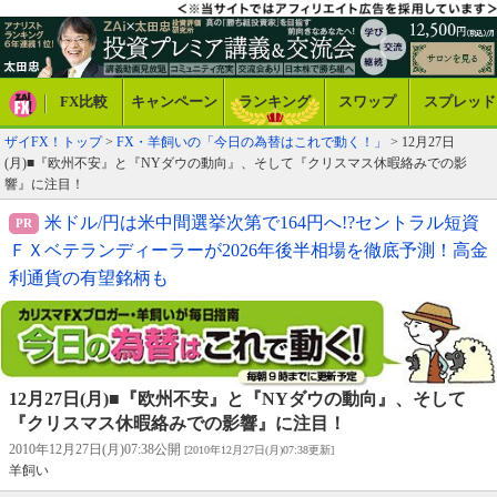
FX比較
キャンペーン
ランキング
スワップ
スプレッド
ザイFX！トップ
>
FX・羊飼いの「今日の為替はこれで動く！」
> 12月27日
(月)■『欧州不安』と『NYダウの動向』、そして『クリスマス休暇絡みでの影
響』に注目！
米ドル/円は米中間選挙次第で164円へ!?セントラル短資
ＦＸベテランディーラーが2026年後半相場を徹底予測！高金
利通貨の有望銘柄も
12月27日(月)■『欧州不安』と『NYダウの動向』、そして
『クリスマス休暇絡みでの影響』に注目！
2010年12月27日(月)07:38公開
[2010年12月27日(月)07:38更新]
羊飼い