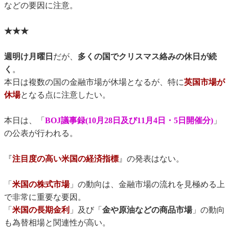
などの要因に注意。
★★★
週明け月曜日
だが、
多くの国でクリスマス絡みの休日が続
く
。
本日は複数の国の金融市場が休場となるが、特に
英国市場が
休場
となる点に注意したい。
本日は、「
BOJ議事録(10月28日及び11月4日・5日開催分)
」
の公表が行われる。
『
注目度の高い米国の経済指標
』の発表はない。
「
米国の株式市場
」の動向は、金融市場の流れを見極める上
で非常に重要な要因。
「
米国の長期金利
」及び「
金や原油などの商品市場
」の動向
も為替相場と関連性が高い。