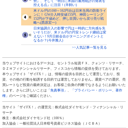
勢』、そして『明日に米国の雇用統計の発表を
控える点』に注目！(羊飼い)
米ドル/円の160～162円台は日米当局の防衛ライ
ンに！ GW介入時安値155円、神田シーリング
152円が下値めど、押し目買いから戻り売り戦
略へ(西原宏一)
日米協調介入の影響で円は一時的に方向感を失
いそうだが、米ドル/円の円安トレンド継続は変
えない！9月日銀会合がターニングポイントと
なるか？(今井雅人)
>>人気記事一覧を見る
当ウェブサイトにおけるデータは、セントラル短資ＦＸ、クォンツ・リサーチ、
ＤＺＨフィナンシャルリサーチ、フィスコから情報の提供を受けております。
本ウェブサイト「ザイFX！」は、情報の提供を目的として運営しており、投
資、その他の行動を勧誘する目的では運営しておりません。通貨ペアの選択、売
買レートなど投資の最終決定は、お客様ご自身の判断でなさるようにお願いいた
します。さらに詳しいことは
「免責事項」
、
「プライバシー・ポリシー、著作
権」
のページをご確認ください。
当サイト「ザイFX！」の運営元：株式会社ダイヤモンド・フィナンシャル・リ
サーチ
株主：株式会社ダイヤモンド社（100％）
加入協会：一般社団法人日本暗号資産ビジネス協会（ＪＣＢＡ）