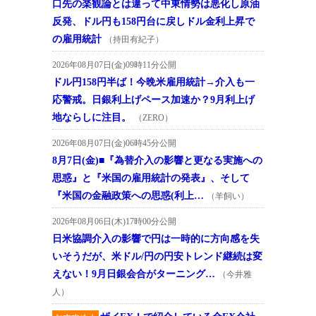
口先の楽観論とは違って中東情勢は悪化し原油
反発、ドル円も158円台に戻しドル金利上昇で
の雇用統計
（持田有紀子）
2026年08月07日(金)09時11分公開
ドル円158円半ば！今晩米雇用統計→介入も一
応警戒。日銀利上げペース加速か？9月利上げ
地ならしに注目。
（ZERO）
2026年08月07日(金)06時45分公開
8月7日(金)■『為替介入の影響と更なる実施への
思惑』と『米国の雇用統計の発表』、そして
『米国の金融政策への思惑(利上…
（羊飼い）
2026年08月06日(木)17時00分公開
日米協調介入の影響で円は一時的に方向感を失
いそうだが、米ドル/円の円安トレンド継続は変
えない！9月日銀会合がターニング…
（今井雅
人）