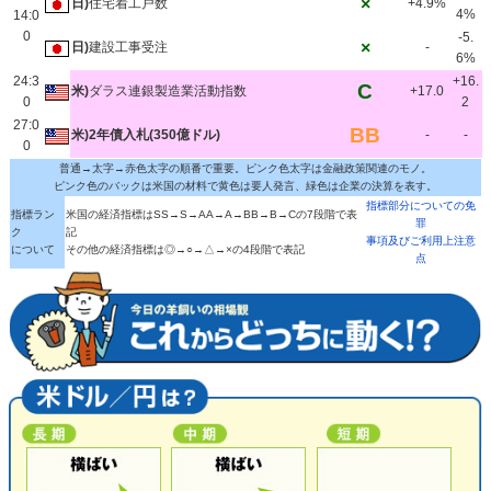
×
日)
住宅着工戸数
+4.9%
4%
14:0
0
-5.
×
日)
建設工事受注
-
6%
24:3
+16.
C
米)
ダラス連銀製造業活動指数
+17.0
0
2
27:0
BB
米)2年債入札(350億ドル)
-
-
0
普通→太字→赤色太字の順番で重要。ピンク色太字は金融政策関連のモノ。
ピンク色のバックは米国の材料で黄色は要人発言、緑色は企業の決算を表す。
指標部分についての免
指標ラン
米国の経済指標はSS→S→AA→A→BB→B→Cの7段階で表
罪
ク
記
事項及びご利用上注意
について
その他の経済指標は◎→○→△→×の4段階で表記
点