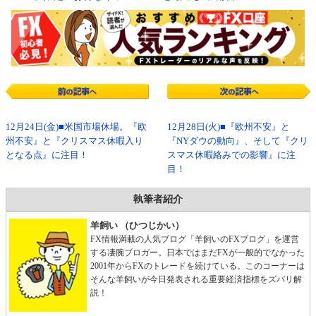
12月24日(金)■米国市場休場。『欧
12月28日(火)■『欧州不安』と
州不安』と『クリスマス休暇入り
『NYダウの動向』、そして『クリ
となる点』に注目！
スマス休暇絡みでの影響』に注
目！
執筆者紹介
羊飼い （ひつじかい）
FX情報満載の人気ブログ「羊飼いのFXブログ」を運営
する凄腕ブロガー。日本ではまだFXが一般的でなかった
2001年からFXのトレードを続けている。このコーナーは
そんな羊飼いが今日発表される重要経済指標をズバリ解
説！