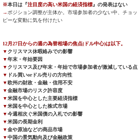
※
本日は『
注目度の高い米国の経済指標
』の発表はない
→
ポジション調整が主体か。市場参加者の少ない中、チョッ
ピーな変動に気を付けたい
12月27日からの週の為替相場の焦点(ドル中心)は以下。
▼
クリスマス休暇絡みでの影響
▼
年末・年始要因
▼
クリスマス及び年末・年始で市場参加者が激減している点
▼
ドル買いorドル売りの方向性
▼
欧州の財政・金融・信用不安
▼
金融市場のリスク許容度
▼
米国を中心とした主要経済指標
▼
米国を中心とした株式市場
▼
今週相次ぐ米国債の入札での影響
▼
米国の長期金利
▼
金や原油などの商品市場
▼
中国の景気動向及び金融政策