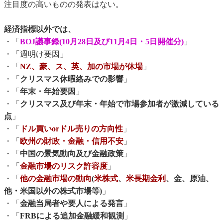
注目度の高いものの発表はない。
経済指標以外では、
・「
BOJ議事録(10月28日及び11月4日・5日開催分)
」
・「週明け要因」
・「
NZ、豪、ス、英、加の市場が休場
」
・「
クリスマス休暇絡みでの影響
」
・「
年末・年始要因
」
・「
クリスマス及び年末・年始で市場参加者が激減している
点
」
・「
ドル買いorドル売りの方向性
」
・「
欧州の財政・金融・信用不安
」
・「
中国の景気動向及び金融政策
」
・「
金融市場のリスク許容度
」
・「
他の金融市場の動向
(
米株式
、
米長期金利
、金、原油、
他・米国以外の株式市場等)
」
・「
金融当局者や要人による発言
」
・「
FRBによる追加金融緩和観測
」