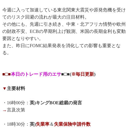
今週に入って加速している東北関東大震災や原発危機を受け
てのリスク回避の流れが最大の注目材料。
その他にも、先週に引き続き、中東・北アフリカ情勢や欧州
の財政不安、ECBの早期利上げ観測、米国の長期金利も変動
要因となりやすい。
また、昨日にFOMC結果発表を消化しての影響も重要とな
る。
■□■
本日のトレード用のエサ
■□■(
※毎日更新
)
▼
主要材料
・16時00分：
英)キングBOE総裁の発言
→
言及次第
・18時30分：
英)
失業率
＆
失業保険申請件数