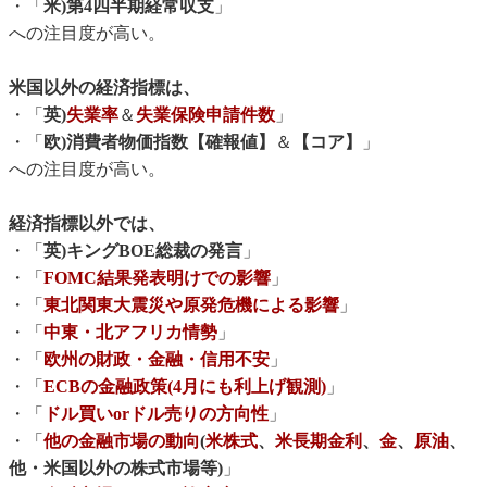
・「
米)第4四半期経常収支
」
への注目度が高い。
米国以外の経済指標は、
・「
英)
失業率
＆
失業保険申請件数
」
・「
欧)消費者物価指数【確報値】
＆
【コア】
」
への注目度が高い。
経済指標以外では、
・「
英)キングBOE総裁の発言
」
・「
FOMC結果発表明けでの影響
」
・「
東北関東大震災や原発危機による影響
」
・「
中東・北アフリカ情勢
」
・「
欧州の財政・金融・信用不安
」
・「
ECBの金融政策(4月にも利上げ観測)
」
・「
ドル買いorドル売りの方向性
」
・「
他の金融市場の動向
(
米株式
、
米長期金利
、
金
、
原油
、
他・米国以外の株式市場等)
」