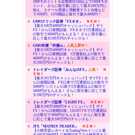
200FXポイント＆定期買付1回以上で1000FXポ
イント。さらに取引量に応じて最大100万円に
加え、スクール受講と理解度テスト合格など
で1000円、CFD開設と取引で最大4000円！
GMOクリック証券「FXネオ」
ＮＥＷ！
【最大100万4000円キャッシュバック】ザイ
FX！から口座開設後、FXネオで1万通貨以上
の取引で4000円がもらえる！ さらに取引量に
応じて最大100万円のチャンスも！
GMO外貨「外貨ex」
人気上昇中！
【最大100万4000円キャッシュバック】ザイ
FX！から口座開設後、1万通貨以上の取引で
4000円がもらえる！ さらに取引量に応じて最
大100万円のチャンスも！
トレイダーズ証券「みんなのFX」
人気！
Ｎ
ＥＷ！
【最大101万円キャッシュバック】ザイFX！か
ら口座開設後、FX口座で5万通貨以上の取引で
5000円+シストレ口座で5万通貨以上の取引で
5000円がもらえる！ さらに取引量に応じて最
大100万円のチャンスも！
トレイダーズ証券「LIGHT FX」
ＮＥＷ！
【最大100万3000円キャッシュバック】ザイ
FX！から口座開設後、LIGHT FXで5万通貨以
上の取引で3000円がもらえる！さらに取引量
に応じて最大100万円のチャンスも！
JFX「MATRIX TRADER」
ＮＥＷ！
【小林芳彦レポート＆TradingViewインジと最
大100万5000円】口座開設完了で小林芳彦オリ