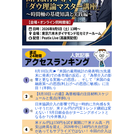
8月10日(月)■『米国の雇用統計の発表明け(先週
末に発表)での各市場の反応』と『為替介入の影
響と更なる実施への思惑』、そして『米国の金
融政策への思惑(利上げへの思惑に敏感)』に注
目！(羊飼い)
【8月10日～の週】為替相場の注目材料スケジ
ュールと焦点(羊飼い)
日米協調介入の影響で円は一時的に方向感を失
いそうだが、米ドル/円の円安トレンド継続は変
えない！9月日銀会合がターニングポイントと
なるか？(今井雅人)
米ドル/円は150円を試す展開に!? 米ドル高・円
安は終焉を迎え、2026年中に140円の大台打診
があってもサプライズではない！ 今回の介入は