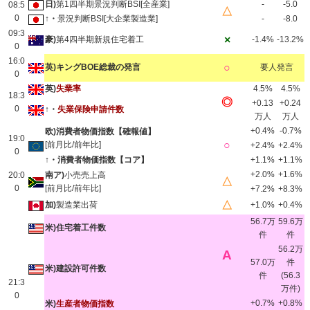
日)
第1四半期景況判断BSI[全産業]
-
-5.0
08:5
△
0
↑・
景況判断BSI[大企業製造業]
-
-8.0
09:3
×
豪)
第4四半期新規住宅着工
-1.4%
-13.2%
0
16:0
○
英)キングBOE総裁の発言
要人発言
0
英)
失業率
4.5%
4.5%
18:3
◎
+0.13
+0.24
0
↑・
失業保険申請件数
万人
万人
+0.4%
-0.7%
欧)消費者物価指数【確報値】
19:0
○
[前月比/前年比]
+2.4%
+2.4%
0
↑・消費者物価指数
【コア】
+1.1%
+1.1%
+2.0%
+1.6%
20:0
南ア)
小売売上高
△
0
[前月比/前年比]
+7.2%
+8.3%
△
加)
製造業出荷
+1.0%
+0.4%
56.7万
59.6万
米)住宅着工件数
件
件
56.2万
A
57.0万
件
米)建設許可件数
件
(56.3
21:3
万件)
0
+0.7%
+0.8%
米)
生産者物価指数