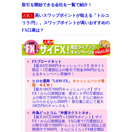
取引を開始できる会社を一覧で紹介！
高いスワップポイントが狙える「トルコ
人気！
リラ/円」。スワップポイントが高いおすすめの
FX口座は？
FXブロードネット
【最大6万3000円キャッシュバック】当サイト
限定！1万通貨以上の取引で現金3000円がもら
えるキャンペーン実施中！
ヒロセ通商「LION FX」
キャッシュバック増
額
ＮＥＷ！
【最大100万7000円キャッシュバック】ザイ
FX！から口座開設後、英ポンド/円1万通貨以
上の取引で5000円がもらえる！ さらに他社か
らのりかえなら2000円！ 取引量に応じて最大
100万円のチャンスも！
外為どっとコム「外貨ネクストネオ」
【最大101万2000円＋1200FXポイント】ザイ
FX！から口座開設後、FX口座で1万通貨以上
の取引1回で5000円+らくらくFX積立1回以上定
期買付で3000円。さらにらくらくFX積立開設