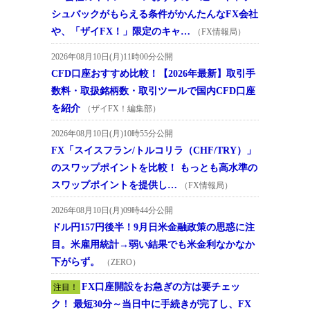
シュバックがもらえる条件がかんたんなFX会社
や、「ザイFX！」限定のキャ…
（FX情報局）
2026年08月10日(月)11時00分公開
CFD口座おすすめ比較！【2026年最新】取引手
数料・取扱銘柄数・取引ツールで国内CFD口座
を紹介
（ザイFX！編集部）
2026年08月10日(月)10時55分公開
FX「スイスフラン/トルコリラ（CHF/TRY）」
のスワップポイントを比較！ もっとも高水準の
スワップポイントを提供し…
（FX情報局）
2026年08月10日(月)09時44分公開
ドル円157円後半！9月日米金融政策の思惑に注
目。米雇用統計→弱い結果でも米金利なかなか
下がらず。
（ZERO）
FX口座開設をお急ぎの方は要チェッ
注目！
ク！ 最短30分～当日中に手続きが完了し、FX