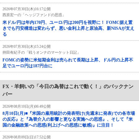
2026年07月30日(木)16:17公開
西原宏一の「ヘッジファンドの思惑」
米ドル/円は年内170円、ユーロ/円は200円を視野に！ FOMC据え置
きでも円安構造は変わらず、悪い金利上昇と原油高、新NISAが支え
る
2026年07月30日(木)15:24公開
持田有紀子の「戦うオンナのマーケット日記」
FOMCの姿勢に米短期金利は売られて長期は上昇、ドル円の上昇不
足でユーロ円は187円台に
FX・羊飼いの「今日の為替はこれで動く！」のバックナン
バー
2026年08月10日(月)06:49公開
8月10日(月)■『米国の雇用統計の発表明け(先週末に発表)での各市場
の反応』と『為替介入の影響と更なる実施への思惑』、そして『米
国の金融政策への思惑(利上げへの思惑に敏感)』に注目！
2026年08月09日(日)17:52公開