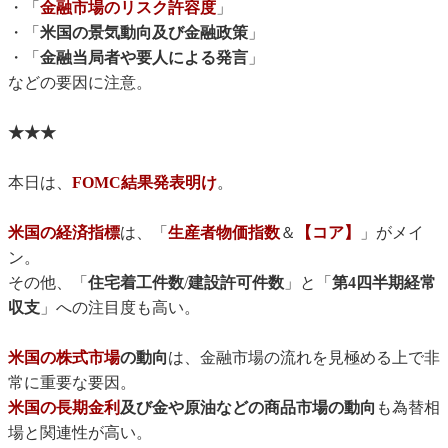
・「
金融市場のリスク許容度
」
・「
米国の景気動向及び金融政策
」
・「
金融当局者や要人による発言
」
などの要因に注意。
★★★
本日は、
FOMC結果発表明け
。
米国の経済指標
は、「
生産者物価指数
＆
【コア】
」がメイ
ン。
その他、「
住宅着工件数
/
建設許可件数
」と「
第4四半期経常
収支
」への注目度も高い。
米国の株式市場
の動向
は、金融市場の流れを見極める上で非
常に重要な要因。
米国の長期金利
及び金や原油などの商品市場の動向
も為替相
場と関連性が高い。