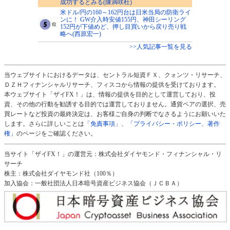
成功するとみる(陳満咲杜)
米ドル/円の160～162円台は日米当局の防衛ライ
ンに！ GW介入時安値155円、神田シーリング
152円が下値めど、押し目買いから戻り売り戦
略へ(西原宏一)
>>人気記事一覧を見る
当ウェブサイトにおけるデータは、セントラル短資ＦＸ、クォンツ・リサーチ、
ＤＺＨフィナンシャルリサーチ、フィスコから情報の提供を受けております。
本ウェブサイト「ザイFX！」は、情報の提供を目的として運営しており、投
資、その他の行動を勧誘する目的では運営しておりません。通貨ペアの選択、売
買レートなど投資の最終決定は、お客様ご自身の判断でなさるようにお願いいた
します。さらに詳しいことは
「免責事項」
、
「プライバシー・ポリシー、著作
権」
のページをご確認ください。
当サイト「ザイFX！」の運営元：株式会社ダイヤモンド・フィナンシャル・リ
サーチ
株主：株式会社ダイヤモンド社（100％）
加入協会：一般社団法人日本暗号資産ビジネス協会（ＪＣＢＡ）