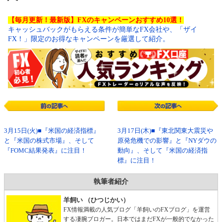
【毎月更新！最新版】FXのキャンペーンおすすめ10選！
キャッシュバックがもらえる条件が簡単なFX会社や、「ザイ
FX！」限定のお得なキャンペーンを厳選して紹介。
3月15日(火)■『米国の経済指標』
3月17日(木)■『東北関東大震災や
と『米国の株式市場』、そして
原発危機での影響』と『NYダウの
『FOMC結果発表』に注目！
動向』、そして『米国の経済指
標』に注目！
執筆者紹介
羊飼い （ひつじかい）
FX情報満載の人気ブログ「羊飼いのFXブログ」を運営
する凄腕ブロガー。日本ではまだFXが一般的でなかった