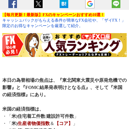
【毎月更新！最新版】FXのキャンペーンおすすめ10選！
キャッシュバックがもらえる条件が簡単なFX会社や、「ザイFX！」
限定のお得なキャンペーンを厳選して紹介。
本日の為替相場の焦点は、『東北関東大震災や原発危機での
影響』と『FOMC結果発表明けとなる点』、そして『米国
の経済指標』にあり。
米国の経済指標は、
・「
米)住宅着工件数
/
建設許可件数
」
・「
米)
生産者物価指数
＆
【コア】
」