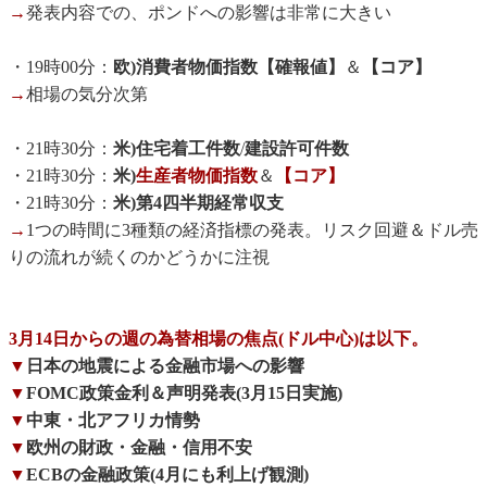
→
発表内容での、ポンドへの影響は非常に大きい
・19時00分：
欧)消費者物価指数【確報値】
＆
【コア】
→
相場の気分次第
・21時30分：
米)住宅着工件数
/
建設許可件数
・21時30分：
米)
生産者物価指数
＆
【コア】
・21時30分：
米)第4四半期経常収支
→
1つの時間に3種類の経済指標の発表。リスク回避＆ドル売
りの流れが続くのかどうかに注視
3月14日からの週の為替相場の焦点(ドル中心)は以下。
▼
日本の地震による金融市場への影響
▼
FOMC政策金利＆声明発表(3月15日実施)
▼
中東・北アフリカ情勢
▼
欧州の財政・金融・信用不安
▼
ECBの金融政策(4月にも利上げ観測)