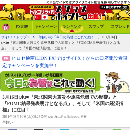
FX比較
キャンペーン
ランキング
スワップ
スプレッド
ザイFX！トップ
>
FX・羊飼いの「今日の為替はこれで動く！」
> 3月16日
(水)■『東北関東大震災や原発危機での影響』と『FOMC結果発表明けとなる
点』、そして『米国の経済指標』に注目！
ヒロセ通商[LION FX]ではザイFX！からの口座開設者限
定キャンペーンを実施中！
3月16日(水)■『東北関東大震災や原発危機での影響』と
『FOMC結果発表明けとなる点』、そして『米国の経済指
標』に注目！
2011年03月16日(水)06:27公開
[2011年03月16日(水)06:27更新]
羊飼い