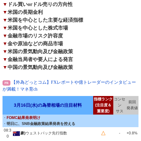
▼
ドル買いorドル売りの方向性
▼
米国の長期金利
▼
米国を中心とした主要な経済指標
▼
米国を中心とした株式市場
▼
金融市場のリスク許容度
▼
金や原油などの商品市場
▼
米国の景気動向及び金融政策
▼
金融当局者や要人による発言
▼
中国の景気動向及び金融政策
【外為どっとコム】FXレポートや億トレーダーのインタビュー
が満載！マネ育ch
指標ランク
コンセ
前回
3月16日(水)の為替相場の注目材料
(注目度＆
ン
発表値
重要度)
サス
・
FOMC結果発表明け
・
明日に、SNB金融政策結果発表を控える
08:3
△
豪)
ウェストパック先行指数
-
+0.8%
0