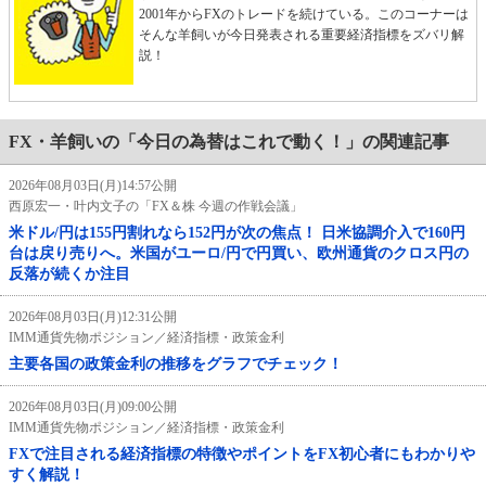
2001年からFXのトレードを続けている。このコーナーは
そんな羊飼いが今日発表される重要経済指標をズバリ解
説！
FX・羊飼いの「今日の為替はこれで動く！」の関連記事
2026年08月03日(月)14:57公開
西原宏一・叶内文子の「FX＆株 今週の作戦会議」
米ドル/円は155円割れなら152円が次の焦点！ 日米協調介入で160円
台は戻り売りへ。米国がユーロ/円で円買い、欧州通貨のクロス円の
反落が続くか注目
2026年08月03日(月)12:31公開
IMM通貨先物ポジション／経済指標・政策金利
主要各国の政策金利の推移をグラフでチェック！
2026年08月03日(月)09:00公開
IMM通貨先物ポジション／経済指標・政策金利
FXで注目される経済指標の特徴やポイントをFX初心者にもわかりや
すく解説！