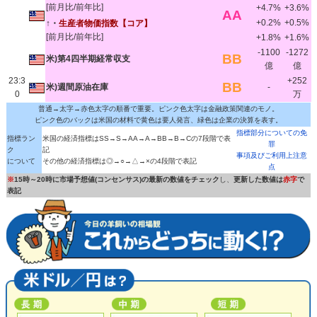
[前月比/前年比]
+4.7%
+3.6%
AA
+0.2%
+0.5%
↑・
生産者物価指数
【コア】
[前月比/前年比]
+1.8%
+1.6%
-1100
-1272
BB
米)第4四半期経常収支
億
億
23:3
+252
BB
米)週間原油在庫
-
0
万
普通→太字→赤色太字の順番で重要。ピンク色太字は金融政策関連のモノ。
ピンク色のバックは米国の材料で黄色は要人発言、緑色は企業の決算を表す。
指標部分についての免
指標ラン
米国の経済指標はSS→S→AA→A→BB→B→Cの7段階で表
罪
ク
記
事項及びご利用上注意
について
その他の経済指標は◎→○→△→×の4段階で表記
点
※
15時～20時に市場予想値(コンセンサス)の最新の数値をチェック
し、
更新した数値は
赤字
で
表記