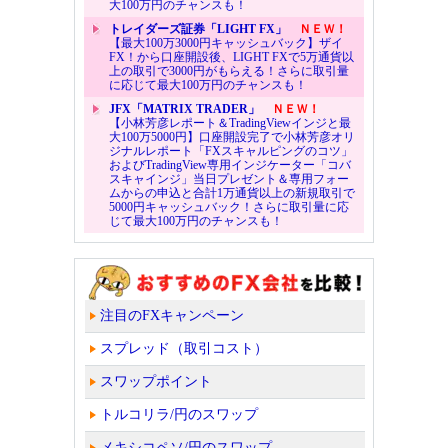
大100万円のチャンスも！
トレイダーズ証券「LIGHT FX」
ＮＥＷ！
【最大100万3000円キャッシュバック】ザイ
FX！から口座開設後、LIGHT FXで5万通貨以
上の取引で3000円がもらえる！さらに取引量
に応じて最大100万円のチャンスも！
JFX「MATRIX TRADER」
ＮＥＷ！
【小林芳彦レポート＆TradingViewインジと最
大100万5000円】口座開設完了で小林芳彦オリ
ジナルレポート「FXスキャルピングのコツ」
およびTradingView専用インジケーター「コバ
スキャインジ」当日プレゼント＆専用フォー
ムからの申込と合計1万通貨以上の新規取引で
5000円キャッシュバック！さらに取引量に応
じて最大100万円のチャンスも！
注目のFXキャンペーン
スプレッド（取引コスト）
スワップポイント
トルコリラ/円のスワップ
メキシコペソ/円のスワップ