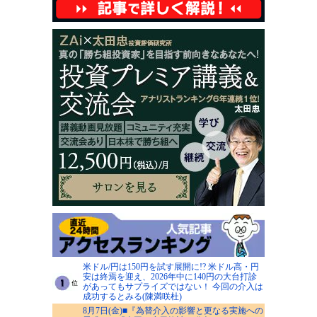
米ドル/円は150円を試す展開に!? 米ドル高・円
安は終焉を迎え、2026年中に140円の大台打診
があってもサプライズではない！ 今回の介入は
成功するとみる(陳満咲杜)
8月7日(金)■『為替介入の影響と更なる実施への