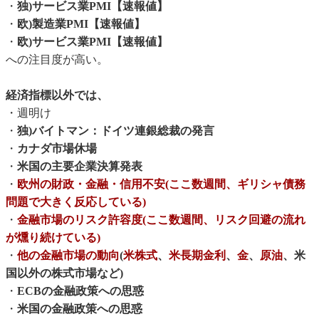
・
独)サービス業PMI【速報値】
・
欧)製造業PMI【速報値】
・
欧)サービス業PMI【速報値】
への注目度が高い。
経済指標以外では、
・週明け
・
独)バイトマン：ドイツ連銀総裁の発言
・
カナダ市場休場
・
米国の主要企業決算発表
・
欧州の財政・金融・信用不安(ここ数週間、ギリシャ債務
問題で大きく反応している)
・
金融市場のリスク許容度(ここ数週間、リスク回避の流れ
が燻り続けている)
・
他の金融市場の動向
(
米株式
、
米長期金利
、
金
、
原油
、米
国以外の株式市場など)
・
ECBの金融政策への思惑
・
米国の金融政策への思惑