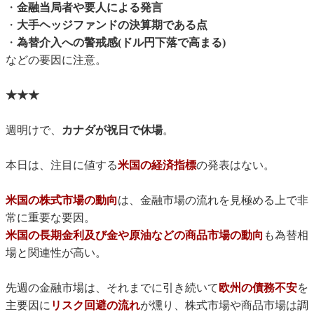
・
金融当局者や要人による発言
・
大手ヘッジファンドの決算期である点
・
為替介入への警戒感(ドル円下落で高まる)
などの要因に注意。
★★★
週明けで、
カナダが祝日で休場
。
本日は、注目に値する
米国の経済指標
の発表はない。
米国の株式市場の動向
は、金融市場の流れを見極める上で非
常に重要な要因。
米国の長期金利及び金や原油などの商品市場の動向
も為替相
場と関連性が高い。
先週の金融市場は、それまでに引き続いて
欧州の債務不安
を
主要因に
リスク回避の流れ
が燻り、株式市場や商品市場は調