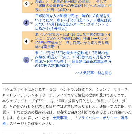
思惑』と『米国の雇用統計の発表』、そして
『米国の金融政策への思惑(利上げへの思惑に注
視)』に注目！(羊飼い)
日米協調介入の影響で円は一時的に方向感を失
いそうだが、米ドル/円の円安トレンド継続は変
えない！9月日銀会合がターニングポイントと
なるか？(今井雅人)
米ドル/円の160～162円台は日米当局の防衛ライ
ンに！ GW介入時安値155円、神田シーリング
152円が下値めど、押し目買いから戻り売り戦
略へ(西原宏一)
米ドル/円は155円が最大の分岐点！ 7月足の包
み線を8月足が下抜け、155円割れなら月足ダウ
理論が下向き転換！ 下値目処は高市総裁誕生時
の147円の窓(田向宏行)
>>人気記事一覧を見る
当ウェブサイトにおけるデータは、セントラル短資ＦＸ、クォンツ・リサーチ、
ＤＺＨフィナンシャルリサーチ、フィスコから情報の提供を受けております。
本ウェブサイト「ザイFX！」は、情報の提供を目的として運営しており、投
資、その他の行動を勧誘する目的では運営しておりません。通貨ペアの選択、売
買レートなど投資の最終決定は、お客様ご自身の判断でなさるようにお願いいた
します。さらに詳しいことは
「免責事項」
、
「プライバシー・ポリシー、著作
権」
のページをご確認ください。