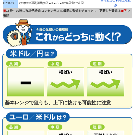
事項及びご利用上注意
について
その他の経済指標は◎→○→△→×の4段階で表記
点
※
15時～20時に市場予想値(コンセンサス)の最新の数値をチェック
し、
更新した数値は
赤字
で
表記
基本レンジで狙うも、上下に抜ける可能性に注意