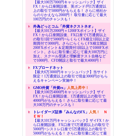
【最大100万7000円キャッシュバック】ザイ
FX！から口座開設後、英ポンド/円1万通貨以
上の取引で5000円がもらえる！ さらに他社か
らのりかえなら2000円！ 取引量に応じて最大
100万円のチャンスも！
外為どっとコム「外貨ネクストネオ」
【最大101万2000円＋1200FXポイント】ザイ
FX！から口座開設後、FX口座で1万通貨以上
の取引1回で5000円+らくらくFX積立1回以上定
期買付で3000円。さらにらくらくFX積立開設
200FXポイント＆定期買付1回以上で1000FXポ
イント。さらに取引量に応じて最大100万円に
加え、スクール受講と理解度テスト合格など
で1000円、CFD開設と取引で最大4000円！
FXブロードネット
【最大6万3000円キャッシュバック】当サイト
限定！1万通貨以上の取引で現金3000円がもら
えるキャンペーン実施中！
GMO外貨「外貨ex」
人気上昇中！
【最大100万4000円キャッシュバック】ザイ
FX！から口座開設後、1万通貨以上の取引で
4000円がもらえる！ さらに取引量に応じて最
大100万円のチャンスも！
トレイダーズ証券「みんなのFX」
人気！
Ｎ
ＥＷ！
【最大101万円キャッシュバック】ザイFX！か
ら口座開設後、FX口座で5万通貨以上の取引で
5000円+シストレ口座で5万通貨以上の取引で
5000円がもらえる！ さらに取引量に応じて最