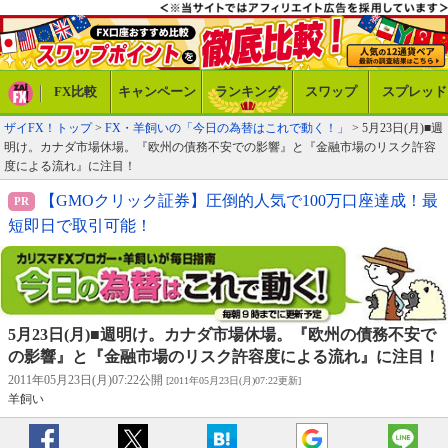
FX比較
キャンペーン
ランキング
スワップ
スプレッド
ザイFX！トップ
>
FX・羊飼いの「今日の為替はこれで動く！」
> 5月23日(月)■週
明け。カナダ市場休場。『欧州の債務不安での影響』と『金融市場のリスク許容
度による流れ』に注目！
【GMOクリック証券】圧倒的人気で100万口座達成！最
短即日で取引可能！
5月23日(月)■週明け。カナダ市場休場。『欧州の債務不安で
の影響』と『金融市場のリスク許容度による流れ』に注目！
2011年05月23日(月)07:22公開
[2011年05月23日(月)07:22更新]
羊飼い