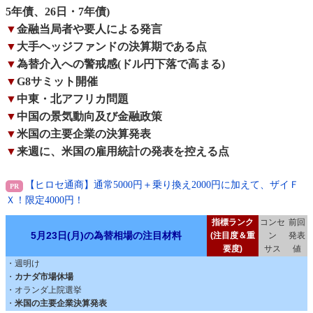
5年債、26日・7年債)
▼
金融当局者や要人による発言
▼
大手ヘッジファンドの決算期である点
▼
為替介入への警戒感(ドル円下落で高まる)
▼
G8サミット開催
▼
中東・北アフリカ問題
▼
中国の景気動向及び金融政策
▼
米国の主要企業の決算発表
▼
来週に、米国の雇用統計の発表を控える点
【ヒロセ通商】通常5000円＋乗り換え2000円に加えて、ザイＦ
Ｘ！限定4000円！
指標ランク
コンセ
前回
5月23日(月)の為替相場の注目材料
(注目度＆重
ン
発表
要度)
サス
値
・週明け
・
カナダ市場休場
・オランダ上院選挙
・
米国の主要企業決算発表