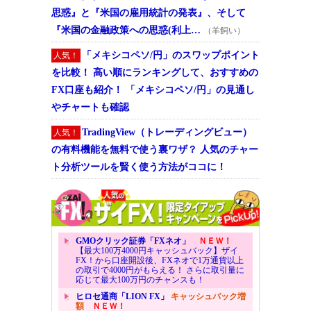
思惑』と『米国の雇用統計の発表』、そして
『米国の金融政策への思惑(利上…
（羊飼い）
「メキシコペソ/円」のスワップポイント
人気！
を比較！ 高い順にランキングして、おすすめの
FX口座も紹介！ 「メキシコペソ/円」の見通し
やチャートも確認
TradingView（トレーディングビュー）
人気！
の有料機能を無料で使う裏ワザ？ 人気のチャー
ト分析ツールを賢く使う方法がココに！
GMOクリック証券「FXネオ」
ＮＥＷ！
【最大100万4000円キャッシュバック】ザイ
FX！から口座開設後、FXネオで1万通貨以上
の取引で4000円がもらえる！ さらに取引量に
応じて最大100万円のチャンスも！
ヒロセ通商「LION FX」
キャッシュバック増
額
ＮＥＷ！