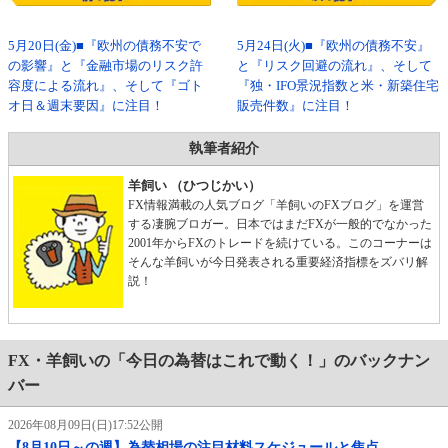
5月20日(金)■『欧州の債務不安で
5月24日(火)■『欧州の債務不安』
の影響』と『金融市場のリスク許
と『リスク回避の流れ』、そして
容度による流れ』、そして『ゴト
『独・IFO景況指数と米・新築住宅
オ日＆週末要因』に注目！
販売件数』に注目！
執筆者紹介
羊飼い （ひつじかい）
FX情報満載の人気ブログ「羊飼いのFXブログ」を運営
する凄腕ブロガー。日本ではまだFXが一般的でなかった
2001年からFXのトレードを続けている。このコーナーは
そんな羊飼いが今日発表される重要経済指標をズバリ解
説！
FX・羊飼いの「今日の為替はこれで動く！」のバックナン
バー
2026年08月09日(日)17:52公開
【8月10日～の週】為替相場の注目材料スケジュールと焦点