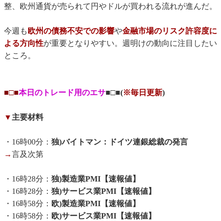
整、欧州通貨が売られて円やドルが買われる流れが進んだ。
今週も
欧州の債務不安での影響
や
金融市場のリスク許容度に
よる方向性
が重要となりやすい。週明けの動向に注目したい
ところ。
■□■
本日のトレード用のエサ
■□■(
※毎日更新
)
▼
主要材料
・16時00分：
独)バイトマン：ドイツ連銀総裁の発言
→
言及次第
・16時28分：
独)製造業PMI【速報値】
・16時28分：
独)サービス業PMI【速報値】
・16時58分：
欧)製造業PMI【速報値】
・16時58分：
欧)サービス業PMI【速報値】