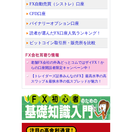
FX自動売買（シストレ）口座
CFD口座
バイナリーオプション口座
読者が選んだFX口座人気ランキング！
ビットコイン取引所・販売所を比較
老舗FX会社の外為どっとコムではザイFX！か
らの口座開設者限定キャンペーン中！
【トレイダーズ証券みんなのFX】最高水準の高
スワップ＆最狭水準の低スプレッドが魅力！