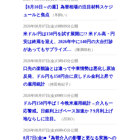
【8月10日～の週】為替相場の注目材料スケジ
ュールと焦点
（羊飼い）
2026年08月07日(金)18時09分公開
米ドル/円は150円を試す展開に!? 米ドル高・円
安は終焉を迎え、2026年中に140円の大台打診
があってもサプライズ…
（陳満咲杜）
2026年08月07日(金)15時43分公開
口先の楽観論とは違って中東情勢は悪化し原油
反発、ドル円も158円台に戻しドル金利上昇で
の雇用統計
（持田有紀子）
2026年08月07日(金)09時11分公開
ドル円158円半ば！今晩米雇用統計→介入も一
応警戒。日銀利上げペース加速か？9月利上げ
地ならしに注目。
（ZERO）
2026年08月07日(金)06時45分公開
8月7日(金)■『為替介入の影響と更なる実施への