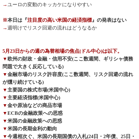
→
ユーロの変動のキッカケになりやすい
※
本日は『
注目度の高い米国の経済指標
』の発表はない
→
週明けでリスク回避の流れはどうなるか
5月23日からの週の為替相場の焦点(ドル中心)は以下。
▼
欧州の財政・金融・信用不安(ここ数週間、ギリシャ債務
問題で大きく反応している)
▼
金融市場のリスク許容度(ここ数週間、リスク回避の流れ
が燻り続けている)
▼
主要国の株式市場(米国中心)
▼
主要経済指標(米国中心)
▼
金や原油などの商品市場
▼
ECBの金融政策への思惑
▼
米国の金融政策への思惑
▼
米国の長期金利の動向
▼
今週相次ぐ、米国の長期国債の入札(24日・2年債、25日・