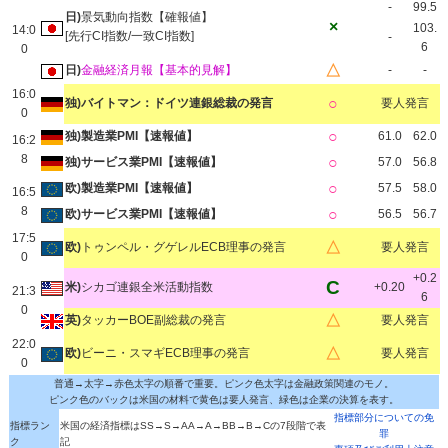
-
99.5
日)
景気動向指数【確報値】
×
103.
14:0
[先行CI指数/一致CI指数]
-
6
0
△
日)
金融経済月報【基本的見解】
-
-
16:0
○
独)バイトマン：ドイツ連銀総裁の発言
要人発言
0
○
独)製造業PMI【速報値】
61.0
62.0
16:2
8
○
独)サービス業PMI【速報値】
57.0
56.8
○
欧)製造業PMI【速報値】
57.5
58.0
16:5
8
○
欧)サービス業PMI【速報値】
56.5
56.7
17:5
△
欧)
トゥンペル・グゲレルECB理事の発言
要人発言
0
+0.2
C
米)
シカゴ連銀全米活動指数
+0.20
21:3
6
0
△
英)
タッカーBOE副総裁の発言
要人発言
22:0
△
欧)
ビーニ・スマギECB理事の発言
要人発言
0
普通→太字→赤色太字の順番で重要。ピンク色太字は金融政策関連のモノ。
ピンク色のバックは米国の材料で黄色は要人発言、緑色は企業の決算を表す。
指標部分についての免
指標ラン
米国の経済指標はSS→S→AA→A→BB→B→Cの7段階で表
罪
ク
記