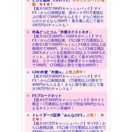
ヒロセ通商「LION FX」
キャッシュバック増
額
ＮＥＷ！
【最大100万7000円キャッシュバック】ザイ
FX！から口座開設後、英ポンド/円1万通貨以
上の取引で5000円がもらえる！ さらに他社か
らのりかえなら2000円！ 取引量に応じて最大
100万円のチャンスも！
外為どっとコム「外貨ネクストネオ」
【最大101万2000円＋1200FXポイント】ザイ
FX！から口座開設後、FX口座で1万通貨以上
の取引1回で5000円+らくらくFX積立1回以上定
期買付で3000円。さらにらくらくFX積立開設
200FXポイント＆定期買付1回以上で1000FXポ
イント。さらに取引量に応じて最大100万円に
加え、スクール受講と理解度テスト合格など
で1000円、CFD開設と取引で最大4000円！
GMO外貨「外貨ex」
人気上昇中！
【最大100万4000円キャッシュバック】ザイ
FX！から口座開設後、1万通貨以上の取引で
4000円がもらえる！ さらに取引量に応じて最
大100万円のチャンスも！
FXブロードネット
【最大6万3000円キャッシュバック】当サイト
限定！1万通貨以上の取引で現金3000円がもら
えるキャンペーン実施中！
トレイダーズ証券「みんなのFX」
人気！
Ｎ
ＥＷ！
【最大101万円キャッシュバック】ザイFX！か
ら口座開設後、FX口座で5万通貨以上の取引で
5000円+シストレ口座で5万通貨以上の取引で