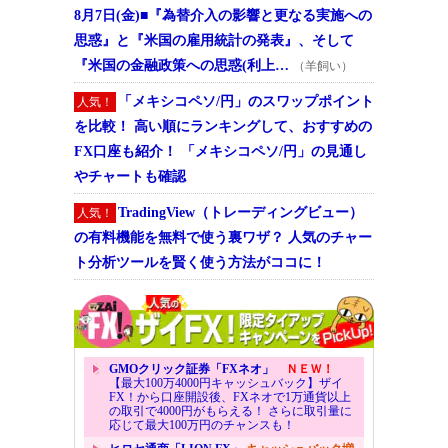
8月7日(金)■『為替介入の影響と更なる実施への
思惑』と『米国の雇用統計の発表』、そして
『米国の金融政策への思惑(利上…
（羊飼い）
「メキシコペソ/円」のスワップポイント
人気！
を比較！ 高い順にランキングして、おすすめの
FX口座も紹介！ 「メキシコペソ/円」の見通し
やチャートも確認
TradingView（トレーディングビュー）
人気！
の有料機能を無料で使う裏ワザ？ 人気のチャー
ト分析ツールを賢く使う方法がココに！
GMOクリック証券「FXネオ」
ＮＥＷ！
【最大100万4000円キャッシュバック】ザイ
FX！から口座開設後、FXネオで1万通貨以上
の取引で4000円がもらえる！ さらに取引量に
応じて最大100万円のチャンスも！