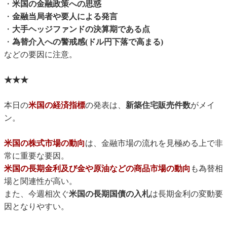
・
米国の金融政策への思惑
・
金融当局者や要人による発言
・
大手ヘッジファンドの決算期である点
・
為替介入への警戒感(ドル円下落で高まる)
などの要因に注意。
★★★
本日の
米国の経済指標
の発表は、
新築住宅販売件数
がメイ
ン。
米国の株式市場の動向
は、金融市場の流れを見極める上で非
常に重要な要因。
米国の長期金利及び金や原油などの商品市場の動向
も為替相
場と関連性が高い。
また、今週相次ぐ
米国の長期国債の入札
は長期金利の変動要
因となりやすい。