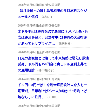
2026年08月09日(日)17時52分公開
【8月10日～の週】為替相場の注目材料スケジ
ュールと焦点
（羊飼い）
2026年08月07日(金)18時09分公開
米ドル/円は150円を試す展開に!? 米ドル高・円
安は終焉を迎え、2026年中に140円の大台打診
があってもサプライズ…
（陳満咲杜）
2026年08月07日(金)15時43分公開
口先の楽観論とは違って中東情勢は悪化し原油
反発、ドル円も158円台に戻しドル金利上昇で
の雇用統計
（持田有紀子）
2026年08月07日(金)09時11分公開
ドル円158円半ば！今晩米雇用統計→介入も一
応警戒。日銀利上げペース加速か？9月利上げ
地ならしに注目。
（ZERO）
2026年08月07日(金)06時45分公開