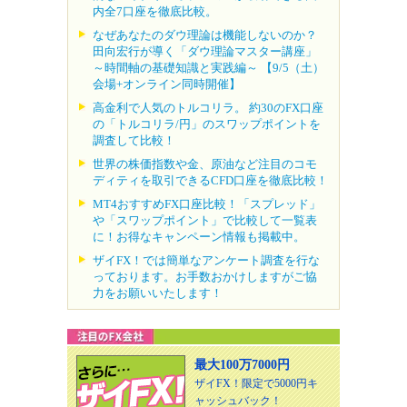
内全7口座を徹底比較。
なぜあなたのダウ理論は機能しないのか？
田向宏行が導く「ダウ理論マスター講座」
～時間軸の基礎知識と実践編～ 【9/5（土）
会場+オンライン同時開催】
高金利で人気のトルコリラ。 約30のFX口座
の「トルコリラ/円」のスワップポイントを
調査して比較！
世界の株価指数や金、原油など注目のコモ
ディティを取引できるCFD口座を徹底比較！
MT4おすすめFX口座比較！「スプレッド」
や「スワップポイント」で比較して一覧表
に！お得なキャンペーン情報も掲載中。
ザイFX！では簡単なアンケート調査を行な
っております。お手数おかけしますがご協
力をお願いいたします！
最大100万7000円
ザイFX！限定で5000円キ
ャッシュバック！