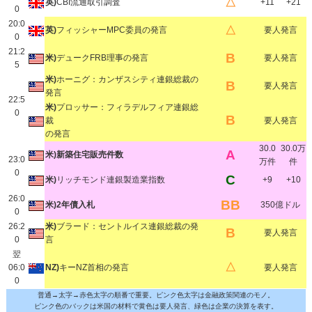
△
英)
CBI流通取引調査
+11
+21
0
20:0
△
英)
フィッシャーMPC委員の発言
要人発言
0
21:2
B
米)
デュークFRB理事の発言
要人発言
5
米)
ホーニグ：カンザスシティ連銀総裁の
B
要人発言
発言
22:5
米)
プロッサー：フィラデルフィア連銀総
0
B
裁
要人発言
の発言
30.0
30.0万
A
米)新築住宅販売件数
23:0
万件
件
0
C
米)
リッチモンド連銀製造業指数
+9
+10
26:0
BB
米)2年債入札
350億ドル
0
26:2
米)
ブラード：セントルイス連銀総裁の発
B
要人発言
0
言
翌
△
06:0
NZ)
キーNZ首相の発言
要人発言
0
普通→太字→赤色太字の順番で重要。ピンク色太字は金融政策関連のモノ。
ピンク色のバックは米国の材料で黄色は要人発言、緑色は企業の決算を表す。