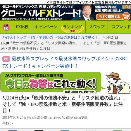
FX比較
キャンペーン
ランキング
スワップ
スプレッド
ザイFX！トップ
>
FX・羊飼いの「今日の為替はこれで動く！」
> 5月24日
(火)■『欧州の債務不安』と『リスク回避の流れ』、そして『独・IFO景況指数と
米・新築住宅販売件数』に注目！
最狭水準スプレッド＆最良水準スワップポイントのSBI
FXトレード！キャンペーン実施中！
5月24日(火)■『欧州の債務不安』と『リスク回避の流れ』、
そして『独・IFO景況指数と米・新築住宅販売件数』に注
目！
2011年05月24日(火)08:21公開
[2011年05月24日(火)08:21更新]
羊飼い