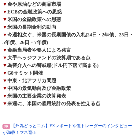
▼
金や原油などの商品市場
▼
ECBの金融政策への思惑
▼
米国の金融政策への思惑
▼
米国の長期金利の動向
▼
今週相次ぐ、米国の長期国債の入札(24日・2年債、25日・
5年債、26日・7年債)
▼
金融当局者や要人による発言
▼
大手ヘッジファンドの決算期である点
▼
為替介入への警戒感(ドル円下落で高まる)
▼
G8サミット開催
▼
中東・北アフリカ問題
▼
中国の景気動向及び金融政策
▼
米国の主要企業の決算発表
▼
来週に、米国の雇用統計の発表を控える点
【外為どっとコム】FXレポートや億トレーダーのインタビュー
が満載！マネ育ch