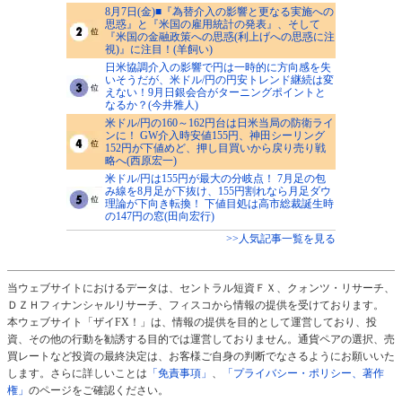
8月7日(金)■『為替介入の影響と更なる実施への
思惑』と『米国の雇用統計の発表』、そして
『米国の金融政策への思惑(利上げへの思惑に注
視)』に注目！(羊飼い)
日米協調介入の影響で円は一時的に方向感を失
いそうだが、米ドル/円の円安トレンド継続は変
えない！9月日銀会合がターニングポイントと
なるか？(今井雅人)
米ドル/円の160～162円台は日米当局の防衛ライ
ンに！ GW介入時安値155円、神田シーリング
152円が下値めど、押し目買いから戻り売り戦
略へ(西原宏一)
米ドル/円は155円が最大の分岐点！ 7月足の包
み線を8月足が下抜け、155円割れなら月足ダウ
理論が下向き転換！ 下値目処は高市総裁誕生時
の147円の窓(田向宏行)
>>人気記事一覧を見る
当ウェブサイトにおけるデータは、セントラル短資ＦＸ、クォンツ・リサーチ、
ＤＺＨフィナンシャルリサーチ、フィスコから情報の提供を受けております。
本ウェブサイト「ザイFX！」は、情報の提供を目的として運営しており、投
資、その他の行動を勧誘する目的では運営しておりません。通貨ペアの選択、売
買レートなど投資の最終決定は、お客様ご自身の判断でなさるようにお願いいた
します。さらに詳しいことは
「免責事項」
、
「プライバシー・ポリシー、著作
権」
のページをご確認ください。