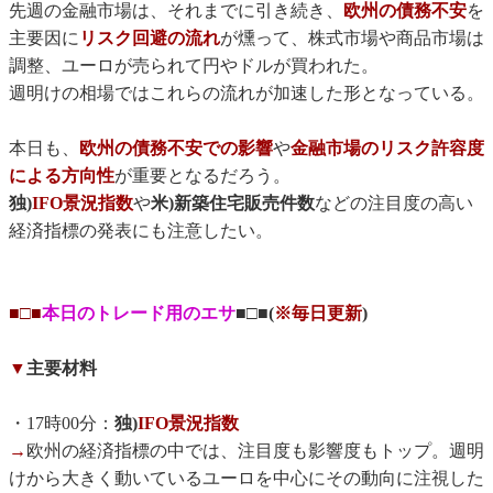
先週の金融市場は、それまでに引き続き、
欧州の債務不安
を
主要因に
リスク回避の流れ
が燻って、株式市場や商品市場は
調整、ユーロが売られて円やドルが買われた。
週明けの相場ではこれらの流れが加速した形となっている。
本日も、
欧州の債務不安での影響
や
金融市場のリスク許容度
による方向性
が重要となるだろう。
独)
IFO景況指数
や
米)新築住宅販売件数
などの注目度の高い
経済指標の発表にも注意したい。
■□■
本日のトレード用のエサ
■□■(
※毎日更新
)
▼
主要材料
・17時00分：
独)
IFO景況指数
→
欧州の経済指標の中では、注目度も影響度もトップ。週明
けから大きく動いているユーロを中心にその動向に注視した