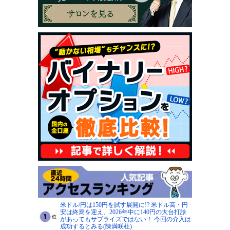
米ドル/円は150円を試す展開に!? 米ドル高・円
安は終焉を迎え、2026年中に140円の大台打診
があってもサプライズではない！ 今回の介入は
成功するとみる(陳満咲杜)