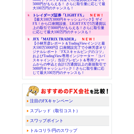
5000円がもらえる！ さらに取引量に応じて最
大100万円のチャンスも！
トレイダーズ証券「LIGHT FX」
ＮＥＷ！
【最大100万3000円キャッシュバック】ザイ
FX！から口座開設後、LIGHT FXで5万通貨以
上の取引で3000円がもらえる！さらに取引量
に応じて最大100万円のチャンスも！
JFX「MATRIX TRADER」
ＮＥＷ！
【小林芳彦レポート＆TradingViewインジと最
大100万5000円】口座開設完了で小林芳彦オリ
ジナルレポート「FXスキャルピングのコツ」
およびTradingView専用インジケーター「コバ
スキャインジ」当日プレゼント＆専用フォー
ムからの申込と合計1万通貨以上の新規取引で
5000円キャッシュバック！さらに取引量に応
じて最大100万円のチャンスも！
注目のFXキャンペーン
スプレッド（取引コスト）
スワップポイント
トルコリラ/円のスワップ