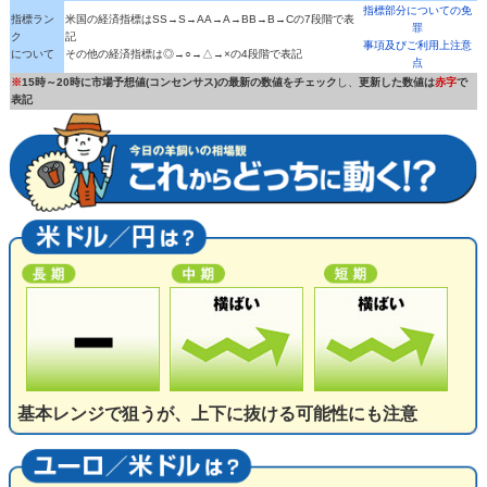
指標部分についての免
指標ラン
米国の経済指標はSS→S→AA→A→BB→B→Cの7段階で表
罪
ク
記
事項及びご利用上注意
について
その他の経済指標は◎→○→△→×の4段階で表記
点
※
15時～20時に市場予想値(コンセンサス)の最新の数値をチェック
し、
更新した数値は
赤字
で
表記
基本レンジで狙うが、上下に抜ける可能性にも注意