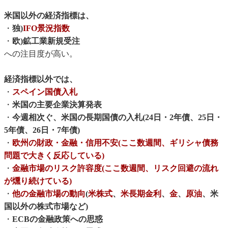
米国以外の経済指標は、
・
独)
IFO景況指数
・
欧)鉱工業新規受注
への注目度が高い。
経済指標以外では、
・
スペイン国債入札
・
米国の主要企業決算発表
・
今週相次ぐ、米国の長期国債の入札(24日・2年債、25日・
5年債、26日・7年債)
・
欧州の財政・金融・信用不安(ここ数週間、ギリシャ債務
問題で大きく反応している)
・
金融市場のリスク許容度(ここ数週間、リスク回避の流れ
が燻り続けている)
・
他の金融市場の動向
(
米株式
、
米長期金利
、
金
、
原油
、米
国以外の株式市場など)
・
ECBの金融政策への思惑