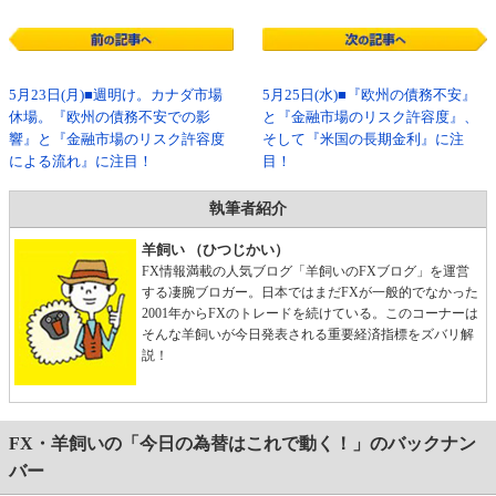
5月23日(月)■週明け。カナダ市場
5月25日(水)■『欧州の債務不安』
休場。『欧州の債務不安での影
と『金融市場のリスク許容度』、
響』と『金融市場のリスク許容度
そして『米国の長期金利』に注
による流れ』に注目！
目！
執筆者紹介
羊飼い （ひつじかい）
FX情報満載の人気ブログ「羊飼いのFXブログ」を運営
する凄腕ブロガー。日本ではまだFXが一般的でなかった
2001年からFXのトレードを続けている。このコーナーは
そんな羊飼いが今日発表される重要経済指標をズバリ解
説！
FX・羊飼いの「今日の為替はこれで動く！」のバックナン
バー