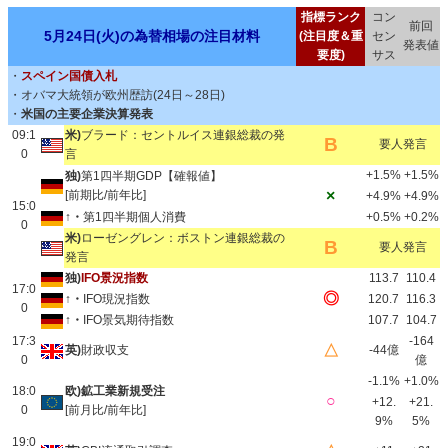
指標ランク
コン
前回
5月24日(火)の為替相場の注目材料
(注目度＆重
セン
発表値
要度)
サス
・
スペイン国債入札
・オバマ大統領が欧州歴訪(24日～28日)
・
米国の主要企業決算発表
09:1
米)
ブラード：セントルイス連銀総裁の発
B
要人発言
0
言
+1.5%
+1.5%
独)
第1四半期GDP【確報値】
×
[前期比/前年比]
+4.9%
+4.9%
15:0
↑・
第1四半期個人消費
+0.5%
+0.2%
0
米)
ローゼングレン：ボストン連銀総裁の
B
要人発言
発言
独)
IFO景況指数
113.7
110.4
17:0
◎
↑・
IFO現況指数
120.7
116.3
0
↑・
IFO景気期待指数
107.7
104.7
17:3
-164
△
英)
財政収支
-44億
0
億
-1.1%
+1.0%
18:0
欧)鉱工業新規受注
○
+12.
+21.
0
[前月比/前年比]
9%
5%
19:0