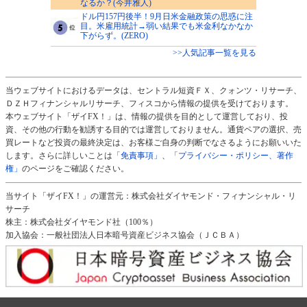
なるか？(今井雅人)
ドル円157円後半！9月日米金融政策の思惑に注
目。米雇用統計→弱い結果でも米金利なかなか
下がらず。(ZERO)
>>人気記事一覧を見る
当ウェブサイトにおけるデータは、セントラル短資ＦＸ、クォンツ・リサーチ、
ＤＺＨフィナンシャルリサーチ、フィスコから情報の提供を受けております。
本ウェブサイト「ザイFX！」は、情報の提供を目的として運営しており、投
資、その他の行動を勧誘する目的では運営しておりません。通貨ペアの選択、売
買レートなど投資の最終決定は、お客様ご自身の判断でなさるようにお願いいた
します。さらに詳しいことは
「免責事項」
、
「プライバシー・ポリシー、著作
権」
のページをご確認ください。
当サイト「ザイFX！」の運営元：株式会社ダイヤモンド・フィナンシャル・リ
サーチ
株主：株式会社ダイヤモンド社（100％）
加入協会：一般社団法人日本暗号資産ビジネス協会（ＪＣＢＡ）