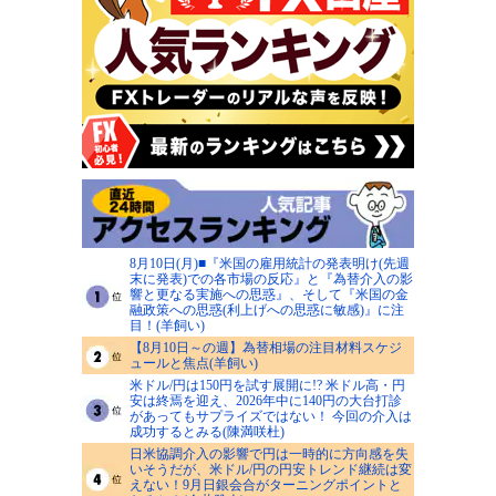
8月10日(月)■『米国の雇用統計の発表明け(先週
末に発表)での各市場の反応』と『為替介入の影
響と更なる実施への思惑』、そして『米国の金
融政策への思惑(利上げへの思惑に敏感)』に注
目！(羊飼い)
【8月10日～の週】為替相場の注目材料スケジ
ュールと焦点(羊飼い)
米ドル/円は150円を試す展開に!? 米ドル高・円
安は終焉を迎え、2026年中に140円の大台打診
があってもサプライズではない！ 今回の介入は
成功するとみる(陳満咲杜)
日米協調介入の影響で円は一時的に方向感を失
いそうだが、米ドル/円の円安トレンド継続は変
えない！9月日銀会合がターニングポイントと