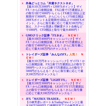
外為どっとコム「外貨ネクストネオ」
【最大101万2000円＋1200FXポイント】ザイ
FX！から口座開設後、FX口座で1万通貨以上
の取引1回で5000円+らくらくFX積立1回以上定
期買付で3000円。さらにらくらくFX積立開設
200FXポイント＆定期買付1回以上で1000FXポ
イント。さらに取引量に応じて最大100万円に
加え、スクール受講と理解度テスト合格など
で1000円、CFD開設と取引で最大4000円！
GMOクリック証券「FXネオ」
ＮＥＷ！
【最大100万4000円キャッシュバック】ザイ
FX！から口座開設後、FXネオで1万通貨以上
の取引で4000円がもらえる！ さらに取引量に
応じて最大100万円のチャンスも！
トレイダーズ証券「みんなのFX」
人気！
Ｎ
ＥＷ！
【最大101万円キャッシュバック】ザイFX！か
ら口座開設後、FX口座で5万通貨以上の取引で
5000円+シストレ口座で5万通貨以上の取引で
5000円がもらえる！ さらに取引量に応じて最
大100万円のチャンスも！
トレイダーズ証券「LIGHT FX」
ＮＥＷ！
【最大100万3000円キャッシュバック】ザイ
FX！から口座開設後、LIGHT FXで5万通貨以
上の取引で3000円がもらえる！さらに取引量
に応じて最大100万円のチャンスも！
JFX「MATRIX TRADER」
ＮＥＷ！
【小林芳彦レポート＆TradingViewインジと最
大100万5000円】口座開設完了で小林芳彦オリ