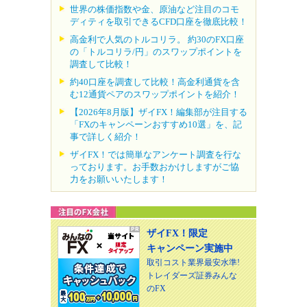
世界の株価指数や金、原油など注目のコモ
ディティを取引できるCFD口座を徹底比較！
高金利で人気のトルコリラ。 約30のFX口座
の「トルコリラ/円」のスワップポイントを
調査して比較！
約40口座を調査して比較！高金利通貨を含
む12通貨ペアのスワップポイントを紹介！
【2026年8月版】ザイFX！編集部が注目する
「FXのキャンペーンおすすめ10選」を、記
事で詳しく紹介！
ザイFX！では簡単なアンケート調査を行な
っております。お手数おかけしますがご協
力をお願いいたします！
ザイFX！限定
キャンペーン実施中
取引コスト業界最安水準!
トレイダーズ証券みんな
のFX