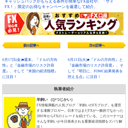
キャッシュバックがもらえる条件が簡単なFX会社や、「ザイ
FX！」限定のお得なキャンペーンを厳選して紹介。
6月17日(金)■週末。『ドルの方向
6月21日(火)■『ドルの方向性』と
性』と『金融市場のリスク許容
『金融市場のリスク許容度』、そ
度』、そして『米国の経済指標』
して『明日に、FOMC結果発表を
に注目！
控える点』に注目！
執筆者紹介
羊飼い （ひつじかい）
FX情報満載の人気ブログ「羊飼いのFXブログ」を運営
する凄腕ブロガー。日本ではまだFXが一般的でなかった
2001年からFXのトレードを続けている。このコーナーは
そんな羊飼いが今日発表される重要経済指標をズバリ解
説！