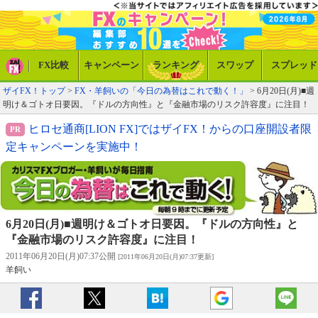
FX比較
キャンペーン
ランキング
スワップ
スプレッド
ザイFX！トップ
>
FX・羊飼いの「今日の為替はこれで動く！」
> 6月20日(月)■週
明け＆ゴトオ日要因。『ドルの方向性』と『金融市場のリスク許容度』に注目！
ヒロセ通商[LION FX]ではザイFX！からの口座開設者限
定キャンペーンを実施中！
6月20日(月)■週明け＆ゴトオ日要因。『ドルの方向性』と
『金融市場のリスク許容度』に注目！
2011年06月20日(月)07:37公開
[2011年06月20日(月)07:37更新]
羊飼い