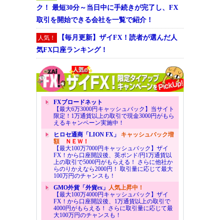
ク！ 最短30分～当日中に手続きが完了し、FX
取引を開始できる会社を一覧で紹介！
【毎月更新】ザイFX！読者が選んだ人
人気！
気FX口座ランキング！
FXブロードネット
【最大6万3000円キャッシュバック】当サイト
限定！1万通貨以上の取引で現金3000円がもら
えるキャンペーン実施中！
ヒロセ通商「LION FX」
キャッシュバック増
額
ＮＥＷ！
【最大100万7000円キャッシュバック】ザイ
FX！から口座開設後、英ポンド/円1万通貨以
上の取引で5000円がもらえる！ さらに他社か
らのりかえなら2000円！ 取引量に応じて最大
100万円のチャンスも！
GMO外貨「外貨ex」
人気上昇中！
【最大100万4000円キャッシュバック】ザイ
FX！から口座開設後、1万通貨以上の取引で
4000円がもらえる！ さらに取引量に応じて最
大100万円のチャンスも！