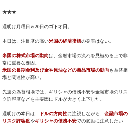
★★★
週明け月曜日＆20日の
ゴトオ日
。
本日は、注目度の高い
米国の経済指標
の発表はない。
米国の株式市場の動向
は、金融市場の流れを見極める上で非
常に重要な要因。
米国の長期金利及び金や原油などの商品市場の動向
も為替相
場と関連性が高い。
先週の為替相場では、ギリシャの債務不安や金融市場のリス
ク許容度などを主要因にドルが大きく上下した。
週明けの本日は、
ドルの方向性
に注視しながら、
金融市場の
リスク許容度
や
ギリシャの債務不安
での変動に注意したい