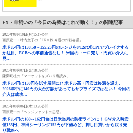
FX・羊飼いの「今日の為替はこれで動く！」の関連記事
2026年08月10日(月)15:17公開
西原宏一・叶内文子の「FX＆株 今週の作戦会議」
米ドル/円は158.58～155.23円のレンジを8/12の米CPIでブレイクする
か注目。ECBへの事前通告なし！ 米国のユーロ売り・円買い介入に
見…
2026年08月07日(金)18:09公開
陳満咲杜の「マーケットをズバリ裏読み」
米ドル/円は150円を試す展開に!? 米ドル高・円安は終焉を迎え、
2026年中に140円の大台打診があってもサプライズではない！ 今回の
介入は成功…
2026年08月06日(木)13:20公開
西原宏一の「ヘッジファンドの思惑」
米ドル/円の160～162円台は日米当局の防衛ラインに！ GW介入時安
値155円、神田シーリング152円が下値めど、押し目買いから戻り売
り戦略へ