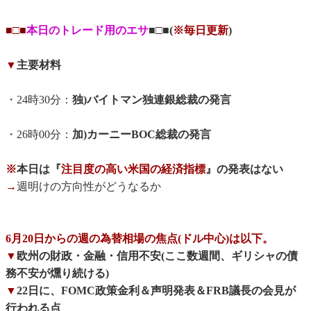
■□■
本日のトレード用のエサ
■□■(
※毎日更新
)
▼
主要材料
・24時30分：
独)バイトマン独連銀総裁の発言
・26時00分：
加)カーニーBOC総裁の発言
※
本日は『
注目度の高い米国の経済指標
』の発表はない
→
週明けの方向性がどうなるか
6月20日からの週の為替相場の焦点(ドル中心)は以下。
▼
欧州の財政・金融・信用不安(ここ数週間、ギリシャの債
務不安が燻り続ける)
▼
22日に、FOMC政策金利＆声明発表＆FRB議長の会見が
行われる点