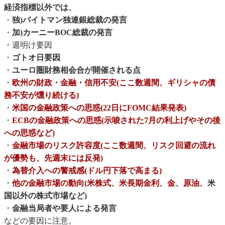
経済指標以外では、
・
独)バイトマン独連銀総裁の発言
・
加)カーニーBOC総裁の発言
・週明け要因
・
ゴトオ日要因
・
ユーロ圏財務相会合が開催される点
・
欧州の財政・金融・信用不安(ここ数週間、ギリシャの債
務不安が燻り続ける)
・
米国の金融政策への思惑(22日にFOMC結果発表)
・
ECBの金融政策への思惑(示唆された7月の利上げやその後
への思惑など)
・
金融市場のリスク許容度(ここ数週間、リスク回避の流れ
が優勢も、先週末には反発)
・
為替介入への警戒感(ドル円下落で高まる)
・
他の金融市場の動向
(
米株式
、
米長期金利
、
金
、
原油
、米
国以外の株式市場など)
・
金融当局者や要人による発言
などの要因に注意。