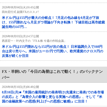
2026年08月04日(火)16:43公開
田向宏行式 副業FXのススメ!
米ドル/円は155円が最大の分岐点！ 7月足の包み線を8月足が下抜
け、155円割れなら月足ダウ理論が下向き転換！ 下値目処は高市総裁
誕生時の147円…
2026年08月03日(月)14:57公開
西原宏一・叶内文子の「FX＆株 今週の作戦会議」
米ドル/円は155円割れなら152円が次の焦点！ 日米協調介入で160円
台は戻り売りへ。米国がユーロ/円で円買い、欧州通貨のクロス円の
反落が続くか注目
FX・羊飼いの「今日の為替はこれで動く！」のバックナン
バー
2026年08月10日(月)06:49公開
8月10日(月)■『米国の雇用統計の発表明け(先週末に発表)での各市場
の反応』と『為替介入の影響と更なる実施への思惑』、そして『米
国の金融政策への思惑(利上げへの思惑に敏感)』に注目！