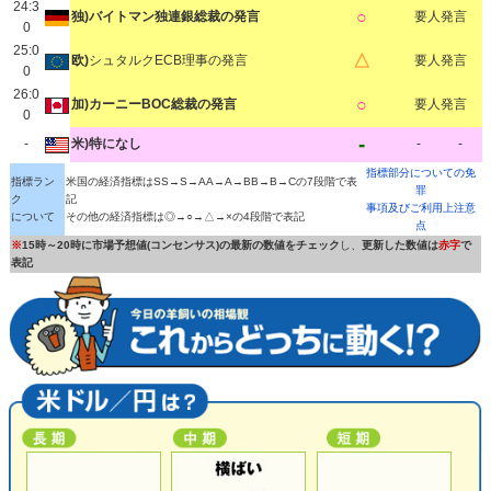
24:3
○
独)バイトマン独連銀総裁の発言
要人発言
0
25:0
△
欧)
シュタルクECB理事の発言
要人発言
0
26:0
○
加)カーニーBOC総裁の発言
要人発言
0
-
-
米)
特になし
-
-
指標部分についての免
指標ラン
米国の経済指標はSS→S→AA→A→BB→B→Cの7段階で表
罪
ク
記
事項及びご利用上注意
について
その他の経済指標は◎→○→△→×の4段階で表記
点
※
15時～20時に市場予想値(コンセンサス)の最新の数値をチェック
し、
更新した数値は
赤字
で
表記