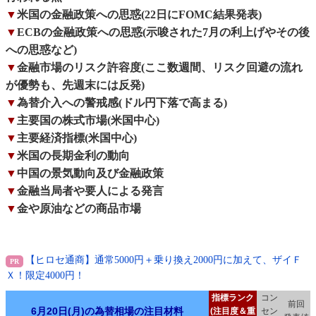
▼
米国の金融政策への思惑(22日にFOMC結果発表)
▼
ECBの金融政策への思惑(示唆された7月の利上げやその後
への思惑など)
▼
金融市場のリスク許容度(ここ数週間、リスク回避の流れ
が優勢も、先週末には反発)
▼
為替介入への警戒感(ドル円下落で高まる)
▼
主要国の株式市場(米国中心)
▼
主要経済指標(米国中心)
▼
米国の長期金利の動向
▼
中国の景気動向及び金融政策
▼
金融当局者や要人による発言
▼
金や原油などの商品市場
【ヒロセ通商】通常5000円＋乗り換え2000円に加えて、ザイＦ
Ｘ！限定4000円！
指標ランク
コン
前回
6月20日(月)の為替相場の注目材料
(注目度＆重
セン