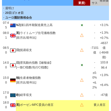
発表値
要度)
サス
・週明け
・
20日ゴトオ日
・
ユーロ圏財務相会合
07:4
×
NZ)
第1四半期製造業売上高
-
+3.1%
5
-
+1.3%
08:0
英)
ライトムーブ住宅価格指数
△
1
[前月比/前年比]
-
+0.7%
-4637
08:5
-7101
億
△
日)
貿易収支
0
億
(-4648
億)
-
103.8
14:0
日)
景気動向指数【確報値】
×
0
[一致CI指数/先行CI指数]
-
96.4
±0.
+1.0%
0%
15:0
独)
生産者物価指数
△
0
[前月比/前年比]
+6.
+6.4%
2%
17:0
△
欧)
経常収支
-
-47億
0
18:0
△
英)
ポーゼンMPC委員の発言
要人発言
0