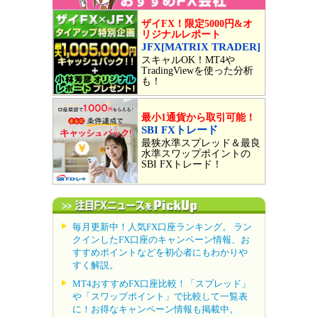
ザイFX！限定5000円&オ
リジナルレポート
JFX[MATRIX TRADER]
スキャルOK！MT4や
TradingViewを使った分析
も！
最小1通貨から取引可能！
SBI FXトレード
最狭水準スプレッド＆最良
水準スワップポイントの
SBI FXトレード！
毎月更新中！人気FX口座ランキング。 ラン
クインしたFX口座のキャンペーン情報、お
すすめポイントなどを初心者にもわかりや
すく解説。
MT4おすすめFX口座比較！「スプレッド」
や「スワップポイント」で比較して一覧表
に！お得なキャンペーン情報も掲載中。