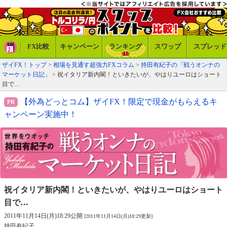
FX比較
キャンペーン
ランキング
スワップ
スプレッド
ザイFX！トップ
>
相場を見通す超強力FXコラム
>
持田有紀子の「戦うオンナの
マーケット日記」
> 祝イタリア新内閣！といきたいが、やはりユーロはショート
目で…
【外為どっとコム】ザイFX！限定で現金がもらえるキ
ャンペーン実施中！
祝イタリア新内閣！といきたいが、
やはりユーロはショート
目で…
2011年11月14日(月)18:29公開
[2011年11月14日(月)18:29更新]
持田有紀子