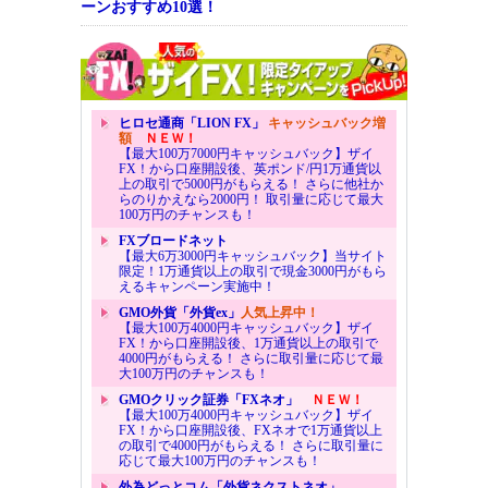
ーンおすすめ10選！
ヒロセ通商「LION FX」
キャッシュバック増
額
ＮＥＷ！
【最大100万7000円キャッシュバック】ザイ
FX！から口座開設後、英ポンド/円1万通貨以
上の取引で5000円がもらえる！ さらに他社か
らのりかえなら2000円！ 取引量に応じて最大
100万円のチャンスも！
FXブロードネット
【最大6万3000円キャッシュバック】当サイト
限定！1万通貨以上の取引で現金3000円がもら
えるキャンペーン実施中！
GMO外貨「外貨ex」
人気上昇中！
【最大100万4000円キャッシュバック】ザイ
FX！から口座開設後、1万通貨以上の取引で
4000円がもらえる！ さらに取引量に応じて最
大100万円のチャンスも！
GMOクリック証券「FXネオ」
ＮＥＷ！
【最大100万4000円キャッシュバック】ザイ
FX！から口座開設後、FXネオで1万通貨以上
の取引で4000円がもらえる！ さらに取引量に
応じて最大100万円のチャンスも！
外為どっとコム「外貨ネクストネオ」