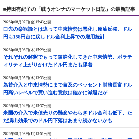
■持田有紀子の「戦うオンナのマーケット日記」の最新記事
2026年08月07日(金)15:43公開
口先の楽観論とは違って中東情勢は悪化し原油反発、ドル
円も158円台に戻しドル金利上昇での雇用統計
2026年08月06日(木)15:29公開
それぞれの解釈でもって鎮静化してきた中東情勢、ボラテ
ィリティ上がりかけたドル円またも膠着
2026年08月05日(水)13:33公開
為替介入と中東情勢にまで言及のベッセント財務長官ドル
円高いレベルで買い進む意欲は確かに減退だが
2026年08月04日(火)15:37公開
米国の介入で米債売りの懸念やわらぎドル金利も低下、た
だ演出効果でのドル円下落はあまり続かないかも
2026年08月03日(月)13:51公開