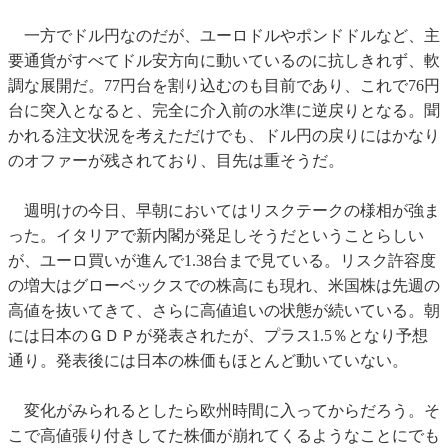
一方でドル円なのだが、ユーロドルやポンドドルなど、主
要通貨がすべてドル安方向に動いているのに抗しきれず、軟
調な展開だ。77円台を割り込むのも目前であり、これで76円
台に突入となると、完全に介入前の水準に逆戻りとなる。聞
かれる注文状況を考えただけでも、ドル円の戻りにはかなり
のオファーが残されており、目先は重そうだ。
週明けの今日、早朝においてはリスクテークの様相が強ま
った。イタリアで新内閣が発足しそうだということらしい
が、ユーロ買いが進んで1.38台まで見ている。リスク許容度
の増大はグローベックスでの株高にも現れ、米国株は先週の
高値を抜いてきて、さらに高値追いの状態が続いている。朝
には日本のＧＤＰが発表されたが、プラス1.5％となり予想
通り。発表後には日本の株価もほとんど動いていない。
変化がみられるとしたら欧州時間に入ってからだろう。そ
こで高値張り付きしてた株価が崩れてくるようなことにでも