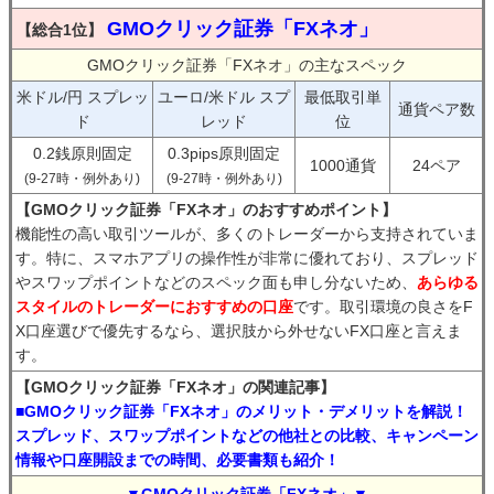
GMOクリック証券「FXネオ」
【総合1位】
GMOクリック証券「FXネオ」の主なスペック
米ドル/円 スプレッ
ユーロ/米ドル スプ
最低取引単
通貨ペア数
ド
レッド
位
0.2銭原則固定
0.3pips原則固定
1000通貨
24ペア
(9-27時・例外あり)
(9-27時・例外あり)
【GMOクリック証券「FXネオ」のおすすめポイント】
機能性の高い取引ツールが、多くのトレーダーから支持されていま
す。特に、スマホアプリの操作性が非常に優れており、スプレッド
やスワップポイントなどのスペック面も申し分ないため、
あらゆる
スタイルのトレーダーにおすすめの口座
です。取引環境の良さをF
X口座選びで優先するなら、選択肢から外せないFX口座と言えま
す。
【GMOクリック証券「FXネオ」の関連記事】
■GMOクリック証券「FXネオ」のメリット・デメリットを解説！
スプレッド、スワップポイントなどの他社との比較、キャンペーン
情報や口座開設までの時間、必要書類も紹介！