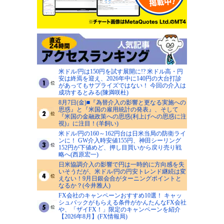
米ドル/円は150円を試す展開に!? 米ドル高・円
安は終焉を迎え、2026年中に140円の大台打診
があってもサプライズではない！ 今回の介入は
成功するとみる(陳満咲杜)
8月7日(金)■『為替介入の影響と更なる実施への
思惑』と『米国の雇用統計の発表』、そして
『米国の金融政策への思惑(利上げへの思惑に注
視)』に注目！(羊飼い)
米ドル/円の160～162円台は日米当局の防衛ライ
ンに！ GW介入時安値155円、神田シーリング
152円が下値めど、押し目買いから戻り売り戦
略へ(西原宏一)
日米協調介入の影響で円は一時的に方向感を失
いそうだが、米ドル/円の円安トレンド継続は変
えない！9月日銀会合がターニングポイントと
なるか？(今井雅人)
FX会社のキャンペーンおすすめ10選！ キャッ
シュバックがもらえる条件がかんたんなFX会社
や、「ザイFX！」限定のキャンペーンを紹介
【2026年8月】(FX情報局)