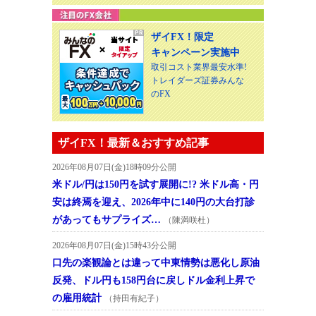
ザイFX！限定
キャンペーン実施中
取引コスト業界最安水準!
トレイダーズ証券みんな
のFX
ザイFX！最新＆おすすめ記事
2026年08月07日(金)18時09分公開
米ドル/円は150円を試す展開に!? 米ドル高・円
安は終焉を迎え、2026年中に140円の大台打診
があってもサプライズ…
（陳満咲杜）
2026年08月07日(金)15時43分公開
口先の楽観論とは違って中東情勢は悪化し原油
反発、ドル円も158円台に戻しドル金利上昇で
の雇用統計
（持田有紀子）