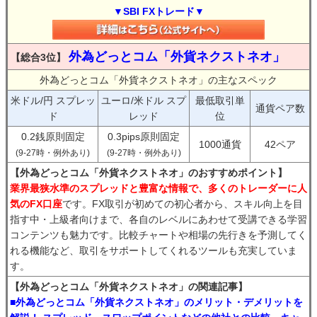
▼SBI FXトレード▼
外為どっとコム「外貨ネクストネオ」
【総合3位】
外為どっとコム「外貨ネクストネオ」の主なスペック
米ドル/円 スプレッ
ユーロ/米ドル スプ
最低取引単
通貨ペア数
ド
レッド
位
0.2銭原則固定
0.3pips原則固定
1000通貨
42ペア
(9-27時・例外あり)
(9-27時・例外あり)
【外為どっとコム「外貨ネクストネオ」のおすすめポイント】
業界最狭水準のスプレッドと豊富な情報で、多くのトレーダーに人
気のFX口座
です。FX取引が初めての初心者から、スキル向上を目
指す中・上級者向けまで、各自のレベルにあわせて受講できる学習
コンテンツも魅力です。比較チャートや相場の先行きを予測してく
れる機能など、取引をサポートしてくれるツールも充実していま
す。
【外為どっとコム「外貨ネクストネオ」の関連記事】
■外為どっとコム「外貨ネクストネオ」のメリット・デメリットを