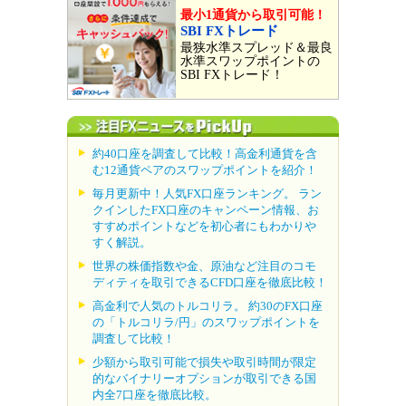
最小1通貨から取引可能！
SBI FXトレード
最狭水準スプレッド＆最良
水準スワップポイントの
SBI FXトレード！
約40口座を調査して比較！高金利通貨を含
む12通貨ペアのスワップポイントを紹介！
毎月更新中！人気FX口座ランキング。 ラン
クインしたFX口座のキャンペーン情報、お
すすめポイントなどを初心者にもわかりや
すく解説。
世界の株価指数や金、原油など注目のコモ
ディティを取引できるCFD口座を徹底比較！
高金利で人気のトルコリラ。 約30のFX口座
の「トルコリラ/円」のスワップポイントを
調査して比較！
少額から取引可能で損失や取引時間が限定
的なバイナリーオプションが取引できる国
内全7口座を徹底比較。