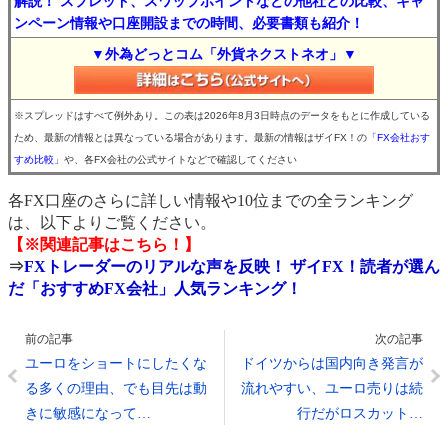
解説！ スプレッド、スワップポイントなどの他社との比較、キャ
ンペーン情報や口座開設までの時間、必要書類も紹介！
▼外為どっとコム「外貨ネクストネオ」▼
※スプレッドはすべて例外あり。この表は2026年8月3日時点のデータをもとに作成している
ため、最新の情報とは異なっている場合があります。最新の情報はザイFX！の
「FX会社おす
すめ比較」
や、各FX会社の公式サイトなどで確認してください
各FX口座のさらに詳しい情報や10位までの全ランキング
は、以下よりご覧ください。
【※関連記事はこちら！】
⇒
FXトレーダーのリアルな声を反映！ ザイFX！読者が選ん
だ「おすすめFX会社」人気ランキング！
前の記事
次の記事
ユーロをショートにしたくな
ドイツからは国内向き発言が
る多くの理由、でも目先は動
流れやすい、ユーロ売りは続
きに敏感になって…
行だがロスカット…