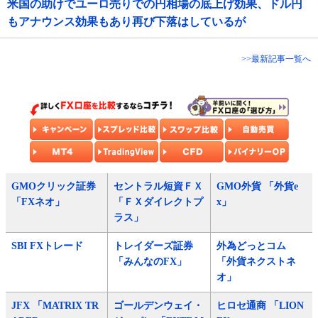
米国の助けでユーロ売りでの円相場の底上げ効果、ドル円
もアナウンス効果もあり再び下落はしているが
>>最新記事一覧へ
GMOクリック証券
セントラル短資ＦＸ
GMO外貨 「外貨e
「FXネオ」
「ＦＸダイレクトプ
x」
ラス」
SBI FXトレード
トレイダーズ証券
外為どっとコム
「みんなのFX」
「外貨ネクストネ
オ」
JFX 「MATRIX TR
ゴールデンウェイ・
ヒロセ通商 「LION