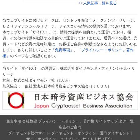
>>人気記事一覧を見る
当ウェブサイトにおけるデータは、セントラル短資ＦＸ、クォンツ・リサーチ、
ＤＺＨフィナンシャルリサーチ、フィスコから情報の提供を受けております。
本ウェブサイト「ザイFX！」は、情報の提供を目的として運営しており、投
資、その他の行動を勧誘する目的では運営しておりません。通貨ペアの選択、売
買レートなど投資の最終決定は、お客様ご自身の判断でなさるようにお願いいた
します。さらに詳しいことは
「免責事項」
、
「プライバシー・ポリシー、著作
権」
のページをご確認ください。
当サイト「ザイFX！」の運営元：株式会社ダイヤモンド・フィナンシャル・リ
サーチ
株主：株式会社ダイヤモンド社（100％）
加入協会：一般社団法人日本暗号資産ビジネス協会（ＪＣＢＡ）
免責事項
会社概要
プライバシー・ポリシー、著作権
サイトマップ
タグ一覧
広告のご案内
ダイヤモンド社のサイト
ダイヤモンド・オンライン
|
週刊ダイヤモンド
|
ザイ・オンライン
|
クリプトインサイト
|
ザイFX！