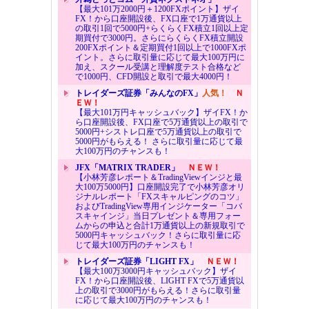
【最大101万2000円＋1200FXポイント】ザイ
FX！から口座開設後、FX口座で1万通貨以上
の取引1回で5000円+らくらくFX積立1回以上定
期買付で3000円。さらにらくらくFX積立開設
200FXポイント＆定期買付1回以上で1000FXポ
イント。さらに取引量に応じて最大100万円に
加え、スクール受講と理解度テスト合格など
で1000円、CFD開設と取引で最大4000円！
トレイダーズ証券「みんなのFX」
人気！
Ｎ
ＥＷ！
【最大101万円キャッシュバック】ザイFX！か
ら口座開設後、FX口座で5万通貨以上の取引で
5000円+シストレ口座で5万通貨以上の取引で
5000円がもらえる！ さらに取引量に応じて最
大100万円のチャンスも！
JFX「MATRIX TRADER」
ＮＥＷ！
【小林芳彦レポート＆TradingViewインジと最
大100万5000円】口座開設完了で小林芳彦オリ
ジナルレポート「FXスキャルピングのコツ」
およびTradingView専用インジケーター「コバ
スキャインジ」当日プレゼント＆専用フォー
ムからの申込と合計1万通貨以上の新規取引で
5000円キャッシュバック！さらに取引量に応
じて最大100万円のチャンスも！
トレイダーズ証券「LIGHT FX」
ＮＥＷ！
【最大100万3000円キャッシュバック】ザイ
FX！から口座開設後、LIGHT FXで5万通貨以
上の取引で3000円がもらえる！さらに取引量
に応じて最大100万円のチャンスも！