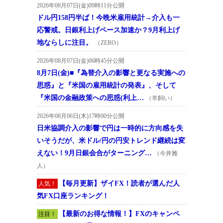
2026年08月07日(金)09時11分公開
ドル円158円半ば！今晩米雇用統計→介入も一
応警戒。日銀利上げペース加速か？9月利上げ
地ならしに注目。
（ZERO）
2026年08月07日(金)06時45分公開
8月7日(金)■『為替介入の影響と更なる実施への
思惑』と『米国の雇用統計の発表』、そして
『米国の金融政策への思惑(利上…
（羊飼い）
2026年08月06日(木)17時00分公開
日米協調介入の影響で円は一時的に方向感を失
いそうだが、米ドル/円の円安トレンド継続は変
えない！9月日銀会合がターニング…
（今井雅
人）
【毎月更新】ザイFX！読者が選んだ人
人気！
気FX口座ランキング！
【最新のお得な情報！】FXのキャンペ
注目！