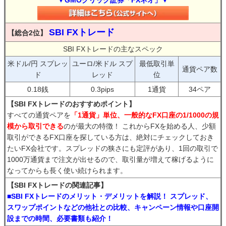
▼GMOクリック証券「FXネオ」▼
SBI FXトレード
【総合2位】
SBI FXトレードの主なスペック
米ドル/円 スプレッ
ユーロ/米ドル スプ
最低取引単
通貨ペア数
ド
レッド
位
0.18銭
0.3pips
1通貨
34ペア
【SBI FXトレードのおすすめポイント】
すべての通貨ペアを
「1通貨」単位、一般的なFX口座の1/1000の規
模から取引できる
のが最大の特徴！ これからFXを始める人、少額
取引ができるFX口座を探している方は、絶対にチェックしておき
たいFX会社です。スプレッドの狭さにも定評があり、1回の取引で
1000万通貨まで注文が出せるので、取引量が増えて稼げるように
なってからも長く使い続けられます。
【SBI FXトレードの関連記事】
■SBI FXトレードのメリット・デメリットを解説！ スプレッド、
スワップポイントなどの他社との比較、キャンペーン情報や口座開
設までの時間、必要書類も紹介！