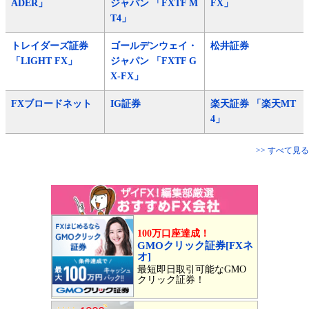
ADER」
ジャパン 「FXTF M
FX」
T4」
トレイダーズ証券
ゴールデンウェイ・
松井証券
「LIGHT FX」
ジャパン 「FXTF G
X-FX」
FXブロードネット
IG証券
楽天証券 「楽天MT
4」
>> すべて見る
100万口座達成！
GMOクリック証券[FXネ
オ]
最短即日取引可能なGMO
クリック証券！