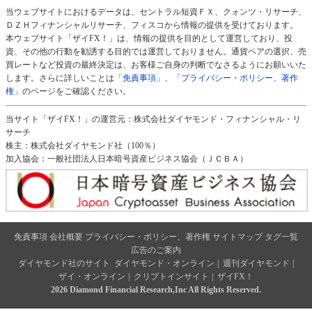
当ウェブサイトにおけるデータは、セントラル短資ＦＸ、クォンツ・リサーチ、
ＤＺＨフィナンシャルリサーチ、フィスコから情報の提供を受けております。
本ウェブサイト「ザイFX！」は、情報の提供を目的として運営しており、投
資、その他の行動を勧誘する目的では運営しておりません。通貨ペアの選択、売
買レートなど投資の最終決定は、お客様ご自身の判断でなさるようにお願いいた
します。さらに詳しいことは
「免責事項」
、
「プライバシー・ポリシー、著作
権」
のページをご確認ください。
当サイト「ザイFX！」の運営元：株式会社ダイヤモンド・フィナンシャル・リ
サーチ
株主：株式会社ダイヤモンド社（100％）
加入協会：一般社団法人日本暗号資産ビジネス協会（ＪＣＢＡ）
免責事項
会社概要
プライバシー・ポリシー、著作権
サイトマップ
タグ一覧
広告のご案内
ダイヤモンド社のサイト
ダイヤモンド・オンライン
|
週刊ダイヤモンド
|
ザイ・オンライン
|
クリプトインサイト
|
ザイFX！
2026 Diamond Financial Research,Inc All Rights Reserved.