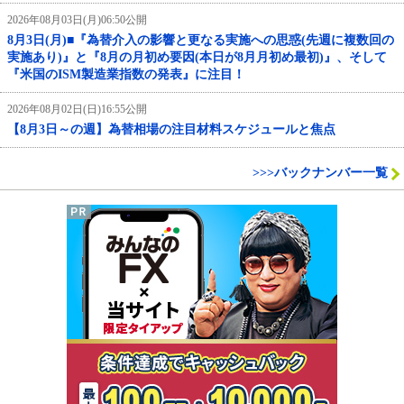
2026年08月03日(月)06:50公開
8月3日(月)■『為替介入の影響と更なる実施への思惑(先週に複数回の
実施あり)』と『8月の月初め要因(本日が8月月初め最初)』、そして
『米国のISM製造業指数の発表』に注目！
2026年08月02日(日)16:55公開
【8月3日～の週】為替相場の注目材料スケジュールと焦点
>>>バックナンバー一覧