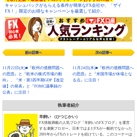
キャッシュバックがもらえる条件が簡単なFX会社や、「ザイ
FX！」限定のお得なキャンペーンを厳選して紹介。
11月22日(火)■『欧州の債務問題へ
11月24日(木)■『欧州の債務問題へ
の思惑』と『欧米の株式市場の動
の思惑』と『米国市場が休場とな
向』、『米・第3四半期GDP【改定
る点』に注目！
値】の発表』と『FOMC議事録の
公表』に注目！
執筆者紹介
羊飼い （ひつじかい）
FX情報満載の人気ブログ「羊飼いのFXブログ」を運営
する凄腕ブロガー。日本ではまだFXが一般的でなかった
2001年からFXのトレードを続けている。このコーナーは