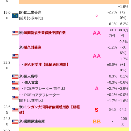
0
+1.9%
-2.7%
(+2.
19:0
欧)鉱工業受注
○
0%)
0
[前月比/前年比]
+6.1%
+6.2%
39.0
38.8万
AA
米)
週間新規失業保険申請件数
万件
件
-0.8%
米)
耐久財受注
-1.2%
(-0.
6%)
AA
+1.7%
22:3
↑・
耐久財受注
【除輸送用機器】
±0.0%
(+1.
0
8%)
米)個人所得
+0.3%
+0.1%
↑・個人支出
+0.3%
+0.6%
A
↑・
PCEデフレーター[前年比]
+2.7%
+2.9%
+0.1%
±0.0%
↑・PCEコアデフレーター
[前月比/前年比]
+1.7%
+1.6%
23:5
米)
ミシガン大消費者信頼感指数【確報
S
64.5
64.2
5
値】
24:3
-106
BB
米)週間原油在庫
-
0
万
26:2