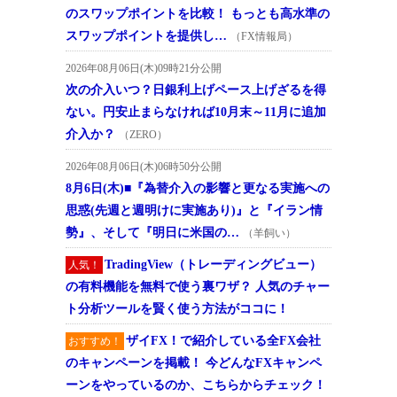
のスワップポイントを比較！ もっとも高水準の
スワップポイントを提供し…
（FX情報局）
2026年08月06日(木)09時21分公開
次の介入いつ？日銀利上げペース上げざるを得
ない。円安止まらなければ10月末～11月に追加
介入か？
（ZERO）
2026年08月06日(木)06時50分公開
8月6日(木)■『為替介入の影響と更なる実施への
思惑(先週と週明けに実施あり)』と『イラン情
勢』、そして『明日に米国の…
（羊飼い）
TradingView（トレーディングビュー）
人気！
の有料機能を無料で使う裏ワザ？ 人気のチャー
ト分析ツールを賢く使う方法がココに！
ザイFX！で紹介している全FX会社
おすすめ！
のキャンペーンを掲載！ 今どんなFXキャンペ
ーンをやっているのか、こちらからチェック！