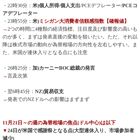
・22時30分：
米)個人所得
/
個人支出
/PCEデフレーター/
PCEコ
アデフレーター
・23時55分：
米)
ミシガン大消費者信頼感指数【確報値】
→
2つの時間に4種類の経済指標。注目度及び影響度の高いも
のが多く、まずは発表直後の変動を狙いたい。ただ、それ以
降は株式市場の動向が為替相場の方向性を左右しやすい。ま
た、米国が連休入りとなる点にも注意
・26時25分：
加)カーニーBOC総裁の発言
→
言及次第
・翌6時45分：
NZ)貿易収支
→
発表でのNZドルへの影響はまずまず
11月21日～の週の為替相場の焦点(ドル中心)は以下
▼
24日が米国で感謝祭となる点(大型連休入り、市場参加者
減少)