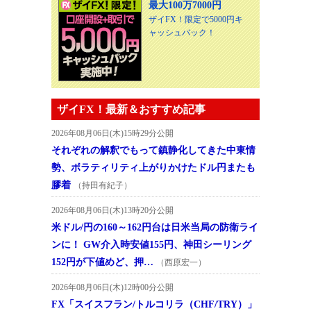
最大100万7000円
ザイFX！限定で5000円キ
ャッシュバック！
ザイFX！最新＆おすすめ記事
2026年08月06日(木)15時29分公開
それぞれの解釈でもって鎮静化してきた中東情
勢、ボラティリティ上がりかけたドル円またも
膠着
（持田有紀子）
2026年08月06日(木)13時20分公開
米ドル/円の160～162円台は日米当局の防衛ライ
ンに！ GW介入時安値155円、神田シーリング
152円が下値めど、押…
（西原宏一）
2026年08月06日(木)12時00分公開
FX「スイスフラン/トルコリラ（CHF/TRY）」