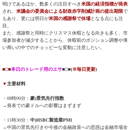
明けであるほか、数多くの注目すべき
米国の経済指標が発表
され、
米議会の委員会による財政赤字削減計画の提出期限
で
もあり、更には明日が
米国の感謝祭で休場
となる点にも注
目。
また、感謝祭と同時にクリスマス休暇となる向きも多く、市
場参加者が減少することから、休暇前のポジション調整や薄
い商いの中でのチョッピーな変動に注意したい。
■□■
本日のトレード用のエサ
■□■(
※毎日更新
)
▼
主要材料
・08時00分：
豪)景気先行指数
→
発表での豪ドルへの影響はまずまず
・11時30分：
中)HSBC製造業PMI
→
中国の景気先行きや今後の金融政策への思惑は金融市場全