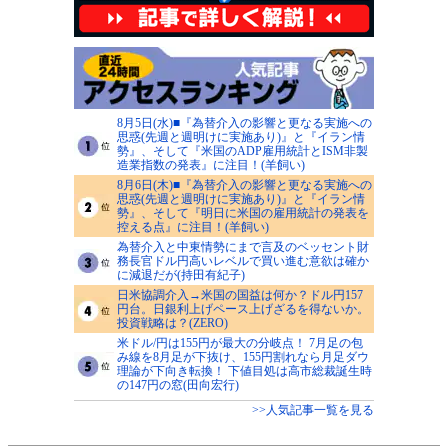
8月5日(水)■『為替介入の影響と更なる実施への
思惑(先週と週明けに実施あり)』と『イラン情
勢』、そして『米国のADP雇用統計とISM非製
造業指数の発表』に注目！(羊飼い)
8月6日(木)■『為替介入の影響と更なる実施への
思惑(先週と週明けに実施あり)』と『イラン情
勢』、そして『明日に米国の雇用統計の発表を
控える点』に注目！(羊飼い)
為替介入と中東情勢にまで言及のベッセント財
務長官ドル円高いレベルで買い進む意欲は確か
に減退だが(持田有紀子)
日米協調介入→米国の国益は何か？ドル円157
円台。日銀利上げペース上げざるを得ないか。
投資戦略は？(ZERO)
米ドル/円は155円が最大の分岐点！ 7月足の包
み線を8月足が下抜け、155円割れなら月足ダウ
理論が下向き転換！ 下値目処は高市総裁誕生時
の147円の窓(田向宏行)
>>人気記事一覧を見る