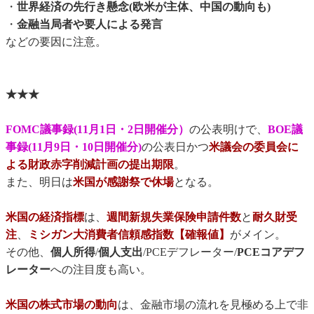
・
世界経済の先行き懸念(欧米が主体、中国の動向も)
・
金融当局者や要人による発言
などの要因に注意。
★★★
FOMC議事録(11月1日・2日開催分）
の公表明けで、
BOE議
事録(11月9日・10日開催分)
の公表日かつ
米議会の委員会に
よる財政赤字削減計画の提出期限
。
また、明日は
米国が感謝祭で休場
となる。
米国の経済指標
は、
週間新規失業保険申請件数
と
耐久財受
注
、
ミシガン大消費者信頼感指数【確報値】
がメイン。
その他、
個人所得
/
個人支出
/PCEデフレーター/
PCEコアデフ
レーター
への注目度も高い。
米国の株式市場の動向
は、金融市場の流れを見極める上で非