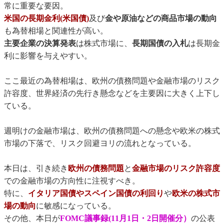
常に重要な要因。
米国の長期金利(米国債)
及び
金や原油などの商品市場の動向
も為替相場と関連性が高い。
主要企業の決算発表
は株式市場に、
長期国債の入札
は長期金
利に影響を与えやすい。
ここ最近の為替相場は、欧州の債務問題や金融市場のリスク
許容度、世界経済の先行き懸念などを主要因に大きく上下し
ている。
週明けの金融市場は、欧州の債務問題への懸念や欧米の株式
市場の下落で、リスク回避ヨリの流れとなっている。
本日は、引き続き
欧州の債務問題
と
金融市場のリスク許容度
での金融市場の方向性に注視すべき。
特に、
イタリア国債やスペイン国債の利回り
や
欧米の株式市
場の動向
に敏感になっている。
その他、本日が
FOMC議事録(11月1日・2日開催分）
の公表