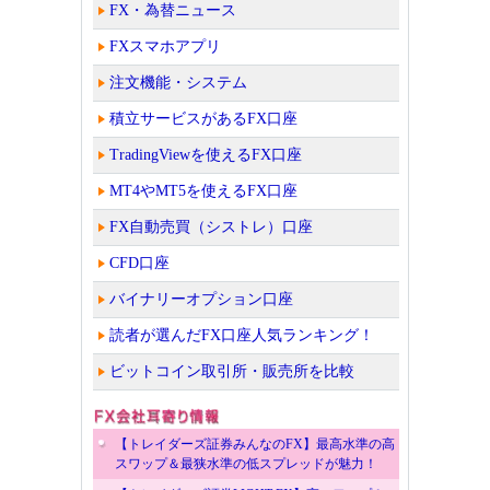
FX・為替ニュース
FXスマホアプリ
注文機能・システム
積立サービスがあるFX口座
TradingViewを使えるFX口座
MT4やMT5を使えるFX口座
FX自動売買（シストレ）口座
CFD口座
バイナリーオプション口座
読者が選んだFX口座人気ランキング！
ビットコイン取引所・販売所を比較
【トレイダーズ証券みんなのFX】最高水準の高
スワップ＆最狭水準の低スプレッドが魅力！