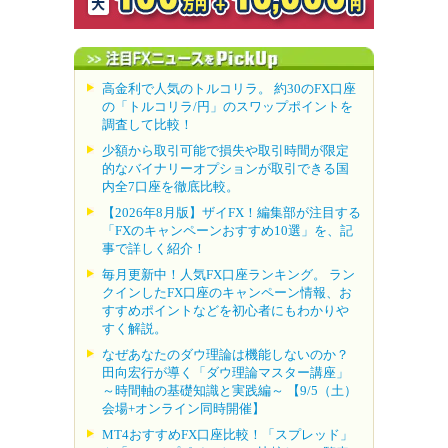
高金利で人気のトルコリラ。 約30のFX口座
の「トルコリラ/円」のスワップポイントを
調査して比較！
少額から取引可能で損失や取引時間が限定
的なバイナリーオプションが取引できる国
内全7口座を徹底比較。
【2026年8月版】ザイFX！編集部が注目する
「FXのキャンペーンおすすめ10選」を、記
事で詳しく紹介！
毎月更新中！人気FX口座ランキング。 ラン
クインしたFX口座のキャンペーン情報、お
すすめポイントなどを初心者にもわかりや
すく解説。
なぜあなたのダウ理論は機能しないのか？
田向宏行が導く「ダウ理論マスター講座」
～時間軸の基礎知識と実践編～ 【9/5（土）
会場+オンライン同時開催】
MT4おすすめFX口座比較！「スプレッド」