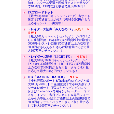
加え、スクール受講と理解度テスト合格など
で1000円、CFD開設と取引で最大4000円！
FXブロードネット
【最大6万3000円キャッシュバック】当サイト
限定！1万通貨以上の取引で現金3000円がもら
えるキャンペーン実施中！
トレイダーズ証券「みんなのFX」
人気！
Ｎ
ＥＷ！
【最大101万円キャッシュバック】ザイFX！か
ら口座開設後、FX口座で5万通貨以上の取引で
5000円+シストレ口座で5万通貨以上の取引で
5000円がもらえる！ さらに取引量に応じて最
大100万円のチャンスも！
トレイダーズ証券「LIGHT FX」
ＮＥＷ！
【最大100万3000円キャッシュバック】ザイ
FX！から口座開設後、LIGHT FXで5万通貨以
上の取引で3000円がもらえる！さらに取引量
に応じて最大100万円のチャンスも！
JFX「MATRIX TRADER」
ＮＥＷ！
【小林芳彦レポート＆TradingViewインジと最
大100万5000円】口座開設完了で小林芳彦オリ
ジナルレポート「FXスキャルピングのコツ」
およびTradingView専用インジケーター「コバ
スキャインジ」当日プレゼント＆専用フォー
ムからの申込と合計1万通貨以上の新規取引で
5000円キャッシュバック！さらに取引量に応
じて最大100万円のチャンスも！