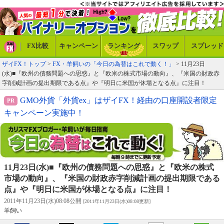
FX比較
キャンペーン
ランキング
スワップ
スプレッド
ザイFX！トップ
>
FX・羊飼いの「今日の為替はこれで動く！」
> 11月23日
(水)■『欧州の債務問題への思惑』と『欧米の株式市場の動向』、『米国の財政赤
字削減計画の提出期限である点』や『明日に米国が休場となる点』に注目！
GMO外貨「外貨ex」はザイFX！経由の口座開設者限定
キャンペーン実施中！
11月23日(水)■『欧州の債務問題への思惑』と『欧米の株式
市場の動向』、『米国の財政赤字削減計画の提出期限である
点』や『明日に米国が休場となる点』に注目！
2011年11月23日(水)08:08公開
[2011年11月23日(水)08:08更新]
羊飼い