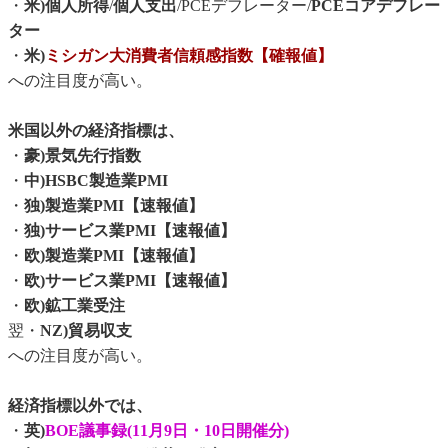
・
米)個人所得
/
個人支出
/PCEデフレーター/
PCEコアデフレー
ター
・
米)
ミシガン大消費者信頼感指数【確報値】
への注目度が高い。
米国以外の経済指標は、
・
豪)景気先行指数
・
中)HSBC製造業PMI
・
独)製造業PMI【速報値】
・
独)サービス業PMI【速報値】
・
欧)製造業PMI【速報値】
・
欧)サービス業PMI【速報値】
・
欧)鉱工業受注
翌・
NZ)貿易収支
への注目度が高い。
経済指標以外では、
・
英)
BOE議事録(11月9日・10日開催分)