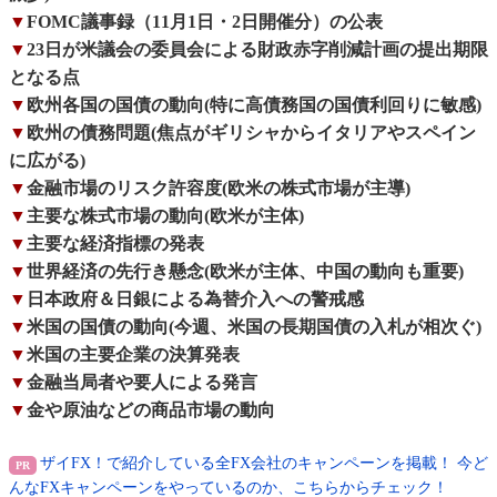
▼
FOMC議事録（11月1日・2日開催分）の公表
▼
23日が米議会の委員会による財政赤字削減計画の提出期限
となる点
▼
欧州各国の国債の動向(特に高債務国の国債利回りに敏感)
▼
欧州の債務問題(焦点がギリシャからイタリアやスペイン
に広がる)
▼
金融市場のリスク許容度(欧米の株式市場が主導)
▼
主要な株式市場の動向(欧米が主体)
▼
主要な経済指標の発表
▼
世界経済の先行き懸念(欧米が主体、中国の動向も重要)
▼
日本政府＆日銀による為替介入への警戒感
▼
米国の国債の動向(今週、米国の長期国債の入札が相次ぐ)
▼
米国の主要企業の決算発表
▼
金融当局者や要人による発言
▼
金や原油などの商品市場の動向
ザイFX！で紹介している全FX会社のキャンペーンを掲載！ 今ど
んなFXキャンペーンをやっているのか、こちらからチェック！