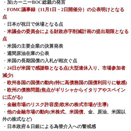
・
加)カーニーBOC総裁の発言
・
FOMC議事録（11月1日・2日開催分）の公表明けとなる
点
・
日本が祝日で休場となる点
・
米議会の委員会による財政赤字削減計画の提出期限となる
点
・
米国の主要企業の決算発表
・
週間原油在庫の公表
・
米国の長期国債の入札が相次ぐ点
・
24日が米国で感謝祭となる点(大型連休入り、市場参加者
減少)
・
欧州各国の国債の動向(特に高債務国の国債利回りに敏感)
・
欧州の債務問題(焦点がギリシャからイタリアやスペイン
に広がる)
・
金融市場のリスク許容度(欧米の株式市場が主導)
・
他の金融市場の動向
(
米株式
、
米国債
、金、原油、米国以
外の株式など)
・
日本政府＆日銀による為替介入への警戒感