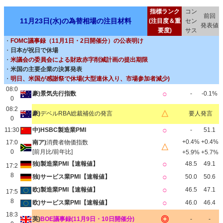
指標ランク
コン
前回
11月23日(水)の為替相場の注目材料
(注目度＆重
セン
発表値
要度)
サス
・
FOMC議事録（11月1日・2日開催分）の公表明け
・
日本が祝日で休場
・
米議会の委員会による財政赤字削減計画の提出期限
・
米国の主要企業の決算発表
・
明日、米国が感謝祭で休場(大型連休入り、市場参加者減少)
08:0
○
豪)景気先行指数
-
-0.1%
0
08:2
△
豪)
デベルRBA総裁補佐の発言
要人発言
0
○
11:30
中)HSBC製造業PMI
-
51.1
+0.4%
+0.4%
17:0
南ア)
消費者物価指数
△
0
[前月比/前年比]
+5.9%
+5.7%
○
独)製造業PMI【速報値】
48.5
49.1
17:2
8
○
独)サービス業PMI【速報値】
50.0
50.6
○
欧)製造業PMI【速報値】
46.5
47.1
17:5
8
○
欧)サービス業PMI【速報値】
46.0
46.4
18:3
◎
英)
BOE議事録(11月9日・10日開催分)
-
-