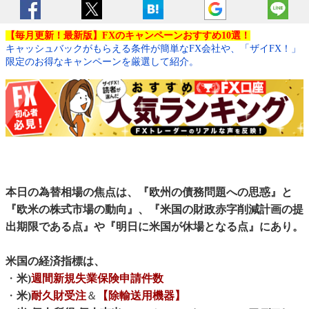
【毎月更新！最新版】FXのキャンペーンおすすめ10選！
キャッシュバックがもらえる条件が簡単なFX会社や、「ザイFX！」
限定のお得なキャンペーンを厳選して紹介。
本日の為替相場の焦点は、『欧州の債務問題への思惑』と
『欧米の株式市場の動向』、『米国の財政赤字削減計画の提
出期限である点』や『明日に米国が休場となる点』にあり。
米国の経済指標は、
・
米)
週間新規失業保険申請件数
・
米)
耐久財受注
＆
【除輸送用機器】