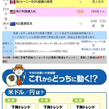
○
加)カーニーBOC総裁の発言
要人発言
5
27:0
BB
米)7年国債入札
290億ドル
0
翌
-4.50
-7.51
○
06:4
NZ)貿易収支
億
億
5
普通→太字→赤色太字の順番で重要。ピンク色太字は金融政策関連のモノ。
ピンク色のバックは米国の材料で黄色は要人発言、緑色は企業の決算を表す。
指標部分についての免
指標ラン
米国の経済指標はSS→S→AA→A→BB→B→Cの7段階で表
罪
ク
記
事項及びご利用上注意
について
その他の経済指標は◎→○→△→×の4段階で表記
点
※
15時～20時に市場予想値(コンセンサス)の最新の数値をチェック
し、
更新した数値は
赤字
で
表記