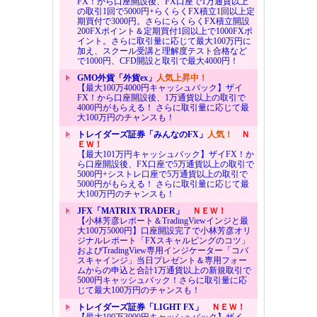
FX！から口座開設後、FX口座で1万通貨以上
の取引1回で5000円+らくらくFX積立1回以上定
期買付で3000円。さらにらくらくFX積立開設
200FXポイント＆定期買付1回以上で1000FXポ
イント。さらに取引量に応じて最大100万円に
加え、スクール受講と理解度テスト合格など
で1000円、CFD開設と取引で最大4000円！
GMO外貨「外貨ex」
人気上昇中！
【最大100万4000円キャッシュバック】ザイ
FX！から口座開設後、1万通貨以上の取引で
4000円がもらえる！ さらに取引量に応じて最
大100万円のチャンスも！
トレイダーズ証券「みんなのFX」
人気！
Ｎ
ＥＷ！
【最大101万円キャッシュバック】ザイFX！か
ら口座開設後、FX口座で5万通貨以上の取引で
5000円+シストレ口座で5万通貨以上の取引で
5000円がもらえる！ さらに取引量に応じて最
大100万円のチャンスも！
JFX「MATRIX TRADER」
ＮＥＷ！
【小林芳彦レポート＆TradingViewインジと最
大100万5000円】口座開設完了で小林芳彦オリ
ジナルレポート「FXスキャルピングのコツ」
およびTradingView専用インジケーター「コバ
スキャインジ」当日プレゼント＆専用フォー
ムからの申込と合計1万通貨以上の新規取引で
5000円キャッシュバック！さらに取引量に応
じて最大100万円のチャンスも！
トレイダーズ証券「LIGHT FX」
ＮＥＷ！
【最大100万3000円キャッシュバック】ザイ