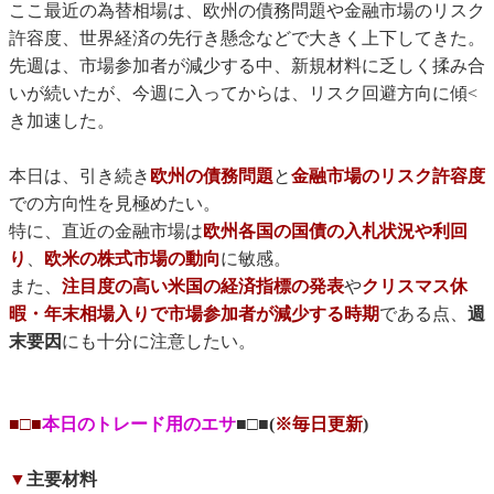
ここ最近の為替相場は、欧州の債務問題や金融市場のリスク
許容度、世界経済の先行き懸念などで大きく上下してきた。
先週は、市場参加者が減少する中、新規材料に乏しく揉み合
いが続いたが、今週に入ってからは、リスク回避方向に傾<
き加速した。
本日は、引き続き
欧州の債務問題
と
金融市場のリスク許容度
での方向性を見極めたい。
特に、直近の金融市場は
欧州各国の国債の入札状況や利回
り
、
欧米の株式市場の動向
に敏感。
また、
注目度の高い米国の経済指標の発表
や
クリスマス休
暇・年末相場入りで市場参加者が減少する時期
である点、
週
末要因
にも十分に注意したい。
■□■
本日のトレード用のエサ
■□■(
※毎日更新
)
▼
主要材料