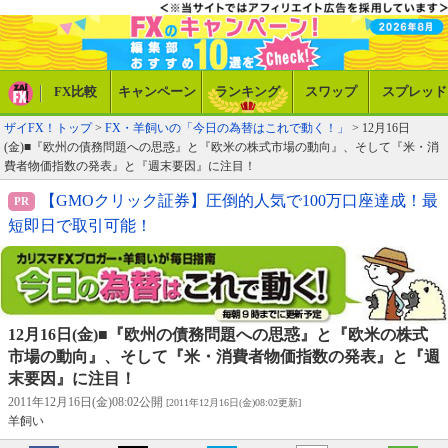
FX比較
キャンペーン
ランキング
スワップ
スプレッド
ザイFX！トップ
>
FX・羊飼いの「今日の為替はこれで動く！」
> 12月16日
(金)■『欧州の債務問題への思惑』と『欧米の株式市場の動向』、そして『米・消
費者物価指数の発表』と『週末要因』に注目！
【GMOクリック証券】圧倒的人気で100万口座達成！最
短即日で取引可能！
12月16日(金)■『欧州の債務問題への思惑』と『欧米の株式
市場の動向』、そして『米・消費者物価指数の発表』と『週
末要因』に注目！
2011年12月16日(金)08:02公開
[2011年12月16日(金)08:02更新]
羊飼い