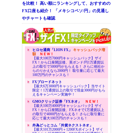
を比較！ 高い順にランキングして、おすすめの
FX口座も紹介！ 「メキシコペソ/円」の見通し
やチャートも確認
ヒロセ通商「LION FX」
キャッシュバック増
額
ＮＥＷ！
【最大100万7000円キャッシュバック】ザイ
FX！から口座開設後、英ポンド/円1万通貨以
上の取引で5000円がもらえる！ さらに他社か
らのりかえなら2000円！ 取引量に応じて最大
100万円のチャンスも！
FXブロードネット
【最大6万3000円キャッシュバック】当サイト
限定！1万通貨以上の取引で現金3000円がもら
えるキャンペーン実施中！
GMOクリック証券「FXネオ」
ＮＥＷ！
【最大100万4000円キャッシュバック】ザイ
FX！から口座開設後、FXネオで1万通貨以上
の取引で4000円がもらえる！ さらに取引量に
応じて最大100万円のチャンスも！
外為どっとコム「外貨ネクストネオ」
【最大101万2000円＋1200FXポイント】ザイ