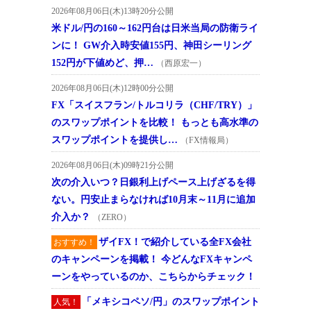
2026年08月06日(木)13時20分公開
米ドル/円の160～162円台は日米当局の防衛ライ
ンに！ GW介入時安値155円、神田シーリング
152円が下値めど、押…
（西原宏一）
2026年08月06日(木)12時00分公開
FX「スイスフラン/トルコリラ（CHF/TRY）」
のスワップポイントを比較！ もっとも高水準の
スワップポイントを提供し…
（FX情報局）
2026年08月06日(木)09時21分公開
次の介入いつ？日銀利上げペース上げざるを得
ない。円安止まらなければ10月末～11月に追加
介入か？
（ZERO）
ザイFX！で紹介している全FX会社
おすすめ！
のキャンペーンを掲載！ 今どんなFXキャンペ
ーンをやっているのか、こちらからチェック！
「メキシコペソ/円」のスワップポイント
人気！