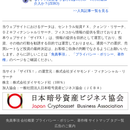
介入か？(ZERO)
>>人気記事一覧を見る
当ウェブサイトにおけるデータは、セントラル短資ＦＸ、クォンツ・リサーチ、
ＤＺＨフィナンシャルリサーチ、フィスコから情報の提供を受けております。
本ウェブサイト「ザイFX！」は、情報の提供を目的として運営しており、投
資、その他の行動を勧誘する目的では運営しておりません。通貨ペアの選択、売
買レートなど投資の最終決定は、お客様ご自身の判断でなさるようにお願いいた
します。さらに詳しいことは
「免責事項」
、
「プライバシー・ポリシー、著作
権」
のページをご確認ください。
当サイト「ザイFX！」の運営元：株式会社ダイヤモンド・フィナンシャル・リ
サーチ
株主：株式会社ダイヤモンド社（100％）
加入協会：一般社団法人日本暗号資産ビジネス協会（ＪＣＢＡ）
免責事項
会社概要
プライバシー・ポリシー、著作権
サイトマップ
タグ一覧
広告のご案内