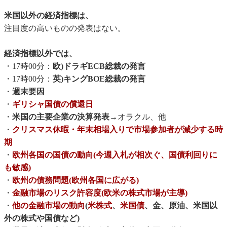
米国以外の経済指標は、
注目度の高いものの発表はない。
経済指標以外では、
・17時00分：
欧)ドラギECB総裁の発言
・17時00分：
英)キングBOE総裁の発言
・
週末要因
・
ギリシャ国債の償還日
・
米国の主要企業の決算発表
→オラクル、他
・
クリスマス休暇・年末相場入りで市場参加者が減少する時
期
・
欧州各国の国債の動向(今週入札が相次ぐ、国債利回りに
も敏感)
・
欧州の債務問題(欧州各国に広がる)
・
金融市場のリスク許容度(欧米の株式市場が主導)
・
他の金融市場の動向
(
米株式
、
米国債
、金、原油、米国以
外の株式や国債など)