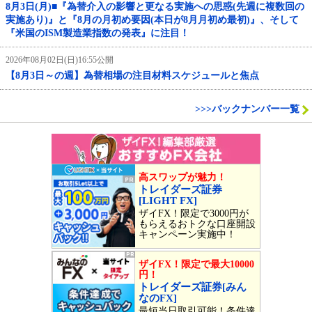
8月3日(月)■『為替介入の影響と更なる実施への思惑(先週に複数回の
実施あり)』と『8月の月初め要因(本日が8月月初め最初)』、そして
『米国のISM製造業指数の発表』に注目！
2026年08月02日(日)16:55公開
【8月3日～の週】為替相場の注目材料スケジュールと焦点
>>>バックナンバー一覧
高スワップが魅力！
トレイダーズ証券
[LIGHT FX]
ザイFX！限定で3000円が
もらえるおトクな口座開設
キャンペーン実施中！
ザイFX！限定で最大10000
円！
トレイダーズ証券[みん
なのFX]
最短当日取引可能！条件達