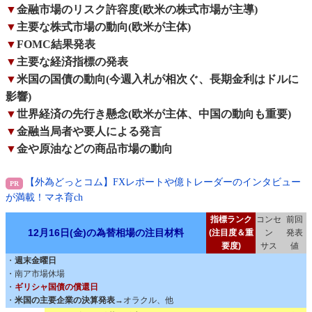
▼
金融市場のリスク許容度(欧米の株式市場が主導)
▼
主要な株式市場の動向(欧米が主体)
▼
FOMC結果発表
▼
主要な経済指標の発表
▼
米国の国債の動向(今週入札が相次ぐ、長期金利はドルに
影響)
▼
世界経済の先行き懸念(欧米が主体、中国の動向も重要)
▼
金融当局者や要人による発言
▼
金や原油などの商品市場の動向
【外為どっとコム】FXレポートや億トレーダーのインタビュー
が満載！マネ育ch
指標ランク
コンセ
前回
12月16日(金)の為替相場の注目材料
(注目度＆重
ン
発表
要度)
サス
値
・
週末金曜日
・南ア市場休場
・
ギリシャ国債の償還日
・
米国の主要企業の決算発表
→オラクル、他