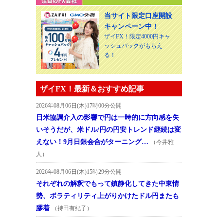
当サイト限定口座開設
キャンペーン中！
ザイFX！限定4000円キャ
ッシュバックがもらえ
る！
ザイFX！最新＆おすすめ記事
2026年08月06日(木)17時00分公開
日米協調介入の影響で円は一時的に方向感を失
いそうだが、米ドル/円の円安トレンド継続は変
えない！9月日銀会合がターニング…
（今井雅
人）
2026年08月06日(木)15時29分公開
それぞれの解釈でもって鎮静化してきた中東情
勢、ボラティリティ上がりかけたドル円またも
膠着
（持田有紀子）