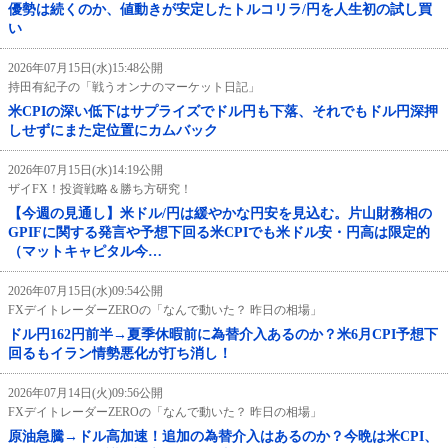
優勢は続くのか、値動きが安定したトルコリラ/円を人生初の試し買
い
2026年07月15日(水)15:48公開
持田有紀子の「戦うオンナのマーケット日記」
米CPIの深い低下はサプライズでドル円も下落、それでもドル円深押
しせずにまた定位置にカムバック
2026年07月15日(水)14:19公開
ザイFX！投資戦略＆勝ち方研究！
【今週の見通し】米ドル/円は緩やかな円安を見込む。片山財務相の
GPIFに関する発言や予想下回る米CPIでも米ドル安・円高は限定的
（マットキャピタル今…
2026年07月15日(水)09:54公開
FXデイトレーダーZEROの「なんで動いた？ 昨日の相場」
ドル円162円前半→夏季休暇前に為替介入あるのか？米6月CPI予想下
回るもイラン情勢悪化が打ち消し！
2026年07月14日(火)09:56公開
FXデイトレーダーZEROの「なんで動いた？ 昨日の相場」
原油急騰→ドル高加速！追加の為替介入はあるのか？今晩は米CPI、