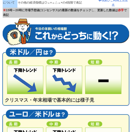
事項及びご利用上注意
について
その他の経済指標は◎→○→△→×の4段階で表記
点
※
15時～20時に市場予想値(コンセンサス)の最新の数値をチェック
し、
更新した数値は
赤字
で
表記
クリスマス・年末相場で基本的には様子見