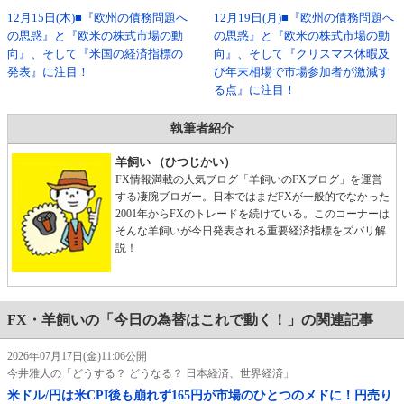
12月15日(木)■『欧州の債務問題へ
12月19日(月)■『欧州の債務問題へ
の思惑』と『欧米の株式市場の動
の思惑』と『欧米の株式市場の動
向』、そして『米国の経済指標の
向』、そして『クリスマス休暇及
発表』に注目！
び年末相場で市場参加者が激減す
る点』に注目！
執筆者紹介
羊飼い （ひつじかい）
FX情報満載の人気ブログ「羊飼いのFXブログ」を運営
する凄腕ブロガー。日本ではまだFXが一般的でなかった
2001年からFXのトレードを続けている。このコーナーは
そんな羊飼いが今日発表される重要経済指標をズバリ解
説！
FX・羊飼いの「今日の為替はこれで動く！」の関連記事
2026年07月17日(金)11:06公開
今井雅人の「どうする？ どうなる？ 日本経済、世界経済」
米ドル/円は米CPI後も崩れず165円が市場のひとつのメドに！円売り