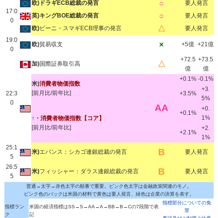
○
欧)ドラギECB総裁の発言
要人発言
17:0
○
英)キングBOE総裁の発言
要人発言
0
△
欧)
ビーニ・スマギECB理事の発言
要人発言
19:0
×
欧)
貿易収支
+5億
+21億
0
+72.5
+73.5
△
加)
国際証券取引高
億
億
+0.1%
-0.1%
米)
消費者物価指数
+3.
[前月比/前年比]
22:3
+3.5%
5%
0
AA
+0.
+0.1%
1%
↑・
消費者物価指数
【コア】
[前月比/前年比]
+2.
+2.1%
1%
25:1
B
米)
エバンス：シカゴ連銀総裁の発言
要人発言
5
26:5
B
米)
フィッシャー：ダラス連銀総裁の発言
要人発言
5
普通→太字→赤色太字の順番で重要。ピンク色太字は金融政策関連のモノ。
ピンク色のバックは米国の材料で黄色は要人発言、緑色は企業の決算を表す。
指標部分についての免
指標ラン
米国の経済指標はSS→S→AA→A→BB→B→Cの7段階で表
罪
ク
記