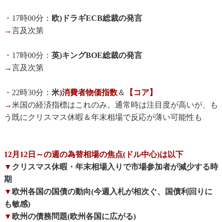
・17時00分：
欧)ドラギECB総裁の発言
→
言及次第
・17時00分：
英)キングBOE総裁の発言
→
言及次第
・22時30分：
米)
消費者物価指数
＆
【コア】
→
米国の経済指標はこれのみ。通常時は注目度が高いが、も
う既にクリスマス休暇＆年末相場で反応が薄い可能性も
12月12日～の週の為替相場の焦点(ドル中心)は以下
▼
クリスマス休暇・年末相場入りで市場参加者が減少する時
期
▼
欧州各国の国債の動向(今週入札が相次ぐ、国債利回りに
も敏感)
▼
欧州の債務問題(欧州各国に広がる)