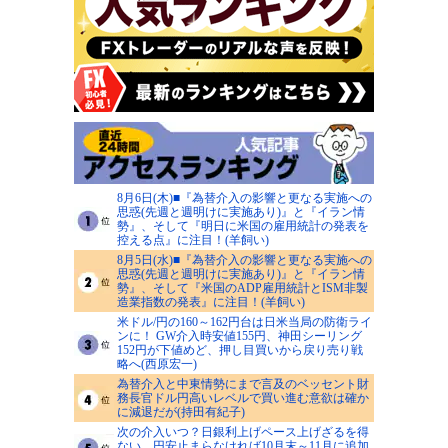
8月6日(木)■『為替介入の影響と更なる実施への
思惑(先週と週明けに実施あり)』と『イラン情
勢』、そして『明日に米国の雇用統計の発表を
控える点』に注目！(羊飼い)
8月5日(水)■『為替介入の影響と更なる実施への
思惑(先週と週明けに実施あり)』と『イラン情
勢』、そして『米国のADP雇用統計とISM非製
造業指数の発表』に注目！(羊飼い)
米ドル/円の160～162円台は日米当局の防衛ライ
ンに！ GW介入時安値155円、神田シーリング
152円が下値めど、押し目買いから戻り売り戦
略へ(西原宏一)
為替介入と中東情勢にまで言及のベッセント財
務長官ドル円高いレベルで買い進む意欲は確か
に減退だが(持田有紀子)
次の介入いつ？日銀利上げペース上げざるを得
ない。円安止まらなければ10月末～11月に追加