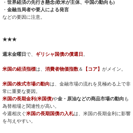
・
世界経済の先行き懸念(欧米が主体、中国の動向も)
・
金融当局者や要人による発言
などの要因に注意。
★★★
週末金曜日
で、
ギリシャ国債の償還日
。
米国の経済指標
は、
消費者物価指数
＆
【コア】
がメイン。
米国の株式市場の動向
は、金融市場の流れを見極める上で非
常に重要な要因。
米国の長期金利(米国債)
や
金・原油などの商品市場の動向
も
為替相場と関連性が高い。
今週相次ぐ
米国の長期国債の入札
は、米国の長期金利に影響
を与えやすい。