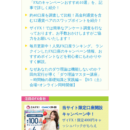
「FXのキャンペーンおすすめ10選」を、記
事で詳しく紹介！
約40口座を調査して比較！高金利通貨を含
む12通貨ペアのスワップポイントを紹介！
ザイFX！では簡単なアンケート調査を行な
っております。お手数おかけしますがご協
力をお願いいたします！
毎月更新中！人気FX口座ランキング。 ラン
クインしたFX口座のキャンペーン情報、お
すすめポイントなどを初心者にもわかりや
すく解説。
なぜあなたのダウ理論は機能しないのか？
田向宏行が導く「ダウ理論マスター講座」
～時間軸の基礎知識と実践編～ 【9/5（土）
会場+オンライン同時開催】
当サイト限定口座開設
キャンペーン中！
ザイFX！限定4000円キャ
ッシュバックがもらえ