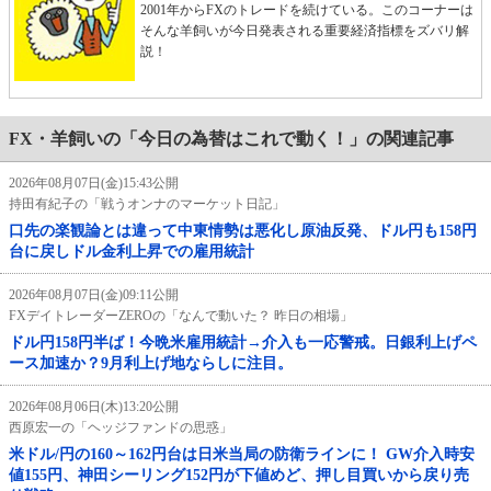
2001年からFXのトレードを続けている。このコーナーは
そんな羊飼いが今日発表される重要経済指標をズバリ解
説！
FX・羊飼いの「今日の為替はこれで動く！」の関連記事
2026年08月07日(金)15:43公開
持田有紀子の「戦うオンナのマーケット日記」
口先の楽観論とは違って中東情勢は悪化し原油反発、ドル円も158円
台に戻しドル金利上昇での雇用統計
2026年08月07日(金)09:11公開
FXデイトレーダーZEROの「なんで動いた？ 昨日の相場」
ドル円158円半ば！今晩米雇用統計→介入も一応警戒。日銀利上げペ
ース加速か？9月利上げ地ならしに注目。
2026年08月06日(木)13:20公開
西原宏一の「ヘッジファンドの思惑」
米ドル/円の160～162円台は日米当局の防衛ラインに！ GW介入時安
値155円、神田シーリング152円が下値めど、押し目買いから戻り売