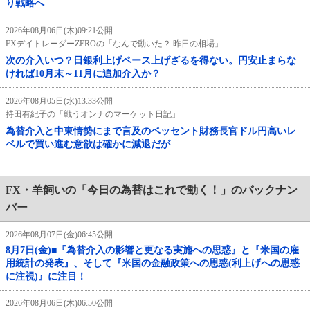
り戦略へ
2026年08月06日(木)09:21公開
FXデイトレーダーZEROの「なんで動いた？ 昨日の相場」
次の介入いつ？日銀利上げペース上げざるを得ない。円安止まらな
ければ10月末～11月に追加介入か？
2026年08月05日(水)13:33公開
持田有紀子の「戦うオンナのマーケット日記」
為替介入と中東情勢にまで言及のベッセント財務長官ドル円高いレ
ベルで買い進む意欲は確かに減退だが
FX・羊飼いの「今日の為替はこれで動く！」のバックナン
バー
2026年08月07日(金)06:45公開
8月7日(金)■『為替介入の影響と更なる実施への思惑』と『米国の雇
用統計の発表』、そして『米国の金融政策への思惑(利上げへの思惑
に注視)』に注目！
2026年08月06日(木)06:50公開