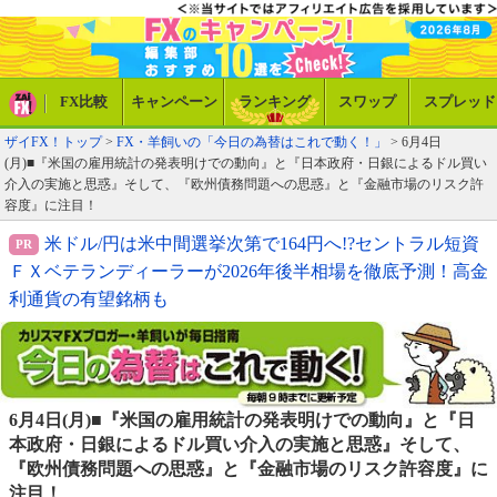
FX比較
キャンペーン
ランキング
スワップ
スプレッド
ザイFX！トップ
>
FX・羊飼いの「今日の為替はこれで動く！」
> 6月4日
(月)■『米国の雇用統計の発表明けでの動向』と『日本政府・日銀によるドル買い
介入の実施と思惑』そして、『欧州債務問題への思惑』と『金融市場のリスク許
容度』に注目！
米ドル/円は米中間選挙次第で164円へ!?セントラル短資
ＦＸベテランディーラーが2026年後半相場を徹底予測！高金
利通貨の有望銘柄も
6月4日(月)■『米国の雇用統計の発表明けでの動向』と『日
本政府・日銀によるドル買い介入の実施と思惑』そして、
『欧州債務問題への思惑』と『金融市場のリスク許容度』に
注目！