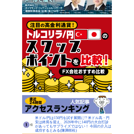
米ドル/円は150円を試す展開に!? 米ドル高・円
安は終焉を迎え、2026年中に140円の大台打診
があってもサプライズではない！ 今回の介入は
成功するとみる(陳満咲杜)