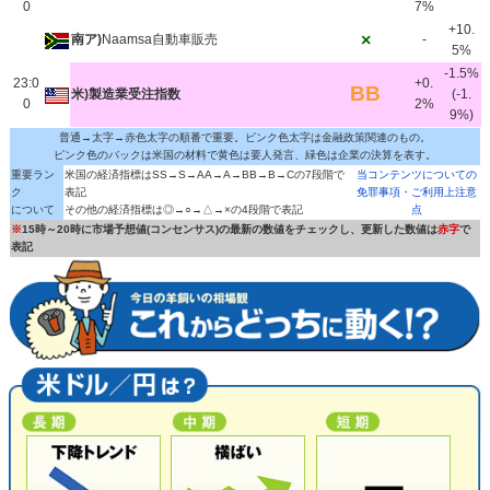
0
7%
+10.
×
南ア)
Naamsa自動車販売
-
5%
-1.5%
23:0
+0.
BB
米)製造業受注指数
(-1.
0
2%
9%)
普通→太字→赤色太字の順番で重要。ピンク色太字は金融政策関連のもの。
ピンク色のバックは米国の材料で黄色は要人発言、緑色は企業の決算を表す。
重要ラン
米国の経済指標はSS→S→AA→A→BB→B→Cの7段階で
当コンテンツについての
ク
表記
免罪事項・ご利用上注意
について
その他の経済指標は◎→○→△→×の4段階で表記
点
※
15時～20時に市場予想値(コンセンサス)の最新の数値をチェックし、更新した数値は
赤字
で
表記