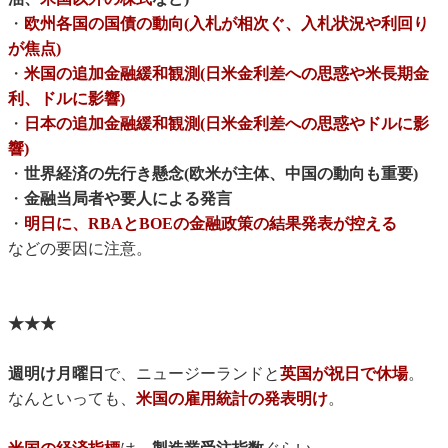
・
欧州各国の国債の動向(入札が相次ぐ、入札状況や利回り
が焦点)
・
米国の追加金融緩和観測(日米金利差への思惑や米長期金
利、ドルに影響)
・
日本の追加金融緩和観測(日米金利差への思惑やドルに影
響)
・
世界経済の先行き懸念(欧米が主体、中国の動向も重要)
・
金融当局者や要人による発言
・
明日に、RBAとBOEの金融政策の結果発表が控える
などの要因に注意。
★★★
週明け月曜日
で、ニュージーランドと
英国が祝日で休場
。
なんといっても、
米国の雇用統計の発表明け
。