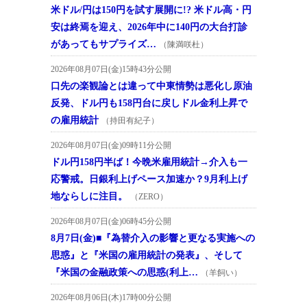
米ドル/円は150円を試す展開に!? 米ドル高・円
安は終焉を迎え、2026年中に140円の大台打診
があってもサプライズ…
（陳満咲杜）
2026年08月07日(金)15時43分公開
口先の楽観論とは違って中東情勢は悪化し原油
反発、ドル円も158円台に戻しドル金利上昇で
の雇用統計
（持田有紀子）
2026年08月07日(金)09時11分公開
ドル円158円半ば！今晩米雇用統計→介入も一
応警戒。日銀利上げペース加速か？9月利上げ
地ならしに注目。
（ZERO）
2026年08月07日(金)06時45分公開
8月7日(金)■『為替介入の影響と更なる実施への
思惑』と『米国の雇用統計の発表』、そして
『米国の金融政策への思惑(利上…
（羊飼い）
2026年08月06日(木)17時00分公開