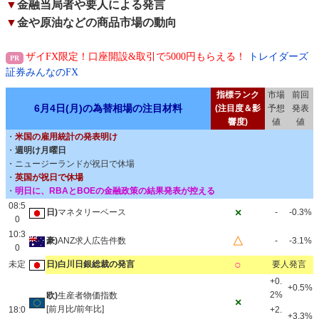
▼
金融当局者や要人による発言
▼
金や原油などの商品市場の動向
ザイFX限定！口座開設&取引で5000円もらえる！
トレイダーズ
証券みんなのFX
指標ランク
市場
前回
6月4日(月)の為替相場の注目材料
(注目度＆影
予想
発表
響度)
値
値
・
米国の雇用統計の発表明け
・
週明け月曜日
・ニュージーランドが祝日で休場
・
英国が祝日で休場
・
明日に、RBAとBOEの金融政策の結果発表が控える
08:5
×
日)
マネタリーベース
-
-0.3%
0
10:3
△
豪)
ANZ求人広告件数
-
-3.1%
0
○
未定
日)白川日銀総裁の発言
要人発言
+0.
+0.5%
2%
欧)
生産者物価指数
×
[前月比/前年比]
18:0
+2.
+3.3%