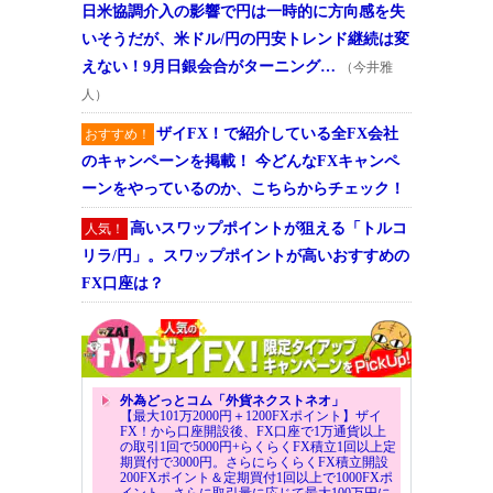
日米協調介入の影響で円は一時的に方向感を失
いそうだが、米ドル/円の円安トレンド継続は変
えない！9月日銀会合がターニング…
（今井雅
人）
ザイFX！で紹介している全FX会社
おすすめ！
のキャンペーンを掲載！ 今どんなFXキャンペ
ーンをやっているのか、こちらからチェック！
高いスワップポイントが狙える「トルコ
人気！
リラ/円」。スワップポイントが高いおすすめの
FX口座は？
外為どっとコム「外貨ネクストネオ」
【最大101万2000円＋1200FXポイント】ザイ
FX！から口座開設後、FX口座で1万通貨以上
の取引1回で5000円+らくらくFX積立1回以上定
期買付で3000円。さらにらくらくFX積立開設
200FXポイント＆定期買付1回以上で1000FXポ
イント。さらに取引量に応じて最大100万円に