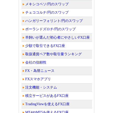
メキシコペソ/円のスワップ
チェココルナ/円のスワップ
ハンガリーフォリント/円のスワップ
ポーランドズロチ/円のスワップ
羊飼いが選んだ初心者にやさしいFX口座
少額で取引できるFX口座
取扱通貨ペア数や取引量ランキング
会社の信頼性
FX・為替ニュース
FXスマホアプリ
注文機能・システム
積立サービスがあるFX口座
TradingViewを使えるFX口座
MT4やMT5を使えるFX口座