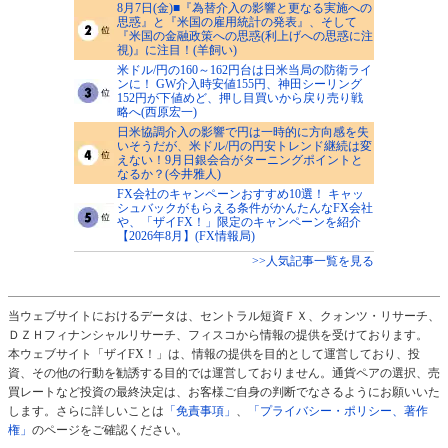
8月7日(金)■『為替介入の影響と更なる実施への
思惑』と『米国の雇用統計の発表』、そして
『米国の金融政策への思惑(利上げへの思惑に注
視)』に注目！(羊飼い)
米ドル/円の160～162円台は日米当局の防衛ライ
ンに！ GW介入時安値155円、神田シーリング
152円が下値めど、押し目買いから戻り売り戦
略へ(西原宏一)
日米協調介入の影響で円は一時的に方向感を失
いそうだが、米ドル/円の円安トレンド継続は変
えない！9月日銀会合がターニングポイントと
なるか？(今井雅人)
FX会社のキャンペーンおすすめ10選！ キャッ
シュバックがもらえる条件がかんたんなFX会社
や、「ザイFX！」限定のキャンペーンを紹介
【2026年8月】(FX情報局)
>>人気記事一覧を見る
当ウェブサイトにおけるデータは、セントラル短資ＦＸ、クォンツ・リサーチ、
ＤＺＨフィナンシャルリサーチ、フィスコから情報の提供を受けております。
本ウェブサイト「ザイFX！」は、情報の提供を目的として運営しており、投
資、その他の行動を勧誘する目的では運営しておりません。通貨ペアの選択、売
買レートなど投資の最終決定は、お客様ご自身の判断でなさるようにお願いいた
します。さらに詳しいことは
「免責事項」
、
「プライバシー・ポリシー、著作
権」
のページをご確認ください。