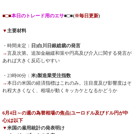
■□■
本日のトレード用のエサ
■□■(
※毎日更新
)
▼
主要材料
・時間未定：
日)白川日銀総裁の発言
→
言及次第。追加金融緩和策や円高及び介入に関する発言が
あれば大きく反応しやすい
・23時00分：
米)製造業受注指数
→
本日の米国の経済指標はこれのみ。注目度及び影響度はそ
れ程大きくなく、相場が動くキッカケとなるかどうか
6月4日～の週の為替相場の焦点(ユーロドル及びドル円が中
心)は以下
▼
米国の雇用統計の発表明け