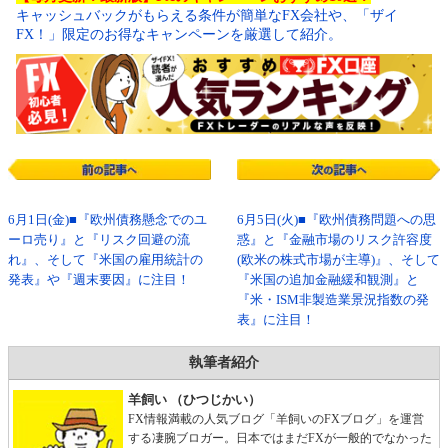
キャッシュバックがもらえる条件が簡単なFX会社や、「ザイ
FX！」限定のお得なキャンペーンを厳選して紹介。
6月1日(金)■『欧州債務懸念でのユ
6月5日(火)■『欧州債務問題への思
ーロ売り』と『リスク回避の流
惑』と『金融市場のリスク許容度
れ』、そして『米国の雇用統計の
(欧米の株式市場が主導)』、そして
発表』や『週末要因』に注目！
『米国の追加金融緩和観測』と
『米・ISM非製造業景況指数の発
表』に注目！
執筆者紹介
羊飼い （ひつじかい）
FX情報満載の人気ブログ「羊飼いのFXブログ」を運営
する凄腕ブロガー。日本ではまだFXが一般的でなかった