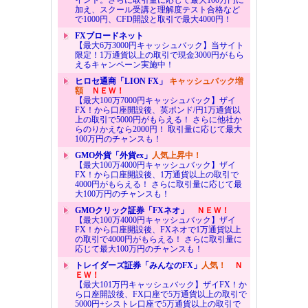
加え、スクール受講と理解度テスト合格など
で1000円、CFD開設と取引で最大4000円！
FXブロードネット
【最大6万3000円キャッシュバック】当サイト
限定！1万通貨以上の取引で現金3000円がもら
えるキャンペーン実施中！
ヒロセ通商「LION FX」
キャッシュバック増
額
ＮＥＷ！
【最大100万7000円キャッシュバック】ザイ
FX！から口座開設後、英ポンド/円1万通貨以
上の取引で5000円がもらえる！ さらに他社か
らのりかえなら2000円！ 取引量に応じて最大
100万円のチャンスも！
GMO外貨「外貨ex」
人気上昇中！
【最大100万4000円キャッシュバック】ザイ
FX！から口座開設後、1万通貨以上の取引で
4000円がもらえる！ さらに取引量に応じて最
大100万円のチャンスも！
GMOクリック証券「FXネオ」
ＮＥＷ！
【最大100万4000円キャッシュバック】ザイ
FX！から口座開設後、FXネオで1万通貨以上
の取引で4000円がもらえる！ さらに取引量に
応じて最大100万円のチャンスも！
トレイダーズ証券「みんなのFX」
人気！
Ｎ
ＥＷ！
【最大101万円キャッシュバック】ザイFX！か
ら口座開設後、FX口座で5万通貨以上の取引で
5000円+シストレ口座で5万通貨以上の取引で