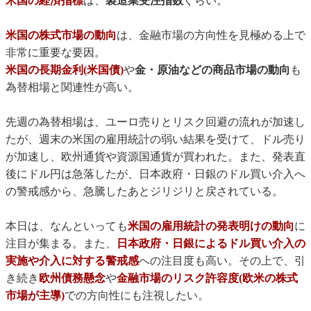
米国の経済指標
は、
製造業受注指数
ぐらい。
米国の株式市場の動向
は、金融市場の方向性を見極める上で
非常に重要な要因。
米国の長期金利(米国債)
や
金・原油などの商品市場の動向
も
為替相場と関連性が高い。
先週の為替相場は、ユーロ売りとリスク回避の流れが加速し
たが、週末の米国の雇用統計の弱い結果を受けて、ドル売り
が加速し、欧州通貨や資源国通貨が買われた。また、発表直
後にドル円は急落したが、日本政府・日銀のドル買い介入へ
の警戒感から、急騰したあとジリジリと戻されている。
本日は、なんといっても
米国の雇用統計の発表明けの動向
に
注目が集まる。また、
日本政府・日銀によるドル買い介入の
実施や介入に対する警戒感
への注目度も高い。その上で、引
き続き
欧州債務懸念
や
金融市場のリスク許容度(欧米の株式
市場が主導)
での方向性にも注視したい。