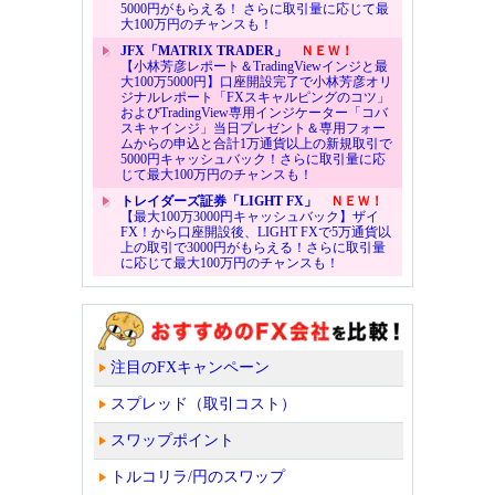
5000円がもらえる！ さらに取引量に応じて最
大100万円のチャンスも！
JFX「MATRIX TRADER」
ＮＥＷ！
【小林芳彦レポート＆TradingViewインジと最
大100万5000円】口座開設完了で小林芳彦オリ
ジナルレポート「FXスキャルピングのコツ」
およびTradingView専用インジケーター「コバ
スキャインジ」当日プレゼント＆専用フォー
ムからの申込と合計1万通貨以上の新規取引で
5000円キャッシュバック！さらに取引量に応
じて最大100万円のチャンスも！
トレイダーズ証券「LIGHT FX」
ＮＥＷ！
【最大100万3000円キャッシュバック】ザイ
FX！から口座開設後、LIGHT FXで5万通貨以
上の取引で3000円がもらえる！さらに取引量
に応じて最大100万円のチャンスも！
注目のFXキャンペーン
スプレッド（取引コスト）
スワップポイント
トルコリラ/円のスワップ