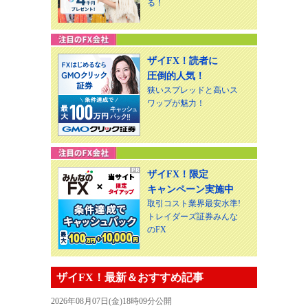
る！
ザイFX！読者に
圧倒的人気！
狭いスプレッドと高いス
ワップが魅力！
ザイFX！限定
キャンペーン実施中
取引コスト業界最安水準!
トレイダーズ証券みんな
のFX
ザイFX！最新＆おすすめ記事
2026年08月07日(金)18時09分公開