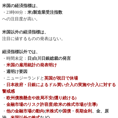
米国の経済指標は、
・23時00分：
米)製造業受注指数
への注目度が高い。
米国以外の経済指標は、
注目に値するものの発表はない。
経済指標以外では、
・時間未定：
日)白川日銀総裁の発言
・
米国の雇用統計の発表明け
・
週明け要因
・ニュージーランドと
英国が祝日で休場
・
日本政府・日銀によるドル買い介入の実施や介入に対する
警戒感
・
欧州債務懸念や政局不安(燻り続ける)
・
金融市場のリスク許容度(欧米の株式市場が主導)
・
他の金融市場の動向
(
米株式
や
国債
・
長期金利
、金、原
油、
米国以外の株式
など)