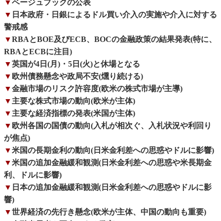
▼
ベージュブックの公表
▼
日本政府・日銀によるドル買い介入の実施や介入に対する
警戒感
▼
RBAとBOE及びECB、BOCの金融政策の結果発表(特に、
RBAとECBに注目)
▼
英国が4日(月)・5日(火)と休場となる
▼
欧州債務懸念や政局不安(燻り続ける)
▼
金融市場のリスク許容度(欧米の株式市場が主導)
▼
主要な株式市場の動向(欧米が主体)
▼
主要な経済指標の発表(米国が主体)
▼
欧州各国の国債の動向(入札が相次ぐ、入札状況や利回り
が焦点)
▼
米国の長期金利の動向(日米金利差への思惑やドルに影響)
▼
米国の追加金融緩和観測(日米金利差への思惑や米長期金
利、ドルに影響)
▼
日本の追加金融緩和観測(日米金利差への思惑やドルに影
響)
▼
世界経済の先行き懸念(欧米が主体、中国の動向も重要)