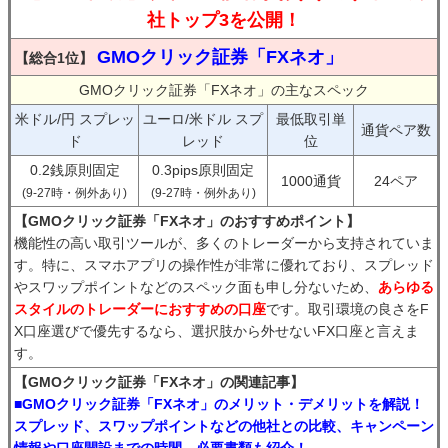
社トップ3を公開！
GMOクリック証券「FXネオ」
【総合1位】
GMOクリック証券「FXネオ」の主なスペック
米ドル/円 スプレッ
ユーロ/米ドル スプ
最低取引単
通貨ペア数
ド
レッド
位
0.2銭原則固定
0.3pips原則固定
1000通貨
24ペア
(9-27時・例外あり)
(9-27時・例外あり)
【GMOクリック証券「FXネオ」のおすすめポイント】
機能性の高い取引ツールが、多くのトレーダーから支持されていま
す。特に、スマホアプリの操作性が非常に優れており、スプレッド
やスワップポイントなどのスペック面も申し分ないため、
あらゆる
スタイルのトレーダーにおすすめの口座
です。取引環境の良さをF
X口座選びで優先するなら、選択肢から外せないFX口座と言えま
す。
【GMOクリック証券「FXネオ」の関連記事】
■GMOクリック証券「FXネオ」のメリット・デメリットを解説！
スプレッド、スワップポイントなどの他社との比較、キャンペーン