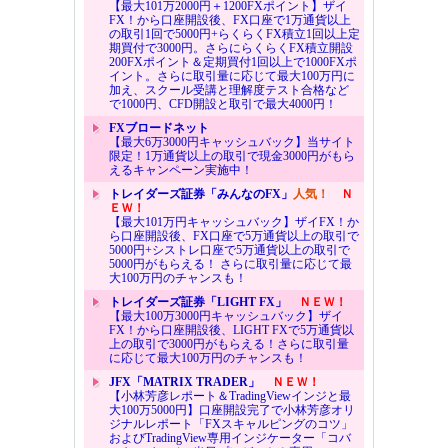
【最大101万2000円＋1200FXポイント】ザイ
FX！から口座開設後、FX口座で1万通貨以上
の取引1回で5000円+らくらくFX積立1回以上定
期買付で3000円。さらにらくらくFX積立開設
200FXポイント＆定期買付1回以上で1000FXポ
イント。さらに取引量に応じて最大100万円に
加え、スクール受講と理解度テスト合格など
で1000円、CFD開設と取引で最大4000円！
FXブロードネット
【最大6万3000円キャッシュバック】当サイト
限定！1万通貨以上の取引で現金3000円がもら
えるキャンペーン実施中！
トレイダーズ証券「みんなのFX」
人気！
Ｎ
ＥＷ！
【最大101万円キャッシュバック】ザイFX！か
ら口座開設後、FX口座で5万通貨以上の取引で
5000円+シストレ口座で5万通貨以上の取引で
5000円がもらえる！ さらに取引量に応じて最
大100万円のチャンスも！
トレイダーズ証券「LIGHT FX」
ＮＥＷ！
【最大100万3000円キャッシュバック】ザイ
FX！から口座開設後、LIGHT FXで5万通貨以
上の取引で3000円がもらえる！さらに取引量
に応じて最大100万円のチャンスも！
JFX「MATRIX TRADER」
ＮＥＷ！
【小林芳彦レポート＆TradingViewインジと最
大100万5000円】口座開設完了で小林芳彦オリ
ジナルレポート「FXスキャルピングのコツ」
およびTradingView専用インジケーター「コバ