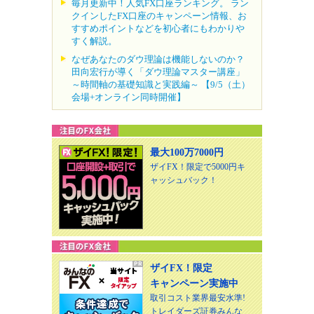
毎月更新中！人気FX口座ランキング。 ラン
クインしたFX口座のキャンペーン情報、お
すすめポイントなどを初心者にもわかりや
すく解説。
なぜあなたのダウ理論は機能しないのか？
田向宏行が導く「ダウ理論マスター講座」
～時間軸の基礎知識と実践編～ 【9/5（土）
会場+オンライン同時開催】
最大100万7000円
ザイFX！限定で5000円キ
ャッシュバック！
ザイFX！限定
キャンペーン実施中
取引コスト業界最安水準!
トレイダーズ証券みんな