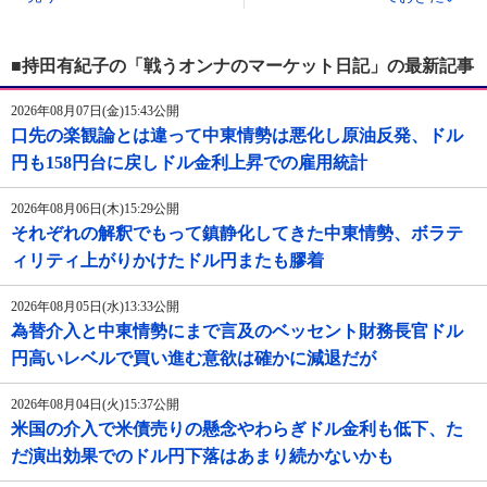
■持田有紀子の「戦うオンナのマーケット日記」の最新記事
2026年08月07日(金)15:43公開
口先の楽観論とは違って中東情勢は悪化し原油反発、ドル
円も158円台に戻しドル金利上昇での雇用統計
2026年08月06日(木)15:29公開
それぞれの解釈でもって鎮静化してきた中東情勢、ボラテ
ィリティ上がりかけたドル円またも膠着
2026年08月05日(水)13:33公開
為替介入と中東情勢にまで言及のベッセント財務長官ドル
円高いレベルで買い進む意欲は確かに減退だが
2026年08月04日(火)15:37公開
米国の介入で米債売りの懸念やわらぎドル金利も低下、た
だ演出効果でのドル円下落はあまり続かないかも