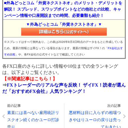
■外為どっとコム「外貨ネクストネオ」のメリット・デメリットを
解説！ スプレッド、スワップポイントなどの他社との比較、キャ
ンペーン情報や口座開設までの時間、必要書類も紹介！
▼外為どっとコム「外貨ネクストネオ」▼
※スプレッドはすべて例外あり。この表は2026年8月3日時点のデータをもとに作成している
ため、最新の情報とは異なっている場合があります。最新の情報はザイFX！の
「FX会社おす
すめ比較」
や、各FX会社の公式サイトなどで確認してください
各FX口座のさらに詳しい情報や10位までの全ランキング
は、以下よりご覧ください。
【※関連記事はこちら！】
⇒
FXトレーダーのリアルな声を反映！ ザイFX！読者が選ん
だ「おすすめFX会社」人気ランキング！
前の記事
次の記事
素直には喜べない雇用統計リ
悪材料は目に入らずの相場つ
スクオン続くのかユーロ打診
きやはりユーロの戻りは売っ
売り
ておきたい