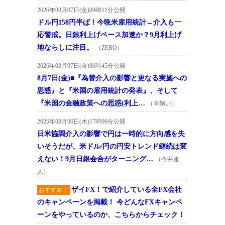
2026年08月07日(金)09時11分公開
ドル円158円半ば！今晩米雇用統計→介入も一
応警戒。日銀利上げペース加速か？9月利上げ
地ならしに注目。
（ZERO）
2026年08月07日(金)06時45分公開
8月7日(金)■『為替介入の影響と更なる実施への
思惑』と『米国の雇用統計の発表』、そして
『米国の金融政策への思惑(利上…
（羊飼い）
2026年08月06日(木)17時00分公開
日米協調介入の影響で円は一時的に方向感を失
いそうだが、米ドル/円の円安トレンド継続は変
えない！9月日銀会合がターニング…
（今井雅
人）
ザイFX！で紹介している全FX会社
おすすめ！
のキャンペーンを掲載！ 今どんなFXキャンペ
ーンをやっているのか、こちらからチェック！