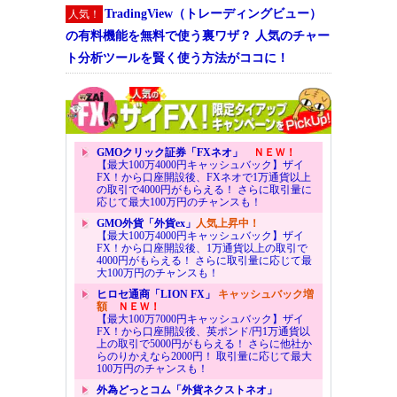
TradingView（トレーディングビュー）
人気！
の有料機能を無料で使う裏ワザ？ 人気のチャー
ト分析ツールを賢く使う方法がココに！
GMOクリック証券「FXネオ」
ＮＥＷ！
【最大100万4000円キャッシュバック】ザイ
FX！から口座開設後、FXネオで1万通貨以上
の取引で4000円がもらえる！ さらに取引量に
応じて最大100万円のチャンスも！
GMO外貨「外貨ex」
人気上昇中！
【最大100万4000円キャッシュバック】ザイ
FX！から口座開設後、1万通貨以上の取引で
4000円がもらえる！ さらに取引量に応じて最
大100万円のチャンスも！
ヒロセ通商「LION FX」
キャッシュバック増
額
ＮＥＷ！
【最大100万7000円キャッシュバック】ザイ
FX！から口座開設後、英ポンド/円1万通貨以
上の取引で5000円がもらえる！ さらに他社か
らのりかえなら2000円！ 取引量に応じて最大
100万円のチャンスも！
外為どっとコム「外貨ネクストネオ」