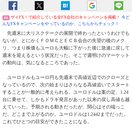
ザイFX！で紹介している全FX会社のキャンペーンを掲載！
今ど
んなFXキャンペーンをやっているのか、こちらからチェック！
先週末に大リスクテークの展開で終わったというわけでも
ないが、とにかくＦＯＭＣとＥＣＢ会合の失望の後のメク
リ、つまり株価もユーロも大幅に下がった後に急速に戻して
週末を迎えるという状況だった。そこで週明けのマーケット
の動向は、気になるところであった。
ユーロドルもユーロ円も先週末で高値近辺でのクローズと
なっているので、次の始まりはさらなる高値追いでスタート
することが一般的に考えられる。ユーロドルは案の定、1.24
台に乗せて、しかもドラギ発言があった以来の戻し高値も越
えていった。予期される動きだったが、関心はその端っこ
だ。どこまで上がるのか。ユーロドルは1.2442までだった。
これでひとつの目安ができたことになる。