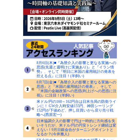
8月6日(木)■『為替介入の影響と更なる実施への
思惑(先週と週明けに実施あり)』と『イラン情
勢』、そして『明日に米国の雇用統計の発表を
控える点』に注目！(羊飼い)
8月7日(金)■『為替介入の影響と更なる実施への
思惑』と『米国の雇用統計の発表』、そして
『米国の金融政策への思惑(利上げへの思惑に注
視)』に注目！(羊飼い)
米ドル/円の160～162円台は日米当局の防衛ライ
ンに！ GW介入時安値155円、神田シーリング
152円が下値めど、押し目買いから戻り売り戦
略へ(西原宏一)
日米協調介入の影響で円は一時的に方向感を失
いそうだが、米ドル/円の円安トレンド継続は変
えない！9月日銀会合がターニングポイントと
なるか？(今井雅人)