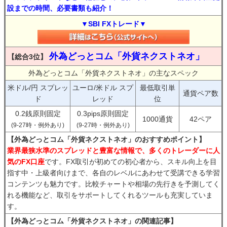
設までの時間、必要書類も紹介！
▼SBI FXトレード▼
外為どっとコム「外貨ネクストネオ」
【総合3位】
外為どっとコム「外貨ネクストネオ」の主なスペック
米ドル/円 スプレッ
ユーロ/米ドル スプ
最低取引単
通貨ペア数
ド
レッド
位
0.2銭原則固定
0.3pips原則固定
1000通貨
42ペア
(9-27時・例外あり)
(9-27時・例外あり)
【外為どっとコム「外貨ネクストネオ」のおすすめポイント】
業界最狭水準のスプレッドと豊富な情報で、多くのトレーダーに人
気のFX口座
です。FX取引が初めての初心者から、スキル向上を目
指す中・上級者向けまで、各自のレベルにあわせて受講できる学習
コンテンツも魅力です。比較チャートや相場の先行きを予測してく
れる機能など、取引をサポートしてくれるツールも充実していま
す。
【外為どっとコム「外貨ネクストネオ」の関連記事】