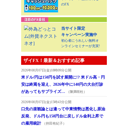
のFX
当サイト限定
キャンペーン実施中
初心者にうれしい無料オ
ンラインセミナーが充実!
ザイFX！最新＆おすすめ記事
2026年08月07日(金)18時09分公開
米ドル/円は150円を試す展開に!? 米ドル高・円
安は終焉を迎え、2026年中に140円の大台打診
があってもサプライズ…
（陳満咲杜）
2026年08月07日(金)15時43分公開
口先の楽観論とは違って中東情勢は悪化し原油
反発、ドル円も158円台に戻しドル金利上昇で
の雇用統計
（持田有紀子）