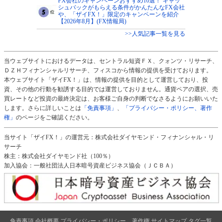
FX会社のキャンペーンおすすめ10選！ キャッ
シュバックがもらえる条件がかんたんなFX会社
や、「ザイFX！」限定のキャンペーンを紹介
【2026年8月】(FX情報局)
>>人気記事一覧を見る
当ウェブサイトにおけるデータは、セントラル短資ＦＸ、クォンツ・リサーチ、
ＤＺＨフィナンシャルリサーチ、フィスコから情報の提供を受けております。
本ウェブサイト「ザイFX！」は、情報の提供を目的として運営しており、投
資、その他の行動を勧誘する目的では運営しておりません。通貨ペアの選択、売
買レートなど投資の最終決定は、お客様ご自身の判断でなさるようにお願いいた
します。さらに詳しいことは
「免責事項」
、
「プライバシー・ポリシー、著作
権」
のページをご確認ください。
当サイト「ザイFX！」の運営元：株式会社ダイヤモンド・フィナンシャル・リ
サーチ
株主：株式会社ダイヤモンド社（100％）
加入協会：一般社団法人日本暗号資産ビジネス協会（ＪＣＢＡ）
免責事項
会社概要
プライバシー・ポリシー、著作権
サイトマップ
タグ一覧