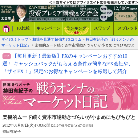
FX比較
キャンペーン
ランキング
スワップ
スプレッド
ザイFX！トップ
>
相場を見通す超強力FXコラム
>
持田有紀子の「戦うオンナの
マーケット日記」
> 楽観的ムード続く資本市場動きづらいが小まめにちびちびと
【毎月更新！最新版】FXのキャンペーンおすすめ10
選！ キャッシュバックがもらえる条件が簡単なFX会社や、
「ザイFX！」限定のお得なキャンペーンを厳選して紹介
楽観的ムード続く資本市場
動きづらいが小まめにちびちびと
2012年08月07日(火)17:03公開
[2012年08月07日(火)17:03更新]
持田有紀子