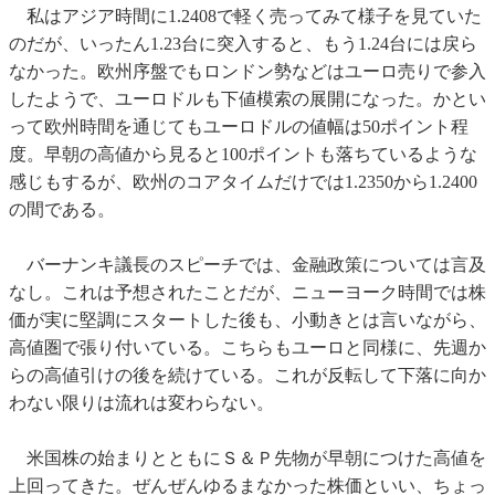
私はアジア時間に1.2408で軽く売ってみて様子を見ていた
のだが、いったん1.23台に突入すると、もう1.24台には戻ら
なかった。欧州序盤でもロンドン勢などはユーロ売りで参入
したようで、ユーロドルも下値模索の展開になった。かとい
って欧州時間を通じてもユーロドルの値幅は50ポイント程
度。早朝の高値から見ると100ポイントも落ちているような
感じもするが、欧州のコアタイムだけでは1.2350から1.2400
の間である。
バーナンキ議長のスピーチでは、金融政策については言及
なし。これは予想されたことだが、ニューヨーク時間では株
価が実に堅調にスタートした後も、小動きとは言いながら、
高値圏で張り付いている。こちらもユーロと同様に、先週か
らの高値引けの後を続けている。これが反転して下落に向か
わない限りは流れは変わらない。
米国株の始まりとともにＳ＆Ｐ先物が早朝につけた高値を
上回ってきた。ぜんぜんゆるまなかった株価といい、ちょっ