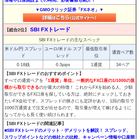
情報や口座開設までの時間、必要書類も紹介！
▼GMOクリック証券「FXネオ」▼
SBI FXトレード
【総合2位】
SBI FXトレードの主なスペック
米ドル/円 スプレッ
ユーロ/米ドル スプ
最低取引単
通貨ペア数
ド
レッド
位
0.18銭
0.3pips
1通貨
34ペア
【SBI FXトレードのおすすめポイント】
すべての通貨ペアを
「1通貨」単位、一般的なFX口座の1/1000の規
模から取引できる
のが最大の特徴！ これからFXを始める人、少額
取引ができるFX口座を探している方は、絶対にチェックしておき
たいFX会社です。スプレッドの狭さにも定評があり、1回の取引で
1000万通貨まで注文が出せるので、取引量が増えて稼げるように
なってからも長く使い続けられます。
【SBI FXトレードの関連記事】
■SBI FXトレードのメリット・デメリットを解説！ スプレッド、
スワップポイントなどの他社との比較、キャンペーン情報や口座開