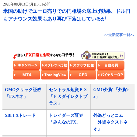
2026年08月03日(月)13:51公開
米国の助けでユーロ売りでの円相場の底上げ効果、ドル円
もアナウンス効果もあり再び下落はしているが
>>最新記事一覧へ
GMOクリック証券
セントラル短資ＦＸ
GMO外貨 「外貨e
「FXネオ」
「ＦＸダイレクトプ
x」
ラス」
SBI FXトレード
トレイダーズ証券
外為どっとコム
「みんなのFX」
「外貨ネクストネ
オ」