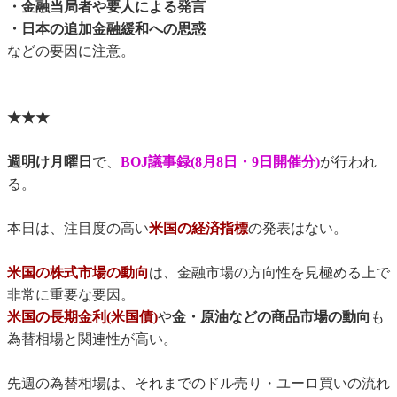
・金融当局者や要人による発言
・日本の追加金融緩和への思惑
などの要因に注意。
★★★
週明け月曜日
で、
BOJ議事録(8月8日・9日開催分)
が行われ
る。
本日は、注目度の高い
米国の経済指標
の発表はない。
米国の株式市場の動向
は、金融市場の方向性を見極める上で
非常に重要な要因。
米国の長期金利(米国債)
や
金・原油などの商品市場の動向
も
為替相場と関連性が高い。
先週の為替相場は、それまでのドル売り・ユーロ買いの流れ