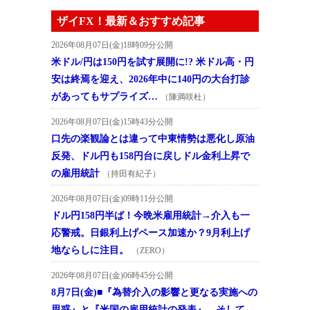
ザイFX！最新＆おすすめ記事
2026年08月07日(金)18時09分公開
米ドル/円は150円を試す展開に!? 米ドル高・円
安は終焉を迎え、2026年中に140円の大台打診
があってもサプライズ…
（陳満咲杜）
2026年08月07日(金)15時43分公開
口先の楽観論とは違って中東情勢は悪化し原油
反発、ドル円も158円台に戻しドル金利上昇で
の雇用統計
（持田有紀子）
2026年08月07日(金)09時11分公開
ドル円158円半ば！今晩米雇用統計→介入も一
応警戒。日銀利上げペース加速か？9月利上げ
地ならしに注目。
（ZERO）
2026年08月07日(金)06時45分公開
8月7日(金)■『為替介入の影響と更なる実施への
思惑』と『米国の雇用統計の発表』、そして