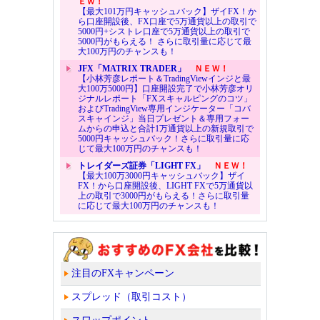
ＥＷ！
【最大101万円キャッシュバック】ザイFX！か
ら口座開設後、FX口座で5万通貨以上の取引で
5000円+シストレ口座で5万通貨以上の取引で
5000円がもらえる！ さらに取引量に応じて最
大100万円のチャンスも！
JFX「MATRIX TRADER」
ＮＥＷ！
【小林芳彦レポート＆TradingViewインジと最
大100万5000円】口座開設完了で小林芳彦オリ
ジナルレポート「FXスキャルピングのコツ」
およびTradingView専用インジケーター「コバ
スキャインジ」当日プレゼント＆専用フォー
ムからの申込と合計1万通貨以上の新規取引で
5000円キャッシュバック！さらに取引量に応
じて最大100万円のチャンスも！
トレイダーズ証券「LIGHT FX」
ＮＥＷ！
【最大100万3000円キャッシュバック】ザイ
FX！から口座開設後、LIGHT FXで5万通貨以
上の取引で3000円がもらえる！さらに取引量
に応じて最大100万円のチャンスも！
注目のFXキャンペーン
スプレッド（取引コスト）