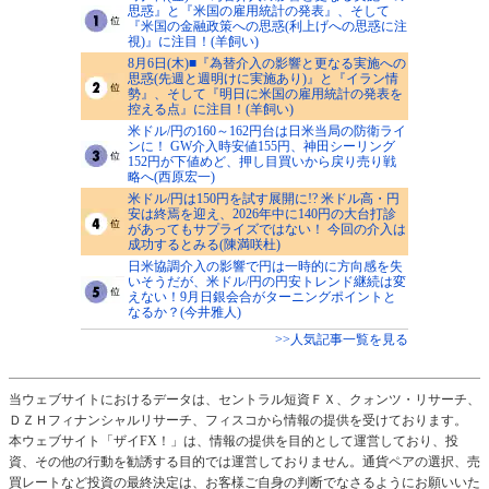
思惑』と『米国の雇用統計の発表』、そして
『米国の金融政策への思惑(利上げへの思惑に注
視)』に注目！(羊飼い)
8月6日(木)■『為替介入の影響と更なる実施への
思惑(先週と週明けに実施あり)』と『イラン情
勢』、そして『明日に米国の雇用統計の発表を
控える点』に注目！(羊飼い)
米ドル/円の160～162円台は日米当局の防衛ライ
ンに！ GW介入時安値155円、神田シーリング
152円が下値めど、押し目買いから戻り売り戦
略へ(西原宏一)
米ドル/円は150円を試す展開に!? 米ドル高・円
安は終焉を迎え、2026年中に140円の大台打診
があってもサプライズではない！ 今回の介入は
成功するとみる(陳満咲杜)
日米協調介入の影響で円は一時的に方向感を失
いそうだが、米ドル/円の円安トレンド継続は変
えない！9月日銀会合がターニングポイントと
なるか？(今井雅人)
>>人気記事一覧を見る
当ウェブサイトにおけるデータは、セントラル短資ＦＸ、クォンツ・リサーチ、
ＤＺＨフィナンシャルリサーチ、フィスコから情報の提供を受けております。
本ウェブサイト「ザイFX！」は、情報の提供を目的として運営しており、投
資、その他の行動を勧誘する目的では運営しておりません。通貨ペアの選択、売
買レートなど投資の最終決定は、お客様ご自身の判断でなさるようにお願いいた