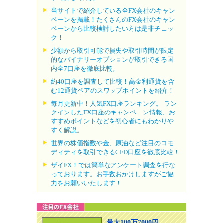
当サイトで紹介している全FX会社のキャン
ペーンを掲載！たくさんのFX会社のキャン
ペーンから比較検討したい方は是非チェッ
ク！
少額から取引可能で損失や取引時間が限定
的なバイナリーオプションが取引できる国
内全7口座を徹底比較。
約40口座を調査して比較！高金利通貨を含
む12通貨ペアのスワップポイントを紹介！
毎月更新中！人気FX口座ランキング。 ラン
クインしたFX口座のキャンペーン情報、お
すすめポイントなどを初心者にもわかりや
すく解説。
世界の株価指数や金、原油など注目のコモ
ディティを取引できるCFD口座を徹底比較！
ザイFX！では簡単なアンケート調査を行な
っております。お手数おかけしますがご協
力をお願いいたします！
最大100万7000円