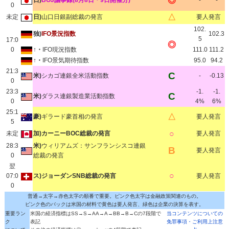
◎
日)
BOJ議事録(8月8日・9日開催分)
-
-
0
△
未定
日)
山口日銀副総裁の発言
要人発言
102.
独)
IFO景況指数
102.3
5
17:0
◎
0
↑・
IFO現況指数
111.0
111.2
↑・
IFO景気期待指数
95.0
94.2
21:3
C
米)
シカゴ連銀全米活動指数
-
-0.13
0
23:3
-1.
-1.
C
米)
ダラス連銀製造業活動指数
0
4%
6%
25:1
△
豪)
ギラード豪首相の発言
要人発言
5
○
未定
加)カーニーBOC総裁の発言
要人発言
28:3
米)
ウィリアムズ：サンフランシスコ連銀
B
要人発言
0
総裁の発言
翌
○
07:0
ス)ジョーダンSNB総裁の発言
要人発言
0
普通→太字→赤色太字の順番で重要。ピンク色太字は金融政策関連のもの。
ピンク色のバックは米国の材料で黄色は要人発言、緑色は企業の決算を表す。
重要ラン
米国の経済指標はSS→S→AA→A→BB→B→Cの7段階で
当コンテンツについての
ク
表記
免罪事項・ご利用上注意