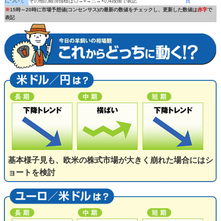
について
その他の経済指標は◎→○→△→×の4段階で表記
点
※
15時～20時に市場予想値(コンセンサス)の最新の数値をチェックし、更新した数値は
赤字
で
表記
基本様子見も、欧米の株式市場が大きく崩れた場合にはシ
ョートを検討