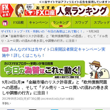
FX比較
キャンペーン
ランキング
スワップ
スプレッド
ザイFX！トップ
>
FX・羊飼いの「今日の為替はこれで動く！」
> 9月24日
(月)■『金融市場のリスク許容度』と『欧州債務問題への思惑』、そして『ドル売
り・ユーロ買いの流れの巻き戻しや調整の行方』に注目！
みんなのFXは当サイト口座開設者限定キャンペーン実
施中！詳しくはこちら！
9月24日(月)■『金融市場のリスク許容度』と『欧州債務問題
への思惑』、そして『ドル売り・ユーロ買いの流れの巻き戻
しや調整の行方』に注目！
2012年09月24日(月)07:50公開
[2012年09月24日(月)07:50更新]
羊飼い