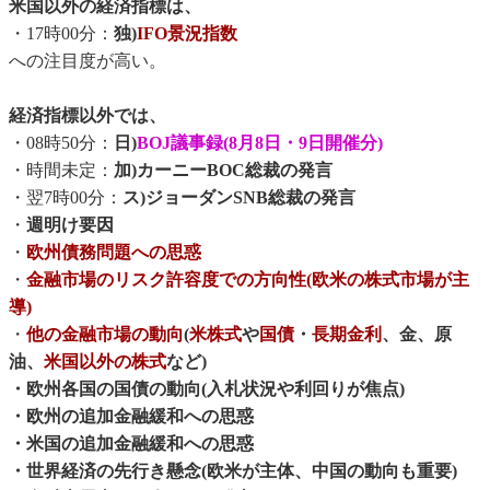
米国以外の経済指標は、
・17時00分：
独)
IFO景況指数
への注目度が高い。
経済指標以外では、
・08時50分：
日)
BOJ議事録(8月8日・9日開催分)
・時間未定：
加)カーニーBOC総裁の発言
・翌7時00分：
ス)ジョーダンSNB総裁の発言
・
週明け要因
・
欧州債務問題への思惑
・
金融市場のリスク許容度での方向性(欧米の株式市場が主
導)
・
他の金融市場の動向
(
米株式
や
国債
・
長期金利
、金、原
油、
米国以外の株式
など)
・欧州各国の国債の動向(入札状況や利回りが焦点)
・欧州の追加金融緩和への思惑
・米国の追加金融緩和への思惑
・世界経済の先行き懸念(欧米が主体、中国の動向も重要)