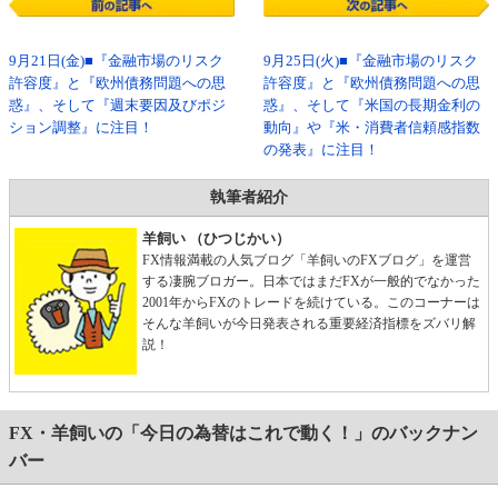
9月21日(金)■『金融市場のリスク
9月25日(火)■『金融市場のリスク
許容度』と『欧州債務問題への思
許容度』と『欧州債務問題への思
惑』、そして『週末要因及びポジ
惑』、そして『米国の長期金利の
ション調整』に注目！
動向』や『米・消費者信頼感指数
の発表』に注目！
執筆者紹介
羊飼い （ひつじかい）
FX情報満載の人気ブログ「羊飼いのFXブログ」を運営
する凄腕ブロガー。日本ではまだFXが一般的でなかった
2001年からFXのトレードを続けている。このコーナーは
そんな羊飼いが今日発表される重要経済指標をズバリ解
説！
FX・羊飼いの「今日の為替はこれで動く！」のバックナン
バー