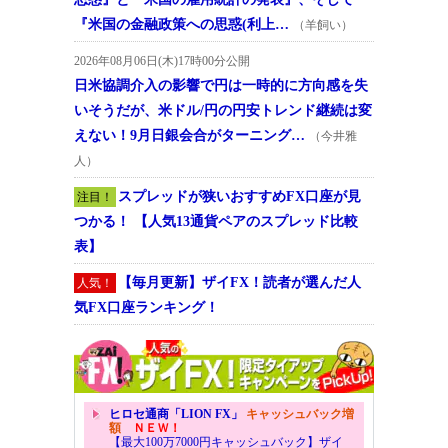
『米国の金融政策への思惑(利上…
（羊飼い）
2026年08月06日(木)17時00分公開
日米協調介入の影響で円は一時的に方向感を失
いそうだが、米ドル/円の円安トレンド継続は変
えない！9月日銀会合がターニング…
（今井雅
人）
スプレッドが狭いおすすめFX口座が見
注目！
つかる！ 【人気13通貨ペアのスプレッド比較
表】
【毎月更新】ザイFX！読者が選んだ人
人気！
気FX口座ランキング！
ヒロセ通商「LION FX」
キャッシュバック増
額
ＮＥＷ！
【最大100万7000円キャッシュバック】ザイ