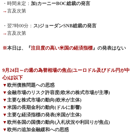
・時間未定：
加)カーニーBOC総裁の発言
→
言及次第
・翌7時00分：
ス)ジョーダンSNB総裁の発言
→
言及次第
※
本日は、『
注目度の高い米国の経済指標
』の発表はない
9月24日～の週の為替相場の焦点(ユーロドル及びドル円が中
心)は以下
▼
欧州債務問題への思惑
▼
金融市場のリスク許容度(欧米の株式市場が主導)
▼
主要な株式市場の動向(欧米が主体)
▼
米国の長期金利の動向(ドルに影響)
▼
主要な経済指標の発表(米国が主体)
▼
欧州各国の国債の動向(入札状況や利回りが焦点)
▼
欧州の追加金融緩和への思惑