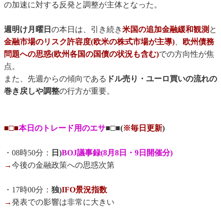
の加速に対する反発と調整が主体となった。
週明け月曜日
の本日は、引き続き
米国の追加金融緩和観測
と
金融市場のリスク許容度(欧米の株式市場が主導)
、
欧州債務
問題への思惑(欧州各国の国債の状況も含む)
での方向性が焦
点。
また、先週からの傾向である
ドル売り・ユーロ買いの流れの
巻き戻しや調整
の行方が重要。
■□■
本日のトレード用のエサ
■□■(
※毎日更新
)
・08時50分：
日)
BOJ議事録(8月8日・9日開催分)
→
今後の金融政策への思惑次第
・17時00分：
独)
IFO景況指数
→
発表での影響は非常に大きい