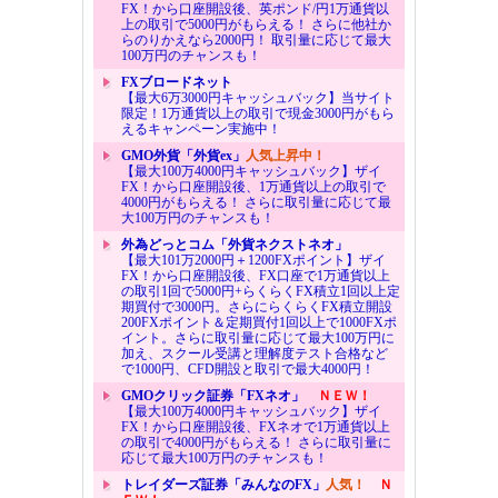
FX！から口座開設後、英ポンド/円1万通貨以
上の取引で5000円がもらえる！ さらに他社か
らのりかえなら2000円！ 取引量に応じて最大
100万円のチャンスも！
FXブロードネット
【最大6万3000円キャッシュバック】当サイト
限定！1万通貨以上の取引で現金3000円がもら
えるキャンペーン実施中！
GMO外貨「外貨ex」
人気上昇中！
【最大100万4000円キャッシュバック】ザイ
FX！から口座開設後、1万通貨以上の取引で
4000円がもらえる！ さらに取引量に応じて最
大100万円のチャンスも！
外為どっとコム「外貨ネクストネオ」
【最大101万2000円＋1200FXポイント】ザイ
FX！から口座開設後、FX口座で1万通貨以上
の取引1回で5000円+らくらくFX積立1回以上定
期買付で3000円。さらにらくらくFX積立開設
200FXポイント＆定期買付1回以上で1000FXポ
イント。さらに取引量に応じて最大100万円に
加え、スクール受講と理解度テスト合格など
で1000円、CFD開設と取引で最大4000円！
GMOクリック証券「FXネオ」
ＮＥＷ！
【最大100万4000円キャッシュバック】ザイ
FX！から口座開設後、FXネオで1万通貨以上
の取引で4000円がもらえる！ さらに取引量に
応じて最大100万円のチャンスも！
トレイダーズ証券「みんなのFX」
人気！
Ｎ