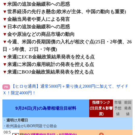
▼
米国の追加金融緩和への思惑
▼
世界経済の先行き懸念(欧米が主体、中国の動向も重要)
▼
金融当局者や要人による発言
▼
日本の追加金融緩和への思惑
▼
金や原油などの商品市場の動向
▼
今週、米国の長期国債の入札が相次ぐ点(25日・2年債、26
日・5年債、27日・7年債)
▼
来週にECB金融政策結果発表を控える点
▼
来週に米国の雇用統計の発表を控える点
▼
来週にBOJ金融政策結果発表を控える点
【ヒロセ通商】通常5000円＋乗り換え2000円に加えて、ザイＦ
Ｘ！限定4000円！
指標ランク
市場
前回
9月24日(月)の為替相場注目材料
(注目度＆影響
予想
発表
度)
値
値
・
週明け月曜日
・欧州議会がLIBOR問題で公聴会
08:5