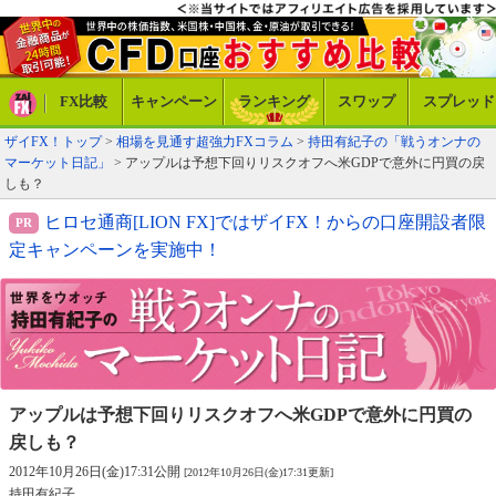
FX比較
キャンペーン
ランキング
スワップ
スプレッド
ザイFX！トップ
>
相場を見通す超強力FXコラム
>
持田有紀子の「戦うオンナの
マーケット日記」
> アップルは予想下回りリスクオフへ米GDPで意外に円買の戻
しも？
ヒロセ通商[LION FX]ではザイFX！からの口座開設者限
定キャンペーンを実施中！
アップルは予想下回りリスクオフへ
米GDPで意外に円買の
戻しも？
2012年10月26日(金)17:31公開
[2012年10月26日(金)17:31更新]
持田有紀子