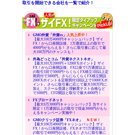
取引を開始できる会社を一覧で紹介！
GMO外貨「外貨ex」
人気上昇中！
【最大100万4000円キャッシュバック】ザイ
FX！から口座開設後、1万通貨以上の取引で
4000円がもらえる！ さらに取引量に応じて最
大100万円のチャンスも！
外為どっとコム「外貨ネクストネオ」
【最大101万2000円＋1200FXポイント】ザイ
FX！から口座開設後、FX口座で1万通貨以上
の取引1回で5000円+らくらくFX積立1回以上定
期買付で3000円。さらにらくらくFX積立開設
200FXポイント＆定期買付1回以上で1000FXポ
イント。さらに取引量に応じて最大100万円に
加え、スクール受講と理解度テスト合格など
で1000円、CFD開設と取引で最大4000円！
FXブロードネット
【最大6万3000円キャッシュバック】当サイト
限定！1万通貨以上の取引で現金3000円がもら
えるキャンペーン実施中！
GMOクリック証券「FXネオ」
ＮＥＷ！
【最大100万4000円キャッシュバック】ザイ
FX！から口座開設後、FXネオで1万通貨以上
の取引で4000円がもらえる！ さらに取引量に