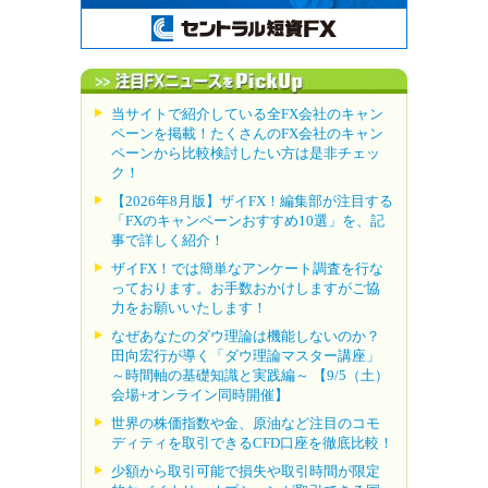
当サイトで紹介している全FX会社のキャン
ペーンを掲載！たくさんのFX会社のキャン
ペーンから比較検討したい方は是非チェッ
ク！
【2026年8月版】ザイFX！編集部が注目する
「FXのキャンペーンおすすめ10選」を、記
事で詳しく紹介！
ザイFX！では簡単なアンケート調査を行な
っております。お手数おかけしますがご協
力をお願いいたします！
なぜあなたのダウ理論は機能しないのか？
田向宏行が導く「ダウ理論マスター講座」
～時間軸の基礎知識と実践編～ 【9/5（土）
会場+オンライン同時開催】
世界の株価指数や金、原油など注目のコモ
ディティを取引できるCFD口座を徹底比較！
少額から取引可能で損失や取引時間が限定