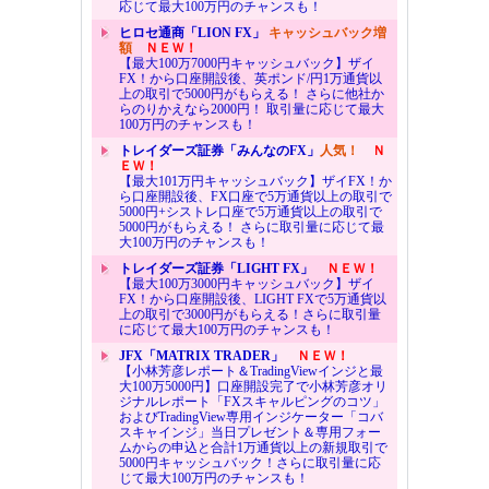
応じて最大100万円のチャンスも！
ヒロセ通商「LION FX」
キャッシュバック増
額
ＮＥＷ！
【最大100万7000円キャッシュバック】ザイ
FX！から口座開設後、英ポンド/円1万通貨以
上の取引で5000円がもらえる！ さらに他社か
らのりかえなら2000円！ 取引量に応じて最大
100万円のチャンスも！
トレイダーズ証券「みんなのFX」
人気！
Ｎ
ＥＷ！
【最大101万円キャッシュバック】ザイFX！か
ら口座開設後、FX口座で5万通貨以上の取引で
5000円+シストレ口座で5万通貨以上の取引で
5000円がもらえる！ さらに取引量に応じて最
大100万円のチャンスも！
トレイダーズ証券「LIGHT FX」
ＮＥＷ！
【最大100万3000円キャッシュバック】ザイ
FX！から口座開設後、LIGHT FXで5万通貨以
上の取引で3000円がもらえる！さらに取引量
に応じて最大100万円のチャンスも！
JFX「MATRIX TRADER」
ＮＥＷ！
【小林芳彦レポート＆TradingViewインジと最
大100万5000円】口座開設完了で小林芳彦オリ
ジナルレポート「FXスキャルピングのコツ」
およびTradingView専用インジケーター「コバ
スキャインジ」当日プレゼント＆専用フォー
ムからの申込と合計1万通貨以上の新規取引で
5000円キャッシュバック！さらに取引量に応
じて最大100万円のチャンスも！