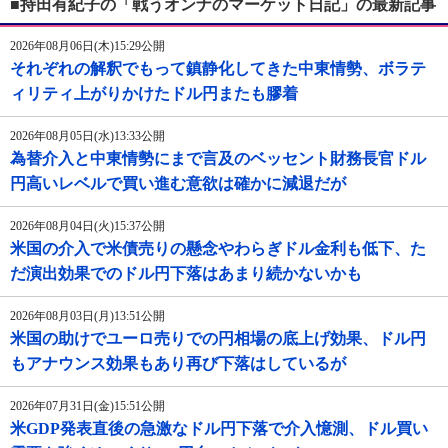
■持田有紀子の「戦うオンナのマーケット日記」の最新記事
2026年08月06日(木)15:29公開
それぞれの解釈でもって鎮静化してきた中東情勢、ボラテ
ィリティ上がりかけたドル円またも膠着
2026年08月05日(水)13:33公開
為替介入と中東情勢にまで言及のベッセント財務長官ドル
円高いレベルで買い進む意欲は確かに減退だが
2026年08月04日(火)15:37公開
米国の介入で米債売りの懸念やわらぎドル金利も低下、た
だ演出効果でのドル円下落はあまり続かないかも
2026年08月03日(月)13:51公開
米国の助けでユーロ売りでの円相場の底上げ効果、ドル円
もアナウンス効果もあり再び下落はしているが
2026年07月31日(金)15:51公開
米GDP発表直後の急激なドル円下落で介入憶測、ドル買い