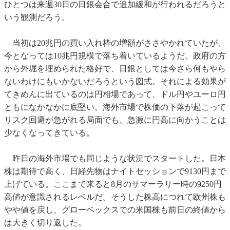
ひとつは来週30日の日銀会合で追加緩和が行われるだろうと
いう観測だろう。
当初は20兆円の買い入れ枠の増額がささやかれていたが、
今となっては10兆円規模で落ち着いているようだ。政府の方
から外堀を埋められた格好で、日銀としては今さら何もやら
ないわけにもいかないだろうという図式。それによる効果が
てきめんに出ているのは円相場であって、ドル円やユーロ円
ともになかなかに底堅い。海外市場で株価の下落が起こって
リスク回避が急がれる局面でも、急激に円高に向かうことは
少なくなってきている。
昨日の海外市場でも同じような状況でスタートした。日本
株は期待で高く、日経先物はナイトセッションで9130円まで
上げている。ここまで来ると8月のサマーラリー時の9250円
高値が意識されるレベルだ。そうした株高につれて欧州株も
やや値を戻し、グローベックスでの米国株も前日の終値から
は大きく切り返した。