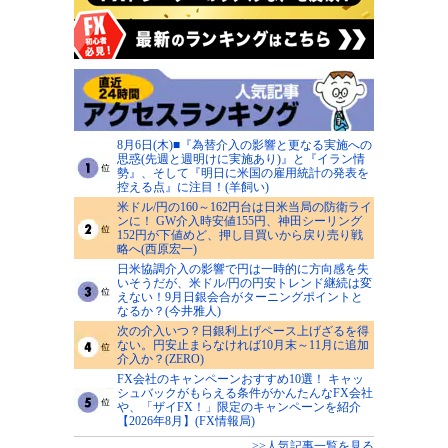
8月6日(木)■『為替介入の影響と更なる実施への
思惑(先週と週明けに実施あり)』と『イラン情
勢』、そして『明日に米国の雇用統計の発表を
控える点』に注目！(羊飼い)
米ドル/円の160～162円台は日米当局の防衛ライ
ンに！ GW介入時安値155円、神田シーリング
152円が下値めど、押し目買いから戻り売り戦
略へ(西原宏一)
日米協調介入の影響で円は一時的に方向感を失
いそうだが、米ドル/円の円安トレンド継続は変
えない！9月日銀会合がターニングポイントと
なるか？(今井雅人)
次の介入いつ？日銀利上げペース上げざるを得
ない。円安止まらなければ10月末～11月に追加
介入か？(ZERO)
FX会社のキャンペーンおすすめ10選！ キャッ
シュバックがもらえる条件がかんたんなFX会社
や、「ザイFX！」限定のキャンペーンを紹介
【2026年8月】(FX情報局)
>>人気記事一覧を見る