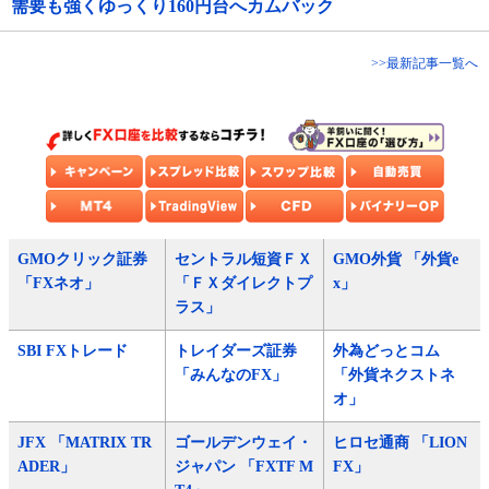
需要も強くゆっくり160円台へカムバック
>>最新記事一覧へ
GMOクリック証券
セントラル短資ＦＸ
GMO外貨 「外貨e
「FXネオ」
「ＦＸダイレクトプ
x」
ラス」
SBI FXトレード
トレイダーズ証券
外為どっとコム
「みんなのFX」
「外貨ネクストネ
オ」
JFX 「MATRIX TR
ゴールデンウェイ・
ヒロセ通商 「LION
ADER」
ジャパン 「FXTF M
FX」