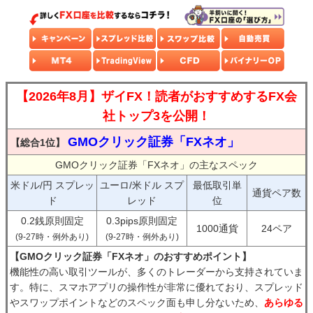
【2026年8月】ザイFX！読者がおすすめするFX会
社トップ3を公開！
GMOクリック証券「FXネオ」
【総合1位】
GMOクリック証券「FXネオ」の主なスペック
米ドル/円 スプレッ
ユーロ/米ドル スプ
最低取引単
通貨ペア数
ド
レッド
位
0.2銭原則固定
0.3pips原則固定
1000通貨
24ペア
(9-27時・例外あり)
(9-27時・例外あり)
【GMOクリック証券「FXネオ」のおすすめポイント】
機能性の高い取引ツールが、多くのトレーダーから支持されていま
す。特に、スマホアプリの操作性が非常に優れており、スプレッド
やスワップポイントなどのスペック面も申し分ないため、
あらゆる