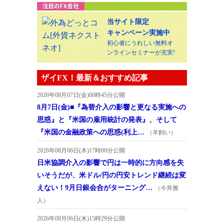
当サイト限定
キャンペーン実施中
初心者にうれしい無料オ
ンラインセミナーが充実!
ザイFX！最新＆おすすめ記事
2026年08月07日(金)06時45分公開
8月7日(金)■『為替介入の影響と更なる実施への
思惑』と『米国の雇用統計の発表』、そして
『米国の金融政策への思惑(利上…
（羊飼い）
2026年08月06日(木)17時00分公開
日米協調介入の影響で円は一時的に方向感を失
いそうだが、米ドル/円の円安トレンド継続は変
えない！9月日銀会合がターニング…
（今井雅
人）
2026年08月06日(木)15時29分公開