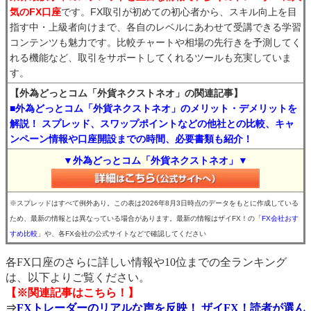
気のFX口座
です。FX取引が初めての初心者から、スキル向上を目
指す中・上級者向けまで、各自のレベルにあわせて受講できる学習
コンテンツも魅力です。比較チャートや相場の先行きを予測してく
れる機能など、取引をサポートしてくれるツールも充実していま
す。
【外為どっとコム「外貨ネクストネオ」の関連記事】
■外為どっとコム「外貨ネクストネオ」のメリット・デメリットを
解説！ スプレッド、スワップポイントなどの他社との比較、キャ
ンペーン情報や口座開設までの時間、必要書類も紹介！
▼外為どっとコム「外貨ネクストネオ」▼
※スプレッドはすべて例外あり。この表は2026年8月3日時点のデータをもとに作成している
ため、最新の情報とは異なっている場合があります。最新の情報はザイFX！の
「FX会社おす
すめ比較」
や、各FX会社の公式サイトなどで確認してください
各FX口座のさらに詳しい情報や10位までの全ランキング
は、以下よりご覧ください。
【※関連記事はこちら！】
⇒
FXトレーダーのリアルな声を反映！ ザイFX！読者が選ん