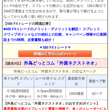
取引ができるFX口座を探している方は、絶対にチェックしておき
たいFX会社です。スプレッドの狭さにも定評があり、1回の取引で
1000万通貨まで注文が出せるので、取引量が増えて稼げるように
なってからも長く使い続けられます。
【SBI FXトレードの関連記事】
■SBI FXトレードのメリット・デメリットを解説！ スプレッド、
スワップポイントなどの他社との比較、キャンペーン情報や口座開
設までの時間、必要書類も紹介！
▼SBI FXトレード▼
外為どっとコム「外貨ネクストネオ」
【総合3位】
外為どっとコム「外貨ネクストネオ」の主なスペック
米ドル/円 スプレッ
ユーロ/米ドル スプ
最低取引単
通貨ペア数
ド
レッド
位
0.2銭原則固定
0.3pips原則固定
1000通貨
42ペア
(9-27時・例外あり)
(9-27時・例外あり)
【外為どっとコム「外貨ネクストネオ」のおすすめポイント】
業界最狭水準のスプレッドと豊富な情報で、多くのトレーダーに人