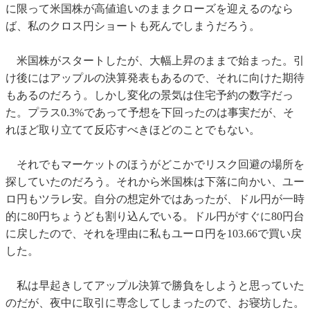
に限って米国株が高値追いのままクローズを迎えるのなら
ば、私のクロス円ショートも死んでしまうだろう。
米国株がスタートしたが、大幅上昇のままで始まった。引
け後にはアップルの決算発表もあるので、それに向けた期待
もあるのだろう。しかし変化の景気は住宅予約の数字だっ
た。プラス0.3%であって予想を下回ったのは事実だが、そ
れほど取り立てて反応すべきほどのことでもない。
それでもマーケットのほうがどこかでリスク回避の場所を
探していたのだろう。それから米国株は下落に向かい、ユー
ロ円もツラレ安。自分の想定外ではあったが、ドル円が一時
的に80円ちょうども割り込んでいる。ドル円がすぐに80円台
に戻したので、それを理由に私もユーロ円を103.66で買い戻
した。
私は早起きしてアップル決算で勝負をしようと思っていた
のだが、夜中に取引に専念してしまったので、お寝坊した。