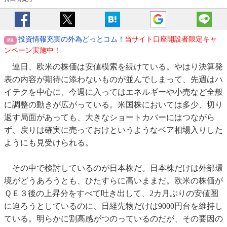
投資情報充実の外為どっとコム！
当サイト口座開設者限定キャ
ンペーン実施中！
連日、欧米の株価は安値模索を続けている。やはり決算発
表の内容が期待に添わないものが並んでしまって、先週はハ
イテクを中心に、今週に入ってはエネルギーや小売など全般
に調整の動きが広がっている。米国株においては多少、切り
返す局面があっても、大きなショートカバーにはつながら
ず、戻りは確実に売っておけというようなベア相場入りした
ようにも見受けられる。
その中で検討しているのが日本株だ。日本株だけは外部環
境がどうあろうとも、ひたすらに高いままだ。欧米の株価が
ＱＥ３後の上昇分をすべて吐き出して、2カ月ぶりの安値圏
に迫ろうとしているのに、日経先物だけは9000円台を維持し
ている。明らかに割高感がつのっているのだが、その要因の