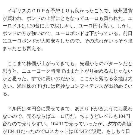
イギリスのＧＤＰが予想よりも良かったことで、欧州通貨
が買われ、ポンドの上昇にともなってユーロも買われた。ユ
ーロドルは1.30台にまで戻しきり、ユーロ円も高い。しかし
ポンドの方が強いので、ユーロポンドは下がっている。前日
にユーロポンドが大幅安をしたので、その流れがいっそう強
まったとも言える。
ここまで株価が上がってきても、先週からのパターンだと
思うと、ニューヨーク時間ではまた下がり始めるんじゃない
かと思った。すでに高いのだから、ここから落ちる余地は大
きい。米国株の下げには奇妙なコンフィデンスが出始めてい
る。
ドル円は80円台に乗せてきて、あまり下がるようにも思わ
ないので、売るならばユーロ円だ。ちょうどレベルも104円
台なので売りやすい。104.11で売っていったが、夕方の高値
が104.41だったのでロスカットは104.45で設定。もしも今日