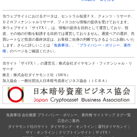
当ウェブサイトにおけるデータは、セントラル短資ＦＸ、クォンツ・リサーチ、
ＤＺＨフィナンシャルリサーチ、フィスコから情報の提供を受けております。
本ウェブサイト「ザイFX！」は、情報の提供を目的として運営しており、投
資、その他の行動を勧誘する目的では運営しておりません。通貨ペアの選択、売
買レートなど投資の最終決定は、お客様ご自身の判断でなさるようにお願いいた
します。さらに詳しいことは
「免責事項」
、
「プライバシー・ポリシー、著作
権」
のページをご確認ください。
当サイト「ザイFX！」の運営元：株式会社ダイヤモンド・フィナンシャル・リ
サーチ
株主：株式会社ダイヤモンド社（100％）
加入協会：一般社団法人日本暗号資産ビジネス協会（ＪＣＢＡ）
免責事項
会社概要
プライバシー・ポリシー、著作権
サイトマップ
タグ一覧
広告のご案内
ダイヤモンド社のサイト
ダイヤモンド・オンライン
|
週刊ダイヤモンド
|
ザイ・オンライン
|
クリプトインサイト
|
ザイFX！