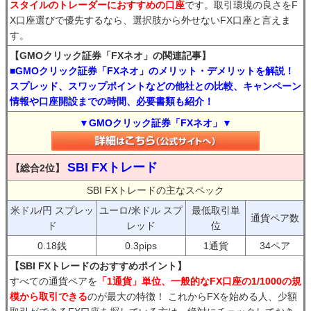
スタイルのトレーダーにおすすめの口座
です。取引環境の良さをF
X口座選びで優先するなら、選択肢から外せないFX口座と言えま
す。
【GMOクリック証券「FXネオ」の関連記事】
■GMOクリック証券「FXネオ」のメリット・デメリットを解説！
スプレッド、スワップポイントなどの他社との比較、キャンペーン
情報や口座開設までの時間、必要書類も紹介！
▼GMOクリック証券「FXネオ」▼
SBI FXトレード
【総合2位】
SBI FXトレードの主なスペック
米ドル/円 スプレッ
ユーロ/米ドル スプ
最低取引単
通貨ペア数
ド
レッド
位
0.18銭
0.3pips
1通貨
34ペア
【SBI FXトレードのおすすめポイント】
すべての通貨ペアを
「1通貨」単位、一般的なFX口座の1/1000の規
模から取引できる
のが最大の特徴！ これからFXを始める人、少額