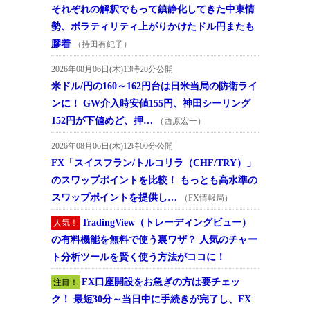
それぞれの解釈でもって鎮静化してきた中東情
勢、ボラティリティ上がりかけたドル円またも
膠着
（持田有紀子）
2026年08月06日(木)13時20分公開
米ドル/円の160～162円台は日米当局の防衛ライ
ンに！ GW介入時安値155円、神田シーリング
152円が下値めど、押…
（西原宏一）
2026年08月06日(木)12時00分公開
FX「スイスフラン/トルコリラ（CHF/TRY）」
のスワップポイントを比較！ もっとも高水準の
スワップポイントを提供し…
（FX情報局）
TradingView（トレーディングビュー）
人気！
の有料機能を無料で使う裏ワザ？ 人気のチャー
ト分析ツールを賢く使う方法がココに！
FX口座開設をお急ぎの方は要チェッ
注目！
ク！ 最短30分～当日中に手続きが完了し、FX