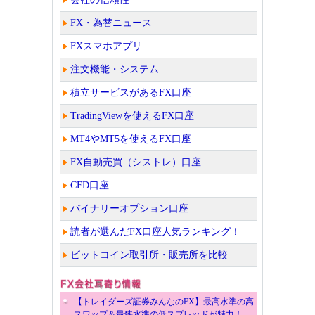
FX・為替ニュース
FXスマホアプリ
注文機能・システム
積立サービスがあるFX口座
TradingViewを使えるFX口座
MT4やMT5を使えるFX口座
FX自動売買（シストレ）口座
CFD口座
バイナリーオプション口座
読者が選んだFX口座人気ランキング！
ビットコイン取引所・販売所を比較
【トレイダーズ証券みんなのFX】最高水準の高
スワップ＆最狭水準の低スプレッドが魅力！