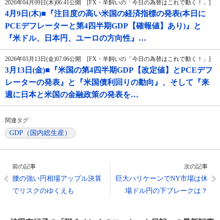
2026年04月09日(木)06:41公開 [FX・羊飼いの「今日の為替はこれで動く！」]
4月9日(木)■『注目度の高い米国の経済指標の発表(本日に
PCEデフレーターと第4四半期GDP【確報値】あり)』と
『米ドル、日本円、ユーロの方向性』…
2026年03月13日(金)07:06公開 [FX・羊飼いの「今日の為替はこれで動く！」]
3月13日(金)■『米国の第4四半期GDP【改定値】とPCEデフ
レーターの発表』と『米国債利回りの動向』、そして『来
週に日本と米国の金融政策の発表を…
関連タグ
GDP（国内総生産）
前の記事
次の記事
腰の強い円相場アップル決算
巨大ハリケーンでNY市場は休
でリスクのゆくえも
場ドル円の下ブレークは？