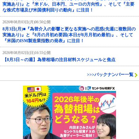
実施あり)』と『米ドル、日本円、ユーロの方向性』、そして『主要
な株式市場及び米国債利回りの動向』に注目！
2026年08月03日(月)06:50公開
8月3日(月)■『為替介入の影響と更なる実施への思惑(先週に複数回の
実施あり)』と『8月の月初め要因(本日が8月月初め最初)』、そして
『米国のISM製造業指数の発表』に注目！
2026年08月02日(日)16:55公開
【8月3日～の週】為替相場の注目材料スケジュールと焦点
>>>バックナンバー一覧