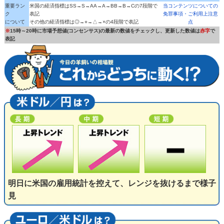
重要ラン
米国の経済指標はSS→S→AA→A→BB→B→Cの7段階で
当コンテンツについての
ク
表記
免罪事項・ご利用上注意
について
その他の経済指標は◎→○→△→×の4段階で表記
点
※
15時～20時に市場予想値(コンセンサス)の最新の数値をチェックし、更新した数値は
赤字
で
表記
明日に米国の雇用統計を控えて、レンジを抜けるまで様子
見