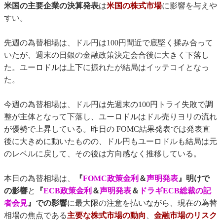
米国の主要企業の決算発表
は
米国の株式市場
に影響を与えや
すい。
先週の為替相場は、ドル円は100円間近で底堅く揉み合って
いたが、週末の日銀の金融政策決定会合後に大きく下落し
た。ユーロドルは上下に振れたが結局はイッテコイとなっ
た。
今週の為替相場は、ドル円は先週末の100円トライ失敗で調
整が主体となって下落し、ユーロドルはドル売りヨリの流れ
が優勢で上昇している。昨日の FOMC結果発表では発表直
後に大きめに動いたものの、ドル円もユーロドルも結局は元
のレベルに戻して、その後は方向感なく推移している。
本日の為替相場は、
『
FOMC政策金利
＆
声明発表
』明けで
の影響
と
『
ECB政策金利
＆
声明発表
＆
ドラギECB総裁の記
者会見
』での影響
に最大限の注意を払いながら、現在の為替
相場の焦点である
主要な株式市場の動向
、
金融市場のリスク