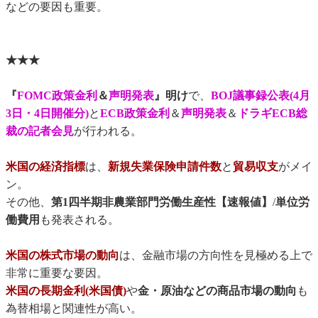
などの要因も重要。
★★★
『
FOMC政策金利
＆
声明発表
』明け
で、
BOJ議事録公表(4月
3日・4日開催分)
と
ECB政策金利
＆
声明発表
＆
ドラギECB総
裁の記者会見
が行われる。
米国の経済指標
は、
新規失業保険申請件数
と
貿易収支
がメイ
ン。
その他、
第1四半期非農業部門労働生産性【速報値】
/
単位労
働費用
も発表される。
米国の株式市場の動向
は、金融市場の方向性を見極める上で
非常に重要な要因。
米国の長期金利(米国債)
や
金・原油などの商品市場の動向
も
為替相場と関連性が高い。