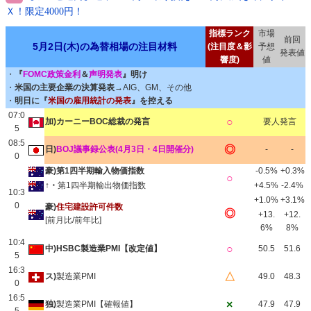
Ｘ！限定4000円！
指標ランク
市場
前回
5月2日(木)の為替相場の注目材料
(注目度＆影
予想
発表値
響度)
値
・
『
FOMC政策金利
＆
声明発表
』明け
・
米国の主要企業の決算発表
→AIG、GM、その他
・
明日に『
米国の雇用統計の発表
』を控える
07:0
○
加)カーニーBOC総裁の発言
要人発言
5
08:5
◎
日)
BOJ議事録公表(4月3日・4日開催分)
-
-
0
豪)第1四半期輸入物価指数
-0.5%
+0.3%
○
↑・
第1四半期輸出物価指数
+4.5%
-2.4%
10:3
+1.0%
+3.1%
0
豪)
住宅建設許可件数
◎
+13.
+12.
[前月比/前年比]
6%
8%
10:4
○
中)HSBC製造業PMI【改定値】
50.5
51.6
5
16:3
△
ス)
製造業PMI
49.0
48.3
0
16:5
×
独)
製造業PMI【確報値】
47.9
47.9