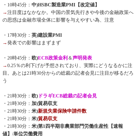
・10時45分：
中)HSBC製造業PMI【改定値】
→
注目度はなかなか。中国の景気先行きや今後の金融政策へ
の思惑は金融市場全体に影響を与えやすい為、注意
・17時30分：
英)建設業PMI
→
発表での影響はまずまず
・20時45分：
欧)
ECB政策金利
＆
声明発表
→
0.25％の利下げが予想されており、実際にどうなるかに注
目。あとは21時30分からの総裁の記者会見に注目が移るだろ
う
・21時30分：
欧)
ドラギECB総裁の記者会見
・21時30分：
加)貿易収支
・21時30分：
米)
新規失業保険申請件数
・21時30分：
米)
貿易収支
・21時30分：
米)第1四半期非農業部門労働生産性【速報
値】
/
単位労働費用