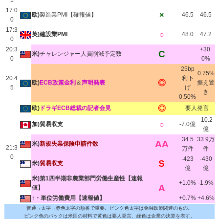
5
17:0
×
欧)
製造業PMI【確報値】
46.5
46.5
0
17:3
○
英)建設業PMI
48.0
47.2
0
20:3
+30.
C
米)
チャレンジャー人員削減予定数
-
0
0%
25bp
0.75%
20:4
利下
◎
欧)
ECB政策金利
＆
声明発表
据え置
5
げ
き
0.50%
◎
欧)
ドラギECB総裁の記者会見
要人発言
-10.2
○
加)貿易収支
-7.0億
億
34.5
33.9万
AA
米)
新規失業保険申請件数
21:3
万件
件
0
-423
-430
S
米)
貿易収支
億
億
米)第1四半期非農業部門労働生産性【速報
+1.0%
-1.9%
A
値】
↑・単位労働費用【速報値】
+0.7%
+4.6%
普通→太字→赤色太字の順番で重要。ピンク色太字は金融政策関連のもの。
ピンク色のバックは米国の材料で黄色は要人発言、緑色は企業の決算を表す。