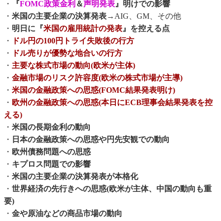
・
『
FOMC政策金利
＆
声明発表
』明けでの影響
・
米国の主要企業の決算発表
→AIG、GM、その他
・
明日に『
米国の雇用統計の発表
』を控える点
・
ドル円の100円トライ失敗後の行方
・
ドル売りが優勢な地合いの行方
・
主要な株式市場の動向(欧米が主体)
・
金融市場のリスク許容度(欧米の株式市場が主導)
・
米国の金融政策への思惑(FOMC結果発表明け)
・
欧州の金融政策への思惑(本日にECB理事会結果発表を控
える)
・
米国の長期金利の動向
・
日本の金融政策への思惑や円先安観での動向
・
欧州債務問題への思惑
・
キプロス問題での影響
・
米国の主要企業の決算発表が本格化
・
世界経済の先行きへの思惑(欧米が主体、中国の動向も重
要)
・
金や原油などの商品市場の動向