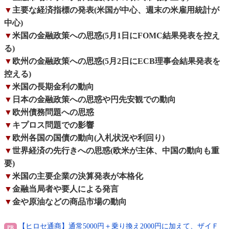
▼
主要な経済指標の発表(米国が中心、週末の米雇用統計が
中心)
▼
米国の金融政策への思惑(5月1日にFOMC結果発表を控え
る)
▼
欧州の金融政策への思惑(5月2日にECB理事会結果発表を
控える)
▼
米国の長期金利の動向
▼
日本の金融政策への思惑や円先安観での動向
▼
欧州債務問題への思惑
▼
キプロス問題での影響
▼
欧州各国の国債の動向(入札状況や利回り)
▼
世界経済の先行きへの思惑(欧米が主体、中国の動向も重
要)
▼
米国の主要企業の決算発表が本格化
▼
金融当局者や要人による発言
▼
金や原油などの商品市場の動向
【ヒロセ通商】通常5000円＋乗り換え2000円に加えて、ザイＦ