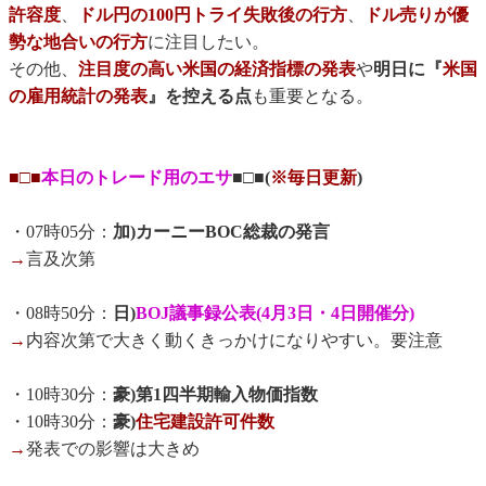
許容度
、
ドル円の100円トライ失敗後の行方
、
ドル売りが優
勢な地合いの行方
に注目したい。
その他、
注目度の高い米国の経済指標の発表
や
明日に『
米国
の雇用統計の発表
』を控える点
も重要となる。
■□■
本日のトレード用のエサ
■□■(
※毎日更新
)
・07時05分：
加)カーニーBOC総裁の発言
→
言及次第
・08時50分：
日)
BOJ議事録公表(4月3日・4日開催分)
→
内容次第で大きく動くきっかけになりやすい。要注意
・10時30分：
豪)第1四半期輸入物価指数
・10時30分：
豪)
住宅建設許可件数
→
発表での影響は大きめ