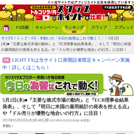
FX比較
キャンペーン
ランキング
スワップ
スプレッド
ザイFX！トップ
>
FX・羊飼いの「今日の為替はこれで動く！」
> 5月2日
(木)■『主要な株式市場の動向』と『ECB理事会結果発表』、そして『明日に米国
の雇用統計の発表を控える点』や『ドル売りが優勢な地合いの行方』に注目！
LIGHT FXは当サイト口座開設者限定キャンペーン実施
中！詳しくはこちら！
5月2日(木)■『主要な株式市場の動向』と『ECB理事会結果
発表』、そして『明日に米国の雇用統計の発表を控える点』
や『ドル売りが優勢な地合いの行方』に注目！
2013年05月02日(木)08:48公開
[2013年05月02日(木)08:48更新]
羊飼い