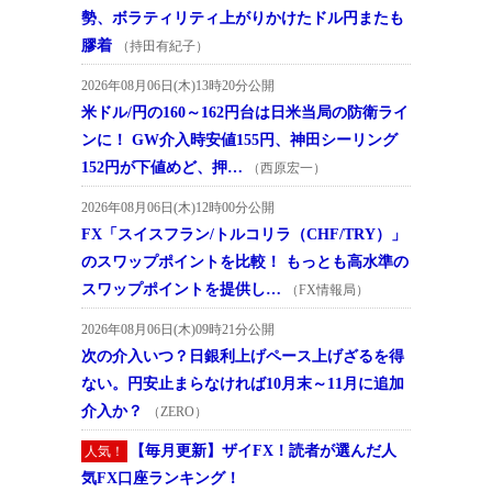
勢、ボラティリティ上がりかけたドル円またも
膠着
（持田有紀子）
2026年08月06日(木)13時20分公開
米ドル/円の160～162円台は日米当局の防衛ライ
ンに！ GW介入時安値155円、神田シーリング
152円が下値めど、押…
（西原宏一）
2026年08月06日(木)12時00分公開
FX「スイスフラン/トルコリラ（CHF/TRY）」
のスワップポイントを比較！ もっとも高水準の
スワップポイントを提供し…
（FX情報局）
2026年08月06日(木)09時21分公開
次の介入いつ？日銀利上げペース上げざるを得
ない。円安止まらなければ10月末～11月に追加
介入か？
（ZERO）
【毎月更新】ザイFX！読者が選んだ人
人気！
気FX口座ランキング！