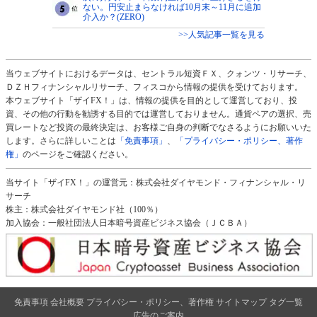
ない。円安止まらなければ10月末～11月に追加
介入か？(ZERO)
>>人気記事一覧を見る
当ウェブサイトにおけるデータは、セントラル短資ＦＸ、クォンツ・リサーチ、
ＤＺＨフィナンシャルリサーチ、フィスコから情報の提供を受けております。
本ウェブサイト「ザイFX！」は、情報の提供を目的として運営しており、投
資、その他の行動を勧誘する目的では運営しておりません。通貨ペアの選択、売
買レートなど投資の最終決定は、お客様ご自身の判断でなさるようにお願いいた
します。さらに詳しいことは
「免責事項」
、
「プライバシー・ポリシー、著作
権」
のページをご確認ください。
当サイト「ザイFX！」の運営元：株式会社ダイヤモンド・フィナンシャル・リ
サーチ
株主：株式会社ダイヤモンド社（100％）
加入協会：一般社団法人日本暗号資産ビジネス協会（ＪＣＢＡ）
免責事項
会社概要
プライバシー・ポリシー、著作権
サイトマップ
タグ一覧
広告のご案内