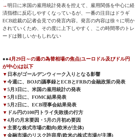
→
明日に米国の雇用統計発表を控えて、雇用関係を中心に経
済指標に反応しやすくなっているが、一番の注目はドラギ
ECB総裁の記者会見での発言内容。発言の内容は徐々に明か
されていくため、その度に上下しやすく、この時間帯のトレ
ードは難しいかもしれない
●●
4月29日～の週の為替相場の焦点(ユーロドル及びドル円
が中心)は以下
▼
日本がゴールデンウィーク入りとなる影響
▼
今週に、BOJの議事録とECBとFRBの金融政策の発表
▼
5月3日に、米国の雇用統計の発表
▼
5月1日に、FOMC結果発表
▼
5月2日に、ECB理事会結果発表
▼
ドル円の100円トライ失敗後の行方
▼
4月の月末要因・5月の月初め要因
▼
主要な株式市場の動向(欧米が主体)
▼
金融市場のリスク許容度(欧米の株式市場が主導)