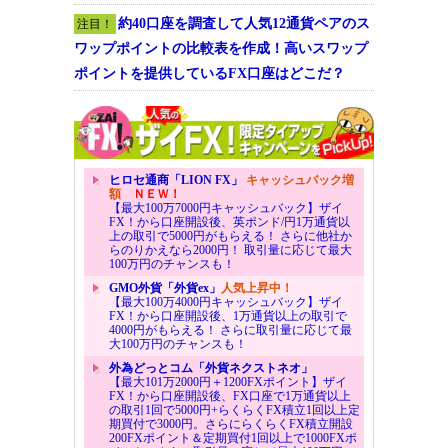
約40口座を調査して人気12通貨ペアのス
注目！
ワップポイントの比較表を作成！高いスワップ
ポイントを提供しているFX口座はどこだ？
ヒロセ通商「LION FX」
キャッシュバック増
額
ＮＥＷ！
【最大100万7000円キャッシュバック】ザイ
FX！から口座開設後、英ポンド/円1万通貨以
上の取引で5000円がもらえる！ さらに他社か
らのりかえなら2000円！ 取引量に応じて最大
100万円のチャンスも！
GMO外貨「外貨ex」
人気上昇中！
【最大100万4000円キャッシュバック】ザイ
FX！から口座開設後、1万通貨以上の取引で
4000円がもらえる！ さらに取引量に応じて最
大100万円のチャンスも！
外為どっとコム「外貨ネクストネオ」
【最大101万2000円＋1200FXポイント】ザイ
FX！から口座開設後、FX口座で1万通貨以上
の取引1回で5000円+らくらくFX積立1回以上定
期買付で3000円。さらにらくらくFX積立開設
200FXポイント＆定期買付1回以上で1000FXポ