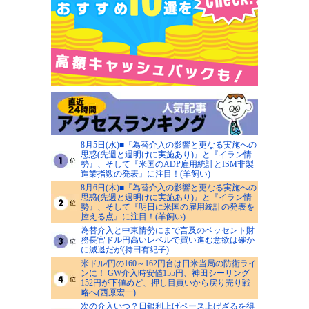
8月5日(水)■『為替介入の影響と更なる実施への
思惑(先週と週明けに実施あり)』と『イラン情
勢』、そして『米国のADP雇用統計とISM非製
造業指数の発表』に注目！(羊飼い)
8月6日(木)■『為替介入の影響と更なる実施への
思惑(先週と週明けに実施あり)』と『イラン情
勢』、そして『明日に米国の雇用統計の発表を
控える点』に注目！(羊飼い)
為替介入と中東情勢にまで言及のベッセント財
務長官ドル円高いレベルで買い進む意欲は確か
に減退だが(持田有紀子)
米ドル/円の160～162円台は日米当局の防衛ライ
ンに！ GW介入時安値155円、神田シーリング
152円が下値めど、押し目買いから戻り売り戦
略へ(西原宏一)
次の介入いつ？日銀利上げペース上げざるを得