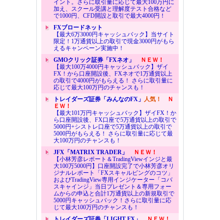
イント。さらに取引量に応じて最大100万円に
加え、スクール受講と理解度テスト合格など
で1000円、CFD開設と取引で最大4000円！
FXブロードネット
【最大6万3000円キャッシュバック】当サイト
限定！1万通貨以上の取引で現金3000円がもら
えるキャンペーン実施中！
GMOクリック証券「FXネオ」
ＮＥＷ！
【最大100万4000円キャッシュバック】ザイ
FX！から口座開設後、FXネオで1万通貨以上
の取引で4000円がもらえる！ さらに取引量に
応じて最大100万円のチャンスも！
トレイダーズ証券「みんなのFX」
人気！
Ｎ
ＥＷ！
【最大101万円キャッシュバック】ザイFX！か
ら口座開設後、FX口座で5万通貨以上の取引で
5000円+シストレ口座で5万通貨以上の取引で
5000円がもらえる！ さらに取引量に応じて最
大100万円のチャンスも！
JFX「MATRIX TRADER」
ＮＥＷ！
【小林芳彦レポート＆TradingViewインジと最
大100万5000円】口座開設完了で小林芳彦オリ
ジナルレポート「FXスキャルピングのコツ」
およびTradingView専用インジケーター「コバ
スキャインジ」当日プレゼント＆専用フォー
ムからの申込と合計1万通貨以上の新規取引で
5000円キャッシュバック！さらに取引量に応
じて最大100万円のチャンスも！
トレイダーズ証券「LIGHT FX」
ＮＥＷ！