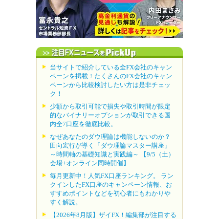
当サイトで紹介している全FX会社のキャン
ペーンを掲載！たくさんのFX会社のキャン
ペーンから比較検討したい方は是非チェッ
ク！
少額から取引可能で損失や取引時間が限定
的なバイナリーオプションが取引できる国
内全7口座を徹底比較。
なぜあなたのダウ理論は機能しないのか？
田向宏行が導く「ダウ理論マスター講座」
～時間軸の基礎知識と実践編～ 【9/5（土）
会場+オンライン同時開催】
毎月更新中！人気FX口座ランキング。 ラン
クインしたFX口座のキャンペーン情報、お
すすめポイントなどを初心者にもわかりや
すく解説。
【2026年8月版】ザイFX！編集部が注目する