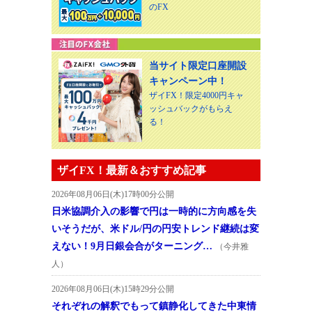
のFX
当サイト限定口座開設
キャンペーン中！
ザイFX！限定4000円キャ
ッシュバックがもらえ
る！
ザイFX！最新＆おすすめ記事
2026年08月06日(木)17時00分公開
日米協調介入の影響で円は一時的に方向感を失
いそうだが、米ドル/円の円安トレンド継続は変
えない！9月日銀会合がターニング…
（今井雅
人）
2026年08月06日(木)15時29分公開
それぞれの解釈でもって鎮静化してきた中東情