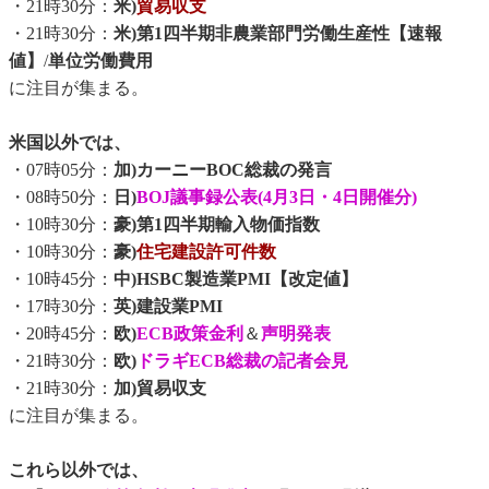
・21時30分：
米)
貿易収支
・21時30分：
米)第1四半期非農業部門労働生産性【速報
値】
/
単位労働費用
に注目が集まる。
米国以外では、
・07時05分：
加)カーニーBOC総裁の発言
・08時50分：
日)
BOJ議事録公表(4月3日・4日開催分)
・10時30分：
豪)第1四半期輸入物価指数
・10時30分：
豪)
住宅建設許可件数
・10時45分：
中)HSBC製造業PMI【改定値】
・17時30分：
英)建設業PMI
・20時45分：
欧)
ECB政策金利
＆
声明発表
・21時30分：
欧)
ドラギECB総裁の記者会見
・21時30分：
加)貿易収支
に注目が集まる。
これら以外では、