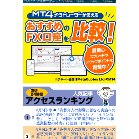
8月5日(水)■『為替介入の影響と更なる実施への
思惑(先週と週明けに実施あり)』と『イラン情
勢』、そして『米国のADP雇用統計とISM非製
造業指数の発表』に注目！(羊飼い)
8月6日(木)■『為替介入の影響と更なる実施への
思惑(先週と週明けに実施あり)』と『イラン情
勢』、そして『明日に米国の雇用統計の発表を