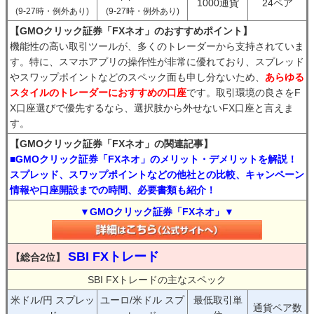
1000通貨
24ペア
(9-27時・例外あり)
(9-27時・例外あり)
【GMOクリック証券「FXネオ」のおすすめポイント】
機能性の高い取引ツールが、多くのトレーダーから支持されていま
す。特に、スマホアプリの操作性が非常に優れており、スプレッド
やスワップポイントなどのスペック面も申し分ないため、
あらゆる
スタイルのトレーダーにおすすめの口座
です。取引環境の良さをF
X口座選びで優先するなら、選択肢から外せないFX口座と言えま
す。
【GMOクリック証券「FXネオ」の関連記事】
■GMOクリック証券「FXネオ」のメリット・デメリットを解説！
スプレッド、スワップポイントなどの他社との比較、キャンペーン
情報や口座開設までの時間、必要書類も紹介！
▼GMOクリック証券「FXネオ」▼
SBI FXトレード
【総合2位】
SBI FXトレードの主なスペック
米ドル/円 スプレッ
ユーロ/米ドル スプ
最低取引単
通貨ペア数