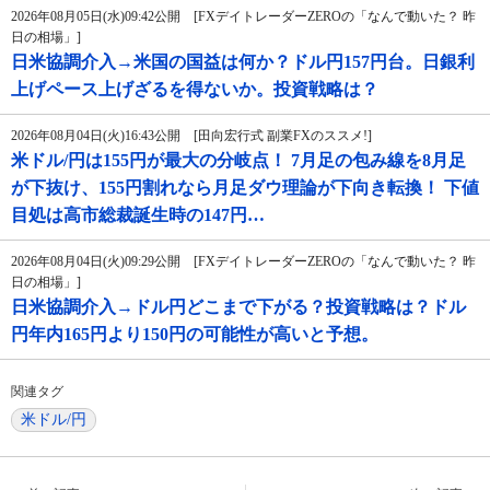
2026年08月05日(水)09:42公開 [FXデイトレーダーZEROの「なんで動いた？ 昨
日の相場」]
日米協調介入→米国の国益は何か？ドル円157円台。日銀利
上げペース上げざるを得ないか。投資戦略は？
2026年08月04日(火)16:43公開 [田向宏行式 副業FXのススメ!]
米ドル/円は155円が最大の分岐点！ 7月足の包み線を8月足
が下抜け、155円割れなら月足ダウ理論が下向き転換！ 下値
目処は高市総裁誕生時の147円…
2026年08月04日(火)09:29公開 [FXデイトレーダーZEROの「なんで動いた？ 昨
日の相場」]
日米協調介入→ドル円どこまで下がる？投資戦略は？ドル
円年内165円より150円の可能性が高いと予想。
関連タグ
米ドル/円