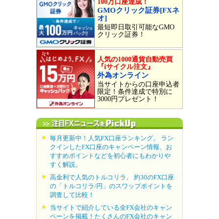
100万口座達成！
GMOクリック証券[FXネ
オ]
最短即日取引可能なGMO
クリック証券！
人気の1000通貨自動売買
『iサイクル注文』
外為オンライン
当サイトからの口座申込者
限定！条件達成で特別に
3000円プレゼント！
毎月更新中！人気FX口座ランキング。 ラン
クインしたFX口座のキャンペーン情報、お
すすめポイントなどを初心者にもわかりや
すく解説。
高金利で人気のトルコリラ。 約30のFX口座
の「トルコリラ/円」のスワップポイントを
調査して比較！
当サイトで紹介している全FX会社のキャン
ペーンを掲載！たくさんのFX会社のキャン