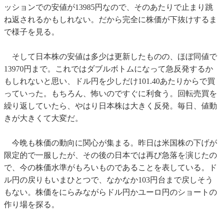
ッションでの安値が13985円なので、そのあたりで止まり跳
ね返されるかもしれない。だから完全に株価が下抜けするま
で様子を見る。
そして日本株の安値は多少は更新したものの、ほぼ同値で
13970円まで。これではダブルボトムになって急反発するか
もしれないと思い、ドル円を少しだけ101.40あたりからで買
っていった。もちろん、怖いのですぐに利食う。回転売買を
繰り返していたら、やはり日本株は大きく反発。毎日、値動
きが大きくて大変だ。
今晩も株価の動向に関心が集まる。昨日は米国株の下げが
限定的で一服したが、その後の日本では再び急落を演じたの
で、今の株価水準がもろいものであることを表している。ド
ル円の戻りもいまひとつで、なかなか103円台まで戻しそう
もない。株価をにらみながらドル円かユーロ円のショートの
作り場を探る。