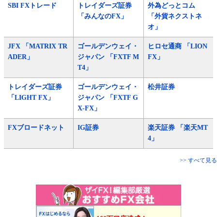
SBI FXトレード
トレイダーズ証券
外為どっとコム
「みんなのFX」
「外貨ネクストネ
オ」
JFX 「MATRIX TR
ゴールデンウェイ・
ヒロセ通商 「LION
ADER」
ジャパン 「FXTF M
FX」
T4」
トレイダーズ証券
ゴールデンウェイ・
松井証券
「LIGHT FX」
ジャパン 「FXTF G
X-FX」
FXブロードネット
IG証券
楽天証券 「楽天MT
4」
>> すべて見る