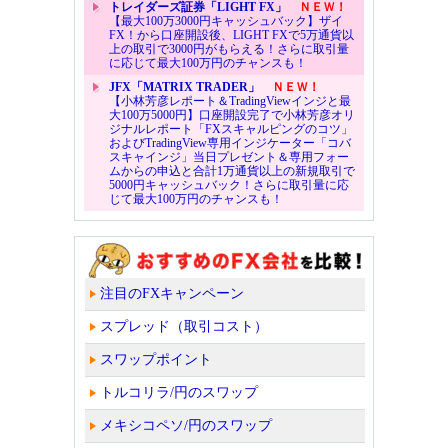
トレイダーズ証券「LIGHT FX」
ＮＥＷ！
【最大100万3000円キャッシュバック】ザイ
FX！から口座開設後、LIGHT FXで5万通貨以
上の取引で3000円がもらえる！さらに取引量
に応じて最大100万円のチャンスも！
JFX「MATRIX TRADER」
ＮＥＷ！
【小林芳彦レポート＆TradingViewインジと最
大100万5000円】口座開設完了で小林芳彦オリ
ジナルレポート「FXスキャルピングのコツ」
およびTradingView専用インジケーター「コバ
スキャインジ」当日プレゼント＆専用フォー
ムからの申込と合計1万通貨以上の新規取引で
5000円キャッシュバック！さらに取引量に応
じて最大100万円のチャンスも！
注目のFXキャンペーン
スプレッド（取引コスト）
スワップポイント
トルコリラ/円のスワップ
メキシコペソ/円のスワップ