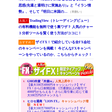
思惑(先週と週明けに実施あり)』と『イラン情
勢』、そして『明日に米国の…
（羊飼い）
TradingView（トレーディングビュー）
人気！
の有料機能を無料で使う裏ワザ？ 人気のチャー
ト分析ツールを賢く使う方法がココに！
ザイFX！で紹介している全FX会社
おすすめ！
のキャンペーンを掲載！ 今どんなFXキャンペ
ーンをやっているのか、こちらからチェック！
GMO外貨「外貨ex」
人気上昇中！
【最大100万4000円キャッシュバック】ザイ
FX！から口座開設後、1万通貨以上の取引で
4000円がもらえる！ さらに取引量に応じて最
大100万円のチャンスも！
ヒロセ通商「LION FX」
キャッシュバック増
額
ＮＥＷ！
【最大100万7000円キャッシュバック】ザイ
FX！から口座開設後、英ポンド/円1万通貨以