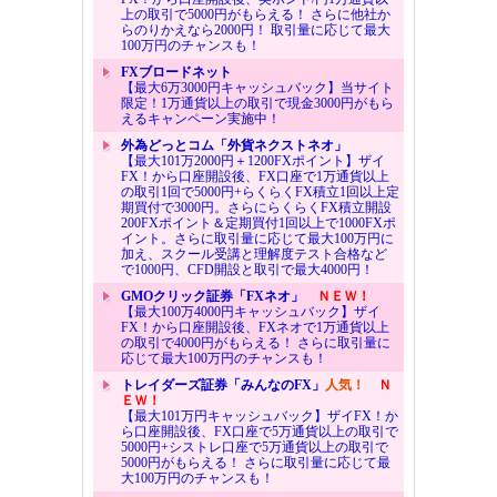
上の取引で5000円がもらえる！ さらに他社か
らのりかえなら2000円！ 取引量に応じて最大
100万円のチャンスも！
FXブロードネット
【最大6万3000円キャッシュバック】当サイト
限定！1万通貨以上の取引で現金3000円がもら
えるキャンペーン実施中！
外為どっとコム「外貨ネクストネオ」
【最大101万2000円＋1200FXポイント】ザイ
FX！から口座開設後、FX口座で1万通貨以上
の取引1回で5000円+らくらくFX積立1回以上定
期買付で3000円。さらにらくらくFX積立開設
200FXポイント＆定期買付1回以上で1000FXポ
イント。さらに取引量に応じて最大100万円に
加え、スクール受講と理解度テスト合格など
で1000円、CFD開設と取引で最大4000円！
GMOクリック証券「FXネオ」
ＮＥＷ！
【最大100万4000円キャッシュバック】ザイ
FX！から口座開設後、FXネオで1万通貨以上
の取引で4000円がもらえる！ さらに取引量に
応じて最大100万円のチャンスも！
トレイダーズ証券「みんなのFX」
人気！
Ｎ
ＥＷ！
【最大101万円キャッシュバック】ザイFX！か
ら口座開設後、FX口座で5万通貨以上の取引で
5000円+シストレ口座で5万通貨以上の取引で
5000円がもらえる！ さらに取引量に応じて最
大100万円のチャンスも！