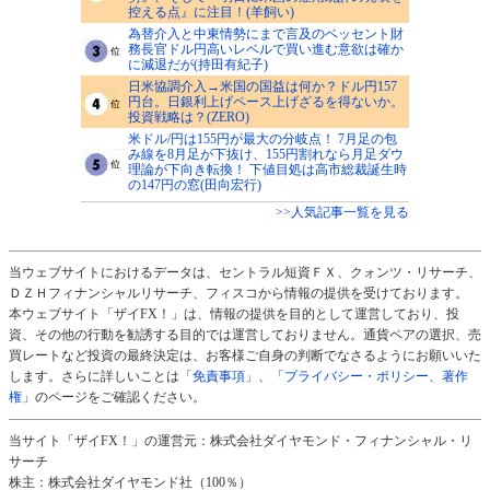
控える点』に注目！(羊飼い)
為替介入と中東情勢にまで言及のベッセント財
務長官ドル円高いレベルで買い進む意欲は確か
に減退だが(持田有紀子)
日米協調介入→米国の国益は何か？ドル円157
円台。日銀利上げペース上げざるを得ないか。
投資戦略は？(ZERO)
米ドル/円は155円が最大の分岐点！ 7月足の包
み線を8月足が下抜け、155円割れなら月足ダウ
理論が下向き転換！ 下値目処は高市総裁誕生時
の147円の窓(田向宏行)
>>人気記事一覧を見る
当ウェブサイトにおけるデータは、セントラル短資ＦＸ、クォンツ・リサーチ、
ＤＺＨフィナンシャルリサーチ、フィスコから情報の提供を受けております。
本ウェブサイト「ザイFX！」は、情報の提供を目的として運営しており、投
資、その他の行動を勧誘する目的では運営しておりません。通貨ペアの選択、売
買レートなど投資の最終決定は、お客様ご自身の判断でなさるようにお願いいた
します。さらに詳しいことは
「免責事項」
、
「プライバシー・ポリシー、著作
権」
のページをご確認ください。
当サイト「ザイFX！」の運営元：株式会社ダイヤモンド・フィナンシャル・リ
サーチ
株主：株式会社ダイヤモンド社（100％）