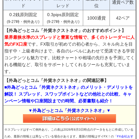
通貨ペア数
ド
レッド
位
0.2銭原則固定
0.3pips原則固定
1000通貨
42ペア
(9-27時・例外あり)
(9-27時・例外あり)
【外為どっとコム「外貨ネクストネオ」のおすすめポイント】
業界最狭水準のスプレッドと豊富な情報で、多くのトレーダーに人
気のFX口座
です。FX取引が初めての初心者から、スキル向上を目
指す中・上級者向けまで、各自のレベルにあわせて受講できる学習
コンテンツも魅力です。比較チャートや相場の先行きを予測してく
れる機能など、取引をサポートしてくれるツールも充実していま
す。
【外為どっとコム「外貨ネクストネオ」の関連記事】
■外為どっとコム「外貨ネクストネオ」のメリット・デメリットを
解説！ スプレッド、スワップポイントなどの他社との比較、キャ
ンペーン情報や口座開設までの時間、必要書類も紹介！
▼外為どっとコム「外貨ネクストネオ」▼
※スプレッドはすべて例外あり。この表は2026年8月3日時点のデータをもとに作成している
ため、最新の情報とは異なっている場合があります。最新の情報はザイFX！の
「FX会社おす