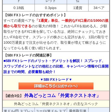
ド
レッド
位
0.18銭
0.3pips
1通貨
34ペア
【SBI FXトレードのおすすめポイント】
すべての通貨ペアを
「1通貨」単位、一般的なFX口座の1/1000の規
模から取引できる
のが最大の特徴！ これからFXを始める人、少額
取引ができるFX口座を探している方は、絶対にチェックしておき
たいFX会社です。スプレッドの狭さにも定評があり、1回の取引で
1000万通貨まで注文が出せるので、取引量が増えて稼げるように
なってからも長く使い続けられます。
【SBI FXトレードの関連記事】
■SBI FXトレードのメリット・デメリットを解説！ スプレッド、
スワップポイントなどの他社との比較、キャンペーン情報や口座開
設までの時間、必要書類も紹介！
▼SBI FXトレード▼
外為どっとコム「外貨ネクストネオ」
【総合3位】
外為どっとコム「外貨ネクストネオ」の主なスペック
米ドル/円 スプレッ
ユーロ/米ドル スプ
最低取引単