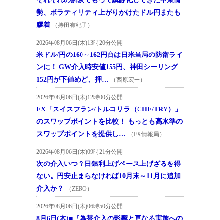
それぞれの解釈でもって鎮静化してきた中東情
勢、ボラティリティ上がりかけたドル円またも
膠着
（持田有紀子）
2026年08月06日(木)13時20分公開
米ドル/円の160～162円台は日米当局の防衛ライ
ンに！ GW介入時安値155円、神田シーリング
152円が下値めど、押…
（西原宏一）
2026年08月06日(木)12時00分公開
FX「スイスフラン/トルコリラ（CHF/TRY）」
のスワップポイントを比較！ もっとも高水準の
スワップポイントを提供し…
（FX情報局）
2026年08月06日(木)09時21分公開
次の介入いつ？日銀利上げペース上げざるを得
ない。円安止まらなければ10月末～11月に追加
介入か？
（ZERO）
2026年08月06日(木)06時50分公開
8月6日(木)■『為替介入の影響と更なる実施への