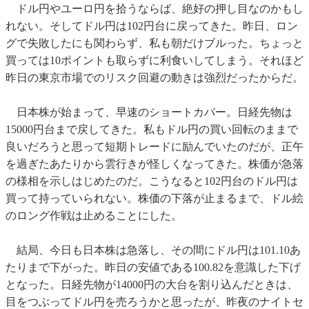
ドル円やユーロ円を拾うならば、絶好の押し目なのかもし
れない。そしてドル円は102円台に戻ってきた。昨日、ロン
グで失敗したにも関わらず、私も朝だけブルった。ちょっと
買っては10ポイントも取らずに利食いしてしまう。それほど
昨日の東京市場でのリスク回避の動きは強烈だったからだ。
日本株が始まって、早速のショートカバー。日経先物は
15000円台まで戻してきた。私もドル円の買い回転のままで
良いだろうと思って短期トレードに励んでいたのだが、正午
を過ぎたあたりから雲行きが怪しくなってきた。株価が急落
の様相を示しはじめたのだ。こうなると102円台のドル円は
買って持っていられない。株価の下落が止まるまで、ドル絵
のロング作戦は止めることにした。
結局、今日も日本株は急落し、その間にドル円は101.10あ
たりまで下がった。昨日の安値である100.82を意識した下げ
となった。日経先物が14000円の大台を割り込んだときは、
目をつぶってドル円を売ろうかと思ったが、昨夜のナイトセ