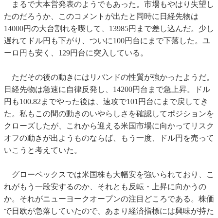
まるで大本営発表のようでもあった。市場もやはり失望し
たのだろうか、このコメントが出たと同時に日経先物は
14000円の大台割れを喫して、13985円まで差し込んだ。少し
遅れてドル円も下がり、ついに100円台にまで下落した。ユ
ーロ円も安く、129円台に突入している。
ただその後の動きにはリバンドの性質が強かったようだ。
日経先物は急速に自律反発し、14200円台まで急上昇。ドル
円も100.82までやった後は、速攻で101円台にまで戻してき
た。私もこの間の動きのいやらしさを確認してポジションを
クローズしたが、これから迎える米国市場に向かってリスク
オフの動きが出ようものならば、もう一度、ドル円を売って
いこうと考えていた。
グローベックスでは米国株も大幅安を強いられており、こ
れがもう一段安するのか、それとも反転・上昇に向かうの
か。それがニューヨークオープンの注目どころである。株価
で日欧が急落していたので、あまり経済指標には興味が持た