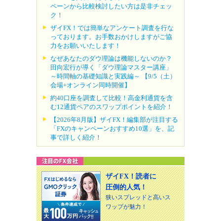
ペーンから比較検討したい方は是非チェッ
ク！
ザイFX！では簡単なアンケート調査を行な
っております。お手数おかけしますがご協
力をお願いいたします！
なぜあなたのダウ理論は機能しないのか？
田向宏行が導く「ダウ理論マスター講座」
～時間軸の基礎知識と実践編～ 【9/5（土）
会場+オンライン同時開催】
約40口座を調査して比較！高金利通貨を含
む12通貨ペアのスワップポイントを紹介！
【2026年8月版】ザイFX！編集部が注目する
「FXのキャンペーンおすすめ10選」を、記
事で詳しく紹介！
ザイFX！読者に
圧倒的人気！
狭いスプレッドと高いス
ワップが魅力！