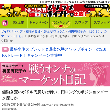
FX比較
キャンペーン
ランキング
スワップ
スプレッド
ザイFX！トップ
>
相場を見通す超強力FXコラム
>
持田有紀子の「戦うオンナの
マーケット日記」
> 値動き荒いがドル円戻りは弱い、円ロングのポジションメー
ク探しか
最狭水準スプレッド＆最良水準スワップポイントのSBI
FXトレード！キャンペーン実施中！
値動き荒いがドル円戻りは弱い、
円ロングのポジションメー
ク探しか
2013年05月24日(金)18:24公開
[2013年05月24日(金)18:24更新]
持田有紀子