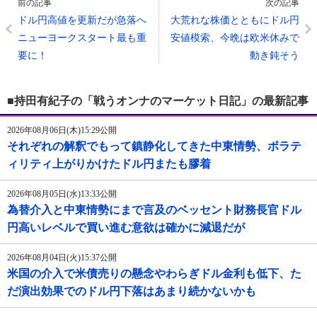
前の記事
次の記事
ドル円高値を更新だが急落へ
大荒れな株価とともにドル円
ニューヨークスタート最も重
安値模索、今晩は欧米休みで
要に！
動き鈍そう
■持田有紀子の「戦うオンナのマーケット日記」の最新記事
2026年08月06日(木)15:29公開
それぞれの解釈でもって鎮静化してきた中東情勢、ボラテ
ィリティ上がりかけたドル円またも膠着
2026年08月05日(水)13:33公開
為替介入と中東情勢にまで言及のベッセント財務長官ドル
円高いレベルで買い進む意欲は確かに減退だが
2026年08月04日(火)15:37公開
米国の介入で米債売りの懸念やわらぎドル金利も低下、た
だ演出効果でのドル円下落はあまり続かないかも