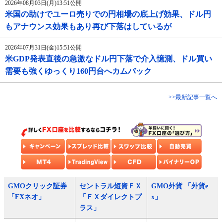
2026年08月03日(月)13:51公開
米国の助けでユーロ売りでの円相場の底上げ効果、ドル円
もアナウンス効果もあり再び下落はしているが
2026年07月31日(金)15:51公開
米GDP発表直後の急激なドル円下落で介入憶測、ドル買い
需要も強くゆっくり160円台へカムバック
>>最新記事一覧へ
GMOクリック証券
セントラル短資ＦＸ
GMO外貨 「外貨e
「FXネオ」
「ＦＸダイレクトプ
x」
ラス」