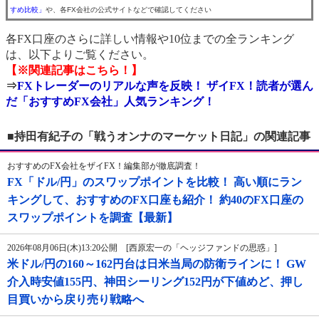
すめ比較」
や、各FX会社の公式サイトなどで確認してください
各FX口座のさらに詳しい情報や10位までの全ランキング
は、以下よりご覧ください。
【※関連記事はこちら！】
⇒
FXトレーダーのリアルな声を反映！ ザイFX！読者が選ん
だ「おすすめFX会社」人気ランキング！
■持田有紀子の「戦うオンナのマーケット日記」の関連記事
おすすめのFX会社をザイFX！編集部が徹底調査！
FX「ドル/円」のスワップポイントを比較！ 高い順にラン
キングして、おすすめのFX口座も紹介！ 約40のFX口座の
スワップポイントを調査【最新】
2026年08月06日(木)13:20公開 [西原宏一の「ヘッジファンドの思惑」]
米ドル/円の160～162円台は日米当局の防衛ラインに！ GW
介入時安値155円、神田シーリング152円が下値めど、押し
目買いから戻り売り戦略へ