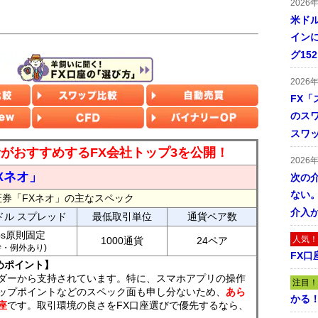
2026
米ドル
インに
グ15
2026
FX「
のス
スワ
読者がおすすめするFX会社トップ3を公開！
2026
Xネオ」
次の
ない。
証券「FXネオ」の主なスペック
介入
ドル スプレッド
最低取引単位
通貨ペア数
ips原則固定
人気！
1000通貨
24ペア
7時・例外あり)
FX口
めポイント】
ダーから支持されています。特に、スマホアプリの操作
注目！
ップポイントなどのスペック面も申し分ないため、
あら
かる
座
です。取引環境の良さをFX口座選びで優先するなら、