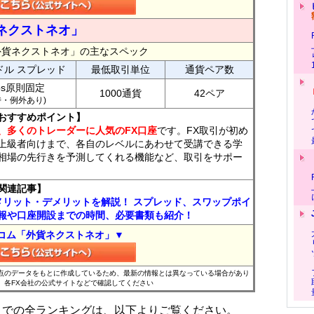
ネクストネオ」
外貨ネクストネオ」の主なスペック
ドル スプレッド
最低取引単位
通貨ペア数
ips原則固定
1000通貨
42ペア
7時・例外あり)
おすすめポイント】
、多くのトレーダーに人気のFX口座
です。FX取引が初め
上級者向けまで、各自のレベルにあわせて受講できる学
相場の先行きを予測してくれる機能など、取引をサポー
関連記事】
メリット・デメリットを解説！ スプレッド、スワップポイ
報や口座開設までの時間、必要書類も紹介！
コム「外貨ネクストネオ」▼
時点のデータをもとに作成しているため、最新の情報とは異なっている場合があり
、各FX会社の公式サイトなどで確認してください
位までの全ランキングは、以下よりご覧ください。