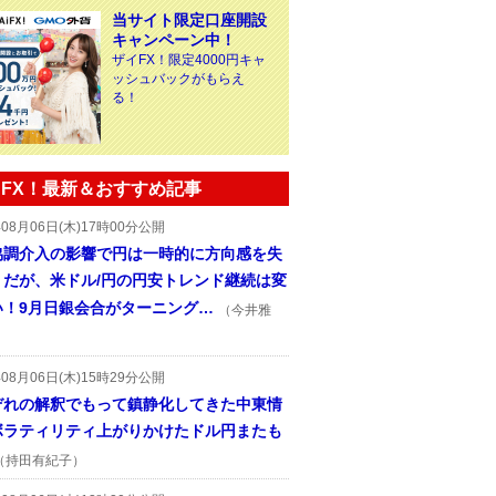
当サイト限定口座開設
キャンペーン中！
ザイFX！限定4000円キャ
ッシュバックがもらえ
る！
FX！最新＆おすすめ記事
年08月06日(木)17時00分公開
協調介入の影響で円は一時的に方向感を失
うだが、米ドル/円の円安トレンド継続は変
い！9月日銀会合がターニング…
（今井雅
年08月06日(木)15時29分公開
ぞれの解釈でもって鎮静化してきた中東情
ボラティリティ上がりかけたドル円またも
（持田有紀子）