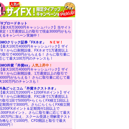
FXブロードネット
【最大6万3000円キャッシュバック】当サイト
限定！1万通貨以上の取引で現金3000円がもら
えるキャンペーン実施中！
GMOクリック証券「FXネオ」
ＮＥＷ！
【最大100万4000円キャッシュバック】ザイ
FX！から口座開設後、FXネオで1万通貨以上
の取引で4000円がもらえる！ さらに取引量に
応じて最大100万円のチャンスも！
GMO外貨「外貨ex」
人気上昇中！
【最大100万4000円キャッシュバック】ザイ
FX！から口座開設後、1万通貨以上の取引で
4000円がもらえる！ さらに取引量に応じて最
大100万円のチャンスも！
外為どっとコム「外貨ネクストネオ」
【最大101万2000円＋1200FXポイント】ザイ
FX！から口座開設後、FX口座で1万通貨以上
の取引1回で5000円+らくらくFX積立1回以上
定期買付で3000円。さらにらくらくFX積立開
設200FXポイント＆定期買付1回以上で
1000FXポイント。さらに取引量に応じて最大
100万円に加え、スクール受講と理解度テスト
合格などで1000円、CFD開設と取引で最大
4000円！