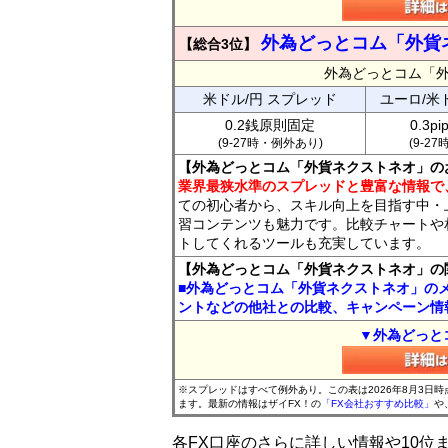
外為どっとコム「外貨
【総合3位】
外為どっとコム「
米ドル/円 スプレッド
ユーロ/米
0.2銭原則固定
0.3p
(9-27時・例外あり)
(9-2
【外為どっとコム「外貨ネクストネオ」の
業界最狭水準のスプレッドと豊富な情報で
ての初心者から、スキル向上を目指す中・
習コンテンツも魅力です。比較チャートや
トしてくれるツールも充実しています。
【外為どっとコム「外貨ネクストネオ」の
■外為どっとコム「外貨ネクストネオ」の
ントなどの他社との比較、キャンペーン情
▼外為どっと
※スプレッドはすべて例外あり。この表は2026年8月3日
ます。最新の情報はザイFX！の
「FX会社おすすめ比較」
や
各FX口座のさらに詳しい情報や10