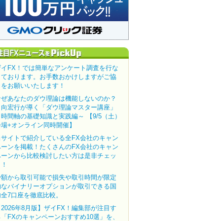
ザイFX！では簡単なアンケート調査を行な
っております。お手数おかけしますがご協
力をお願いいたします！
なぜあなたのダウ理論は機能しないのか？
田向宏行が導く「ダウ理論マスター講座」
～時間軸の基礎知識と実践編～ 【9/5（土）
会場+オンライン同時開催】
当サイトで紹介している全FX会社のキャン
ペーンを掲載！たくさんのFX会社のキャン
ペーンから比較検討したい方は是非チェッ
ク！
少額から取引可能で損失や取引時間が限定
的なバイナリーオプションが取引できる国
内全7口座を徹底比較。
【2026年8月版】ザイFX！編集部が注目す
る「FXのキャンペーンおすすめ10選」を、