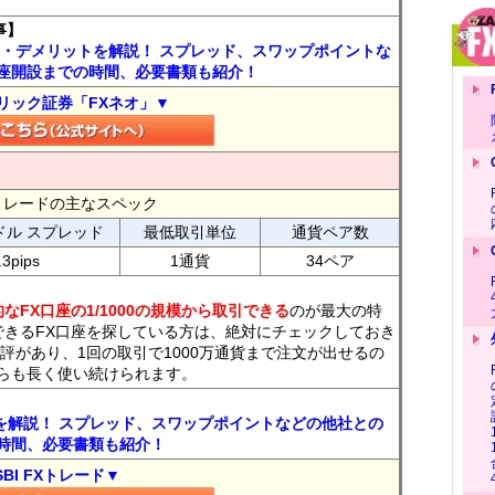
事】
ト・デメリットを解説！ スプレッド、スワップポイントな
座開設までの時間、必要書類も紹介！
リック証券「FXネオ」▼
FXトレードの主なスペック
ドル スプレッド
最低取引単位
通貨ペア数
.3pips
1通貨
34ペア
なFX口座の1/1000の規模から取引できる
のが最大の特
できるFX口座を探している方は、絶対にチェックしておき
評があり、1回の取引で1000万通貨まで注文が出せるの
らも長く使い続けられます。
トを解説！ スプレッド、スワップポイントなどの他社との
時間、必要書類も紹介！
SBI FXトレード▼