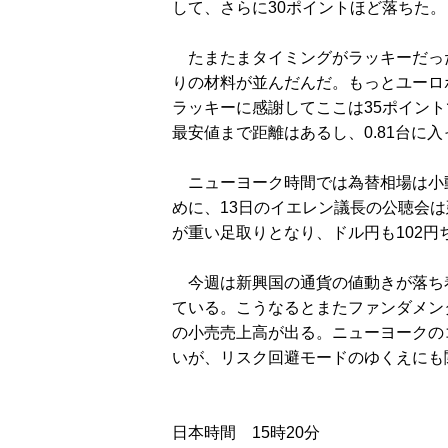
して、さらに30ポイントほど落ちた。
たまたまタイミングがラッキーだっ
りの材料が並んだんだ。もっとユーロ
ラッキーに感謝してここは35ポイン
最安値まで距離はあるし、0.81台に
ニューヨーク時間では為替相場は小
めに、13日のイエレン議長の公聴会
が重い足取りとなり、ドル円も102
今週は新興国の通貨の値動きが落ち
ている。こうなるとまたファンダメン
の小売売上高が出る。ニューヨークの
いが、リスク回避モードのゆくえにも
日本時間 15時20分