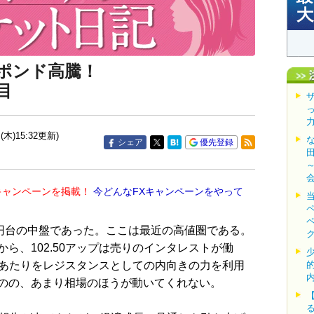
ポンド高騰！
目
(木)15:32更新)
シェア
優先登録
キャンペーンを掲載！
今どんなFXキャンペーンをやって
円台の中盤であった。ここは最近の高値圏である。
ら、102.50アップは売りのインタレストが働
65あたりをレジスタンスとしての内向きの力を利用
のの、あまり相場のほうが動いてくれない。