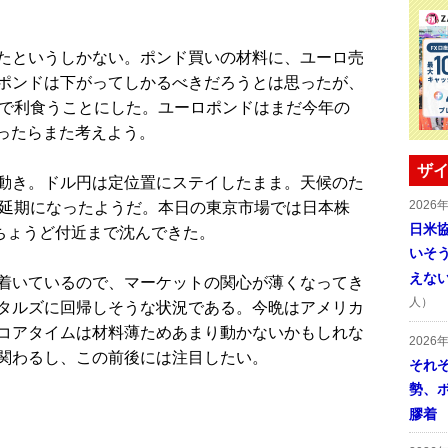
たというしかない。ポンド買いの材料に、ユーロ売
ポンドは下がってしかるべきだろうとは思ったが、
トで利食うことにした。ユーロポンドはまだ今年の
入ったらまた考えよう。
ザイ
動き。ドル円は定位置にステイしたまま。天候のた
2026
は延期になったようだ。本日の東京市場では日本株
日米
円ちょうど付近まで沈んできた。
いそ
えな
着いているので、マーケットの関心が薄くなってき
人）
タルズに回帰しそうな状況である。今晩はアメリカ
コアタイムは材料薄ためあまり動かないかもしれな
2026
関わるし、この前後には注目したい。
それ
勢、
膠着