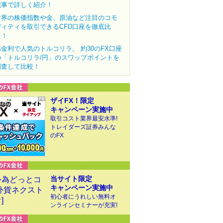
記事で詳しく紹介！
世界の株価指数や金、原油など注目のコモ
ディティを取引できるCFD口座を徹底比
較！
高金利で人気のトルコリラ。 約30のFX口座
の「トルコリラ/円」のスワップポイントを
調査して比較！
ザイFX！限定
キャンペーン実施中
取引コスト業界最安水準!
トレイダーズ証券みんな
のFX
当サイト限定
キャンペーン実施中
初心者にうれしい無料オ
ンラインセミナーが充実!