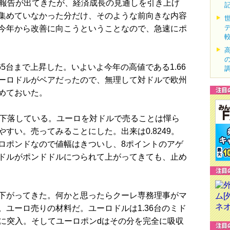
報告が出てきたが、経済成長の見通しを引き上げ
集めていなかった分だけ、そのような前向きな内容
今年から改善に向こうということなので、急速にポ
5台まで上昇した。いよいよ今年の高値である1.66
ーロドルがベアだったので、無理して対ドルで欧州
めておいた。
下落している。ユーロを対ドルで売ることは憚ら
すい。売ってみることにした。出来は0.8249。
ロポンドなので値幅はきついし、8ポイントのアゲ
ドルがポンドドルにつられて上がってきても、止め
下がってきた。何かと思ったらクーレ専務理事がマ
ユーロ売りの材料だ。ユーロドルは1.36台のミド
5台に突入。そしてユーロポンdはその分を完全に吸収