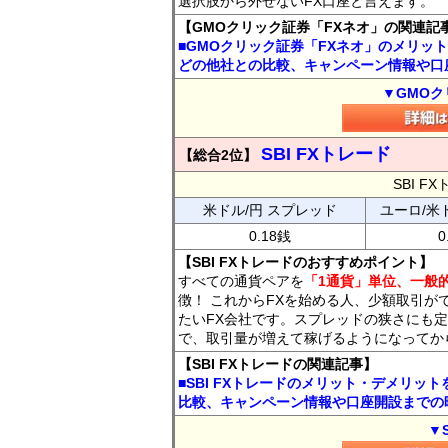
選択肢から外せないFX口座と言えます。
【GMOクリック証券「FXネオ」の関連記
■GMOクリック証券「FXネオ」のメリッ
どの他社との比較、キャンペーン情報や口
▼GMOク
SBI FXトレード
【総合2位】
SBI 
米ドル/円 スプレッド
ユーロ/米
0.18銭
0
【SBI FXトレードのおすすめポイント】
すべての通貨ペアを
「1通貨」単位、一般的
徴！ これからFXを始める人、少額取引が
たいFX会社です。スプレッドの狭さにも定
で、取引量が増えて稼げるようになってか
【SBI FXトレードの関連記事】
■SBI FXトレードのメリット・デメリッ
比較、キャンペーン情報や口座開設までの
▼