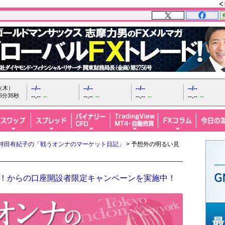
日（木）
--/--
--/--
--/--
--/--
6分36秒
--.--
--
--.--
--
--.--
--
--.--
--
持田有紀子の「戦うオンナのマーケット日記」
> 予想外の明るい見
ザイFX！からの口座開設者限定キャンペーンを実施中！