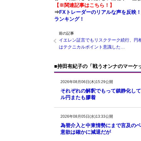
【※関連記事はこちら！】
⇒
FXトレーダーのリアルな声を反映！
ランキング！
前の記事
イエレン証言でもリスクテーク続行、円
はテクニカルポイント意識した…
■持田有紀子の「戦うオンナのマーケ
2026年08月06日(木)15:29公開
それぞれの解釈でもって鎮静化して
ル円またも膠着
2026年08月05日(水)13:33公開
為替介入と中東情勢にまで言及のベ
意欲は確かに減退だが