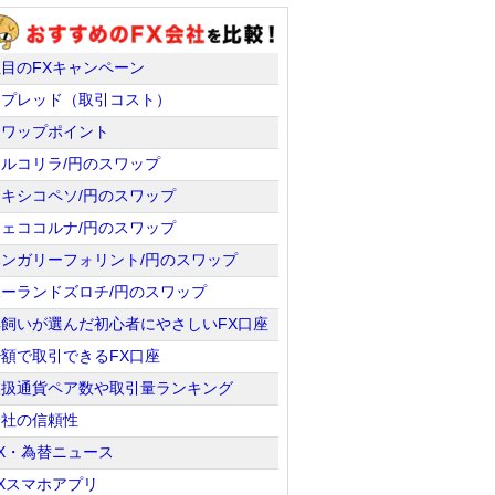
注目のFXキャンペーン
スプレッド（取引コスト）
スワップポイント
トルコリラ/円のスワップ
メキシコペソ/円のスワップ
チェココルナ/円のスワップ
ハンガリーフォリント/円のスワップ
ポーランドズロチ/円のスワップ
羊飼いが選んだ初心者にやさしいFX口座
少額で取引できるFX口座
取扱通貨ペア数や取引量ランキング
会社の信頼性
X・為替ニュース
Xスマホアプリ