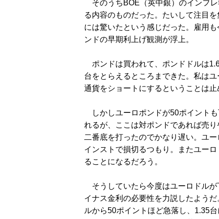
そのうちBOE（英中銀）のインフレ
る内容のものだった。たいして注目を
には驚いたという感じだった。雇用も
ンドの早期利上げ観測が浮上。
ポンドは買われて、ポンドドルは1.6
台をとらえるところまできた。私はユ
通貨をショートにするということは止
しかしユーロポンドが50ポイントも
れるが、ここは対ポンドであれば売りや
二番底を打ったのでかなり遅い。ユー
インストで損切るつもり。またユーロ
ることになるだろう。
そうしていたら今度はユーロドルが
イナス金利の必要性を力説したようだ。
ルから50ポイントほど急落し、1.3