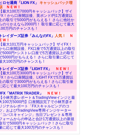
ヒロセ通商「LION FX」
キャッシュバック増
額
ＮＥＷ！
【最大100万7000円キャッシュバック】ザイ
FX！から口座開設後、英ポンド/円1万通貨以
上の取引で5000円がもらえる！ さらに他社か
らのりかえなら2000円！ 取引量に応じて最大
100万円のチャンスも！
トレイダーズ証券「みんなのFX」
人気！
Ｎ
ＥＷ！
【最大101万円キャッシュバック】ザイFX！
から口座開設後、FX口座で5万通貨以上の取引
で5000円+シストレ口座で5万通貨以上の取引
で5000円がもらえる！ さらに取引量に応じて
最大100万円のチャンスも！
トレイダーズ証券「LIGHT FX」
ＮＥＷ！
【最大100万3000円キャッシュバック】ザイ
FX！から口座開設後、LIGHT FXで5万通貨以
上の取引で3000円がもらえる！さらに取引量
に応じて最大100万円のチャンスも！
JFX「MATRIX TRADER」
ＮＥＷ！
【小林芳彦レポート＆TradingViewインジと最
大100万5000円】口座開設完了で小林芳彦オ
リジナルレポート「FXスキャルピングのコ
ツ」およびTradingView専用インジケーター
「コバスキャインジ」当日プレゼント＆専用
フォームからの申込と合計1万通貨以上の新規
取引で5000円キャッシュバック！さらに取引
量に応じて最大100万円のチャンスも！