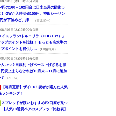
年08月06日(木)13時20分公開
/円の160～162円台は日米当局の防衛ラ
！ GW介入時安値155円、神田シーリン
2円が下値めど、押…
（西原宏一）
年08月06日(木)12時00分公開
スイスフラン/トルコリラ（CHF/TRY）」
ワップポイントを比較！ もっとも高水準の
ップポイントを提供し…
（FX情報局）
年08月06日(木)09時21分公開
介入いつ？日銀利上げペース上げざるを得
円安止まらなければ10月末～11月に追加
か？
（ZERO）
【毎月更新】ザイFX！読者が選んだ人気
座ランキング！
スプレッドが狭いおすすめFX口座が見つ
！ 【人気13通貨ペアのスプレッド比較表】