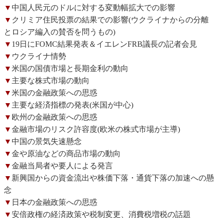
▼
中国人民元のドルに対する変動幅拡大での影響
▼
クリミア住民投票の結果での影響(ウクライナからの分離
とロシア編入の賛否を問うもの)
▼
19日にFOMC結果発表＆イエレンFRB議長の記者会見
▼
ウクライナ情勢
▼
米国の国債市場と長期金利の動向
▼
主要な株式市場の動向
▼
米国の金融政策への思惑
▼
主要な経済指標の発表(米国が中心)
▼
欧州の金融政策への思惑
▼
金融市場のリスク許容度(欧米の株式市場が主導)
▼
中国の景気失速懸念
▼
金や原油などの商品市場の動向
▼
金融当局者や要人による発言
▼
新興国からの資金流出や株価下落・通貨下落の加速への懸
念
▼
日本の金融政策への思惑
▼
安倍政権の経済政策や税制変更、消費税増税の話題