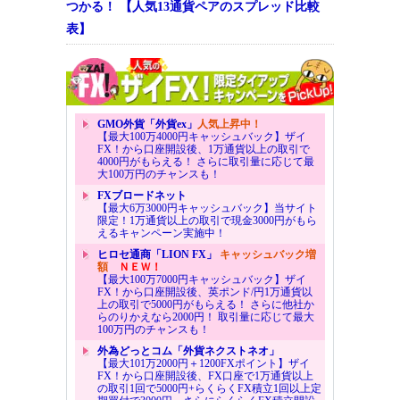
つかる！ 【人気13通貨ペアのスプレッド比較
表】
GMO外貨「外貨ex」
人気上昇中！
【最大100万4000円キャッシュバック】ザイ
FX！から口座開設後、1万通貨以上の取引で
4000円がもらえる！ さらに取引量に応じて最
大100万円のチャンスも！
FXブロードネット
【最大6万3000円キャッシュバック】当サイト
限定！1万通貨以上の取引で現金3000円がもら
えるキャンペーン実施中！
ヒロセ通商「LION FX」
キャッシュバック増
額
ＮＥＷ！
【最大100万7000円キャッシュバック】ザイ
FX！から口座開設後、英ポンド/円1万通貨以
上の取引で5000円がもらえる！ さらに他社か
らのりかえなら2000円！ 取引量に応じて最大
100万円のチャンスも！
外為どっとコム「外貨ネクストネオ」
【最大101万2000円＋1200FXポイント】ザイ
FX！から口座開設後、FX口座で1万通貨以上
の取引1回で5000円+らくらくFX積立1回以上定