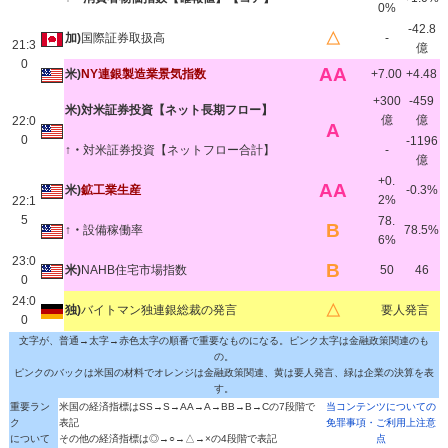
0%
-42.8
△
加)
国際証券取扱高
-
21:3
億
0
AA
米)
NY連銀製造業景気指数
+7.00
+4.48
+300
-459
米)対米証券投資【ネット長期フロー】
億
億
22:0
A
0
-1196
↑・
対米証券投資【ネットフロー合計】
-
億
+0.
AA
米)
鉱工業生産
-0.3%
2%
22:1
5
78.
B
↑・
設備稼働率
78.5%
6%
23:0
B
米)
NAHB住宅市場指数
50
46
0
24:0
△
独)
バイトマン独連銀総裁の発言
要人発言
0
文字が、普通→太字→赤色太字の順番で重要なものになる。ピンク太字は金融政策関連のも
の。
ピンクのバックは米国の材料でオレンジは金融政策関連、黄は要人発言、緑は企業の決算を表
す。
重要ラン
米国の経済指標はSS→S→AA→A→BB→B→Cの7段階で
当コンテンツについての
ク
表記
免罪事項・ご利用上注意
について
その他の経済指標は◎→○→△→×の4段階で表記
点