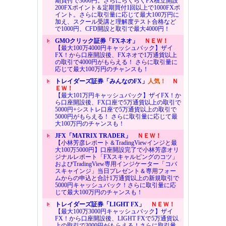
期買付で3000円。さらにらくらくFX積立開設
200FXポイント＆定期買付1回以上で1000FXポ
イント。さらに取引量に応じて最大100万円に
加え、スクール受講と理解度テスト合格など
で1000円、CFD開設と取引で最大4000円！
GMOクリック証券「FXネオ」
ＮＥＷ！
【最大100万4000円キャッシュバック】ザイ
FX！から口座開設後、FXネオで1万通貨以上
の取引で4000円がもらえる！ さらに取引量に
応じて最大100万円のチャンスも！
トレイダーズ証券「みんなのFX」
人気！
Ｎ
ＥＷ！
【最大101万円キャッシュバック】ザイFX！か
ら口座開設後、FX口座で5万通貨以上の取引で
5000円+シストレ口座で5万通貨以上の取引で
5000円がもらえる！ さらに取引量に応じて最
大100万円のチャンスも！
JFX「MATRIX TRADER」
ＮＥＷ！
【小林芳彦レポート＆TradingViewインジと最
大100万5000円】口座開設完了で小林芳彦オリ
ジナルレポート「FXスキャルピングのコツ」
およびTradingView専用インジケーター「コバ
スキャインジ」当日プレゼント＆専用フォー
ムからの申込と合計1万通貨以上の新規取引で
5000円キャッシュバック！さらに取引量に応
じて最大100万円のチャンスも！
トレイダーズ証券「LIGHT FX」
ＮＥＷ！
【最大100万3000円キャッシュバック】ザイ
FX！から口座開設後、LIGHT FXで5万通貨以
上の取引で3000円がもらえる！さらに取引量