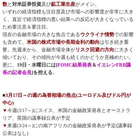
数
と
対米証券投資
及び
鉱工業生産
がメイン。
いずれの経済指標も注目度及び市場への影響度が非常に大き
く、直近で経済指標の悪い結果への反応が大きくなっている
ため要注意＆要注目。
現在の金融市場の大きな焦点である
ウクライナ情勢
での影響
も含めて、
米国の株式市場や長期金利の動向
は引き続き重
要。先週末から、金融市場全体が
リスク回避の方向
に大きく
傾いており、その傾向が今週も続くのかどうか見極めたい。
更に、
19日・水曜日には[
FOMC結果発表
＆
イエレンFRB議
長の記者会見
]を控える
。
■
3月17日～の週の為替相場の焦点(ユーロドル及びドル円が
中心)
▼
今週(3/17～)にスイス、米国の金融政策発表とオーストラ
リア、英国の議事録公表が予定
▼
来週(3/24～)にの南アフリカの金融政策発表が予定(議事録
公表はなし)