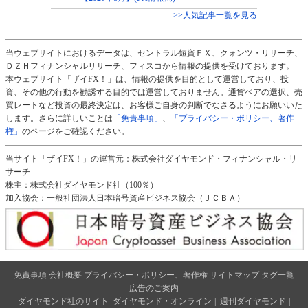
>>人気記事一覧を見る
当ウェブサイトにおけるデータは、セントラル短資ＦＸ、クォンツ・リサーチ、
ＤＺＨフィナンシャルリサーチ、フィスコから情報の提供を受けております。
本ウェブサイト「ザイFX！」は、情報の提供を目的として運営しており、投
資、その他の行動を勧誘する目的では運営しておりません。通貨ペアの選択、売
買レートなど投資の最終決定は、お客様ご自身の判断でなさるようにお願いいた
します。さらに詳しいことは
「免責事項」
、
「プライバシー・ポリシー、著作
権」
のページをご確認ください。
当サイト「ザイFX！」の運営元：株式会社ダイヤモンド・フィナンシャル・リ
サーチ
株主：株式会社ダイヤモンド社（100％）
加入協会：一般社団法人日本暗号資産ビジネス協会（ＪＣＢＡ）
免責事項
会社概要
プライバシー・ポリシー、著作権
サイトマップ
タグ一覧
広告のご案内
ダイヤモンド社のサイト
ダイヤモンド・オンライン
|
週刊ダイヤモンド
|