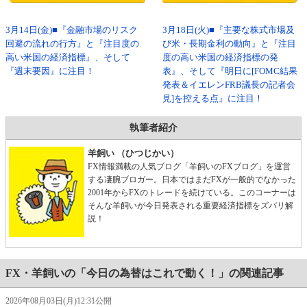
3月14日(金)■『金融市場のリスク
3月18日(火)■『主要な株式市場及
回避の流れの行方』と『注目度の
び米・長期金利の動向』と『注目
高い米国の経済指標』、そして
度の高い米国の経済指標の発
『週末要因』に注目！
表』、そして『明日に[FOMC結果
発表＆イエレンFRB議長の記者会
見]を控える点』に注目！
執筆者紹介
羊飼い （ひつじかい）
FX情報満載の人気ブログ「羊飼いのFXブログ」を運営
する凄腕ブロガー。日本ではまだFXが一般的でなかった
2001年からFXのトレードを続けている。このコーナーは
そんな羊飼いが今日発表される重要経済指標をズバリ解
説！
FX・羊飼いの「今日の為替はこれで動く！」の関連記事
2026年08月03日(月)12:31公開