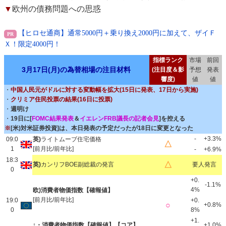
▼
欧州の債務問題への思惑
【ヒロセ通商】通常5000円＋乗り換え2000円に加えて、ザイＦ
Ｘ！限定4000円！
指標ランク
市場
前回
3月17日(月)の為替相場の注目材料
(注目度＆影
予想
発表
響度)
値
値
・
中国人民元がドルに対する変動幅を拡大(15日に発表、17日から実施)
・
クリミア住民投票の結果(16日に投票)
・
週明け
・
19日に[
FOMC結果発表
＆
イエレンFRB議長の記者会見
]を控える
※
[米)対米証券投資]は、本日発表の予定だったが18日に変更となった
-
+3.3%
09:0
英)
ライトムーブ住宅価格
△
1
[前月比/前年比]
-
+6.9%
18:3
△
英)
カンリフBOE副総裁の発言
要人発言
0
+0.
-1.1%
4%
欧)消費者物価指数【確報値】
[前月比/前年比]
19:0
+0.
○
+0.8%
0
8%
+1.
↑・消費者物価指数【確報値】【コア】
+1.0%