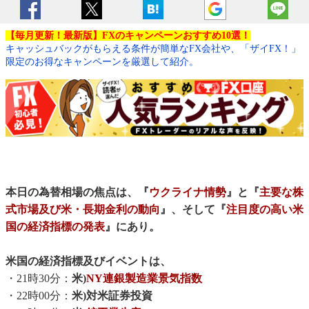
【毎月更新！最新版】FXのキャンペーンおすすめ10選！
キャッシュバックがもらえる条件が簡単なFX会社や、「ザイFX！」
限定のお得なキャンペーンを厳選して紹介。
本日の為替相場の焦点は、『
ウクライナ情勢
』と『
主要な株
式市場及び米・長期金利の動向
』、そして『
注目度の高い米
国の経済指標の発表
』にあり。
米国の経済指標及びイベントは、
・21時30分：
米)
NY連銀製造業景気指数
・22時00分：
米)対米証券投資