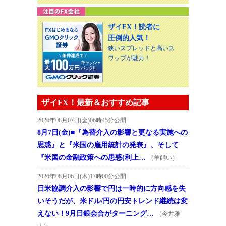
ザイFX！読者に
圧倒的人気！
狭いスプレッドと高いス
ワップが魅力！
ザイFX！最新＆おすすめ記事
2026年08月07日(金)06時45分公開
8月7日(金)■『為替介入の影響と更なる実施への
思惑』と『米国の雇用統計の発表』、そして
『米国の金融政策への思惑(利上…
（羊飼い）
2026年08月06日(木)17時00分公開
日米協調介入の影響で円は一時的に方向感を失
いそうだが、米ドル/円の円安トレンド継続は変
えない！9月日銀会合がターニング…
（今井雅