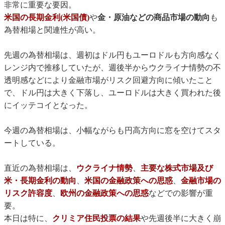
非常に重要な要因。
米国の長期金利(米国債)
や
金・原油などの商品市場の動向
も
為替相場と関連性が高い。
先週の為替相場は、週初はドル円もユーロドルも方向感なく
レンジ内で推移していたが、週後半からウクライナ情勢の不
透明感などにより金融市場がリスク回避方向に傾いたこと
で、ドル円は大きく下落し、ユーロドルは大きく買われた後
にイッテコイとなった。
今週の為替相場は、小幅ながらも円高方向に窓を空けてスタ
ートしている。
直近の為替相場は、
ウクライナ情勢
、
主要な株式市場及び
米・長期金利の動向
、
米国の金融政策への思惑
、
金融市場の
リスク許容度
、
欧州の金融政策への思惑
などでの影響が重
要。
本日は特に、
クリミア住民投票の結果
や先週後半に大きく崩