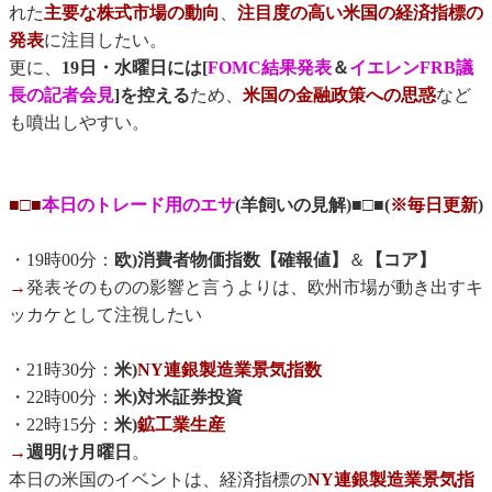
れた
主要な株式市場の動向
、
注目度の高い米国の経済指標の
発表
に注目したい。
更に、
19日・水曜日には[
FOMC結果発表
＆
イエレンFRB議
長の記者会見
]を控える
ため、
米国の金融政策への思惑
など
も噴出しやすい。
■□■
本日のトレード用のエサ
(羊飼いの見解)■□■(
※毎日更新
)
・19時00分：
欧)消費者物価指数【確報値】
＆
【コア】
→
発表そのものの影響と言うよりは、欧州市場が動き出すキ
ッカケとして注視したい
・21時30分：
米)
NY連銀製造業景気指数
・22時00分：
米)対米証券投資
・22時15分：
米)
鉱工業生産
→
週明け月曜日
。
本日の米国のイベントは、経済指標の
NY連銀製造業景気指