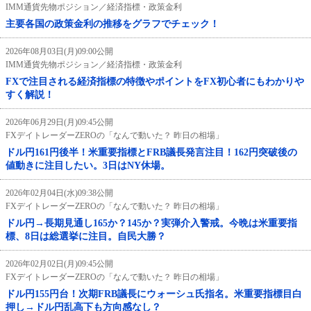
IMM通貨先物ポジション／経済指標・政策金利
主要各国の政策金利の推移をグラフでチェック！
2026年08月03日(月)09:00公開
IMM通貨先物ポジション／経済指標・政策金利
FXで注目される経済指標の特徴やポイントをFX初心者にもわかりや
すく解説！
2026年06月29日(月)09:45公開
FXデイトレーダーZEROの「なんで動いた？ 昨日の相場」
ドル円161円後半！米重要指標とFRB議長発言注目！162円突破後の
値動きに注目したい。3日はNY休場。
2026年02月04日(水)09:38公開
FXデイトレーダーZEROの「なんで動いた？ 昨日の相場」
ドル円→長期見通し165か？145か？実弾介入警戒。今晩は米重要指
標、8日は総選挙に注目。自民大勝？
2026年02月02日(月)09:45公開
FXデイトレーダーZEROの「なんで動いた？ 昨日の相場」
ドル円155円台！次期FRB議長にウォーシュ氏指名。米重要指標目白
押し→ドル円乱高下も方向感なし？