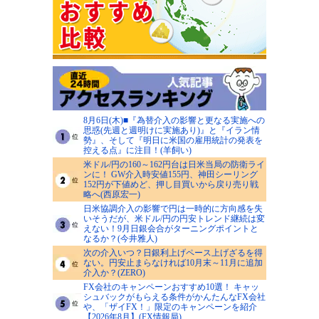
8月6日(木)■『為替介入の影響と更なる実施への
思惑(先週と週明けに実施あり)』と『イラン情
勢』、そして『明日に米国の雇用統計の発表を
控える点』に注目！(羊飼い)
米ドル/円の160～162円台は日米当局の防衛ライ
ンに！ GW介入時安値155円、神田シーリング
152円が下値めど、押し目買いから戻り売り戦
略へ(西原宏一)
日米協調介入の影響で円は一時的に方向感を失
いそうだが、米ドル/円の円安トレンド継続は変
えない！9月日銀会合がターニングポイントと
なるか？(今井雅人)
次の介入いつ？日銀利上げペース上げざるを得
ない。円安止まらなければ10月末～11月に追加
介入か？(ZERO)
FX会社のキャンペーンおすすめ10選！ キャッ
シュバックがもらえる条件がかんたんなFX会社
や、「ザイFX！」限定のキャンペーンを紹介
【2026年8月】(FX情報局)