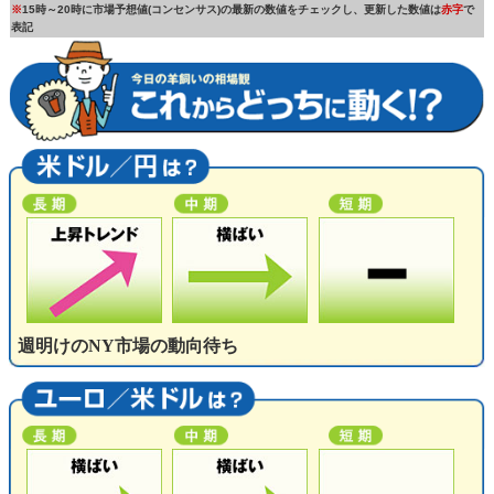
※
15時～20時に市場予想値(コンセンサス)の最新の数値をチェックし、更新した数値は
赤字
で
表記
週明けのNY市場の動向待ち