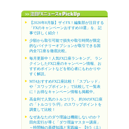
【2026年8月版】ザイFX！編集部が注目する
「FXのキャンペーンおすすめ10選」を、記
事で詳しく紹介！
少額から取引可能で損失や取引時間が限定
的なバイナリーオプションが取引できる国
内全7口座を徹底比較。
毎月更新中！人気FX口座ランキング。 ラン
クインしたFX口座のキャンペーン情報、お
すすめポイントなどを初心者にもわかりや
すく解説。
MT4おすすめFX口座比較！「スプレッド」
や「スワップポイント」で比較して一覧表
に！お得なキャンペーン情報も掲載中。
高金利で人気のトルコリラ。 約30のFX口座
の「トルコリラ/円」のスワップポイントを
調査して比較！
なぜあなたのダウ理論は機能しないのか？
田向宏行が導く「ダウ理論マスター講座」
～時間軸の基礎知識と実践編～ 【9/5（土）