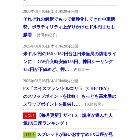
人）
2026年08月06日(木)15時29分公開
それぞれの解釈でもって鎮静化してきた中東情
勢、ボラティリティ上がりかけたドル円またも
膠着
（持田有紀子）
2026年08月06日(木)13時20分公開
米ドル/円の160～162円台は日米当局の防衛ライ
ンに！ GW介入時安値155円、神田シーリング
152円が下値めど、押…
（西原宏一）
2026年08月06日(木)12時00分公開
FX「スイスフラン/トルコリラ（CHF/TRY）」
のスワップポイントを比較！ もっとも高水準の
スワップポイントを提供し…
（FX情報局）
【毎月更新】ザイFX！読者が選んだ人
人気！
気FX口座ランキング！
スプレッドが狭いおすすめFX口座が見
注目！