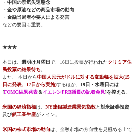
・
中国の景気失速懸念
・
金や原油などの商品市場の動向
・
金融当局者や要人による発言
などの要因も重要。
★★★
本日は、
週明け月曜日
で、16日に投票が行われた
クリミア住
民投票の結果待ち
。
また、 本日から
中国人民元がドルに対する変動幅を拡大(15
日に発表、17日から実施)
するほか、
19日・水曜日には
[
FOMC結果発表
＆
イエレンFRB議長の記者会見
]を控える
。
米国の経済指標
は、
NY連銀製造業景気指数
と
対米証券投資
及び
鉱工業生産
がメイン。
米国の株式市場の動向
は、金融市場の方向性を見極める上で