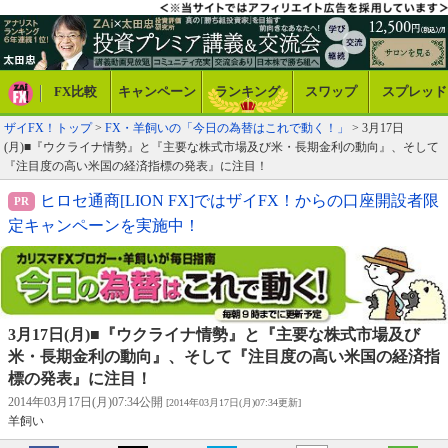
FX比較
キャンペーン
ランキング
スワップ
スプレッド
ザイFX！トップ
>
FX・羊飼いの「今日の為替はこれで動く！」
> 3月17日
(月)■『ウクライナ情勢』と『主要な株式市場及び米・長期金利の動向』、そして
『注目度の高い米国の経済指標の発表』に注目！
ヒロセ通商[LION FX]ではザイFX！からの口座開設者限
定キャンペーンを実施中！
3月17日(月)■『ウクライナ情勢』と『主要な株式市場及び
米・長期金利の動向』、そして『注目度の高い米国の経済指
標の発表』に注目！
2014年03月17日(月)07:34公開
[2014年03月17日(月)07:34更新]
羊飼い