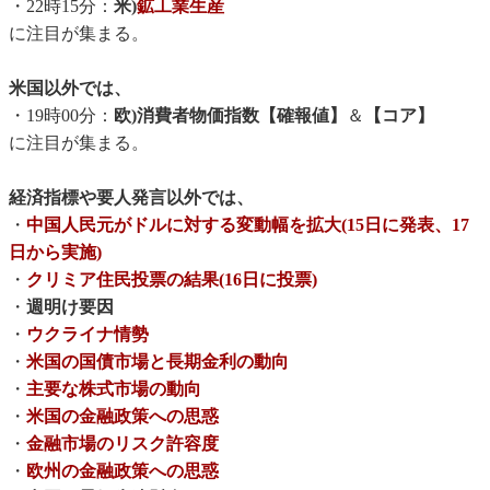
・22時15分：
米)
鉱工業生産
に注目が集まる。
米国以外では、
・19時00分：
欧)消費者物価指数【確報値】
＆
【コア】
に注目が集まる。
経済指標や要人発言以外では、
・
中国人民元がドルに対する変動幅を拡大(15日に発表、17
日から実施)
・
クリミア住民投票の結果(16日に投票)
・
週明け要因
・
ウクライナ情勢
・
米国の国債市場と長期金利の動向
・
主要な株式市場の動向
・
米国の金融政策への思惑
・
金融市場のリスク許容度
・
欧州の金融政策への思惑