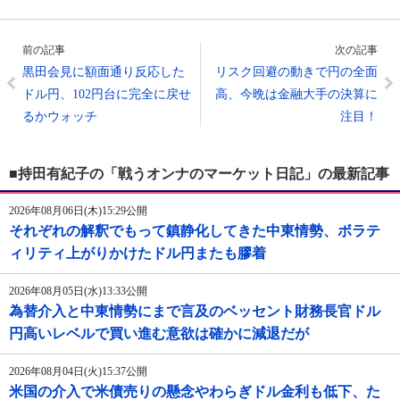
前の記事
次の記事
黒田会見に額面通り反応した
リスク回避の動きで円の全面
ドル円、102円台に完全に戻せ
高、今晩は金融大手の決算に
るかウォッチ
注目！
■持田有紀子の「戦うオンナのマーケット日記」の最新記事
2026年08月06日(木)15:29公開
それぞれの解釈でもって鎮静化してきた中東情勢、ボラテ
ィリティ上がりかけたドル円またも膠着
2026年08月05日(水)13:33公開
為替介入と中東情勢にまで言及のベッセント財務長官ドル
円高いレベルで買い進む意欲は確かに減退だが
2026年08月04日(火)15:37公開
米国の介入で米債売りの懸念やわらぎドル金利も低下、た