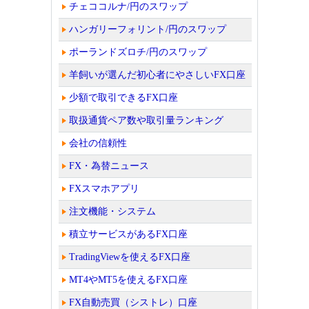
チェココルナ/円のスワップ
ハンガリーフォリント/円のスワップ
ポーランドズロチ/円のスワップ
羊飼いが選んだ初心者にやさしいFX口座
少額で取引できるFX口座
取扱通貨ペア数や取引量ランキング
会社の信頼性
FX・為替ニュース
FXスマホアプリ
注文機能・システム
積立サービスがあるFX口座
TradingViewを使えるFX口座
MT4やMT5を使えるFX口座
FX自動売買（シストレ）口座