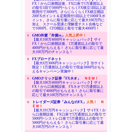
FX！から口座開設後、FX口座で1万通貨以上
の取引1回で5000円+らくらくFX積立1回以上定
期買付で3000円。さらにらくらくFX積立開設
200FXポイント＆定期買付1回以上で1000FXポ
イント。さらに取引量に応じて最大100万円に
加え、スクール受講と理解度テスト合格など
で1000円、CFD開設と取引で最大4000円！
GMO外貨「外貨ex」
人気上昇中！
【最大100万4000円キャッシュバック】ザイ
FX！から口座開設後、1万通貨以上の取引で
4000円がもらえる！ さらに取引量に応じて最
大100万円のチャンスも！
FXブロードネット
【最大6万3000円キャッシュバック】当サイト
限定！1万通貨以上の取引で現金3000円がもら
えるキャンペーン実施中！
GMOクリック証券「FXネオ」
ＮＥＷ！
【最大100万4000円キャッシュバック】ザイ
FX！から口座開設後、FXネオで1万通貨以上
の取引で4000円がもらえる！ さらに取引量に
応じて最大100万円のチャンスも！
トレイダーズ証券「みんなのFX」
人気！
Ｎ
ＥＷ！
【最大101万円キャッシュバック】ザイFX！か
ら口座開設後、FX口座で5万通貨以上の取引で
5000円+シストレ口座で5万通貨以上の取引で
5000円がもらえる！ さらに取引量に応じて最
大100万円のチャンスも！