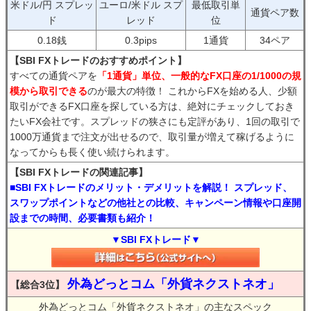
米ドル/円 スプレッ
ユーロ/米ドル スプ
最低取引単
通貨ペア数
ド
レッド
位
0.18銭
0.3pips
1通貨
34ペア
【SBI FXトレードのおすすめポイント】
すべての通貨ペアを
「1通貨」単位、一般的なFX口座の1/1000の規
模から取引できる
のが最大の特徴！ これからFXを始める人、少額
取引ができるFX口座を探している方は、絶対にチェックしておき
たいFX会社です。スプレッドの狭さにも定評があり、1回の取引で
1000万通貨まで注文が出せるので、取引量が増えて稼げるように
なってからも長く使い続けられます。
【SBI FXトレードの関連記事】
■SBI FXトレードのメリット・デメリットを解説！ スプレッド、
スワップポイントなどの他社との比較、キャンペーン情報や口座開
設までの時間、必要書類も紹介！
▼SBI FXトレード▼
外為どっとコム「外貨ネクストネオ」
【総合3位】
外為どっとコム「外貨ネクストネオ」の主なスペック