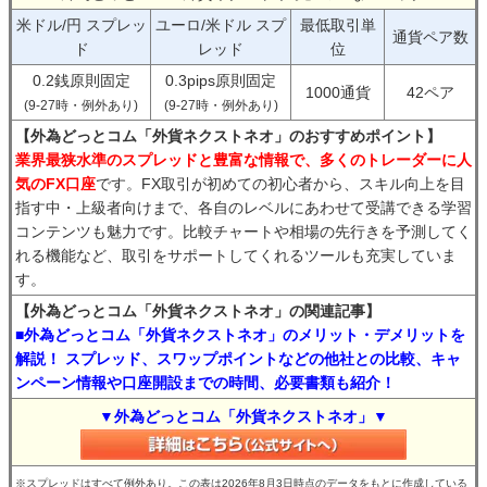
米ドル/円 スプレッ
ユーロ/米ドル スプ
最低取引単
通貨ペア数
ド
レッド
位
0.2銭原則固定
0.3pips原則固定
1000通貨
42ペア
(9-27時・例外あり)
(9-27時・例外あり)
【外為どっとコム「外貨ネクストネオ」のおすすめポイント】
業界最狭水準のスプレッドと豊富な情報で、多くのトレーダーに人
気のFX口座
です。FX取引が初めての初心者から、スキル向上を目
指す中・上級者向けまで、各自のレベルにあわせて受講できる学習
コンテンツも魅力です。比較チャートや相場の先行きを予測してく
れる機能など、取引をサポートしてくれるツールも充実していま
す。
【外為どっとコム「外貨ネクストネオ」の関連記事】
■外為どっとコム「外貨ネクストネオ」のメリット・デメリットを
解説！ スプレッド、スワップポイントなどの他社との比較、キャ
ンペーン情報や口座開設までの時間、必要書類も紹介！
▼外為どっとコム「外貨ネクストネオ」▼
※スプレッドはすべて例外あり。この表は2026年8月3日時点のデータをもとに作成している