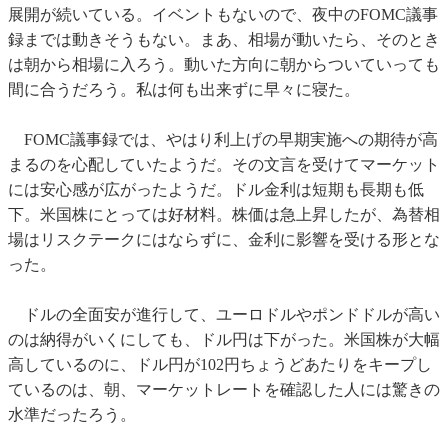
展開が続いている。イベントもないので、夜中のFOMC議事
録までは動きそうもない。まあ、相場が動いたら、そのとき
は朝から相場に入ろう。動いた方向に朝からついていっても
間に合うだろう。私は何も出来ずに早々に寝た。
FOMC議事録では、やはり利上げの早期実施への期待が高
まるのを心配していたようだ。その文言を受けてマーケット
には安心感が広がったようだ。ドル金利は短期も長期も低
下。米国株にとっては好材料。株価は急上昇したが、為替相
場はリスクテークにはならずに、金利に影響を受ける形とな
った。
ドルの全面安が進行して、ユーロドルやポンドドルが高い
のは納得がいくにしても、ドル円は下がった。米国株が大幅
高しているのに、ドル円が102円ちょうどあたりをキープし
ているのは、朝、マーケットレートを確認した人には驚きの
水準だったろう。