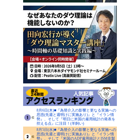
8月6日(木)■『為替介入の影響と更なる実施への
思惑(先週と週明けに実施あり)』と『イラン情
勢』、そして『明日に米国の雇用統計の発表を
控える点』に注目！(羊飼い)
8月5日(水)■『為替介入の影響と更なる実施への
思惑(先週と週明けに実施あり)』と『イラン情
勢』、そして『米国のADP雇用統計とISM非製