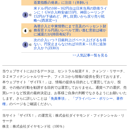
造業指数の発表』に注目！(羊飼い)
米ドル/円の160～162円台は日米当局の防衛ライ
ンに！ GW介入時安値155円、神田シーリング
152円が下値めど、押し目買いから戻り売り戦
略へ(西原宏一)
為替介入と中東情勢にまで言及のベッセント財
務長官ドル円高いレベルで買い進む意欲は確か
に減退だが(持田有紀子)
次の介入いつ？日銀利上げペース上げざるを得
ない。円安止まらなければ10月末～11月に追加
介入か？(ZERO)
>>人気記事一覧を見る
当ウェブサイトにおけるデータは、セントラル短資ＦＸ、クォンツ・リサーチ、
ＤＺＨフィナンシャルリサーチ、フィスコから情報の提供を受けております。
本ウェブサイト「ザイFX！」は、情報の提供を目的として運営しており、投
資、その他の行動を勧誘する目的では運営しておりません。通貨ペアの選択、売
買レートなど投資の最終決定は、お客様ご自身の判断でなさるようにお願いいた
します。さらに詳しいことは
「免責事項」
、
「プライバシー・ポリシー、著作
権」
のページをご確認ください。
当サイト「ザイFX！」の運営元：株式会社ダイヤモンド・フィナンシャル・リ
サーチ
株主：株式会社ダイヤモンド社（100％）