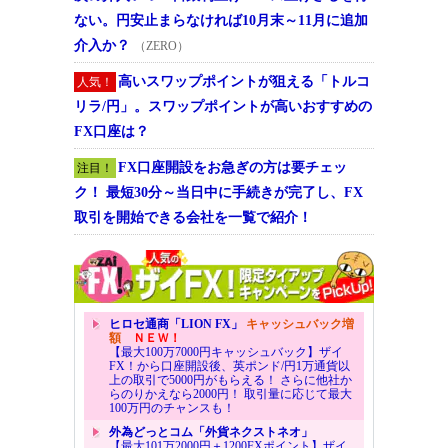
ない。円安止まらなければ10月末～11月に追加
介入か？
（ZERO）
高いスワップポイントが狙える「トルコ
人気！
リラ/円」。スワップポイントが高いおすすめの
FX口座は？
FX口座開設をお急ぎの方は要チェッ
注目！
ク！ 最短30分～当日中に手続きが完了し、FX
取引を開始できる会社を一覧で紹介！
ヒロセ通商「LION FX」
キャッシュバック増
額
ＮＥＷ！
【最大100万7000円キャッシュバック】ザイ
FX！から口座開設後、英ポンド/円1万通貨以
上の取引で5000円がもらえる！ さらに他社か
らのりかえなら2000円！ 取引量に応じて最大
100万円のチャンスも！
外為どっとコム「外貨ネクストネオ」
【最大101万2000円＋1200FXポイント】ザイ