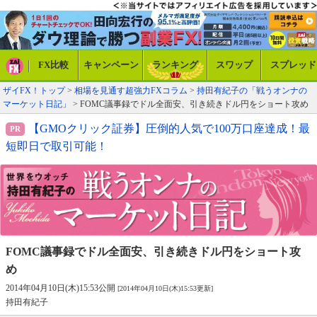
FX比較
キャンペーン
ランキング
スワップ
スプレッド
ザイFX！トップ
>
相場を見通す超強力FXコラム
>
持田有紀子の「戦うオンナの
マーケット日記」
> FOMC議事録でドル全面安、引き続きドル円をショート攻め
【GMOクリック証券】圧倒的人気で100万口座達成！最
短即日で取引可能！
FOMC議事録でドル全面安、
引き続きドル円をショート攻
め
2014年04月10日(木)15:53公開
[2014年04月10日(木)15:53更新]
持田有紀子