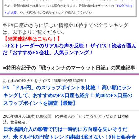
ため、最新の情報とは異なっている場合があります。最新の情報はザイFX！の
「FX会社おす
すめ比較」
や、各FX会社の公式サイトなどで確認してください
各FX口座のさらに詳しい情報や10位までの全ランキング
は、以下よりご覧ください。
【※関連記事はこちら！】
⇒
FXトレーダーのリアルな声を反映！ ザイFX！読者が選ん
だ「おすすめFX会社」人気ランキング！
■持田有紀子の「戦うオンナのマーケット日記」の関連記事
おすすめのFX会社をザイFX！編集部が徹底調査！
FX「ドル/円」のスワップポイントを比較！ 高い順にラン
キングして、おすすめのFX口座も紹介！ 約40のFX口座の
スワップポイントを調査【最新】
2026年08月06日(木)17:00公開 [今井雅人の「どうする？ どうなる？ 日本経
済、世界経済」]
日米協調介入の影響で円は一時的に方向感を失いそうだ
が、米ドル/円の円安トレンド継続は変えない！9月日銀会合