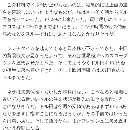
この材料でドル円が上がらないのは、結果的には上値の重
さを確認しにいったようなものだ。私はさっそく朝からドル
円を売っていった。101.99の出来だった。買い戻しのストッ
プロスは102.20のままでよいだろう。アジア時間の朝の仲値
決めなどをスル―すれば、あとはなんとかなりそうだ。
ランチタイムを越えてくると日本株が下がってきた。中国
の貿易収支が悪かったようで、それは世界経済へのスローダ
ウンを連想させたようだ。そしてようやくドル円も101円台
の後半に落ち着いてきた。そして欧州序盤では101円台のミ
ドルまできた。
今晩は失業保険くらいしか材料はない。こうなると相場に
置いてある近いレベルの注文状態が目先の動きを支配するこ
とになりそうだ。ドル円は今週の安値であるはまず101.55あ
たりをまず目指すことになるだろうが、その手前ではいった
んは買い戻し。そして抜けたら、またフレッシュに考え直す
という行動になる。