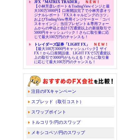
JFX「MATRIX TRADER」
ＮＥＷ！
【小林芳彦レポート＆TradingViewインジと最
大100万5000円】口座開設完了で小林芳彦オリ
ジナルレポート「FXスキャルピングのコツ」
およびTradingView専用インジケーター「コバ
スキャインジ」当日プレゼント＆専用フォー
ムからの申込と合計1万通貨以上の新規取引で
5000円キャッシュバック！さらに取引量に応
じて最大100万円のチャンスも！
トレイダーズ証券「LIGHT FX」
ＮＥＷ！
【最大100万3000円キャッシュバック】ザイ
FX！から口座開設後、LIGHT FXで5万通貨以
上の取引で3000円がもらえる！さらに取引量
に応じて最大100万円のチャンスも！
注目のFXキャンペーン
スプレッド（取引コスト）
スワップポイント
トルコリラ/円のスワップ
メキシコペソ/円のスワップ