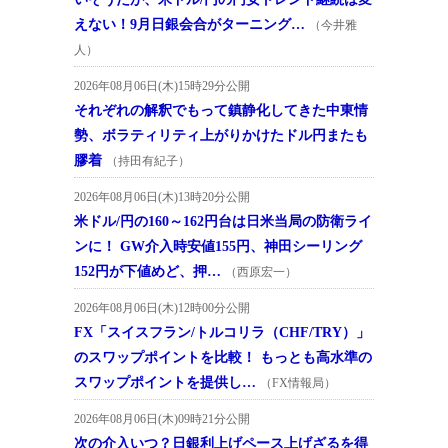
えない！9月日銀会合がターニング…
（今井雅
人）
2026年08月06日(木)15時29分公開
それぞれの解釈でもって鎮静化してきた中東情
勢、ボラティリティ上がりかけたドル円またも
膠着
（持田有紀子）
2026年08月06日(木)13時20分公開
米ドル/円の160～162円台は日米当局の防衛ライ
ンに！ GW介入時安値155円、神田シーリング
152円が下値めど、押…
（西原宏一）
2026年08月06日(木)12時00分公開
FX「スイスフラン/トルコリラ（CHF/TRY）」
のスワップポイントを比較！ もっとも高水準の
スワップポイントを提供し…
（FX情報局）
2026年08月06日(木)09時21分公開
次の介入いつ？日銀利上げペース上げざるを得