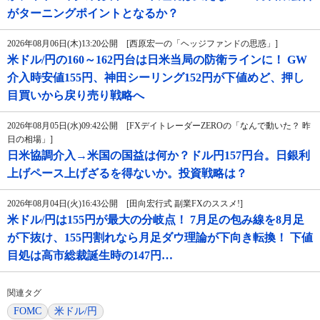
がターニングポイントとなるか？
2026年08月06日(木)13:20公開 [西原宏一の「ヘッジファンドの思惑」]
米ドル/円の160～162円台は日米当局の防衛ラインに！ GW
介入時安値155円、神田シーリング152円が下値めど、押し
目買いから戻り売り戦略へ
2026年08月05日(水)09:42公開 [FXデイトレーダーZEROの「なんで動いた？ 昨
日の相場」]
日米協調介入→米国の国益は何か？ドル円157円台。日銀利
上げペース上げざるを得ないか。投資戦略は？
2026年08月04日(火)16:43公開 [田向宏行式 副業FXのススメ!]
米ドル/円は155円が最大の分岐点！ 7月足の包み線を8月足
が下抜け、155円割れなら月足ダウ理論が下向き転換！ 下値
目処は高市総裁誕生時の147円…
関連タグ
FOMC
米ドル/円