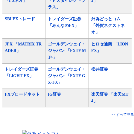
「FXネオ」
「ＦＸダイレクトプ
x」
ラス」
SBI FXトレード
トレイダーズ証券
外為どっとコム
「みんなのFX」
「外貨ネクストネ
オ」
JFX 「MATRIX TR
ゴールデンウェイ・
ヒロセ通商 「LION
ADER」
ジャパン 「FXTF M
FX」
T4」
トレイダーズ証券
ゴールデンウェイ・
松井証券
「LIGHT FX」
ジャパン 「FXTF G
X-FX」
FXブロードネット
IG証券
楽天証券 「楽天MT
4」
>> すべて見る