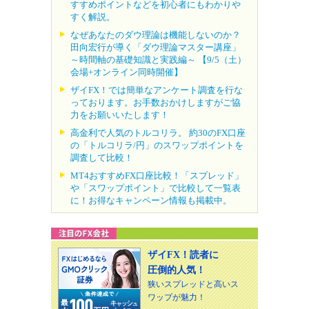
すすめポイントなどを初心者にもわかりや
すく解説。
なぜあなたのダウ理論は機能しないのか？
田向宏行が導く「ダウ理論マスター講座」
～時間軸の基礎知識と実践編～ 【9/5（土）
会場+オンライン同時開催】
ザイFX！では簡単なアンケート調査を行な
っております。お手数おかけしますがご協
力をお願いいたします！
高金利で人気のトルコリラ。 約30のFX口座
の「トルコリラ/円」のスワップポイントを
調査して比較！
MT4おすすめFX口座比較！「スプレッド」
や「スワップポイント」で比較して一覧表
に！お得なキャンペーン情報も掲載中。
ザイFX！読者に
圧倒的人気！
狭いスプレッドと高いス
ワップが魅力！