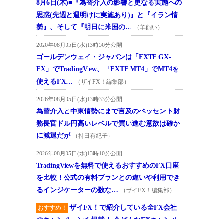
8月6日(木)■『為替介入の影響と更なる実施への
思惑(先週と週明けに実施あり)』と『イラン情
勢』、そして『明日に米国の…
（羊飼い）
2026年08月05日(水)13時56分公開
ゴールデンウェイ・ジャパンは「FXTF GX-
FX」でTradingView、「FXTF MT4」でMT4を
使えるFX…
（ザイFX！編集部）
2026年08月05日(水)13時33分公開
為替介入と中東情勢にまで言及のベッセント財
務長官ドル円高いレベルで買い進む意欲は確か
に減退だが
（持田有紀子）
2026年08月05日(水)13時10分公開
TradingViewを無料で使えるおすすめのFX口座
を比較！公式の有料プランとの違いや利用でき
るインジケーターの数な…
（ザイFX！編集部）
ザイFX！で紹介している全FX会社
おすすめ！