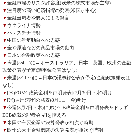
▼
金融市場のリスク許容度(欧米の株式市場が主導)
▼
注目度の高い経済指標の発表(米国が中心)
▼
金融当局者や要人による発言
▼
ウクライナ情勢
▼
パレスチナ情勢
▼
中国の景気動向への思惑
▼
金や原油などの商品市場の動向
▼
日本の金融政策への思惑
▼
今週(8/4～)に→オーストラリア、日本、英国、欧州の金融
政策発表が予定(議事録公表はなし)
▼
来週(8/11～)に→日本の議事録公表が予定(金融政策発表は
なし)
▼
[米)FOMC政策金利＆声明発表](7月30日・水)明け
▼
[米)雇用統計]の発表(8月1日・金)明け
▼
今週(8月7日・木)に[欧)ECB政策金利＆声明発表＆ドラギ
ECB総裁の記者会見]を控える
▼
米国の主要企業の決算発表が相次ぐ時期
▼
欧州の大手金融機関の決算発表が相次ぐ時期