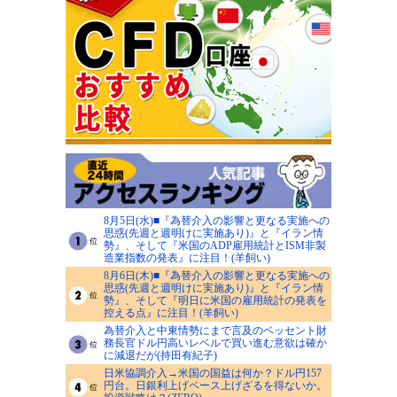
8月5日(水)■『為替介入の影響と更なる実施への
思惑(先週と週明けに実施あり)』と『イラン情
勢』、そして『米国のADP雇用統計とISM非製
造業指数の発表』に注目！(羊飼い)
8月6日(木)■『為替介入の影響と更なる実施への
思惑(先週と週明けに実施あり)』と『イラン情
勢』、そして『明日に米国の雇用統計の発表を
控える点』に注目！(羊飼い)
為替介入と中東情勢にまで言及のベッセント財
務長官ドル円高いレベルで買い進む意欲は確か
に減退だが(持田有紀子)
日米協調介入→米国の国益は何か？ドル円157
円台。日銀利上げペース上げざるを得ないか。