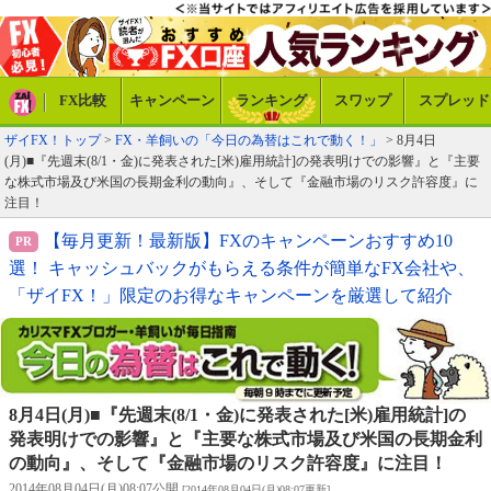
FX比較
キャンペーン
ランキング
スワップ
スプレッド
ザイFX！トップ
>
FX・羊飼いの「今日の為替はこれで動く！」
> 8月4日
(月)■『先週末(8/1・金)に発表された[米)雇用統計]の発表明けでの影響』と『主要
な株式市場及び米国の長期金利の動向』、そして『金融市場のリスク許容度』に
注目！
【毎月更新！最新版】FXのキャンペーンおすすめ10
選！ キャッシュバックがもらえる条件が簡単なFX会社や、
「ザイFX！」限定のお得なキャンペーンを厳選して紹介
8月4日(月)■『先週末(8/1・金)に発表された[米)雇用統計]の
発表明けでの影響』と『主要な株式市場及び米国の長期金利
の動向』、そして『金融市場のリスク許容度』に注目！
2014年08月04日(月)08:07公開
[2014年08月04日(月)08:07更新]