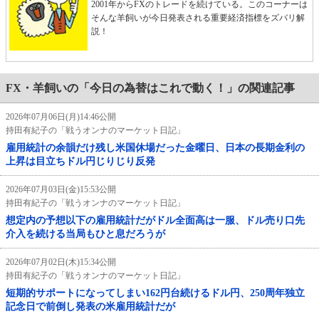
2001年からFXのトレードを続けている。このコーナーは
そんな羊飼いが今日発表される重要経済指標をズバリ解
説！
FX・羊飼いの「今日の為替はこれで動く！」の関連記事
2026年07月06日(月)14:46公開
持田有紀子の「戦うオンナのマーケット日記」
雇用統計の余韻だけ残し米国休場だった金曜日、日本の長期金利の
上昇は目立ちドル円じりじり反発
2026年07月03日(金)15:53公開
持田有紀子の「戦うオンナのマーケット日記」
想定内の予想以下の雇用統計だがドル全面高は一服、ドル売り口先
介入を続ける当局もひと息だろうが
2026年07月02日(木)15:34公開
持田有紀子の「戦うオンナのマーケット日記」
短期的サポートになってしまい162円台続けるドル円、250周年独立
記念日で前倒し発表の米雇用統計だが