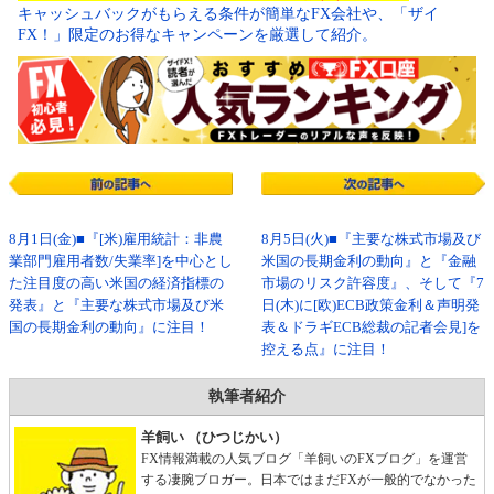
キャッシュバックがもらえる条件が簡単なFX会社や、「ザイ
FX！」限定のお得なキャンペーンを厳選して紹介。
8月1日(金)■『[米)雇用統計：非農
8月5日(火)■『主要な株式市場及び
業部門雇用者数/失業率]を中心とし
米国の長期金利の動向』と『金融
た注目度の高い米国の経済指標の
市場のリスク許容度』、そして『7
発表』と『主要な株式市場及び米
日(木)に[欧)ECB政策金利＆声明発
国の長期金利の動向』に注目！
表＆ドラギECB総裁の記者会見]を
控える点』に注目！
執筆者紹介
羊飼い （ひつじかい）
FX情報満載の人気ブログ「羊飼いのFXブログ」を運営
する凄腕ブロガー。日本ではまだFXが一般的でなかった