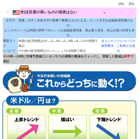
0%
0%
-
-
米)注目度の高いものの発表はない
-
-
文字が、普通→太字→赤色太字の順番で重要なものになる。ピンク太字は金融政策関連のも
の。
ピンクのバックは米国の材料でオレンジは金融政策関連、黄は要人発言、緑は企業の決算を表
す。
重要ラン
米国の経済指標はSS→S→AA→A→BB→B→Cの7段階で
当コンテンツについての
ク
表記
免罪事項・ご利用上注意
について
その他の経済指標は◎→○→△→×の4段階で表記
点
※
15時～20時に市場予想値(コンセンサス)の最新の数値をチェックし、更新した数値は
赤字
で
表記