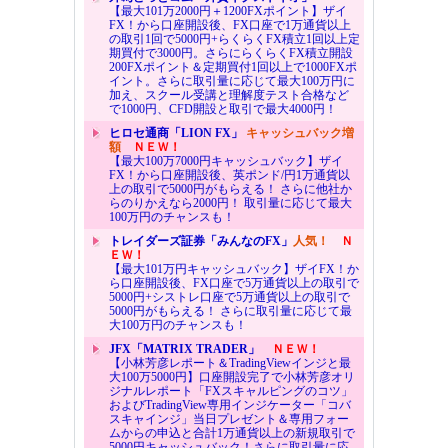
【最大101万2000円＋1200FXポイント】ザイ
FX！から口座開設後、FX口座で1万通貨以上
の取引1回で5000円+らくらくFX積立1回以上定
期買付で3000円。さらにらくらくFX積立開設
200FXポイント＆定期買付1回以上で1000FXポ
イント。さらに取引量に応じて最大100万円に
加え、スクール受講と理解度テスト合格など
で1000円、CFD開設と取引で最大4000円！
ヒロセ通商「LION FX」
キャッシュバック増
額
ＮＥＷ！
【最大100万7000円キャッシュバック】ザイ
FX！から口座開設後、英ポンド/円1万通貨以
上の取引で5000円がもらえる！ さらに他社か
らのりかえなら2000円！ 取引量に応じて最大
100万円のチャンスも！
トレイダーズ証券「みんなのFX」
人気！
Ｎ
ＥＷ！
【最大101万円キャッシュバック】ザイFX！か
ら口座開設後、FX口座で5万通貨以上の取引で
5000円+シストレ口座で5万通貨以上の取引で
5000円がもらえる！ さらに取引量に応じて最
大100万円のチャンスも！
JFX「MATRIX TRADER」
ＮＥＷ！
【小林芳彦レポート＆TradingViewインジと最
大100万5000円】口座開設完了で小林芳彦オリ
ジナルレポート「FXスキャルピングのコツ」
およびTradingView専用インジケーター「コバ
スキャインジ」当日プレゼント＆専用フォー
ムからの申込と合計1万通貨以上の新規取引で
5000円キャッシュバック！さらに取引量に応