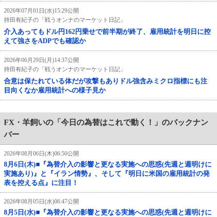
2026年07月01日(水)15:29公開
持田有紀子の「戦うオンナのマーケット日記」
介入あってもドル円162円乗せで前半期が終了、雇用統計を明日に控
えて強さをADPでも確認か
2026年06月29日(月)14:37公開
持田有紀子の「戦うオンナのマーケット日記」
合意は保たれている体だが攻撃もありドル強含みミクロ指標にも注
目向くなか雇用統計への様子見か
FX・羊飼いの「今日の為替はこれで動く！」のバックナン
バー
2026年08月06日(木)06:50公開
8月6日(木)■『為替介入の影響と更なる実施への思惑(先週と週明けに
実施あり)』と『イラン情勢』、そして『明日に米国の雇用統計の発
表を控える点』に注目！
2026年08月05日(水)06:47公開
8月5日(水)■『為替介入の影響と更なる実施への思惑(先週と週明けに