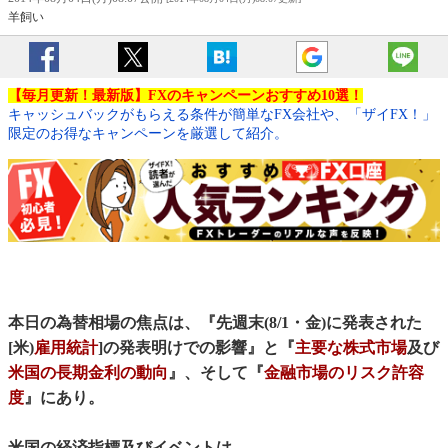
羊飼い
【毎月更新！最新版】FXのキャンペーンおすすめ10選！
キャッシュバックがもらえる条件が簡単なFX会社や、「ザイFX！」
限定のお得なキャンペーンを厳選して紹介。
本日の為替相場の焦点は、『先週末(8/1・金)に発表された
[米)
雇用統計
]の発表明けでの影響』と『
主要な株式市場
及び
米国の長期金利の動向
』、そして『
金融市場のリスク許容
度
』にあり。
米国の経済指標及びイベントは、