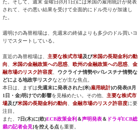
た。そして、週末 金曜日(8月1日)には米国の雇用統計が発表
されて、その悪い結果を受けて全面的にドル売りが加速し
た。
週明けの為替相場は、先週末の終値よりも多少のドル買いヨ
リでスタートしている。
直近の為替相場は、
主要な株式市場
及び
米国の長期金利の動
向
、
米国の金融政策への思惑
、
欧州の金融政策への思惑
、
金
融市場のリスク許容度
、
ウクライナ情勢やパレスチナ情勢な
どによる地政学リスク
などが主な焦点。
本日は、まずは
先週末に発表された[米)
雇用統計
]の発表(8月
1日・金)明けでの影響
を見極めたい。その他、
主要な株式市
場
及び
米国の長期金利の動向
、
金融市場のリスク許容度
に要
注目。
また、
7日(木)に[欧)
ECB政策金利
＆
声明発表
＆
ドラギECB総
裁の記者会見
]を控える点
も重要。