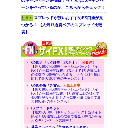
のキャンペーンを掲載！ 今どんなFXキャンペ
ーンをやっているのか、こちらからチェック！
スプレッドが狭いおすすめFX口座が見
注目！
つかる！ 【人気13通貨ペアのスプレッド比較
表】
GMOクリック証券「FXネオ」
ＮＥＷ！
【最大100万4000円キャッシュバック】ザイ
FX！から口座開設後、FXネオで1万通貨以上
の取引で4000円がもらえる！ さらに取引量に
応じて最大100万円のチャンスも！
GMO外貨「外貨ex」
人気上昇中！
【最大100万4000円キャッシュバック】ザイ
FX！から口座開設後、1万通貨以上の取引で
4000円がもらえる！ さらに取引量に応じて最
大100万円のチャンスも！
FXブロードネット
【最大6万3000円キャッシュバック】当サイト
限定！1万通貨以上の取引で現金3000円がもら
えるキャンペーン実施中！
外為どっとコム「外貨ネクストネオ」