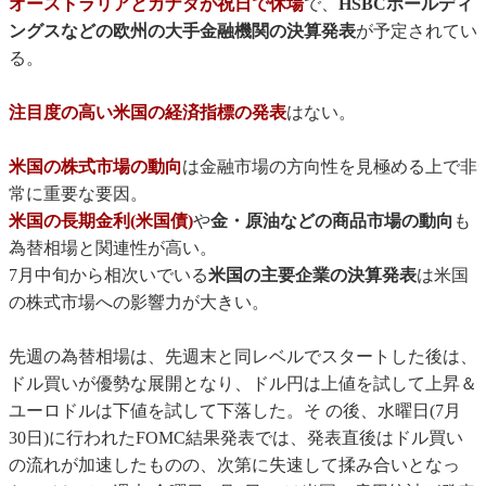
オーストラリアとカナダが祝日で休場
で、
HSBCホールディ
ングスなどの欧州の大手金融機関の決算発表
が予定されてい
る。
注目度の高い米国の経済指標の発表
はない。
米国の株式市場の動向
は金融市場の方向性を見極める上で非
常に重要な要因。
米国の長期金利(米国債)
や
金・原油などの商品市場の動向
も
為替相場と関連性が高い。
7月中旬から相次いでいる
米国の主要企業の決算発表
は米国
の株式市場への影響力が大きい。
先週の為替相場は、先週末と同レベルでスタートした後は、
ドル買いが優勢な展開となり、ドル円は上値を試して上昇＆
ユーロドルは下値を試して下落した。そ の後、水曜日(7月
30日)に行われたFOMC結果発表では、発表直後はドル買い
の流れが加速したものの、次第に失速して揉み合いとなっ