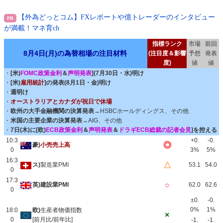
【外為どっとコム】FXレポートや億トレーダーのインタビュー
が満載！マネ育ch
指標ランク
市場
前回
8月4日(月)の為替相場の注目材料
(注目度＆影響
予想
発表
度)
値
値
・
[米)
FOMC政策金利
＆
声明発表
](7月30日・水)明け
・
[米)
雇用統計
]の発表(8月1日・金)明け
・
週明け
・
オーストラリアとカナダが祝日で休場
・
欧州の大手金融機関の決算発表
→HSBCホールディングス、その他
・
米国の主要企業の決算発表
→AIG、その他
・
7日(木)に[欧)
ECB政策金利
＆
声明発表
＆
ドラギECB総裁の記者会見
]を控える
10:3
+0.
-0.
◎
豪)
小売売上高
0
3%
5%
16:3
△
ス)
製造業PMI
53.1
54.0
0
17:3
○
英)建設業PMI
62.0
62.6
0
±0.
-0.
0%
1%
18:0
欧)
生産者物価指数
×
0
[前月比/前年比]
-1.
-1.