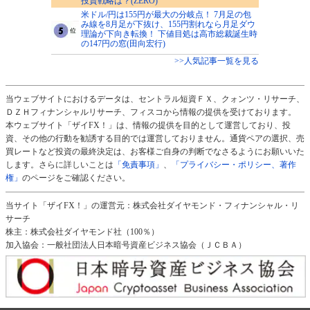
投資戦略は？(ZERO)
米ドル/円は155円が最大の分岐点！ 7月足の包
み線を8月足が下抜け、155円割れなら月足ダウ
理論が下向き転換！ 下値目処は高市総裁誕生時
の147円の窓(田向宏行)
>>人気記事一覧を見る
当ウェブサイトにおけるデータは、セントラル短資ＦＸ、クォンツ・リサーチ、
ＤＺＨフィナンシャルリサーチ、フィスコから情報の提供を受けております。
本ウェブサイト「ザイFX！」は、情報の提供を目的として運営しており、投
資、その他の行動を勧誘する目的では運営しておりません。通貨ペアの選択、売
買レートなど投資の最終決定は、お客様ご自身の判断でなさるようにお願いいた
します。さらに詳しいことは
「免責事項」
、
「プライバシー・ポリシー、著作
権」
のページをご確認ください。
当サイト「ザイFX！」の運営元：株式会社ダイヤモンド・フィナンシャル・リ
サーチ
株主：株式会社ダイヤモンド社（100％）
加入協会：一般社団法人日本暗号資産ビジネス協会（ＪＣＢＡ）