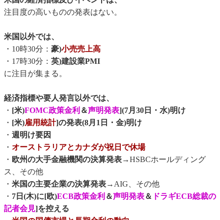
注目度の高いものの発表はない。
米国以外では、
・10時30分：
豪)
小売売上高
・17時30分：
英)建設業PMI
に注目が集まる。
経済指標や要人発言以外では、
・
[米)
FOMC政策金利
＆
声明発表
](7月30日・水)明け
・
[米)
雇用統計
]の発表(8月1日・金)明け
・
週明け要因
・
オーストラリアとカナダが祝日で休場
・
欧州の大手金融機関の決算発表
→HSBCホールディング
ス、その他
・
米国の主要企業の決算発表
→AIG、その他
・
7日(木)に[欧)
ECB政策金利
＆
声明発表
＆
ドラギECB総裁の
記者会見
]を控える