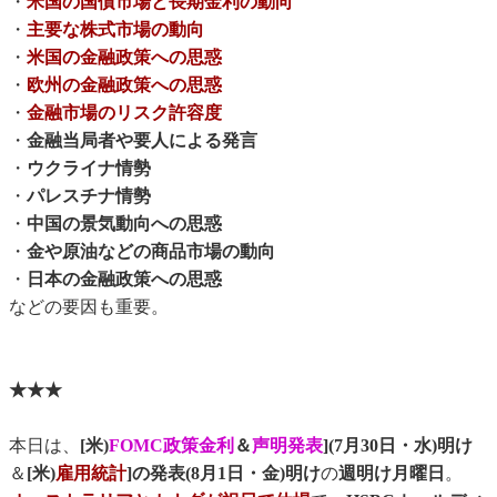
・
米国の国債市場と長期金利の動向
・
主要な株式市場の動向
・
米国の金融政策への思惑
・
欧州の金融政策への思惑
・
金融市場のリスク許容度
・
金融当局者や要人による発言
・
ウクライナ情勢
・
パレスチナ情勢
・
中国の景気動向への思惑
・
金や原油などの商品市場の動向
・
日本の金融政策への思惑
などの要因も重要。
★★★
本日は、
[米)
FOMC政策金利
＆
声明発表
](7月30日・水)明け
＆
[米)
雇用統計
]の発表(8月1日・金)明け
の
週明け月曜日
。