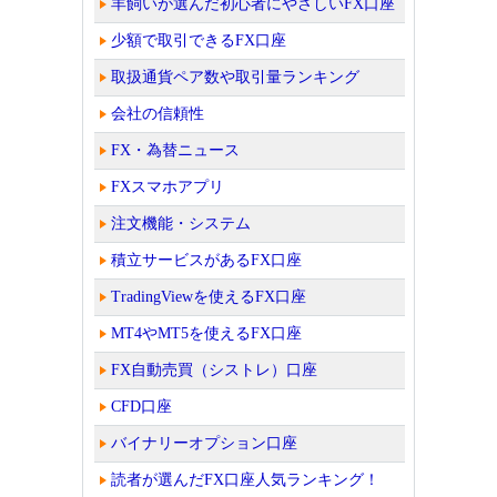
羊飼いが選んだ初心者にやさしいFX口座
少額で取引できるFX口座
取扱通貨ペア数や取引量ランキング
会社の信頼性
FX・為替ニュース
FXスマホアプリ
注文機能・システム
積立サービスがあるFX口座
TradingViewを使えるFX口座
MT4やMT5を使えるFX口座
FX自動売買（シストレ）口座
CFD口座
バイナリーオプション口座
読者が選んだFX口座人気ランキング！