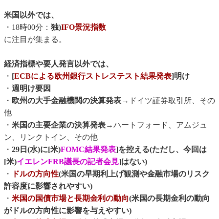
米国以外では、
・18時00分：
独)
IFO景況指数
に注目が集まる。
経済指標や要人発言以外では、
・
[
ECBによる欧州銀行ストレステスト結果発表
]明け
・
週明け要因
・
欧州の大手金融機関の決算発表
→ドイツ証券取引所、その
他
・
米国の主要企業の決算発表
→ハートフォード、アムジュ
ン、リンクトイン、その他
・
29日(水)に[米)
FOMC結果発表
]を控える(ただし、今回は
[米)
イエレンFRB議長の記者会見
]はない)
・
ドルの方向性
(米国の早期利上げ観測や金融市場のリスク
許容度に影響されやすい)
・
米国の国債市場と長期金利の動向
(米国の長期金利の動向
がドルの方向性に影響を与えやすい)