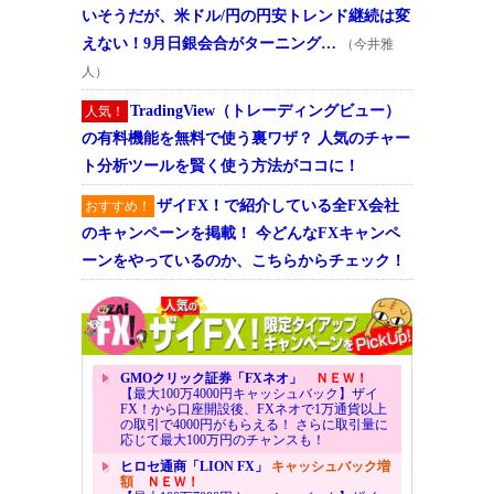
いそうだが、米ドル/円の円安トレンド継続は変
えない！9月日銀会合がターニング…
（今井雅
人）
TradingView（トレーディングビュー）
人気！
の有料機能を無料で使う裏ワザ？ 人気のチャー
ト分析ツールを賢く使う方法がココに！
ザイFX！で紹介している全FX会社
おすすめ！
のキャンペーンを掲載！ 今どんなFXキャンペ
ーンをやっているのか、こちらからチェック！
GMOクリック証券「FXネオ」
ＮＥＷ！
【最大100万4000円キャッシュバック】ザイ
FX！から口座開設後、FXネオで1万通貨以上
の取引で4000円がもらえる！ さらに取引量に
応じて最大100万円のチャンスも！
ヒロセ通商「LION FX」
キャッシュバック増
額
ＮＥＷ！