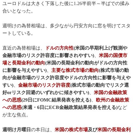
ユーロドルは大きく下落した後に1.26半前半～半ばでの揉み
合いとなった。
週明けの為替相場は、多少ながら円安方向に窓を明けてスタ
ートしている。
直近の為替相場は、
ドルの方向性
(米国の早期利上げ観測や
金融市場のリスク許容度に影響されやすい)
、
米国の国債市
場と長期金利の動向
(米国の長期金利の動向がドルの方向性
に影響を与えやすい)
、
主要な株式市場の動向
(株式市場の動
向が金融市場のリスク許容度やドルの方向性に影響を与えや
すい)
、
金融市場のリスク許容度
(株式市場の動向でリスク選
好orリスク回避のいずれかに傾きやすい)
、
米国の金融政策
への思惑
(29日にFOMC結果発表を控える)
、
欧州の金融政策
への思惑
(来週・6日にECB金融政策結果発表を控える)
など
が主な焦点。
週明け月曜日
の本日は、
米国の株式市場
及び
米国の長期金利