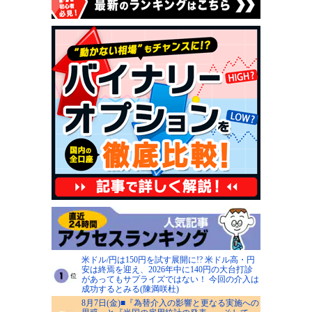
米ドル/円は150円を試す展開に!? 米ドル高・円
安は終焉を迎え、2026年中に140円の大台打診
があってもサプライズではない！ 今回の介入は
成功するとみる(陳満咲杜)
8月7日(金)■『為替介入の影響と更なる実施への