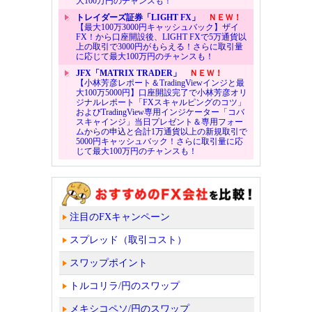
大100万円のチャンスも！
トレイダーズ証券「LIGHT FX」
ＮＥＷ！
【最大100万3000円キャッシュバック】ザイ
FX！から口座開設後、LIGHT FXで5万通貨以
上の取引で3000円がもらえる！さらに取引量
に応じて最大100万円のチャンスも！
JFX「MATRIX TRADER」
ＮＥＷ！
【小林芳彦レポート＆TradingViewインジと最
大100万5000円】口座開設完了で小林芳彦オリ
ジナルレポート「FXスキャルピングのコツ」
およびTradingView専用インジケーター「コバ
スキャインジ」当日プレゼント＆専用フォー
ムからの申込と合計1万通貨以上の新規取引で
5000円キャッシュバック！さらに取引量に応
じて最大100万円のチャンスも！
注目のFXキャンペーン
スプレッド（取引コスト）
スワップポイント
トルコリラ/円のスワップ
メキシコペソ/円のスワップ