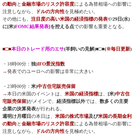
の動向
と
金融市場のリスク許容度
による為替相場への影響に
注意しながら、
ドルの方向性
を見極めたい。
その他にも、
注目度の高い米国の経済指標の発表
や
29日(水)
に[米)
FOMC結果発表
]を控える点
での影響も重要となる。
■□■
本日のトレード用のエサ
(羊飼いの見解)■□■(
※毎日更新
)
・18時00分：
独)
IFO景況指数
→
発表でのユーロへの影響は非常に大きい
・23時00分：
米)
中古住宅販売保留
→
本日の米国のイベントは、
米国の経済指標
は、
[米)
中古住
宅販売保留
]
がメインで、
経済指標以外
では、
数多くの主要
企業の決算発表
が行われる。
週明け月曜日
の本日は、
米国の株式市場
及び
米国の長期金利
の動向
と
金融市場のリスク許容度
による為替相場への影響に
注意しながら、
ドルの方向性
を見極めたい。