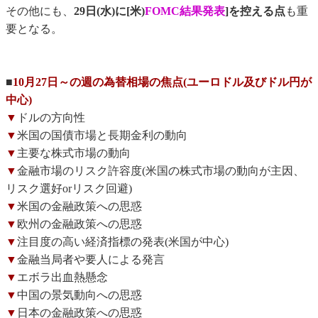
その他にも、
29日(水)に[米)
FOMC結果発表
]を控える点
も重
要となる。
■
10月27日～の週の為替相場の焦点(ユーロドル及びドル円が
中心)
▼
ドルの方向性
▼
米国の国債市場と長期金利の動向
▼
主要な株式市場の動向
▼
金融市場のリスク許容度(米国の株式市場の動向が主因、
リスク選好orリスク回避)
▼
米国の金融政策への思惑
▼
欧州の金融政策への思惑
▼
注目度の高い経済指標の発表(米国が中心)
▼
金融当局者や要人による発言
▼
エボラ出血熱懸念
▼
中国の景気動向への思惑
▼
日本の金融政策への思惑