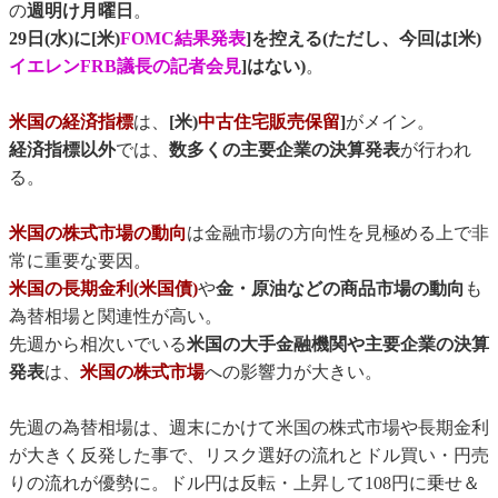
の
週明け月曜日
。
29日(水)に[米)
FOMC結果発表
]を控える(ただし、今回は[米)
イエレンFRB議長の記者会見
]はない)
。
米国の経済指標
は、
[米)
中古住宅販売保留
]
がメイン。
経済指標以外
では、
数多くの主要企業の決算発表
が行われ
る。
米国の株式市場の動向
は金融市場の方向性を見極める上で非
常に重要な要因。
米国の長期金利(米国債)
や
金・原油などの商品市場の動向
も
為替相場と関連性が高い。
先週から相次いでいる
米国の大手金融機関や主要企業の決算
発表
は、
米国の株式市場
への影響力が大きい。
先週の為替相場は、週末にかけて米国の株式市場や長期金利
が大きく反発した事で、リスク選好の流れとドル買い・円売
りの流れが優勢に。ドル円は反転・上昇して108円に乗せ＆