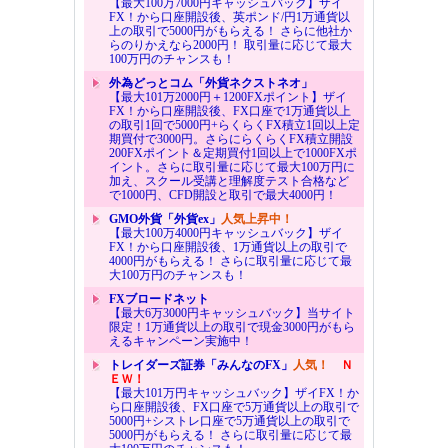
【最大100万7000円キャッシュバック】ザイ
FX！から口座開設後、英ポンド/円1万通貨以
上の取引で5000円がもらえる！ さらに他社か
らのりかえなら2000円！ 取引量に応じて最大
100万円のチャンスも！
外為どっとコム「外貨ネクストネオ」
【最大101万2000円＋1200FXポイント】ザイ
FX！から口座開設後、FX口座で1万通貨以上
の取引1回で5000円+らくらくFX積立1回以上定
期買付で3000円。さらにらくらくFX積立開設
200FXポイント＆定期買付1回以上で1000FXポ
イント。さらに取引量に応じて最大100万円に
加え、スクール受講と理解度テスト合格など
で1000円、CFD開設と取引で最大4000円！
GMO外貨「外貨ex」
人気上昇中！
【最大100万4000円キャッシュバック】ザイ
FX！から口座開設後、1万通貨以上の取引で
4000円がもらえる！ さらに取引量に応じて最
大100万円のチャンスも！
FXブロードネット
【最大6万3000円キャッシュバック】当サイト
限定！1万通貨以上の取引で現金3000円がもら
えるキャンペーン実施中！
トレイダーズ証券「みんなのFX」
人気！
Ｎ
ＥＷ！
【最大101万円キャッシュバック】ザイFX！か
ら口座開設後、FX口座で5万通貨以上の取引で
5000円+シストレ口座で5万通貨以上の取引で
5000円がもらえる！ さらに取引量に応じて最