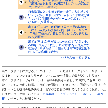
思惑』と『米国の雇用統計の発表』、そして
『米国の金融政策への思惑(利上げへの思惑に注
視)』に注目！(羊飼い)
日米協調介入の影響で円は一時的に方向感を失
いそうだが、米ドル/円の円安トレンド継続は変
えない！9月日銀会合がターニングポイントと
なるか？(今井雅人)
米ドル/円の160～162円台は日米当局の防衛ライ
ンに！ GW介入時安値155円、神田シーリング
152円が下値めど、押し目買いから戻り売り戦
略へ(西原宏一)
米ドル/円は155円が最大の分岐点！ 7月足の包
み線を8月足が下抜け、155円割れなら月足ダウ
理論が下向き転換！ 下値目処は高市総裁誕生時
の147円の窓(田向宏行)
>>人気記事一覧を見る
当ウェブサイトにおけるデータは、セントラル短資ＦＸ、クォンツ・リサーチ、
ＤＺＨフィナンシャルリサーチ、フィスコから情報の提供を受けております。
本ウェブサイト「ザイFX！」は、情報の提供を目的として運営しており、投
資、その他の行動を勧誘する目的では運営しておりません。通貨ペアの選択、売
買レートなど投資の最終決定は、お客様ご自身の判断でなさるようにお願いいた
します。さらに詳しいことは
「免責事項」
、
「プライバシー・ポリシー、著作
権」
のページをご確認ください。