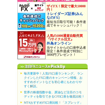
ザイFX！限定で最大10000
円！
トレイダーズ証券[みん
なのFX]
最短当日取引可能！条件達
成でキャッシュバック！
人気の1000通貨自動売買
『iサイクル注文』
外為オンライン
当サイトからの口座申込者
限定！条件達成で特別に
3000円プレゼント！
毎月更新中！人気FX口座ランキング。 ラン
クインしたFX口座のキャンペーン情報、お
すすめポイントなどを初心者にもわかりや
すく解説。
世界の株価指数や金、原油など注目のコモ
ディティを取引できるCFD口座を徹底比較！
MT4おすすめFX口座比較！「スプレッド」