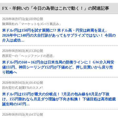
FX・羊飼いの「今日の為替はこれで動く！」の関連記事
2026年08月07日(金)18:09公開
陳満咲杜の「マーケットをズバリ裏読み」
米ドル/円は150円を試す展開に!? 米ドル高・円安は終焉を迎え、
2026年中に140円の大台打診があってもサプライズではない！ 今回の
介入は成功…
2026年08月06日(木)13:20公開
西原宏一の「ヘッジファンドの思惑」
米ドル/円の160～162円台は日米当局の防衛ラインに！ GW介入時安
値155円、神田シーリング152円が下値めど、押し目買いから戻り売
り戦略へ
2026年08月04日(火)16:43公開
田向宏行式 副業FXのススメ!
米ドル/円は155円が最大の分岐点！ 7月足の包み線を8月足が下抜
け、155円割れなら月足ダウ理論が下向き転換！ 下値目処は高市総裁
誕生時の147円…
2026年08月03日(月)14:57公開