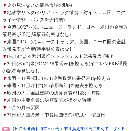
▼
金や原油などの商品市場の動向
▼
地政学リスク(シリア・イラク情勢・対イスラム国、ウク
ライナ情勢、パレスチナ情勢)
▼
今週(10/27～)に→ニュージーランド、日本、米国の金融政
策発表が予定(議事録公表はなし)
▼
来週(11/3～)に→オーストラリア、英国、ユーロ圏の金融
政策発表が予定(議事録公表はなし)
▼
[ECBによる欧州銀行ストレステスト結果発表]明け
▼
29日(水)に[米)FOMC結果発表]を控える(イエレンFRB議長
の記者会見はなし)
▼
来週・11月6日に[ECB金融政策結果発表]を控える
▼
来週・11月7日に[米)雇用統計]の発表を控える
▼
欧州の大手金融機関の決算発表が相次ぐ時期
▼
米国の主要企業の決算発表が相次ぐ時期
▼
10月の月末要因
▼
31日が大量の米・中長期国債の利払い・償還日
【ヒロセ通商】通常5000円＋乗り換え2000円に加えて、ザイＦ