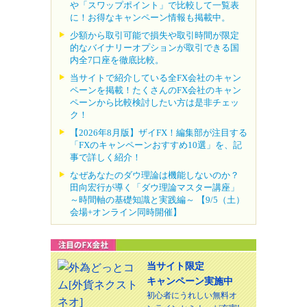
や「スワップポイント」で比較して一覧表
に！お得なキャンペーン情報も掲載中。
少額から取引可能で損失や取引時間が限定
的なバイナリーオプションが取引できる国
内全7口座を徹底比較。
当サイトで紹介している全FX会社のキャン
ペーンを掲載！たくさんのFX会社のキャン
ペーンから比較検討したい方は是非チェッ
ク！
【2026年8月版】ザイFX！編集部が注目する
「FXのキャンペーンおすすめ10選」を、記
事で詳しく紹介！
なぜあなたのダウ理論は機能しないのか？
田向宏行が導く「ダウ理論マスター講座」
～時間軸の基礎知識と実践編～ 【9/5（土）
会場+オンライン同時開催】
当サイト限定
キャンペーン実施中
初心者にうれしい無料オ