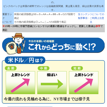
の。
ピンクのバックは米国の材料でオレンジは金融政策関連、黄は要人発言、緑は企業の決算を表
す。
重要ラン
米国の経済指標はSS→S→AA→A→BB→B→Cの7段階で
当コンテンツについての
ク
表記
免罪事項・ご利用上注意
について
その他の経済指標は◎→○→△→×の4段階で表記
点
※
15時～20時に市場予想値(コンセンサス)の最新の数値をチェックし、更新した数値は
赤字
で
表記
今週の流れを見極める為に、NY市場までは様子見