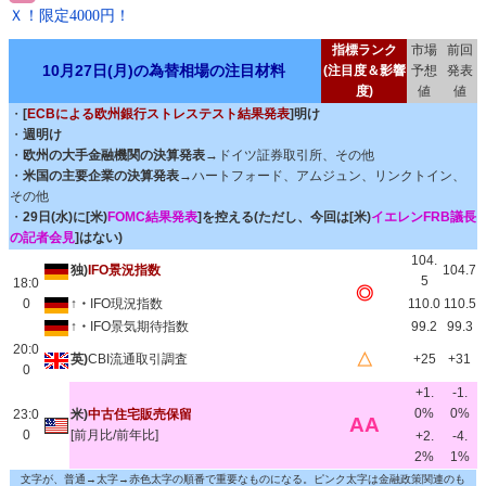
Ｘ！限定4000円！
指標ランク
市場
前回
10月27日(月)の為替相場の注目材料
(注目度＆影響
予想
発表
度)
値
値
・
[
ECBによる欧州銀行ストレステスト結果発表
]明け
・
週明け
・
欧州の大手金融機関の決算発表
→ドイツ証券取引所、その他
・
米国の主要企業の決算発表
→ハートフォード、アムジュン、リンクトイン、
その他
・
29日(水)に[米)
FOMC結果発表
]を控える(ただし、今回は[米)
イエレンFRB議長
の記者会見
]はない)
104.
独)
IFO景況指数
104.7
5
18:0
◎
0
↑・
IFO現況指数
110.0
110.5
↑・
IFO景気期待指数
99.2
99.3
20:0
△
英)
CBI流通取引調査
+25
+31
0
+1.
-1.
0%
0%
23:0
米)
中古住宅販売保留
AA
0
[前月比/前年比]
+2.
-4.
2%
1%
文字が、普通→太字→赤色太字の順番で重要なものになる。ピンク太字は金融政策関連のも