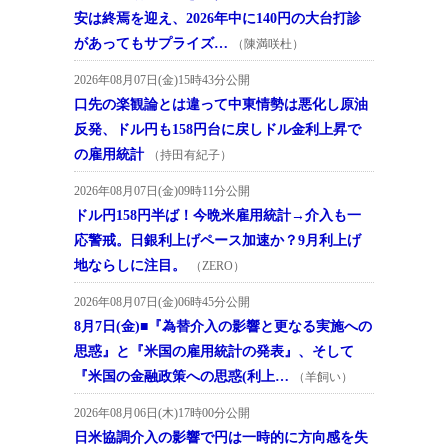
安は終焉を迎え、2026年中に140円の大台打診
があってもサプライズ…
（陳満咲杜）
2026年08月07日(金)15時43分公開
口先の楽観論とは違って中東情勢は悪化し原油
反発、ドル円も158円台に戻しドル金利上昇で
の雇用統計
（持田有紀子）
2026年08月07日(金)09時11分公開
ドル円158円半ば！今晩米雇用統計→介入も一
応警戒。日銀利上げペース加速か？9月利上げ
地ならしに注目。
（ZERO）
2026年08月07日(金)06時45分公開
8月7日(金)■『為替介入の影響と更なる実施への
思惑』と『米国の雇用統計の発表』、そして
『米国の金融政策への思惑(利上…
（羊飼い）
2026年08月06日(木)17時00分公開
日米協調介入の影響で円は一時的に方向感を失