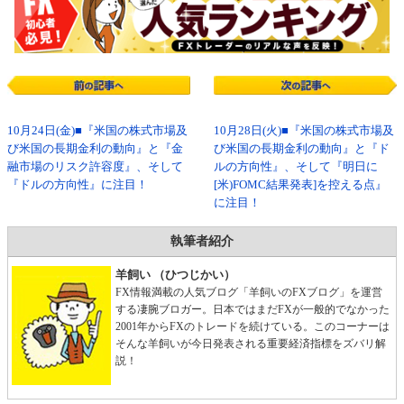
10月24日(金)■『米国の株式市場及
10月28日(火)■『米国の株式市場及
び米国の長期金利の動向』と『金
び米国の長期金利の動向』と『ド
融市場のリスク許容度』、そして
ルの方向性』、そして『明日に
『ドルの方向性』に注目！
[米)FOMC結果発表]を控える点』
に注目！
執筆者紹介
羊飼い （ひつじかい）
FX情報満載の人気ブログ「羊飼いのFXブログ」を運営
する凄腕ブロガー。日本ではまだFXが一般的でなかった
2001年からFXのトレードを続けている。このコーナーは
そんな羊飼いが今日発表される重要経済指標をズバリ解
説！