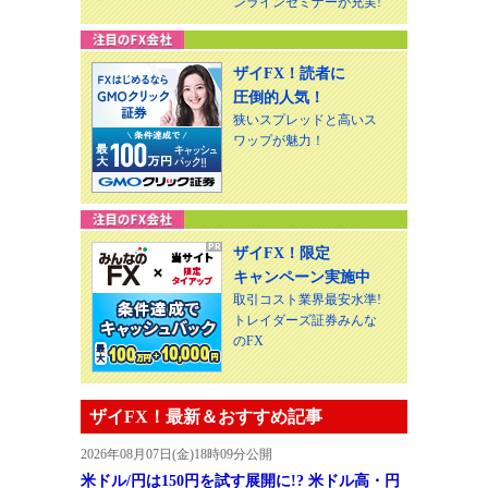
ンラインセミナーが充実!
ザイFX！読者に
圧倒的人気！
狭いスプレッドと高いス
ワップが魅力！
ザイFX！限定
キャンペーン実施中
取引コスト業界最安水準!
トレイダーズ証券みんな
のFX
ザイFX！最新＆おすすめ記事
2026年08月07日(金)18時09分公開
米ドル/円は150円を試す展開に!? 米ドル高・円