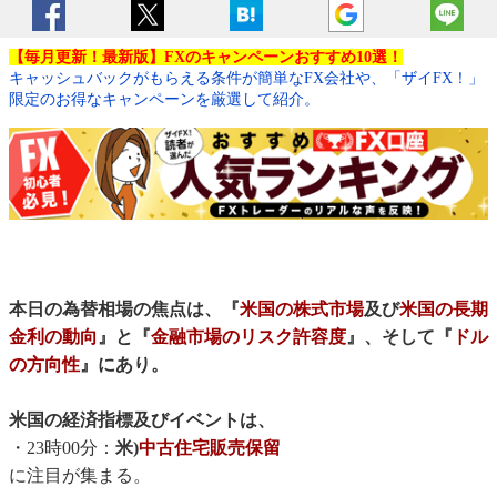
【毎月更新！最新版】FXのキャンペーンおすすめ10選！
キャッシュバックがもらえる条件が簡単なFX会社や、「ザイFX！」
限定のお得なキャンペーンを厳選して紹介。
本日の為替相場の焦点は、『
米国の株式市場
及び
米国の長期
金利の動向
』と『
金融市場のリスク許容度
』、そして『
ドル
の方向性
』にあり。
米国の経済指標及びイベントは、
・23時00分：
米)
中古住宅販売保留
に注目が集まる。