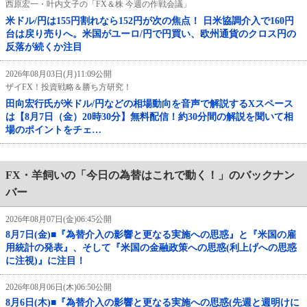
西原宏一・叶内文子の「FX＆株 今週の作戦会議」
米ドル/円は155円割れなら152円が次の焦点！ 日米協調介入で160円
台は戻り売りへ。米国がユーロ/円で円買い、欧州通貨のクロス円の
反落が続くか注目
2026年08月03日(月)11:09公開
ザイFX！投資戦略＆勝ち方研究！
田向宏行氏が米ドル/円などの相場動向を音声で解説するXスペース
は【8月7日（金）20時30分】無料配信！約30分間の解説を聞いて相
場のポイントをチェ…
FX・羊飼いの「今日の為替はこれで動く！」のバックナン
バー
2026年08月07日(金)06:45公開
8月7日(金)■『為替介入の影響と更なる実施への思惑』と『米国の雇
用統計の発表』、そして『米国の金融政策への思惑(利上げへの思惑
に注視)』に注目！
2026年08月06日(木)06:50公開
8月6日(木)■『為替介入の影響と更なる実施への思惑(先週と週明けに