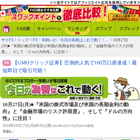
FX比較
キャンペーン
ランキング
スワップ
スプレッド
ザイFX！トップ
>
FX・羊飼いの「今日の為替はこれで動く！」
> 10月27日
(月)■『米国の株式市場及び米国の長期金利の動向』と『金融市場のリスク許容
度』、そして『ドルの方向性』に注目！
【GMOクリック証券】圧倒的人気で100万口座達成！最
短即日で取引可能！
10月27日(月)■『米国の株式市場及び米国の長期金利の動
向』と『金融市場のリスク許容度』、そして『ドルの方向
性』に注目！
2014年10月27日(月)08:02公開
[2014年10月27日(月)08:02更新]
羊飼い