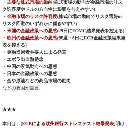
・
主要な株式市場の動向
(株式市場の動向が金融市場のリス
ク許容度やドルの方向性に影響を与えやすい)
・
金融市場のリスク許容度
(株式市場の動向でリスク選好or
リスク回避のいずれかに傾きやすい)
・
米国の金融政策への思惑
(29日にFOMC結果発表を控える)
・
欧州の金融政策への思惑
(来週・6日にECB金融政策結果発
表を控える)
・
金融当局者や要人による発言
・
エボラ出血熱懸念
・
中国の景気動向への思惑
・
日本の金融政策への思惑
・
金や原油などの商品市場の動向
などの要因が重要。
★★★
本日は、
[
ECBによる欧州銀行ストレステスト結果発表
]明け