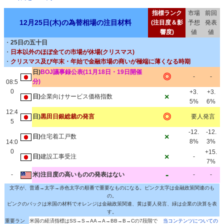
指標ランク
市場
前回
12月25日(木)の為替相場の注目材料
(注目度＆影
予想
発表
響度)
値
値
・
25日の五十日
・
日本以外のほぼ全ての市場が休場(クリスマス)
・
クリスマス及び年末・年始で金融市場の商いが極端に薄くなる時期
日)
BOJ議事録公表(11月18日・19日開催
◎
-
-
分)
08:5
0
+3.
+3.
×
日)
企業向けサービス価格指数
5%
6%
12:4
◎
日)
黒田日銀総裁の発言
要人発言
5
-12.
-12.
×
日)
住宅着工戸数
8%
3%
14:0
0
+15.
×
日)
建設工事受注
-
7%
-
-
米)注目度の高いものの発表はない
-
-
文字が、普通→太字→赤色太字の順番で重要なものになる。ピンク太字は金融政策関連のも
の。
ピンクのバックは米国の材料でオレンジは金融政策関連、黄は要人発言、緑は企業の決算を表
す。
重要ラン
米国の経済指標はSS→S→AA→A→BB→B→Cの7段階で
当コンテンツについての