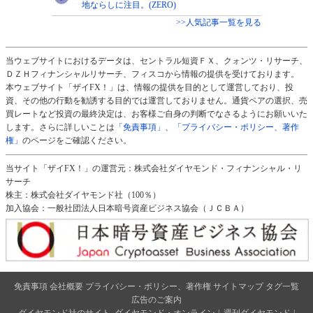
地ならしに注目。(ZERO)
>>人気記事一覧を見る
当ウェブサイトにおけるデータは、セントラル短資ＦＸ、クォンツ・リサーチ、
ＤＺＨフィナンシャルリサーチ、フィスコから情報の提供を受けております。
本ウェブサイト「ザイFX！」は、情報の提供を目的として運営しており、投
資、その他の行動を勧誘する目的では運営しておりません。通貨ペアの選択、売
買レートなど投資の最終決定は、お客様ご自身の判断でなさるようにお願いいた
します。さらに詳しいことは
「免責事項」
、
「プライバシー・ポリシー、著作
権」
のページをご確認ください。
当サイト「ザイFX！」の運営元：株式会社ダイヤモンド・フィナンシャル・リ
サーチ
株主：株式会社ダイヤモンド社（100％）
加入協会：一般社団法人日本暗号資産ビジネス協会（ＪＣＢＡ）
免責事項
会社概要
プライバシー・ポリシー、著作権
サイトマップ
タグ一覧
広告のご案内