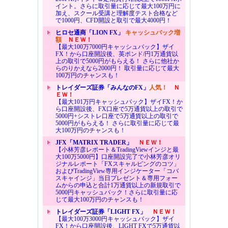
イント。さらに取引量に応じて最大100万円に
加え、スクール受講と理解度テスト合格など
で1000円、CFD開設と取引で最大4000円！
ヒロセ通商「LION FX」
キャッシュバック増
額
ＮＥＷ！
【最大100万7000円キャッシュバック】ザイ
FX！から口座開設後、英ポンド/円1万通貨以
上の取引で5000円がもらえる！ さらに他社か
らのりかえなら2000円！ 取引量に応じて最大
100万円のチャンスも！
トレイダーズ証券「みんなのFX」
人気！
Ｎ
ＥＷ！
【最大101万円キャッシュバック】ザイFX！か
ら口座開設後、FX口座で5万通貨以上の取引で
5000円+シストレ口座で5万通貨以上の取引で
5000円がもらえる！ さらに取引量に応じて最
大100万円のチャンスも！
JFX「MATRIX TRADER」
ＮＥＷ！
【小林芳彦レポート＆TradingViewインジと最
大100万5000円】口座開設完了で小林芳彦オリ
ジナルレポート「FXスキャルピングのコツ」
およびTradingView専用インジケーター「コバ
スキャインジ」当日プレゼント＆専用フォー
ムからの申込と合計1万通貨以上の新規取引で
5000円キャッシュバック！さらに取引量に応
じて最大100万円のチャンスも！
トレイダーズ証券「LIGHT FX」
ＮＥＷ！
【最大100万3000円キャッシュバック】ザイ
FX！から口座開設後、LIGHT FXで5万通貨以