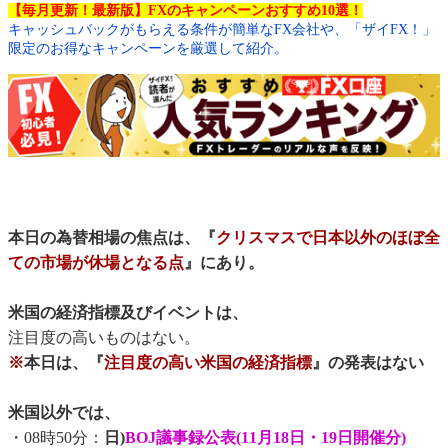
【毎月更新！最新版】FXのキャンペーンおすすめ10選！
キャッシュバックがもらえる条件が簡単なFX会社や、「ザイFX！」
限定のお得なキャンペーンを厳選して紹介。
本日の為替相場の焦点は、『
クリスマスで日本以外のほぼ全
ての市場が休場となる点
』にあり。
米国の経済指標及びイベントは、
注目度の高いものはない。
※
本日は、『
注目度の高い米国の経済指標
』の発表はない
米国以外では、
・08時50分：
日)
BOJ議事録公表(11月18日・19日開催分)