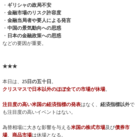
・
ギリシャの政局不安
・
金融市場のリスク許容度
・
金融当局者や要人による発言
・
中国の景気動向への思惑
・
日本の金融政策への思惑
などの要因が重要。
★★★
本日は、
25日の五十日
。
クリスマスで日本以外のほぼ全ての市場が休場
。
注目度の高い米国の経済指標の発表
はなく、
経済指標以外
で
も注目度の高いイベントはない。
為替相場に大きな影響を与える
米国の株式市場
及び
債券市
場
、
商品市場
は休場となる。