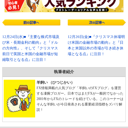
12月24日(水)■『主要な株式市場及
12月26日(金)■『クリスマス休場明
び米・長期金利の動向』と『ドル
け米国の金融市場の動向』と『日
の方向性』、そして『クリスマス
本と米国以外の市場が引き続き休
前日で英国と米国の金融市場が短
場となる点』に注目！
縮取引となる点』に注目！
執筆者紹介
羊飼い （ひつじかい）
FX情報満載の人気ブログ「羊飼いのFXブログ」を運営
する凄腕ブロガー。日本ではまだFXが一般的でなかった
2001年からFXのトレードを続けている。このコーナーは
そんな羊飼いが今日発表される重要経済指標をズバリ解
説！