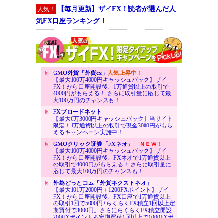
【毎月更新】ザイFX！読者が選んだ人
人気！
気FX口座ランキング！
GMO外貨「外貨ex」
人気上昇中！
【最大100万4000円キャッシュバック】ザイ
FX！から口座開設後、1万通貨以上の取引で
4000円がもらえる！ さらに取引量に応じて最
大100万円のチャンスも！
FXブロードネット
【最大6万3000円キャッシュバック】当サイト
限定！1万通貨以上の取引で現金3000円がもら
えるキャンペーン実施中！
GMOクリック証券「FXネオ」
ＮＥＷ！
【最大100万4000円キャッシュバック】ザイ
FX！から口座開設後、FXネオで1万通貨以上
の取引で4000円がもらえる！ さらに取引量に
応じて最大100万円のチャンスも！
外為どっとコム「外貨ネクストネオ」
【最大101万2000円＋1200FXポイント】ザイ
FX！から口座開設後、FX口座で1万通貨以上
の取引1回で5000円+らくらくFX積立1回以上定
期買付で3000円。さらにらくらくFX積立開設
200FXポイント＆定期買付1回以上で1000FXポ