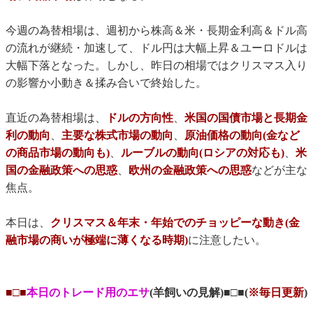
今週の為替相場は、週初から株高＆米・長期金利高＆ドル高
の流れが継続・加速して、ドル円は大幅上昇＆ユーロドルは
大幅下落となった。しかし、昨日の相場ではクリスマス入り
の影響か小動き＆揉み合いで終始した。
直近の為替相場は、
ドルの方向性
、
米国の国債市場と長期金
利の動向
、
主要な株式市場の動向
、
原油価格の動向(金など
の商品市場の動向も)
、
ルーブルの動向(ロシアの対応も)
、
米
国の金融政策への思惑
、
欧州の金融政策への思惑
などが主な
焦点。
本日は、
クリスマス＆年末・年始
でのチョッピーな動き(金
融市場の商いが極端に薄くなる時期)
に注意したい。
■□■
本日のトレード用のエサ
(羊飼いの見解)■□■(
※毎日更新
)