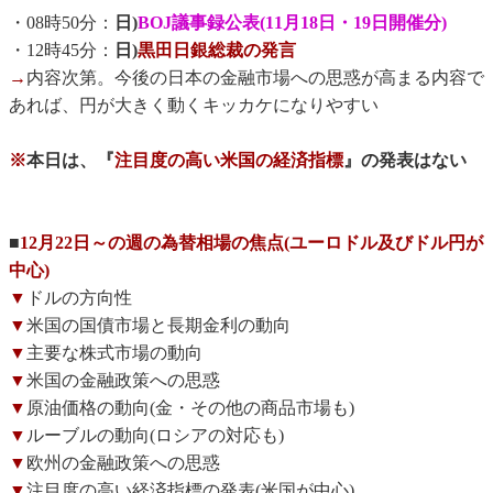
・08時50分：
日)
BOJ議事録公表(11月18日・19日開催分)
・12時45分：
日)
黒田日銀総裁の発言
→
内容次第。今後の日本の金融市場への思惑が高まる内容で
あれば、円が大きく動くキッカケになりやすい
※
本日は、『
注目度の高い米国の経済指標
』の発表はない
■
12月22日～の週の為替相場の焦点(ユーロドル及びドル円が
中心)
▼
ドルの方向性
▼
米国の国債市場と長期金利の動向
▼
主要な株式市場の動向
▼
米国の金融政策への思惑
▼
原油価格の動向(金・その他の商品市場も)
▼
ルーブルの動向(ロシアの対応も)
▼
欧州の金融政策への思惑
▼
注目度の高い経済指標の発表(米国が中心)