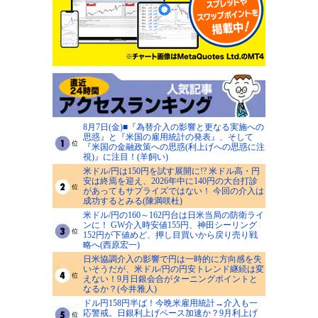
8月7日(金)■『為替介入の影響と更なる実施への
思惑』と『米国の雇用統計の発表』、そして
『米国の金融政策への思惑(利上げへの思惑に注
視)』に注目！(羊飼い)
米ドル/円は150円を試す展開に!? 米ドル高・円
安は終焉を迎え、2026年中に140円の大台打診
があってもサプライズではない！ 今回の介入は
成功するとみる(陳満咲杜)
米ドル/円の160～162円台は日米当局の防衛ライ
ンに！ GW介入時安値155円、神田シーリング
152円が下値めど、押し目買いから戻り売り戦
略へ(西原宏一)
日米協調介入の影響で円は一時的に方向感を失
いそうだが、米ドル/円の円安トレンド継続は変
えない！9月日銀会合がターニングポイントと
なるか？(今井雅人)
ドル円158円半ば！今晩米雇用統計→介入も一
応警戒。日銀利上げペース加速か？9月利上げ