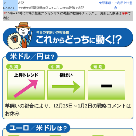
ク
表記
免罪事項・ご利用上注意
について
その他の経済指標は◎→○→△→×の4段階で表記
点
※
15時～20時に市場予想値(コンセンサス)の最新の数値をチェックし、更新した数値は
赤字
で
表記
羊飼いの都合により、12月25日～1月2日の戦略コメントは
お休み