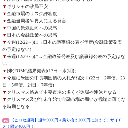
▼
ギリシャの政局不安
▼
金融市場のリスク許容度
▼
金融当局者や要人による発言
▼
中国の景気動向への思惑
▼
日本の金融政策への思惑
▼
今週(12/22～)に→日本の議事録公表が予定(金融政策発表
の予定はない)
▼
来週(12/29～)に→金融政策発表及び議事録公表の予定はな
い
▼
[米)FOMC結果発表](17日・水)明け
▼
今週に米国の中長期国債の入札が相次ぐ(22日・2年債、23
日・5年債、24日・7年債)
▼
クリスマス絡みで主要市場の多くが休場や連休となる
▼
クリスマス及び年末年始で金融市場の商いが極端に薄くな
る時期となる
【ヒロセ通商】通常5000円＋乗り換え2000円に加えて、ザイＦ
Ｘ！限定4000円！