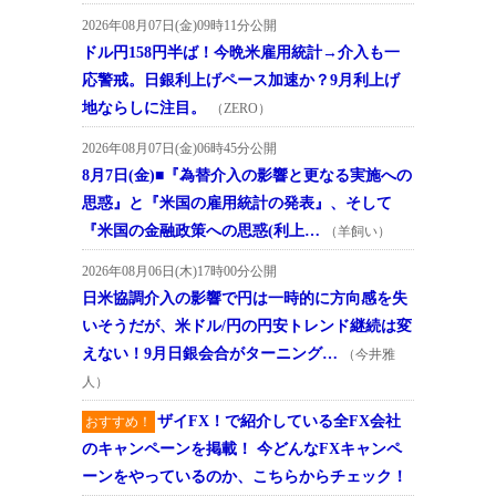
2026年08月07日(金)09時11分公開
ドル円158円半ば！今晩米雇用統計→介入も一
応警戒。日銀利上げペース加速か？9月利上げ
地ならしに注目。
（ZERO）
2026年08月07日(金)06時45分公開
8月7日(金)■『為替介入の影響と更なる実施への
思惑』と『米国の雇用統計の発表』、そして
『米国の金融政策への思惑(利上…
（羊飼い）
2026年08月06日(木)17時00分公開
日米協調介入の影響で円は一時的に方向感を失
いそうだが、米ドル/円の円安トレンド継続は変
えない！9月日銀会合がターニング…
（今井雅
人）
ザイFX！で紹介している全FX会社
おすすめ！
のキャンペーンを掲載！ 今どんなFXキャンペ
ーンをやっているのか、こちらからチェック！