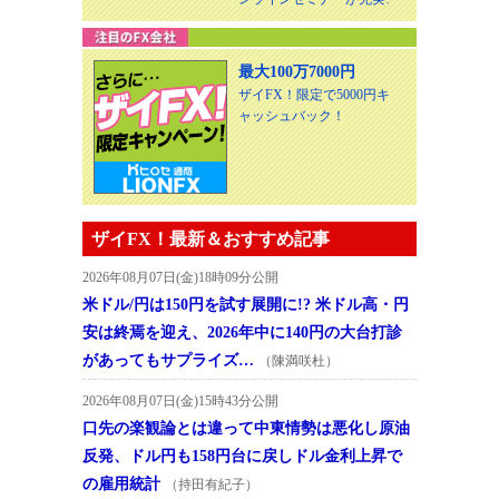
最大100万7000円
ザイFX！限定で5000円キ
ャッシュバック！
ザイFX！最新＆おすすめ記事
2026年08月07日(金)18時09分公開
米ドル/円は150円を試す展開に!? 米ドル高・円
安は終焉を迎え、2026年中に140円の大台打診
があってもサプライズ…
（陳満咲杜）
2026年08月07日(金)15時43分公開
口先の楽観論とは違って中東情勢は悪化し原油
反発、ドル円も158円台に戻しドル金利上昇で
の雇用統計
（持田有紀子）