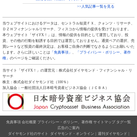
>>人気記事一覧を見る
当ウェブサイトにおけるデータは、セントラル短資ＦＸ、クォンツ・リサーチ、
ＤＺＨフィナンシャルリサーチ、フィスコから情報の提供を受けております。
本ウェブサイト「ザイFX！」は、情報の提供を目的として運営しており、投
資、その他の行動を勧誘する目的では運営しておりません。通貨ペアの選択、売
買レートなど投資の最終決定は、お客様ご自身の判断でなさるようにお願いいた
します。さらに詳しいことは
「免責事項」
、
「プライバシー・ポリシー、著作
権」
のページをご確認ください。
当サイト「ザイFX！」の運営元：株式会社ダイヤモンド・フィナンシャル・リ
サーチ
株主：株式会社ダイヤモンド社（100％）
加入協会：一般社団法人日本暗号資産ビジネス協会（ＪＣＢＡ）
免責事項
会社概要
プライバシー・ポリシー、著作権
サイトマップ
タグ一覧
広告のご案内
ダイヤモンド社のサイト
ダイヤモンド・オンライン
|
週刊ダイヤモンド
|