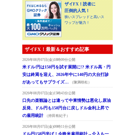
ザイFX！読者に
圧倒的人気！
狭いスプレッドと高いス
ワップが魅力！
ザイFX！最新＆おすすめ記事
2026年08月07日(金)18時09分公開
米ドル/円は150円を試す展開に!? 米ドル高・円
安は終焉を迎え、2026年中に140円の大台打診
があってもサプライズ…
（陳満咲杜）
2026年08月07日(金)15時43分公開
口先の楽観論とは違って中東情勢は悪化し原油
反発、ドル円も158円台に戻しドル金利上昇で
の雇用統計
（持田有紀子）
2026年08月07日(金)09時11分公開
ドル円158円半ば！今晩米雇用統計→介入も一