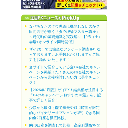
なぜあなたのダウ理論は機能しないのか？
田向宏行が導く「ダウ理論マスター講座」
～時間軸の基礎知識と実践編～ 【9/5（土）
会場+オンライン同時開催】
ザイFX！では簡単なアンケート調査を行な
っております。お手数おかけしますがご協
力をお願いいたします！
当サイトで紹介している全FX会社のキャン
ペーンを掲載！たくさんのFX会社のキャン
ペーンから比較検討したい方は是非チェッ
ク！
【2026年8月版】ザイFX！編集部が注目する
「FXのキャンペーンおすすめ10選」を、記
事で詳しく紹介！
少額から取引可能で損失や取引時間が限定
的なバイナリーオプションが取引できる国
内全7口座を徹底比較。
約40口座を調査して比較！高金利通貨を含