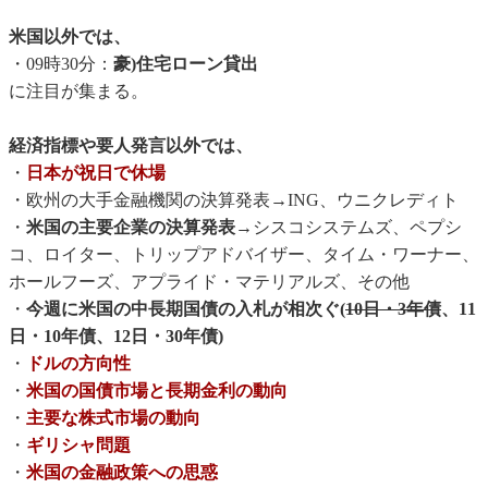
米国以外では、
・09時30分：
豪)住宅ローン貸出
に注目が集まる。
経済指標や要人発言以外では、
・
日本が祝日で休場
・欧州の大手金融機関の決算発表→ING、ウニクレディト
・
米国の主要企業の決算発表
→シスコシステムズ、ペプシ
コ、ロイター、トリップアドバイザー、タイム・ワーナー、
ホールフーズ、アプライド・マテリアルズ、その他
・
今週に米国の中長期国債の入札が相次ぐ(
10日・3年債
、11
日・10年債、12日・30年債)
・
ドルの方向性
・
米国の国債市場と長期金利の動向
・
主要な株式市場の動向
・
ギリシャ問題
・
米国の金融政策への思惑