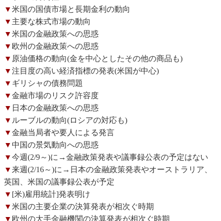
▼
米国の国債市場と長期金利の動向
▼
主要な株式市場の動向
▼
米国の金融政策への思惑
▼
欧州の金融政策への思惑
▼
原油価格の動向(金を中心としたその他の商品も)
▼
注目度の高い経済指標の発表(米国が中心)
▼
ギリシャの債務問題
▼
金融市場のリスク許容度
▼
日本の金融政策への思惑
▼
ルーブルの動向(ロシアの対応も)
▼
金融当局者や要人による発言
▼
中国の景気動向への思惑
▼
今週(2/9～)に→金融政策発表や議事録公表の予定はない
▼
来週(2/16～)に→日本の金融政策発表やオーストラリア、
英国、米国の議事録公表が予定
▼
[米)雇用統計]発表明け
▼
米国の主要企業の決算発表が相次ぐ時期
▼
欧州の大手金融機関の決算発表が相次ぐ時期