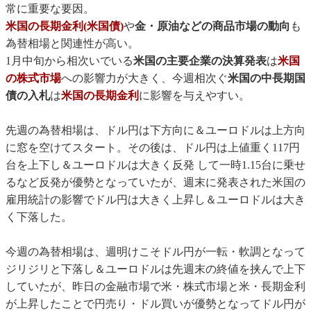
常に重要な要因。
米国の長期金利(米国債)
や
金・原油などの商品市場の動向
も
為替相場と関連性が高い。
1月中旬から相次いでいる
米国の主要企業の決算発表
は
米国
の株式市場
への影響力が大きく、今週相次ぐ
米国の中長期国
債の入札
は
米国の長期金利
に影響を与えやすい。
先週の為替相場は、ドル円は下方向に＆ユーロドルは上方向
に窓を空けてスタート。その後は、ドル円は上値重く117円
台を上下し＆ユーロドルは大きく反発 して一時1.15台に乗せ
るなど反発が優勢となっていたが、週末に発表された米国の
雇用統計の影響でドル円は大きく上昇し＆ユーロドルは大き
く下落した。
今週の為替相場は、週明けこそドル円が一転・軟調となって
ジリジリと下落し＆ユーロドルは先週末の終値を挟んで上下
していたが、昨日の金融市場で米・株式市場と米・長期金利
が上昇したことで円売り・ドル買いが優勢となってドル円が