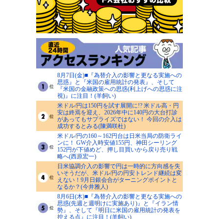
8月7日(金)■『為替介入の影響と更なる実施への
思惑』と『米国の雇用統計の発表』、そして
『米国の金融政策への思惑(利上げへの思惑に注
視)』に注目！(羊飼い)
米ドル/円は150円を試す展開に!? 米ドル高・円
安は終焉を迎え、2026年中に140円の大台打診
があってもサプライズではない！ 今回の介入は
成功するとみる(陳満咲杜)
米ドル/円の160～162円台は日米当局の防衛ライ
ンに！ GW介入時安値155円、神田シーリング
152円が下値めど、押し目買いから戻り売り戦
略へ(西原宏一)
日米協調介入の影響で円は一時的に方向感を失
いそうだが、米ドル/円の円安トレンド継続は変
えない！9月日銀会合がターニングポイントと
なるか？(今井雅人)
8月6日(木)■『為替介入の影響と更なる実施への
思惑(先週と週明けに実施あり)』と『イラン情
勢』、そして『明日に米国の雇用統計の発表を
控える点』に注目！(羊飼い)