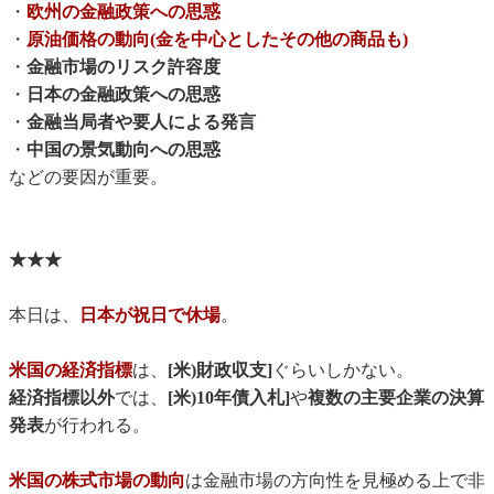
・
欧州の金融政策への思惑
・
原油価格の動向(金を中心としたその他の商品も)
・
金融市場のリスク許容度
・
日本の金融政策への思惑
・
金融当局者や要人による発言
・
中国の景気動向への思惑
などの要因が重要。
★★★
本日は、
日本が祝日で休場
。
米国の経済指標
は、
[米)財政収支]
ぐらいしかない。
経済指標以外
では、
[米)10年債入札]
や
複数の主要企業の決算
発表
が行われる。
米国の株式市場の動向
は金融市場の方向性を見極める上で非