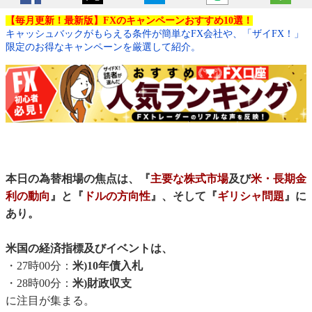
【毎月更新！最新版】FXのキャンペーンおすすめ10選！
キャッシュバックがもらえる条件が簡単なFX会社や、「ザイFX！」
限定のお得なキャンペーンを厳選して紹介。
本日の為替相場の焦点は、『
主要な株式市場
及び
米・長期金
利の動向
』と『
ドルの方向性
』、そして『
ギリシャ問題
』に
あり。
米国の経済指標及びイベントは、
・27時00分：
米)10年債入札
・28時00分：
米)財政収支
に注目が集まる。