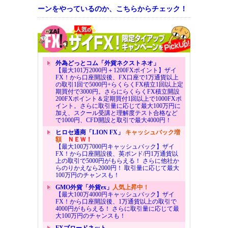
ーンをやっているのか、こちらからチェック！
外為どっとコム「外貨ネクストネオ」
【最大101万2000円＋1200FXポイント】ザイ
FX！から口座開設後、FX口座で1万通貨以上
の取引1回で5000円+らくらくFX積立1回以上定
期買付で3000円。さらにらくらくFX積立開設
200FXポイント＆定期買付1回以上で1000FXポ
イント。さらに取引量に応じて最大100万円に
加え、スクール受講と理解度テスト合格など
で1000円、CFD開設と取引で最大4000円！
ヒロセ通商「LION FX」
キャッシュバック増
額
ＮＥＷ！
【最大100万7000円キャッシュバック】ザイ
FX！から口座開設後、英ポンド/円1万通貨以
上の取引で5000円がもらえる！ さらに他社か
らのりかえなら2000円！ 取引量に応じて最大
100万円のチャンスも！
GMO外貨「外貨ex」
人気上昇中！
【最大100万4000円キャッシュバック】ザイ
FX！から口座開設後、1万通貨以上の取引で
4000円がもらえる！ さらに取引量に応じて最
大100万円のチャンスも！
FXブロードネット