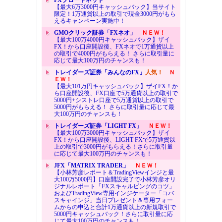
【最大6万3000円キャッシュバック】当サイト
限定！1万通貨以上の取引で現金3000円がもら
えるキャンペーン実施中！
GMOクリック証券「FXネオ」
ＮＥＷ！
【最大100万4000円キャッシュバック】ザイ
FX！から口座開設後、FXネオで1万通貨以上
の取引で4000円がもらえる！ さらに取引量に
応じて最大100万円のチャンスも！
トレイダーズ証券「みんなのFX」
人気！
Ｎ
ＥＷ！
【最大101万円キャッシュバック】ザイFX！か
ら口座開設後、FX口座で5万通貨以上の取引で
5000円+シストレ口座で5万通貨以上の取引で
5000円がもらえる！ さらに取引量に応じて最
大100万円のチャンスも！
トレイダーズ証券「LIGHT FX」
ＮＥＷ！
【最大100万3000円キャッシュバック】ザイ
FX！から口座開設後、LIGHT FXで5万通貨以
上の取引で3000円がもらえる！さらに取引量
に応じて最大100万円のチャンスも！
JFX「MATRIX TRADER」
ＮＥＷ！
【小林芳彦レポート＆TradingViewインジと最
大100万5000円】口座開設完了で小林芳彦オリ
ジナルレポート「FXスキャルピングのコツ」
およびTradingView専用インジケーター「コバ
スキャインジ」当日プレゼント＆専用フォー
ムからの申込と合計1万通貨以上の新規取引で
5000円キャッシュバック！さらに取引量に応
じて最大100万円のチャンスも！