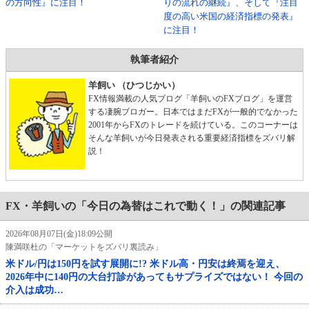
の方向性』に注目！
りの流れの継続』、そして『注目
度の高い米国の経済指標の発表』
に注目！
執筆者紹介
羊飼い （ひつじかい）
FX情報満載の人気ブログ「羊飼いのFXブログ」を運営
する凄腕ブロガー。日本ではまだFXが一般的でなかった
2001年からFXのトレードを続けている。このコーナーは
そんな羊飼いが今日発表される重要経済指標をズバリ解
説！
FX・羊飼いの「今日の為替はこれで動く！」の関連記事
2026年08月07日(金)18:09公開
陳満咲杜の「マーケットをズバリ裏読み」
米ドル/円は150円を試す展開に!? 米ドル高・円安は終焉を迎え、
2026年中に140円の大台打診があってもサプライズではない！ 今回の
介入は成功…