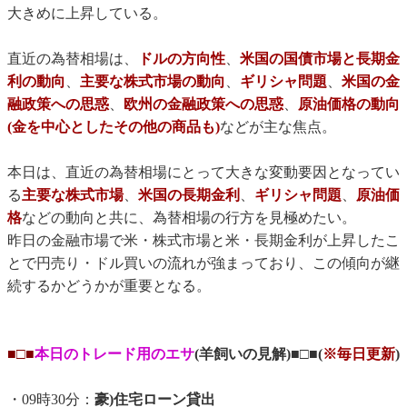
大きめに上昇している。
直近の為替相場は、
ドルの方向性
、
米国の国債市場と長期金
利の動向
、
主要な株式市場の動向
、
ギリシャ問題
、
米国の金
融政策への思惑
、
欧州の金融政策への思惑
、
原油価格の動向
(金を中心としたその他の商品も)
などが主な焦点。
本日は、直近の為替相場にとって大きな変動要因となってい
る
主要な株式市場
、
米国の長期金利
、
ギリシャ問題
、
原油価
格
などの動向と共に、為替相場の行方を見極めたい。
昨日の金融市場で米・株式市場と米・長期金利が上昇したこ
とで円売り・ドル買いの流れが強まっており、この傾向が継
続するかどうかが重要となる。
■□■
本日のトレード用のエサ
(羊飼いの見解)■□■(
※毎日更新
)
・09時30分：
豪)住宅ローン貸出