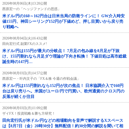
2026年08月06日(木)13:20公開
西原宏一の「ヘッジファンドの思惑」
米ドル/円の160～162円台は日米当局の防衛ラインに！ GW介入時安
値155円、神田シーリング152円が下値めど、押し目買いから戻り売
り戦略へ
2026年08月04日(火)16:43公開
田向宏行式 副業FXのススメ!
米ドル/円は155円が最大の分岐点！ 7月足の包み線を8月足が下抜
け、155円割れなら月足ダウ理論が下向き転換！ 下値目処は高市総裁
誕生時の147円…
2026年08月03日(月)14:57公開
西原宏一・叶内文子の「FX＆株 今週の作戦会議」
米ドル/円は155円割れなら152円が次の焦点！ 日米協調介入で160円
台は戻り売りへ。米国がユーロ/円で円買い、欧州通貨のクロス円の
反落が続くか注目
2026年08月03日(月)11:09公開
ザイFX！投資戦略＆勝ち方研究！
田向宏行氏が米ドル/円などの相場動向を音声で解説するXスペース
は【8月7日（金）20時30分】無料配信！約30分間の解説を聞いて相