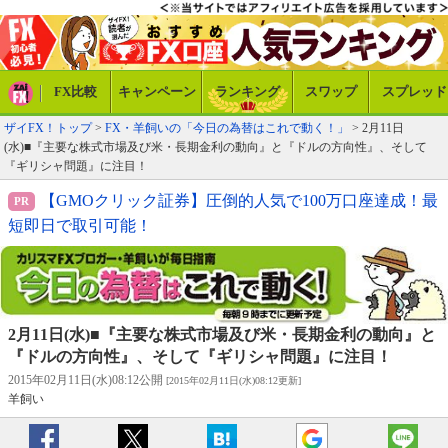
FX比較
キャンペーン
ランキング
スワップ
スプレッド
ザイFX！トップ
>
FX・羊飼いの「今日の為替はこれで動く！」
> 2月11日
(水)■『主要な株式市場及び米・長期金利の動向』と『ドルの方向性』、そして
『ギリシャ問題』に注目！
【GMOクリック証券】圧倒的人気で100万口座達成！最
短即日で取引可能！
2月11日(水)■『主要な株式市場及び米・長期金利の動向』と
『ドルの方向性』、そして『ギリシャ問題』に注目！
2015年02月11日(水)08:12公開
[2015年02月11日(水)08:12更新]
羊飼い