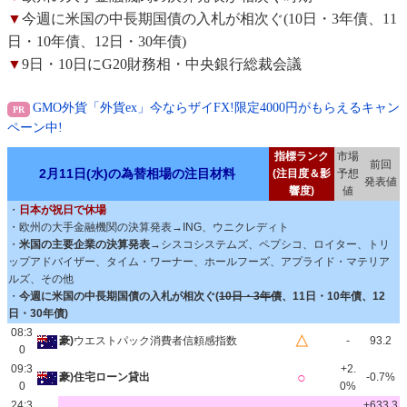
▼
今週に米国の中長期国債の入札が相次ぐ(10日・3年債、11
日・10年債、12日・30年債)
▼
9日・10日にG20財務相・中央銀行総裁会議
GMO外貨「外貨ex」今ならザイFX!限定4000円がもらえるキャン
ペーン中!
指標ランク
市場
前回
2月11日(水)の為替相場の注目材料
(注目度＆影
予想
発表値
響度)
値
・
日本が祝日で休場
・欧州の大手金融機関の決算発表→ING、ウニクレディト
・
米国の主要企業の決算発表
→シスコシステムズ、ペプシコ、ロイター、トリ
ップアドバイザー、タイム・ワーナー、ホールフーズ、アプライド・マテリア
ルズ、その他
・
今週に米国の中長期国債の入札が相次ぐ(
10日・3年債
、11日・10年債、12
日・30年債)
08:3
△
豪)
ウエストパック消費者信頼感指数
-
93.2
0
09:3
+2.
○
豪)住宅ローン貸出
-0.7%
0
0%
24:3
+633.3