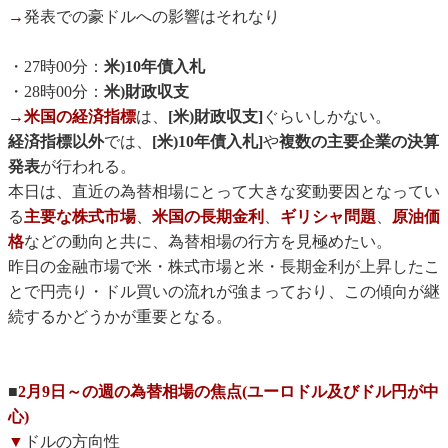
→
発表での豪ドルへの影響はそれなり
・27時00分：
米)10年債入札
・28時00分：
米)財政収支
→米国の経済指標
は、
[米)財政収支]
ぐらいしかない。
経済指標以外
では、
[米)10年債入札]
や
複数の主要企業の決算
発表
が行われる。
本日は、直近の為替相場にとって大きな変動要因となってい
る
主要な株式市場
、
米国の長期金利
、
ギリシャ問題
、
原油価
格
などの動向と共に、為替相場の行方を見極めたい。
昨日の金融市場で米・株式市場と米・長期金利が上昇したこ
とで円売り・ドル買いの流れが強まっており、この傾向が継
続するかどうかが重要となる。
■
2月9日～の週の為替相場の焦点(ユーロドル及びドル円が中
心)
▼
ドルの方向性