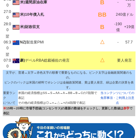
B
米)週間原油在庫
-
0
万
27:0
BB
米)10年債入札
240億ドル
0
28:0
-190
B
米)財政収支
+19億
0
億
翌
△
06:3
NZ)
製造業PMI
-
57.7
0
翌
△
07:0
豪)
デベルRBA総裁補佐の発言
要人発言
0
文字が、普通→太字→赤色太字の順番で重要なものになる。ピンク太字は金融政策関連のも
の。
ピンクのバックは米国の材料でオレンジは金融政策関連、黄は要人発言、緑は企業の決算を表
す。
重要ラン
米国の経済指標はSS→S→AA→A→BB→B→Cの7段階で
当コンテンツについての
ク
表記
免罪事項・ご利用上注意
について
その他の経済指標は◎→○→△→×の4段階で表記
点
※
15時～20時に市場予想値(コンセンサス)の最新の数値をチェックし、更新した数値は
赤字
で
表記