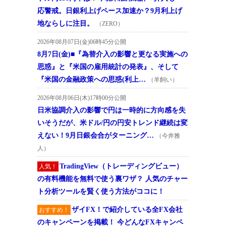
応警戒。日銀利上げペース加速か？9月利上げ
地ならしに注目。
（ZERO）
2026年08月07日(金)06時45分公開
8月7日(金)■『為替介入の影響と更なる実施への
思惑』と『米国の雇用統計の発表』、そして
『米国の金融政策への思惑(利上…
（羊飼い）
2026年08月06日(木)17時00分公開
日米協調介入の影響で円は一時的に方向感を失
いそうだが、米ドル/円の円安トレンド継続は変
えない！9月日銀会合がターニング…
（今井雅
人）
TradingView（トレーディングビュー）
人気！
の有料機能を無料で使う裏ワザ？ 人気のチャー
ト分析ツールを賢く使う方法がココに！
ザイFX！で紹介している全FX会社
おすすめ！
のキャンペーンを掲載！ 今どんなFXキャンペ