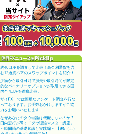
約40口座を調査して比較！高金利通貨を含
む12通貨ペアのスワップポイントを紹介！
少額から取引可能で損失や取引時間が限定
的なバイナリーオプションが取引できる国
内全7口座を徹底比較。
ザイFX！では簡単なアンケート調査を行な
っております。お手数おかけしますがご協
力をお願いいたします！
なぜあなたのダウ理論は機能しないのか？
田向宏行が導く「ダウ理論マスター講座」
～時間軸の基礎知識と実践編～ 【9/5（土）
会場+オンライン同時開催】