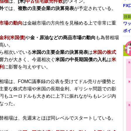
指標
は、
[米)
中古住宅販売件数
]
がメイン。
FX
外
では、
複数の主要企業の決算発表
が予定されている。
注目
市場の動向
は金融市場の方向性を見極める上で非常に重
ワ
ポイ
金利(米国債)
や
金・原油などの商品市場の動向
も為替相場
高い。
ら相次いでいる
米国の主要企業の決算発表
は
米国の株式
響力が大きく、今週相次ぐ
米国の中長期国債の入札
は
米
利
に影響を与えやすい。
相場は、FOMC議事録の公表を受けてドル売りが優勢と
主要な株式市場や米国の長期金利、ギリシャ問題での影
円もユーロドルも大きめに上下に振れながらもレンジ内
なった。
替相場は、先週末とほぼ同レベルでスタートしている。