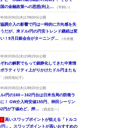
国の金融政策への思惑(利上…
（羊飼い）
6年08月06日(木)17時00分公開
米協調介入の影響で円は一時的に方向感を失
そうだが、米ドル/円の円安トレンド継続は変
ない！9月日銀会合がターニング…
（今井雅
6年08月06日(木)15時29分公開
れぞれの解釈でもって鎮静化してきた中東情
、ボラティリティ上がりかけたドル円またも
着
（持田有紀子）
6年08月06日(木)13時20分公開
ル/円の160～162円台は日米当局の防衛ラ
に！ GW介入時安値155円、神田シーリン
52円が下値めど、押…
（西原宏一）
高いスワップポイントが狙える「トルコ
！
ラ/円」。スワップポイントが高いおすすめの