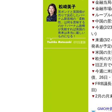
▼
金融当局
▼
金融市場
英ポンドと英国債が
▼
ルーブル
売りで反応したバー
ナム新首相の「柔軟
▼
中国の景
性」は何を意味する
のか？バーナム政権
▼
今週(2
が失敗すれば英国の
将来は本当に厳しい
い)
ものになる！
▼
来週(3
07/21更新
発表が予定
▼
米国の主
▼
欧州の大
▼
旧正月で
▼
今週に米
債、26日・
▼
FRB議
目)
▼
2月の月
GMO外