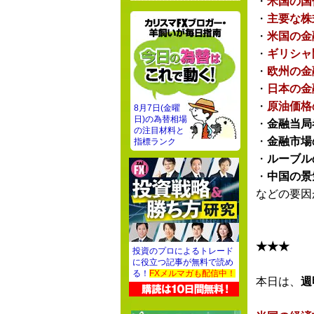
・
米国の国
・
主要な株
・
米国の金
・
ギリシャ
・
欧州の金
・
日本の金
・
原油価格
8月7日(金曜
日)の為替相場
・
金融当局
の注目材料と
・
金融市場
指標ランク
・
ルーブル
・
中国の景
などの要因
★★★
投資のプロによるトレード
に役立つ記事が無料で読め
る！
FXメルマガも配信中！
本日は、
週