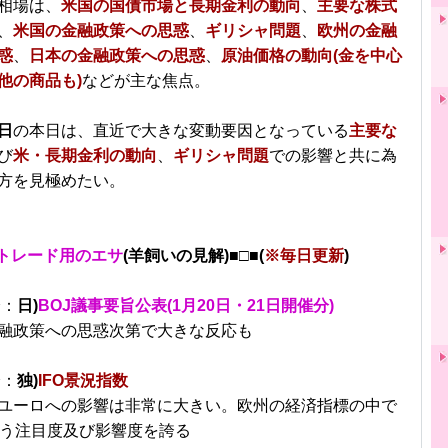
相場は、
米国の国債市場と長期金利の動向
、
主要な株式
、
米国の金融政策への思惑
、
ギリシャ問題
、
欧州の金融
惑
、
日本の金融政策への思惑
、
原油価格の動向(金を中心
他の商品も)
などが主な焦点。
日
の本日は、直近で大きな変動要因となっている
主要な
び
米・長期金利の動向
、
ギリシャ問題
での影響と共に為
方を見極めたい。
トレード用のエサ
(羊飼いの見解)■□■(
※毎日更新
)
分：
日)
BOJ議事要旨公表(1月20日・21日開催分)
融政策への思惑次第で大きな反応も
分：
独)
IFO景況指数
ユーロへの影響は非常に大きい。欧州の経済指標の中で
争う注目度及び影響度を誇る