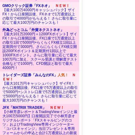
GMOクリック証券「FXネオ」
ＮＥＷ！
【最大100万4000円キャッシュバック】ザイ
FX！から口座開設後、FXネオで1万通貨以上
の取引で4000円がもらえる！ さらに取引量に
応じて最大100万円のチャンスも！
外為どっとコム「外貨ネクストネオ」
【最大101万2000円＋1200FXポイント】ザイ
FX！から口座開設後、FX口座で1万通貨以上
の取引1回で5000円+らくらくFX積立1回以上
定期買付で3000円。さらにらくらくFX積立開
設200FXポイント＆定期買付1回以上で
1000FXポイント。さらに取引量に応じて最大
100万円に加え、スクール受講と理解度テスト
合格などで1000円、CFD開設と取引で最大
4000円！
トレイダーズ証券「みんなのFX」
人気！
Ｎ
ＥＷ！
【最大101万円キャッシュバック】ザイFX！
から口座開設後、FX口座で5万通貨以上の取引
で5000円+シストレ口座で5万通貨以上の取引
で5000円がもらえる！ さらに取引量に応じて
最大100万円のチャンスも！
JFX「MATRIX TRADER」
ＮＥＷ！
【小林芳彦レポート＆TradingViewインジと最
大100万5000円】口座開設完了で小林芳彦オ
リジナルレポート「FXスキャルピングのコ
ツ」およびTradingView専用インジケーター
「コバスキャインジ」当日プレゼント＆専用
フォームからの申込と合計1万通貨以上の新規