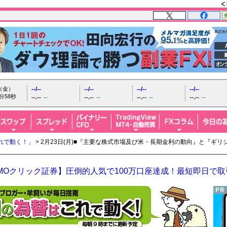
日（金）
--/--
--/--
--/--
--/--
分59秒
--.--
--
--.--
--
--.--
--
--.--
--
れで動く！」
> 2月23日(月)■『主要な株式市場及び米・長期金利の動向』と『ギ
MOクリック証券】圧倒的人気で100万口座達成！最短即日で