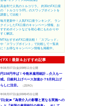
高金利で人気のトルコリラ。 約30のFX口座
の「トルコリラ/円」のスワップポイントを
調査して比較！
毎月更新中！人気FX口座ランキング。 ラン
クインしたFX口座のキャンペーン情報、お
すすめポイントなどを初心者にもわかりや
すく解説。
MT4おすすめFX口座比較！「スプレッド」
や「スワップポイント」で比較して一覧表
に！お得なキャンペーン情報も掲載中。
イFX！最新＆おすすめ記事
6年08月07日(金)09時11分公開
円158円半ば！今晩米雇用統計→介入も一
警戒。日銀利上げペース加速か？9月利上げ
ならしに注目。
（ZERO）
6年08月07日(金)06時45分公開
7日(金)■『為替介入の影響と更なる実施への
惑』と『米国の雇用統計の発表』、そして