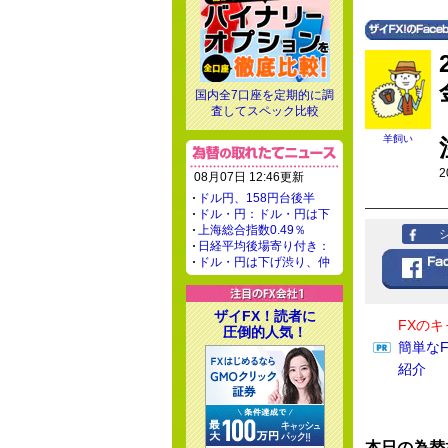
国内全7口座を定期的に調
査してスペック比較
羊飼い
2
08月07日 12:46更新
ドル円、158円台後半
ドル・円：ドル・円は下
上海総合指数0.49％
日経平均後場寄り付き：
ドル・円は下げ渋り、仲
ザイFX！読者に
FXの
圧倒的人気！
簡単な
紹介
本日の為替