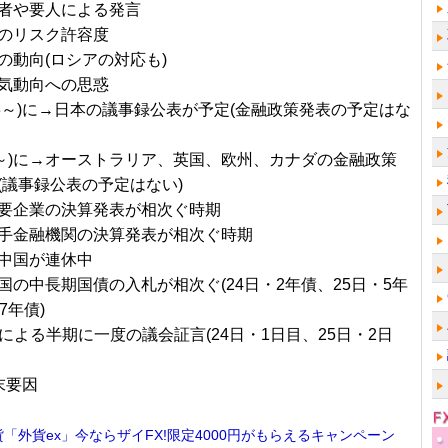
者や要人による発言
のリスク許容度
の動向(ロシアの対応も)
気動向への思惑
/23～)に→日本の議事録公表が予定(金融政策発表の予定はな
/2～)に→オーストラリア、英国、欧州、カナダの金融政策
(議事録公表の予定はない)
要企業の決算発表が相次ぐ時期
手金融機関の決算発表が相次ぐ時期
中国が連休中
国の中長期国債の入札が相次ぐ(24日・2年債、25日・5年
7年債)
長による半期に一度の議会証言(24日・1日目、25日・2日
末要因
貨「外貨ex」今ならザイFX!限定4000円がもらえるキャンペーン