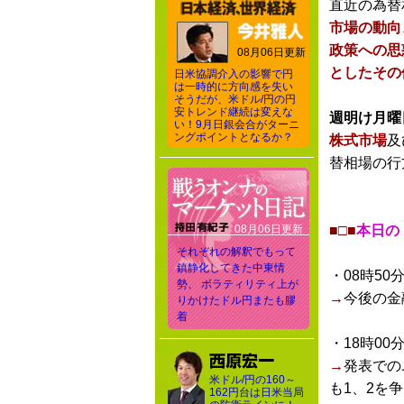
直近の為替
市場の動向
政策への思
08月06日更新
としたその
日米協調介入の影響で円
は一時的に方向感を失い
そうだが、米ドル/円の円
安トレンド継続は変えな
週明け月曜
い！9月日銀会合がターニ
ングポイントとなるか？
株式市場
及
替相場の行
08月06日更新
■□■
本日の
それぞれの解釈でもって
鎮静化してきた中東情
・08時50
勢、 ボラティリティ上が
→
今後の金
りかけたドル円またも膠
着
・18時00
→
発表での
米ドル/円の160～
も1、2を
162円台は日米当局