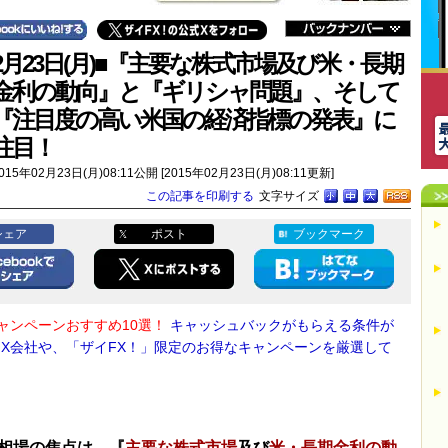
2月23日(月)■『主要な株式市場及び米・長期
金利の動向』と『ギリシャ問題』、そして
『注目度の高い米国の経済指標の発表』に
注目！
015年02月23日(月)08:11公開 [2015年02月23日(月)08:11更新]
この記事を印刷する
文字サイズ
シェア
ポスト
ブックマーク
キャンペーンおすすめ10選！
キャッシュバックがもらえる条件が
FX会社や、「ザイFX！」限定のお得なキャンペーンを厳選して
相場の焦点は、『
主要な株式市場
及び
米・長期金利の動