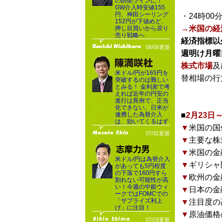
の防衛ラインに！
GW介入時安値155
円、神田シーリング
・24時00
152円が下値めど、
→米国の経
押し目買いから戻り
売り戦略へ
経済指標以
08/06更新
週明け月曜
株式市場
及
米ドル/円が165円を
替相場の行
突破するのは難しい
とみる！ 金利差で考
えれば近年の円安の
進行は異例で、正当
化できない。日米が
連携した為替介入
■
2月23
は、効いてくるはず
▼
米国の国
07/31更新
▼
主要な株
▼
米国の金
米ドル/円は為替介入
▼
ギリシャ
があっても5円程度
の下落で160円すら
▼
欧州の金
割れない可能性が高
い！今週の中銀ウィ
▼
日本の金
ークではFOMCでの
「サプライズ利上
▼
注目度の
げ」に注目！
▼
原油価格
07/29更新