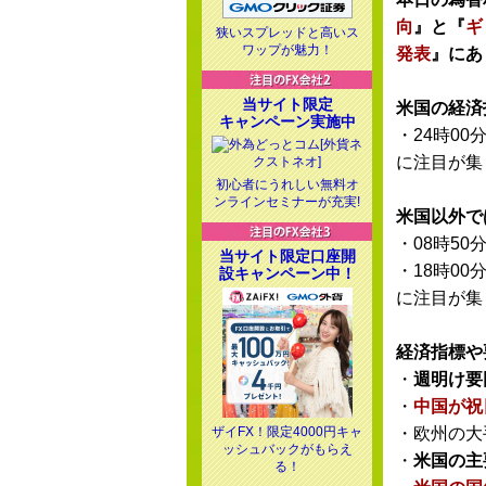
向
』と『
ギ
狭いスプレッドと高いス
ワップが魅力！
発表
』にあ
当サイト限定
米国の経済
キャンペーン実施中
・24時00
に注目が集
初心者にうれしい無料オ
ンラインセミナーが充実!
米国以外で
・08時50
当サイト限定口座開
・18時00
設キャンペーン中！
に注目が集
経済指標や
・
週明け要
・
中国が祝
ザイFX！限定4000円キャ
・欧州の大
ッシュバックがもらえ
・
米国の主
る！