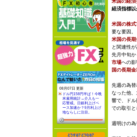
米国の経済
経済指標以
米国の株式
要な要因。
米国の長期
と関連性が
先月中旬か
市場
への影
国の長期金
先週の為替
08月07日 更新
なった他、
ドル円158円半ば！今晩
米雇用統計→介入も一
響で、ドル
応警戒。日銀利上げペ
ース加速か？9月利上げ
での取引と
地ならしに注目。
週明けの為