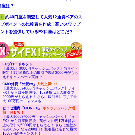
口座は？
約40口座を調査して人気12通貨ペアのス
！
ップポイントの比較表を作成！高いスワップ
ントを提供しているFX口座はどこだ？
FXブロードネット
【最大6万3000円キャッシュバック】当サイト
限定！1万通貨以上の取引で現金3000円がもら
えるキャンペーン実施中！
GMO外貨「外貨ex」
人気上昇中！
【最大100万4000円キャッシュバック】ザイ
FX！から口座開設後、1万通貨以上の取引で
4000円がもらえる！ さらに取引量に応じて最
大100万円のチャンスも！
ヒロセ通商「LION FX」
キャッシュバック増
額
ＮＥＷ！
【最大100万7000円キャッシュバック】ザイ
FX！から口座開設後、英ポンド/円1万通貨以
上の取引で5000円がもらえる！ さらに他社か
らのりかえなら2000円！ 取引量に応じて最大
100万円のチャンスも！