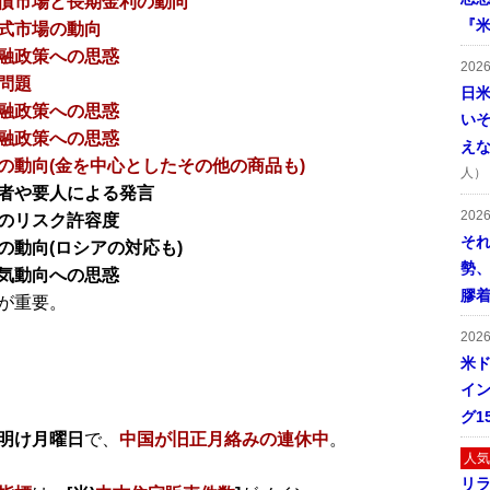
債市場と長期金利の動向
『米
式市場の動向
融政策への思惑
202
問題
日
融政策への思惑
い
融政策への思惑
え
の動向(金を中心としたその他の商品も)
人）
者や要人による発言
202
のリスク許容度
そ
の動向(ロシアの対応も)
勢
気動向への思惑
膠
が重要。
202
米ド
イン
グ1
明け月曜日
で、
中国が旧正月絡みの連休中
。
人気
リ