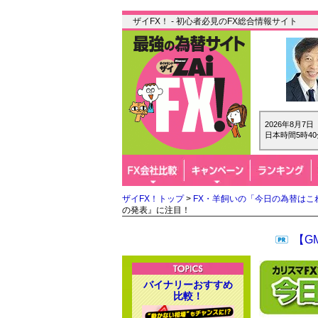
ザイFX！ - 初心者必見のFX総合情報サイト
2026年8月7
日本時間5時40
ザイFX！トップ
>
FX・羊飼いの「今日の為替はこ
の発表』に注目！
【G
バイナリーおすすめ
比較！