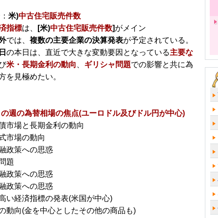
分：
米)
中古住宅販売件数
済指標
は、
[米)
中古住宅販売件数
]
がメイン
外
では、
複数の主要企業の決算発表
が予定されている。
日
の本日は、直近で大きな変動要因となっている
主要な
び
米・長期金利の動向
、
ギリシャ問題
での影響と共に為
方を見極めたい。
日～の週の為替相場の焦点(ユーロドル及びドル円が中心)
債市場と長期金利の動向
式市場の動向
融政策への思惑
問題
融政策への思惑
融政策への思惑
高い経済指標の発表(米国が中心)
の動向(金を中心としたその他の商品も)