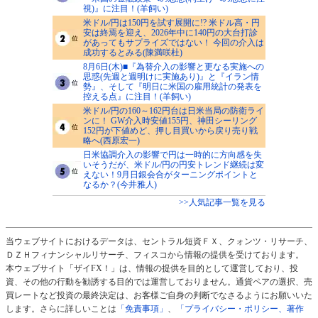
視)』に注目！(羊飼い)
米ドル/円は150円を試す展開に!? 米ドル高・円
安は終焉を迎え、2026年中に140円の大台打診
があってもサプライズではない！ 今回の介入は
成功するとみる(陳満咲杜)
8月6日(木)■『為替介入の影響と更なる実施への
思惑(先週と週明けに実施あり)』と『イラン情
勢』、そして『明日に米国の雇用統計の発表を
控える点』に注目！(羊飼い)
米ドル/円の160～162円台は日米当局の防衛ライ
ンに！ GW介入時安値155円、神田シーリング
152円が下値めど、押し目買いから戻り売り戦
略へ(西原宏一)
日米協調介入の影響で円は一時的に方向感を失
いそうだが、米ドル/円の円安トレンド継続は変
えない！9月日銀会合がターニングポイントと
なるか？(今井雅人)
>>人気記事一覧を見る
当ウェブサイトにおけるデータは、セントラル短資ＦＸ、クォンツ・リサーチ、
ＤＺＨフィナンシャルリサーチ、フィスコから情報の提供を受けております。
本ウェブサイト「ザイFX！」は、情報の提供を目的として運営しており、投
資、その他の行動を勧誘する目的では運営しておりません。通貨ペアの選択、売
買レートなど投資の最終決定は、お客様ご自身の判断でなさるようにお願いいた
します。さらに詳しいことは
「免責事項」
、
「プライバシー・ポリシー、著作