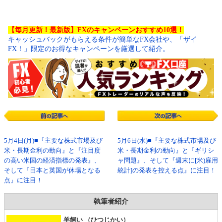
【毎月更新！最新版】FXのキャンペーンおすすめ10選！
キャッシュバックがもらえる条件が簡単なFX会社や、「ザイ
FX！」限定のお得なキャンペーンを厳選して紹介。
5月4日(月)■『主要な株式市場及び
5月6日(水)■『主要な株式市場及び
米・長期金利の動向』と『注目度
米・長期金利の動向』と『ギリシ
の高い米国の経済指標の発表』、
ャ問題』、そして『週末に[米)雇用
そして『日本と英国が休場となる
統計]の発表を控える点』に注目！
点』に注目！
執筆者紹介
羊飼い （ひつじかい）