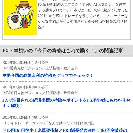
FX情報満載の人気ブログ「羊飼いのFXブログ」を運営
する凄腕ブロガー。日本ではまだFXが一般的でなかった
2001年からFXのトレードを続けている。このコーナーは
そんな羊飼いが今日発表される重要経済指標をズバリ解
説！
FX・羊飼いの「今日の為替はこれで動く！」の関連記事
2026年08月03日(月)12:31公開
IMM通貨先物ポジション／経済指標・政策金利
主要各国の政策金利の推移をグラフでチェック！
2026年08月03日(月)09:00公開
IMM通貨先物ポジション／経済指標・政策金利
FXで注目される経済指標の特徴やポイントをFX初心者にもわかりや
すく解説！
2026年06月29日(月)09:45公開
FXデイトレーダーZEROの「なんで動いた？ 昨日の相場」
ドル円161円後半！米重要指標とFRB議長発言注目！162円突破後の