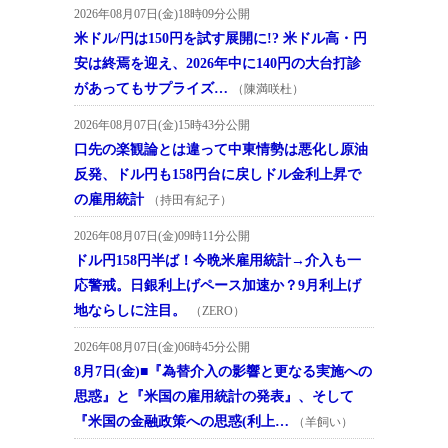
2026年08月07日(金)18時09分公開
米ドル/円は150円を試す展開に!? 米ドル高・円
安は終焉を迎え、2026年中に140円の大台打診
があってもサプライズ…
（陳満咲杜）
2026年08月07日(金)15時43分公開
口先の楽観論とは違って中東情勢は悪化し原油
反発、ドル円も158円台に戻しドル金利上昇で
の雇用統計
（持田有紀子）
2026年08月07日(金)09時11分公開
ドル円158円半ば！今晩米雇用統計→介入も一
応警戒。日銀利上げペース加速か？9月利上げ
地ならしに注目。
（ZERO）
2026年08月07日(金)06時45分公開
8月7日(金)■『為替介入の影響と更なる実施への
思惑』と『米国の雇用統計の発表』、そして
『米国の金融政策への思惑(利上…
（羊飼い）