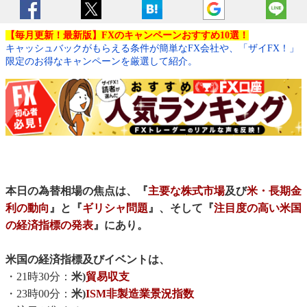
【毎月更新！最新版】FXのキャンペーンおすすめ10選！
キャッシュバックがもらえる条件が簡単なFX会社や、「ザイFX！」
限定のお得なキャンペーンを厳選して紹介。
本日の為替相場の焦点は、『
主要な株式市場
及び
米・長期金
利の動向
』と『
ギリシャ問題
』、そして『
注目度の高い米国
の経済指標の発表
』にあり。
米国の経済指標及びイベントは、
・21時30分：
米)
貿易収支
・23時00分：
米)
ISM非製造業景況指数