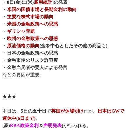
・
8日(金)に[米)
雇用統計
]の発表
・
米国の国債市場と長期金利の動向
・
主要な株式市場の動向
・
米国の金融政策への思惑
・
ギリシャ問題
・
欧州の金融政策への思惑
・
原油価格の動向
(金を中心としたその他の商品も)
・
日本の金融政策への思惑
・
金融市場のリスク許容度
・
金融当局者や要人による発言
などの要因が重要。
★★★
本日は、
5日の五十日
で
英国が休場明け
だが、
日本はGWで
連休中(6日まで)
。
[豪)
RBA政策金利
＆
声明発表
]
が行われる。