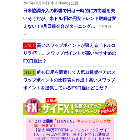
2026年08月06日(木)17時00分公開
日米協調介入の影響で円は一時的に方向感を失
いそうだが、米ドル/円の円安トレンド継続は変
えない！9月日銀会合がターニング…
（今井雅
人）
高いスワップポイントが狙える「トルコ
人気！
リラ/円」。スワップポイントが高いおすすめの
FX口座は？
約40口座を調査して人気12通貨ペアのス
注目！
ワップポイントの比較表を作成！高いスワップ
ポイントを提供しているFX口座はどこだ？
ヒロセ通商「LION FX」
キャッシュバック増
額
ＮＥＷ！
【最大100万7000円キャッシュバック】ザイ
FX！から口座開設後、英ポンド/円1万通貨以
上の取引で5000円がもらえる！ さらに他社か