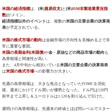
米国の経済指標
は、
[米)
貿易収支
]
と
[米)
ISM非製造業景況指
数
]
がメイン。
経済指標以外のイベント
は、複数の
米国の主要企業の決算発
表
が予定されている。
米国の株式市場の動向
は金融市場の方向性を見極める上で非
常に重要な要因。
米国の長期金利(米国債)
や
金・原油などの商品市場の動向
も
為替相場と関連性が高い。
また、4月中旬から相次いでいる
米国の主要企業の決算発表
は
米国の株式市場
への影響力が大きい。
先週の為替相場は、大きな焦点となっていたFOMCを消化
後、週末にかけてドル買いが優勢となった。ドル円は120円
前半まで上昇し＆ユーロドルは1.120を割り込んで引けた。
週明けの為替相場は、先週末の終値とほぼ同レベルでスター