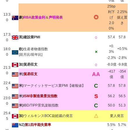
0
0億
億
25bp
利下
2.25%
13:3
◎
豪)
RBA政策金利
＆
声明発表
げ
据え置
0
2.0
き
0%
17:3
○
英)建設業PMI
57.4
57.8
0
+0.
+0.5%
18:0
欧)
生産者物価指数
×
3%
0
[前月比/前年比]
-2.3%
-2.8%
○
加)貿易収支
-8.0億
-9.8億
21:3
-417
-354
0
AA
米)
貿易収支
億
億
22:4
C
米)
マークイットサービス業PMI【確報値】
57.8
57.8
5
S
米)
ISM非製造業景況指数
56.2
56.5
23:0
0
C
米)
IBD/TIPP景気楽観指数
50.0
51.3
25:4
△
加)
ウィルキンスBOC副総裁の発言
要人発言
5
NZ)
第1四半期失業率
5.5%
5.7%