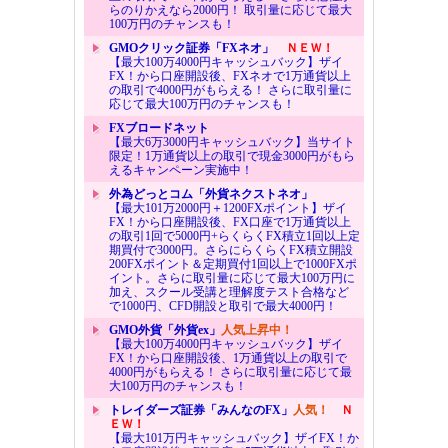
らのりかえなら2000円！ 取引量に応じて最大
100万円のチャンスも！
GMOクリック証券「FXネオ」
ＮＥＷ！
【最大100万4000円キャッシュバック】ザイ
FX！から口座開設後、FXネオで1万通貨以上
の取引で4000円がもらえる！ さらに取引量に
応じて最大100万円のチャンスも！
FXブロードネット
【最大6万3000円キャッシュバック】当サイト
限定！1万通貨以上の取引で現金3000円がもら
えるキャンペーン実施中！
外為どっとコム「外貨ネクストネオ」
【最大101万2000円＋1200FXポイント】ザイ
FX！から口座開設後、FX口座で1万通貨以上
の取引1回で5000円+らくらくFX積立1回以上定
期買付で3000円。さらにらくらくFX積立開設
200FXポイント＆定期買付1回以上で1000FXポ
イント。さらに取引量に応じて最大100万円に
加え、スクール受講と理解度テスト合格など
で1000円、CFD開設と取引で最大4000円！
GMO外貨「外貨ex」
人気上昇中！
【最大100万4000円キャッシュバック】ザイ
FX！から口座開設後、1万通貨以上の取引で
4000円がもらえる！ さらに取引量に応じて最
大100万円のチャンスも！
トレイダーズ証券「みんなのFX」
人気！
Ｎ
ＥＷ！
【最大101万円キャッシュバック】ザイFX！か