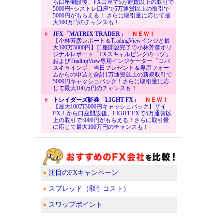
ら口座開設後、FX口座で5万通貨以上の取引で
5000円+シストレ口座で5万通貨以上の取引で
5000円がもらえる！ さらに取引量に応じて最
大100万円のチャンスも！
JFX「MATRIX TRADER」
ＮＥＷ！
【小林芳彦レポート＆TradingViewインジと最
大100万5000円】口座開設完了で小林芳彦オリ
ジナルレポート「FXスキャルピングのコツ」
およびTradingView専用インジケーター「コバ
スキャインジ」当日プレゼント＆専用フォー
ムからの申込と合計1万通貨以上の新規取引で
5000円キャッシュバック！さらに取引量に応
じて最大100万円のチャンスも！
トレイダーズ証券「LIGHT FX」
ＮＥＷ！
【最大100万3000円キャッシュバック】ザイ
FX！から口座開設後、LIGHT FXで5万通貨以
上の取引で3000円がもらえる！さらに取引量
に応じて最大100万円のチャンスも！
注目のFXキャンペーン
スプレッド（取引コスト）
スワップポイント