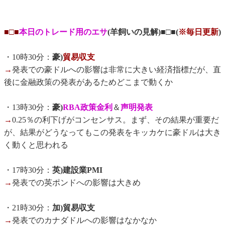
■□■
本日のトレード用のエサ
(羊飼いの見解)■□■(
※毎日更新
)
・10時30分：
豪)
貿易収支
→
発表での豪ドルへの影響は非常に大きい経済指標だが、直
後に金融政策の発表があるためどこまで動くか
・13時30分：
豪)
RBA政策金利
＆
声明発表
→
0.25％の利下げがコンセンサス。まず、その結果が重要だ
が、結果がどうなってもこの発表をキッカケに豪ドルは大き
く動くと思われる
・17時30分：
英)建設業PMI
→
発表での英ポンドへの影響は大きめ
・21時30分：
加)貿易収支
→
発表でのカナダドルへの影響はなかなか