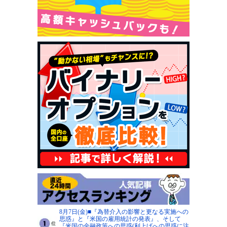
8月7日(金)■『為替介入の影響と更なる実施への
思惑』と『米国の雇用統計の発表』、そして
『米国の金融政策への思惑(利上げへの思惑に注