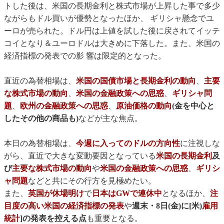
トした後は、米国の長期金利と株式市場が上昇した事で多少
ながらもドル買いが優勢となったほか、 ギリシャ懸念でユ
ーロが売られた。ドル円は上値を試した後に戻されてイッテ
コイとなり＆ユーロドルは大きめに下落した。また、米国の
経済指標の発表での影 響は限定的となった。
直近の為替相場は、
米国の国債市場と長期金利の動向
、
主要
な株式市場の動向
、
米国の金融政策への思惑
、
ギリシャ問
題
、
欧州の金融政策への思惑
、
原油価格の動向
(金を中心と
したその他の商品も)
などが主な焦点。
本日の為替相場は、
今週に入ってのドルの方向性
に注視しな
がら、直近で大きな変動要因となっている
米国の長期金利
及
び
主要な株式市場の動向
や
米国の金融政策への思惑
、
ギリシ
ャ問題
などと共にその行方を見極めたい。
また、
英国が休場明け
で
日本はGWで連休中
となるほか、
注
目度の高い米国の経済指標の発表
や
週末・8日(金)に[米)
雇用
統計
]の発表を控える点
も重要となる。