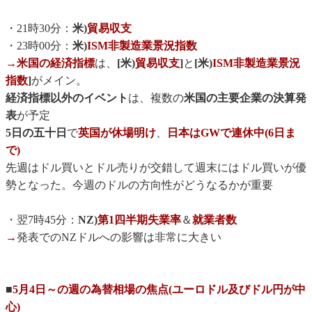
・21時30分：
米)
貿易収支
・23時00分：
米)
ISM非製造業景況指数
→米国の経済指標
は、
[米)
貿易収支
]
と
[米)
ISM非製造業景況
指数
]
がメイン。
経済指標以外のイベント
は、複数の
米国の主要企業の決算発
表
が予定
5日の五十日
で
英国が休場明け
、
日本はGWで連休中(6日ま
で)
先週はドル買いとドル売りが交錯して週末にはドル買いが優
勢となった。今週のドルの方向性がどうなるかが重要
・翌7時45分：
NZ)
第1四半期失業率
＆
就業者数
→
発表でのNZドルへの影響は非常に大きい
■
5月4日～の週の為替相場の焦点(ユーロドル及びドル円が中
心)