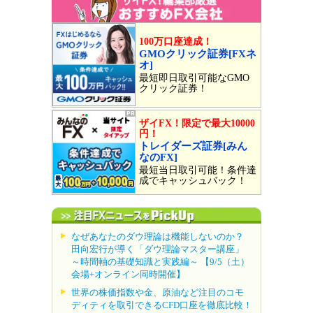
100万口座達成！
GMOクリック証券[FXネ
オ]
最短即日取引可能なGMO
クリック証券！
ザイFX！限定で最大10000
円！
トレイダーズ証券[みん
なのFX]
最短当日取引可能！条件達
成でキャッシュバック！
なぜあなたのダウ理論は機能しないのか？
田向宏行が導く「ダウ理論マスター講座」
～時間軸の基礎知識と実践編～ 【9/5（土）
会場+オンライン同時開催】
世界の株価指数や金、原油など注目のコモ
ディティを取引できるCFD口座を徹底比較！