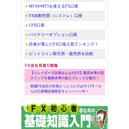
MT4やMT5を使えるFX口座
FX自動売買（シストレ）口座
CFD口座
バイナリーオプション口座
読者が選んだFX口座人気ランキング！
ビットコイン取引所・販売所を比較
【トレイダーズ証券みんなのFX】最高水準の高
スワップ＆最狭水準の低スプレッドが魅力！
老舗FX会社の外為どっとコムではザイFX！か
らの口座開設者限定キャンペーン中！