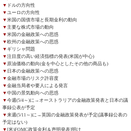
▼
ドルの方向性
▼
ユーロの方向性
▼
米国の国債市場と長期金利の動向
▼
主要な株式市場の動向
▼
米国の金融政策への思惑
▼
欧州の金融政策への思惑
▼
ギリシャ問題
▼
注目度の高い経済指標の発表(米国が中心)
▼
原油価格の動向(金を中心としたその他の商品も)
▼
日本の金融政策への思惑
▼
金融市場のリスク許容度
▼
金融当局者や要人による発言
▼
中国の景気動向への思惑
▼
今週(5/4～)に→オーストラリアの金融政策発表と日本の議
事録公表が予定
▼
来週(5/11～)に→英国の金融政策発表が予定(議事録公表の
予定はない)
▼
[米)FOMC政策金利＆声明発表]明け