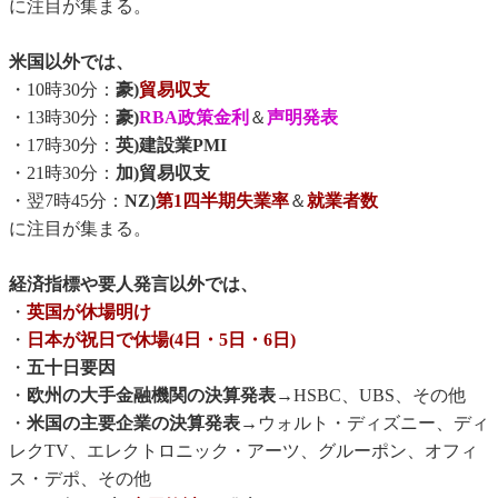
に注目が集まる。
米国以外では、
・10時30分：
豪)
貿易収支
・13時30分：
豪)
RBA政策金利
＆
声明発表
・17時30分：
英)建設業PMI
・21時30分：
加)貿易収支
・翌7時45分：
NZ)
第1四半期失業率
＆
就業者数
に注目が集まる。
経済指標や要人発言以外では、
・
英国が休場明け
・
日本が祝日で休場(4日・5日・6日)
・
五十日要因
・
欧州の大手金融機関の決算発表
→HSBC、UBS、その他
・
米国の主要企業の決算発表
→ウォルト・ディズニー、ディ
レクTV、エレクトロニック・アーツ、グルーポン、オフィ
ス・デポ、その他