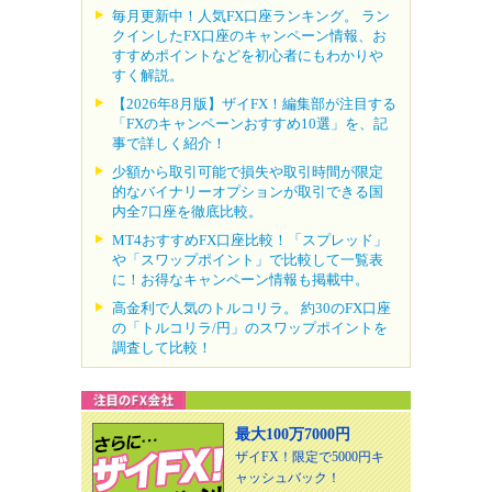
毎月更新中！人気FX口座ランキング。 ラン
クインしたFX口座のキャンペーン情報、お
すすめポイントなどを初心者にもわかりや
すく解説。
【2026年8月版】ザイFX！編集部が注目する
「FXのキャンペーンおすすめ10選」を、記
事で詳しく紹介！
少額から取引可能で損失や取引時間が限定
的なバイナリーオプションが取引できる国
内全7口座を徹底比較。
MT4おすすめFX口座比較！「スプレッド」
や「スワップポイント」で比較して一覧表
に！お得なキャンペーン情報も掲載中。
高金利で人気のトルコリラ。 約30のFX口座
の「トルコリラ/円」のスワップポイントを
調査して比較！
最大100万7000円
ザイFX！限定で5000円キ
ャッシュバック！