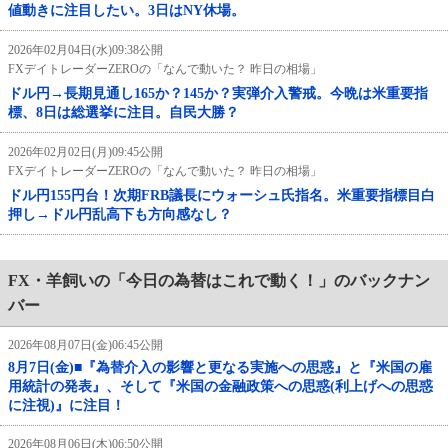
値動きに注目したい。3日はNY休場。
2026年02月04日(水)09:38公開
FXデイトレーダーZEROの「なんで動いた？ 昨日の相場」
ドル円→長期見通し165か？145か？実弾介入警戒。今晩は米重要指
標、8日は総選挙に注目。自民大勝？
2026年02月02日(月)09:45公開
FXデイトレーダーZEROの「なんで動いた？ 昨日の相場」
ドル円155円台！次期FRB議長にウォーシュ氏指名。米重要指標目白
押し→ドル円乱高下も方向感なし？
FX・羊飼いの「今日の為替はこれで動く！」のバックナン
バー
2026年08月07日(金)06:45公開
8月7日(金)■『為替介入の影響と更なる実施への思惑』と『米国の雇
用統計の発表』、そして『米国の金融政策への思惑(利上げへの思惑
に注視)』に注目！
2026年08月06日(木)06:50公開