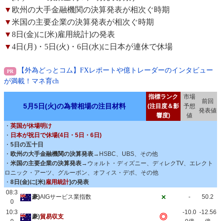
▼
欧州の大手金融機関の決算発表が相次ぐ時期
▼
米国の主要企業の決算発表が相次ぐ時期
▼
8日(金)に[米)雇用統計]の発表
▼
4日(月)・5日(火)・6日(水)に日本が連休で休場
【外為どっとコム】FXレポートや億トレーダーのインタビュー
が満載！マネ育ch
指標ランク
市場
前回
5月5日(火)の為替相場の注目材料
(注目度＆影
予想
発表値
響度)
値
・
英国が休場明け
・
日本が祝日で休場(4日・5日・6日)
・
5日の五十日
・
欧州の大手金融機関の決算発表
→HSBC、UBS、その他
・
米国の主要企業の決算発表
→ウォルト・ディズニー、ディレクTV、エレクト
ロニック・アーツ、グルーポン、オフィス・デポ、その他
・
8日(金)に[米)
雇用統計
]の発表
08:3
×
豪)
AIGサービス業指数
-
50.2
0
10:3
-10.0
-12.56
◎
豪)
貿易収支