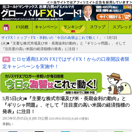
FX比較
キャンペーン
ランキング
スワップ
スプレッド
ザイFX！トップ
>
FX・羊飼いの「今日の為替はこれで動く！」
> 5月5日
(火)■『主要な株式市場及び米・長期金利の動向』と『ギリシャ問題』、そして
『注目度の高い米国の経済指標の発表』に注目！
ヒロセ通商[LION FX]ではザイFX！からの口座開設者限
定キャンペーンを実施中！
5月5日(火)■『主要な株式市場及び米・長期金利の動向』と
『ギリシャ問題』、そして『注目度の高い米国の経済指標の
発表』に注目！
2015年05月05日(火)08:19公開
[2015年05月05日(火)08:19更新]
羊飼い