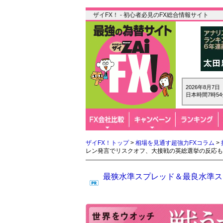
ザイFX！ - 初心者必見のFX総合情報サイト
2026年8月7
日本時間7時54
ザイFX！トップ
>
相場を見通す超強力FXコラム
>
レン発言でリスクオフ、大接戦の英総選挙の反応も
最狭水準スプレッド＆最良水準スワ