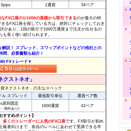
.3pips
1通貨
34ペア
なFX口座の1/1000の規模から取引できる
のが最大の特
できるFX口座を探している方は、絶対にチェックしておき
評があり、1回の取引で1000万通貨まで注文が出せるの
らも長く使い続けられます。
トを解説！ スプレッド、スワップポイントなどの他社との
時間、必要書類も紹介！
SBI FXトレード▼
ネクストネオ」
外貨ネクストネオ」の主なスペック
ドル スプレッド
最低取引単位
通貨ペア数
ips原則固定
1000通貨
42ペア
7時・例外あり)
おすすめポイント】
、多くのトレーダーに人気のFX口座
です。FX取引が初め
上級者向けまで、各自のレベルにあわせて受講できる学