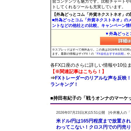
習コンテンツも魅力です。比較チャートや
トしてくれるツールも充実しています。
【外為どっとコム「外貨ネクストネオ」の
■外為どっとコム「外貨ネクストネオ」の
ントなどの他社との比較、キャンペーン情
▼外為どっと
※スプレッドはすべて例外あり。この表は2026年8月3日
ます。最新の情報はザイFX！の
「FX会社おすすめ比較」
や
各FX口座のさらに詳しい情報や10
【※関連記事はこちら！】
⇒
FXトレーダーのリアルな声を反映！
ランキング！
■持田有紀子の「戦うオンナのマーケ
2026年07月23日(木)15:51公開 [今井雅
米ドル/円は165円程度まで放置
わってこない！クロス円での円売り