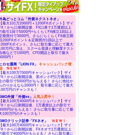
外為どっとコム「外貨ネクストネオ」
【最大101万2000円＋1200FXポイント】ザイ
FX！から口座開設後、FX口座で1万通貨以上
の取引1回で5000円+らくらくFX積立1回以上
定期買付で3000円。さらにらくらくFX積立開
設200FXポイント＆定期買付1回以上で
1000FXポイント。さらに取引量に応じて最大
100万円に加え、スクール受講と理解度テスト
合格などで1000円、CFD開設と取引で最大
4000円！
ヒロセ通商「LION FX」
キャッシュバック増
額
ＮＥＷ！
【最大100万7000円キャッシュバック】ザイ
FX！から口座開設後、英ポンド/円1万通貨以
上の取引で5000円がもらえる！ さらに他社か
らのりかえなら2000円！ 取引量に応じて最大
100万円のチャンスも！
GMO外貨「外貨ex」
人気上昇中！
【最大100万4000円キャッシュバック】ザイ
FX！から口座開設後、1万通貨以上の取引で
4000円がもらえる！ さらに取引量に応じて最
大100万円のチャンスも！
GMOクリック証券「FXネオ」
ＮＥＷ！
【最大100万4000円キャッシュバック】ザイ
FX！から口座開設後、FXネオで1万通貨以上
の取引で4000円がもらえる！ さらに取引量に