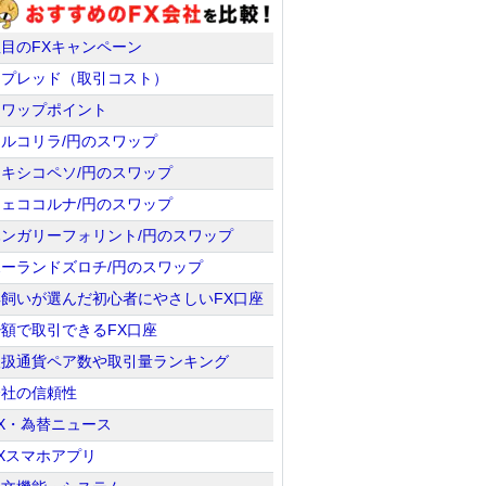
注目のFXキャンペーン
スプレッド（取引コスト）
スワップポイント
トルコリラ/円のスワップ
メキシコペソ/円のスワップ
チェココルナ/円のスワップ
ハンガリーフォリント/円のスワップ
ポーランドズロチ/円のスワップ
羊飼いが選んだ初心者にやさしいFX口座
少額で取引できるFX口座
取扱通貨ペア数や取引量ランキング
会社の信頼性
X・為替ニュース
Xスマホアプリ