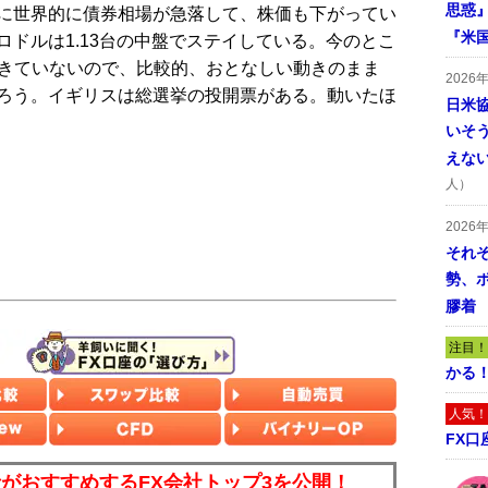
思惑
に世界的に債券相場が急落して、株価も下がってい
『米
ドルは1.13台の中盤でステイしている。今のとこ
えてきていないので、比較的、おとなしい動きのまま
2026
ろう。イギリスは総選挙の投開票がある。動いたほ
日米
いそ
えな
人）
2026
それ
勢、
膠着
注目！
かる
人気！
FX口
読者がおすすめするFX会社トップ3を公開！