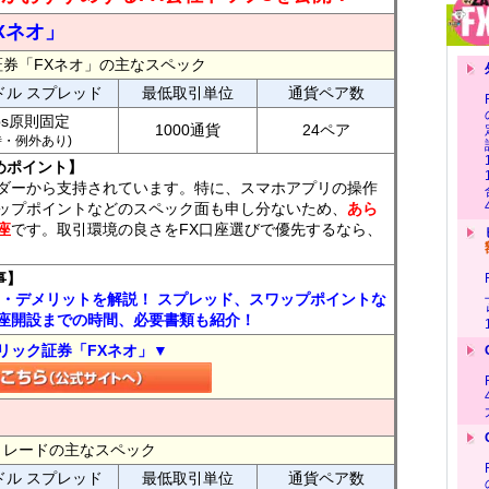
Xネオ」
証券「FXネオ」の主なスペック
ドル スプレッド
最低取引単位
通貨ペア数
ips原則固定
1000通貨
24ペア
7時・例外あり)
めポイント】
ダーから支持されています。特に、スマホアプリの操作
ップポイントなどのスペック面も申し分ないため、
あら
座
です。取引環境の良さをFX口座選びで優先するなら、
事】
ト・デメリットを解説！ スプレッド、スワップポイントな
座開設までの時間、必要書類も紹介！
リック証券「FXネオ」▼
FXトレードの主なスペック
ドル スプレッド
最低取引単位
通貨ペア数