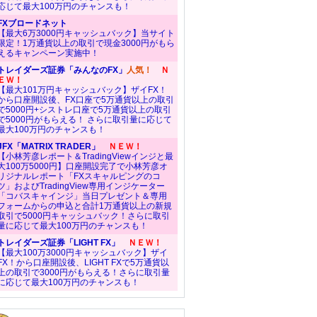
応じて最大100万円のチャンスも！
FXブロードネット
【最大6万3000円キャッシュバック】当サイト
限定！1万通貨以上の取引で現金3000円がもら
えるキャンペーン実施中！
トレイダーズ証券「みんなのFX」
人気！
Ｎ
ＥＷ！
【最大101万円キャッシュバック】ザイFX！
から口座開設後、FX口座で5万通貨以上の取引
で5000円+シストレ口座で5万通貨以上の取引
で5000円がもらえる！ さらに取引量に応じて
最大100万円のチャンスも！
JFX「MATRIX TRADER」
ＮＥＷ！
【小林芳彦レポート＆TradingViewインジと最
大100万5000円】口座開設完了で小林芳彦オ
リジナルレポート「FXスキャルピングのコ
ツ」およびTradingView専用インジケーター
「コバスキャインジ」当日プレゼント＆専用
フォームからの申込と合計1万通貨以上の新規
取引で5000円キャッシュバック！さらに取引
量に応じて最大100万円のチャンスも！
トレイダーズ証券「LIGHT FX」
ＮＥＷ！
【最大100万3000円キャッシュバック】ザイ
FX！から口座開設後、LIGHT FXで5万通貨以
上の取引で3000円がもらえる！さらに取引量
に応じて最大100万円のチャンスも！