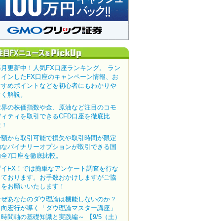
毎月更新中！人気FX口座ランキング。 ラン
クインしたFX口座のキャンペーン情報、お
すすめポイントなどを初心者にもわかりや
すく解説。
世界の株価指数や金、原油など注目のコモ
ディティを取引できるCFD口座を徹底比
較！
少額から取引可能で損失や取引時間が限定
的なバイナリーオプションが取引できる国
内全7口座を徹底比較。
ザイFX！では簡単なアンケート調査を行な
っております。お手数おかけしますがご協
力をお願いいたします！
なぜあなたのダウ理論は機能しないのか？
田向宏行が導く「ダウ理論マスター講座」
～時間軸の基礎知識と実践編～ 【9/5（土）