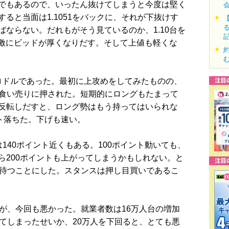
でもあるので、いったん抜けてしまうと今度は堅く
ると当面は1.1051をバックに、それが下抜けす
ならない。だれもがそう見ているのか、1.10台を
急激にビッドが厚くなりだす。そして上値も軽くな
ーロドルであった。最初に上攻めをしてみたものの、
に利食い売りに押された。短期的にロングもたまって
反転しだすと、ロング勢はもう持ってはいられな
ト落ちた。下げも速い。
40ポイント近くもある。100ポイント動いても、
ら200ポイントも上がってしまうかもしれない。と
で待つことにした。スタンスは押し目買いであるこ
が、今回も悪かった。就業者数は16万人台の増加
てしまったせいか、20万人を下回ると、とても悪