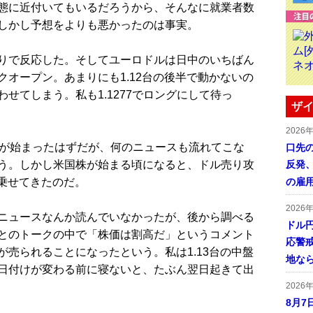
態に近付いてもいるだろうから、そんなに就業者数
しかし予想をよりも悪かったのは事実。
りで反応した。そしてユーロドルは日中のいちばん
オープン。あまりにも1.12台の後半で動かないの
せてしまう。私も1.1277でロングにして待っ
ザイ
2026
が始まったはずだが、何のニュースも流れてこな
口先
う。しかし米国株が始まる頃になると、ドル売り攻
反発
に乗せてきたのだ。
の雇
2026
ニュースなんか読んでいなかったが、後から調べる
ドル
とのトークの中で「株価は割高だ」というコメント
応警
売られることになったという。私は1.13台の中盤
地な
日付けが変わる前に寝ないと、たぶん翌日起きて出
2026
8月7