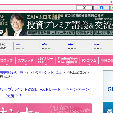
日（金）
--/--
--/--
--/--
--/--
分6秒
--.--
--
--.--
--
--.--
--
--.--
--
持田有紀子の「戦うオンナのマーケット日記」
> ドル全面安にイエ
待ちたい
ップポイントのSBI FXトレード！キャンペーン
実施中！