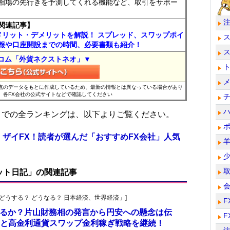
相場の先行きを予測してくれる機能など、取引をサポー
関連記事】
メリット・デメリットを解説！ スプレッド、スワップポイ
報や口座開設までの時間、必要書類も紹介！
コム「外貨ネクストネオ」▼
時点のデータをもとに作成しているため、最新の情報とは異なっている場合があり
、各FX会社の公式サイトなどで確認してください
位までの全ランキングは、以下よりご覧ください。
 ザイFX！読者が選んだ「おすすめFX会社」人気
ット日記」の関連記事
人の「どうする？ どうなる？ 日本経済、世界経済」]
F
されるか？片山財務相の発言から円安への懸念は伝
F
と高金利通貨スワップ金利稼ぎ戦略を継続！