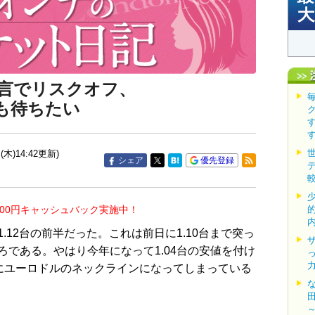
言でリスクオフ、
も待ちたい
(木)14:42更新)
シェア
優先登録
000円キャッシュバック実施中！
12台の前半だった。これは前日に1.10台まで突っ
である。やはり今年になって1.04台の安値を付け
すでにユーロドルのネックラインになってしまっている