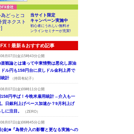
当サイト限定
キャンペーン実施中
初心者にうれしい無料オ
ンラインセミナーが充実!
FX！最新＆おすすめ記事
年08月07日(金)15時43分公開
の楽観論とは違って中東情勢は悪化し原油
、ドル円も158円台に戻しドル金利上昇で
用統計
（持田有紀子）
年08月07日(金)09時11分公開
円158円半ば！今晩米雇用統計→介入も一
戒。日銀利上げペース加速か？9月利上げ
らしに注目。
（ZERO）
年08月07日(金)06時45分公開
日(金)■『為替介入の影響と更なる実施への