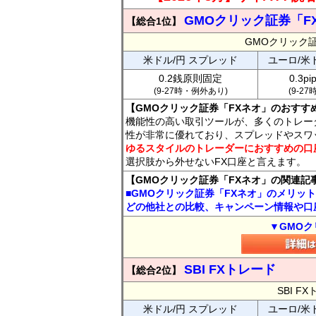
GMOクリック証券「F
【総合1位】
GMOクリック
米ドル/円 スプレッド
ユーロ/米
0.2銭原則固定
0.3p
(9-27時・例外あり)
(9-2
【GMOクリック証券「FXネオ」のおすす
機能性の高い取引ツールが、多くのトレー
性が非常に優れており、スプレッドやスワ
ゆるスタイルのトレーダーにおすすめの口
選択肢から外せないFX口座と言えます。
【GMOクリック証券「FXネオ」の関連記
■GMOクリック証券「FXネオ」のメリッ
どの他社との比較、キャンペーン情報や口
▼GMOク
SBI FXトレード
【総合2位】
SBI 
米ドル/円 スプレッド
ユーロ/米