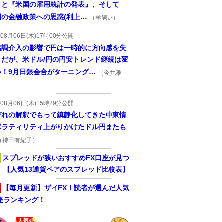
』と『米国の雇用統計の発表』、そして
国の金融政策への思惑(利上…
（羊飼い）
年08月06日(木)17時00分公開
協調介入の影響で円は一時的に方向感を失
うだが、米ドル/円の円安トレンド継続は変
い！9月日銀会合がターニング…
（今井雅
年08月06日(木)15時29分公開
ぞれの解釈でもって鎮静化してきた中東情
ボラティリティ上がりかけたドル円またも
（持田有紀子）
スプレッドが狭いおすすめFX口座が見つ
！ 【人気13通貨ペアのスプレッド比較表】
【毎月更新】ザイFX！読者が選んだ人気
座ランキング！