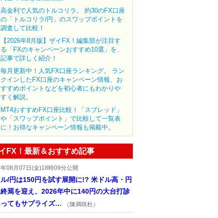
高金利で人気のトルコリラ。 約30のFX口座
の「トルコリラ/円」のスワップポイントを
調査して比較！
【2026年8月版】ザイFX！編集部が注目す
る「FXのキャンペーンおすすめ10選」を、
記事で詳しく紹介！
毎月更新中！人気FX口座ランキング。 ラン
クインしたFX口座のキャンペーン情報、お
すすめポイントなどを初心者にもわかりや
すく解説。
MT4おすすめFX口座比較！「スプレッド」
や「スワップポイント」で比較して一覧表
に！お得なキャンペーン情報も掲載中。
イFX！最新＆おすすめ記事
6年08月07日(金)18時09分公開
ル/円は150円を試す展開に!? 米ドル高・円
終焉を迎え、2026年中に140円の大台打診
あってもサプライズ…
（陳満咲杜）