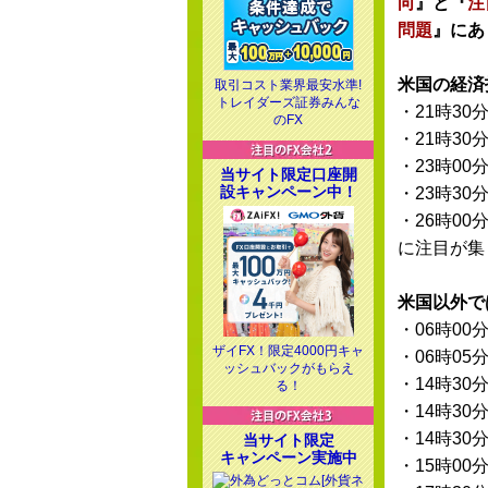
向
』と『
注
問題
』にあ
米国の経済
取引コスト業界最安水準!
トレイダーズ証券みんな
・21時30
のFX
・21時30
・23時00
当サイト限定口座開
設キャンペーン中！
・23時30
・26時00
に注目が集
米国以外で
・06時00
ザイFX！限定4000円キャ
・06時05
ッシュバックがもらえ
・14時30
る！
・14時30
・14時30
当サイト限定
キャンペーン実施中
・15時00