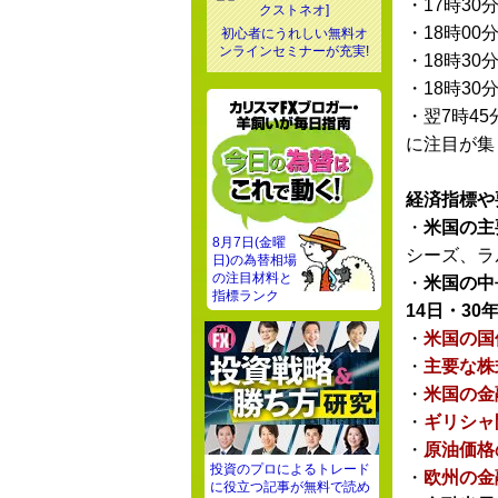
・17時30
・18時00
初心者にうれしい無料オ
ンラインセミナーが充実!
・18時30
・18時30
・翌7時45
に注目が集
経済指標や
・
米国の主
8月7日(金曜
シーズ、ラ
日)の為替相場
の注目材料と
・
米国の中
指標ランク
14日・30年
・
米国の国
・
主要な株
・
米国の金
・
ギリシャ
・
原油価格
投資のプロによるトレード
・
欧州の金
に役立つ記事が無料で読め