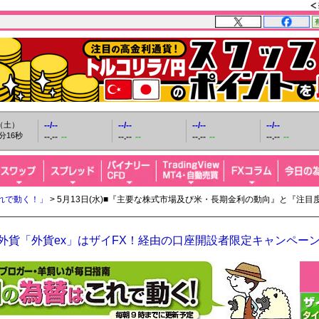
日（土）
--/--
--/--
--/--
--/--
分17秒
--.--
--
--.--
--
--.--
--
--.--
--
れで動く！」
> 5月13日(水)■『主要な株式市場及び米・長期金利の動向』と『注
O外貨「外貨ex」はザイFX！経由の口座開設者限定キャンペー