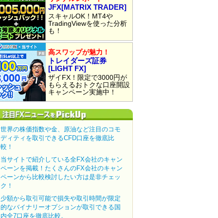
JFX[MATRIX TRADER]
スキャルOK！MT4や
TradingViewを使った分析
も！
高スワップが魅力！
トレイダーズ証券
[LIGHT FX]
ザイFX！限定で3000円が
もらえるおトクな口座開設
キャンペーン実施中！
世界の株価指数や金、原油など注目のコモ
ディティを取引できるCFD口座を徹底比
較！
当サイトで紹介している全FX会社のキャン
ペーンを掲載！たくさんのFX会社のキャン
ペーンから比較検討したい方は是非チェッ
ク！
少額から取引可能で損失や取引時間が限定
的なバイナリーオプションが取引できる国
内全7口座を徹底比較。