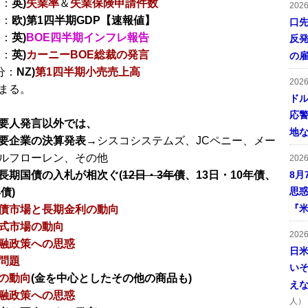
分：
英)
失業率
＆
失業保険申請件数
202
分：
欧)第1四半期GDP【速報値】
口
分：
英)
BOE四半期インフレ報告
反発
分：
英)
カーニーBOE総裁の発言
の
分：
NZ)
第1四半期小売売上高
202
まる。
ドル
応
要人発言以外では、
地
要企業の決算発表
→シスコシステムズ、JCペニー、メー
ルフローレン、その他
202
長期国債の入札が相次ぐ(
12日・3年債
、13日・10年債、
8月
思
債)
『米
債市場と長期金利の動向
式市場の動向
202
融政策への思惑
日
問題
い
の動向
(金を中心としたその他の商品も)
え
融政策への思惑
人）