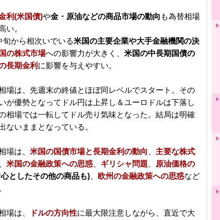
金利(米国債)
や
金・原油などの商品市場の動向
も為替相場
高い。
中旬から相次いでいる
米国の主要企業や大手金融機関の決
国の株式市場
への影響力が大きく、
米国の中長期国債の
の長期金利
に影響を与えやすい。
相場は、先週末の終値とほぼ同レベルでスタート。その
いが優勢となってドル円は上昇し＆ユーロドルは下落し
の相場では一転してドル売り気味となった。結局は明確
出ないままとなっている。
相場は、
米国の国債市場と長期金利の動向
、
主要な株式
、
米国の金融政策への思惑
、
ギリシャ問題
、
原油価格の
中心としたその他の商品も)
、
欧州の金融政策への思惑
など
。
相場は、
ドルの方向性
に最大限注意しながら、直近で大