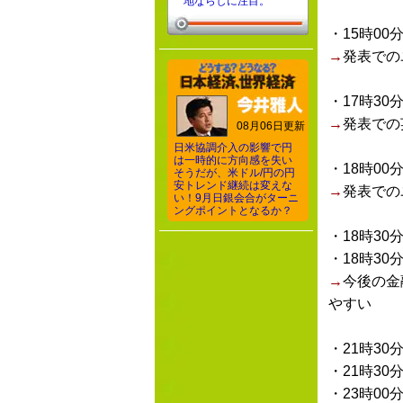
地ならしに注目。
・15時00
→
発表での
・17時30
→
発表での
08月06日更新
日米協調介入の影響で円
は一時的に方向感を失い
・18時00
そうだが、米ドル/円の円
安トレンド継続は変えな
→
発表での
い！9月日銀会合がターニ
ングポイントとなるか？
・18時30
・18時30
→
今後の金
やすい
・21時30
・21時30
・23時00