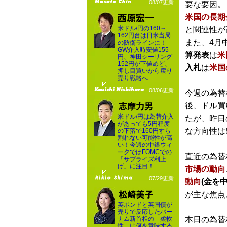
08/07更新
要な要因。
米国の長期
米ドル/円の160～
と関連性が
162円台は日米当局
また、4月
の防衛ラインに！
GW介入時安値155
算発表
は
米
円、神田シーリング
152円が下値めど、
入札
は
米国
押し目買いから戻り
売り戦略へ
08/06更新
今週の為替
後、ドル買
米ドル/円は為替介入
たが、昨日
があっても5円程度
な方向性は
の下落で160円すら
割れない可能性が高
い！今週の中銀ウィ
ークではFOMCでの
直近の為替
「サプライズ利上
げ」に注目！
市場の動向
07/29更新
動向
(金を
が主な焦点
英ポンドと英国債が
売りで反応したバー
ナム新首相の「柔軟
本日の為替
性」は何を意味する