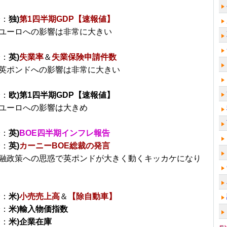
分：
独)
第1四半期GDP【速報値】
ユーロへの影響は非常に大きい
分：
英)
失業率
＆
失業保険申請件数
英ポンドへの影響は非常に大きい
分：
欧)第1四半期GDP【速報値】
ユーロへの影響は大きめ
分：
英)
BOE四半期インフレ報告
分：
英)
カーニーBOE総裁の発言
融政策への思惑で英ポンドが大きく動くキッカケになり
分：
米)
小売売上高
＆
【除自動車】
分：
米)輸入物価指数
分：
米)企業在庫