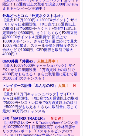
【最大6万3000円キャッシュバック】当サイト
限定！1万通貨以上の取引で現金3000円がもら
えるキャンペーン実施中！
外為どっとコム「外貨ネクストネオ」
【最大101万2000円＋1200FXポイント】ザイ
FX！から口座開設後、FX口座で1万通貨以上
の取引1回で5000円+らくらくFX積立1回以上
定期買付で3000円。さらにらくらくFX積立開
設200FXポイント＆定期買付1回以上で
1000FXポイント。さらに取引量に応じて最大
100万円に加え、スクール受講と理解度テスト
合格などで1000円、CFD開設と取引で最大
4000円！
GMO外貨「外貨ex」
人気上昇中！
【最大100万4000円キャッシュバック】ザイ
FX！から口座開設後、1万通貨以上の取引で
4000円がもらえる！ さらに取引量に応じて最
大100万円のチャンスも！
トレイダーズ証券「みんなのFX」
人気！
Ｎ
ＥＷ！
【最大101万円キャッシュバック】ザイFX！
から口座開設後、FX口座で5万通貨以上の取引
で5000円+シストレ口座で5万通貨以上の取引
で5000円がもらえる！ さらに取引量に応じて
最大100万円のチャンスも！
JFX「MATRIX TRADER」
ＮＥＷ！
【小林芳彦レポート＆TradingViewインジと最
大100万5000円】口座開設完了で小林芳彦オ
リジナルレポート「FXスキャルピングのコ
ツ」およびTradingView専用インジケーター