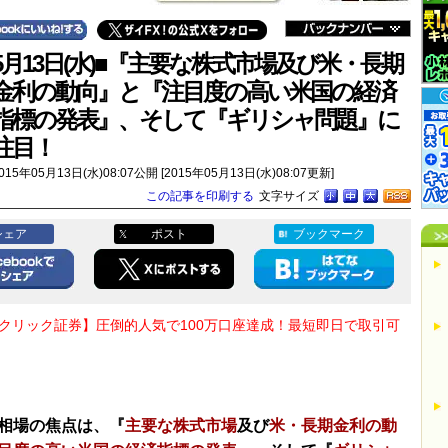
5月13日(水)■『主要な株式市場及び米・長期
金利の動向』と『注目度の高い米国の経済
指標の発表』、そして『ギリシャ問題』に
注目！
015年05月13日(水)08:07公開 [2015年05月13日(水)08:07更新]
この記事を印刷する
文字サイズ
シェア
ポスト
ブックマーク
Oクリック証券】圧倒的人気で100万口座達成！最短即日で取引可
相場の焦点は、『
主要な株式市場
及び
米・長期金利の動