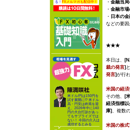
・
金融当局
る！
FXメルマガも配信中！
・
金融市場
・
日本の金
などの要因
★★★
本日は、
[N
裁の発言
]
発言
]
が行
米国の経済
米ドル/円は150円を
その他、
[
試す展開に!? 米ドル
経済指標以
高・円安は終焉を迎
え、2026年中に140
庫]
、複数
円の大台打診があっ
てもサプライズでは
ない！ 今回の介入は
成功するとみる
米国の株式