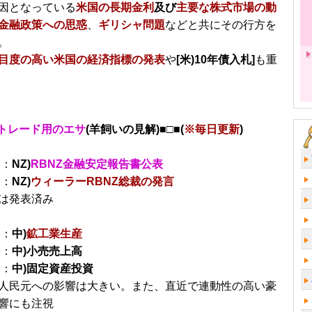
因となっている
米国の長期金利
及び
主要な株式市場の動
金融政策への思惑
、
ギリシャ問題
などと共にその行方を
。
目度の高い米国の経済指標の発表
や
[米)10年債入札]
も重
トレード用のエサ
(羊飼いの見解)■□■(
※毎日更新
)
分：
NZ)
RBNZ金融安定報告書公表
分：
NZ)
ウィーラーRBNZ総裁の発言
は発表済み
分：
中)
鉱工業生産
分：
中)小売売上高
分：
中)固定資産投資
人民元への影響は大きい。また、直近で連動性の高い豪
響にも注視