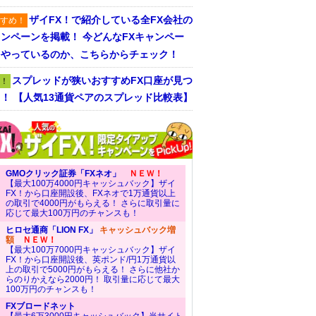
ザイFX！で紹介している全FX会社の
すめ！
ンペーンを掲載！ 今どんなFXキャンペー
をやっているのか、こちらからチェック！
スプレッドが狭いおすすめFX口座が見つ
！
！ 【人気13通貨ペアのスプレッド比較表】
GMOクリック証券「FXネオ」
ＮＥＷ！
【最大100万4000円キャッシュバック】ザイ
FX！から口座開設後、FXネオで1万通貨以上
の取引で4000円がもらえる！ さらに取引量に
応じて最大100万円のチャンスも！
ヒロセ通商「LION FX」
キャッシュバック増
額
ＮＥＷ！
【最大100万7000円キャッシュバック】ザイ
FX！から口座開設後、英ポンド/円1万通貨以
上の取引で5000円がもらえる！ さらに他社か
らのりかえなら2000円！ 取引量に応じて最大
100万円のチャンスも！
FXブロードネット