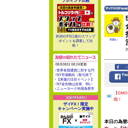
プポイント比較
約30のFX口座のスワップ
羊飼い
ポイントを調査して比
較！
2
08月08日 08:24更新
世界各国通貨に対する円
NY市場動向（取引終了
【来週の注目イベント】
NY金先物は反発、弱い
ニューヨーク外国為替市
【GM
能！
ザイFX！限定
キャンペーン実施中
本日の為替