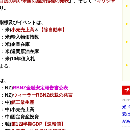
目度の高い米国の経済指標の発表
』、そして『
ギリシャ
り。
指標及びイベントは、
分：
米)
小売売上高
＆
【除自動車】
分：
米)輸入物価指数
分：
米)企業在庫
分：
米)週間原油在庫
分：
米)10年債入札
まる。
は、
分：
NZ)
RBNZ金融安定報告書公表
ザ
分：
NZ)
ウィーラーRBNZ総裁の発言
202
分：
中)
鉱工業生産
米ド
分：
中)小売売上高
安は
分：
中)固定資産投資
が
分：
独)
第1四半期GDP【速報値】