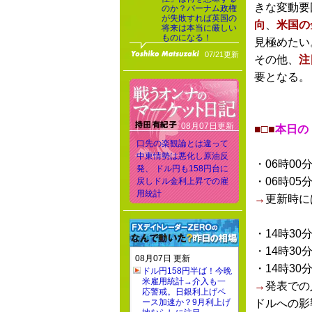
きな変動要
のか？バーナム政権
が失敗すれば英国の
向
、
米国の
将来は本当に厳しい
ものになる！
見極めたい
07/21更新
その他、
注
要となる。
08月07日更新
■□■
本日の
口先の楽観論とは違って
中東情勢は悪化し原油反
・06時00
発、 ドル円も158円台に
・06時05
戻しドル金利上昇での雇
用統計
→
更新時に
・14時30
・14時30
08月07日 更新
・14時30
ドル円158円半ば！今晩
米雇用統計→介入も一
→
発表での
応警戒。日銀利上げペ
ース加速か？9月利上げ
ドルへの影