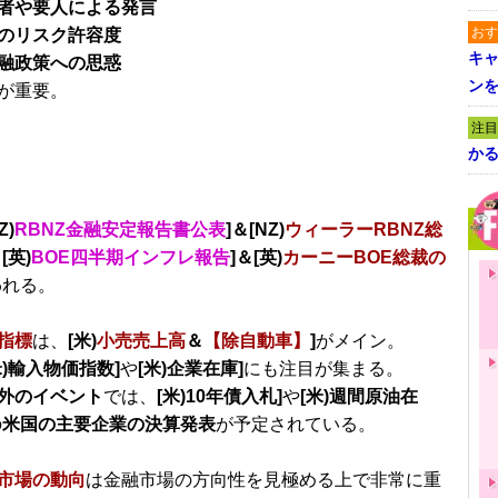
者や要人による発言
おす
のリスク許容度
キャ
融政策への思惑
ン
が重要。
注目
かる
Z)
RBNZ金融安定報告書公表
]＆[NZ)
ウィーラーRBNZ総
と
[英)
BOE四半期インフレ報告
]＆[英)
カーニーBOE総裁の
われる。
指標
は、
[米)
小売売上高
＆
【除自動車】
]
がメイン。
米)輸入物価指数]
や
[米)企業在庫]
にも注目が集まる。
外のイベント
では、
[米)10年債入札]
や
[米)週間原油在
の
米国の主要企業の決算発表
が予定されている。
市場の動向
は金融市場の方向性を見極める上で非常に重