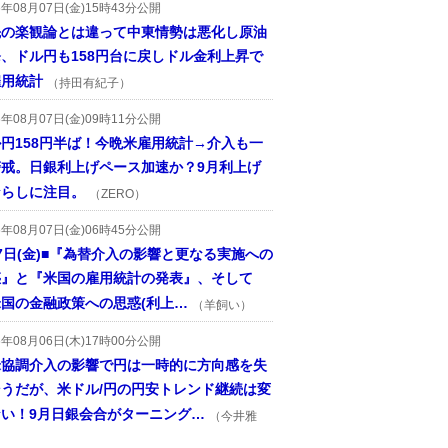
6年08月07日(金)15時43分公開
先の楽観論とは違って中東情勢は悪化し原油
、ドル円も158円台に戻しドル金利上昇で
雇用統計
（持田有紀子）
6年08月07日(金)09時11分公開
円158円半ば！今晩米雇用統計→介入も一
警戒。日銀利上げペース加速か？9月利上げ
ならしに注目。
（ZERO）
6年08月07日(金)06時45分公開
7日(金)■『為替介入の影響と更なる実施への
惑』と『米国の雇用統計の発表』、そして
国の金融政策への思惑(利上…
（羊飼い）
6年08月06日(木)17時00分公開
米協調介入の影響で円は一時的に方向感を失
そうだが、米ドル/円の円安トレンド継続は変
ない！9月日銀会合がターニング…
（今井雅