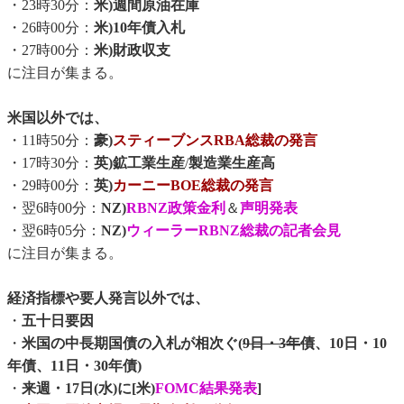
・23時30分：
米)週間原油在庫
・26時00分：
米)10年債入札
・27時00分：
米)財政収支
に注目が集まる。
米国以外では、
・11時50分：
豪)
スティーブンスRBA総裁の発言
・17時30分：
英)鉱工業生産
/
製造業生産高
・29時00分：
英)
カーニーBOE総裁の発言
・翌6時00分：
NZ)
RBNZ政策金利
＆
声明発表
・翌6時05分：
NZ)
ウィーラーRBNZ総裁の記者会見
に注目が集まる。
経済指標や要人発言以外では、
・
五十日要因
・
米国の中長期国債の入札が相次ぐ(
9日・3年債
、10日・10
年債、11日・30年債)
・
来週・17日(水)に[米)
FOMC結果発表
]