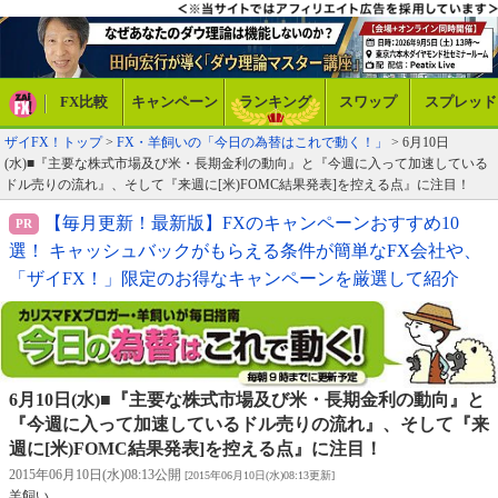
FX比較
キャンペーン
ランキング
スワップ
スプレッド
ザイFX！トップ
>
FX・羊飼いの「今日の為替はこれで動く！」
> 6月10日
(水)■『主要な株式市場及び米・長期金利の動向』と『今週に入って加速している
ドル売りの流れ』、そして『来週に[米)FOMC結果発表]を控える点』に注目！
【毎月更新！最新版】FXのキャンペーンおすすめ10
選！ キャッシュバックがもらえる条件が簡単なFX会社や、
「ザイFX！」限定のお得なキャンペーンを厳選して紹介
6月10日(水)■『主要な株式市場及び米・長期金利の動向』と
『今週に入って加速しているドル売りの流れ』、そして『来
週に[米)FOMC結果発表]を控える点』に注目！
2015年06月10日(水)08:13公開
[2015年06月10日(水)08:13更新]
羊飼い