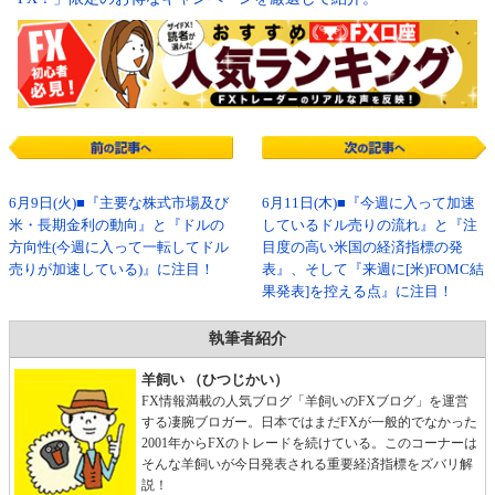
6月9日(火)■『主要な株式市場及び
6月11日(木)■『今週に入って加速
米・長期金利の動向』と『ドルの
しているドル売りの流れ』と『注
方向性(今週に入って一転してドル
目度の高い米国の経済指標の発
売りが加速している)』に注目！
表』、そして『来週に[米)FOMC結
果発表]を控える点』に注目！
執筆者紹介
羊飼い （ひつじかい）
FX情報満載の人気ブログ「羊飼いのFXブログ」を運営
する凄腕ブロガー。日本ではまだFXが一般的でなかった
2001年からFXのトレードを続けている。このコーナーは
そんな羊飼いが今日発表される重要経済指標をズバリ解
説！