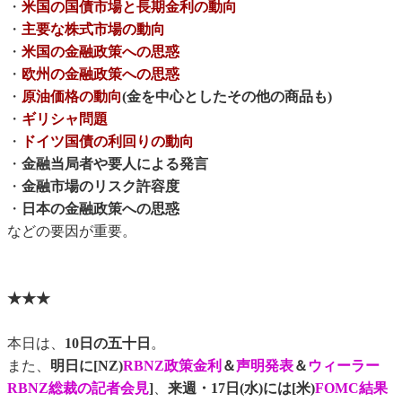
・
米国の国債市場と長期金利の動向
・
主要な株式市場の動向
・
米国の金融政策への思惑
・
欧州の金融政策への思惑
・
原油価格の動向
(金を中心としたその他の商品も)
・
ギリシャ問題
・
ドイツ国債の利回りの動向
・
金融当局者や要人による発言
・
金融市場のリスク許容度
・
日本の金融政策への思惑
などの要因が重要。
★★★
本日は、
10日の五十日
。
また、
明日に[NZ)
RBNZ政策金利
＆
声明発表
＆
ウィーラー
RBNZ総裁の記者会見
]
、
来週・17日(水)には[米)
FOMC結果