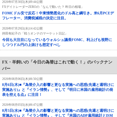
2026年07月30日(木)09:44公開
FXデイトレーダーZEROの「なんで動いた？ 昨日の相場」
FOMCドル安で反応！中東情勢悪化のドル高と綱引き。米6月PCEデ
フレーター、消費税減税の決定に注目。
2026年07月29日(水)14:42公開
持田有紀子の「戦うオンナのマーケット日記」
今回も大注目になっているウォルシュ議長FOMC、利上げも視野に
しつつドル円の上抜けも想定すべし
FX・羊飼いの「今日の為替はこれで動く！」のバックナン
バー
2026年08月06日(木)06:50公開
8月6日(木)■『為替介入の影響と更なる実施への思惑(先週と週明けに
実施あり)』と『イラン情勢』、そして『明日に米国の雇用統計の発
表を控える点』に注目！
2026年08月05日(水)06:47公開
8月5日(水)■『為替介入の影響と更なる実施への思惑(先週と週明けに
実施あり)』と『イラン情勢』、そして『米国のADP雇用統計とISM