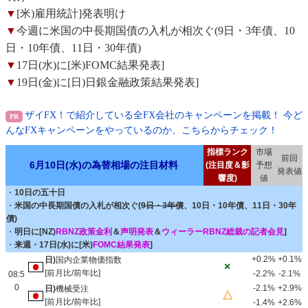
▼
[米)雇用統計]発表明け
▼
今週に米国の中長期国債の入札が相次ぐ(9日・3年債、10
日・10年債、11日・30年債)
▼
17日(水)に[米)FOMC結果発表]
▼
19日(金)に[日)日銀金融政策結果発表]
ザイFX！で紹介している全FX会社のキャンペーンを掲載！ 今ど
んなFXキャンペーンをやっているのか、こちらからチェック！
指標ランク
市場
前回
6月10日(水)の為替相場の注目材料
(注目度＆影
予想
発表値
響度)
値
・
10日の五十日
・
米国の中長期国債の入札が相次ぐ(
9日・3年債
、10日・10年債、11日・30年
債)
・
明日に[NZ)
RBNZ政策金利
＆
声明発表
＆
ウィーラーRBNZ総裁の記者会見
]
・
来週・17日(水)に[米)
FOMC結果発表
]
+0.2%
+0.1%
日)
国内企業物価指数
×
[前月比/前年比]
-2.2%
-2.1%
08:5
0
-2.1%
+2.9%
日)
機械受注
△
[前月比/前年比]
-1.4%
+2.6%