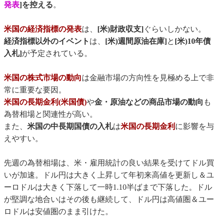
発表
]を控える
。
米国の経済指標の発表
は、
[米)財政収支]
ぐらいしかない。
経済指標以外のイベント
は、
[米)週間原油在庫]
と
[米)10年債
入札]
が予定されている。
米国の株式市場の動向
は金融市場の方向性を見極める上で非
常に重要な要因。
米国の長期金利(米国債)
や
金・原油などの商品市場の動向
も
為替相場と関連性が高い。
また、
米国の中長期国債の入札
は
米国の長期金利
に影響を与
えやすい。
先週の為替相場は、米・雇用統計の良い結果を受けてドル買
いが加速。ドル円は大きく上昇して年初来高値を更新し＆ユ
ーロドルは大きく下落して一時1.10半ばまで下落した。ドル
が堅調な地合いはその後も継続して、ドル円は高値圏＆ユー
ロドルは安値圏のまま引けた。