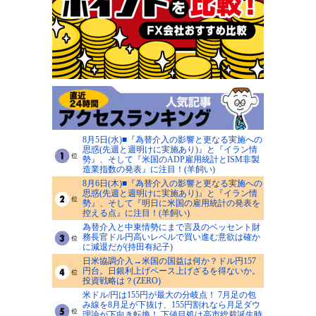
8月5日(水)■『為替介入の影響と更なる実施への
思惑(先週と週明けに実施あり)』と『イラン情
勢』、そして『米国のADP雇用統計とISM非製
造業指数の発表』に注目！(羊飼い)
8月6日(木)■『為替介入の影響と更なる実施への
思惑(先週と週明けに実施あり)』と『イラン情
勢』、そして『明日に米国の雇用統計の発表を
控える点』に注目！(羊飼い)
為替介入と中東情勢にまで言及のベッセント財
務長官ドル円高いレベルで買い進む意欲は確か
に減退だが(持田有紀子)
日米協調介入→米国の国益は何か？ドル円157
円台。日銀利上げペース上げざるを得ないか。
投資戦略は？(ZERO)
米ドル/円は155円が最大の分岐点！ 7月足の包
み線を8月足が下抜け、155円割れなら月足ダウ
理論が下向き転換！ 下値目処は高市総裁誕生時