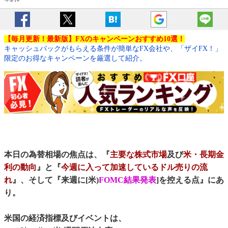
【毎月更新！最新版】FXのキャンペーンおすすめ10選！
キャッシュバックがもらえる条件が簡単なFX会社や、「ザイFX！」
限定のお得なキャンペーンを厳選して紹介。
本日の為替相場の焦点は、『
主要な株式市場
及び
米・長期金
利の動向
』と『
今週に入って加速しているドル売りの流
れ
』、そして『来週に[米)
FOMC結果発表
]を控える点』にあ
り。
米国の経済指標及びイベントは、