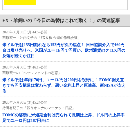
FX・羊飼いの「今日の為替はこれで動く！」の関連記事
2026年08月03日(月)14:57公開
西原宏一・叶内文子の「FX＆株 今週の作戦会議」
米ドル/円は155円割れなら152円が次の焦点！ 日米協調介入で160円
台は戻り売りへ。米国がユーロ/円で円買い、欧州通貨のクロス円の
反落が続くか注目
2026年07月30日(木)16:17公開
西原宏一の「ヘッジファンドの思惑」
米ドル/円は年内170円、ユーロ/円は200円を視野に！ FOMC据え置
きでも円安構造は変わらず、悪い金利上昇と原油高、新NISAが支え
る
2026年07月30日(木)15:24公開
持田有紀子の「戦うオンナのマーケット日記」
FOMCの姿勢に米短期金利は売られて長期は上昇、ドル円の上昇不
足でユーロ円は187円台に