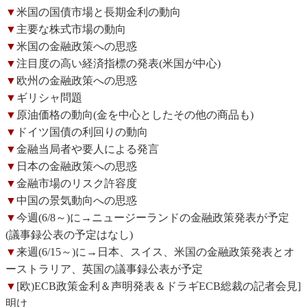
▼
米国の国債市場と長期金利の動向
▼
主要な株式市場の動向
▼
米国の金融政策への思惑
▼
注目度の高い経済指標の発表(米国が中心)
▼
欧州の金融政策への思惑
▼
ギリシャ問題
▼
原油価格の動向(金を中心としたその他の商品も)
▼
ドイツ国債の利回りの動向
▼
金融当局者や要人による発言
▼
日本の金融政策への思惑
▼
金融市場のリスク許容度
▼
中国の景気動向への思惑
▼
今週(6/8～)に→ニュージーランドの金融政策発表が予定
(議事録公表の予定はなし)
▼
来週(6/15～)に→日本、スイス、米国の金融政策発表とオ
ーストラリア、英国の議事録公表が予定
▼
[欧)ECB政策金利＆声明発表＆ドラギECB総裁の記者会見]
明け