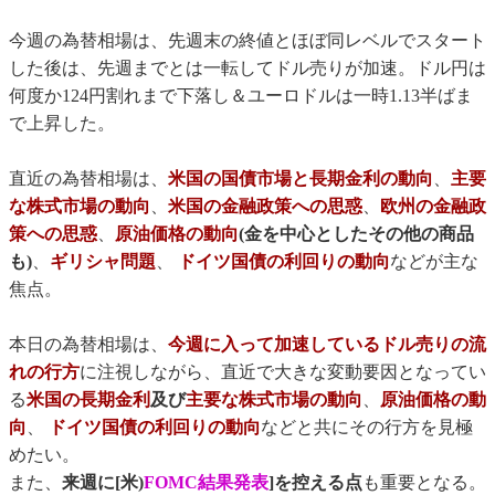
今週の為替相場は、先週末の終値とほぼ同レベルでスタート
した後は、先週までとは一転してドル売りが加速。ドル円は
何度か124円割れまで下落し＆ユーロドルは一時1.13半ばま
で上昇した。
直近の為替相場は、
米国の国債市場と長期金利の動向
、
主要
な株式市場の動向
、
米国の金融政策への思惑
、
欧州の金融政
策への思惑
、
原油価格の動向
(金を中心としたその他の商品
も)
、
ギリシャ問題
、
ドイツ国債の利回りの動向
などが主な
焦点。
本日の為替相場は、
今週に入って加速しているドル売りの流
れの行方
に注視しながら、直近で大きな変動要因となってい
る
米国の長期金利
及び
主要な株式市場の動向
、
原油価格の動
向
、
ドイツ国債の利回りの動向
などと共にその行方を見極
めたい。
また、
来週に[米)
FOMC結果発表
]を控える点
も重要となる。