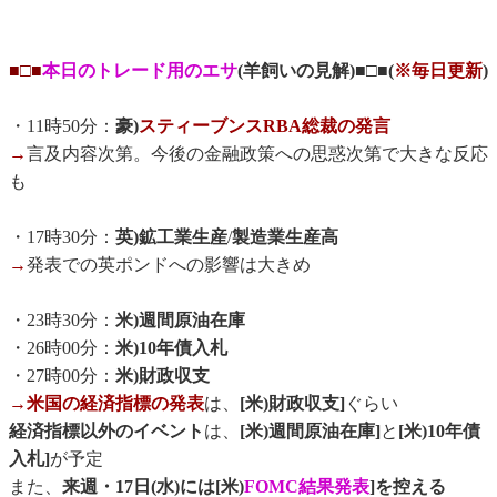
■□■
本日のトレード用のエサ
(羊飼いの見解)■□■(
※毎日更新
)
・11時50分：
豪)
スティーブンスRBA総裁の発言
→
言及内容次第。今後の金融政策への思惑次第で大きな反応
も
・17時30分：
英)鉱工業生産
/
製造業生産高
→
発表での英ポンドへの影響は大きめ
・23時30分：
米)週間原油在庫
・26時00分：
米)10年債入札
・27時00分：
米)財政収支
→
米国の経済指標の発表
は、
[米)財政収支]
ぐらい
経済指標以外のイベント
は、
[米)週間原油在庫]
と
[米)10年債
入札]
が予定
また、
来週・17日(水)には[米)
FOMC結果発表
]を控える