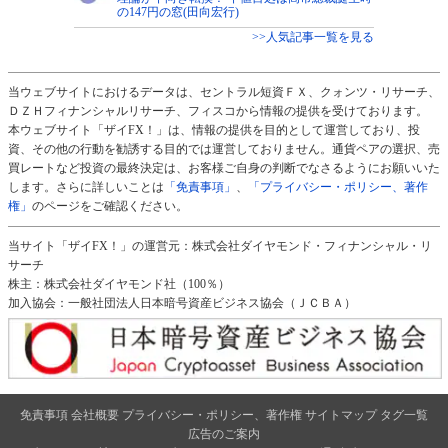
の147円の窓(田向宏行)
>>人気記事一覧を見る
当ウェブサイトにおけるデータは、セントラル短資ＦＸ、クォンツ・リサーチ、
ＤＺＨフィナンシャルリサーチ、フィスコから情報の提供を受けております。
本ウェブサイト「ザイFX！」は、情報の提供を目的として運営しており、投
資、その他の行動を勧誘する目的では運営しておりません。通貨ペアの選択、売
買レートなど投資の最終決定は、お客様ご自身の判断でなさるようにお願いいた
します。さらに詳しいことは
「免責事項」
、
「プライバシー・ポリシー、著作
権」
のページをご確認ください。
当サイト「ザイFX！」の運営元：株式会社ダイヤモンド・フィナンシャル・リ
サーチ
株主：株式会社ダイヤモンド社（100％）
加入協会：一般社団法人日本暗号資産ビジネス協会（ＪＣＢＡ）
免責事項
会社概要
プライバシー・ポリシー、著作権
サイトマップ
タグ一覧
広告のご案内