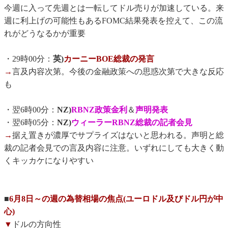
今週に入って先週とは一転してドル売りが加速している。来
週に利上げの可能性もあるFOMC結果発表を控えて、この流
れがどうなるかが重要
・29時00分：
英)
カーニーBOE総裁の発言
→
言及内容次第。今後の金融政策への思惑次第で大きな反応
も
・翌6時00分：
NZ)
RBNZ政策金利
＆
声明発表
・翌6時05分：
NZ)
ウィーラーRBNZ総裁の記者会見
→
据え置きが濃厚でサプライズはないと思われる。声明と総
裁の記者会見での言及内容に注意。いずれにしても大きく動
くキッカケになりやすい
■
6月8日～の週の為替相場の焦点(ユーロドル及びドル円が中
心)
▼
ドルの方向性