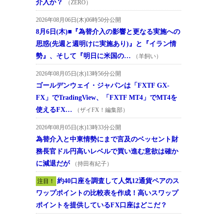
介入か？
（ZERO）
2026年08月06日(木)06時50分公開
8月6日(木)■『為替介入の影響と更なる実施への
思惑(先週と週明けに実施あり)』と『イラン情
勢』、そして『明日に米国の…
（羊飼い）
2026年08月05日(水)13時56分公開
ゴールデンウェイ・ジャパンは「FXTF GX-
FX」でTradingView、「FXTF MT4」でMT4を
使えるFX…
（ザイFX！編集部）
2026年08月05日(水)13時33分公開
為替介入と中東情勢にまで言及のベッセント財
務長官ドル円高いレベルで買い進む意欲は確か
に減退だが
（持田有紀子）
約40口座を調査して人気12通貨ペアのス
注目！
ワップポイントの比較表を作成！高いスワップ
ポイントを提供しているFX口座はどこだ？