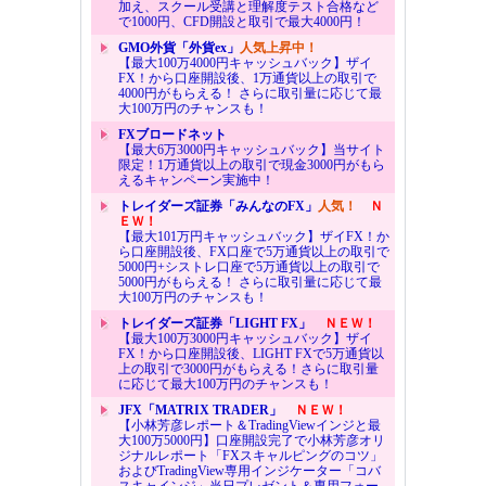
加え、スクール受講と理解度テスト合格など
で1000円、CFD開設と取引で最大4000円！
GMO外貨「外貨ex」
人気上昇中！
【最大100万4000円キャッシュバック】ザイ
FX！から口座開設後、1万通貨以上の取引で
4000円がもらえる！ さらに取引量に応じて最
大100万円のチャンスも！
FXブロードネット
【最大6万3000円キャッシュバック】当サイト
限定！1万通貨以上の取引で現金3000円がもら
えるキャンペーン実施中！
トレイダーズ証券「みんなのFX」
人気！
Ｎ
ＥＷ！
【最大101万円キャッシュバック】ザイFX！か
ら口座開設後、FX口座で5万通貨以上の取引で
5000円+シストレ口座で5万通貨以上の取引で
5000円がもらえる！ さらに取引量に応じて最
大100万円のチャンスも！
トレイダーズ証券「LIGHT FX」
ＮＥＷ！
【最大100万3000円キャッシュバック】ザイ
FX！から口座開設後、LIGHT FXで5万通貨以
上の取引で3000円がもらえる！さらに取引量
に応じて最大100万円のチャンスも！
JFX「MATRIX TRADER」
ＮＥＷ！
【小林芳彦レポート＆TradingViewインジと最
大100万5000円】口座開設完了で小林芳彦オリ
ジナルレポート「FXスキャルピングのコツ」
およびTradingView専用インジケーター「コバ
スキャインジ」当日プレゼント＆専用フォー