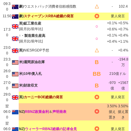
09:3
△
豪)
ウエストパック消費者信頼感指数
-
102.4
0
◎
11:50
豪)
スティーブンスRBA総裁の発言
要人発言
+0.1%
+0.5%
英)鉱工業生産
○
[前月比/前年比]
+0.6%
+0.7%
17:3
0
+0.1%
+0.4%
↑・製造業生産高
○
[前月比/前年比]
+0.4%
+1.1%
23:0
△
英)
NIESRGDP予想
-
+0.4%
0
23:3
-194.8
B
米)週間原油在庫
-
0
万
26:0
BB
米)10年債入札
210億ドル
0
27:0
-970
+1567
B
米)財政収支
0
億
億
29:0
◎
英)
カーニーBOE総裁の発言
要人発言
0
翌
3.50%
3.50%
◎
06:0
NZ)
RBNZ政策金利
＆
声明発表
据え
据え置
0
置き
き
翌
◎
06:0
NZ)
ウィーラーRBNZ総裁の記者会見
要人発言