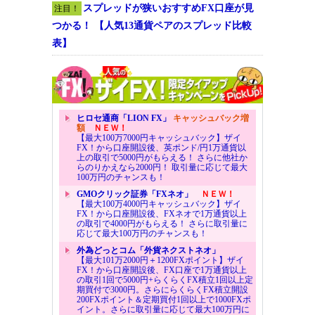
スプレッドが狭いおすすめFX口座が見
注目！
つかる！ 【人気13通貨ペアのスプレッド比較
表】
ヒロセ通商「LION FX」
キャッシュバック増
額
ＮＥＷ！
【最大100万7000円キャッシュバック】ザイ
FX！から口座開設後、英ポンド/円1万通貨以
上の取引で5000円がもらえる！ さらに他社か
らのりかえなら2000円！ 取引量に応じて最大
100万円のチャンスも！
GMOクリック証券「FXネオ」
ＮＥＷ！
【最大100万4000円キャッシュバック】ザイ
FX！から口座開設後、FXネオで1万通貨以上
の取引で4000円がもらえる！ さらに取引量に
応じて最大100万円のチャンスも！
外為どっとコム「外貨ネクストネオ」
【最大101万2000円＋1200FXポイント】ザイ
FX！から口座開設後、FX口座で1万通貨以上
の取引1回で5000円+らくらくFX積立1回以上定
期買付で3000円。さらにらくらくFX積立開設
200FXポイント＆定期買付1回以上で1000FXポ
イント。さらに取引量に応じて最大100万円に