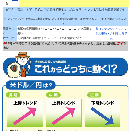
5
文字が、普通→太字→赤色太字の順番で重要なものになる。ピンク太字は金融政策関連のも
の。
ピンクのバックは米国の材料でオレンジは金融政策関連、黄は要人発言、緑は企業の決算を表
す。
重要ラン
米国の経済指標はSS→S→AA→A→BB→B→Cの7段階で
当コンテンツについての
ク
表記
免罪事項・ご利用上注意
について
その他の経済指標は◎→○→△→×の4段階で表記
点
※
15時～20時に市場予想値(コンセンサス)の最新の数値をチェックし、更新した数値は
赤字
で
表記