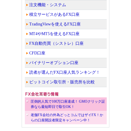
注文機能・システム
積立サービスがあるFX口座
TradingViewを使えるFX口座
MT4やMT5を使えるFX口座
FX自動売買（シストレ）口座
CFD口座
バイナリーオプション口座
読者が選んだFX口座人気ランキング！
ビットコイン取引所・販売所を比較
圧倒的人気で100万口座達成！ GMOクリック証
券なら最短即日で取引OK！
老舗FX会社の外為どっとコムではザイFX！か
らの口座開設者限定キャンペーン中！