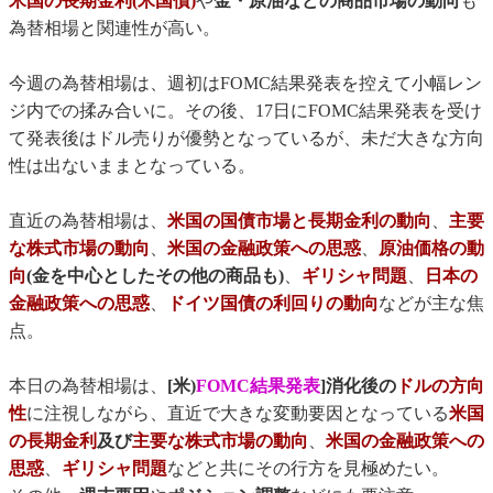
米国の長期金利(米国債)
や
金・原油などの商品市場の動向
も
為替相場と関連性が高い。
今週の為替相場は、週初はFOMC結果発表を控えて小幅レン
ジ内での揉み合いに。その後、17日にFOMC結果発表を受け
て発表後はドル売りが優勢となっているが、未だ大きな方向
性は出ないままとなっている。
直近の為替相場は、
米国の国債市場と長期金利の動向
、
主要
な株式市場の動向
、
米国の金融政策への思惑
、
原油価格の動
向
(金を中心としたその他の商品も)
、
ギリシャ問題
、
日本の
金融政策への思惑
、
ドイツ国債の利回りの動向
などが主な焦
点。
本日の為替相場は、
[米)
FOMC結果発表
]消化後の
ドルの方向
性
に注視しながら、直近で大きな変動要因となっている
米国
の長期金利
及び
主要な株式市場の動向
、
米国の金融政策への
思惑
、
ギリシャ問題
などと共にその行方を見極めたい。