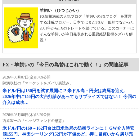
羊飼い （ひつじかい）
FX情報満載の人気ブログ「羊飼いのFXブログ」を運営
する凄腕ブロガー。日本ではまだFXが一般的でなかった
2001年からFXのトレードを続けている。このコーナーは
そんな羊飼いが今日発表される重要経済指標をズバリ解
説！
FX・羊飼いの「今日の為替はこれで動く！」の関連記事
2026年08月07日(金)18:09公開
陳満咲杜の「マーケットをズバリ裏読み」
米ドル/円は150円を試す展開に!? 米ドル高・円安は終焉を迎え、
2026年中に140円の大台打診があってもサプライズではない！ 今回の
介入は成功…
2026年08月06日(木)13:20公開
西原宏一の「ヘッジファンドの思惑」
米ドル/円の160～162円台は日米当局の防衛ラインに！ GW介入時安
値155円、神田シーリング152円が下値めど、押し目買いから戻り売