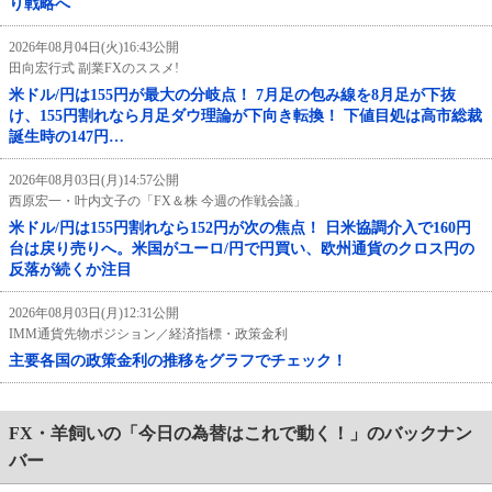
り戦略へ
2026年08月04日(火)16:43公開
田向宏行式 副業FXのススメ!
米ドル/円は155円が最大の分岐点！ 7月足の包み線を8月足が下抜
け、155円割れなら月足ダウ理論が下向き転換！ 下値目処は高市総裁
誕生時の147円…
2026年08月03日(月)14:57公開
西原宏一・叶内文子の「FX＆株 今週の作戦会議」
米ドル/円は155円割れなら152円が次の焦点！ 日米協調介入で160円
台は戻り売りへ。米国がユーロ/円で円買い、欧州通貨のクロス円の
反落が続くか注目
2026年08月03日(月)12:31公開
IMM通貨先物ポジション／経済指標・政策金利
主要各国の政策金利の推移をグラフでチェック！
FX・羊飼いの「今日の為替はこれで動く！」のバックナン
バー