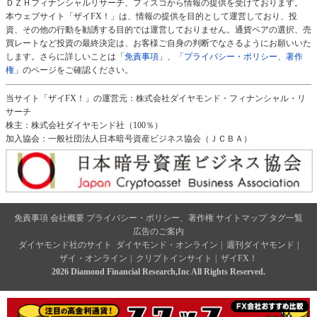
ＤＺＨフィナンシャルリサーチ、フィスコから情報の提供を受けております。
本ウェブサイト「ザイFX！」は、情報の提供を目的として運営しており、投
資、その他の行動を勧誘する目的では運営しておりません。通貨ペアの選択、売
買レートなど投資の最終決定は、お客様ご自身の判断でなさるようにお願いいた
します。さらに詳しいことは
「免責事項」
、
「プライバシー・ポリシー、著作
権」
のページをご確認ください。
当サイト「ザイFX！」の運営元：株式会社ダイヤモンド・フィナンシャル・リ
サーチ
株主：株式会社ダイヤモンド社（100％）
加入協会：一般社団法人日本暗号資産ビジネス協会（ＪＣＢＡ）
免責事項
会社概要
プライバシー・ポリシー、著作権
サイトマップ
タグ一覧
広告のご案内
ダイヤモンド社のサイト
ダイヤモンド・オンライン
|
週刊ダイヤモンド
|
ザイ・オンライン
|
クリプトインサイト
|
ザイFX！
2026 Diamond Financial Research,Inc All Rights Reserved.