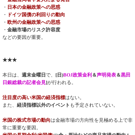
・
日本の金融政策への思惑
・
ドイツ国債の利回りの動向
・
欧州の金融政策への思惑
・
金融市場のリスク許容度
などの要因が重要。
★★★
本日は、
週末金曜日
で、
[日)
BOJ政策金利
＆
声明発表
＆
黒田
日銀総裁の記者会見
]
が行われる。
注目度の高い米国の経済指標
はない。
また、
経済指標以外のイベント
も予定されていない。
米国の株式市場の動向
は金融市場の方向性を見極める上で非
常に重要な要因。