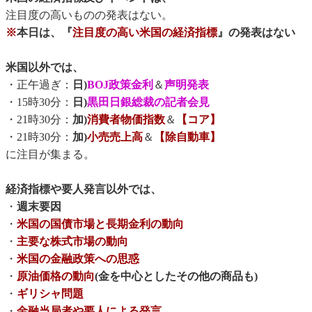
注目度の高いものの発表はない。
※
本日は、『
注目度の高い米国の経済指標
』の発表はない
米国以外では、
・正午過ぎ：
日)
BOJ政策金利
＆
声明発表
・15時30分：
日)
黒田日銀総裁の記者会見
・21時30分：
加)
消費者物価指数
＆
【コア】
・21時30分：
加)
小売売上高
＆
【除自動車】
に注目が集まる。
経済指標や要人発言以外では、
・
週末要因
・
米国の国債市場と長期金利の動向
・
主要な株式市場の動向
・
米国の金融政策への思惑
・
原油価格の動向
(金を中心としたその他の商品も)
・
ギリシャ問題
・
金融当局者や要人による発言