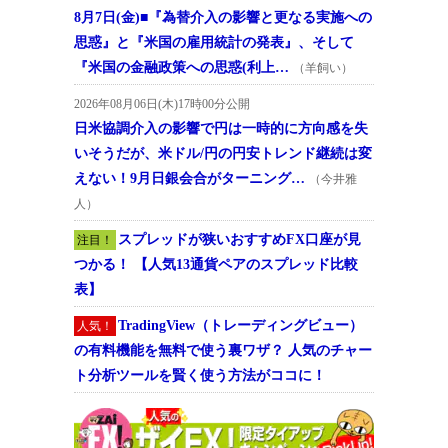
8月7日(金)■『為替介入の影響と更なる実施への
思惑』と『米国の雇用統計の発表』、そして
『米国の金融政策への思惑(利上…
（羊飼い）
2026年08月06日(木)17時00分公開
日米協調介入の影響で円は一時的に方向感を失
いそうだが、米ドル/円の円安トレンド継続は変
えない！9月日銀会合がターニング…
（今井雅
人）
スプレッドが狭いおすすめFX口座が見
注目！
つかる！ 【人気13通貨ペアのスプレッド比較
表】
TradingView（トレーディングビュー）
人気！
の有料機能を無料で使う裏ワザ？ 人気のチャー
ト分析ツールを賢く使う方法がココに！