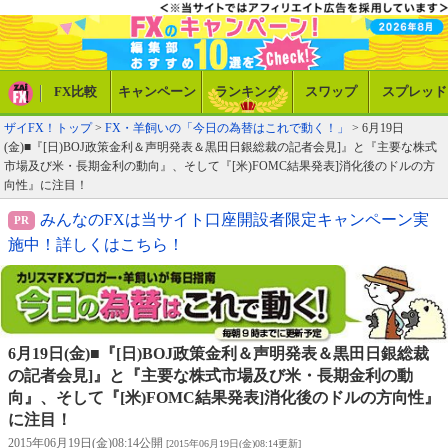
FX比較
キャンペーン
ランキング
スワップ
スプレッド
ザイFX！トップ
>
FX・羊飼いの「今日の為替はこれで動く！」
> 6月19日
(金)■『[日)BOJ政策金利＆声明発表＆黒田日銀総裁の記者会見]』と『主要な株式
市場及び米・長期金利の動向』、そして『[米)FOMC結果発表]消化後のドルの方
向性』に注目！
みんなのFXは当サイト口座開設者限定キャンペーン実
施中！詳しくはこちら！
6月19日(金)■『[日)BOJ政策金利＆声明発表＆黒田日銀総裁
の記者会見]』と『主要な株式市場及び米・長期金利の動
向』、そして『[米)FOMC結果発表]消化後のドルの方向性』
に注目！
2015年06月19日(金)08:14公開
[2015年06月19日(金)08:14更新]