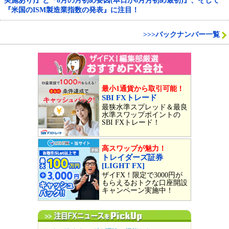
実施あり)』と『8月の月初め要因(本日が8月月初め最初)』、そして
『米国のISM製造業指数の発表』に注目！
>>>バックナンバー一覧
最小1通貨から取引可能！
SBI FXトレード
最狭水準スプレッド＆最良
水準スワップポイントの
SBI FXトレード！
高スワップが魅力！
トレイダーズ証券
[LIGHT FX]
ザイFX！限定で3000円が
もらえるおトクな口座開設
キャンペーン実施中！