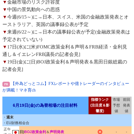
▼
金融市場のリスク許容度
▼
中国の景気動向への思惑
▼
今週(6/15～)に→日本、スイス、米国の金融政策発表とオ
ーストラリア、英国の議事録公表が予定
▼
来週(6/22～)に→日本の議事録公表が予定(金融政策発表は
予定されていない)
▼
17日(水)に[米)FOMC政策金利＆声明＆FRB経済・金利見
通し＆イエレンFRB議長の記者会見]
▼
19日(金)に[日)BOJ政策金利＆声明発表＆黒田日銀総裁の
記者会見]
【外為どっとコム】FXレポートや億トレーダーのインタビュー
が満載！マネ育ch
指標ランク
市場
前回
6月19日(金)の為替相場の注目材料
(注目度＆影
予想
発表
響度)
値
値
・
週末
・EU財務相会合
正午
◎
日)
BOJ政策金利
＆
声明発表
-
-