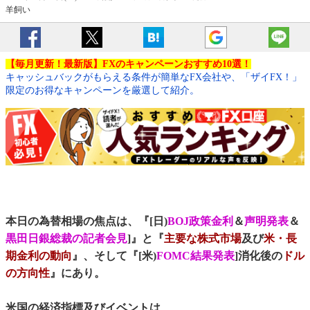
羊飼い
【毎月更新！最新版】FXのキャンペーンおすすめ10選！
キャッシュバックがもらえる条件が簡単なFX会社や、「ザイFX！」
限定のお得なキャンペーンを厳選して紹介。
本日の為替相場の焦点は、『[日)
BOJ政策金利
＆
声明発表
＆
黒田日銀総裁の記者会見
]』と『
主要な株式市場
及び
米・長
期金利の動向
』、そして『[米)
FOMC結果発表
]消化後の
ドル
の方向性
』にあり。
米国の経済指標及びイベントは、