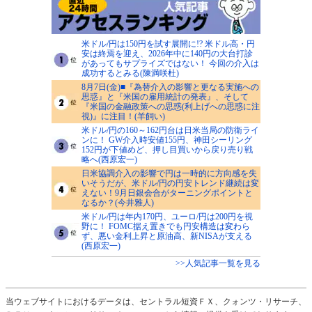
米ドル/円は150円を試す展開に!? 米ドル高・円
安は終焉を迎え、2026年中に140円の大台打診
があってもサプライズではない！ 今回の介入は
成功するとみる(陳満咲杜)
8月7日(金)■『為替介入の影響と更なる実施への
思惑』と『米国の雇用統計の発表』、そして
『米国の金融政策への思惑(利上げへの思惑に注
視)』に注目！(羊飼い)
米ドル/円の160～162円台は日米当局の防衛ライ
ンに！ GW介入時安値155円、神田シーリング
152円が下値めど、押し目買いから戻り売り戦
略へ(西原宏一)
日米協調介入の影響で円は一時的に方向感を失
いそうだが、米ドル/円の円安トレンド継続は変
えない！9月日銀会合がターニングポイントと
なるか？(今井雅人)
米ドル/円は年内170円、ユーロ/円は200円を視
野に！ FOMC据え置きでも円安構造は変わら
ず、悪い金利上昇と原油高、新NISAが支える
(西原宏一)
>>人気記事一覧を見る
当ウェブサイトにおけるデータは、セントラル短資ＦＸ、クォンツ・リサーチ、