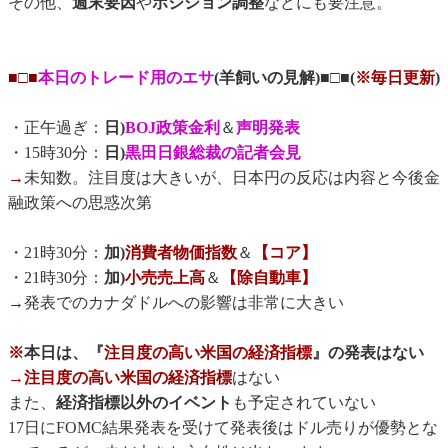
その他、
週末要因
や
ポジション調整
などにも要注意。
■□■
本日のトレード用のエサ
(羊飼いの見解)■□■(
※毎日更新
)
・正午過ぎ：
日)
BOJ政策金利
＆
声明発表
・15時30分：
日)
黒田日銀総裁の記者会見
→
未知数。注目度は大きいが、日本円の反応は内容と今後金
融政策への思惑次第
・21時30分：
加)
消費者物価指数
＆
【コア】
・21時30分：
加)
小売売上高
＆
【除自動車】
→
発表でのカナダドルへの影響は非常に大きい
※
本日は、『
注目度の高い米国の経済指標
』の発表はない
→
注目度の高い米国の経済指標
はない
また、
経済指標以外のイベント
も予定されていない
17日にFOMC結果発表を受けて発表後はドル売りが優勢とな