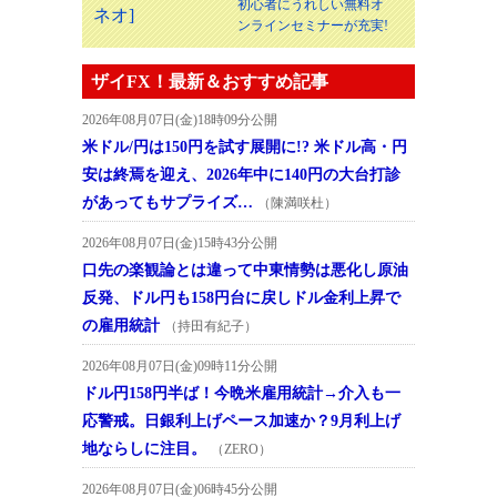
初心者にうれしい無料オ
ンラインセミナーが充実!
ザイFX！最新＆おすすめ記事
2026年08月07日(金)18時09分公開
米ドル/円は150円を試す展開に!? 米ドル高・円
安は終焉を迎え、2026年中に140円の大台打診
があってもサプライズ…
（陳満咲杜）
2026年08月07日(金)15時43分公開
口先の楽観論とは違って中東情勢は悪化し原油
反発、ドル円も158円台に戻しドル金利上昇で
の雇用統計
（持田有紀子）
2026年08月07日(金)09時11分公開
ドル円158円半ば！今晩米雇用統計→介入も一
応警戒。日銀利上げペース加速か？9月利上げ
地ならしに注目。
（ZERO）
2026年08月07日(金)06時45分公開