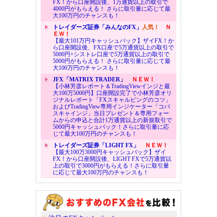
FX！から口座開設後、1万通貨以上の取引で
4000円がもらえる！ さらに取引量に応じて最
大100万円のチャンスも！
トレイダーズ証券「みんなのFX」
人気！
Ｎ
ＥＷ！
【最大101万円キャッシュバック】ザイFX！か
ら口座開設後、FX口座で5万通貨以上の取引で
5000円+シストレ口座で5万通貨以上の取引で
5000円がもらえる！ さらに取引量に応じて最
大100万円のチャンスも！
JFX「MATRIX TRADER」
ＮＥＷ！
【小林芳彦レポート＆TradingViewインジと最
大100万5000円】口座開設完了で小林芳彦オリ
ジナルレポート「FXスキャルピングのコツ」
およびTradingView専用インジケーター「コバ
スキャインジ」当日プレゼント＆専用フォー
ムからの申込と合計1万通貨以上の新規取引で
5000円キャッシュバック！さらに取引量に応
じて最大100万円のチャンスも！
トレイダーズ証券「LIGHT FX」
ＮＥＷ！
【最大100万3000円キャッシュバック】ザイ
FX！から口座開設後、LIGHT FXで5万通貨以
上の取引で3000円がもらえる！さらに取引量
に応じて最大100万円のチャンスも！