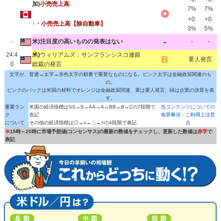
加)
小売売上高
7%
7%
◎
+0.
+0.
↑・
小売売上高【除自動車】
3%
5%
-
-
米)注目度の高いものの発表はない
-
-
24:4
米)
ウィリアムズ：サンフランシスコ連銀
B
要人発言
0
総裁の発言
文字が、普通→太字→赤色太字の順番で重要なものになる。ピンク太字は金融政策関連のも
の。
ピンクのバックは米国の材料でオレンジは金融政策関連、黄は要人発言、緑は企業の決算を表
す。
重要ラン
米国の経済指標はSS→S→AA→A→BB→B→Cの7段階で
当コンテンツについての
ク
表記
免罪事項・ご利用上注意
について
その他の経済指標は◎→○→△→×の4段階で表記
点
※
15時～20時に市場予想値(コンセンサス)の最新の数値をチェックし、更新した数値は
赤字
で
表記