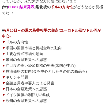
っているが、未だ大きな方向性は出ないまま
[米)
FOMC結果発表
]消化後の
ドルの方向性
がどうなるか見極
めたい
■
6月15日～の週の為替相場の焦点(ユーロドル及びドル円が
中心)
▼
ドルの方向性
▼
米国の国債市場と長期金利の動向
▼
主要な株式市場の動向
▼
米国の金融政策への思惑
▼
注目度の高い経済指標の発表(米国が中心)
▼
原油価格の動向(金を中心としたその他の商品も)
▼
ギリシャ問題
▼
金融当局者や要人による発言
▼
日本の金融政策への思惑
▼
ドイツ国債の利回りの動向
▼
欧州の金融政策への思惑