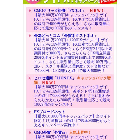
GMOクリック証券「FXネオ」
ＮＥＷ！
【最大100万4000円キャッシュバック】ザイ
FX！から口座開設後、FXネオで1万通貨以上
の取引で4000円がもらえる！ さらに取引量に
応じて最大100万円のチャンスも！
外為どっとコム「外貨ネクストネオ」
【最大101万2000円＋1200FXポイント】ザイ
FX！から口座開設後、FX口座で1万通貨以上
の取引1回で5000円+らくらくFX積立1回以上定
期買付で3000円。さらにらくらくFX積立開設
200FXポイント＆定期買付1回以上で1000FXポ
イント。さらに取引量に応じて最大100万円に
加え、スクール受講と理解度テスト合格など
で1000円、CFD開設と取引で最大4000円！
ヒロセ通商「LION FX」
キャッシュバック増
額
ＮＥＷ！
【最大100万7000円キャッシュバック】ザイ
FX！から口座開設後、英ポンド/円1万通貨以
上の取引で5000円がもらえる！ さらに他社か
らのりかえなら2000円！ 取引量に応じて最大
100万円のチャンスも！
FXブロードネット
【最大6万3000円キャッシュバック】当サイト
限定！1万通貨以上の取引で現金3000円がもら
えるキャンペーン実施中！
GMO外貨「外貨ex」
人気上昇中！
【最大100万4000円キャッシュバック】ザイ