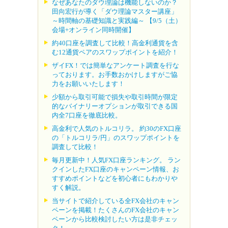
なぜあなたのダウ理論は機能しないのか？
田向宏行が導く「ダウ理論マスター講座」
～時間軸の基礎知識と実践編～ 【9/5（土）
会場+オンライン同時開催】
約40口座を調査して比較！高金利通貨を含
む12通貨ペアのスワップポイントを紹介！
ザイFX！では簡単なアンケート調査を行な
っております。お手数おかけしますがご協
力をお願いいたします！
少額から取引可能で損失や取引時間が限定
的なバイナリーオプションが取引できる国
内全7口座を徹底比較。
高金利で人気のトルコリラ。 約30のFX口座
の「トルコリラ/円」のスワップポイントを
調査して比較！
毎月更新中！人気FX口座ランキング。 ラン
クインしたFX口座のキャンペーン情報、お
すすめポイントなどを初心者にもわかりや
すく解説。
当サイトで紹介している全FX会社のキャン
ペーンを掲載！たくさんのFX会社のキャン
ペーンから比較検討したい方は是非チェッ