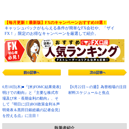
【毎月更新！最新版】FXのキャンペーンおすすめ10選！
キャッシュバックがもらえる条件が簡単なFX会社や、「ザイ
FX！」限定のお得なキャンペーンを厳選して紹介。
6月18日(木)■『[米)FOMC結果発表]
【6月22日～の週】為替相場の注目
明けでの動向』と『主要な株式市
材料スケジュールと焦点
場及び米・長期金利の動向』、そ
して『明日に[日)BOJ政策金利＆声
明発表＆黒田日銀総裁の記者会見]
を控える点』に注目！
執筆者紹介