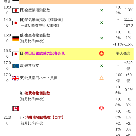
過ぎ
13:3
+0.
×
日)
全産業活動指数
-1.3%
0
2%
-
111.1
14:0
日)
景気動向指数【確報値】
×
0
[一致CI指数/先行CI指数]
-
107.2
+0.
+0.
15:0
独)
生産者物価指数
×
2%
1%
0
[前月比/前年比]
-1.1%
-1.5%
15:3
◎
日)
黒田日銀総裁の記者会見
要人発言
0
17:0
+249
×
欧)
経常収支
-
0
億
17:3
+100
+60
△
英)
公共部門ネット負債
0
億
億
+0.
-0.1%
5%
加)
消費者物価指数
[前月比/前年比]
+0.
+0.
8%
8%
◎
+0.
+0.
3%
1%
21:3
↑・
消費者物価指数【コア】
0
[前月比/前年比]
+2.
+2.
1%
3%
+0.
+0.