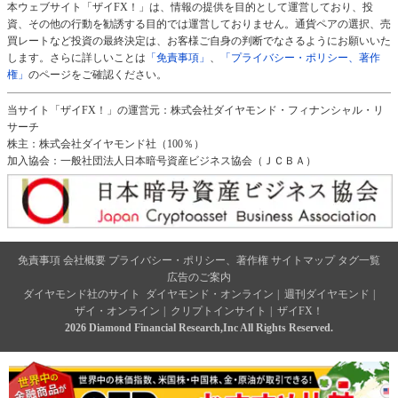
本ウェブサイト「ザイFX！」は、情報の提供を目的として運営しており、投
資、その他の行動を勧誘する目的では運営しておりません。通貨ペアの選択、売
買レートなど投資の最終決定は、お客様ご自身の判断でなさるようにお願いいた
します。さらに詳しいことは
「免責事項」
、
「プライバシー・ポリシー、著作
権」
のページをご確認ください。
当サイト「ザイFX！」の運営元：株式会社ダイヤモンド・フィナンシャル・リ
サーチ
株主：株式会社ダイヤモンド社（100％）
加入協会：一般社団法人日本暗号資産ビジネス協会（ＪＣＢＡ）
免責事項
会社概要
プライバシー・ポリシー、著作権
サイトマップ
タグ一覧
広告のご案内
ダイヤモンド社のサイト
ダイヤモンド・オンライン
|
週刊ダイヤモンド
|
ザイ・オンライン
|
クリプトインサイト
|
ザイFX！
2026 Diamond Financial Research,Inc All Rights Reserved.