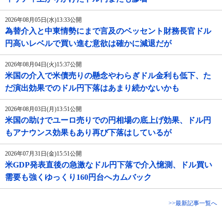
2026年08月05日(水)13:33公開
為替介入と中東情勢にまで言及のベッセント財務長官ドル
円高いレベルで買い進む意欲は確かに減退だが
2026年08月04日(火)15:37公開
米国の介入で米債売りの懸念やわらぎドル金利も低下、た
だ演出効果でのドル円下落はあまり続かないかも
2026年08月03日(月)13:51公開
米国の助けでユーロ売りでの円相場の底上げ効果、ドル円
もアナウンス効果もあり再び下落はしているが
2026年07月31日(金)15:51公開
米GDP発表直後の急激なドル円下落で介入憶測、ドル買い
需要も強くゆっくり160円台へカムバック
>>最新記事一覧へ