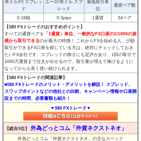
米ドル/円 スプレッ
ユーロ/米ドル スプ
最低取引単
通貨ペア数
ド
レッド
位
0.18銭
0.3pips
1通貨
34ペア
【SBI FXトレードのおすすめポイント】
すべての通貨ペアを
「1通貨」単位、一般的なFX口座の1/1000の規
模から取引できる
のが最大の特徴！ これからFXを始める人、少額
取引ができるFX口座を探している方は、絶対にチェックしておき
たいFX会社です。スプレッドの狭さにも定評があり、1回の取引で
1000万通貨まで注文が出せるので、取引量が増えて稼げるように
なってからも長く使い続けられます。
【SBI FXトレードの関連記事】
■SBI FXトレードのメリット・デメリットを解説！ スプレッド、
スワップポイントなどの他社との比較、キャンペーン情報や口座開
設までの時間、必要書類も紹介！
▼SBI FXトレード▼
外為どっとコム「外貨ネクストネオ」
【総合3位】
外為どっとコム「外貨ネクストネオ」の主なスペック