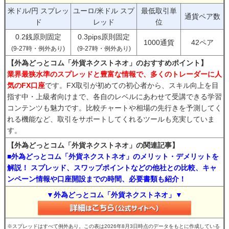
米ドル/円 スプレッ
ユーロ/米ドル スプ
最低取引単
通貨ペア数
ド
レッド
位
0.2銭原則固定
0.3pips原則固定
1000通貨
42ペア
(9-27時・例外あり)
(9-27時・例外あり)
【外為どっとコム「外貨ネクストネオ」のおすすめポイント】
業界最狭水準のスプレッドと豊富な情報で、多くのトレーダーに人
気のFX口座
です。FX取引が初めての初心者から、スキル向上を目
指す中・上級者向けまで、各自のレベルにあわせて受講できる学習
コンテンツも魅力です。比較チャートや相場の先行きを予測してく
れる機能など、取引をサポートしてくれるツールも充実していま
す。
【外為どっとコム「外貨ネクストネオ」の関連記事】
■外為どっとコム「外貨ネクストネオ」のメリット・デメリットを
解説！ スプレッド、スワップポイントなどの他社との比較、キャ
ンペーン情報や口座開設までの時間、必要書類も紹介！
▼外為どっとコム「外貨ネクストネオ」▼
※スプレッドはすべて例外あり。この表は2026年8月3日時点のデータをもとに作成している