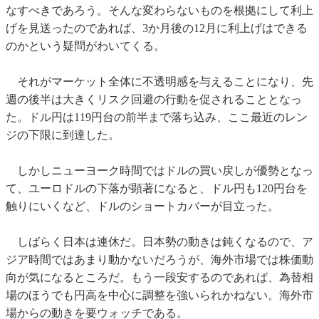
なすべきであろう。そんな変わらないものを根拠にして利上
げを見送ったのであれば、3か月後の12月に利上げはできる
のかという疑問がわいてくる。
それがマーケット全体に不透明感を与えることになり、先
週の後半は大きくリスク回避の行動を促されることとなっ
た。ドル円は119円台の前半まで落ち込み、ここ最近のレン
ジの下限に到達した。
しかしニューヨーク時間ではドルの買い戻しが優勢となっ
て、ユーロドルの下落が顕著になると、ドル円も120円台を
触りにいくなど、ドルのショートカバーが目立った。
しばらく日本は連休だ。日本勢の動きは鈍くなるので、ア
ジア時間ではあまり動かないだろうが、海外市場では株価動
向が気になるところだ。もう一段安するのであれば、為替相
場のほうでも円高を中心に調整を強いられかねない。海外市
場からの動きを要ウォッチである。