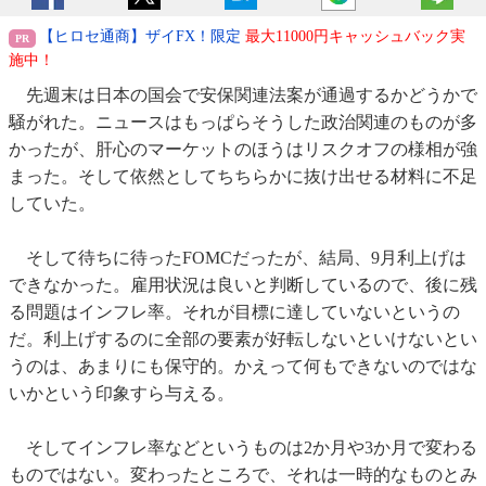
【ヒロセ通商】ザイFX！限定
最大11000円キャッシュバック実
施中！
先週末は日本の国会で安保関連法案が通過するかどうかで
騒がれた。ニュースはもっぱらそうした政治関連のものが多
かったが、肝心のマーケットのほうはリスクオフの様相が強
まった。そして依然としてちちらかに抜け出せる材料に不足
していた。
そして待ちに待ったFOMCだったが、結局、9月利上げは
できなかった。雇用状況は良いと判断しているので、後に残
る問題はインフレ率。それが目標に達していないというの
だ。利上げするのに全部の要素が好転しないといけないとい
うのは、あまりにも保守的。かえって何もできないのではな
いかという印象すら与える。
そしてインフレ率などというものは2か月や3か月で変わる
ものではない。変わったところで、それは一時的なものとみ