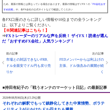
ため、最新の情報とは異なっている場合があります。最新の情報はザイFX！の
「FX会社おす
すめ比較」
や、各FX会社の公式サイトなどで確認してください
各FX口座のさらに詳しい情報や10位までの全ランキング
は、以下よりご覧ください。
【※関連記事はこちら！】
⇒
FXトレーダーのリアルな声を反映！ ザイFX！読者が選ん
だ「おすすめFX会社」人気ランキング！
前の記事
次の記事
市場との対話できないFRB、
FEDメンバーからは利上げの
ドル全面安でドル円も戻り売
主張、ドル強含みの展開が続
りか
く
■持田有紀子の「戦うオンナのマーケット日記」の最新記事
2026年08月06日(木)15:29公開
それぞれの解釈でもって鎮静化してきた中東情勢、ボラテ
ィリティ上がりかけたドル円またも膠着