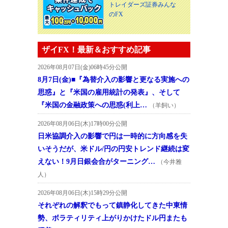
トレイダーズ証券みんな
のFX
ザイFX！最新＆おすすめ記事
2026年08月07日(金)06時45分公開
8月7日(金)■『為替介入の影響と更なる実施への
思惑』と『米国の雇用統計の発表』、そして
『米国の金融政策への思惑(利上…
（羊飼い）
2026年08月06日(木)17時00分公開
日米協調介入の影響で円は一時的に方向感を失
いそうだが、米ドル/円の円安トレンド継続は変
えない！9月日銀会合がターニング…
（今井雅
人）
2026年08月06日(木)15時29分公開
それぞれの解釈でもって鎮静化してきた中東情
勢、ボラティリティ上がりかけたドル円またも