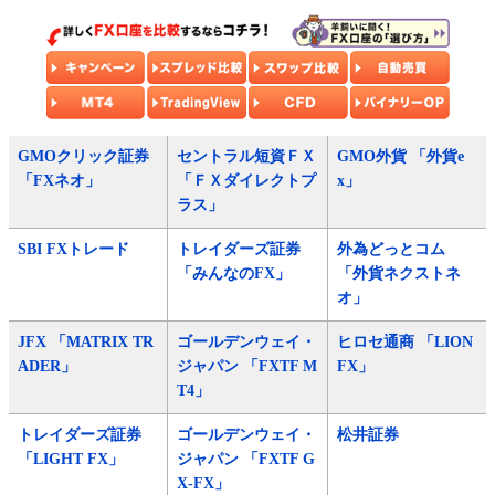
GMOクリック証券
セントラル短資ＦＸ
GMO外貨 「外貨e
「FXネオ」
「ＦＸダイレクトプ
x」
ラス」
SBI FXトレード
トレイダーズ証券
外為どっとコム
「みんなのFX」
「外貨ネクストネ
オ」
JFX 「MATRIX TR
ゴールデンウェイ・
ヒロセ通商 「LION
ADER」
ジャパン 「FXTF M
FX」
T4」
トレイダーズ証券
ゴールデンウェイ・
松井証券
「LIGHT FX」
ジャパン 「FXTF G
X-FX」