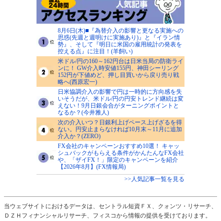
8月6日(木)■『為替介入の影響と更なる実施への
思惑(先週と週明けに実施あり)』と『イラン情
勢』、そして『明日に米国の雇用統計の発表を
控える点』に注目！(羊飼い)
米ドル/円の160～162円台は日米当局の防衛ライ
ンに！ GW介入時安値155円、神田シーリング
152円が下値めど、押し目買いから戻り売り戦
略へ(西原宏一)
日米協調介入の影響で円は一時的に方向感を失
いそうだが、米ドル/円の円安トレンド継続は変
えない！9月日銀会合がターニングポイントと
なるか？(今井雅人)
次の介入いつ？日銀利上げペース上げざるを得
ない。円安止まらなければ10月末～11月に追加
介入か？(ZERO)
FX会社のキャンペーンおすすめ10選！ キャッ
シュバックがもらえる条件がかんたんなFX会社
や、「ザイFX！」限定のキャンペーンを紹介
【2026年8月】(FX情報局)
>>人気記事一覧を見る
当ウェブサイトにおけるデータは、セントラル短資ＦＸ、クォンツ・リサーチ、
ＤＺＨフィナンシャルリサーチ、フィスコから情報の提供を受けております。