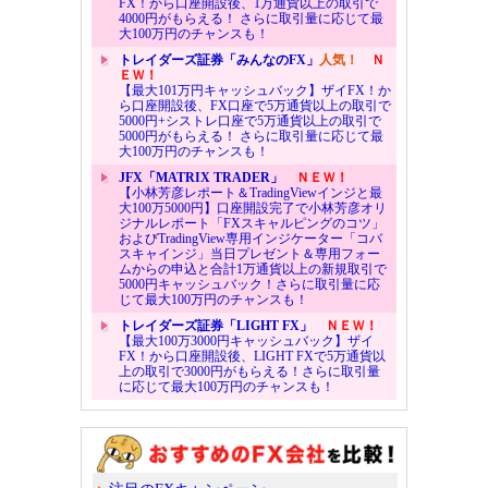
FX！から口座開設後、1万通貨以上の取引で
4000円がもらえる！ さらに取引量に応じて最
大100万円のチャンスも！
トレイダーズ証券「みんなのFX」
人気！
Ｎ
ＥＷ！
【最大101万円キャッシュバック】ザイFX！か
ら口座開設後、FX口座で5万通貨以上の取引で
5000円+シストレ口座で5万通貨以上の取引で
5000円がもらえる！ さらに取引量に応じて最
大100万円のチャンスも！
JFX「MATRIX TRADER」
ＮＥＷ！
【小林芳彦レポート＆TradingViewインジと最
大100万5000円】口座開設完了で小林芳彦オリ
ジナルレポート「FXスキャルピングのコツ」
およびTradingView専用インジケーター「コバ
スキャインジ」当日プレゼント＆専用フォー
ムからの申込と合計1万通貨以上の新規取引で
5000円キャッシュバック！さらに取引量に応
じて最大100万円のチャンスも！
トレイダーズ証券「LIGHT FX」
ＮＥＷ！
【最大100万3000円キャッシュバック】ザイ
FX！から口座開設後、LIGHT FXで5万通貨以
上の取引で3000円がもらえる！さらに取引量
に応じて最大100万円のチャンスも！