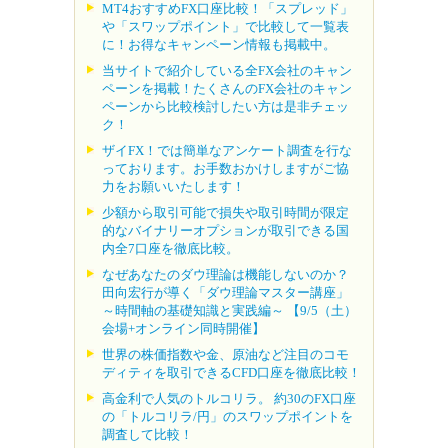
MT4おすすめFX口座比較！「スプレッド」
や「スワップポイント」で比較して一覧表
に！お得なキャンペーン情報も掲載中。
当サイトで紹介している全FX会社のキャン
ペーンを掲載！たくさんのFX会社のキャン
ペーンから比較検討したい方は是非チェッ
ク！
ザイFX！では簡単なアンケート調査を行な
っております。お手数おかけしますがご協
力をお願いいたします！
少額から取引可能で損失や取引時間が限定
的なバイナリーオプションが取引できる国
内全7口座を徹底比較。
なぜあなたのダウ理論は機能しないのか？
田向宏行が導く「ダウ理論マスター講座」
～時間軸の基礎知識と実践編～ 【9/5（土）
会場+オンライン同時開催】
世界の株価指数や金、原油など注目のコモ
ディティを取引できるCFD口座を徹底比較！
高金利で人気のトルコリラ。 約30のFX口座
の「トルコリラ/円」のスワップポイントを
調査して比較！