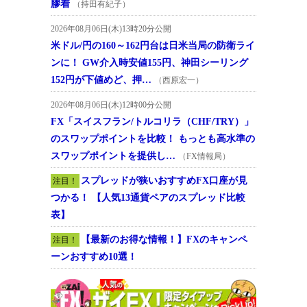
膠着
（持田有紀子）
2026年08月06日(木)13時20分公開
米ドル/円の160～162円台は日米当局の防衛ライ
ンに！ GW介入時安値155円、神田シーリング
152円が下値めど、押…
（西原宏一）
2026年08月06日(木)12時00分公開
FX「スイスフラン/トルコリラ（CHF/TRY）」
のスワップポイントを比較！ もっとも高水準の
スワップポイントを提供し…
（FX情報局）
スプレッドが狭いおすすめFX口座が見
注目！
つかる！ 【人気13通貨ペアのスプレッド比較
表】
【最新のお得な情報！】FXのキャンペ
注目！
ーンおすすめ10選！