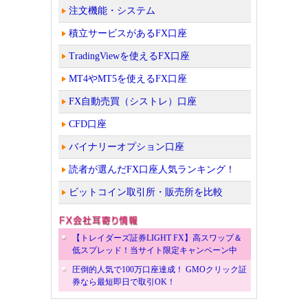
注文機能・システム
積立サービスがあるFX口座
TradingViewを使えるFX口座
MT4やMT5を使えるFX口座
FX自動売買（シストレ）口座
CFD口座
バイナリーオプション口座
読者が選んだFX口座人気ランキング！
ビットコイン取引所・販売所を比較
【トレイダーズ証券LIGHT FX】高スワップ＆
低スプレッド！当サイト限定キャンペーン中
圧倒的人気で100万口座達成！ GMOクリック証
券なら最短即日で取引OK！