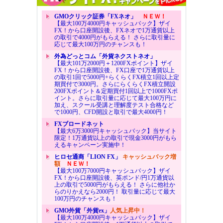
GMOクリック証券「FXネオ」
ＮＥＷ！
【最大100万4000円キャッシュバック】ザイ
FX！から口座開設後、FXネオで1万通貨以上
の取引で4000円がもらえる！ さらに取引量に
応じて最大100万円のチャンスも！
外為どっとコム「外貨ネクストネオ」
【最大101万2000円＋1200FXポイント】ザイ
FX！から口座開設後、FX口座で1万通貨以上
の取引1回で5000円+らくらくFX積立1回以上定
期買付で3000円。さらにらくらくFX積立開設
200FXポイント＆定期買付1回以上で1000FXポ
イント。さらに取引量に応じて最大100万円に
加え、スクール受講と理解度テスト合格など
で1000円、CFD開設と取引で最大4000円！
FXブロードネット
【最大6万3000円キャッシュバック】当サイト
限定！1万通貨以上の取引で現金3000円がもら
えるキャンペーン実施中！
ヒロセ通商「LION FX」
キャッシュバック増
額
ＮＥＷ！
【最大100万7000円キャッシュバック】ザイ
FX！から口座開設後、英ポンド/円1万通貨以
上の取引で5000円がもらえる！ さらに他社か
らのりかえなら2000円！ 取引量に応じて最大
100万円のチャンスも！
GMO外貨「外貨ex」
人気上昇中！
【最大100万4000円キャッシュバック】ザイ