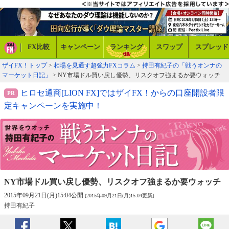
FX比較
キャンペーン
ランキング
スワップ
スプレッド
ザイFX！トップ
>
相場を見通す超強力FXコラム
>
持田有紀子の「戦うオンナの
マーケット日記」
> NY市場ドル買い戻し優勢、リスクオフ強まるか要ウォッチ
ヒロセ通商[LION FX]ではザイFX！からの口座開設者限
定キャンペーンを実施中！
NY市場ドル買い戻し優勢、
リスクオフ強まるか要ウォッチ
2015年09月21日(月)15:04公開
[2015年09月21日(月)15:04更新]
持田有紀子