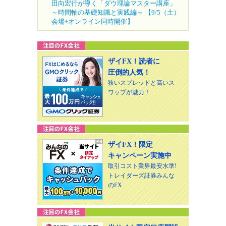
田向宏行が導く「ダウ理論マスター講座」
～時間軸の基礎知識と実践編～ 【9/5（土）
会場+オンライン同時開催】
ザイFX！読者に
圧倒的人気！
狭いスプレッドと高いス
ワップが魅力！
ザイFX！限定
キャンペーン実施中
取引コスト業界最安水準!
トレイダーズ証券みんな
のFX