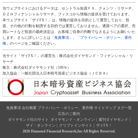
当ウェブサイトにおけるデータは、セントラル短資ＦＸ、クォンツ・リサーチ、
ＤＺＨフィナンシャルリサーチ、フィスコから情報の提供を受けております。
本ウェブサイト「ザイFX！」は、情報の提供を目的として運営しており、投
資、その他の行動を勧誘する目的では運営しておりません。通貨ペアの選択、売
買レートなど投資の最終決定は、お客様ご自身の判断でなさるようにお願いいた
します。さらに詳しいことは
「免責事項」
、
「プライバシー・ポリシー、著作
権」
のページをご確認ください。
当サイト「ザイFX！」の運営元：株式会社ダイヤモンド・フィナンシャル・リ
サーチ
株主：株式会社ダイヤモンド社（100％）
加入協会：一般社団法人日本暗号資産ビジネス協会（ＪＣＢＡ）
免責事項
会社概要
プライバシー・ポリシー、著作権
サイトマップ
タグ一覧
広告のご案内
ダイヤモンド社のサイト
ダイヤモンド・オンライン
|
週刊ダイヤモンド
|
ザイ・オンライン
|
クリプトインサイト
|
ザイFX！
2026 Diamond Financial Research,Inc All Rights Reserved.