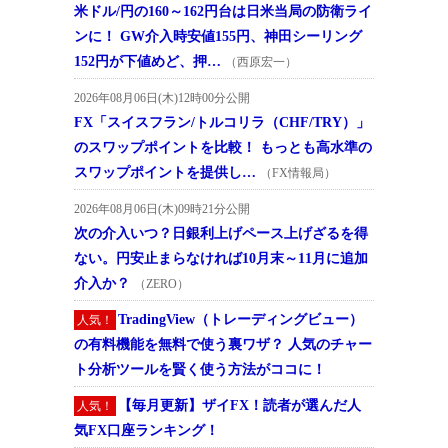
米ドル/円の160～162円台は日米当局の防衛ライ
ンに！ GW介入時安値155円、神田シーリング
152円が下値めど、押…
（西原宏一）
2026年08月06日(木)12時00分公開
FX「スイスフラン/トルコリラ（CHF/TRY）」
のスワップポイントを比較！ もっとも高水準の
スワップポイントを提供し…
（FX情報局）
2026年08月06日(木)09時21分公開
次の介入いつ？日銀利上げペース上げざるを得
ない。円安止まらなければ10月末～11月に追加
介入か？
（ZERO）
TradingView（トレーディングビュー）
人気！
の有料機能を無料で使う裏ワザ？ 人気のチャー
ト分析ツールを賢く使う方法がココに！
【毎月更新】ザイFX！読者が選んだ人
人気！
気FX口座ランキング！