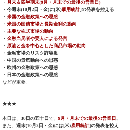
・
月末＆四半期末(9月・月末での最後の営業日)
・
今週末(10月2日・金)に[米)
雇用統計
]の発表を控える
・
米国の金融政策への思惑
・
米国の国債市場と長期金利の動向
・
主要な株式市場の動向
・
金融当局者や要人による発言
・
原油と金を中心とした商品市場の動向
・
金融市場のリスク許容度
・
中国の景気動向への思惑
・
欧州の金融政策への思惑
・
日本の金融政策への思惑
などが重要。
★★★
本日は、
30日の五十日
で、
9月・月末での最後の営業日
。
また、
週末(10月2日・金)には[米)
雇用統計
]の発表を控え