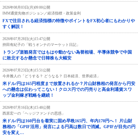
2026年08月03日(月)09:00公開
IMM通貨先物ポジション／経済指標・政策金利
FXで注目される経済指標の特徴やポイントをFX初心者にもわかりや
すく解説！
2026年07月28日(火)15:47公開
持田有紀子の「戦うオンナのマーケット日記」
トランプ楽観発言ではもはや動かない為替相場、半導体競争で中国
に敗北するか懸念で日韓株も大幅安
2026年07月23日(木)15:51公開
今井雅人の「どうする？ どうなる？ 日本経済、世界経済」
米ドル/円は165円程度まで放置されるか？片山財務相の発言から円安
への懸念は伝わってこない！クロス円での円売りと高金利通貨スワ
ップ金利稼ぎ戦略を継続！
2026年07月16日(木)15:48公開
西原宏一の「ヘッジファンドの思惑」
米ドル/円は160円台を着実に固め早晩165円、年内170円へ！ 片山財
務相の「GPIF活用」発言による円高は数日で消滅。GPIFが目先の円
安を変え…