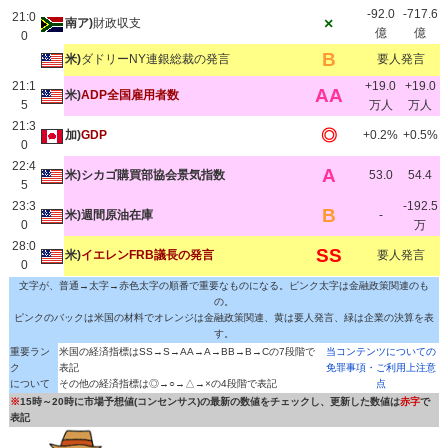
-92.0
-717.6
21:0
×
南ア)
財政収支
億
億
0
B
米)
ダドリーNY連銀総裁の発言
要人発言
21:1
+19.0
+19.0
AA
米)
ADP全国雇用者数
5
万人
万人
21:3
◎
加)
GDP
+0.2%
+0.5%
0
22:4
A
米)シカゴ購買部協会景気指数
53.0
54.4
5
23:3
-192.5
B
米)週間原油在庫
-
0
万
28:0
SS
米)
イエレンFRB議長の発言
要人発言
0
文字が、普通→太字→赤色太字の順番で重要なものになる。ピンク太字は金融政策関連のも
の。
ピンクのバックは米国の材料でオレンジは金融政策関連、黄は要人発言、緑は企業の決算を表
す。
重要ラン
米国の経済指標はSS→S→AA→A→BB→B→Cの7段階で
当コンテンツについての
ク
表記
免罪事項・ご利用上注意
について
その他の経済指標は◎→○→△→×の4段階で表記
点
※
15時～20時に市場予想値(コンセンサス)の最新の数値をチェックし、更新した数値は
赤字
で
表記