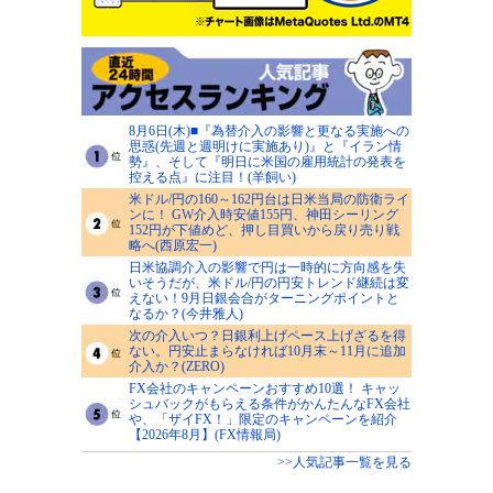
8月6日(木)■『為替介入の影響と更なる実施への
思惑(先週と週明けに実施あり)』と『イラン情
勢』、そして『明日に米国の雇用統計の発表を
控える点』に注目！(羊飼い)
米ドル/円の160～162円台は日米当局の防衛ライ
ンに！ GW介入時安値155円、神田シーリング
152円が下値めど、押し目買いから戻り売り戦
略へ(西原宏一)
日米協調介入の影響で円は一時的に方向感を失
いそうだが、米ドル/円の円安トレンド継続は変
えない！9月日銀会合がターニングポイントと
なるか？(今井雅人)
次の介入いつ？日銀利上げペース上げざるを得
ない。円安止まらなければ10月末～11月に追加
介入か？(ZERO)
FX会社のキャンペーンおすすめ10選！ キャッ
シュバックがもらえる条件がかんたんなFX会社
や、「ザイFX！」限定のキャンペーンを紹介
【2026年8月】(FX情報局)
>>人気記事一覧を見る