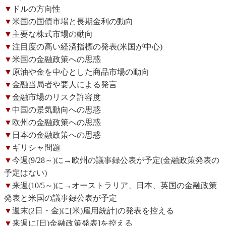
▼
ドルの方向性
▼
米国の国債市場と長期金利の動向
▼
主要な株式市場の動向
▼
注目度の高い経済指標の発表(米国が中心)
▼
米国の金融政策への思惑
▼
原油や金を中心とした商品市場の動向
▼
金融当局者や要人による発言
▼
金融市場のリスク許容度
▼
中国の景気動向への思惑
▼
欧州の金融政策への思惑
▼
日本の金融政策への思惑
▼
ギリシャ問題
▼
今週(9/28～)に→欧州の議事録公表が予定(金融政策発表の
予定はない)
▼
来週(10/5～)に→オーストラリア、日本、英国の金融政策
発表と米国の議事録公表が予定
▼
週末(2日・金)に[米)雇用統計]の発表を控える
▼
来週に[日)金融政策発表]を控える