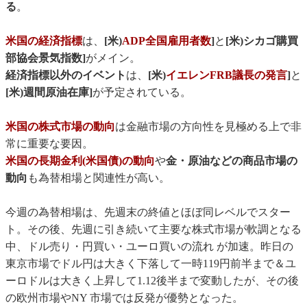
る
。
米国の経済指標
は、
[米)
ADP全国雇用者数
]
と
[米)シカゴ購買
部協会景気指数]
がメイン。
経済指標以外のイベント
は、
[米)
イエレンFRB議長の発言
]
と
[米)週間原油在庫]
が予定されている。
米国の株式市場の動向
は金融市場の方向性を見極める上で非
常に重要な要因。
米国の長期金利(米国債)の動向
や
金・原油などの商品市場の
動向
も為替相場と関連性が高い。
今週の為替相場は、先週末の終値とほぼ同レベルでスター
ト。その後、先週に引き続いて主要な株式市場が軟調となる
中、ドル売り・円買い・ユーロ買いの流れ が加速。昨日の
東京市場でドル円は大きく下落して一時119円前半まで＆ユ
ーロドルは大きく上昇して1.12後半まで変動したが、その後
の欧州市場やNY 市場では反発が優勢となった。