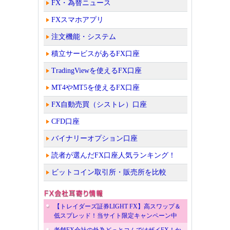
FX・為替ニュース
FXスマホアプリ
注文機能・システム
積立サービスがあるFX口座
TradingViewを使えるFX口座
MT4やMT5を使えるFX口座
FX自動売買（シストレ）口座
CFD口座
バイナリーオプション口座
読者が選んだFX口座人気ランキング！
ビットコイン取引所・販売所を比較
【トレイダーズ証券LIGHT FX】高スワップ＆
低スプレッド！当サイト限定キャンペーン中
老舗FX会社の外為どっとコムではザイFX！か