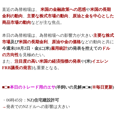
直近の為替相場は、
米国の金融政策への思惑
や
米国の長期
金利の動向
、
主要な株式市場の動向
、
原油と金を中心とした
商品市場の動向
などが主な焦点。
本日の為替相場は、為替相場への影響力が大きい
主要な株式
市場
及び
米国の長期金利
、
原油や金の価格
などの動向と共に
今週末(10月2日・金)に[米)
雇用統計
]の発表を控えての
ドル
の方向性
を見極めたい。
また、
注目度の高い米国の経済指標の発表
や
[米)
イエレン
FRB議長の発言
]
も重要となる。
■□■
本日のトレード用のエサ
(羊飼いの見解)■□■(
※毎日更新
)
・06時45分：
NZ)住宅建設許可
→
発表でのNZドルへの影響は大きい