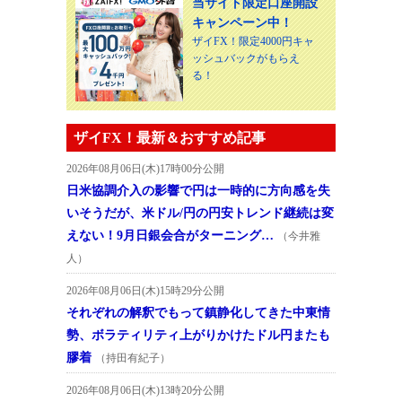
当サイト限定口座開設
キャンペーン中！
ザイFX！限定4000円キャ
ッシュバックがもらえ
る！
ザイFX！最新＆おすすめ記事
2026年08月06日(木)17時00分公開
日米協調介入の影響で円は一時的に方向感を失
いそうだが、米ドル/円の円安トレンド継続は変
えない！9月日銀会合がターニング…
（今井雅
人）
2026年08月06日(木)15時29分公開
それぞれの解釈でもって鎮静化してきた中東情
勢、ボラティリティ上がりかけたドル円またも
膠着
（持田有紀子）
2026年08月06日(木)13時20分公開