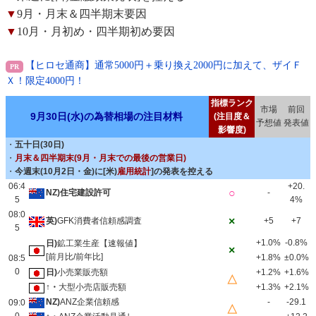
▼
9月・月末＆四半期末要因
▼
10月・月初め・四半期初め要因
【ヒロセ通商】通常5000円＋乗り換え2000円に加えて、ザイＦ
Ｘ！限定4000円！
指標ランク
市場
前回
9月30日(水)の為替相場の注目材料
(注目度＆
予想値
発表値
影響度)
・
五十日(30日)
・
月末＆四半期末(9月・月末での最後の営業日)
・
今週末(10月2日・金)に[米)
雇用統計
]の発表を控える
06:4
+20.
○
NZ)住宅建設許可
-
5
4%
08:0
×
英)
GFK消費者信頼感調査
+5
+7
5
+1.0%
-0.8%
日)
鉱工業生産【速報値】
×
[前月比/前年比]
+1.8%
±0.0%
08:5
0
日)
小売業販売額
+1.2%
+1.6%
△
↑・
大型小売店販売額
+1.3%
+2.1%
NZ)
ANZ企業信頼感
-
-29.1
09:0
△