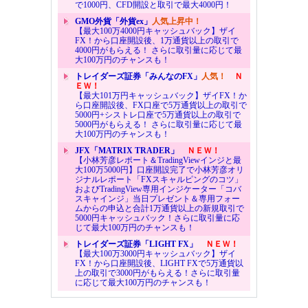
で1000円、CFD開設と取引で最大4000円！
GMO外貨「外貨ex」
人気上昇中！
【最大100万4000円キャッシュバック】ザイ
FX！から口座開設後、1万通貨以上の取引で
4000円がもらえる！ さらに取引量に応じて最
大100万円のチャンスも！
トレイダーズ証券「みんなのFX」
人気！
Ｎ
ＥＷ！
【最大101万円キャッシュバック】ザイFX！か
ら口座開設後、FX口座で5万通貨以上の取引で
5000円+シストレ口座で5万通貨以上の取引で
5000円がもらえる！ さらに取引量に応じて最
大100万円のチャンスも！
JFX「MATRIX TRADER」
ＮＥＷ！
【小林芳彦レポート＆TradingViewインジと最
大100万5000円】口座開設完了で小林芳彦オリ
ジナルレポート「FXスキャルピングのコツ」
およびTradingView専用インジケーター「コバ
スキャインジ」当日プレゼント＆専用フォー
ムからの申込と合計1万通貨以上の新規取引で
5000円キャッシュバック！さらに取引量に応
じて最大100万円のチャンスも！
トレイダーズ証券「LIGHT FX」
ＮＥＷ！
【最大100万3000円キャッシュバック】ザイ
FX！から口座開設後、LIGHT FXで5万通貨以
上の取引で3000円がもらえる！さらに取引量
に応じて最大100万円のチャンスも！