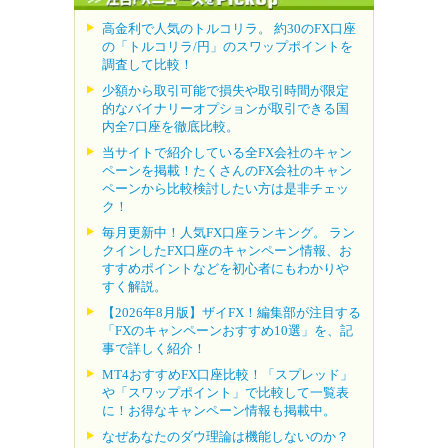
高金利で人気のトルコリラ。 約30のFX口座
の「トルコリラ/円」のスワップポイントを
調査して比較！
少額から取引可能で損失や取引時間が限定
的なバイナリーオプションが取引できる国
内全7口座を徹底比較。
当サイトで紹介している全FX会社のキャン
ペーンを掲載！たくさんのFX会社のキャン
ペーンから比較検討したい方は是非チェッ
ク！
毎月更新中！人気FX口座ランキング。 ラン
クインしたFX口座のキャンペーン情報、お
すすめポイントなどを初心者にもわかりや
すく解説。
【2026年8月版】ザイFX！編集部が注目する
「FXのキャンペーンおすすめ10選」を、記
事で詳しく紹介！
MT4おすすめFX口座比較！「スプレッド」
や「スワップポイント」で比較して一覧表
に！お得なキャンペーン情報も掲載中。
なぜあなたのダウ理論は機能しないのか？