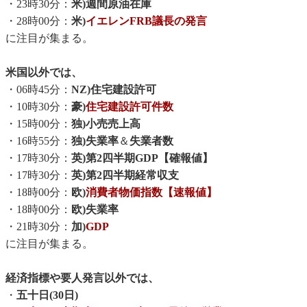
・23時30分：
米)週間原油在庫
・28時00分：
米)
イエレンFRB議長の発言
に注目が集まる。
米国以外では、
・06時45分：
NZ)住宅建設許可
・10時30分：
豪)
住宅建設許可件数
・15時00分：
独)小売売上高
・16時55分：
独)失業率
＆
失業者数
・17時30分：
英)第2四半期GDP【確報値】
・17時30分：
英)第2四半期経常収支
・18時00分：
欧)
消費者物価指数【速報値】
・18時00分：
欧)失業率
・21時30分：
加)
GDP
に注目が集まる。
経済指標や要人発言以外では、
・
五十日(30日)