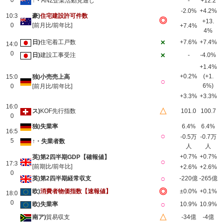
0
↑・
ANZ企業活動見通し
-
+12.2
-2.0%
+4.2%
10:3
豪)
住宅建設許可件数
◎
+13.
0
[前月比/前年比]
+7.4%
4%
×
日)
住宅着工戸数
+7.6%
+7.4%
14:0
0
×
日)
建設工事受注
-
-4.0%
+1.4%
+0.2%
(+1.
15:0
独)小売売上高
○
6%)
0
[前月比/前年比]
+3.3%
+3.3%
16:0
△
ス)
KOF先行指数
101.0
100.7
0
独)失業率
6.4%
6.4%
16:5
○
-0.5万
-0.7万
5
↑・失業者数
人
人
+0.7%
+0.7%
英)第2四半期GDP【確報値】
○
17:3
[前期比/前年比]
+2.6%
+2.6%
0
○
英)第2四半期経常収支
-220億
-265億
◎
欧)
消費者物価指数【速報値】
±0.0%
+0.1%
18:0
0
○
欧)失業率
10.9%
10.9%
△
南ア)
貿易収支
-34億
-4億