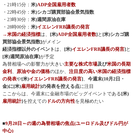
・21時15分：
米)
ADP全国雇用者数
・22時45分：
米)シカゴ購買部協会景気指数
・23時30分：
米)週間原油在庫
・28時00分：
米)
イエレンFRB議長の発言
→
米国の経済指標
は、
[米)
ADP全国雇用者数
]
と
[米)シカゴ購
買部協会景気指数]
がメイン
経済指標以外のイベント
は、
[米)
イエレンFRB議長の発言
]
と
[米)週間原油在庫]
が予定
為替相場への影響力が大きい
主要な株式市場
及び
米国の長期
金利
、
原油や金の価格
のほか、
注目度の高い米国の経済指標
の発表
や
[米)
イエレンFRB議長の発言
]
、
今週末(10月2日・
金)に[米)
雇用統計
]の発表を控える点
に注目
ここからは、今週末に金融市場のビッグイベントである
[米)
雇用統計
]
を控えての
ドルの方向性
を見極めたい
■
9月28日～の週の為替相場の焦点(ユーロドル及びドル円が
中心)