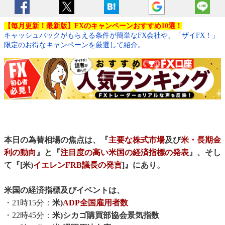
【毎月更新！最新版】FXのキャンペーンおすすめ10選！
キャッシュバックがもらえる条件が簡単なFX会社や、「ザイFX！」
限定のお得なキャンペーンを厳選して紹介。
本日の為替相場の焦点は、『
主要な株式市場
及び
米・長期金
利の動向
』と『
注目度の高い米国の経済指標の発表
』、そし
て『[米)
イエレンFRB議長の発言
]』にあり。
米国の経済指標及びイベントは、
・21時15分：
米)
ADP全国雇用者数
・22時45分：
米)シカゴ購買部協会景気指数