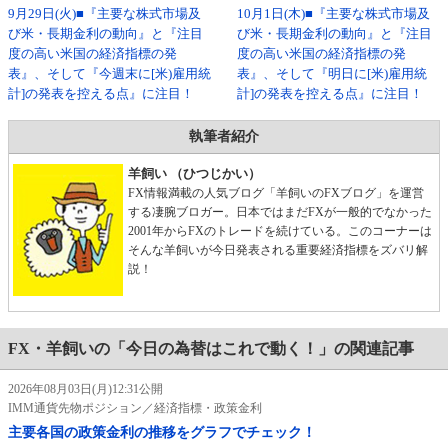
9月29日(火)■『主要な株式市場及
10月1日(木)■『主要な株式市場及
び米・長期金利の動向』と『注目
び米・長期金利の動向』と『注目
度の高い米国の経済指標の発
度の高い米国の経済指標の発
表』、そして『今週末に[米)雇用統
表』、そして『明日に[米)雇用統
計]の発表を控える点』に注目！
計]の発表を控える点』に注目！
執筆者紹介
羊飼い （ひつじかい）
FX情報満載の人気ブログ「羊飼いのFXブログ」を運営
する凄腕ブロガー。日本ではまだFXが一般的でなかった
2001年からFXのトレードを続けている。このコーナーは
そんな羊飼いが今日発表される重要経済指標をズバリ解
説！
FX・羊飼いの「今日の為替はこれで動く！」の関連記事
2026年08月03日(月)12:31公開
IMM通貨先物ポジション／経済指標・政策金利
主要各国の政策金利の推移をグラフでチェック！