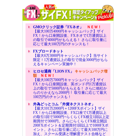
GMOクリック証券「FXネオ」
ＮＥＷ！
【最大100万4000円キャッシュバック】ザイ
FX！から口座開設後、FXネオで1万通貨以上
の取引で4000円がもらえる！ さらに取引量に
応じて最大100万円のチャンスも！
FXブロードネット
【最大6万3000円キャッシュバック】当サイト
限定！1万通貨以上の取引で現金3000円がもら
えるキャンペーン実施中！
ヒロセ通商「LION FX」
キャッシュバック増
額
ＮＥＷ！
【最大100万7000円キャッシュバック】ザイ
FX！から口座開設後、英ポンド/円1万通貨以
上の取引で5000円がもらえる！ さらに他社か
らのりかえなら2000円！ 取引量に応じて最大
100万円のチャンスも！
外為どっとコム「外貨ネクストネオ」
【最大101万2000円＋1200FXポイント】ザイ
FX！から口座開設後、FX口座で1万通貨以上
の取引1回で5000円+らくらくFX積立1回以上定
期買付で3000円。さらにらくらくFX積立開設
200FXポイント＆定期買付1回以上で1000FXポ
イント。さらに取引量に応じて最大100万円に
加え、スクール受講と理解度テスト合格など