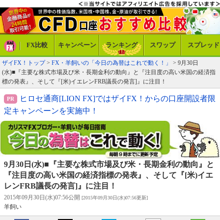
FX比較
キャンペーン
ランキング
スワップ
スプレッド
ザイFX！トップ
>
FX・羊飼いの「今日の為替はこれで動く！」
> 9月30日
(水)■『主要な株式市場及び米・長期金利の動向』と『注目度の高い米国の経済指
標の発表』、そして『[米)イエレンFRB議長の発言]』に注目！
ヒロセ通商[LION FX]ではザイFX！からの口座開設者限
定キャンペーンを実施中！
9月30日(水)■『主要な株式市場及び米・長期金利の動向』と
『注目度の高い米国の経済指標の発表』、そして『[米)イエ
レンFRB議長の発言]』に注目！
2015年09月30日(水)07:56公開
[2015年09月30日(水)07:56更新]
羊飼い