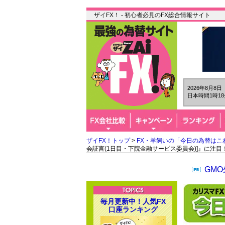
ザイFX！ - 初心者必見のFX総合情報サイト
2026年8月8
日本時間1時18
ザイFX！トップ
>
FX・羊飼いの「今日の為替はこ
会証言(1日目・下院金融サービス委員会)]』に注目
GM
毎月更新中！人気FX
口座ランキング