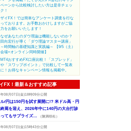
ペーンから比較検討したい方は是非チェッ
ク！
ザイFX！では簡単なアンケート調査を行な
っております。お手数おかけしますがご協
力をお願いいたします！
なぜあなたのダウ理論は機能しないのか？
田向宏行が導く「ダウ理論マスター講座」
～時間軸の基礎知識と実践編～ 【9/5（土）
会場+オンライン同時開催】
MT4おすすめFX口座比較！「スプレッド」
や「スワップポイント」で比較して一覧表
に！お得なキャンペーン情報も掲載中。
イFX！最新＆おすすめ記事
6年08月07日(金)18時09分公開
ル/円は150円を試す展開に!? 米ドル高・円
終焉を迎え、2026年中に140円の大台打診
あってもサプライズ…
（陳満咲杜）
6年08月07日(金)15時43分公開