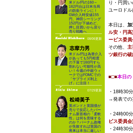
り・円買い
米ドル/円の160～
162円台は日米当局
ユーロドル
の防衛ラインに！
GW介入時安値155
円、神田シーリング
152円が下値めど、
本日は、
加
押し目買いから戻り
売り戦略へ
ル安・円高
08/06更新
ービス委員
その他、
主
米ドル/円は為替介入
ツ銀行の破
があっても5円程度
の下落で160円すら
割れない可能性が高
い！今週の中銀ウィ
ークではFOMCでの
■□■
本日の
「サプライズ利上
げ」に注目！
07/29更新
・18時30
→発表での
英ポンドと英国債が
売りで反応したバー
・24時00
ナム新首相の「柔軟
性」は何を意味する
ビス委員会
のか？バーナム政権
が失敗すれば英国の
・24時30
将来は本当に厳しい