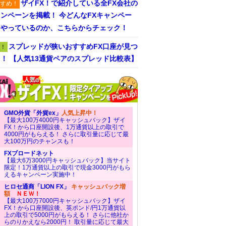
ザイFX！で紹介している全FX会社の
すめ！
ンペーンを掲載！ 今どんなFXキャンペー
をやっているのか、こちらからチェック！
スプレッドが狭いおすすめFX口座が見つ
！
！ 【人気13通貨ペアのスプレッド比較表】
GMO外貨「外貨ex」
人気上昇中！
【最大100万4000円キャッシュバック】ザイ
FX！から口座開設後、1万通貨以上の取引で
4000円がもらえる！ さらに取引量に応じて最
大100万円のチャンスも！
FXブロードネット
【最大6万3000円キャッシュバック】当サイト
限定！1万通貨以上の取引で現金3000円がもら
えるキャンペーン実施中！
ヒロセ通商「LION FX」
キャッシュバック増
額
ＮＥＷ！
【最大100万7000円キャッシュバック】ザイ
FX！から口座開設後、英ポンド/円1万通貨以
上の取引で5000円がもらえる！ さらに他社か
らのりかえなら2000円！ 取引量に応じて最大