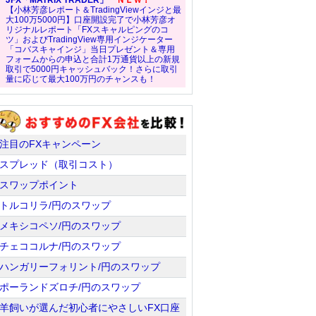
JFX「MATRIX TRADER」
ＮＥＷ！
【小林芳彦レポート＆TradingViewインジと最
大100万5000円】口座開設完了で小林芳彦オ
リジナルレポート「FXスキャルピングのコ
ツ」およびTradingView専用インジケーター
「コバスキャインジ」当日プレゼント＆専用
フォームからの申込と合計1万通貨以上の新規
取引で5000円キャッシュバック！さらに取引
量に応じて最大100万円のチャンスも！
注目のFXキャンペーン
スプレッド（取引コスト）
スワップポイント
トルコリラ/円のスワップ
メキシコペソ/円のスワップ
チェココルナ/円のスワップ
ハンガリーフォリント/円のスワップ
ポーランドズロチ/円のスワップ
羊飼いが選んだ初心者にやさしいFX口座