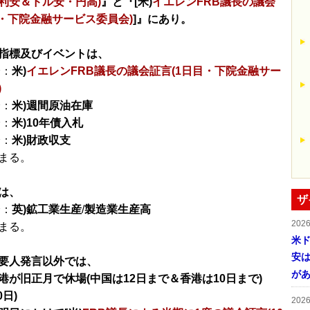
利安＆ドル安・円高)
』と『[米)
イエレンFRB議長の議会
目・下院金融サービス委員会)
]』にあり。
指標及びイベントは、
分：
米)
イエレンFRB議長の議会証言(1日目・下院金融サー
)
分：
米)週間原油在庫
分：
米)10年債入札
分：
米)財政収支
まる。
は、
ザ
分：
英)鉱工業生産
/
製造業生産高
202
まる。
米ド
安は
要人発言以外では、
が
港が旧正月で休場(中国は12日まで＆香港は10日まで)
0日)
202