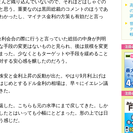
んど織り込んでいないので、それほどはしゃぐの
と思う。重要なのは黒田総裁のコメントのほうであ
わかったし、マイナス金利の方策も有効だと言っ
利会合の際に行うと言っていた総括の中身が判明
な手段の変更はないものと見られ、後は規模を変更
まった。少なくともターゲットや手段を緩めること
対する安心感を醸したのだろう。
安と金利上昇の反動が出た。やはり9月利上げは
はじめとするドル金利の相場は、早々にイエレン議
きた。
返した。こちらも元の水準にまで戻してきた。しか
したとはいっても小幅にとどまった。形の上では日
う感じだ。