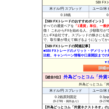
SBI 
米ドル/円 スプレッド
ユーロ/米
0.18銭
0
【SBI FXトレードのおすすめポイント】
すべての通貨ペアを
「1通貨」単位、一般的
徴！ これからFXを始める人、少額取引が
たいFX会社です。スプレッドの狭さにも定
で、取引量が増えて稼げるようになってか
【SBI FXトレードの関連記事】
■SBI FXトレードのメリット・デメリッ
比較、キャンペーン情報や口座開設までの
▼
外為どっとコム「外貨
【総合3位】
外為どっとコム「
米ドル/円 スプレッド
ユーロ/米
0.2銭原則固定
0.3p
(9-27時・例外あり)
(9-2
【外為どっとコム「外貨ネクストネオ」の