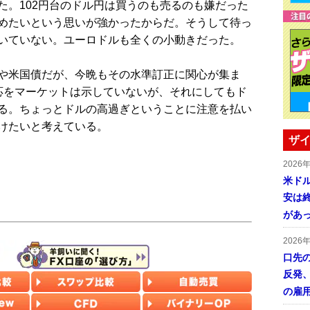
。102円台のドル円は買うのも売るのも嫌だった
めたいという思いが強かったからだ。そうして待っ
いていない。ユーロドルも全くの小動きだった。
や米国債だが、今晩もその水準訂正に関心が集ま
応をマーケットは示していないが、それにしてもド
る。ちょっとドルの高過ぎということに注意を払い
けたいと考えている。
ザイ
2026
米ドル
安は終
があ
2026
口先
反発
の雇