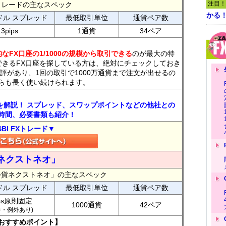
注目！
FXトレードの主なスペック
かる
ドル スプレッド
最低取引単位
通貨ペア数
.3pips
1通貨
34ペア
なFX口座の1/1000の規模から取引できる
のが最大の特
できるFX口座を探している方は、絶対にチェックしておき
評があり、1回の取引で1000万通貨まで注文が出せるの
らも長く使い続けられます。
トを解説！ スプレッド、スワップポイントなどの他社との
時間、必要書類も紹介！
SBI FXトレード▼
ネクストネオ」
外貨ネクストネオ」の主なスペック
ドル スプレッド
最低取引単位
通貨ペア数
ips原則固定
1000通貨
42ペア
7時・例外あり)
おすすめポイント】