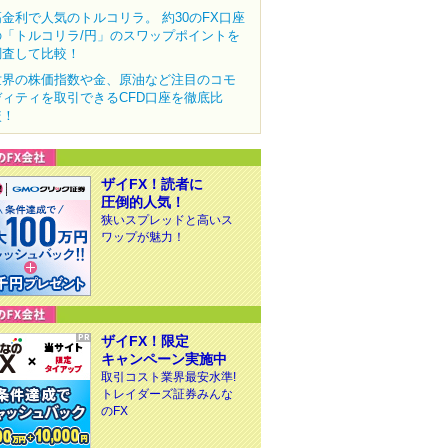
高金利で人気のトルコリラ。 約30のFX口座
の「トルコリラ/円」のスワップポイントを
調査して比較！
世界の株価指数や金、原油など注目のコモ
ディティを取引できるCFD口座を徹底比
較！
ザイFX！読者に
圧倒的人気！
狭いスプレッドと高いス
ワップが魅力！
ザイFX！限定
キャンペーン実施中
取引コスト業界最安水準!
トレイダーズ証券みんな
のFX