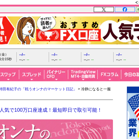
日（金）
--/--
--/--
--/--
--/--
1分16秒
--.--
--
--.--
--
--.--
--
--.--
--
持田有紀子の「戦うオンナのマーケット日記」
> 冷静になると一服
人気で100万口座達成！最短即日で取引可能！