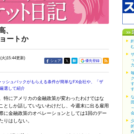
高、
ョートか
(火)15:44更新)
シェア
優先登録
ャッシュバックがもらえる条件が簡単なFX会社や、「ザ
を厳選して紹介
。特にアメリカの金融政策が変わったわけではな
ことしか話していないわけだし、今週末に出る雇用
際に金融政策のオペレーションとしては1回のデー
たりはしない。