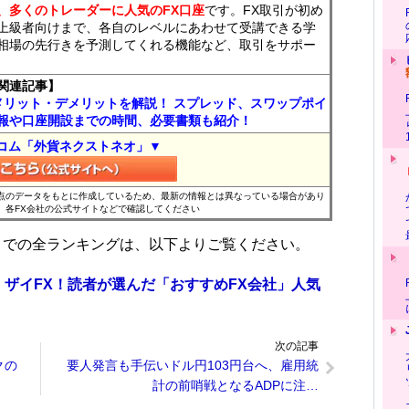
、多くのトレーダーに人気のFX口座
です。FX取引が初め
上級者向けまで、各自のレベルにあわせて受講できる学
相場の先行きを予測してくれる機能など、取引をサポー
関連記事】
メリット・デメリットを解説！ スプレッド、スワップポイ
報や口座開設までの時間、必要書類も紹介！
コム「外貨ネクストネオ」▼
時点のデータをもとに作成しているため、最新の情報とは異なっている場合があり
、各FX会社の公式サイトなどで確認してください
位までの全ランキングは、以下よりご覧ください。
 ザイFX！読者が選んだ「おすすめFX会社」人気
次の記事
クの
要人発言も手伝いドル円103円台へ、雇用統
計の前哨戦となるADPに注…