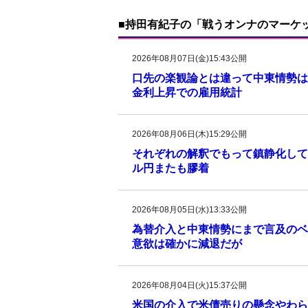
■持田有紀子の「戦うオンナのマーケ
2026年08月07日(金)15:43公開
口先の楽観論とは違って中東情勢は
金利上昇での雇用統計
2026年08月06日(木)15:29公開
それぞれの解釈でもって鎮静化して
ル円またも膠着
2026年08月05日(水)13:33公開
為替介入と中東情勢にまで言及のベ
意欲は確かに減退だが
2026年08月04日(火)15:37公開
米国の介入で米債売りの懸念やわら