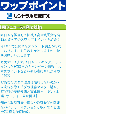
約40口座を調査して比較！高金利通貨を含
む12通貨ペアのスワップポイントを紹介！
ザイFX！では簡単なアンケート調査を行な
っております。お手数おかけしますがご協
力をお願いいたします！
毎月更新中！人気FX口座ランキング。 ラン
クインしたFX口座のキャンペーン情報、お
すすめポイントなどを初心者にもわかりや
すく解説。
なぜあなたのダウ理論は機能しないのか？
田向宏行が導く「ダウ理論マスター講座」
～時間軸の基礎知識と実践編～ 【9/5（土）
会場+オンライン同時開催】
少額から取引可能で損失や取引時間が限定
的なバイナリーオプションが取引できる国
内全7口座を徹底比較。