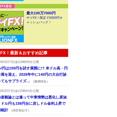
最大100万7000円
ザイFX！限定で5000円キ
ャッシュバック！
FX！最新＆おすすめ記事
年08月07日(金)18時09分公開
/円は150円を試す展開に!? 米ドル高・円
焉を迎え、2026年中に140円の大台打診
ってもサプライズ…
（陳満咲杜）
年08月07日(金)15時43分公開
の楽観論とは違って中東情勢は悪化し原油
、ドル円も158円台に戻しドル金利上昇で
用統計
（持田有紀子）