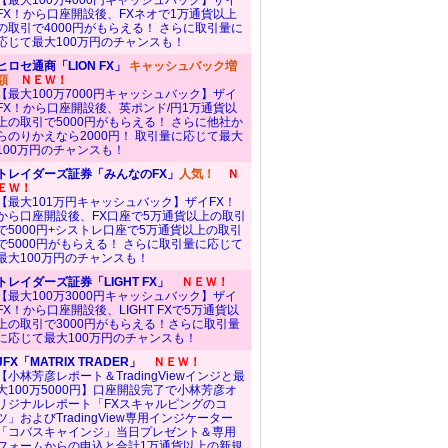
【最大100万4000円キャッシュバック】ザイ
FX！から口座開設後、FXネオで1万通貨以上
の取引で4000円がもらえる！ さらに取引量に
応じて最大100万円のチャンスも！
ヒロセ通商「LION FX」
キャッシュバック増
額
ＮＥＷ！
【最大100万7000円キャッシュバック】ザイ
FX！から口座開設後、英ポンド/円1万通貨以
上の取引で5000円がもらえる！ さらに他社か
らのりかえなら2000円！ 取引量に応じて最大
100万円のチャンスも！
トレイダーズ証券「みんなのFX」
人気！
Ｎ
ＥＷ！
【最大101万円キャッシュバック】ザイFX！
から口座開設後、FX口座で5万通貨以上の取引
で5000円+シストレ口座で5万通貨以上の取引
で5000円がもらえる！ さらに取引量に応じて
最大100万円のチャンスも！
トレイダーズ証券「LIGHT FX」
ＮＥＷ！
【最大100万3000円キャッシュバック】ザイ
FX！から口座開設後、LIGHT FXで5万通貨以
上の取引で3000円がもらえる！さらに取引量
に応じて最大100万円のチャンスも！
JFX「MATRIX TRADER」
ＮＥＷ！
【小林芳彦レポート＆TradingViewインジと最
大100万5000円】口座開設完了で小林芳彦オ
リジナルレポート「FXスキャルピングのコ
ツ」およびTradingView専用インジケーター
「コバスキャインジ」当日プレゼント＆専用
フォームからの申込と合計1万通貨以上の新規