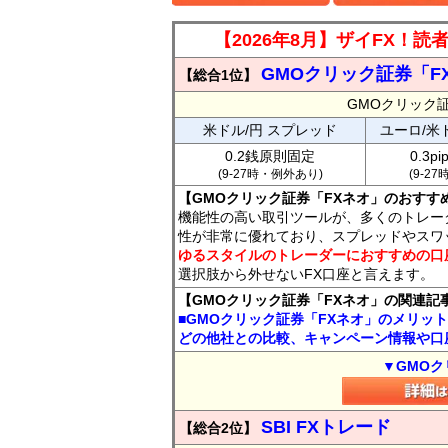
【2026年8月】ザイFX！
GMOクリック証券「F
【総合1位】
GMOクリック
米ドル/円 スプレッド
ユーロ/米
0.2銭原則固定
0.3p
(9-27時・例外あり)
(9-2
【GMOクリック証券「FXネオ」のおすす
機能性の高い取引ツールが、多くのトレー
性が非常に優れており、スプレッドやスワ
ゆるスタイルのトレーダーにおすすめの口
選択肢から外せないFX口座と言えます。
【GMOクリック証券「FXネオ」の関連記
■GMOクリック証券「FXネオ」のメリッ
どの他社との比較、キャンペーン情報や口
▼GMOク
SBI FXトレード
【総合2位】