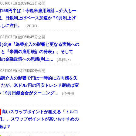
年08月07日(金)09時11分公開
円158円半ば！今晩米雇用統計→介入も一
戒。日銀利上げペース加速か？9月利上げ
らしに注目。
（ZERO）
年08月07日(金)06時45分公開
日(金)■『為替介入の影響と更なる実施への
』と『米国の雇用統計の発表』、そして
国の金融政策への思惑(利上…
（羊飼い）
年08月06日(木)17時00分公開
協調介入の影響で円は一時的に方向感を失
うだが、米ドル/円の円安トレンド継続は変
い！9月日銀会合がターニング…
（今井雅
高いスワップポイントが狙える「トルコ
/円」。スワップポイントが高いおすすめの
座は？