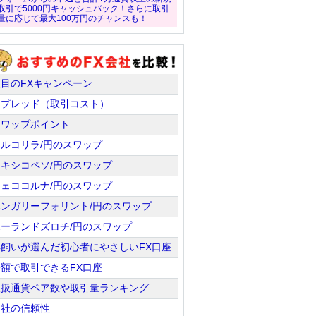
取引で5000円キャッシュバック！さらに取引
量に応じて最大100万円のチャンスも！
注目のFXキャンペーン
スプレッド（取引コスト）
スワップポイント
トルコリラ/円のスワップ
メキシコペソ/円のスワップ
チェココルナ/円のスワップ
ハンガリーフォリント/円のスワップ
ポーランドズロチ/円のスワップ
羊飼いが選んだ初心者にやさしいFX口座
少額で取引できるFX口座
取扱通貨ペア数や取引量ランキング
会社の信頼性