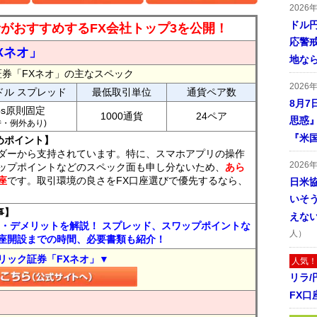
2026
ドル
読者がおすすめするFX会社トップ3を公開！
応警
Xネオ」
地な
証券「FXネオ」の主なスペック
2026
ドル スプレッド
最低取引単位
通貨ペア数
8月7
ips原則固定
1000通貨
24ペア
思惑
7時・例外あり)
『米
めポイント】
ダーから支持されています。特に、スマホアプリの操作
2026
ップポイントなどのスペック面も申し分ないため、
あら
座
です。取引環境の良さをFX口座選びで優先するなら、
日米
いそ
事】
えな
ト・デメリットを解説！ スプレッド、スワップポイントな
人）
座開設までの時間、必要書類も紹介！
リック証券「FXネオ」▼
人気！
リラ
FX口