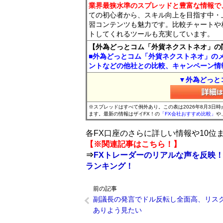
業界最狭水準のスプレッドと豊富な情報で
ての初心者から、スキル向上を目指す中・
習コンテンツも魅力です。比較チャートや
トしてくれるツールも充実しています。
【外為どっとコム「外貨ネクストネオ」の
■外為どっとコム「外貨ネクストネオ」の
ントなどの他社との比較、キャンペーン情
▼外為どっと
※スプレッドはすべて例外あり。この表は2026年8月3日
ます。最新の情報はザイFX！の
「FX会社おすすめ比較」
や
各FX口座のさらに詳しい情報や10
【※関連記事はこちら！】
⇒
FXトレーダーのリアルな声を反映！
ランキング！
前の記事
副議長の発言でドル反転し全面高、リス
ありよう見たい