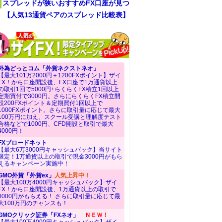
スプレッドが狭いおすすめFX口座が見つ
！ 【人気13通貨ペアのスプレッド比較表】
外為どっとコム「外貨ネクストネオ」
【最大101万2000円＋1200FXポイント】ザイ
FX！から口座開設後、FX口座で1万通貨以上
の取引1回で5000円+らくらくFX積立1回以上
定期買付で3000円。さらにらくらくFX積立開
設200FXポイント＆定期買付1回以上で
1000FXポイント。さらに取引量に応じて最大
100万円に加え、スクール受講と理解度テスト
合格などで1000円、CFD開設と取引で最大
4000円！
FXブロードネット
【最大6万3000円キャッシュバック】当サイト
限定！1万通貨以上の取引で現金3000円がもら
えるキャンペーン実施中！
GMO外貨「外貨ex」
人気上昇中！
【最大100万4000円キャッシュバック】ザイ
FX！から口座開設後、1万通貨以上の取引で
4000円がもらえる！ さらに取引量に応じて最
大100万円のチャンスも！
GMOクリック証券「FXネオ」
ＮＥＷ！