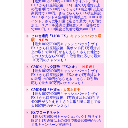
【最大101万2000円＋1200FXポイント】ザイ
FX！から口座開設後、FX口座で1万通貨以上
の取引1回で5000円+らくらくFX積立1回以上定
期買付で3000円。さらにらくらくFX積立開設
200FXポイント＆定期買付1回以上で1000FXポ
イント。さらに取引量に応じて最大100万円に
加え、スクール受講と理解度テスト合格など
で1000円、CFD開設と取引で最大4000円！
ヒロセ通商「LION FX」
キャッシュバック増
額
ＮＥＷ！
【最大100万7000円キャッシュバック】ザイ
FX！から口座開設後、英ポンド/円1万通貨以
上の取引で5000円がもらえる！ さらに他社か
らのりかえなら2000円！ 取引量に応じて最大
100万円のチャンスも！
GMOクリック証券「FXネオ」
ＮＥＷ！
【最大100万4000円キャッシュバック】ザイ
FX！から口座開設後、FXネオで1万通貨以上
の取引で4000円がもらえる！ さらに取引量に
応じて最大100万円のチャンスも！
GMO外貨「外貨ex」
人気上昇中！
【最大100万4000円キャッシュバック】ザイ
FX！から口座開設後、1万通貨以上の取引で
4000円がもらえる！ さらに取引量に応じて最
大100万円のチャンスも！
FXブロードネット
【最大6万3000円キャッシュバック】当サイト
限定！1万通貨以上の取引で現金3000円がもら
えるキャンペーン実施中！