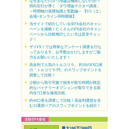
なぜあなたのダウ理論は機能しないのか？
田向宏行が導く「ダウ理論マスター講座」
～時間軸の基礎知識と実践編～ 【9/5（土）
会場+オンライン同時開催】
当サイトで紹介している全FX会社のキャン
ペーンを掲載！たくさんのFX会社のキャン
ペーンから比較検討したい方は是非チェッ
ク！
ザイFX！では簡単なアンケート調査を行な
っております。お手数おかけしますがご協
力をお願いいたします！
高金利で人気のトルコリラ。 約30のFX口座
の「トルコリラ/円」のスワップポイントを
調査して比較！
少額から取引可能で損失や取引時間が限定
的なバイナリーオプションが取引できる国
内全7口座を徹底比較。
約40口座を調査して比較！高金利通貨を含
む12通貨ペアのスワップポイントを紹介！
最大100万7000円