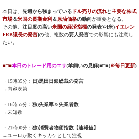
本日は、
先週から強まっている
ドル売りの流れ
と
主要な株式
市場
＆
米国の長期金利
＆
原油価格
の動向
が重要となる。
その他、
注目度の高い
米国の経済指標
の発表
や
[米)
イエレン
FRB議長の発言
]
の他、複数の
要人発言
での影響にも注意し
たい。
■□■
本日のトレード用のエサ
(羊飼いの見解)■□■(
※毎日更新
)
・15時35分：
日)黒田日銀総裁の発言
→内容次第
・16時55分：
独)失業率
＆
失業者数
→未知数
・21時00分：
独)消費者物価指数【速報値】
→ユーロが動くキッカケとして注視