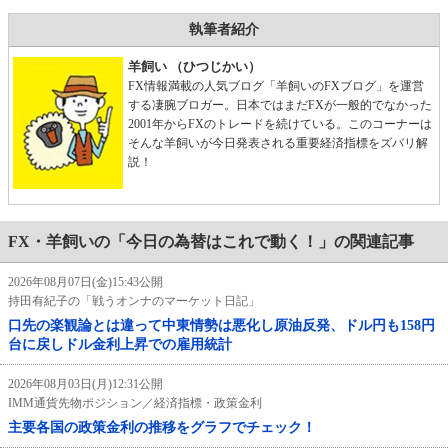
執筆者紹介
羊飼い （ひつじかい）
FX情報満載の人気ブログ「羊飼いのFXブログ」を運営
する凄腕ブロガー。日本ではまだFXが一般的でなかった
2001年からFXのトレードを続けている。このコーナーは
そんな羊飼いが今日発表される重要経済指標をズバリ解
説！
FX・羊飼いの「今日の為替はこれで動く！」の関連記事
2026年08月07日(金)15:43公開
持田有紀子の「戦うオンナのマーケット日記」
口先の楽観論とは違って中東情勢は悪化し原油反発、ドル円も158円
台に戻しドル金利上昇での雇用統計
2026年08月03日(月)12:31公開
IMM通貨先物ポジション／経済指標・政策金利
主要各国の政策金利の推移をグラフでチェック！