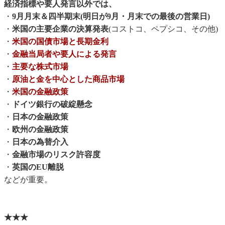
経済指標や要人発言以外では、
・
9月月末＆四半期末(明日が9月・月末での最後の営業日)
・
米国の主要企業の決算発表
(コストコ、ペプシコ、その他)
・
米国の国債市場と長期金利
・
金融当局者や要人による発言
・
主要な株式市場
・
原油と金を中心とした商品市場
・
米国の金融政策
・
ドイツ銀行の破綻懸念
・
日本の金融政策
・
欧州の金融政策
・
日本の為替介入
・
金融市場のリスク許容度
・
英国のEU離脱
などが重要。
★★★