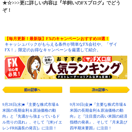
★☆>>>更に詳しい内容は『羊飼いのFXブログ』でどう
ぞ！
【毎月更新！最新版】FXのキャンペーンおすすめ10選！
キャッシュバックがもらえる条件が簡単なFX会社や、「ザイ
FX！」限定のお得なキャンペーンを厳選して紹介。
9月28日(水)■『主要な株式市場＆
9月30日(金)■『主要な株式市場＆
米国の長期金利＆原油価格の動
米国の長期金利＆原油価格の動
向』と『先週から強まっているド
向』と『注目度の高い米国の経済
ル売りの流れ』、そして『[米)イエ
指標の発表』、そして『月末及び
レンFRB議長の発言]』に注目！
四半期末要因』に注目！