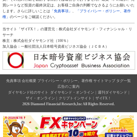
買レートなど投資の最終決定は、お客様ご自身の判断でなさるようにお願いいた
します。さらに詳しいことは
「免責事項」
、
「プライバシー・ポリシー、著作
権」
のページをご確認ください。
当サイト「ザイFX！」の運営元：株式会社ダイヤモンド・フィナンシャル・リ
サーチ
株主：株式会社ダイヤモンド社（100％）
加入協会：一般社団法人日本暗号資産ビジネス協会（ＪＣＢＡ）
免責事項
会社概要
プライバシー・ポリシー、著作権
サイトマップ
タグ一覧
広告のご案内
ダイヤモンド社のサイト
ダイヤモンド・オンライン
|
週刊ダイヤモンド
|
ザイ・オンライン
|
クリプトインサイト
|
ザイFX！
2026 Diamond Financial Research,Inc All Rights Reserved.