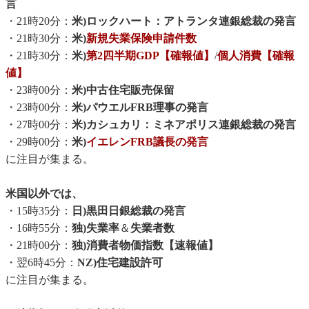
言
・21時20分：
米)ロックハート：アトランタ連銀総裁の発言
・21時30分：
米)
新規失業保険申請件数
・21時30分：
米)
第2四半期GDP【確報値】
/
個人消費【確報
値】
・23時00分：
米)中古住宅販売保留
・23時00分：
米)パウエルFRB理事の発言
・27時00分：
米)カシュカリ：ミネアポリス連銀総裁の発言
・29時00分：
米)
イエレンFRB議長の発言
に注目が集まる。
米国以外では、
・15時35分：
日)黒田日銀総裁の発言
・16時55分：
独)失業率
＆
失業者数
・21時00分：
独)消費者物価指数【速報値】
・翌6時45分：
NZ)住宅建設許可
に注目が集まる。