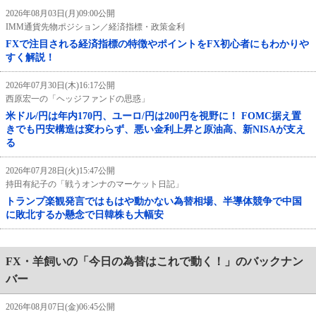
2026年08月03日(月)09:00公開
IMM通貨先物ポジション／経済指標・政策金利
FXで注目される経済指標の特徴やポイントをFX初心者にもわかりや
すく解説！
2026年07月30日(木)16:17公開
西原宏一の「ヘッジファンドの思惑」
米ドル/円は年内170円、ユーロ/円は200円を視野に！ FOMC据え置
きでも円安構造は変わらず、悪い金利上昇と原油高、新NISAが支え
る
2026年07月28日(火)15:47公開
持田有紀子の「戦うオンナのマーケット日記」
トランプ楽観発言ではもはや動かない為替相場、半導体競争で中国
に敗北するか懸念で日韓株も大幅安
FX・羊飼いの「今日の為替はこれで動く！」のバックナン
バー
2026年08月07日(金)06:45公開