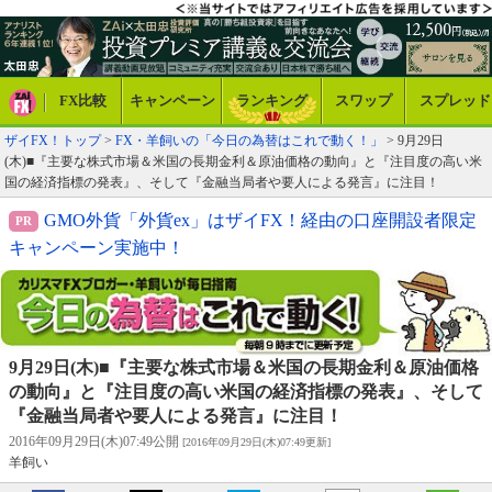
FX比較
キャンペーン
ランキング
スワップ
スプレッド
ザイFX！トップ
>
FX・羊飼いの「今日の為替はこれで動く！」
> 9月29日
(木)■『主要な株式市場＆米国の長期金利＆原油価格の動向』と『注目度の高い米
国の経済指標の発表』、そして『金融当局者や要人による発言』に注目！
GMO外貨「外貨ex」はザイFX！経由の口座開設者限定
キャンペーン実施中！
9月29日(木)■『主要な株式市場＆米国の長期金利＆原油価格
の動向』と『注目度の高い米国の経済指標の発表』、そして
『金融当局者や要人による発言』に注目！
2016年09月29日(木)07:49公開
[2016年09月29日(木)07:49更新]
羊飼い