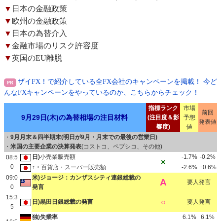
▼
日本の金融政策
▼
欧州の金融政策
▼
日本の為替介入
▼
金融市場のリスク許容度
▼
英国のEU離脱
ザイFX！で紹介している全FX会社のキャンペーンを掲載！ 今ど
んなFXキャンペーンをやっているのか、こちらからチェック！
指標ランク
市場
前回
9月29日(木)の為替相場の注目材料
(注目度＆影
予想
発表値
響度)
値
・
9月月末＆四半期末(明日が9月・月末での最後の営業日)
・
米国の主要企業の決算発表
(コストコ、ペプシコ、その他)
日)
小売業販売額
-1.7%
-0.2%
08:5
×
0
↑・
百貨店・スーパー販売額
-2.6%
+0.6%
09:0
米)ジョージ：カンザスシティ連銀総裁の
A
要人発言
0
発言
15:3
○
日)黒田日銀総裁の発言
要人発言
5
独)失業率
6.1%
6.1%