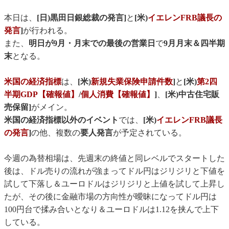
本日は、
[日)黒田日銀総裁の発言]
と
[米)
イエレンFRB議長の
発言
]
が行われる。
また、
明日が9月・月末での最後の営業日
で
9月月末＆四半期
末
となる。
米国の経済指標
は、
[米)
新規失業保険申請件数
]
と
[米)
第2四
半期GDP【確報値】
/
個人消費【確報値】
]
、
[米)中古住宅販
売保留]
がメイン。
米国の経済指標以外のイベント
では、
[米)
イエレンFRB議長
の発言
]
の他、複数の
要人発言
が予定されている。
今週の為替相場は、先週末の終値と同レベルでスタートした
後は、ドル売りの流れが強まってドル円はジリジリと下値を
試して下落し＆ユーロドルはジリジリと上値を試して上昇し
たが、その後に金融市場の方向性が曖昧になってドル円は
100円台で揉み合いとなり＆ユーロドルは1.12を挟んで上下
している。