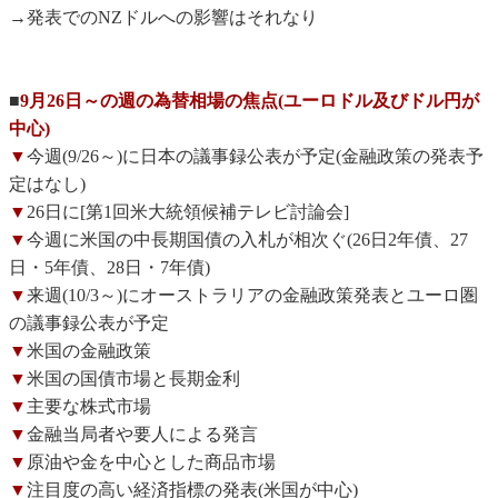
→発表でのNZドルへの影響はそれなり
■
9月26日～の週の為替相場の焦点(ユーロドル及びドル円が
中心)
▼
今週(9/26～)に日本の議事録公表が予定(金融政策の発表予
定はなし)
▼
26日に[第1回米大統領候補テレビ討論会]
▼
今週に米国の中長期国債の入札が相次ぐ(26日2年債、27
日・5年債、28日・7年債)
▼
来週(10/3～)にオーストラリアの金融政策発表とユーロ圏
の議事録公表が予定
▼
米国の金融政策
▼
米国の国債市場と長期金利
▼
主要な株式市場
▼
金融当局者や要人による発言
▼
原油や金を中心とした商品市場
▼
注目度の高い経済指標の発表(米国が中心)