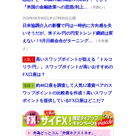
『米国の金融政策への思惑(利上…
（羊飼い）
2026年08月06日(木)17時00分公開
日米協調介入の影響で円は一時的に方向感を失
いそうだが、米ドル/円の円安トレンド継続は変
えない！9月日銀会合がターニング…
（今井雅
人）
高いスワップポイントが狙える「トルコ
人気！
リラ/円」。スワップポイントが高いおすすめの
FX口座は？
約40口座を調査して人気12通貨ペアのス
注目！
ワップポイントの比較表を作成！高いスワップ
ポイントを提供しているFX口座はどこだ？
外為どっとコム「外貨ネクストネオ」