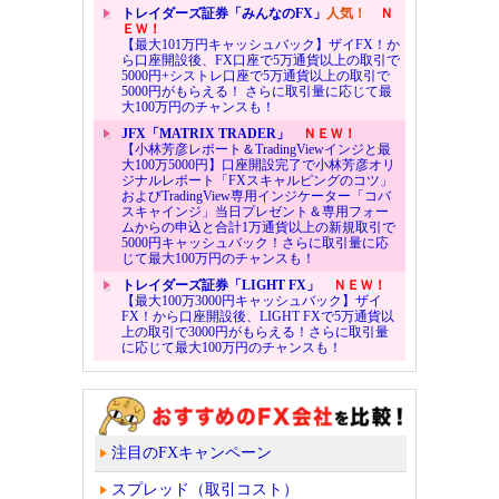
トレイダーズ証券「みんなのFX」
人気！
Ｎ
ＥＷ！
【最大101万円キャッシュバック】ザイFX！か
ら口座開設後、FX口座で5万通貨以上の取引で
5000円+シストレ口座で5万通貨以上の取引で
5000円がもらえる！ さらに取引量に応じて最
大100万円のチャンスも！
JFX「MATRIX TRADER」
ＮＥＷ！
【小林芳彦レポート＆TradingViewインジと最
大100万5000円】口座開設完了で小林芳彦オリ
ジナルレポート「FXスキャルピングのコツ」
およびTradingView専用インジケーター「コバ
スキャインジ」当日プレゼント＆専用フォー
ムからの申込と合計1万通貨以上の新規取引で
5000円キャッシュバック！さらに取引量に応
じて最大100万円のチャンスも！
トレイダーズ証券「LIGHT FX」
ＮＥＷ！
【最大100万3000円キャッシュバック】ザイ
FX！から口座開設後、LIGHT FXで5万通貨以
上の取引で3000円がもらえる！さらに取引量
に応じて最大100万円のチャンスも！
注目のFXキャンペーン
スプレッド（取引コスト）