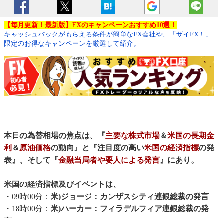
【毎月更新！最新版】FXのキャンペーンおすすめ10選！
キャッシュバックがもらえる条件が簡単なFX会社や、「ザイFX！」
限定のお得なキャンペーンを厳選して紹介。
本日の為替相場の焦点は、『
主要な株式市場
＆
米国の長期金
利
＆
原油価格
の動向』と『注目度の高い
米国の経済指標
の発
表』、そして『
金融当局者や要人による発言
』にあり。
米国の経済指標及びイベントは、
・09時00分：
米)ジョージ：カンザスシティ連銀総裁の発言
・18時00分：
米)ハーカー：フィラデルフィア連銀総裁の発