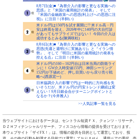
8月7日(金)■『為替介入の影響と更なる実施への
思惑』と『米国の雇用統計の発表』、そして
『米国の金融政策への思惑(利上げへの思惑に注
視)』に注目！(羊飼い)
米ドル/円は150円を試す展開に!? 米ドル高・円
安は終焉を迎え、2026年中に140円の大台打診
があってもサプライズではない！ 今回の介入は
成功するとみる(陳満咲杜)
8月6日(木)■『為替介入の影響と更なる実施への
思惑(先週と週明けに実施あり)』と『イラン情
勢』、そして『明日に米国の雇用統計の発表を
控える点』に注目！(羊飼い)
米ドル/円の160～162円台は日米当局の防衛ライ
ンに！ GW介入時安値155円、神田シーリング
152円が下値めど、押し目買いから戻り売り戦
略へ(西原宏一)
日米協調介入の影響で円は一時的に方向感を失
いそうだが、米ドル/円の円安トレンド継続は変
えない！9月日銀会合がターニングポイントと
なるか？(今井雅人)
>>人気記事一覧を見る
当ウェブサイトにおけるデータは、セントラル短資ＦＸ、クォンツ・リサーチ、
ＤＺＨフィナンシャルリサーチ、フィスコから情報の提供を受けております。
本ウェブサイト「ザイFX！」は、情報の提供を目的として運営しており、投
資、その他の行動を勧誘する目的では運営しておりません。通貨ペアの選択、売