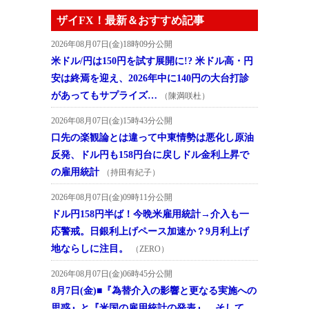
ザイFX！最新＆おすすめ記事
2026年08月07日(金)18時09分公開
米ドル/円は150円を試す展開に!? 米ドル高・円
安は終焉を迎え、2026年中に140円の大台打診
があってもサプライズ…
（陳満咲杜）
2026年08月07日(金)15時43分公開
口先の楽観論とは違って中東情勢は悪化し原油
反発、ドル円も158円台に戻しドル金利上昇で
の雇用統計
（持田有紀子）
2026年08月07日(金)09時11分公開
ドル円158円半ば！今晩米雇用統計→介入も一
応警戒。日銀利上げペース加速か？9月利上げ
地ならしに注目。
（ZERO）
2026年08月07日(金)06時45分公開
8月7日(金)■『為替介入の影響と更なる実施への
思惑』と『米国の雇用統計の発表』、そして