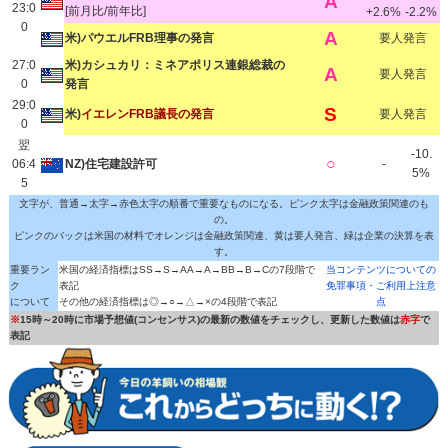
A
23:0
[前月比/前年比]
+2.6%
-2.2%
0
A
米)パウエルFRB理事の発言
要人発言
27:0
米)カシュカリ：ミネアポリス連銀総裁の
A
要人発言
0
発言
29:0
S
米)
イエレンFRB議長の発言
要人発言
0
翌
-10.
○
06:4
NZ)住宅建設許可
-
5%
5
文字が、普通→太字→赤色太字の順番で重要なものになる。ピンク太字は金融政策関連のも
の。
ピンクのバックは米国の材料でオレンジは金融政策関連、黄は要人発言、緑は企業の決算を表
す。
重要ラン
米国の経済指標はSS→S→AA→A→BB→B→Cの7段階で
当コンテンツについての
ク
表記
免罪事項・ご利用上注意
について
その他の経済指標は◎→○→△→×の4段階で表記
点
※
15時～20時に市場予想値(コンセンサス)の最新の数値をチェックし、更新した数値は
赤字
で
表記