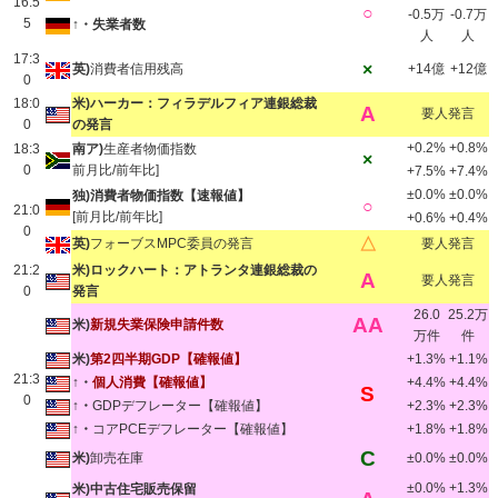
16:5
○
-0.5万
-0.7万
5
↑・失業者数
人
人
17:3
×
英)
消費者信用残高
+14億
+12億
0
18:0
米)ハーカー：フィラデルフィア連銀総裁
A
要人発言
0
の発言
+0.2%
+0.8%
18:3
南ア)
生産者物価指数
×
0
前月比/前年比]
+7.5%
+7.4%
±0.0%
±0.0%
独)消費者物価指数【速報値】
○
21:0
[前月比/前年比]
+0.6%
+0.4%
0
△
英)
フォーブスMPC委員の発言
要人発言
21:2
米)ロックハート：アトランタ連銀総裁の
A
要人発言
0
発言
26.0
25.2万
AA
米)
新規失業保険申請件数
万件
件
米)
第2四半期GDP【確報値】
+1.3%
+1.1%
21:3
↑・
個人消費【確報値】
+4.4%
+4.4%
S
0
↑・
GDPデフレーター【確報値】
+2.3%
+2.3%
↑・
コアPCEデフレーター【確報値】
+1.8%
+1.8%
C
米)
卸売在庫
±0.0%
±0.0%
±0.0%
+1.3%
米)中古住宅販売保留