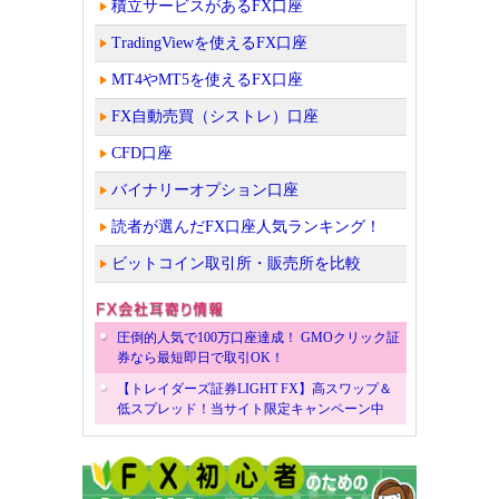
積立サービスがあるFX口座
TradingViewを使えるFX口座
MT4やMT5を使えるFX口座
FX自動売買（シストレ）口座
CFD口座
バイナリーオプション口座
読者が選んだFX口座人気ランキング！
ビットコイン取引所・販売所を比較
圧倒的人気で100万口座達成！ GMOクリック証
券なら最短即日で取引OK！
【トレイダーズ証券LIGHT FX】高スワップ＆
低スプレッド！当サイト限定キャンペーン中