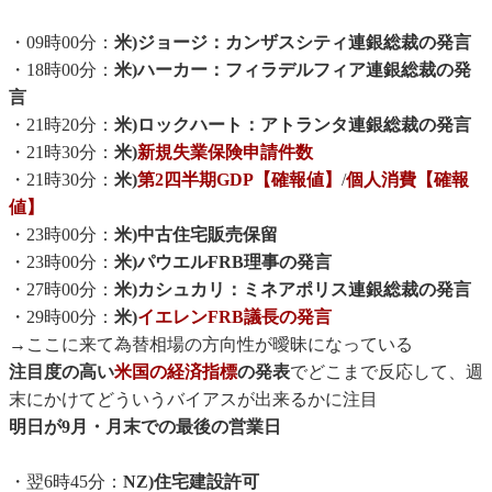
・09時00分：
米)ジョージ：カンザスシティ連銀総裁の発言
・18時00分：
米)ハーカー：フィラデルフィア連銀総裁の発
言
・21時20分：
米)ロックハート：アトランタ連銀総裁の発言
・21時30分：
米)
新規失業保険申請件数
・21時30分：
米)
第2四半期GDP【確報値】
/
個人消費【確報
値】
・23時00分：
米)中古住宅販売保留
・23時00分：
米)パウエルFRB理事の発言
・27時00分：
米)カシュカリ：ミネアポリス連銀総裁の発言
・29時00分：
米)
イエレンFRB議長の発言
→ここに来て為替相場の方向性が曖昧になっている
注目度の高い
米国の経済指標
の発表
でどこまで反応して、週
末にかけてどういうバイアスが出来るかに注目
明日が9月・月末での最後の営業日
・翌6時45分：
NZ)住宅建設許可