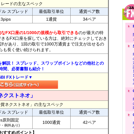
FXトレードの主なスペック
ドル スプレッド
最低取引単位
通貨ペア数
.3pips
1通貨
34ペア
なFX口座の1/1000の規模から取引できる
のが最大の特
できるFX口座を探している方は、絶対にチェックしておき
評があり、1回の取引で1000万通貨まで注文が出せるの
らも長く使い続けられます。
トを解説！ スプレッド、スワップポイントなどの他社との
時間、必要書類も紹介！
SBI FXトレード▼
ネクストネオ」
外貨ネクストネオ」の主なスペック
ドル スプレッド
最低取引単位
通貨ペア数
ips原則固定
1000通貨
42ペア
7時・例外あり)
おすすめポイント】