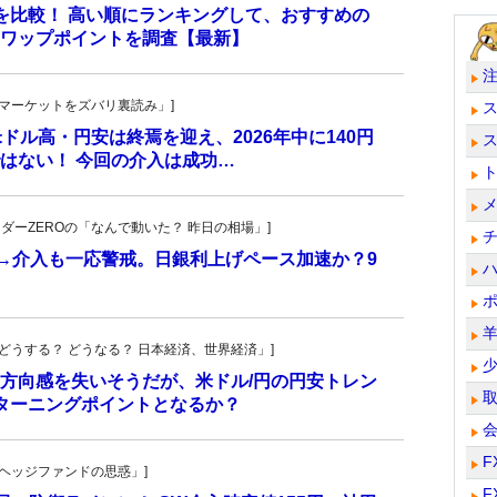
トを比較！ 高い順にランキングして、おすすめの
のスワップポイントを調査【最新】
杜の「マーケットをズバリ裏読み」]
 米ドル高・円安は終焉を迎え、2026年中に140円
はない！ 今回の介入は成功…
トレーダーZEROの「なんで動いた？ 昨日の相場」]
計→介入も一応警戒。日銀利上げペース加速か？9
人の「どうする？ どうなる？ 日本経済、世界経済」]
方向感を失いそうだが、米ドル/円の円安トレン
ターニングポイントとなるか？
F
一の「ヘッジファンドの思惑」]
F