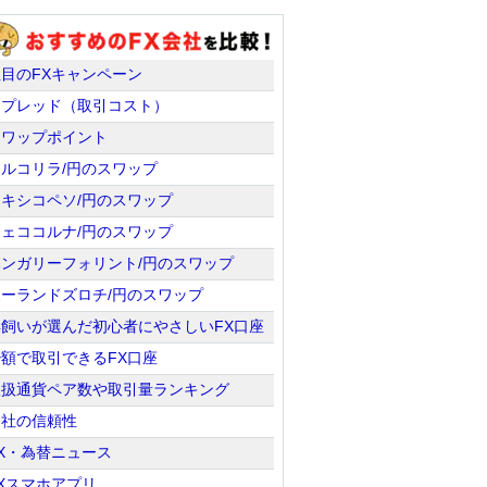
注目のFXキャンペーン
スプレッド（取引コスト）
スワップポイント
トルコリラ/円のスワップ
メキシコペソ/円のスワップ
チェココルナ/円のスワップ
ハンガリーフォリント/円のスワップ
ポーランドズロチ/円のスワップ
羊飼いが選んだ初心者にやさしいFX口座
少額で取引できるFX口座
取扱通貨ペア数や取引量ランキング
会社の信頼性
X・為替ニュース
Xスマホアプリ