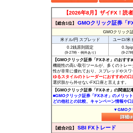
【2026年8月】ザイFX！
GMOクリック証券「F
【総合1位】
GMOクリック
米ドル/円 スプレッド
ユーロ/米
0.2銭原則固定
0.3p
(9-27時・例外あり)
(9-2
【GMOクリック証券「FXネオ」のおすす
機能性の高い取引ツールが、多くのトレー
性が非常に優れており、スプレッドやスワ
ゆるスタイルのトレーダーにおすすめの口
選択肢から外せないFX口座と言えます。
【GMOクリック証券「FXネオ」の関連記
■GMOクリック証券「FXネオ」のメリッ
どの他社との比較、キャンペーン情報や口
▼GMOク
SBI FXトレード
【総合2位】