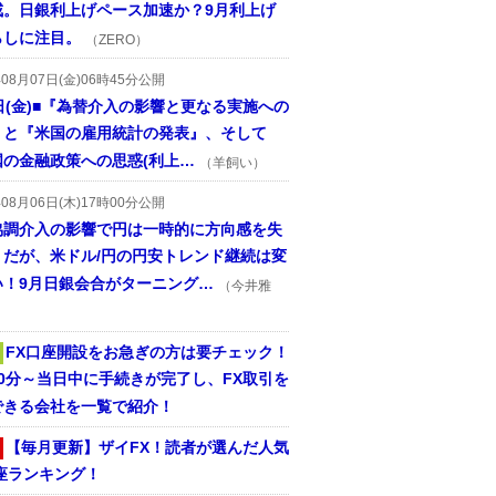
戒。日銀利上げペース加速か？9月利上げ
らしに注目。
（ZERO）
年08月07日(金)06時45分公開
日(金)■『為替介入の影響と更なる実施への
』と『米国の雇用統計の発表』、そして
国の金融政策への思惑(利上…
（羊飼い）
年08月06日(木)17時00分公開
協調介入の影響で円は一時的に方向感を失
うだが、米ドル/円の円安トレンド継続は変
い！9月日銀会合がターニング…
（今井雅
FX口座開設をお急ぎの方は要チェック！
30分～当日中に手続きが完了し、FX取引を
できる会社を一覧で紹介！
【毎月更新】ザイFX！読者が選んだ人気
座ランキング！