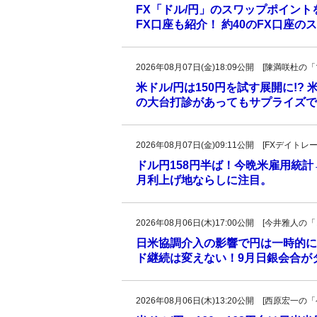
FX「ドル/円」のスワップポイン
FX口座も紹介！ 約40のFX口座
2026年08月07日(金)18:09公開 [陳満咲
米ドル/円は150円を試す展開に!?
の大台打診があってもサプライズで
2026年08月07日(金)09:11公開 [FXデイ
ドル円158円半ば！今晩米雇用統
月利上げ地ならしに注目。
2026年08月06日(木)17:00公開 [今井雅
日米協調介入の影響で円は一時的に
ド継続は変えない！9月日銀会合が
2026年08月06日(木)13:20公開 [西原宏