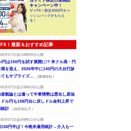
当サイト限定口座開設
キャンペーン中！
ザイFX！限定4000円キャ
ッシュバックがもらえ
る！
FX！最新＆おすすめ記事
年08月07日(金)18時09分公開
/円は150円を試す展開に!? 米ドル高・円
焉を迎え、2026年中に140円の大台打診
ってもサプライズ…
（陳満咲杜）
年08月07日(金)15時43分公開
の楽観論とは違って中東情勢は悪化し原油
、ドル円も158円台に戻しドル金利上昇で
用統計
（持田有紀子）
年08月07日(金)09時11分公開
円158円半ば！今晩米雇用統計→介入も一