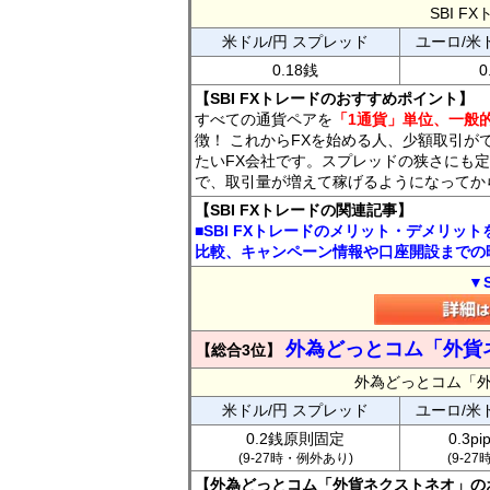
SBI 
米ドル/円 スプレッド
ユーロ/米
0.18銭
0
【SBI FXトレードのおすすめポイント】
すべての通貨ペアを
「1通貨」単位、一般的
徴！ これからFXを始める人、少額取引が
たいFX会社です。スプレッドの狭さにも定
で、取引量が増えて稼げるようになってか
【SBI FXトレードの関連記事】
■SBI FXトレードのメリット・デメリッ
比較、キャンペーン情報や口座開設までの
▼
外為どっとコム「外貨
【総合3位】
外為どっとコム「
米ドル/円 スプレッド
ユーロ/米
0.2銭原則固定
0.3p
(9-27時・例外あり)
(9-2
【外為どっとコム「外貨ネクストネオ」の