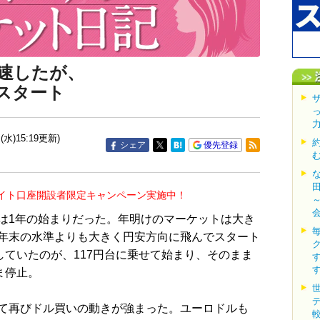
速したが、
スタート
(水)15:19更新)
シェア
優先登録
イト口座開設者限定キャンペーン実施中！
1年の始まりだった。年明けのマーケットは大き
年末の水準よりも大きく円安方向に飛んでスタート
していたのが、117円台に乗せて始まり、そのまま
ま停止。
て再びドル買いの動きが強まった。ユーロドルも