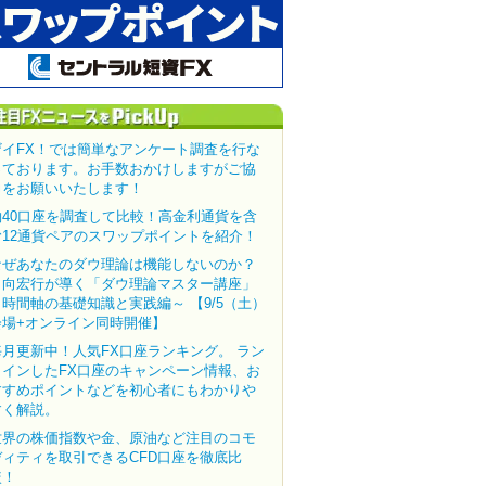
ザイFX！では簡単なアンケート調査を行な
っております。お手数おかけしますがご協
力をお願いいたします！
約40口座を調査して比較！高金利通貨を含
む12通貨ペアのスワップポイントを紹介！
なぜあなたのダウ理論は機能しないのか？
田向宏行が導く「ダウ理論マスター講座」
～時間軸の基礎知識と実践編～ 【9/5（土）
会場+オンライン同時開催】
毎月更新中！人気FX口座ランキング。 ラン
クインしたFX口座のキャンペーン情報、お
すすめポイントなどを初心者にもわかりや
すく解説。
世界の株価指数や金、原油など注目のコモ
ディティを取引できるCFD口座を徹底比
較！