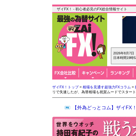
ザイFX！ - 初心者必見のFX総合情報サイト
2026年8月7
日本時間19時5
ザイFX！トップ
>
相場を見通す超強力FXコラム
>
リで失速したが、為替相場も祝賀ムードでスタート
【外為どっとコム】ザイFX