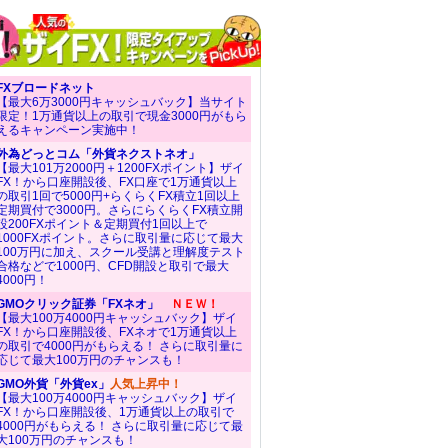
FXブロードネット
【最大6万3000円キャッシュバック】当サイト
限定！1万通貨以上の取引で現金3000円がもら
えるキャンペーン実施中！
外為どっとコム「外貨ネクストネオ」
【最大101万2000円＋1200FXポイント】ザイ
FX！から口座開設後、FX口座で1万通貨以上
の取引1回で5000円+らくらくFX積立1回以上
定期買付で3000円。さらにらくらくFX積立開
設200FXポイント＆定期買付1回以上で
1000FXポイント。さらに取引量に応じて最大
100万円に加え、スクール受講と理解度テスト
合格などで1000円、CFD開設と取引で最大
4000円！
GMOクリック証券「FXネオ」
ＮＥＷ！
【最大100万4000円キャッシュバック】ザイ
FX！から口座開設後、FXネオで1万通貨以上
の取引で4000円がもらえる！ さらに取引量に
応じて最大100万円のチャンスも！
GMO外貨「外貨ex」
人気上昇中！
【最大100万4000円キャッシュバック】ザイ
FX！から口座開設後、1万通貨以上の取引で
4000円がもらえる！ さらに取引量に応じて最
大100万円のチャンスも！