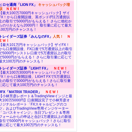
ヒロセ通商「LION FX」
キャッシュバック増
額
ＮＥＷ！
【最大100万7000円キャッシュバック】ザイ
FX！から口座開設後、英ポンド/円1万通貨以
上の取引で5000円がもらえる！ さらに他社か
らのりかえなら2000円！ 取引量に応じて最大
100万円のチャンスも！
トレイダーズ証券「みんなのFX」
人気！
Ｎ
ＥＷ！
【最大101万円キャッシュバック】ザイFX！
から口座開設後、FX口座で5万通貨以上の取引
で5000円+シストレ口座で5万通貨以上の取引
で5000円がもらえる！ さらに取引量に応じて
最大100万円のチャンスも！
トレイダーズ証券「LIGHT FX」
ＮＥＷ！
【最大100万3000円キャッシュバック】ザイ
FX！から口座開設後、LIGHT FXで5万通貨以
上の取引で3000円がもらえる！さらに取引量
に応じて最大100万円のチャンスも！
JFX「MATRIX TRADER」
ＮＥＷ！
【小林芳彦レポート＆TradingViewインジと最
大100万5000円】口座開設完了で小林芳彦オ
リジナルレポート「FXスキャルピングのコ
ツ」およびTradingView専用インジケーター
「コバスキャインジ」当日プレゼント＆専用
フォームからの申込と合計1万通貨以上の新規
取引で5000円キャッシュバック！さらに取引
量に応じて最大100万円のチャンスも！