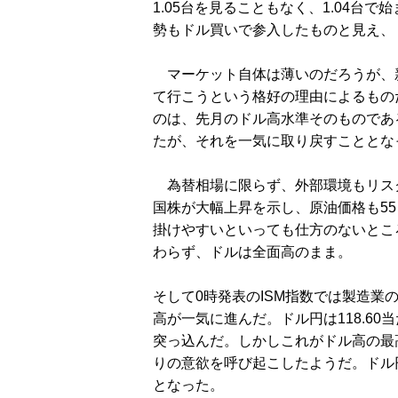
1.05台を見ることもなく、1.04台
勢もドル買いで参入したものと見え、
マーケット自体は薄いのだろうが、
て行こうという格好の理由によるものだ
のは、先月のドル高水準そのものであ
たが、それを一気に取り戻すこととな
為替相場に限らず、外部環境もリス
国株が大幅上昇を示し、原油価格も5
掛けやすいといっても仕方のないとこ
わらず、ドルは全面高のまま。
そして0時発表のISM指数では製造
高が一気に進んだ。ドル円は118.60
突っ込んだ。しかしこれがドル高の最
りの意欲を呼び起こしたようだ。ドル
となった。