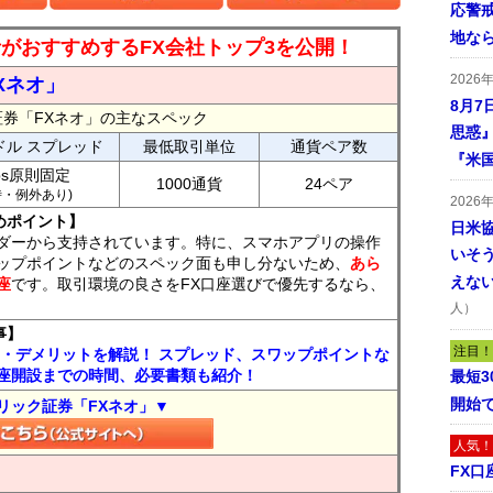
応警
地な
読者がおすすめするFX会社トップ3を公開！
2026
Xネオ」
8月7
証券「FXネオ」の主なスペック
思惑
ドル スプレッド
最低取引単位
通貨ペア数
『米
ips原則固定
1000通貨
24ペア
7時・例外あり)
2026
めポイント】
日米
ダーから支持されています。特に、スマホアプリの操作
いそ
ップポイントなどのスペック面も申し分ないため、
あら
えな
座
です。取引環境の良さをFX口座選びで優先するなら、
人）
事】
注目！
ト・デメリットを解説！ スプレッド、スワップポイントな
座開設までの時間、必要書類も紹介！
最短
開始
リック証券「FXネオ」▼
人気！
FX口