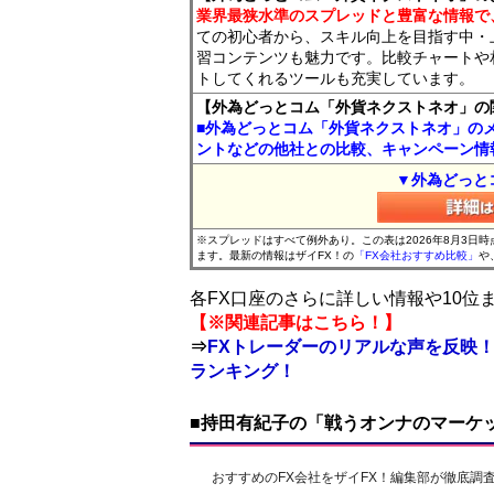
業界最狭水準のスプレッドと豊富な情報で
ての初心者から、スキル向上を目指す中・
習コンテンツも魅力です。比較チャートや
トしてくれるツールも充実しています。
【外為どっとコム「外貨ネクストネオ」の
■外為どっとコム「外貨ネクストネオ」の
ントなどの他社との比較、キャンペーン情
▼外為どっと
※スプレッドはすべて例外あり。この表は2026年8月3日
ます。最新の情報はザイFX！の
「FX会社おすすめ比較」
や
各FX口座のさらに詳しい情報や10
【※関連記事はこちら！】
⇒
FXトレーダーのリアルな声を反映！
ランキング！
■持田有紀子の「戦うオンナのマーケ
おすすめのFX会社をザイFX！編集部が徹底調