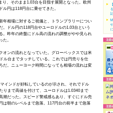
で始まり、そのまま1.03台を目指す展開となった。欧州
ドル円は118円台に乗せてきた。
新年相場に対するご祝儀と、トランプラリーについ
。ドル円の118円台やユーロドルの1.03台という
る。昨年の終盤にドル高の流れの調整がやや見られ
った。
クオンの流れとなっていた。グローベックスでは米
5ドル台までタッチしている。これでは円売りを仕
ろだ。ニューヨーク時間になっても相場の流れは変
業のマインドが好転しているのが示され、それでドル
当たりまで高値を付けて、ユーロドルは1.0340まで
高潮だった。スピード警戒感もあり、すぐにドル売
円は朝のレベルまで急落。117円台の前半まで急落