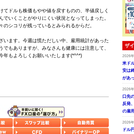
けてドルも株価もやや値を戻すものの、半値戻しく
んでいくことがやりにくい状況となってしまった。
々のシコリが残っているとみられるからだ。
ざいます。今週は慌ただしい中、雇用統計があった
ザイ
うでもありますが、みなさんも健康には注意して、
もよろしくお願いいたします(*^^*)
2026
米ドル
安は終
があ
2026
口先
反発
の雇
2026
ドル