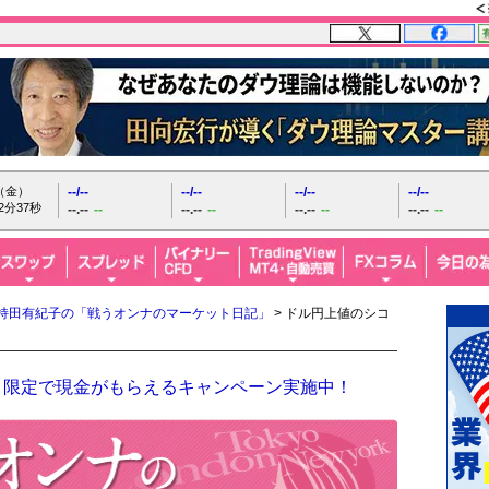
日（金）
--/--
--/--
--/--
--/--
2分38秒
--.--
--
--.--
--
--.--
--
--.--
--
持田有紀子の「戦うオンナのマーケット日記」
> ドル円上値のシコ
！限定で現金がもらえるキャンペーン実施中！