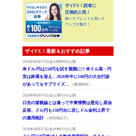
ザイFX！読者に
圧倒的人気！
狭いスプレッドと高いス
ワップが魅力！
ザイFX！最新＆おすすめ記事
2026年08月07日(金)18時09分公開
米ドル/円は150円を試す展開に!? 米ドル高・円
安は終焉を迎え、2026年中に140円の大台打診
があってもサプライズ…
（陳満咲杜）
2026年08月07日(金)15時43分公開
口先の楽観論とは違って中東情勢は悪化し原油
反発、ドル円も158円台に戻しドル金利上昇で
の雇用統計
（持田有紀子）
2026年08月07日(金)09時11分公開