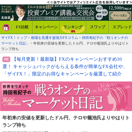
FX比較
キャンペーン
ランキング
スワップ
スプレッド
ザイFX！トップ
>
相場を見通す超強力FXコラム
>
持田有紀子の「戦うオンナの
マーケット日記」
> 年初来の安値を更新したドル円、テロや籠池氏よりやはりト
ランプ待ち
【毎月更新！最新版】FXのキャンペーンおすすめ10
選！ キャッシュバックがもらえる条件が簡単なFX会社や、
「ザイFX！」限定のお得なキャンペーンを厳選して紹介
年初来の安値を更新したドル円、
テロや籠池氏よりやはりト
ランプ待ち