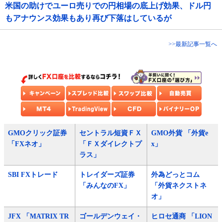
米国の助けでユーロ売りでの円相場の底上げ効果、ドル円
もアナウンス効果もあり再び下落はしているが
>>最新記事一覧へ
GMOクリック証券
セントラル短資ＦＸ
GMO外貨 「外貨e
「FXネオ」
「ＦＸダイレクトプ
x」
ラス」
SBI FXトレード
トレイダーズ証券
外為どっとコム
「みんなのFX」
「外貨ネクストネ
オ」
JFX 「MATRIX TR
ゴールデンウェイ・
ヒロセ通商 「LION