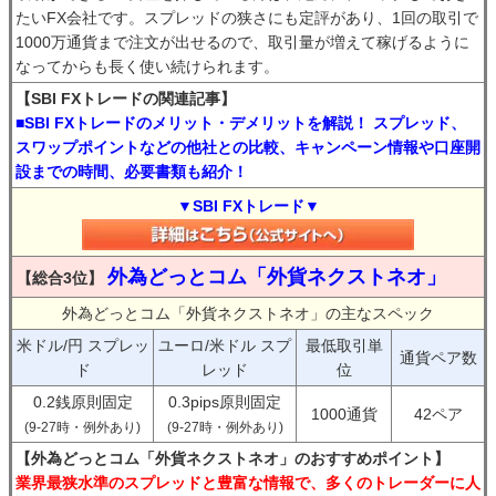
たいFX会社です。スプレッドの狭さにも定評があり、1回の取引で
1000万通貨まで注文が出せるので、取引量が増えて稼げるように
なってからも長く使い続けられます。
【SBI FXトレードの関連記事】
■SBI FXトレードのメリット・デメリットを解説！ スプレッド、
スワップポイントなどの他社との比較、キャンペーン情報や口座開
設までの時間、必要書類も紹介！
▼SBI FXトレード▼
外為どっとコム「外貨ネクストネオ」
【総合3位】
外為どっとコム「外貨ネクストネオ」の主なスペック
米ドル/円 スプレッ
ユーロ/米ドル スプ
最低取引単
通貨ペア数
ド
レッド
位
0.2銭原則固定
0.3pips原則固定
1000通貨
42ペア
(9-27時・例外あり)
(9-27時・例外あり)
【外為どっとコム「外貨ネクストネオ」のおすすめポイント】
業界最狭水準のスプレッドと豊富な情報で、多くのトレーダーに人