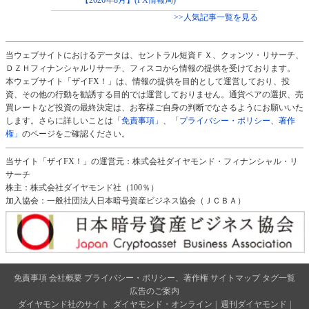
>>人気記事一覧を見る
当ウェブサイトにおけるデータは、セントラル短資ＦＸ、クォンツ・リサーチ、
ＤＺＨフィナンシャルリサーチ、フィスコから情報の提供を受けております。
本ウェブサイト「ザイFX！」は、情報の提供を目的として運営しており、投
資、その他の行動を勧誘する目的では運営しておりません。通貨ペアの選択、売
買レートなど投資の最終決定は、お客様ご自身の判断でなさるようにお願いいた
します。さらに詳しいことは
「免責事項」
、
「プライバシー・ポリシー、著作
権」
のページをご確認ください。
当サイト「ザイFX！」の運営元：株式会社ダイヤモンド・フィナンシャル・リ
サーチ
株主：株式会社ダイヤモンド社（100％）
加入協会：一般社団法人日本暗号資産ビジネス協会（ＪＣＢＡ）
免責事項
会社概要
プライバシー・ポリシー、著作権
サイトマップ
タグ一覧
広告のご案内
ダイヤモンド社のサイト
ダイヤモンド・オンライン
|
週刊ダイヤモンド
|