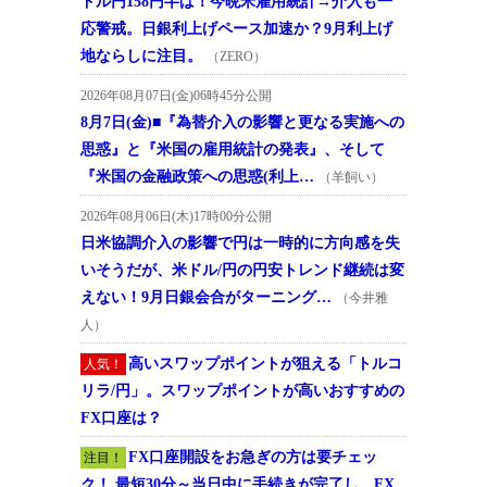
ドル円158円半ば！今晩米雇用統計→介入も一
応警戒。日銀利上げペース加速か？9月利上げ
地ならしに注目。
（ZERO）
2026年08月07日(金)06時45分公開
8月7日(金)■『為替介入の影響と更なる実施への
思惑』と『米国の雇用統計の発表』、そして
『米国の金融政策への思惑(利上…
（羊飼い）
2026年08月06日(木)17時00分公開
日米協調介入の影響で円は一時的に方向感を失
いそうだが、米ドル/円の円安トレンド継続は変
えない！9月日銀会合がターニング…
（今井雅
人）
高いスワップポイントが狙える「トルコ
人気！
リラ/円」。スワップポイントが高いおすすめの
FX口座は？
FX口座開設をお急ぎの方は要チェッ
注目！
ク！ 最短30分～当日中に手続きが完了し、FX