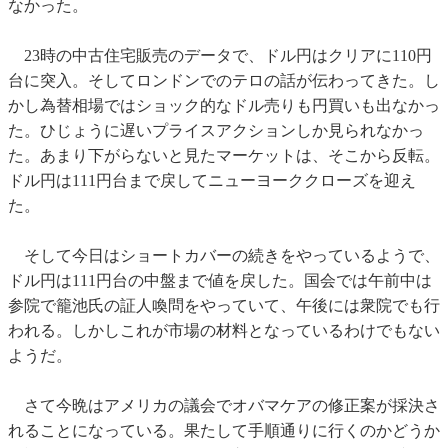
なかった。
23時の中古住宅販売のデータで、ドル円はクリアに110円
台に突入。そしてロンドンでのテロの話が伝わってきた。し
かし為替相場ではショック的なドル売りも円買いも出なかっ
た。ひじょうに遅いプライスアクションしか見られなかっ
た。あまり下がらないと見たマーケットは、そこから反転。
ドル円は111円台まで戻してニューヨーククローズを迎え
た。
そして今日はショートカバーの続きをやっているようで、
ドル円は111円台の中盤まで値を戻した。国会では午前中は
参院で籠池氏の証人喚問をやっていて、午後には衆院でも行
われる。しかしこれが市場の材料となっているわけでもない
ようだ。
さて今晩はアメリカの議会でオバマケアの修正案が採決さ
れることになっている。果たして手順通りに行くのかどうか