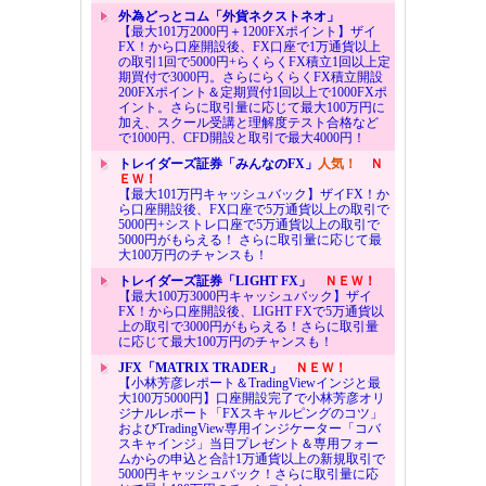
外為どっとコム「外貨ネクストネオ」
【最大101万2000円＋1200FXポイント】ザイ
FX！から口座開設後、FX口座で1万通貨以上
の取引1回で5000円+らくらくFX積立1回以上定
期買付で3000円。さらにらくらくFX積立開設
200FXポイント＆定期買付1回以上で1000FXポ
イント。さらに取引量に応じて最大100万円に
加え、スクール受講と理解度テスト合格など
で1000円、CFD開設と取引で最大4000円！
トレイダーズ証券「みんなのFX」
人気！
Ｎ
ＥＷ！
【最大101万円キャッシュバック】ザイFX！か
ら口座開設後、FX口座で5万通貨以上の取引で
5000円+シストレ口座で5万通貨以上の取引で
5000円がもらえる！ さらに取引量に応じて最
大100万円のチャンスも！
トレイダーズ証券「LIGHT FX」
ＮＥＷ！
【最大100万3000円キャッシュバック】ザイ
FX！から口座開設後、LIGHT FXで5万通貨以
上の取引で3000円がもらえる！さらに取引量
に応じて最大100万円のチャンスも！
JFX「MATRIX TRADER」
ＮＥＷ！
【小林芳彦レポート＆TradingViewインジと最
大100万5000円】口座開設完了で小林芳彦オリ
ジナルレポート「FXスキャルピングのコツ」
およびTradingView専用インジケーター「コバ
スキャインジ」当日プレゼント＆専用フォー
ムからの申込と合計1万通貨以上の新規取引で
5000円キャッシュバック！さらに取引量に応