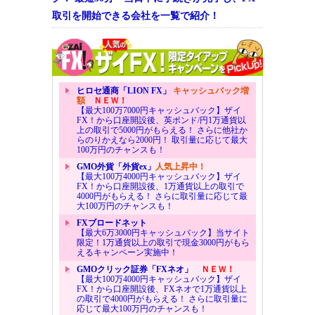
取引を開始できる会社を一覧で紹介！
ヒロセ通商「LION FX」
キャッシュバック増
額
ＮＥＷ！
【最大100万7000円キャッシュバック】ザイ
FX！から口座開設後、英ポンド/円1万通貨以
上の取引で5000円がもらえる！ さらに他社か
らのりかえなら2000円！ 取引量に応じて最大
100万円のチャンスも！
GMO外貨「外貨ex」
人気上昇中！
【最大100万4000円キャッシュバック】ザイ
FX！から口座開設後、1万通貨以上の取引で
4000円がもらえる！ さらに取引量に応じて最
大100万円のチャンスも！
FXブロードネット
【最大6万3000円キャッシュバック】当サイト
限定！1万通貨以上の取引で現金3000円がもら
えるキャンペーン実施中！
GMOクリック証券「FXネオ」
ＮＥＷ！
【最大100万4000円キャッシュバック】ザイ
FX！から口座開設後、FXネオで1万通貨以上
の取引で4000円がもらえる！ さらに取引量に
応じて最大100万円のチャンスも！