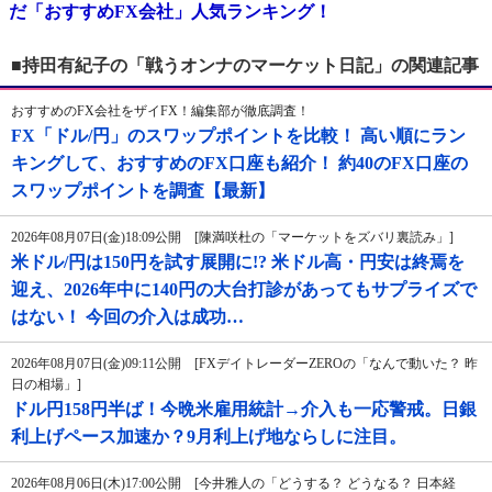
だ「おすすめFX会社」人気ランキング！
■持田有紀子の「戦うオンナのマーケット日記」の関連記事
おすすめのFX会社をザイFX！編集部が徹底調査！
FX「ドル/円」のスワップポイントを比較！ 高い順にラン
キングして、おすすめのFX口座も紹介！ 約40のFX口座の
スワップポイントを調査【最新】
2026年08月07日(金)18:09公開 [陳満咲杜の「マーケットをズバリ裏読み」]
米ドル/円は150円を試す展開に!? 米ドル高・円安は終焉を
迎え、2026年中に140円の大台打診があってもサプライズで
はない！ 今回の介入は成功…
2026年08月07日(金)09:11公開 [FXデイトレーダーZEROの「なんで動いた？ 昨
日の相場」]
ドル円158円半ば！今晩米雇用統計→介入も一応警戒。日銀
利上げペース加速か？9月利上げ地ならしに注目。
2026年08月06日(木)17:00公開 [今井雅人の「どうする？ どうなる？ 日本経