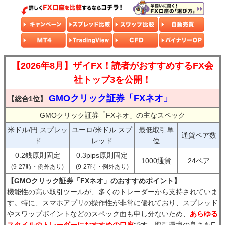
【2026年8月】ザイFX！読者がおすすめするFX会
社トップ3を公開！
GMOクリック証券「FXネオ」
【総合1位】
GMOクリック証券「FXネオ」の主なスペック
米ドル/円 スプレッ
ユーロ/米ドル スプ
最低取引単
通貨ペア数
ド
レッド
位
0.2銭原則固定
0.3pips原則固定
1000通貨
24ペア
(9-27時・例外あり)
(9-27時・例外あり)
【GMOクリック証券「FXネオ」のおすすめポイント】
機能性の高い取引ツールが、多くのトレーダーから支持されていま
す。特に、スマホアプリの操作性が非常に優れており、スプレッド
やスワップポイントなどのスペック面も申し分ないため、
あらゆる