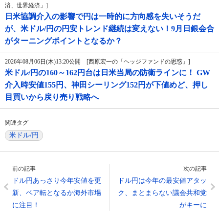
済、世界経済」]
日米協調介入の影響で円は一時的に方向感を失いそうだ
が、米ドル/円の円安トレンド継続は変えない！9月日銀会合
がターニングポイントとなるか？
2026年08月06日(木)13:20公開 [西原宏一の「ヘッジファンドの思惑」]
米ドル/円の160～162円台は日米当局の防衛ラインに！ GW
介入時安値155円、神田シーリング152円が下値めど、押し
目買いから戻り売り戦略へ
関連タグ
米ドル/円
前の記事
次の記事
ドル円あっさり今年安値を更
ドル円は今年の最安値アタッ
新、ベア転となるか海外市場
ク、まとまらない議会共和党
に注目！
がキーに