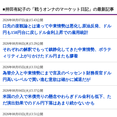
■持田有紀子の「戦うオンナのマーケット日記」の最新記事
2026年08月07日(金)15:43公開
口先の楽観論とは違って中東情勢は悪化し原油反発、ドル
円も158円台に戻しドル金利上昇での雇用統計
2026年08月06日(木)15:29公開
それぞれの解釈でもって鎮静化してきた中東情勢、ボラテ
ィリティ上がりかけたドル円またも膠着
2026年08月05日(水)13:33公開
為替介入と中東情勢にまで言及のベッセント財務長官ドル
円高いレベルで買い進む意欲は確かに減退だが
2026年08月04日(火)15:37公開
米国の介入で米債売りの懸念やわらぎドル金利も低下、た
だ演出効果でのドル円下落はあまり続かないかも
2026年08月03日(月)13:51公開