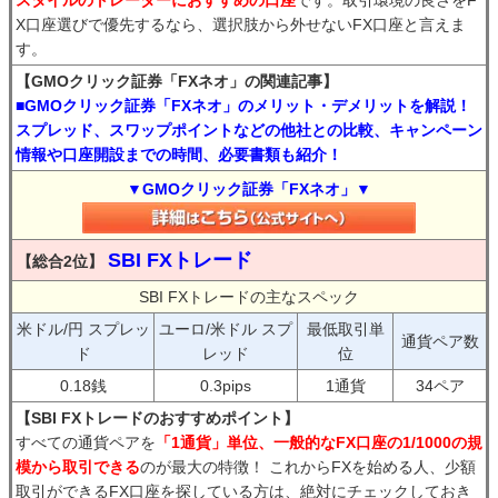
スタイルのトレーダーにおすすめの口座
です。取引環境の良さをF
X口座選びで優先するなら、選択肢から外せないFX口座と言えま
す。
【GMOクリック証券「FXネオ」の関連記事】
■GMOクリック証券「FXネオ」のメリット・デメリットを解説！
スプレッド、スワップポイントなどの他社との比較、キャンペーン
情報や口座開設までの時間、必要書類も紹介！
▼GMOクリック証券「FXネオ」▼
SBI FXトレード
【総合2位】
SBI FXトレードの主なスペック
米ドル/円 スプレッ
ユーロ/米ドル スプ
最低取引単
通貨ペア数
ド
レッド
位
0.18銭
0.3pips
1通貨
34ペア
【SBI FXトレードのおすすめポイント】
すべての通貨ペアを
「1通貨」単位、一般的なFX口座の1/1000の規
模から取引できる
のが最大の特徴！ これからFXを始める人、少額
取引ができるFX口座を探している方は、絶対にチェックしておき