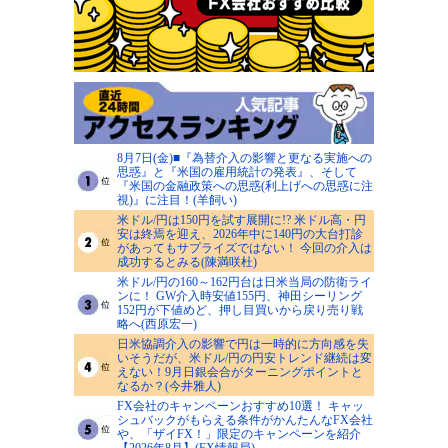
8月7日(金)■『為替介入の影響と更なる実施への
思惑』と『米国の雇用統計の発表』、そして
『米国の金融政策への思惑(利上げへの思惑に注
視)』に注目！(羊飼い)
米ドル/円は150円を試す展開に!? 米ドル高・円
安は終焉を迎え、2026年中に140円の大台打診
があってもサプライズではない！ 今回の介入は
成功するとみる(陳満咲杜)
米ドル/円の160～162円台は日米当局の防衛ライ
ンに！ GW介入時安値155円、神田シーリング
152円が下値めど、押し目買いから戻り売り戦
略へ(西原宏一)
日米協調介入の影響で円は一時的に方向感を失
いそうだが、米ドル/円の円安トレンド継続は変
えない！9月日銀会合がターニングポイントと
なるか？(今井雅人)
FX会社のキャンペーンおすすめ10選！ キャッ
シュバックがもらえる条件がかんたんなFX会社
や、「ザイFX！」限定のキャンペーンを紹介
【2026年8月】(FX情報局)