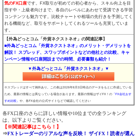
気のFX口座
です。FX取引が初めての初心者から、スキル向上を目
指す中・上級者向けまで、各自のレベルにあわせて受講できる学習
コンテンツも魅力です。比較チャートや相場の先行きを予測してく
れる機能など、取引をサポートしてくれるツールも充実していま
す。
【外為どっとコム「外貨ネクストネオ」の関連記事】
■外為どっとコム「外貨ネクストネオ」のメリット・デメリットを
解説！ スプレッド、スワップポイントなどの他社との比較、キャ
ンペーン情報や口座開設までの時間、必要書類も紹介！
▼外為どっとコム「外貨ネクストネオ」▼
※スプレッドはすべて例外あり。この表は2026年8月3日時点のデータをもとに作成している
ため、最新の情報とは異なっている場合があります。最新の情報はザイFX！の
「FX会社おす
すめ比較」
や、各FX会社の公式サイトなどで確認してください
各FX口座のさらに詳しい情報や10位までの全ランキング
は、以下よりご覧ください。
【※関連記事はこちら！】
⇒
FXトレーダーのリアルな声を反映！ ザイFX！読者が選ん