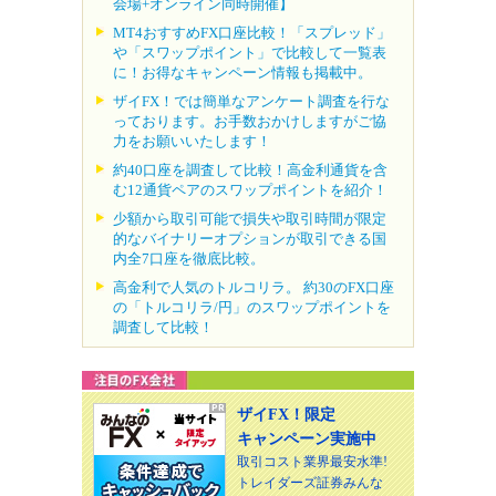
会場+オンライン同時開催】
MT4おすすめFX口座比較！「スプレッド」
や「スワップポイント」で比較して一覧表
に！お得なキャンペーン情報も掲載中。
ザイFX！では簡単なアンケート調査を行な
っております。お手数おかけしますがご協
力をお願いいたします！
約40口座を調査して比較！高金利通貨を含
む12通貨ペアのスワップポイントを紹介！
少額から取引可能で損失や取引時間が限定
的なバイナリーオプションが取引できる国
内全7口座を徹底比較。
高金利で人気のトルコリラ。 約30のFX口座
の「トルコリラ/円」のスワップポイントを
調査して比較！
ザイFX！限定
キャンペーン実施中
取引コスト業界最安水準!
トレイダーズ証券みんな