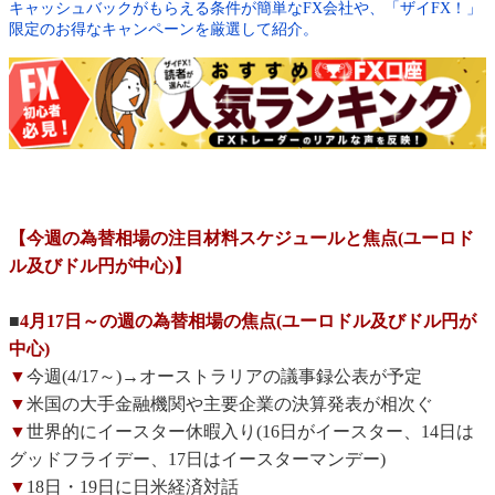
キャッシュバックがもらえる条件が簡単なFX会社や、「ザイFX！」
限定のお得なキャンペーンを厳選して紹介。
【今週の為替相場の注目材料スケジュールと焦点(ユーロド
ル及びドル円が中心)】
■
4月17日～の週の為替相場の焦点(ユーロドル及びドル円が
中心)
▼
今週(4/17～)→オーストラリアの議事録公表が予定
▼
米国の大手金融機関や主要企業の決算発表が相次ぐ
▼
世界的にイースター休暇入り(16日がイースター、14日は
グッドフライデー、17日はイースターマンデー)
▼
18日・19日に日米経済対話