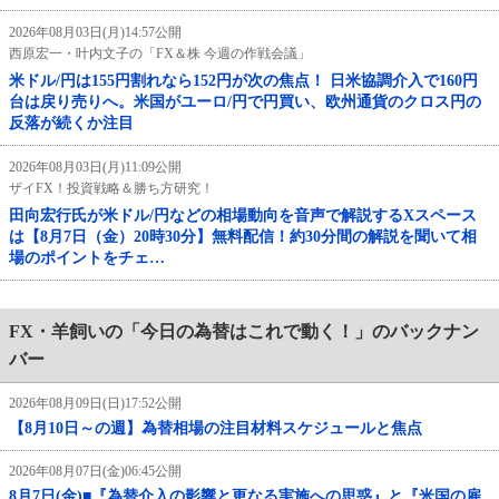
2026年08月03日(月)14:57公開
西原宏一・叶内文子の「FX＆株 今週の作戦会議」
米ドル/円は155円割れなら152円が次の焦点！ 日米協調介入で160円
台は戻り売りへ。米国がユーロ/円で円買い、欧州通貨のクロス円の
反落が続くか注目
2026年08月03日(月)11:09公開
ザイFX！投資戦略＆勝ち方研究！
田向宏行氏が米ドル/円などの相場動向を音声で解説するXスペース
は【8月7日（金）20時30分】無料配信！約30分間の解説を聞いて相
場のポイントをチェ…
FX・羊飼いの「今日の為替はこれで動く！」のバックナン
バー
2026年08月09日(日)17:52公開
【8月10日～の週】為替相場の注目材料スケジュールと焦点
2026年08月07日(金)06:45公開
8月7日(金)■『為替介入の影響と更なる実施への思惑』と『米国の雇