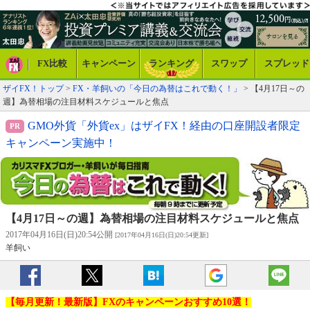
FX比較
キャンペーン
ランキング
スワップ
スプレッド
ザイFX！トップ
>
FX・羊飼いの「今日の為替はこれで動く！」
> 【4月17日～の
週】為替相場の注目材料スケジュールと焦点
GMO外貨「外貨ex」はザイFX！経由の口座開設者限定
キャンペーン実施中！
【4月17日～の週】為替相場の注目材料スケジュールと焦点
2017年04月16日(日)20:54公開
[2017年04月16日(日)20:54更新]
羊飼い
【毎月更新！最新版】FXのキャンペーンおすすめ10選！