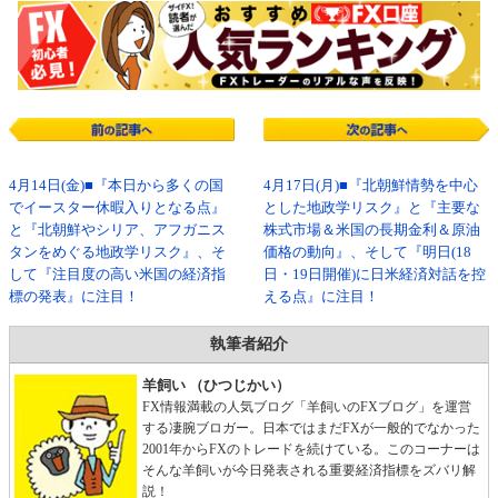
4月14日(金)■『本日から多くの国
4月17日(月)■『北朝鮮情勢を中心
でイースター休暇入りとなる点』
とした地政学リスク』と『主要な
と『北朝鮮やシリア、アフガニス
株式市場＆米国の長期金利＆原油
タンをめぐる地政学リスク』、そ
価格の動向』、そして『明日(18
して『注目度の高い米国の経済指
日・19日開催)に日米経済対話を控
標の発表』に注目！
える点』に注目！
執筆者紹介
羊飼い （ひつじかい）
FX情報満載の人気ブログ「羊飼いのFXブログ」を運営
する凄腕ブロガー。日本ではまだFXが一般的でなかった
2001年からFXのトレードを続けている。このコーナーは
そんな羊飼いが今日発表される重要経済指標をズバリ解
説！