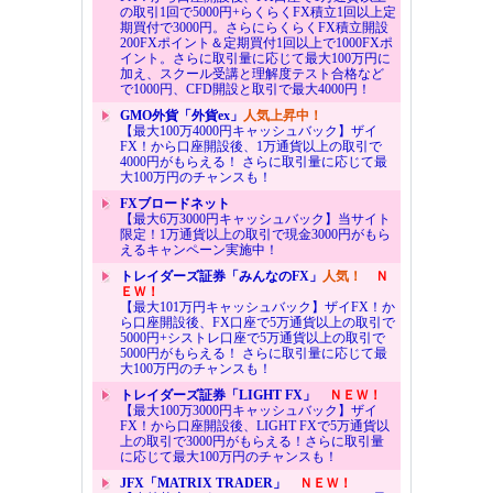
の取引1回で5000円+らくらくFX積立1回以上定
期買付で3000円。さらにらくらくFX積立開設
200FXポイント＆定期買付1回以上で1000FXポ
イント。さらに取引量に応じて最大100万円に
加え、スクール受講と理解度テスト合格など
で1000円、CFD開設と取引で最大4000円！
GMO外貨「外貨ex」
人気上昇中！
【最大100万4000円キャッシュバック】ザイ
FX！から口座開設後、1万通貨以上の取引で
4000円がもらえる！ さらに取引量に応じて最
大100万円のチャンスも！
FXブロードネット
【最大6万3000円キャッシュバック】当サイト
限定！1万通貨以上の取引で現金3000円がもら
えるキャンペーン実施中！
トレイダーズ証券「みんなのFX」
人気！
Ｎ
ＥＷ！
【最大101万円キャッシュバック】ザイFX！か
ら口座開設後、FX口座で5万通貨以上の取引で
5000円+シストレ口座で5万通貨以上の取引で
5000円がもらえる！ さらに取引量に応じて最
大100万円のチャンスも！
トレイダーズ証券「LIGHT FX」
ＮＥＷ！
【最大100万3000円キャッシュバック】ザイ
FX！から口座開設後、LIGHT FXで5万通貨以
上の取引で3000円がもらえる！さらに取引量
に応じて最大100万円のチャンスも！
JFX「MATRIX TRADER」
ＮＥＷ！