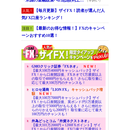
『米国の金融政策への思惑(利上…
（羊飼い）
【毎月更新】ザイFX！読者が選んだ人
人気！
気FX口座ランキング！
【最新のお得な情報！】FXのキャンペ
注目！
ーンおすすめ10選！
GMOクリック証券「FXネオ」
ＮＥＷ！
【最大100万4000円キャッシュバック】ザイ
FX！から口座開設後、FXネオで1万通貨以上
の取引で4000円がもらえる！ さらに取引量に
応じて最大100万円のチャンスも！
ヒロセ通商「LION FX」
キャッシュバック増
額
ＮＥＷ！
【最大100万7000円キャッシュバック】ザイ
FX！から口座開設後、英ポンド/円1万通貨以
上の取引で5000円がもらえる！ さらに他社か
らのりかえなら2000円！ 取引量に応じて最大
100万円のチャンスも！
外為どっとコム「外貨ネクストネオ」
【最大101万2000円＋1200FXポイント】ザイ
FX！から口座開設後、FX口座で1万通貨以上