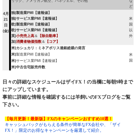
リック、アメリカン航空、ハネウェル、その他
な
ど
独)製造業PMI【速報値】
4月
独)サービス業PMI【速報値】
米
21
欧)製造業PMI【速報値】
国
日
欧)サービス業PMI【速報値】
以
(金)
英)
小売売上高
＆
【除自動車】
外
加)
消費者物価指数
＆
【コア】
米)カシュカリ：ミネアポリス連銀総裁の発言
米)
製造業PMI【速報値】
米
国
米)
サービス業PMI【速報値】
米)中古住宅販売件数
日々の詳細なスケジュールはザイFX！の当欄に毎朝9時まで
にアップしています。
事前に詳細な情報を確認するには
羊飼いのFXブログ
をご覧
下さい。
【毎月更新！最新版】FXのキャンペーンおすすめ10選！
キャッシュバックがもらえる条件が簡単なFX会社や、「ザイ
FX！」限定のお得なキャンペーンを厳選して紹介。