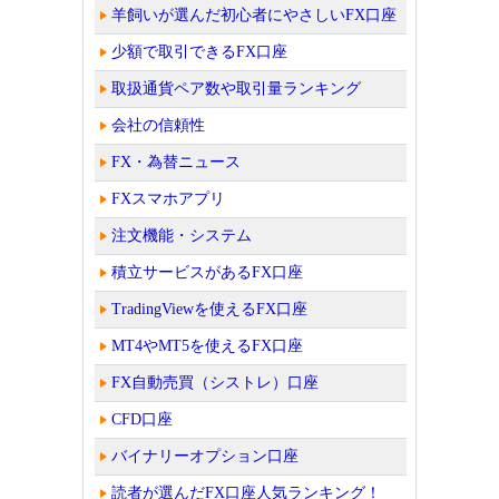
羊飼いが選んだ初心者にやさしいFX口座
少額で取引できるFX口座
取扱通貨ペア数や取引量ランキング
会社の信頼性
FX・為替ニュース
FXスマホアプリ
注文機能・システム
積立サービスがあるFX口座
TradingViewを使えるFX口座
MT4やMT5を使えるFX口座
FX自動売買（シストレ）口座
CFD口座
バイナリーオプション口座
読者が選んだFX口座人気ランキング！