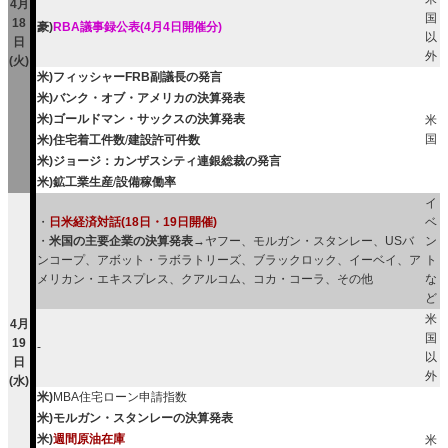
4月
国
18
豪)
RBA議事録公表(4月4日開催分)
以
日
外
(火)
米)フィッシャーFRB副議長の発言
米)バンク・オブ・アメリカの決算発表
米)ゴールドマン・サックスの決算発表
米
国
米)住宅着工件数
/
建設許可件数
米)ジョージ：カンザスシティ連銀総裁の発言
米)鉱工業生産
/
設備稼働率
イ
・
日米経済対話(18日・19日開催)
ベ
・
米国の主要企業の決算発表
→ヤフー、モルガン・スタンレー、USバ
ン
ンコープ、アボット・ラボラトリーズ、ブラックロック、イーベイ、ア
ト
メリカン・エキスプレス、クアルコム、コカ・コーラ、その他
な
ど
米
4月
国
19
-
以
日
外
(水)
米)
MBA住宅ローン申請指数
米)モルガン・スタンレーの決算発表
米)
週間原油在庫
米