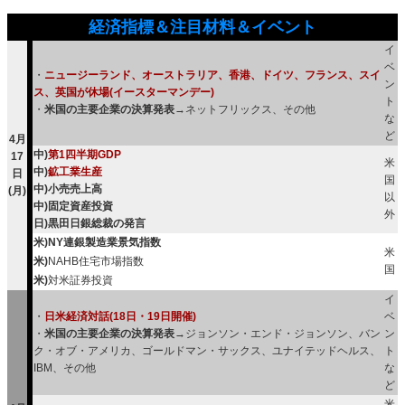
経済指標＆注目材料＆イベント
イ
ベ
・
ニュージーランド、オーストラリア、香港、ドイツ、フランス、スイ
ン
ス、英国が休場(イースターマンデー)
ト
・
米国の主要企業の決算発表
→ネットフリックス、その他
な
ど
4月
中)
第1四半期GDP
17
米
中)
鉱工業生産
日
国
中)小売売上高
(月)
以
中)固定資産投資
外
日)黒田日銀総裁の発言
米)NY連銀製造業景気指数
米
米)
NAHB住宅市場指数
国
米)
対米証券投資
イ
・
日米経済対話(18日・19日開催)
ベ
・
米国の主要企業の決算発表
→ジョンソン・エンド・ジョンソン、バン
ン
ク・オブ・アメリカ、ゴールドマン・サックス、ユナイテッドヘルス、
ト
IBM、その他
な
ど
米