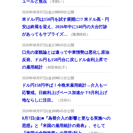
ュールと焦点
（羊飼い）
2026年08月07日(金)18時09分公開
米ドル/円は150円を試す展開に!? 米ドル高・円
安は終焉を迎え、2026年中に140円の大台打診
があってもサプライズ…
（陳満咲杜）
2026年08月07日(金)15時43分公開
口先の楽観論とは違って中東情勢は悪化し原油
反発、ドル円も158円台に戻しドル金利上昇で
の雇用統計
（持田有紀子）
2026年08月07日(金)09時11分公開
ドル円158円半ば！今晩米雇用統計→介入も一
応警戒。日銀利上げペース加速か？9月利上げ
地ならしに注目。
（ZERO）
2026年08月07日(金)06時45分公開
8月7日(金)■『為替介入の影響と更なる実施への
思惑』と『米国の雇用統計の発表』、そして