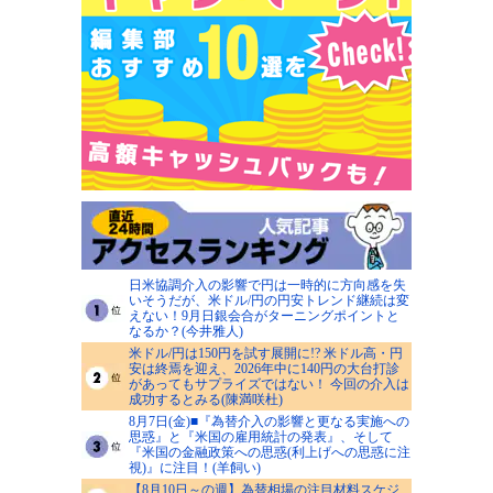
日米協調介入の影響で円は一時的に方向感を失
いそうだが、米ドル/円の円安トレンド継続は変
えない！9月日銀会合がターニングポイントと
なるか？(今井雅人)
米ドル/円は150円を試す展開に!? 米ドル高・円
安は終焉を迎え、2026年中に140円の大台打診
があってもサプライズではない！ 今回の介入は
成功するとみる(陳満咲杜)
8月7日(金)■『為替介入の影響と更なる実施への
思惑』と『米国の雇用統計の発表』、そして
『米国の金融政策への思惑(利上げへの思惑に注
視)』に注目！(羊飼い)
【8月10日～の週】為替相場の注目材料スケジ