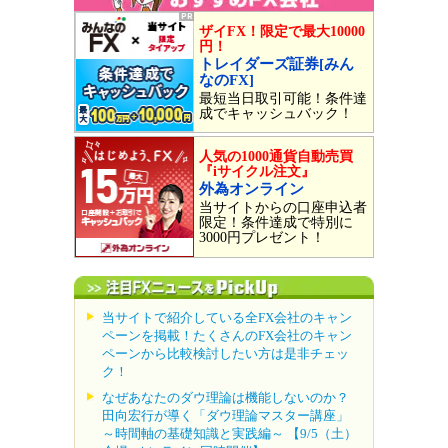
ザイFX！限定で最大10000
円！
トレイダーズ証券[みん
なのFX]
最短当日取引可能！条件達
成でキャッシュバック！
人気の1000通貨自動売買
『iサイクル注文』
外為オンライン
当サイトからの口座申込者
限定！条件達成で特別に
3000円プレゼント！
当サイトで紹介している全FX会社のキャン
ペーンを掲載！たくさんのFX会社のキャン
ペーンから比較検討したい方は是非チェッ
ク！
なぜあなたのダウ理論は機能しないのか？
田向宏行が導く「ダウ理論マスター講座」
～時間軸の基礎知識と実践編～ 【9/5（土）