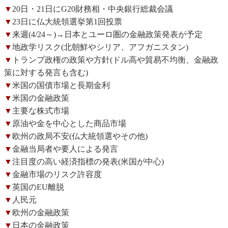
▼
20日・21日にG20財務相・中央銀行総裁会議
▼
23日に仏大統領選挙第1回投票
▼
来週(4/24～)→日本とユーロ圏の金融政策発表が予定
▼
地政学リスク(北朝鮮やシリア、アフガニスタン)
▼
トランプ政権の政策や方針(ドル高や貿易不均衡、金融政
策に対する発言も含む)
▼
米国の国債市場と長期金利
▼
米国の金融政策
▼
主要な株式市場
▼
原油や金を中心とした商品市場
▼
欧州の政局不安(仏大統領選やその他)
▼
金融当局者や要人による発言
▼
注目度の高い経済指標の発表(米国が中心)
▼
金融市場のリスク許容度
▼
英国のEU離脱
▼
人民元
▼
欧州の金融政策
▼
日本の金融政策