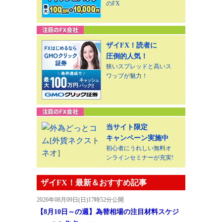
のFX
ザイFX！読者に
圧倒的人気！
狭いスプレッドと高いス
ワップが魅力！
当サイト限定
キャンペーン実施中
初心者にうれしい無料オ
ンラインセミナーが充実!
ザイFX！最新＆おすすめ記事
2026年08月09日(日)17時52分公開
【8月10日～の週】為替相場の注目材料スケジ