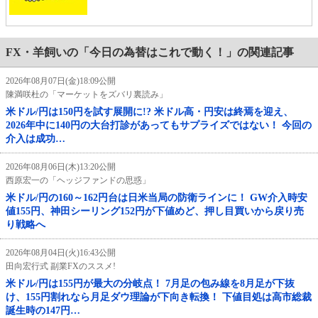
FX・羊飼いの「今日の為替はこれで動く！」の関連記事
2026年08月07日(金)18:09公開
陳満咲杜の「マーケットをズバリ裏読み」
米ドル/円は150円を試す展開に!? 米ドル高・円安は終焉を迎え、
2026年中に140円の大台打診があってもサプライズではない！ 今回の
介入は成功…
2026年08月06日(木)13:20公開
西原宏一の「ヘッジファンドの思惑」
米ドル/円の160～162円台は日米当局の防衛ラインに！ GW介入時安
値155円、神田シーリング152円が下値めど、押し目買いから戻り売
り戦略へ
2026年08月04日(火)16:43公開
田向宏行式 副業FXのススメ!
米ドル/円は155円が最大の分岐点！ 7月足の包み線を8月足が下抜
け、155円割れなら月足ダウ理論が下向き転換！ 下値目処は高市総裁
誕生時の147円…