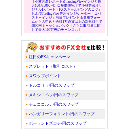
【小林芳彦レポート＆TradingViewインジと最
大100万5000円】口座開設完了で小林芳彦オリ
ジナルレポート「FXスキャルピングのコツ」
およびTradingView専用インジケーター「コバ
スキャインジ」当日プレゼント＆専用フォー
ムからの申込と合計1万通貨以上の新規取引で
5000円キャッシュバック！さらに取引量に応
じて最大100万円のチャンスも！
注目のFXキャンペーン
スプレッド（取引コスト）
スワップポイント
トルコリラ/円のスワップ
メキシコペソ/円のスワップ
チェココルナ/円のスワップ
ハンガリーフォリント/円のスワップ
ポーランドズロチ/円のスワップ