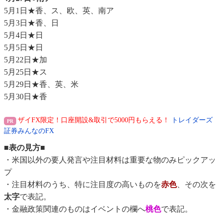
5月1日★香、ス、欧、英、南ア
5月3日★香、日
5月4日★日
5月5日★日
5月22日★加
5月25日★ス
5月29日★香、英、米
5月30日★香
ザイFX限定！口座開設&取引で5000円もらえる！
トレイダーズ
証券みんなのFX
■表の見方■
・米国以外の要人発言や注目材料は重要な物のみピックアッ
プ
・注目材料のうち、特に注目度の高いものを
赤色
、その次を
太字
で表記。
・金融政策関連のものはイベントの欄へ
桃色
で表記。