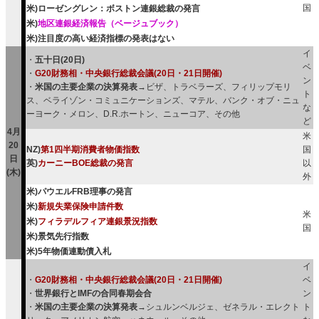
国
米)ローゼングレン：ボストン連銀総裁の発言
米)
地区連銀経済報告（ベージュブック）
米)注目度の高い経済指標の発表はない
イ
・
五十日(20日)
ベ
・
G20財務相・中央銀行総裁会議(20日・21日開催)
ン
・
米国の主要企業の決算発表
→ビザ、トラベラーズ、フィリップモリ
ト
ス、ベライゾン・コミュニケーションズ、マテル、バンク・オブ・ニュ
な
ーヨーク・メロン、D.R.ホートン、ニューコア、その他
ど
4月
米
20
NZ)
第1四半期消費者物価指数
国
日
英)
カーニーBOE総裁の発言
以
(木)
外
米)パウエルFRB理事の発言
米)
新規失業保険申請件数
米
米)
フィラデルフィア連銀景況指数
国
米)景気先行指数
米)5年物価連動債入札
イ
・
G20財務相・中央銀行総裁会議(20日・21日開催)
ベ
・
世界銀行とIMFの合同春期会合
ン
・
米国の主要企業の決算発表
→シュルンベルジェ、ゼネラル・エレクト
ト