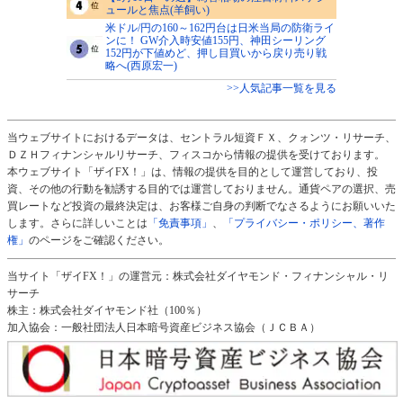
ュールと焦点(羊飼い)
米ドル/円の160～162円台は日米当局の防衛ライ
ンに！ GW介入時安値155円、神田シーリング
152円が下値めど、押し目買いから戻り売り戦
略へ(西原宏一)
>>人気記事一覧を見る
当ウェブサイトにおけるデータは、セントラル短資ＦＸ、クォンツ・リサーチ、
ＤＺＨフィナンシャルリサーチ、フィスコから情報の提供を受けております。
本ウェブサイト「ザイFX！」は、情報の提供を目的として運営しており、投
資、その他の行動を勧誘する目的では運営しておりません。通貨ペアの選択、売
買レートなど投資の最終決定は、お客様ご自身の判断でなさるようにお願いいた
します。さらに詳しいことは
「免責事項」
、
「プライバシー・ポリシー、著作
権」
のページをご確認ください。
当サイト「ザイFX！」の運営元：株式会社ダイヤモンド・フィナンシャル・リ
サーチ
株主：株式会社ダイヤモンド社（100％）
加入協会：一般社団法人日本暗号資産ビジネス協会（ＪＣＢＡ）