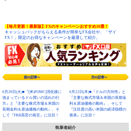
【毎月更新！最新版】FXのキャンペーンおすすめ10選！
キャッシュバックがもらえる条件が簡単なFX会社や、「ザイ
FX！」限定のお得なキャンペーンを厳選して紹介。
6月20日(火)■『[米)FOMC]消化後に
6月22日(木)■『ドルの方向性』と
強まっているドル買いの流れの行
『主要な株式市場＆米国の長期金
方』と『主要な株式市場＆米国の
利＆原油価格の動向』、そして
長期金利＆原油価格の動向』、そ
『注目度の高い米国の経済指標の
して『FRB高官の発言』に注目！
発表』に注目！
執筆者紹介