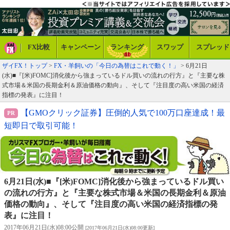
FX比較
キャンペーン
ランキング
スワップ
スプレッド
ザイFX！トップ
>
FX・羊飼いの「今日の為替はこれで動く！」
> 6月21日
(水)■『[米)FOMC]消化後から強まっているドル買いの流れの行方』と『主要な株
式市場＆米国の長期金利＆原油価格の動向』、そして『注目度の高い米国の経済
指標の発表』に注目！
【GMOクリック証券】圧倒的人気で100万口座達成！最
短即日で取引可能！
6月21日(水)■『[米)FOMC]消化後から強まっているドル買い
の流れの行方』と『主要な株式市場＆米国の長期金利＆原油
価格の動向』、そして『注目度の高い米国の経済指標の発
表』に注目！
2017年06月21日(水)08:00公開
[2017年06月21日(水)08:00更新]