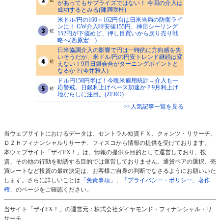
があってもサプライズではない！ 今回の介入は
成功するとみる(陳満咲杜)
米ドル/円の160～162円台は日米当局の防衛ライ
ンに！ GW介入時安値155円、神田シーリング
152円が下値めど、押し目買いから戻り売り戦
略へ(西原宏一)
日米協調介入の影響で円は一時的に方向感を失
いそうだが、米ドル/円の円安トレンド継続は変
えない！9月日銀会合がターニングポイントと
なるか？(今井雅人)
ドル円158円半ば！今晩米雇用統計→介入も一
応警戒。日銀利上げペース加速か？9月利上げ
地ならしに注目。(ZERO)
>>人気記事一覧を見る
当ウェブサイトにおけるデータは、セントラル短資ＦＸ、クォンツ・リサーチ、
ＤＺＨフィナンシャルリサーチ、フィスコから情報の提供を受けております。
本ウェブサイト「ザイFX！」は、情報の提供を目的として運営しており、投
資、その他の行動を勧誘する目的では運営しておりません。通貨ペアの選択、売
買レートなど投資の最終決定は、お客様ご自身の判断でなさるようにお願いいた
します。さらに詳しいことは
「免責事項」
、
「プライバシー・ポリシー、著作
権」
のページをご確認ください。
当サイト「ザイFX！」の運営元：株式会社ダイヤモンド・フィナンシャル・リ
サーチ