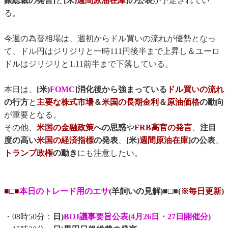
銀総裁の発言]
と
[米)
週間原油在庫
]の公表
が予定されてい
る。
今週の為替相場は、週初からドル買いの流れが優勢となっ
て、ドル円はジリジリと一時111円後半まで上昇し＆ユーロ
ドルはジリジリと1.11前半まで下落している。
本日は、
[米)
FOMC
]消化後から強まっている
ドル買いの流れ
の行方
と
主要な株式市場
＆
米国の長期金利
＆
原油価格
の動向
が重要となる。
その他、
米国の金融政策
への思惑
や
FRB高官の発言
、
注目
度の高い
米国の経済指標
の発表
、
[米)
週間原油在庫
]の公表
、
トランプ政権
の動き
にも注意したい。
■□■
本日のトレード用のエサ
(羊飼いの見解)■□■(
※毎日更新
)
・08時50分：
日)
BOJ議事要旨公表(4月26日・27日開催分)