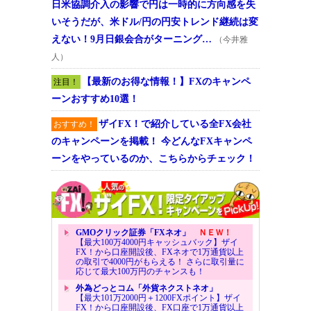
日米協調介入の影響で円は一時的に方向感を失
いそうだが、米ドル/円の円安トレンド継続は変
えない！9月日銀会合がターニング…
（今井雅
人）
【最新のお得な情報！】FXのキャンペ
注目！
ーンおすすめ10選！
ザイFX！で紹介している全FX会社
おすすめ！
のキャンペーンを掲載！ 今どんなFXキャンペ
ーンをやっているのか、こちらからチェック！
GMOクリック証券「FXネオ」
ＮＥＷ！
【最大100万4000円キャッシュバック】ザイ
FX！から口座開設後、FXネオで1万通貨以上
の取引で4000円がもらえる！ さらに取引量に
応じて最大100万円のチャンスも！
外為どっとコム「外貨ネクストネオ」
【最大101万2000円＋1200FXポイント】ザイ
FX！から口座開設後、FX口座で1万通貨以上