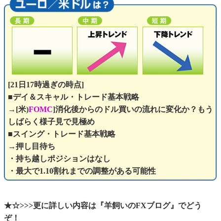
[21日17時過ぎの時点]
■デイ＆スキャル・トレード基本戦略
→[米)
FOMC
]消化後からのドル買いの流れに変化か？もう
しばらく様子見で見極め
■スイング・トレード基本戦略
→押し目待ち
・持ち越しポジションはなし
・最大で1.10割れまでの調整がある可能性
★☆>>>更に詳しい内容は『羊飼いのFXブログ』でどう
ぞ！