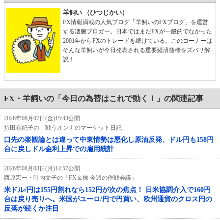
羊飼い （ひつじかい）
FX情報満載の人気ブログ「羊飼いのFXブログ」を運営
する凄腕ブロガー。日本ではまだFXが一般的でなかった
2001年からFXのトレードを続けている。このコーナーは
そんな羊飼いが今日発表される重要経済指標をズバリ解
説！
FX・羊飼いの「今日の為替はこれで動く！」の関連記事
2026年08月07日(金)15:43公開
持田有紀子の「戦うオンナのマーケット日記」
口先の楽観論とは違って中東情勢は悪化し原油反発、ドル円も158円
台に戻しドル金利上昇での雇用統計
2026年08月03日(月)14:57公開
西原宏一・叶内文子の「FX＆株 今週の作戦会議」
米ドル/円は155円割れなら152円が次の焦点！ 日米協調介入で160円
台は戻り売りへ。米国がユーロ/円で円買い、欧州通貨のクロス円の
反落が続くか注目