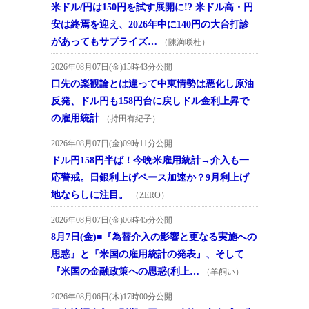
米ドル/円は150円を試す展開に!? 米ドル高・円
安は終焉を迎え、2026年中に140円の大台打診
があってもサプライズ…
（陳満咲杜）
2026年08月07日(金)15時43分公開
口先の楽観論とは違って中東情勢は悪化し原油
反発、ドル円も158円台に戻しドル金利上昇で
の雇用統計
（持田有紀子）
2026年08月07日(金)09時11分公開
ドル円158円半ば！今晩米雇用統計→介入も一
応警戒。日銀利上げペース加速か？9月利上げ
地ならしに注目。
（ZERO）
2026年08月07日(金)06時45分公開
8月7日(金)■『為替介入の影響と更なる実施への
思惑』と『米国の雇用統計の発表』、そして
『米国の金融政策への思惑(利上…
（羊飼い）
2026年08月06日(木)17時00分公開