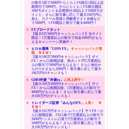
の取引1回で5000円+らくらくFX積立1回以上定
期買付で3000円。さらにらくらくFX積立開設
200FXポイント＆定期買付1回以上で1000FXポ
イント。さらに取引量に応じて最大100万円に
加え、スクール受講と理解度テスト合格など
で1000円、CFD開設と取引で最大4000円！
FXブロードネット
【最大6万3000円キャッシュバック】当サイト
限定！1万通貨以上の取引で現金3000円がもら
えるキャンペーン実施中！
ヒロセ通商「LION FX」
キャッシュバック増
額
ＮＥＷ！
【最大100万7000円キャッシュバック】ザイ
FX！から口座開設後、英ポンド/円1万通貨以
上の取引で5000円がもらえる！ さらに他社か
らのりかえなら2000円！ 取引量に応じて最大
100万円のチャンスも！
GMO外貨「外貨ex」
人気上昇中！
【最大100万4000円キャッシュバック】ザイ
FX！から口座開設後、1万通貨以上の取引で
4000円がもらえる！ さらに取引量に応じて最
大100万円のチャンスも！
トレイダーズ証券「みんなのFX」
人気！
Ｎ
ＥＷ！
【最大101万円キャッシュバック】ザイFX！か
ら口座開設後、FX口座で5万通貨以上の取引で
5000円+シストレ口座で5万通貨以上の取引で
5000円がもらえる！ さらに取引量に応じて最
大100万円のチャンスも！