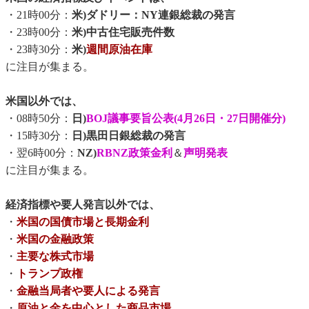
・21時00分：
米)ダドリー：NY連銀総裁の発言
・23時00分：
米)中古住宅販売件数
・23時30分：
米)
週間原油在庫
に注目が集まる。
米国以外では、
・08時50分：
日)
BOJ議事要旨公表(4月26日・27日開催分)
・15時30分：
日)黒田日銀総裁の発言
・翌6時00分：
NZ)
RBNZ政策金利
＆
声明発表
に注目が集まる。
経済指標や要人発言以外では、
・
米国の国債市場と長期金利
・
米国の金融政策
・
主要な株式市場
・
トランプ政権
・
金融当局者や要人による発言
・
原油と金を中心とした商品市場