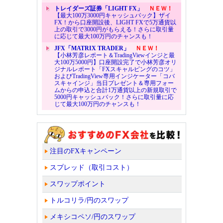
トレイダーズ証券「LIGHT FX」
ＮＥＷ！
【最大100万3000円キャッシュバック】ザイ
FX！から口座開設後、LIGHT FXで5万通貨以
上の取引で3000円がもらえる！さらに取引量
に応じて最大100万円のチャンスも！
JFX「MATRIX TRADER」
ＮＥＷ！
【小林芳彦レポート＆TradingViewインジと最
大100万5000円】口座開設完了で小林芳彦オリ
ジナルレポート「FXスキャルピングのコツ」
およびTradingView専用インジケーター「コバ
スキャインジ」当日プレゼント＆専用フォー
ムからの申込と合計1万通貨以上の新規取引で
5000円キャッシュバック！さらに取引量に応
じて最大100万円のチャンスも！
注目のFXキャンペーン
スプレッド（取引コスト）
スワップポイント
トルコリラ/円のスワップ
メキシコペソ/円のスワップ