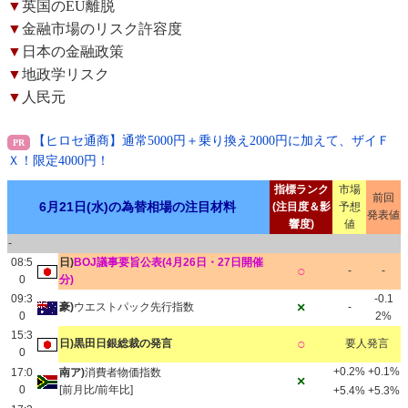
▼
英国のEU離脱
▼
金融市場のリスク許容度
▼
日本の金融政策
▼
地政学リスク
▼
人民元
【ヒロセ通商】通常5000円＋乗り換え2000円に加えて、ザイＦ
Ｘ！限定4000円！
指標ランク
市場
前回
6月21日(水)の為替相場の注目材料
(注目度＆影
予想
発表値
響度)
値
-
08:5
日)
BOJ議事要旨公表(4月26日・27日開催
○
-
-
0
分)
09:3
-0.1
×
豪)
ウエストパック先行指数
-
0
2%
15:3
○
日)黒田日銀総裁の発言
要人発言
0
+0.2%
+0.1%
17:0
南ア)
消費者物価指数
×
0
[前月比/前年比]
+5.4%
+5.3%