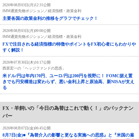
2026年08月03日(月)12:31公開
IMM通貨先物ポジション／経済指標・政策金利
主要各国の政策金利の推移をグラフでチェック！
2026年08月03日(月)09:00公開
IMM通貨先物ポジション／経済指標・政策金利
FXで注目される経済指標の特徴やポイントをFX初心者にもわかりや
すく解説！
2026年07月30日(木)16:17公開
西原宏一の「ヘッジファンドの思惑」
米ドル/円は年内170円、ユーロ/円は200円を視野に！ FOMC据え置
きでも円安構造は変わらず、悪い金利上昇と原油高、新NISAが支え
る
FX・羊飼いの「今日の為替はこれで動く！」のバックナン
バー
2026年08月07日(金)06:45公開
8月7日(金)■『為替介入の影響と更なる実施への思惑』と『米国の雇