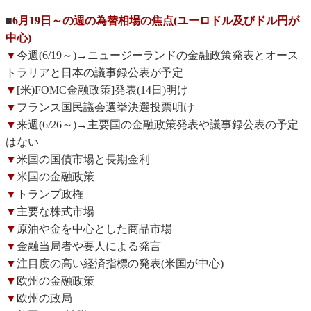
■
6月19日～の週の為替相場の焦点(ユーロドル及びドル円が
中心)
▼
今週(6/19～)→ニュージーランドの金融政策発表とオース
トラリアと日本の議事録公表が予定
▼
[米)FOMC金融政策]発表(14日)明け
▼
フランス国民議会選挙決選投票明け
▼
来週(6/26～)→主要国の金融政策発表や議事録公表の予定
はない
▼
米国の国債市場と長期金利
▼
米国の金融政策
▼
トランプ政権
▼
主要な株式市場
▼
原油や金を中心とした商品市場
▼
金融当局者や要人による発言
▼
注目度の高い経済指標の発表(米国が中心)
▼
欧州の金融政策
▼
欧州の政局