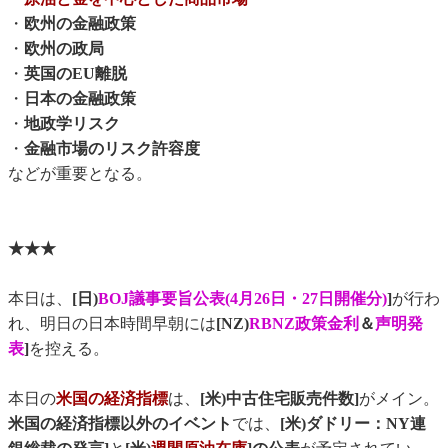
・
欧州の金融政策
・
欧州の政局
・
英国のEU離脱
・
日本の金融政策
・
地政学リスク
・
金融市場のリスク許容度
などが重要となる。
★★★
本日は、
[日)
BOJ議事要旨公表(4月26日・27日開催分)
]
が行わ
れ、明日の日本時間早朝には
[NZ)
RBNZ政策金利
＆
声明発
表
]
を控える。
本日の
米国の経済指標
は、
[米)中古住宅販売件数]
がメイン。
米国の経済指標以外のイベント
では、
[米)ダドリー：NY連