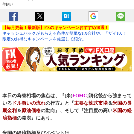
羊飼い
【毎月更新！最新版】FXのキャンペーンおすすめ10選！
キャッシュバックがもらえる条件が簡単なFX会社や、「ザイFX！」
限定のお得なキャンペーンを厳選して紹介。
本日の為替相場の焦点は、『[米)
FOMC
]消化後から強まって
いる
ドル買いの流れ
の行方』と『
主要な株式市場
＆
米国の長
期金利
＆
原油価格
の動向』、そして『注目度の高い
米国の経
済指標
の発表』にあり。
米国の経済指標及びイベントは、