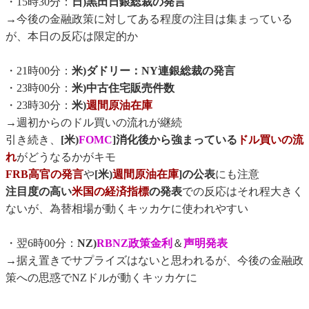
・15時30分：
日)黒田日銀総裁の発言
→今後の金融政策に対してある程度の注目は集まっている
が、本日の反応は限定的か
・21時00分：
米)ダドリー：NY連銀総裁の発言
・23時00分：
米)中古住宅販売件数
・23時30分：
米)
週間原油在庫
→週初からのドル買いの流れが継続
引き続き、
[米)
FOMC
]消化後から強まっている
ドル買いの流
れ
がどうなるかがキモ
FRB高官の発言
や
[米)
週間原油在庫
]の公表
にも注意
注目度の高い
米国の経済指標
の発表
での反応はそれ程大きく
ないが、為替相場が動くキッカケに使われやすい
・翌6時00分：
NZ)
RBNZ政策金利
＆
声明発表
→据え置きでサプライズはないと思われるが、今後の金融政
策への思惑でNZドルが動くキッカケに