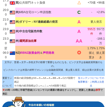
17:3
△
英)
公共部門ネット負債
+70億
+96億
0
20:0
C
米)
MBA住宅ローン申請指数
-
+2.8%
0
21:0
A
米)ダドリー：NY連銀総裁の発言
要人発言
0
23:0
555万
557万
A
米)中古住宅販売件数
0
件
件
23:3
-166.1
AA
米)
週間原油在庫
-
0
万
翌
1.75%
1.75%
◎
06:0
NZ)
RBNZ政策金利
＆
声明発表
据え
据え置
0
置き
き
文字が、普通→太字→赤色太字の順番で重要なものになる。ピンク太字は金融政策関連のも
の。
ピンクのバックは米国の材料でオレンジは金融政策関連、黄は要人発言、緑は企業の決算を表
す。
重要ラン
米国の経済指標はSS→S→AA→A→BB→B→Cの7段階で
当コンテンツについての
ク
表記
免罪事項・ご利用上注意
について
その他の経済指標は◎→○→△→×の4段階で表記
点
※
15時～20時に市場予想値(コンセンサス)の最新の数値をチェックし、更新した数値は
赤字
で
表記