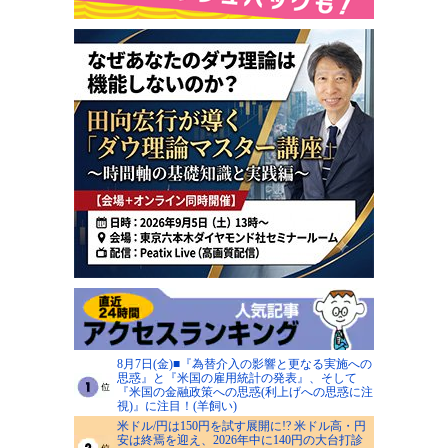
8月7日(金)■『為替介入の影響と更なる実施への
思惑』と『米国の雇用統計の発表』、そして
『米国の金融政策への思惑(利上げへの思惑に注
視)』に注目！(羊飼い)
米ドル/円は150円を試す展開に!? 米ドル高・円
安は終焉を迎え、2026年中に140円の大台打診