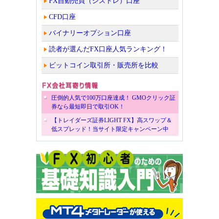
FX自動売買（シストレ）口座
CFD口座
バイナリーオプション口座
読者が選んだFX口座人気ランキング！
ビットコイン取引所・販売所を比較
圧倒的人気で100万口座達成！ GMOクリック証
券なら最短即日で取引OK！
【トレイダーズ証券LIGHT FX】高スワップ＆
低スプレッド！当サイト限定キャンペーン中