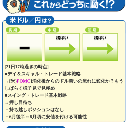
[21日17時過ぎの時点]
■デイ＆スキャル・トレード基本戦略
→[米)
FOMC
]消化後からのドル買いの流れに変化か？もう
しばらく様子見で見極め
■スイング・トレード基本戦略
→押し目待ち
・持ち越しポジションはなし
・6月後半～8月頃に安値を付ける可能性