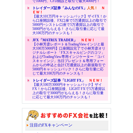
で1000円、CFD開設と取引で最大4000円！
トレイダーズ証券「みんなのFX」
人気！
Ｎ
ＥＷ！
【最大101万円キャッシュバック】ザイFX！か
ら口座開設後、FX口座で5万通貨以上の取引で
5000円+シストレ口座で5万通貨以上の取引で
5000円がもらえる！ さらに取引量に応じて最
大100万円のチャンスも！
JFX「MATRIX TRADER」
ＮＥＷ！
【小林芳彦レポート＆TradingViewインジと最
大100万5000円】口座開設完了で小林芳彦オリ
ジナルレポート「FXスキャルピングのコツ」
およびTradingView専用インジケーター「コバ
スキャインジ」当日プレゼント＆専用フォー
ムからの申込と合計1万通貨以上の新規取引で
5000円キャッシュバック！さらに取引量に応
じて最大100万円のチャンスも！
トレイダーズ証券「LIGHT FX」
ＮＥＷ！
【最大100万3000円キャッシュバック】ザイ
FX！から口座開設後、LIGHT FXで5万通貨以
上の取引で3000円がもらえる！さらに取引量
に応じて最大100万円のチャンスも！
注目のFXキャンペーン