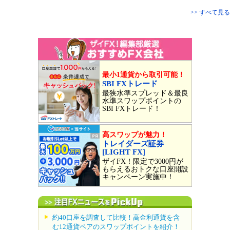
>> すべて見る
最小1通貨から取引可能！
SBI FXトレード
最狭水準スプレッド＆最良
水準スワップポイントの
SBI FXトレード！
高スワップが魅力！
トレイダーズ証券
[LIGHT FX]
ザイFX！限定で3000円が
もらえるおトクな口座開設
キャンペーン実施中！
約40口座を調査して比較！高金利通貨を含
む12通貨ペアのスワップポイントを紹介！