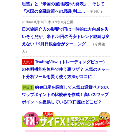
思惑』と『米国の雇用統計の発表』、そして
『米国の金融政策への思惑(利上…
（羊飼い）
2026年08月06日(木)17時00分公開
日米協調介入の影響で円は一時的に方向感を失
いそうだが、米ドル/円の円安トレンド継続は変
えない！9月日銀会合がターニング…
（今井雅
人）
TradingView（トレーディングビュー）
人気！
の有料機能を無料で使う裏ワザ？ 人気のチャー
ト分析ツールを賢く使う方法がココに！
約40口座を調査して人気12通貨ペアのス
注目！
ワップポイントの比較表を作成！高いスワップ
ポイントを提供しているFX口座はどこだ？