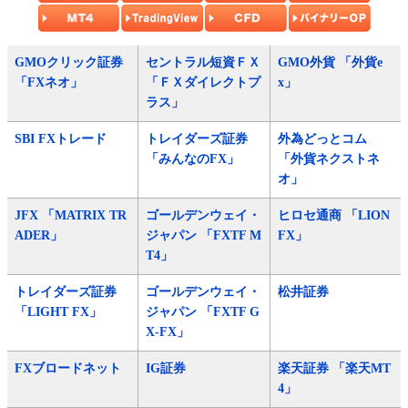
GMOクリック証券
セントラル短資ＦＸ
GMO外貨 「外貨e
「FXネオ」
「ＦＸダイレクトプ
x」
ラス」
SBI FXトレード
トレイダーズ証券
外為どっとコム
「みんなのFX」
「外貨ネクストネ
オ」
JFX 「MATRIX TR
ゴールデンウェイ・
ヒロセ通商 「LION
ADER」
ジャパン 「FXTF M
FX」
T4」
トレイダーズ証券
ゴールデンウェイ・
松井証券
「LIGHT FX」
ジャパン 「FXTF G
X-FX」
FXブロードネット
IG証券
楽天証券 「楽天MT
4」