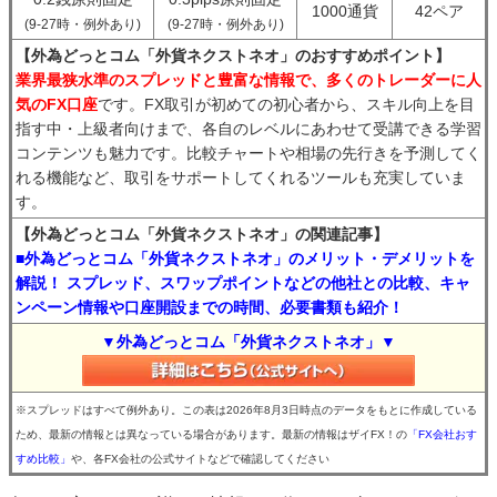
1000通貨
42ペア
(9-27時・例外あり)
(9-27時・例外あり)
【外為どっとコム「外貨ネクストネオ」のおすすめポイント】
業界最狭水準のスプレッドと豊富な情報で、多くのトレーダーに人
気のFX口座
です。FX取引が初めての初心者から、スキル向上を目
指す中・上級者向けまで、各自のレベルにあわせて受講できる学習
コンテンツも魅力です。比較チャートや相場の先行きを予測してく
れる機能など、取引をサポートしてくれるツールも充実していま
す。
【外為どっとコム「外貨ネクストネオ」の関連記事】
■外為どっとコム「外貨ネクストネオ」のメリット・デメリットを
解説！ スプレッド、スワップポイントなどの他社との比較、キャ
ンペーン情報や口座開設までの時間、必要書類も紹介！
▼外為どっとコム「外貨ネクストネオ」▼
※スプレッドはすべて例外あり。この表は2026年8月3日時点のデータをもとに作成している
ため、最新の情報とは異なっている場合があります。最新の情報はザイFX！の
「FX会社おす
すめ比較」
や、各FX会社の公式サイトなどで確認してください