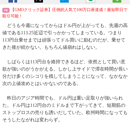
【GMOクリック証券】圧倒的人気で100万口座達成！最短即日で
取引可能！
どうも今週になってからはドル円が上がっても、先週の高
値である113.25近辺で引っかかってしまっている。つまり
113円台乗せまでは頑張ってドル買いに励むのだが、乗せて
きた後が続かない。もちろん値崩れはしない。
しばらくは113円台を維持できるほど、依然として買い意
欲が強いのがうかがえる。しかし上サイドで滞在時間が長い
分だけ多くのシコリを残してしまうことになって、なかなか
次の上値攻めとはいかないのである。
昨日のアジア時間でも、ドル円は重い足取りが強いられ
た。ドル円は112円台のミドルまで下がってきて、短期筋の
ストップロスの売りも誘いだしていた。欧州時間になっても
そうしたながれは変わらず。