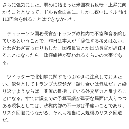
さらに強気にした。弱めに始まった米国株も反転・上昇に向
かうこととなって、ドルも全面高に。しかし夜中にドル円は
113円台を触ることはできなかった。
ティラーソン国務長官がトランプ政権内で不協和音を醸し
ているということで、昨日は本人が「辞任する考えはない」
とわざわざ言ったりもした。国務長官とか国防長官が辞任す
ることになったら、政権維持が疑われるくらいの大事であ
る。
ツイッターで北朝鮮に関するつぶやきに注意しておきた
い。依然としてトランプ大統領が「話し合いは無駄だ」と繰
り返すようならば、閣僚の目指している外交努力と反するこ
とになる。すでに議会での予算審議が重要な局面に入りつつ
ある現状としては、政権内部の不一致は手痛いことであり、
リスク回避につながる。それも相当に大規模のリスク回避
だ。