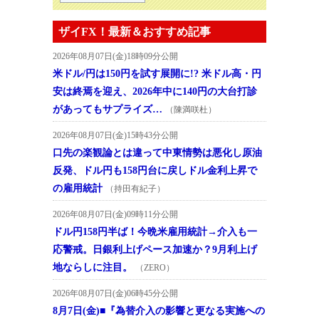
ザイFX！最新＆おすすめ記事
2026年08月07日(金)18時09分公開
米ドル/円は150円を試す展開に!? 米ドル高・円
安は終焉を迎え、2026年中に140円の大台打診
があってもサプライズ…
（陳満咲杜）
2026年08月07日(金)15時43分公開
口先の楽観論とは違って中東情勢は悪化し原油
反発、ドル円も158円台に戻しドル金利上昇で
の雇用統計
（持田有紀子）
2026年08月07日(金)09時11分公開
ドル円158円半ば！今晩米雇用統計→介入も一
応警戒。日銀利上げペース加速か？9月利上げ
地ならしに注目。
（ZERO）
2026年08月07日(金)06時45分公開
8月7日(金)■『為替介入の影響と更なる実施への