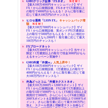
GMOクリック証券「FXネオ」
ＮＥＷ！
【最大100万4000円キャッシュバック】ザイ
FX！から口座開設後、FXネオで1万通貨以上
の取引で4000円がもらえる！ さらに取引量に
応じて最大100万円のチャンスも！
ヒロセ通商「LION FX」
キャッシュバック増
額
ＮＥＷ！
【最大100万7000円キャッシュバック】ザイ
FX！から口座開設後、英ポンド/円1万通貨以
上の取引で5000円がもらえる！ さらに他社か
らのりかえなら2000円！ 取引量に応じて最大
100万円のチャンスも！
FXブロードネット
【最大6万3000円キャッシュバック】当サイト
限定！1万通貨以上の取引で現金3000円がもら
えるキャンペーン実施中！
GMO外貨「外貨ex」
人気上昇中！
【最大100万4000円キャッシュバック】ザイ
FX！から口座開設後、1万通貨以上の取引で
4000円がもらえる！ さらに取引量に応じて最
大100万円のチャンスも！
外為どっとコム「外貨ネクストネオ」
【最大101万2000円＋1200FXポイント】ザイ
FX！から口座開設後、FX口座で1万通貨以上
の取引1回で5000円+らくらくFX積立1回以上定
期買付で3000円。さらにらくらくFX積立開設
200FXポイント＆定期買付1回以上で1000FXポ
イント。さらに取引量に応じて最大100万円に
加え、スクール受講と理解度テスト合格など