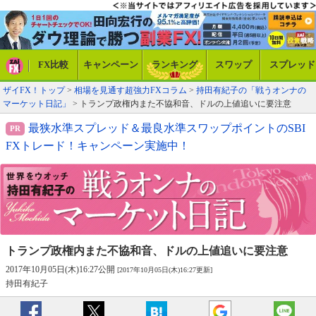
FX比較
キャンペーン
ランキング
スワップ
スプレッド
ザイFX！トップ
>
相場を見通す超強力FXコラム
>
持田有紀子の「戦うオンナの
マーケット日記」
> トランプ政権内また不協和音、ドルの上値追いに要注意
最狭水準スプレッド＆最良水準スワップポイントのSBI
FXトレード！キャンペーン実施中！
トランプ政権内また不協和音、
ドルの上値追いに要注意
2017年10月05日(木)16:27公開
[2017年10月05日(木)16:27更新]
持田有紀子