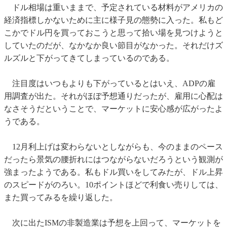
ドル相場は重いままで、予定されている材料がアメリカの
経済指標しかないために主に様子見の態勢に入った。私もど
こかでドル円を買っておこうと思って拾い場を見つけようと
していたのだが、なかなか良い節目がなかった。それだけズ
ルズルと下がってきてしまっているのである。
注目度はいつもよりも下がっているとはいえ、ADPの雇
用調査が出た。それがほぼ予想通りだったが、雇用に心配は
なさそうだということで、マーケットに安心感が広がったよ
うである。
12月利上げは変わらないとしながらも、今のままのペース
だったら景気の腰折れにはつながらないだろうという観測が
強まったようである。私もドル買いをしてみたが、ドル上昇
のスピードがのろい。10ポイントほどで利食い売りしては、
また買ってみるを繰り返した。
次に出たISMの非製造業は予想を上回って、マーケットを