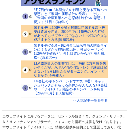
8月7日(金)■『為替介入の影響と更なる実施への
思惑』と『米国の雇用統計の発表』、そして
『米国の金融政策への思惑(利上げへの思惑に注
視)』に注目！(羊飼い)
米ドル/円は150円を試す展開に!? 米ドル高・円
安は終焉を迎え、2026年中に140円の大台打診
があってもサプライズではない！ 今回の介入は
成功するとみる(陳満咲杜)
米ドル/円の160～162円台は日米当局の防衛ライ
ンに！ GW介入時安値155円、神田シーリング
152円が下値めど、押し目買いから戻り売り戦
略へ(西原宏一)
日米協調介入の影響で円は一時的に方向感を失
いそうだが、米ドル/円の円安トレンド継続は変
えない！9月日銀会合がターニングポイントと
なるか？(今井雅人)
FX会社のキャンペーンおすすめ10選！ キャッ
シュバックがもらえる条件がかんたんなFX会社
や、「ザイFX！」限定のキャンペーンを紹介
【2026年8月】(FX情報局)
>>人気記事一覧を見る
当ウェブサイトにおけるデータは、セントラル短資ＦＸ、クォンツ・リサーチ、
ＤＺＨフィナンシャルリサーチ、フィスコから情報の提供を受けております。
本ウェブサイト「ザイFX！」は、情報の提供を目的として運営しており、投