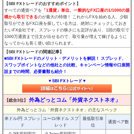
【SBI FXトレードのおすすめポイント】
すべての通貨ペアを
「1通貨」単位、一般的なFX口座の1/1000の規
模から取引できる
のが最大の特徴！ これからFXを始める人、少額
取引ができるFX口座を探している方は、絶対にチェックしておき
たいFX会社です。スプレッドの狭さにも定評があり、1回の取引で
1000万通貨まで注文が出せるので、取引量が増えて稼げるように
なってからも長く使い続けられます。
【SBI FXトレードの関連記事】
■SBI FXトレードのメリット・デメリットを解説！ スプレッド、
スワップポイントなどの他社との比較、キャンペーン情報や口座開
設までの時間、必要書類も紹介！
▼SBI FXトレード▼
外為どっとコム「外貨ネクストネオ」
【総合3位】
外為どっとコム「外貨ネクストネオ」の主なスペック
米ドル/円 スプレッ
ユーロ/米ドル スプ
最低取引単
通貨ペア数
ド
レッド
位
0.2銭原則固定
0.3pips原則固定