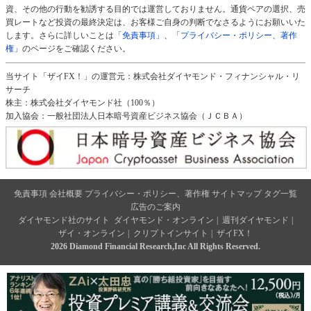
資、その他の行動を勧誘する目的では運営しておりません。通貨ペアの選択、売
買レートなど投資の最終決定は、お客様ご自身の判断でなさるようにお願いいた
します。さらに詳しいことは
「免責事項」
、
「プライバシー・ポリシー、著作
権」
のページをご確認ください。
当サイト「ザイFX！」の運営元：株式会社ダイヤモンド・フィナンシャル・リ
サーチ
株主：株式会社ダイヤモンド社（100％）
加入協会：一般社団法人日本暗号資産ビジネス協会（ＪＣＢＡ）
免責事項
会社概要
プライバシー・ポリシー、著作権
サイトマップ
タグ一覧
広告のご案内
ダイヤモンド社のサイト
ダイヤモンド・オンライン
|
週刊ダイヤモンド
|
ザイ・オンライン
|
クリプトインサイト
|
ザイFX！
2026 Diamond Financial Research,Inc All Rights Reserved.