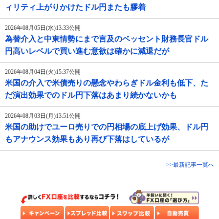
ィリティ上がりかけたドル円またも膠着
2026年08月05日(水)13:33公開
為替介入と中東情勢にまで言及のベッセント財務長官ドル
円高いレベルで買い進む意欲は確かに減退だが
2026年08月04日(火)15:37公開
米国の介入で米債売りの懸念やわらぎドル金利も低下、た
だ演出効果でのドル円下落はあまり続かないかも
2026年08月03日(月)13:51公開
米国の助けでユーロ売りでの円相場の底上げ効果、ドル円
もアナウンス効果もあり再び下落はしているが
>>最新記事一覧へ