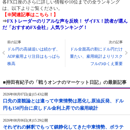
各FX口座のさらに詳しい情報や10位までの全ランキング
は、以下よりご覧ください。
【※関連記事はこちら！】
⇒
FXトレーダーのリアルな声を反映！ ザイFX！読者が選ん
だ「おすすめFX会社」人気ランキング！
前の記事
次の記事
ドル円の高値追いは続かず、
ドル全面高の割にドル円だけ
ADP雇用より注目はもっばら
重たい、雇用統計よりリスク
株高
フルのゆくえ重要
■持田有紀子の「戦うオンナのマーケット日記」の最新記事
2026年08月07日(金)15:43公開
口先の楽観論とは違って中東情勢は悪化し原油反発、ドル
円も158円台に戻しドル金利上昇での雇用統計
2026年08月06日(木)15:29公開
それぞれの解釈でもって鎮静化してきた中東情勢、ボラテ