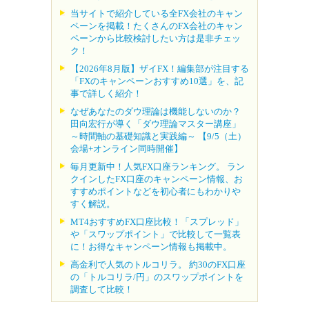
当サイトで紹介している全FX会社のキャン
ペーンを掲載！たくさんのFX会社のキャン
ペーンから比較検討したい方は是非チェッ
ク！
【2026年8月版】ザイFX！編集部が注目する
「FXのキャンペーンおすすめ10選」を、記
事で詳しく紹介！
なぜあなたのダウ理論は機能しないのか？
田向宏行が導く「ダウ理論マスター講座」
～時間軸の基礎知識と実践編～ 【9/5（土）
会場+オンライン同時開催】
毎月更新中！人気FX口座ランキング。 ラン
クインしたFX口座のキャンペーン情報、お
すすめポイントなどを初心者にもわかりや
すく解説。
MT4おすすめFX口座比較！「スプレッド」
や「スワップポイント」で比較して一覧表
に！お得なキャンペーン情報も掲載中。
高金利で人気のトルコリラ。 約30のFX口座
の「トルコリラ/円」のスワップポイントを
調査して比較！