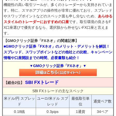
機能性の高い取引ツールが、多くのトレーダーから支持されていま
す。特に、スマホアプリの操作性が非常に優れており、スプレッド
やスワップポイントなどのスペック面も申し分ないため、
あらゆる
スタイルのトレーダーにおすすめの口座
です。取引環境の良さをF
X口座選びで優先するなら、選択肢から外せないFX口座と言えま
す。
【GMOクリック証券「FXネオ」の関連記事】
■GMOクリック証券「FXネオ」のメリット・デメリットを解説！
スプレッド、スワップポイントなどの他社との比較、キャンペーン
情報や口座開設までの時間、必要書類も紹介！
▼GMOクリック証券「FXネオ」▼
SBI FXトレード
【総合2位】
SBI FXトレードの主なスペック
米ドル/円 スプレッ
ユーロ/米ドル スプ
最低取引単
通貨ペア数
ド
レッド
位
0.18銭
0.3pips
1通貨
34ペア