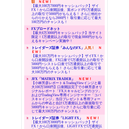
額
ＮＥＷ！
【最大100万7000円キャッシュバック】ザイ
FX！から口座開設後、英ポンド/円1万通貨以
上の取引で5000円がもらえる！ さらに他社か
らのりかえなら2000円！ 取引量に応じて最大
100万円のチャンスも！
FXブロードネット
【最大6万3000円キャッシュバック】当サイト
限定！1万通貨以上の取引で現金3000円がもら
えるキャンペーン実施中！
トレイダーズ証券「みんなのFX」
人気！
Ｎ
ＥＷ！
【最大101万円キャッシュバック】ザイFX！か
ら口座開設後、FX口座で5万通貨以上の取引で
5000円+シストレ口座で5万通貨以上の取引で
5000円がもらえる！ さらに取引量に応じて最
大100万円のチャンスも！
JFX「MATRIX TRADER」
ＮＥＷ！
【小林芳彦レポート＆TradingViewインジと最
大100万5000円】口座開設完了で小林芳彦オリ
ジナルレポート「FXスキャルピングのコツ」
およびTradingView専用インジケーター「コバ
スキャインジ」当日プレゼント＆専用フォー
ムからの申込と合計1万通貨以上の新規取引で
5000円キャッシュバック！さらに取引量に応
じて最大100万円のチャンスも！
トレイダーズ証券「LIGHT FX」
ＮＥＷ！
【最大100万3000円キャッシュバック】ザイ
FX！から口座開設後、LIGHT FXで5万通貨以