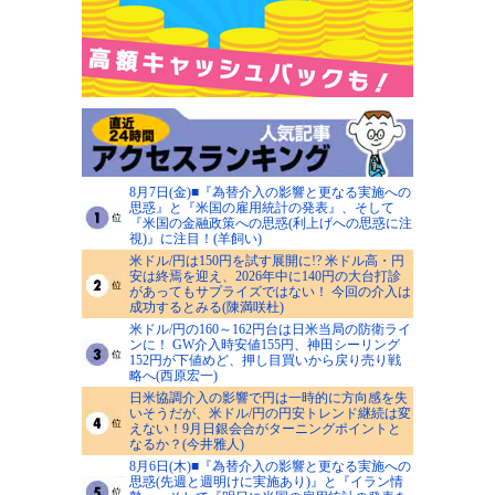
8月7日(金)■『為替介入の影響と更なる実施への
思惑』と『米国の雇用統計の発表』、そして
『米国の金融政策への思惑(利上げへの思惑に注
視)』に注目！(羊飼い)
米ドル/円は150円を試す展開に!? 米ドル高・円
安は終焉を迎え、2026年中に140円の大台打診
があってもサプライズではない！ 今回の介入は
成功するとみる(陳満咲杜)
米ドル/円の160～162円台は日米当局の防衛ライ
ンに！ GW介入時安値155円、神田シーリング
152円が下値めど、押し目買いから戻り売り戦
略へ(西原宏一)
日米協調介入の影響で円は一時的に方向感を失
いそうだが、米ドル/円の円安トレンド継続は変
えない！9月日銀会合がターニングポイントと
なるか？(今井雅人)
8月6日(木)■『為替介入の影響と更なる実施への
思惑(先週と週明けに実施あり)』と『イラン情