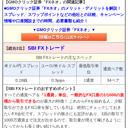
【GMOクリック証券「FXネオ」の関連記事】
■GMOクリック証券「FXネオ」のメリット・デメリットを解説！
スプレッド、スワップポイントなどの他社との比較、キャンペーン
情報や口座開設までの時間、必要書類も紹介！
▼GMOクリック証券「FXネオ」▼
SBI FXトレード
【総合2位】
SBI FXトレードの主なスペック
米ドル/円 スプレッ
ユーロ/米ドル スプ
最低取引単
通貨ペア数
ド
レッド
位
0.18銭
0.3pips
1通貨
34ペア
【SBI FXトレードのおすすめポイント】
すべての通貨ペアを
「1通貨」単位、一般的なFX口座の1/1000の規
模から取引できる
のが最大の特徴！ これからFXを始める人、少額
取引ができるFX口座を探している方は、絶対にチェックしておき
たいFX会社です。スプレッドの狭さにも定評があり、1回の取引で
1000万通貨まで注文が出せるので、取引量が増えて稼げるように
なってからも長く使い続けられます。