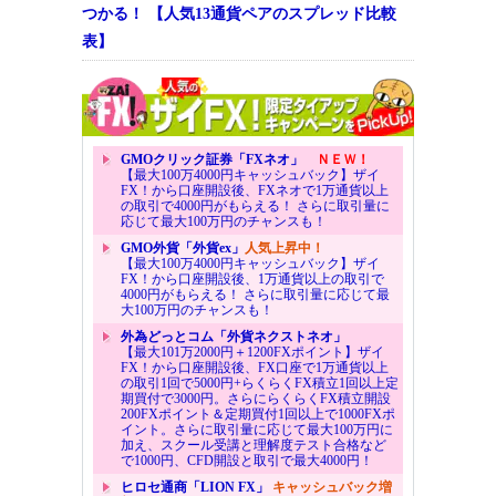
つかる！ 【人気13通貨ペアのスプレッド比較
表】
GMOクリック証券「FXネオ」
ＮＥＷ！
【最大100万4000円キャッシュバック】ザイ
FX！から口座開設後、FXネオで1万通貨以上
の取引で4000円がもらえる！ さらに取引量に
応じて最大100万円のチャンスも！
GMO外貨「外貨ex」
人気上昇中！
【最大100万4000円キャッシュバック】ザイ
FX！から口座開設後、1万通貨以上の取引で
4000円がもらえる！ さらに取引量に応じて最
大100万円のチャンスも！
外為どっとコム「外貨ネクストネオ」
【最大101万2000円＋1200FXポイント】ザイ
FX！から口座開設後、FX口座で1万通貨以上
の取引1回で5000円+らくらくFX積立1回以上定
期買付で3000円。さらにらくらくFX積立開設
200FXポイント＆定期買付1回以上で1000FXポ
イント。さらに取引量に応じて最大100万円に
加え、スクール受講と理解度テスト合格など
で1000円、CFD開設と取引で最大4000円！
ヒロセ通商「LION FX」
キャッシュバック増