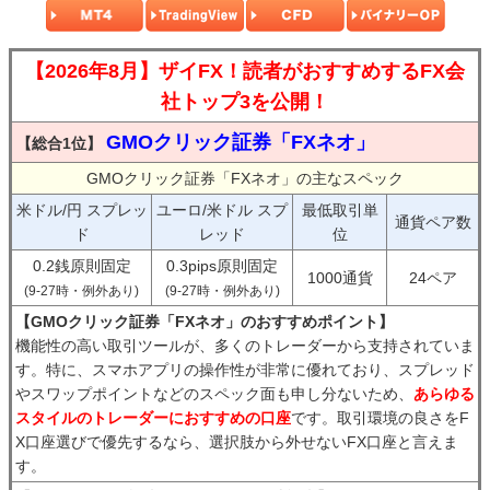
【2026年8月】ザイFX！読者がおすすめするFX会
社トップ3を公開！
GMOクリック証券「FXネオ」
【総合1位】
GMOクリック証券「FXネオ」の主なスペック
米ドル/円 スプレッ
ユーロ/米ドル スプ
最低取引単
通貨ペア数
ド
レッド
位
0.2銭原則固定
0.3pips原則固定
1000通貨
24ペア
(9-27時・例外あり)
(9-27時・例外あり)
【GMOクリック証券「FXネオ」のおすすめポイント】
機能性の高い取引ツールが、多くのトレーダーから支持されていま
す。特に、スマホアプリの操作性が非常に優れており、スプレッド
やスワップポイントなどのスペック面も申し分ないため、
あらゆる
スタイルのトレーダーにおすすめの口座
です。取引環境の良さをF
X口座選びで優先するなら、選択肢から外せないFX口座と言えま
す。