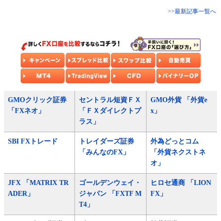
>>最新記事一覧へ
GMOクリック証券
セントラル短資ＦＸ
GMO外貨 「外貨e
「FXネオ」
「ＦＸダイレクトプ
x」
ラス」
SBI FXトレード
トレイダーズ証券
外為どっとコム
「みんなのFX」
「外貨ネクストネ
オ」
JFX 「MATRIX TR
ゴールデンウェイ・
ヒロセ通商 「LION
ADER」
ジャパン 「FXTF M
FX」
T4」