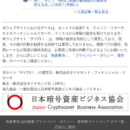
勢』、そして『明日に米国の雇用統計の発表を
控える点』に注目！(羊飼い)
>>人気記事一覧を見る
当ウェブサイトにおけるデータは、セントラル短資ＦＸ、クォンツ・リサーチ、
ＤＺＨフィナンシャルリサーチ、フィスコから情報の提供を受けております。
本ウェブサイト「ザイFX！」は、情報の提供を目的として運営しており、投
資、その他の行動を勧誘する目的では運営しておりません。通貨ペアの選択、売
買レートなど投資の最終決定は、お客様ご自身の判断でなさるようにお願いいた
します。さらに詳しいことは
「免責事項」
、
「プライバシー・ポリシー、著作
権」
のページをご確認ください。
当サイト「ザイFX！」の運営元：株式会社ダイヤモンド・フィナンシャル・リ
サーチ
株主：株式会社ダイヤモンド社（100％）
加入協会：一般社団法人日本暗号資産ビジネス協会（ＪＣＢＡ）
免責事項
会社概要
プライバシー・ポリシー、著作権
サイトマップ
タグ一覧
広告のご案内