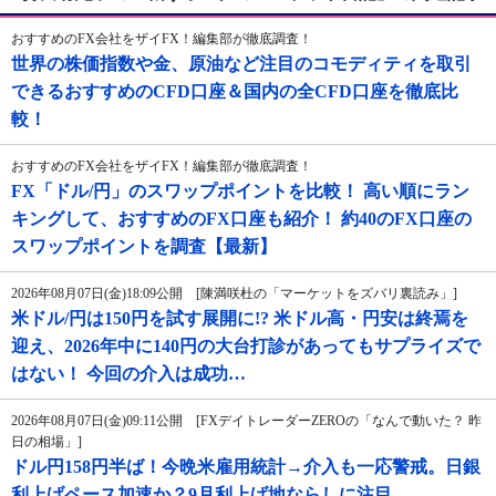
おすすめのFX会社をザイFX！編集部が徹底調査！
世界の株価指数や金、原油など注目のコモディティを取引
できるおすすめのCFD口座＆国内の全CFD口座を徹底比
較！
おすすめのFX会社をザイFX！編集部が徹底調査！
FX「ドル/円」のスワップポイントを比較！ 高い順にラン
キングして、おすすめのFX口座も紹介！ 約40のFX口座の
スワップポイントを調査【最新】
2026年08月07日(金)18:09公開 [陳満咲杜の「マーケットをズバリ裏読み」]
米ドル/円は150円を試す展開に!? 米ドル高・円安は終焉を
迎え、2026年中に140円の大台打診があってもサプライズで
はない！ 今回の介入は成功…
2026年08月07日(金)09:11公開 [FXデイトレーダーZEROの「なんで動いた？ 昨
日の相場」]
ドル円158円半ば！今晩米雇用統計→介入も一応警戒。日銀
利上げペース加速か？9月利上げ地ならしに注目。