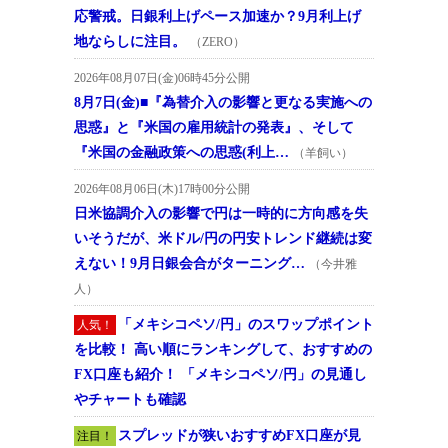
応警戒。日銀利上げペース加速か？9月利上げ
地ならしに注目。
（ZERO）
2026年08月07日(金)06時45分公開
8月7日(金)■『為替介入の影響と更なる実施への
思惑』と『米国の雇用統計の発表』、そして
『米国の金融政策への思惑(利上…
（羊飼い）
2026年08月06日(木)17時00分公開
日米協調介入の影響で円は一時的に方向感を失
いそうだが、米ドル/円の円安トレンド継続は変
えない！9月日銀会合がターニング…
（今井雅
人）
「メキシコペソ/円」のスワップポイント
人気！
を比較！ 高い順にランキングして、おすすめの
FX口座も紹介！ 「メキシコペソ/円」の見通し
やチャートも確認
スプレッドが狭いおすすめFX口座が見
注目！