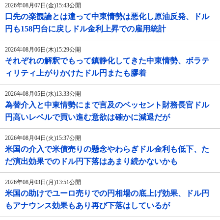
2026年08月07日(金)15:43公開
口先の楽観論とは違って中東情勢は悪化し原油反発、ドル
円も158円台に戻しドル金利上昇での雇用統計
2026年08月06日(木)15:29公開
それぞれの解釈でもって鎮静化してきた中東情勢、ボラテ
ィリティ上がりかけたドル円またも膠着
2026年08月05日(水)13:33公開
為替介入と中東情勢にまで言及のベッセント財務長官ドル
円高いレベルで買い進む意欲は確かに減退だが
2026年08月04日(火)15:37公開
米国の介入で米債売りの懸念やわらぎドル金利も低下、た
だ演出効果でのドル円下落はあまり続かないかも
2026年08月03日(月)13:51公開
米国の助けでユーロ売りでの円相場の底上げ効果、ドル円
もアナウンス効果もあり再び下落はしているが