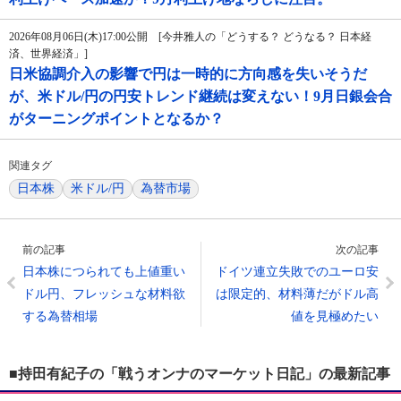
2026年08月06日(木)17:00公開 [今井雅人の「どうする？ どうなる？ 日本経
済、世界経済」]
日米協調介入の影響で円は一時的に方向感を失いそうだ
が、米ドル/円の円安トレンド継続は変えない！9月日銀会合
がターニングポイントとなるか？
関連タグ
日本株
米ドル/円
為替市場
前の記事
次の記事
日本株につられても上値重い
ドイツ連立失敗でのユーロ安
ドル円、フレッシュな材料欲
は限定的、材料薄だがドル高
する為替相場
値を見極めたい
■持田有紀子の「戦うオンナのマーケット日記」の最新記事