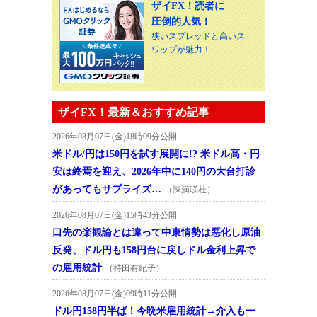
ザイFX！読者に
圧倒的人気！
狭いスプレッドと高いス
ワップが魅力！
ザイFX！最新＆おすすめ記事
2026年08月07日(金)18時09分公開
米ドル/円は150円を試す展開に!? 米ドル高・円
安は終焉を迎え、2026年中に140円の大台打診
があってもサプライズ…
（陳満咲杜）
2026年08月07日(金)15時43分公開
口先の楽観論とは違って中東情勢は悪化し原油
反発、ドル円も158円台に戻しドル金利上昇で
の雇用統計
（持田有紀子）
2026年08月07日(金)09時11分公開
ドル円158円半ば！今晩米雇用統計→介入も一