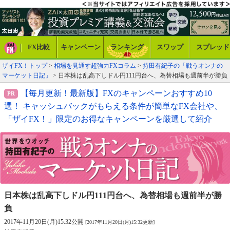
FX比較
キャンペーン
ランキング
スワップ
スプレッド
ザイFX！トップ
>
相場を見通す超強力FXコラム
>
持田有紀子の「戦うオンナの
マーケット日記」
> 日本株は乱高下しドル円111円台へ、為替相場も週前半が勝負
【毎月更新！最新版】FXのキャンペーンおすすめ10
選！ キャッシュバックがもらえる条件が簡単なFX会社や、
「ザイFX！」限定のお得なキャンペーンを厳選して紹介
日本株は乱高下しドル円111円台へ、
為替相場も週前半が勝
負
2017年11月20日(月)15:32公開
[2017年11月20日(月)15:32更新]