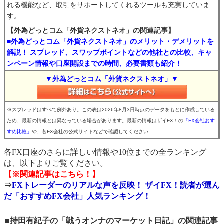
れる機能など、取引をサポートしてくれるツールも充実していま
す。
【外為どっとコム「外貨ネクストネオ」の関連記事】
■外為どっとコム「外貨ネクストネオ」のメリット・デメリットを
解説！ スプレッド、スワップポイントなどの他社との比較、キャ
ンペーン情報や口座開設までの時間、必要書類も紹介！
▼外為どっとコム「外貨ネクストネオ」▼
※スプレッドはすべて例外あり。この表は2026年8月3日時点のデータをもとに作成している
ため、最新の情報とは異なっている場合があります。最新の情報はザイFX！の
「FX会社おす
すめ比較」
や、各FX会社の公式サイトなどで確認してください
各FX口座のさらに詳しい情報や10位までの全ランキング
は、以下よりご覧ください。
【※関連記事はこちら！】
⇒
FXトレーダーのリアルな声を反映！ ザイFX！読者が選ん
だ「おすすめFX会社」人気ランキング！
■持田有紀子の「戦うオンナのマーケット日記」の関連記事