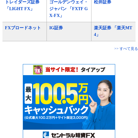
トレイダーズ証券
ゴールデンウェイ・
松井証券
「LIGHT FX」
ジャパン 「FXTF G
X-FX」
FXブロードネット
IG証券
楽天証券 「楽天MT
4」
>> すべて見る