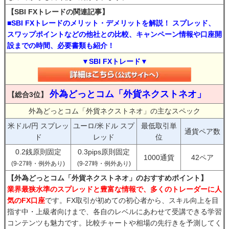
【SBI FXトレードの関連記事】
■SBI FXトレードのメリット・デメリットを解説！ スプレッド、
スワップポイントなどの他社との比較、キャンペーン情報や口座開
設までの時間、必要書類も紹介！
▼SBI FXトレード▼
外為どっとコム「外貨ネクストネオ」
【総合3位】
外為どっとコム「外貨ネクストネオ」の主なスペック
米ドル/円 スプレッ
ユーロ/米ドル スプ
最低取引単
通貨ペア数
ド
レッド
位
0.2銭原則固定
0.3pips原則固定
1000通貨
42ペア
(9-27時・例外あり)
(9-27時・例外あり)
【外為どっとコム「外貨ネクストネオ」のおすすめポイント】
業界最狭水準のスプレッドと豊富な情報で、多くのトレーダーに人
気のFX口座
です。FX取引が初めての初心者から、スキル向上を目
指す中・上級者向けまで、各自のレベルにあわせて受講できる学習
コンテンツも魅力です。比較チャートや相場の先行きを予測してく