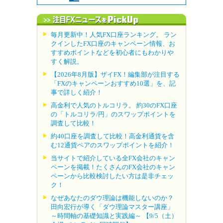
毎月更新中！人気FX口座ランキング。 ラン
クインしたFX口座のキャンペーン情報、お
すすめポイントなどを初心者にもわかりや
すく解説。
【2026年8月版】ザイFX！編集部が注目する
「FXのキャンペーンおすすめ10選」を、記
事で詳しく紹介！
高金利で人気のトルコリラ。 約30のFX口座
の「トルコリラ/円」のスワップポイントを
調査して比較！
約40口座を調査して比較！高金利通貨を含
む12通貨ペアのスワップポイントを紹介！
当サイトで紹介している全FX会社のキャン
ペーンを掲載！たくさんのFX会社のキャン
ペーンから比較検討したい方は是非チェッ
ク！
なぜあなたのダウ理論は機能しないのか？
田向宏行が導く「ダウ理論マスター講座」
～時間軸の基礎知識と実践編～ 【9/5（土）