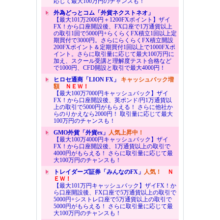
応じて最大100万円のチャンスも！
外為どっとコム「外貨ネクストネオ」
【最大101万2000円＋1200FXポイント】ザイ
FX！から口座開設後、FX口座で1万通貨以上
の取引1回で5000円+らくらくFX積立1回以上定
期買付で3000円。さらにらくらくFX積立開設
200FXポイント＆定期買付1回以上で1000FXポ
イント。さらに取引量に応じて最大100万円に
加え、スクール受講と理解度テスト合格など
で1000円、CFD開設と取引で最大4000円！
ヒロセ通商「LION FX」
キャッシュバック増
額
ＮＥＷ！
【最大100万7000円キャッシュバック】ザイ
FX！から口座開設後、英ポンド/円1万通貨以
上の取引で5000円がもらえる！ さらに他社か
らのりかえなら2000円！ 取引量に応じて最大
100万円のチャンスも！
GMO外貨「外貨ex」
人気上昇中！
【最大100万4000円キャッシュバック】ザイ
FX！から口座開設後、1万通貨以上の取引で
4000円がもらえる！ さらに取引量に応じて最
大100万円のチャンスも！
トレイダーズ証券「みんなのFX」
人気！
Ｎ
ＥＷ！
【最大101万円キャッシュバック】ザイFX！か
ら口座開設後、FX口座で5万通貨以上の取引で
5000円+シストレ口座で5万通貨以上の取引で
5000円がもらえる！ さらに取引量に応じて最
大100万円のチャンスも！