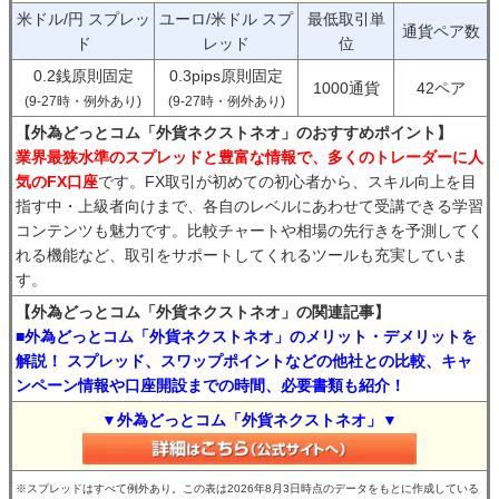
米ドル/円 スプレッ
ユーロ/米ドル スプ
最低取引単
通貨ペア数
ド
レッド
位
0.2銭原則固定
0.3pips原則固定
1000通貨
42ペア
(9-27時・例外あり)
(9-27時・例外あり)
【外為どっとコム「外貨ネクストネオ」のおすすめポイント】
業界最狭水準のスプレッドと豊富な情報で、多くのトレーダーに人
気のFX口座
です。FX取引が初めての初心者から、スキル向上を目
指す中・上級者向けまで、各自のレベルにあわせて受講できる学習
コンテンツも魅力です。比較チャートや相場の先行きを予測してく
れる機能など、取引をサポートしてくれるツールも充実していま
す。
【外為どっとコム「外貨ネクストネオ」の関連記事】
■外為どっとコム「外貨ネクストネオ」のメリット・デメリットを
解説！ スプレッド、スワップポイントなどの他社との比較、キャ
ンペーン情報や口座開設までの時間、必要書類も紹介！
▼外為どっとコム「外貨ネクストネオ」▼
※スプレッドはすべて例外あり。この表は2026年8月3日時点のデータをもとに作成している