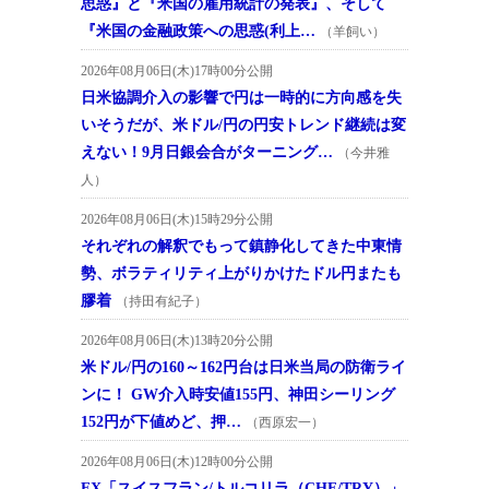
思惑』と『米国の雇用統計の発表』、そして
『米国の金融政策への思惑(利上…
（羊飼い）
2026年08月06日(木)17時00分公開
日米協調介入の影響で円は一時的に方向感を失
いそうだが、米ドル/円の円安トレンド継続は変
えない！9月日銀会合がターニング…
（今井雅
人）
2026年08月06日(木)15時29分公開
それぞれの解釈でもって鎮静化してきた中東情
勢、ボラティリティ上がりかけたドル円またも
膠着
（持田有紀子）
2026年08月06日(木)13時20分公開
米ドル/円の160～162円台は日米当局の防衛ライ
ンに！ GW介入時安値155円、神田シーリング
152円が下値めど、押…
（西原宏一）
2026年08月06日(木)12時00分公開
FX「スイスフラン/トルコリラ（CHF/TRY）」