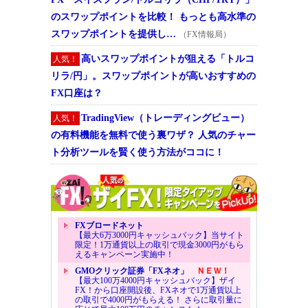
のスワップポイントを比較！ もっとも高水準の
スワップポイントを提供し…
（FX情報局）
高いスワップポイントが狙える「トルコ
人気！
リラ/円」。スワップポイントが高いおすすめの
FX口座は？
TradingView（トレーディングビュー）
人気！
の有料機能を無料で使う裏ワザ？ 人気のチャー
ト分析ツールを賢く使う方法がココに！
FXブロードネット
【最大6万3000円キャッシュバック】当サイト
限定！1万通貨以上の取引で現金3000円がもら
えるキャンペーン実施中！
GMOクリック証券「FXネオ」
ＮＥＷ！
【最大100万4000円キャッシュバック】ザイ
FX！から口座開設後、FXネオで1万通貨以上
の取引で4000円がもらえる！ さらに取引量に