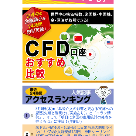
8月6日(木)■『為替介入の影響と更なる実施への
思惑(先週と週明けに実施あり)』と『イラン情
勢』、そして『明日に米国の雇用統計の発表を
控える点』に注目！(羊飼い)
米ドル/円の160～162円台は日米当局の防衛ライ
ンに！ GW介入時安値155円、神田シーリング
152円が下値めど、押し目買いから戻り売り戦