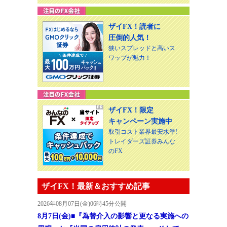
ザイFX！読者に
圧倒的人気！
狭いスプレッドと高いス
ワップが魅力！
ザイFX！限定
キャンペーン実施中
取引コスト業界最安水準!
トレイダーズ証券みんな
のFX
ザイFX！最新＆おすすめ記事
2026年08月07日(金)06時45分公開
8月7日(金)■『為替介入の影響と更なる実施への