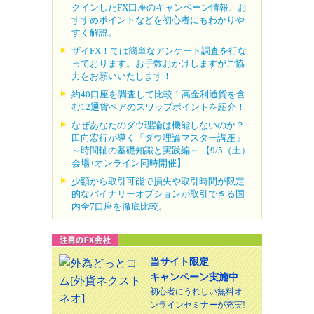
クインしたFX口座のキャンペーン情報、お
すすめポイントなどを初心者にもわかりや
すく解説。
ザイFX！では簡単なアンケート調査を行な
っております。お手数おかけしますがご協
力をお願いいたします！
約40口座を調査して比較！高金利通貨を含
む12通貨ペアのスワップポイントを紹介！
なぜあなたのダウ理論は機能しないのか？
田向宏行が導く「ダウ理論マスター講座」
～時間軸の基礎知識と実践編～ 【9/5（土）
会場+オンライン同時開催】
少額から取引可能で損失や取引時間が限定
的なバイナリーオプションが取引できる国
内全7口座を徹底比較。
当サイト限定
キャンペーン実施中
初心者にうれしい無料オ
ンラインセミナーが充実!