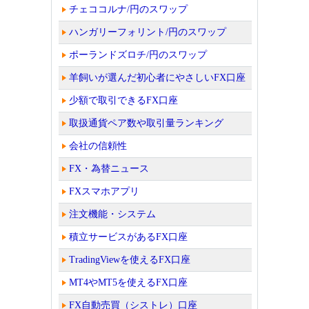
チェココルナ/円のスワップ
ハンガリーフォリント/円のスワップ
ポーランドズロチ/円のスワップ
羊飼いが選んだ初心者にやさしいFX口座
少額で取引できるFX口座
取扱通貨ペア数や取引量ランキング
会社の信頼性
FX・為替ニュース
FXスマホアプリ
注文機能・システム
積立サービスがあるFX口座
TradingViewを使えるFX口座
MT4やMT5を使えるFX口座
FX自動売買（シストレ）口座