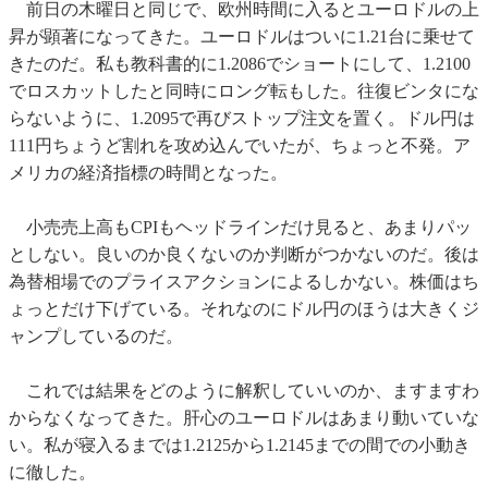
前日の木曜日と同じで、欧州時間に入るとユーロドルの上
昇が顕著になってきた。ユーロドルはついに1.21台に乗せて
きたのだ。私も教科書的に1.2086でショートにして、1.2100
でロスカットしたと同時にロング転もした。往復ビンタにな
らないように、1.2095で再びストップ注文を置く。ドル円は
111円ちょうど割れを攻め込んでいたが、ちょっと不発。ア
メリカの経済指標の時間となった。
小売売上高もCPIもヘッドラインだけ見ると、あまりパッ
としない。良いのか良くないのか判断がつかないのだ。後は
為替相場でのプライスアクションによるしかない。株価はち
ょっとだけ下げている。それなのにドル円のほうは大きくジ
ャンプしているのだ。
これでは結果をどのように解釈していいのか、ますますわ
からなくなってきた。肝心のユーロドルはあまり動いていな
い。私が寝入るまでは1.2125から1.2145までの間での小動き
に徹した。