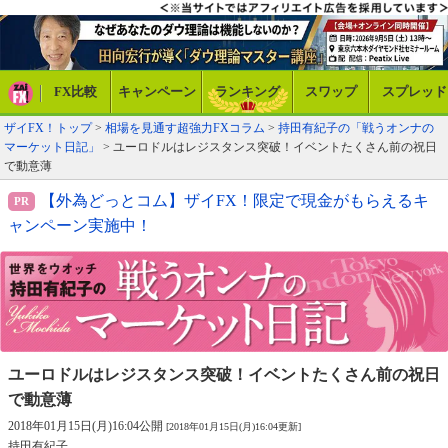
FX比較
キャンペーン
ランキング
スワップ
スプレッド
ザイFX！トップ
>
相場を見通す超強力FXコラム
>
持田有紀子の「戦うオンナの
マーケット日記」
> ユーロドルはレジスタンス突破！イベントたくさん前の祝日
で動意薄
【外為どっとコム】ザイFX！限定で現金がもらえるキ
ャンペーン実施中！
ユーロドルはレジスタンス突破！
イベントたくさん前の祝日
で動意薄
2018年01月15日(月)16:04公開
[2018年01月15日(月)16:04更新]
持田有紀子