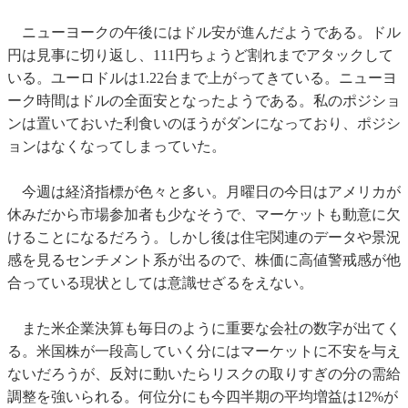
ニューヨークの午後にはドル安が進んだようである。ドル
円は見事に切り返し、111円ちょうど割れまでアタックして
いる。ユーロドルは1.22台まで上がってきている。ニューヨ
ーク時間はドルの全面安となったようである。私のポジショ
ンは置いておいた利食いのほうがダンになっており、ポジシ
ョンはなくなってしまっていた。
今週は経済指標が色々と多い。月曜日の今日はアメリカが
休みだから市場参加者も少なそうで、マーケットも動意に欠
けることになるだろう。しかし後は住宅関連のデータや景況
感を見るセンチメント系が出るので、株価に高値警戒感が他
合っている現状としては意識せざるをえない。
また米企業決算も毎日のように重要な会社の数字が出てく
る。米国株が一段高していく分にはマーケットに不安を与え
ないだろうが、反対に動いたらリスクの取りすぎの分の需給
調整を強いられる。何位分にも今四半期の平均増益は12%が