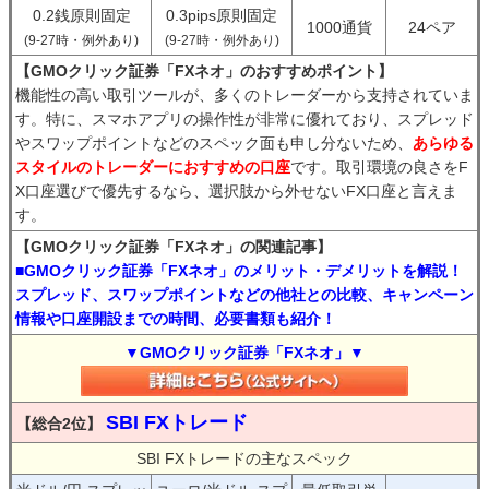
0.2銭原則固定
0.3pips原則固定
1000通貨
24ペア
(9-27時・例外あり)
(9-27時・例外あり)
【GMOクリック証券「FXネオ」のおすすめポイント】
機能性の高い取引ツールが、多くのトレーダーから支持されていま
す。特に、スマホアプリの操作性が非常に優れており、スプレッド
やスワップポイントなどのスペック面も申し分ないため、
あらゆる
スタイルのトレーダーにおすすめの口座
です。取引環境の良さをF
X口座選びで優先するなら、選択肢から外せないFX口座と言えま
す。
【GMOクリック証券「FXネオ」の関連記事】
■GMOクリック証券「FXネオ」のメリット・デメリットを解説！
スプレッド、スワップポイントなどの他社との比較、キャンペーン
情報や口座開設までの時間、必要書類も紹介！
▼GMOクリック証券「FXネオ」▼
SBI FXトレード
【総合2位】
SBI FXトレードの主なスペック