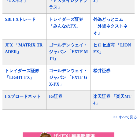
「FXネオ」
「ＦＸダイレクトプ
x」
ラス」
SBI FXトレード
トレイダーズ証券
外為どっとコム
「みんなのFX」
「外貨ネクストネ
オ」
JFX 「MATRIX TR
ゴールデンウェイ・
ヒロセ通商 「LION
ADER」
ジャパン 「FXTF M
FX」
T4」
トレイダーズ証券
ゴールデンウェイ・
松井証券
「LIGHT FX」
ジャパン 「FXTF G
X-FX」
FXブロードネット
IG証券
楽天証券 「楽天MT
4」
>> すべて見る