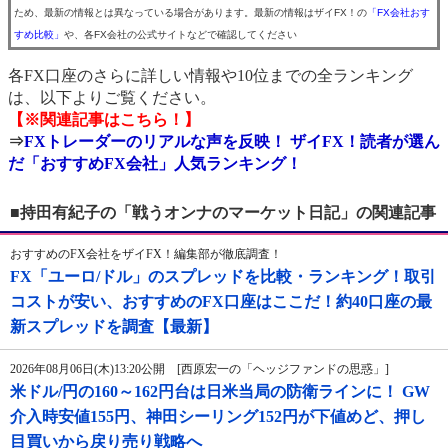
ため、最新の情報とは異なっている場合があります。最新の情報はザイFX！の
「FX会社おす
すめ比較」
や、各FX会社の公式サイトなどで確認してください
各FX口座のさらに詳しい情報や10位までの全ランキング
は、以下よりご覧ください。
【※関連記事はこちら！】
⇒
FXトレーダーのリアルな声を反映！ ザイFX！読者が選ん
だ「おすすめFX会社」人気ランキング！
■持田有紀子の「戦うオンナのマーケット日記」の関連記事
おすすめのFX会社をザイFX！編集部が徹底調査！
FX「ユーロ/ドル」のスプレッドを比較・ランキング！取引
コストが安い、おすすめのFX口座はここだ！約40口座の最
新スプレッドを調査【最新】
2026年08月06日(木)13:20公開 [西原宏一の「ヘッジファンドの思惑」]
米ドル/円の160～162円台は日米当局の防衛ラインに！ GW
介入時安値155円、神田シーリング152円が下値めど、押し
目買いから戻り売り戦略へ