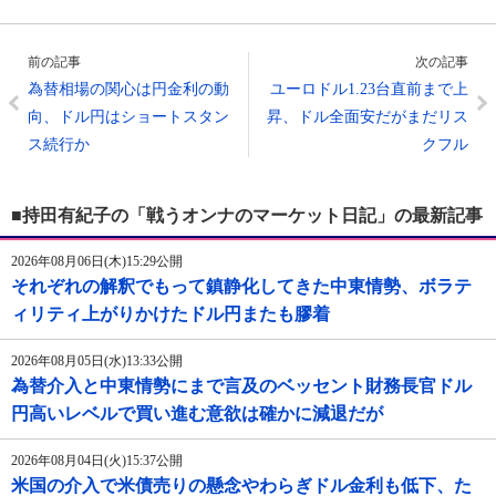
前の記事
次の記事
為替相場の関心は円金利の動
ユーロドル1.23台直前まで上
向、ドル円はショートスタン
昇、ドル全面安だがまだリス
ス続行か
クフル
■持田有紀子の「戦うオンナのマーケット日記」の最新記事
2026年08月06日(木)15:29公開
それぞれの解釈でもって鎮静化してきた中東情勢、ボラテ
ィリティ上がりかけたドル円またも膠着
2026年08月05日(水)13:33公開
為替介入と中東情勢にまで言及のベッセント財務長官ドル
円高いレベルで買い進む意欲は確かに減退だが
2026年08月04日(火)15:37公開
米国の介入で米債売りの懸念やわらぎドル金利も低下、た