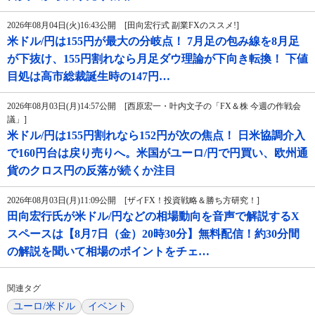
2026年08月04日(火)16:43公開 [田向宏行式 副業FXのススメ!]
米ドル/円は155円が最大の分岐点！ 7月足の包み線を8月足
が下抜け、155円割れなら月足ダウ理論が下向き転換！ 下値
目処は高市総裁誕生時の147円…
2026年08月03日(月)14:57公開 [西原宏一・叶内文子の「FX＆株 今週の作戦会
議」]
米ドル/円は155円割れなら152円が次の焦点！ 日米協調介入
で160円台は戻り売りへ。米国がユーロ/円で円買い、欧州通
貨のクロス円の反落が続くか注目
2026年08月03日(月)11:09公開 [ザイFX！投資戦略＆勝ち方研究！]
田向宏行氏が米ドル/円などの相場動向を音声で解説するX
スペースは【8月7日（金）20時30分】無料配信！約30分間
の解説を聞いて相場のポイントをチェ…
関連タグ
ユーロ/米ドル
イベント