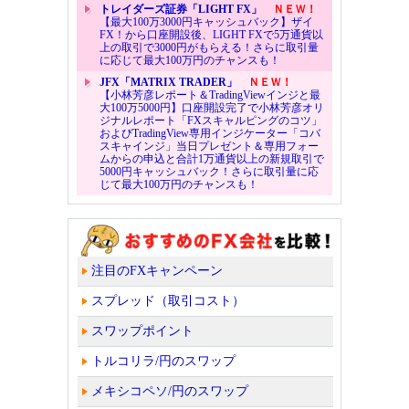
トレイダーズ証券「LIGHT FX」
ＮＥＷ！
【最大100万3000円キャッシュバック】ザイ
FX！から口座開設後、LIGHT FXで5万通貨以
上の取引で3000円がもらえる！さらに取引量
に応じて最大100万円のチャンスも！
JFX「MATRIX TRADER」
ＮＥＷ！
【小林芳彦レポート＆TradingViewインジと最
大100万5000円】口座開設完了で小林芳彦オリ
ジナルレポート「FXスキャルピングのコツ」
およびTradingView専用インジケーター「コバ
スキャインジ」当日プレゼント＆専用フォー
ムからの申込と合計1万通貨以上の新規取引で
5000円キャッシュバック！さらに取引量に応
じて最大100万円のチャンスも！
注目のFXキャンペーン
スプレッド（取引コスト）
スワップポイント
トルコリラ/円のスワップ
メキシコペソ/円のスワップ