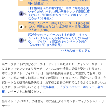
略へ(西原宏一)
日米協調介入の影響で円は一時的に方向感を失
いそうだが、米ドル/円の円安トレンド継続は変
えない！9月日銀会合がターニングポイントと
なるか？(今井雅人)
次の介入いつ？日銀利上げペース上げざるを得
ない。円安止まらなければ10月末～11月に追加
介入か？(ZERO)
FX会社のキャンペーンおすすめ10選！ キャッ
シュバックがもらえる条件がかんたんなFX会社
や、「ザイFX！」限定のキャンペーンを紹介
【2026年8月】(FX情報局)
>>人気記事一覧を見る
当ウェブサイトにおけるデータは、セントラル短資ＦＸ、クォンツ・リサーチ、
ＤＺＨフィナンシャルリサーチ、フィスコから情報の提供を受けております。
本ウェブサイト「ザイFX！」は、情報の提供を目的として運営しており、投
資、その他の行動を勧誘する目的では運営しておりません。通貨ペアの選択、売
買レートなど投資の最終決定は、お客様ご自身の判断でなさるようにお願いいた
します。さらに詳しいことは
「免責事項」
、
「プライバシー・ポリシー、著作
権」
のページをご確認ください。
当サイト「ザイFX！」の運営元：株式会社ダイヤモンド・フィナンシャル・リ
サーチ