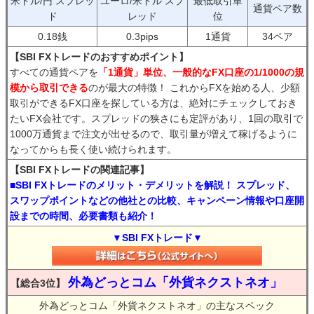
米ドル/円 スプレッ
ユーロ/米ドル スプ
最低取引単
通貨ペア数
ド
レッド
位
0.18銭
0.3pips
1通貨
34ペア
【SBI FXトレードのおすすめポイント】
すべての通貨ペアを
「1通貨」単位、一般的なFX口座の1/1000の規
模から取引できる
のが最大の特徴！ これからFXを始める人、少額
取引ができるFX口座を探している方は、絶対にチェックしておき
たいFX会社です。スプレッドの狭さにも定評があり、1回の取引で
1000万通貨まで注文が出せるので、取引量が増えて稼げるように
なってからも長く使い続けられます。
【SBI FXトレードの関連記事】
■SBI FXトレードのメリット・デメリットを解説！ スプレッド、
スワップポイントなどの他社との比較、キャンペーン情報や口座開
設までの時間、必要書類も紹介！
▼SBI FXトレード▼
外為どっとコム「外貨ネクストネオ」
【総合3位】
外為どっとコム「外貨ネクストネオ」の主なスペック