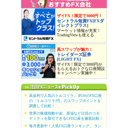
ザイFX！限定で3000円！
セントラル短資FX[FXダ
イレクトプラス]
マーケット情報が充実！
TradingViewも使える
高スワップが魅力！
トレイダーズ証券
[LIGHT FX]
ザイFX！限定で3000円が
もらえるおトクな口座開設
キャンペーン実施中！
高金利で人気のトルコリラ。 約30のFX口座
の「トルコリラ/円」のスワップポイントを
調査して比較！
世界の株価指数や金、原油など注目のコモ
ディティを取引できるCFD口座を徹底比較！
毎月更新中！人気FX口座ランキング。 ラン