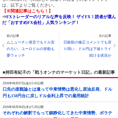
は、以下よりご覧ください。
【※関連記事はこちら！】
⇒
FXトレーダーのリアルな声を反映！ ザイFX！読者が選ん
だ「おすすめFX会社」人気ランキング！
前の記事
次の記事
ムニューチン発言でもドル安
日銀筋の修正コメントでも戻
のろい、ユーロドルの挙動も
り弱い、ドル円は下値トライ
要ウォッチ
続ける状況か
■持田有紀子の「戦うオンナのマーケット日記」の最新記事
2026年08月07日(金)15:43公開
口先の楽観論とは違って中東情勢は悪化し原油反発、ドル
円も158円台に戻しドル金利上昇での雇用統計
2026年08月06日(木)15:29公開
それぞれの解釈でもって鎮静化してきた中東情勢、ボラテ