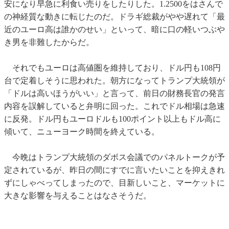
安になり早急に利食い売りをしたりした。1.2500をはさんで
の神経質な動きに転じたのだ。ドラギ総裁がやや遅れて「最
近のユーロ高は誰かのせい」といって、暗に口の軽いつぶや
き男を非難したからだ。
それでもユーロは高値圏を維持しており、ドル円も108円
台で定着しそうに思われた。朝方になってトランプ大統領が
「ドルは高いほうがいい」と言って、前日の財務長官の発言
内容を誤解していると弁明に回った。これでドル相場は急速
に反発。ドル円もユーロドルも100ポイント以上もドル高に
傾いて、ニューヨーク時間を終えている。
今晩はトランプ大統領のダボス会議でのパネルトークが予
定されているが、昨日の間にすでに言いたいことを抑えきれ
ずにしゃべってしまったので、目新しいこと、マーケットに
大きな影響を与えることはなさそうだ。