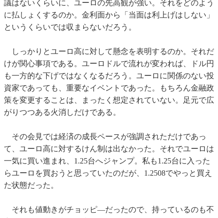
議はないくらいに、ユーロの先高観が強い。それをどのよう
に払しょくするのか。金利面から「当面は利上げはしない」
というくらいでは収まらないだろう。
しっかりとユーロ高に対して懸念を表明するのか。それだ
けが関心事項である。ユーロドルで流れが変われば、ドル円
も一方的な下げではなくなるだろう。ユーロに関係のない投
資家であっても、重要なイベントであった。もちろん金融政
策を変更することは、まったく想定されていない。足元で広
がりつつある火消しだけである。
その会見では経済の成長ペースが強調されただけであっ
て、ユーロ高に対するけん制は出なかった。それでユーロは
一気に買い進まれ、1.25台へジャンプ。私も1.25台に入った
らユーロを買おうと思っていたのだが、1.2508でやっと買え
た状態だった。
それも値動きがチョッピ―だったので、持っているのも不