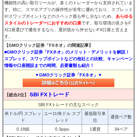
機能性の高い取引ツールが、多くのトレーダーから支持されていま
す。特に、スマホアプリの操作性が非常に優れており、スプレッド
やスワップポイントなどのスペック面も申し分ないため、
あらゆる
スタイルのトレーダーにおすすめの口座
です。取引環境の良さをF
X口座選びで優先するなら、選択肢から外せないFX口座と言えま
す。
【GMOクリック証券「FXネオ」の関連記事】
■GMOクリック証券「FXネオ」のメリット・デメリットを解説！
スプレッド、スワップポイントなどの他社との比較、キャンペーン
情報や口座開設までの時間、必要書類も紹介！
▼GMOクリック証券「FXネオ」▼
SBI FXトレード
【総合2位】
SBI FXトレードの主なスペック
米ドル/円 スプレッ
ユーロ/米ドル スプ
最低取引単
通貨ペア数
ド
レッド
位
0.18銭
0.3pips
1通貨
34ペア