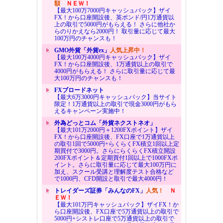
額
ＮＥＷ！
【最大100万7000円キャッシュバック】ザイ
FX！から口座開設後、英ポンド/円1万通貨以
上の取引で5000円がもらえる！ さらに他社か
らのりかえなら2000円！ 取引量に応じて最大
100万円のチャンスも！
GMO外貨「外貨ex」
人気上昇中！
【最大100万4000円キャッシュバック】ザイ
FX！から口座開設後、1万通貨以上の取引で
4000円がもらえる！ さらに取引量に応じて最
大100万円のチャンスも！
FXブロードネット
【最大6万3000円キャッシュバック】当サイト
限定！1万通貨以上の取引で現金3000円がもら
えるキャンペーン実施中！
外為どっとコム「外貨ネクストネオ」
【最大101万2000円＋1200FXポイント】ザイ
FX！から口座開設後、FX口座で1万通貨以上
の取引1回で5000円+らくらくFX積立1回以上定
期買付で3000円。さらにらくらくFX積立開設
200FXポイント＆定期買付1回以上で1000FXポ
イント。さらに取引量に応じて最大100万円に
加え、スクール受講と理解度テスト合格など
で1000円、CFD開設と取引で最大4000円！
トレイダーズ証券「みんなのFX」
人気！
Ｎ
ＥＷ！
【最大101万円キャッシュバック】ザイFX！か
ら口座開設後、FX口座で5万通貨以上の取引で
5000円+シストレ口座で5万通貨以上の取引で