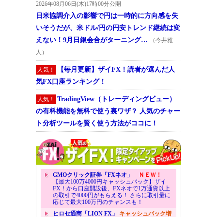
2026年08月06日(木)17時00分公開
日米協調介入の影響で円は一時的に方向感を失
いそうだが、米ドル/円の円安トレンド継続は変
えない！9月日銀会合がターニング…
（今井雅
人）
【毎月更新】ザイFX！読者が選んだ人
人気！
気FX口座ランキング！
TradingView（トレーディングビュー）
人気！
の有料機能を無料で使う裏ワザ？ 人気のチャー
ト分析ツールを賢く使う方法がココに！
GMOクリック証券「FXネオ」
ＮＥＷ！
【最大100万4000円キャッシュバック】ザイ
FX！から口座開設後、FXネオで1万通貨以上
の取引で4000円がもらえる！ さらに取引量に
応じて最大100万円のチャンスも！
ヒロセ通商「LION FX」
キャッシュバック増