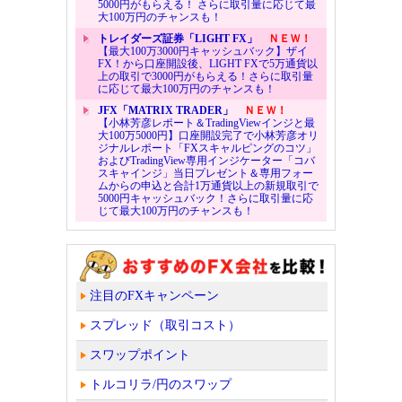
5000円がもらえる！ さらに取引量に応じて最
大100万円のチャンスも！
トレイダーズ証券「LIGHT FX」
ＮＥＷ！
【最大100万3000円キャッシュバック】ザイ
FX！から口座開設後、LIGHT FXで5万通貨以
上の取引で3000円がもらえる！さらに取引量
に応じて最大100万円のチャンスも！
JFX「MATRIX TRADER」
ＮＥＷ！
【小林芳彦レポート＆TradingViewインジと最
大100万5000円】口座開設完了で小林芳彦オリ
ジナルレポート「FXスキャルピングのコツ」
およびTradingView専用インジケーター「コバ
スキャインジ」当日プレゼント＆専用フォー
ムからの申込と合計1万通貨以上の新規取引で
5000円キャッシュバック！さらに取引量に応
じて最大100万円のチャンスも！
注目のFXキャンペーン
スプレッド（取引コスト）
スワップポイント
トルコリラ/円のスワップ