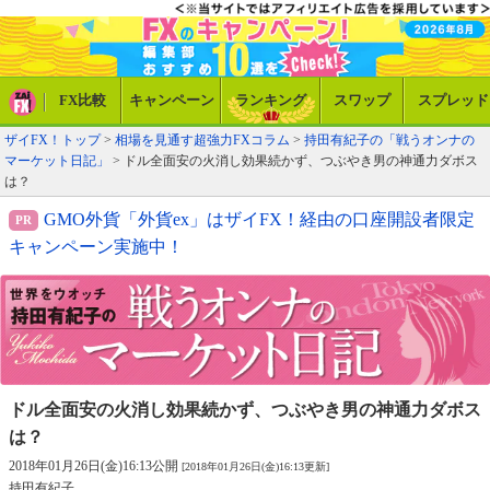
FX比較
キャンペーン
ランキング
スワップ
スプレッド
ザイFX！トップ
>
相場を見通す超強力FXコラム
>
持田有紀子の「戦うオンナの
マーケット日記」
> ドル全面安の火消し効果続かず、つぶやき男の神通力ダボス
は？
GMO外貨「外貨ex」はザイFX！経由の口座開設者限定
キャンペーン実施中！
ドル全面安の火消し効果続かず、
つぶやき男の神通力ダボス
は？
2018年01月26日(金)16:13公開
[2018年01月26日(金)16:13更新]
持田有紀子