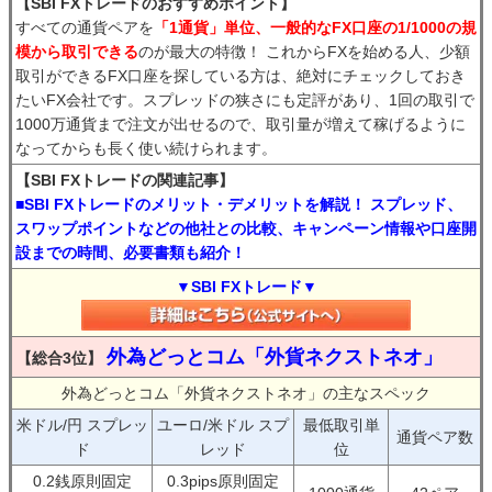
【SBI FXトレードのおすすめポイント】
すべての通貨ペアを
「1通貨」単位、一般的なFX口座の1/1000の規
模から取引できる
のが最大の特徴！ これからFXを始める人、少額
取引ができるFX口座を探している方は、絶対にチェックしておき
たいFX会社です。スプレッドの狭さにも定評があり、1回の取引で
1000万通貨まで注文が出せるので、取引量が増えて稼げるように
なってからも長く使い続けられます。
【SBI FXトレードの関連記事】
■SBI FXトレードのメリット・デメリットを解説！ スプレッド、
スワップポイントなどの他社との比較、キャンペーン情報や口座開
設までの時間、必要書類も紹介！
▼SBI FXトレード▼
外為どっとコム「外貨ネクストネオ」
【総合3位】
外為どっとコム「外貨ネクストネオ」の主なスペック
米ドル/円 スプレッ
ユーロ/米ドル スプ
最低取引単
通貨ペア数
ド
レッド
位
0.2銭原則固定
0.3pips原則固定