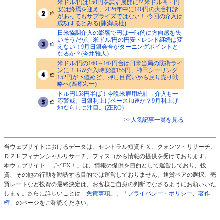
米ドル/円は150円を試す展開に!? 米ドル高・円
安は終焉を迎え、2026年中に140円の大台打診
があってもサプライズではない！ 今回の介入は
成功するとみる(陳満咲杜)
日米協調介入の影響で円は一時的に方向感を失
いそうだが、米ドル/円の円安トレンド継続は変
えない！9月日銀会合がターニングポイントと
なるか？(今井雅人)
米ドル/円の160～162円台は日米当局の防衛ライ
ンに！ GW介入時安値155円、神田シーリング
152円が下値めど、押し目買いから戻り売り戦
略へ(西原宏一)
ドル円158円半ば！今晩米雇用統計→介入も一
応警戒。日銀利上げペース加速か？9月利上げ
地ならしに注目。(ZERO)
>>人気記事一覧を見る
当ウェブサイトにおけるデータは、セントラル短資ＦＸ、クォンツ・リサーチ、
ＤＺＨフィナンシャルリサーチ、フィスコから情報の提供を受けております。
本ウェブサイト「ザイFX！」は、情報の提供を目的として運営しており、投
資、その他の行動を勧誘する目的では運営しておりません。通貨ペアの選択、売
買レートなど投資の最終決定は、お客様ご自身の判断でなさるようにお願いいた
します。さらに詳しいことは
「免責事項」
、
「プライバシー・ポリシー、著作
権」
のページをご確認ください。