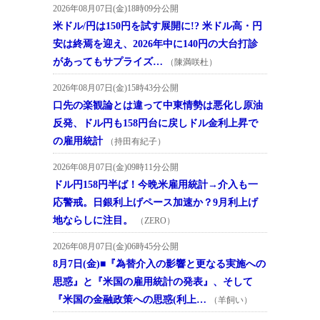
2026年08月07日(金)18時09分公開
米ドル/円は150円を試す展開に!? 米ドル高・円
安は終焉を迎え、2026年中に140円の大台打診
があってもサプライズ…
（陳満咲杜）
2026年08月07日(金)15時43分公開
口先の楽観論とは違って中東情勢は悪化し原油
反発、ドル円も158円台に戻しドル金利上昇で
の雇用統計
（持田有紀子）
2026年08月07日(金)09時11分公開
ドル円158円半ば！今晩米雇用統計→介入も一
応警戒。日銀利上げペース加速か？9月利上げ
地ならしに注目。
（ZERO）
2026年08月07日(金)06時45分公開
8月7日(金)■『為替介入の影響と更なる実施への
思惑』と『米国の雇用統計の発表』、そして
『米国の金融政策への思惑(利上…
（羊飼い）