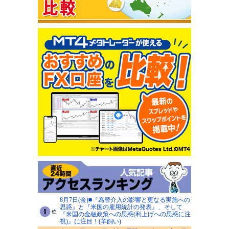
8月7日(金)■『為替介入の影響と更なる実施への
思惑』と『米国の雇用統計の発表』、そして
『米国の金融政策への思惑(利上げへの思惑に注
視)』に注目！(羊飼い)