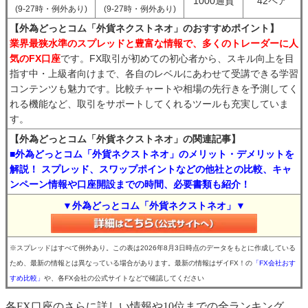
1000通貨
42ペア
(9-27時・例外あり)
(9-27時・例外あり)
【外為どっとコム「外貨ネクストネオ」のおすすめポイント】
業界最狭水準のスプレッドと豊富な情報で、多くのトレーダーに人
気のFX口座
です。FX取引が初めての初心者から、スキル向上を目
指す中・上級者向けまで、各自のレベルにあわせて受講できる学習
コンテンツも魅力です。比較チャートや相場の先行きを予測してく
れる機能など、取引をサポートしてくれるツールも充実していま
す。
【外為どっとコム「外貨ネクストネオ」の関連記事】
■外為どっとコム「外貨ネクストネオ」のメリット・デメリットを
解説！ スプレッド、スワップポイントなどの他社との比較、キャ
ンペーン情報や口座開設までの時間、必要書類も紹介！
▼外為どっとコム「外貨ネクストネオ」▼
※スプレッドはすべて例外あり。この表は2026年8月3日時点のデータをもとに作成している
ため、最新の情報とは異なっている場合があります。最新の情報はザイFX！の
「FX会社おす
すめ比較」
や、各FX会社の公式サイトなどで確認してください
各FX口座のさらに詳しい情報や10位までの全ランキング