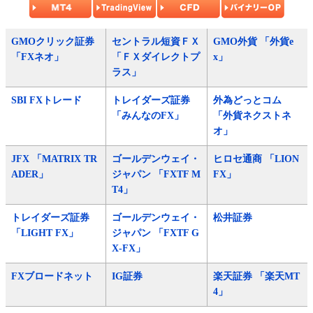
GMOクリック証券
セントラル短資ＦＸ
GMO外貨 「外貨e
「FXネオ」
「ＦＸダイレクトプ
x」
ラス」
SBI FXトレード
トレイダーズ証券
外為どっとコム
「みんなのFX」
「外貨ネクストネ
オ」
JFX 「MATRIX TR
ゴールデンウェイ・
ヒロセ通商 「LION
ADER」
ジャパン 「FXTF M
FX」
T4」
トレイダーズ証券
ゴールデンウェイ・
松井証券
「LIGHT FX」
ジャパン 「FXTF G
X-FX」
FXブロードネット
IG証券
楽天証券 「楽天MT
4」