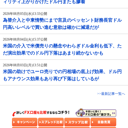
ィリティ上がりかけたドル円またも膠着
2026年08月05日(水)13:33公開
為替介入と中東情勢にまで言及のベッセント財務長官ドル
円高いレベルで買い進む意欲は確かに減退だが
2026年08月04日(火)15:37公開
米国の介入で米債売りの懸念やわらぎドル金利も低下、た
だ演出効果でのドル円下落はあまり続かないかも
2026年08月03日(月)13:51公開
米国の助けでユーロ売りでの円相場の底上げ効果、ドル円
もアナウンス効果もあり再び下落はしているが
>>最新記事一覧へ