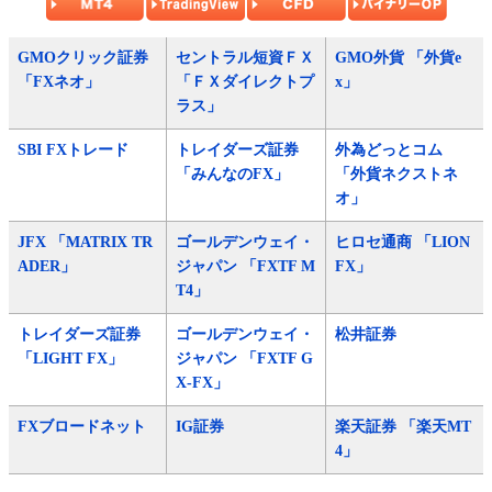
GMOクリック証券
セントラル短資ＦＸ
GMO外貨 「外貨e
「FXネオ」
「ＦＸダイレクトプ
x」
ラス」
SBI FXトレード
トレイダーズ証券
外為どっとコム
「みんなのFX」
「外貨ネクストネ
オ」
JFX 「MATRIX TR
ゴールデンウェイ・
ヒロセ通商 「LION
ADER」
ジャパン 「FXTF M
FX」
T4」
トレイダーズ証券
ゴールデンウェイ・
松井証券
「LIGHT FX」
ジャパン 「FXTF G
X-FX」
FXブロードネット
IG証券
楽天証券 「楽天MT
4」