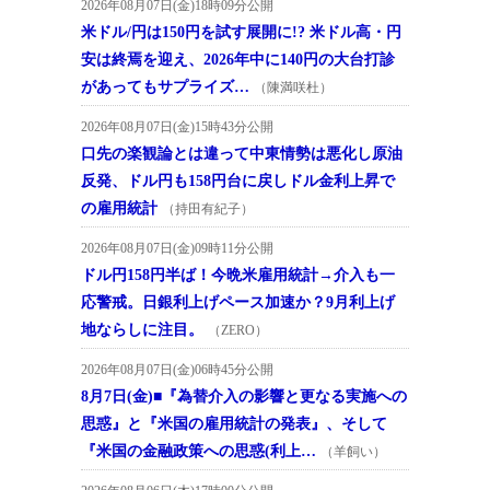
2026年08月07日(金)18時09分公開
米ドル/円は150円を試す展開に!? 米ドル高・円
安は終焉を迎え、2026年中に140円の大台打診
があってもサプライズ…
（陳満咲杜）
2026年08月07日(金)15時43分公開
口先の楽観論とは違って中東情勢は悪化し原油
反発、ドル円も158円台に戻しドル金利上昇で
の雇用統計
（持田有紀子）
2026年08月07日(金)09時11分公開
ドル円158円半ば！今晩米雇用統計→介入も一
応警戒。日銀利上げペース加速か？9月利上げ
地ならしに注目。
（ZERO）
2026年08月07日(金)06時45分公開
8月7日(金)■『為替介入の影響と更なる実施への
思惑』と『米国の雇用統計の発表』、そして
『米国の金融政策への思惑(利上…
（羊飼い）