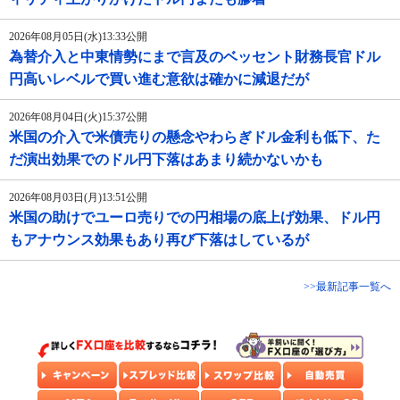
2026年08月05日(水)13:33公開
為替介入と中東情勢にまで言及のベッセント財務長官ドル
円高いレベルで買い進む意欲は確かに減退だが
2026年08月04日(火)15:37公開
米国の介入で米債売りの懸念やわらぎドル金利も低下、た
だ演出効果でのドル円下落はあまり続かないかも
2026年08月03日(月)13:51公開
米国の助けでユーロ売りでの円相場の底上げ効果、ドル円
もアナウンス効果もあり再び下落はしているが
>>最新記事一覧へ