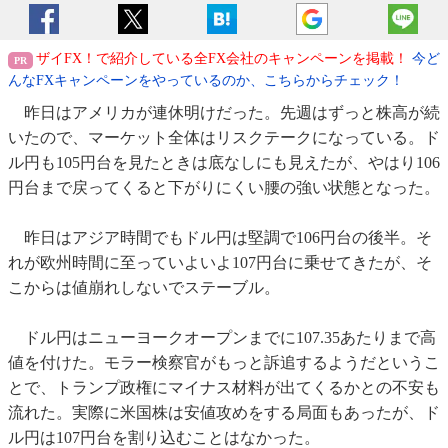
ザイFX！で紹介している全FX会社のキャンペーンを掲載！
今ど
んなFXキャンペーンをやっているのか、こちらからチェック！
昨日はアメリカが連休明けだった。先週はずっと株高が続
いたので、マーケット全体はリスクテークになっている。ド
ル円も105円台を見たときは底なしにも見えたが、やはり106
円台まで戻ってくると下がりにくい腰の強い状態となった。
昨日はアジア時間でもドル円は堅調で106円台の後半。そ
れが欧州時間に至っていよいよ107円台に乗せてきたが、そ
こからは値崩れしないでステーブル。
ドル円はニューヨークオープンまでに107.35あたりまで高
値を付けた。モラー検察官がもっと訴追するようだというこ
とで、トランプ政権にマイナス材料が出てくるかとの不安も
流れた。実際に米国株は安値攻めをする局面もあったが、ド
ル円は107円台を割り込むことはなかった。