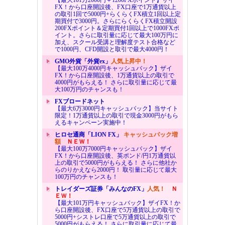
FX！から口座開設後、FX口座で1万通貨以上
の取引1回で5000円+らくらくFX積立1回以上定
期買付で3000円。さらにらくらくFX積立開設
200FXポイント＆定期買付1回以上で1000FXポ
イント。さらに取引量に応じて最大100万円に
加え、スクール受講と理解度テスト合格など
で1000円、CFD開設と取引で最大4000円！
GMO外貨「外貨ex」
人気上昇中！
【最大100万4000円キャッシュバック】ザイ
FX！から口座開設後、1万通貨以上の取引で
4000円がもらえる！ さらに取引量に応じて最
大100万円のチャンスも！
FXブロードネット
【最大6万3000円キャッシュバック】当サイト
限定！1万通貨以上の取引で現金3000円がもら
えるキャンペーン実施中！
ヒロセ通商「LION FX」
キャッシュバック増
額
ＮＥＷ！
【最大100万7000円キャッシュバック】ザイ
FX！から口座開設後、英ポンド/円1万通貨以
上の取引で5000円がもらえる！ さらに他社か
らのりかえなら2000円！ 取引量に応じて最大
100万円のチャンスも！
トレイダーズ証券「みんなのFX」
人気！
Ｎ
ＥＷ！
【最大101万円キャッシュバック】ザイFX！か
ら口座開設後、FX口座で5万通貨以上の取引で
5000円+シストレ口座で5万通貨以上の取引で
5000円がもらえる！ さらに取引量に応じて最