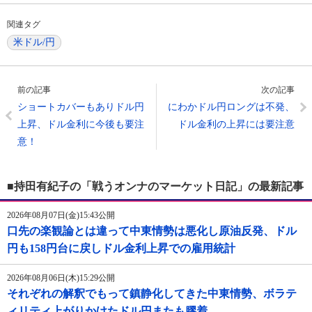
関連タグ
米ドル/円
前の記事
次の記事
ショートカバーもありドル円
にわかドル円ロングは不発、
上昇、ドル金利に今後も要注
ドル金利の上昇には要注意
意！
■持田有紀子の「戦うオンナのマーケット日記」の最新記事
2026年08月07日(金)15:43公開
口先の楽観論とは違って中東情勢は悪化し原油反発、ドル
円も158円台に戻しドル金利上昇での雇用統計
2026年08月06日(木)15:29公開
それぞれの解釈でもって鎮静化してきた中東情勢、ボラテ
ィリティ上がりかけたドル円またも膠着