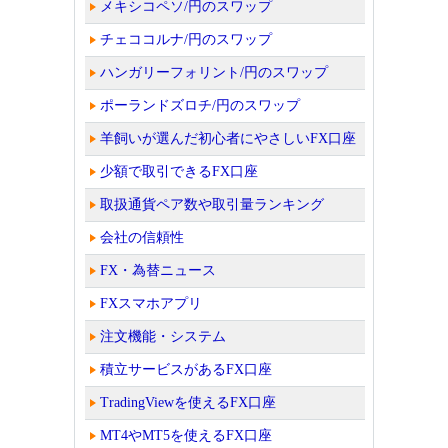
メキシコペソ/円のスワップ
チェココルナ/円のスワップ
ハンガリーフォリント/円のスワップ
ポーランドズロチ/円のスワップ
羊飼いが選んだ初心者にやさしいFX口座
少額で取引できるFX口座
取扱通貨ペア数や取引量ランキング
会社の信頼性
FX・為替ニュース
FXスマホアプリ
注文機能・システム
積立サービスがあるFX口座
TradingViewを使えるFX口座
MT4やMT5を使えるFX口座