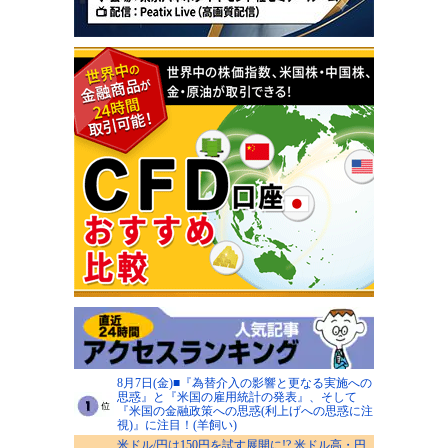
8月7日(金)■『為替介入の影響と更なる実施への
思惑』と『米国の雇用統計の発表』、そして
『米国の金融政策への思惑(利上げへの思惑に注
視)』に注目！(羊飼い)
米ドル/円は150円を試す展開に!? 米ドル高・円