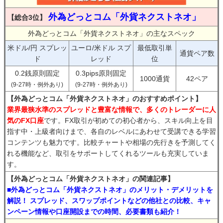
外為どっとコム「外貨ネクストネオ」
【総合3位】
外為どっとコム「外貨ネクストネオ」の主なスペック
米ドル/円 スプレッ
ユーロ/米ドル スプ
最低取引単
通貨ペア数
ド
レッド
位
0.2銭原則固定
0.3pips原則固定
1000通貨
42ペア
(9-27時・例外あり)
(9-27時・例外あり)
【外為どっとコム「外貨ネクストネオ」のおすすめポイント】
業界最狭水準のスプレッドと豊富な情報で、多くのトレーダーに人
気のFX口座
です。FX取引が初めての初心者から、スキル向上を目
指す中・上級者向けまで、各自のレベルにあわせて受講できる学習
コンテンツも魅力です。比較チャートや相場の先行きを予測してく
れる機能など、取引をサポートしてくれるツールも充実していま
す。
【外為どっとコム「外貨ネクストネオ」の関連記事】
■外為どっとコム「外貨ネクストネオ」のメリット・デメリットを
解説！ スプレッド、スワップポイントなどの他社との比較、キャ
ンペーン情報や口座開設までの時間、必要書類も紹介！