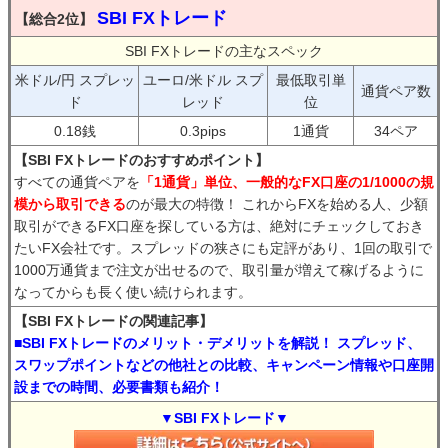
SBI FXトレード
【総合2位】
SBI FXトレードの主なスペック
米ドル/円 スプレッ
ユーロ/米ドル スプ
最低取引単
通貨ペア数
ド
レッド
位
0.18銭
0.3pips
1通貨
34ペア
【SBI FXトレードのおすすめポイント】
すべての通貨ペアを
「1通貨」単位、一般的なFX口座の1/1000の規
模から取引できる
のが最大の特徴！ これからFXを始める人、少額
取引ができるFX口座を探している方は、絶対にチェックしておき
たいFX会社です。スプレッドの狭さにも定評があり、1回の取引で
1000万通貨まで注文が出せるので、取引量が増えて稼げるように
なってからも長く使い続けられます。
【SBI FXトレードの関連記事】
■SBI FXトレードのメリット・デメリットを解説！ スプレッド、
スワップポイントなどの他社との比較、キャンペーン情報や口座開
設までの時間、必要書類も紹介！
▼SBI FXトレード▼