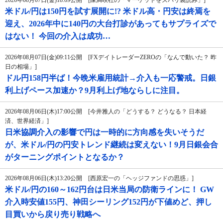
2026年08月07日(金)18:09公開 [陳満咲杜の「マーケットをズバリ裏読み」]
米ドル/円は150円を試す展開に!? 米ドル高・円安は終焉を
迎え、2026年中に140円の大台打診があってもサプライズで
はない！ 今回の介入は成功…
2026年08月07日(金)09:11公開 [FXデイトレーダーZEROの「なんで動いた？ 昨
日の相場」]
ドル円158円半ば！今晩米雇用統計→介入も一応警戒。日銀
利上げペース加速か？9月利上げ地ならしに注目。
2026年08月06日(木)17:00公開 [今井雅人の「どうする？ どうなる？ 日本経
済、世界経済」]
日米協調介入の影響で円は一時的に方向感を失いそうだ
が、米ドル/円の円安トレンド継続は変えない！9月日銀会合
がターニングポイントとなるか？
2026年08月06日(木)13:20公開 [西原宏一の「ヘッジファンドの思惑」]
米ドル/円の160～162円台は日米当局の防衛ラインに！ GW
介入時安値155円、神田シーリング152円が下値めど、押し
目買いから戻り売り戦略へ