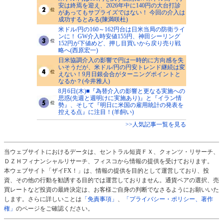
安は終焉を迎え、2026年中に140円の大台打診
があってもサプライズではない！ 今回の介入は
成功するとみる(陳満咲杜)
米ドル/円の160～162円台は日米当局の防衛ライ
ンに！ GW介入時安値155円、神田シーリング
152円が下値めど、押し目買いから戻り売り戦
略へ(西原宏一)
日米協調介入の影響で円は一時的に方向感を失
いそうだが、米ドル/円の円安トレンド継続は変
えない！9月日銀会合がターニングポイントと
なるか？(今井雅人)
8月6日(木)■『為替介入の影響と更なる実施への
思惑(先週と週明けに実施あり)』と『イラン情
勢』、そして『明日に米国の雇用統計の発表を
控える点』に注目！(羊飼い)
>>人気記事一覧を見る
当ウェブサイトにおけるデータは、セントラル短資ＦＸ、クォンツ・リサーチ、
ＤＺＨフィナンシャルリサーチ、フィスコから情報の提供を受けております。
本ウェブサイト「ザイFX！」は、情報の提供を目的として運営しており、投
資、その他の行動を勧誘する目的では運営しておりません。通貨ペアの選択、売
買レートなど投資の最終決定は、お客様ご自身の判断でなさるようにお願いいた
します。さらに詳しいことは
「免責事項」
、
「プライバシー・ポリシー、著作
権」
のページをご確認ください。