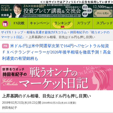
FX比較
キャンペーン
ランキング
スワップ
スプレッド
ザイFX！トップ
>
相場を見通す超強力FXコラム
>
持田有紀子の「戦うオンナの
マーケット日記」
> 上昇基調のドル相場、目先はドル円も押し目買い
米ドル/円は米中間選挙次第で164円へ!?セントラル短資
ＦＸベテランディーラーが2026年後半相場を徹底予測！高金
利通貨の有望銘柄も
上昇基調のドル相場、
目先はドル円も押し目買い
2018年02月21日(水)16:22公開
[2018年02月21日(水)16:22更新]
持田有紀子