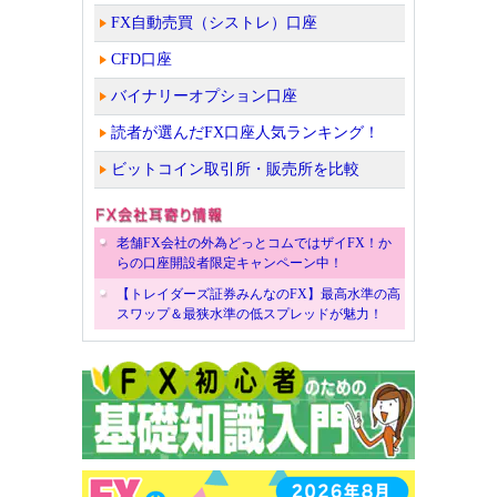
FX自動売買（シストレ）口座
CFD口座
バイナリーオプション口座
読者が選んだFX口座人気ランキング！
ビットコイン取引所・販売所を比較
老舗FX会社の外為どっとコムではザイFX！か
らの口座開設者限定キャンペーン中！
【トレイダーズ証券みんなのFX】最高水準の高
スワップ＆最狭水準の低スプレッドが魅力！