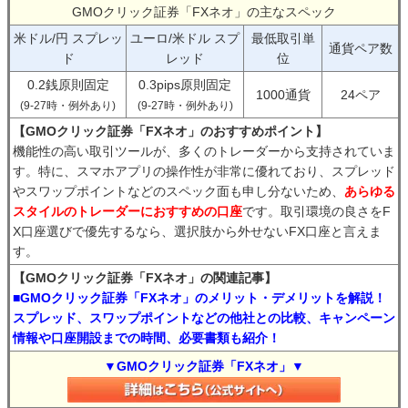
GMOクリック証券「FXネオ」の主なスペック
米ドル/円 スプレッ
ユーロ/米ドル スプ
最低取引単
通貨ペア数
ド
レッド
位
0.2銭原則固定
0.3pips原則固定
1000通貨
24ペア
(9-27時・例外あり)
(9-27時・例外あり)
【GMOクリック証券「FXネオ」のおすすめポイント】
機能性の高い取引ツールが、多くのトレーダーから支持されていま
す。特に、スマホアプリの操作性が非常に優れており、スプレッド
やスワップポイントなどのスペック面も申し分ないため、
あらゆる
スタイルのトレーダーにおすすめの口座
です。取引環境の良さをF
X口座選びで優先するなら、選択肢から外せないFX口座と言えま
す。
【GMOクリック証券「FXネオ」の関連記事】
■GMOクリック証券「FXネオ」のメリット・デメリットを解説！
スプレッド、スワップポイントなどの他社との比較、キャンペーン
情報や口座開設までの時間、必要書類も紹介！
▼GMOクリック証券「FXネオ」▼