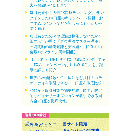
力をお願いいたします！
毎月更新中！人気FX口座ランキング。 ラン
クインしたFX口座のキャンペーン情報、お
すすめポイントなどを初心者にもわかりや
すく解説。
なぜあなたのダウ理論は機能しないのか？
田向宏行が導く「ダウ理論マスター講座」
～時間軸の基礎知識と実践編～ 【9/5（土）
会場+オンライン同時開催】
【2026年8月版】ザイFX！編集部が注目する
「FXのキャンペーンおすすめ10選」を、記
事で詳しく紹介！
世界の株価指数や金、原油など注目のコモ
ディティを取引できるCFD口座を徹底比較！
少額から取引可能で損失や取引時間が限定
的なバイナリーオプションが取引できる国
内全7口座を徹底比較。
当サイト限定
キャンペーン実施中