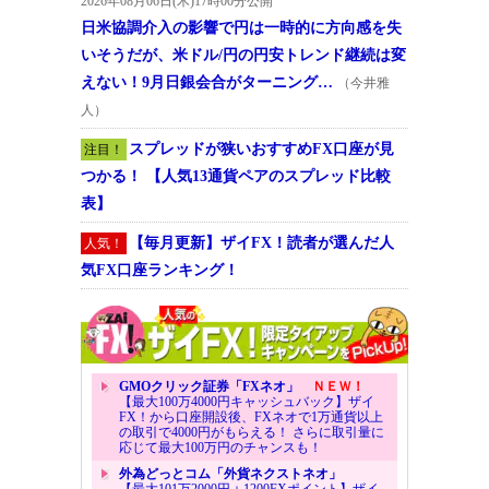
2026年08月06日(木)17時00分公開
日米協調介入の影響で円は一時的に方向感を失
いそうだが、米ドル/円の円安トレンド継続は変
えない！9月日銀会合がターニング…
（今井雅
人）
スプレッドが狭いおすすめFX口座が見
注目！
つかる！ 【人気13通貨ペアのスプレッド比較
表】
【毎月更新】ザイFX！読者が選んだ人
人気！
気FX口座ランキング！
GMOクリック証券「FXネオ」
ＮＥＷ！
【最大100万4000円キャッシュバック】ザイ
FX！から口座開設後、FXネオで1万通貨以上
の取引で4000円がもらえる！ さらに取引量に
応じて最大100万円のチャンスも！
外為どっとコム「外貨ネクストネオ」
【最大101万2000円＋1200FXポイント】ザイ