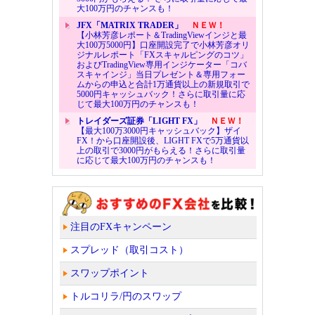
大100万円のチャンスも！
JFX「MATRIX TRADER」
ＮＥＷ！
【小林芳彦レポート＆TradingViewインジと最
大100万5000円】口座開設完了で小林芳彦オリ
ジナルレポート「FXスキャルピングのコツ」
およびTradingView専用インジケーター「コバ
スキャインジ」当日プレゼント＆専用フォー
ムからの申込と合計1万通貨以上の新規取引で
5000円キャッシュバック！さらに取引量に応
じて最大100万円のチャンスも！
トレイダーズ証券「LIGHT FX」
ＮＥＷ！
【最大100万3000円キャッシュバック】ザイ
FX！から口座開設後、LIGHT FXで5万通貨以
上の取引で3000円がもらえる！さらに取引量
に応じて最大100万円のチャンスも！
注目のFXキャンペーン
スプレッド（取引コスト）
スワップポイント
トルコリラ/円のスワップ