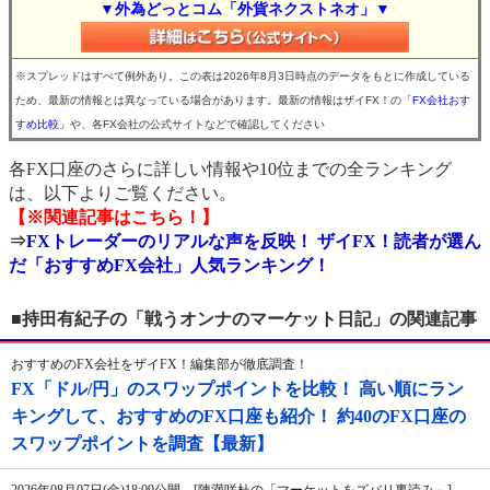
▼外為どっとコム「外貨ネクストネオ」▼
※スプレッドはすべて例外あり。この表は2026年8月3日時点のデータをもとに作成している
ため、最新の情報とは異なっている場合があります。最新の情報はザイFX！の
「FX会社おす
すめ比較」
や、各FX会社の公式サイトなどで確認してください
各FX口座のさらに詳しい情報や10位までの全ランキング
は、以下よりご覧ください。
【※関連記事はこちら！】
⇒
FXトレーダーのリアルな声を反映！ ザイFX！読者が選ん
だ「おすすめFX会社」人気ランキング！
■持田有紀子の「戦うオンナのマーケット日記」の関連記事
おすすめのFX会社をザイFX！編集部が徹底調査！
FX「ドル/円」のスワップポイントを比較！ 高い順にラン
キングして、おすすめのFX口座も紹介！ 約40のFX口座の
スワップポイントを調査【最新】